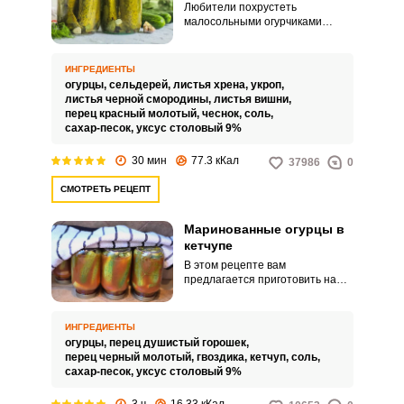
Любители похрустеть
малосольными огурчиками
точно знают, что в рецепте
приготовления этой закуски
должен быть 9-процентный
ИНГРЕДИЕНТЫ
уксус, который подарит огурцам
огурцы,
сельдерей,
листья хрена,
укроп,
тот самый вкус и аромат.
листья черной смородины,
листья вишни,
Предлагаем вам наиболее
перец красный молотый,
чеснок,
соль,
сбалансированный по
сахар-песок,
уксус столовый 9%
ингредиентам рецепт
маринованных огурцов с 9-
30 мин
77.3 кКал
37986
0
процентным уксусом.
СМОТРЕТЬ РЕЦЕПТ
Маринованные огурцы в
кетчупе
В этом рецепте вам
предлагается приготовить на
зиму маринованные огурцы в
кетчупе. Они получатся не
совсем обычные, а с кисло-
ИНГРЕДИЕНТЫ
сладкой остротой.
огурцы,
перец душистый горошек,
перец черный молотый,
гвоздика,
кетчуп,
соль,
сахар-песок,
уксус столовый 9%
3 ч
16.33 кКал