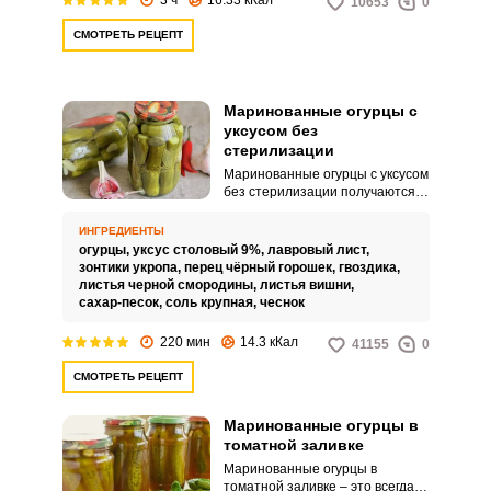
10653
0
СМОТРЕТЬ РЕЦЕПТ
Маринованные огурцы с
уксусом без
стерилизации
Маринованные огурцы с уксусом
без стерилизации получаются
хрустящими и сладкими.
Вкусные огурчики подают в
ИНГРЕДИЕНТЫ
качестве закуски или
огурцы,
уксус столовый 9%,
лавровый лист,
используют для приготовления
зонтики укропа,
перец чёрный горошек,
гвоздика,
различных салатов.
листья черной смородины,
листья вишни,
сахар-песок,
соль крупная,
чеснок
220 мин
14.3 кКал
41155
0
СМОТРЕТЬ РЕЦЕПТ
Маринованные огурцы в
томатной заливке
Маринованные огурцы в
томатной заливке – это всегда