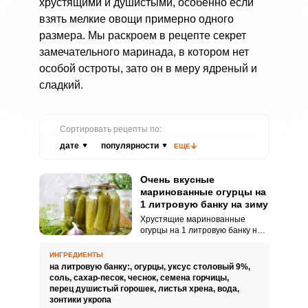
хрустящими и душистыми, особенно если
взять мелкие овощи примерно одного
размера. Мы раскроем в рецепте секрет
замечательного маринада, в котором нет
особой остроты, зато он в меру ядреный и
сладкий.
Сортировать рецепты по:
дате
популярности
ЕЩЕ
Очень вкусные
маринованные огурцы на
1 литровую банку на зиму
Хрустящие маринованные
огурцы на 1 литровую банку на
зиму – это очень вкусное
лакомство, которое сделает
ИНГРЕДИЕНТЫ
вашу зиму ярче и
на литровую банку:,
огурцы,
уксус столовый 9%,
разнообразнее. Огурцы,
соль,
сахар-песок,
чеснок,
семена горчицы,
пропитанные ароматом уксуса и
перец душистый горошек,
листья хрена,
вода,
специй, придают этому блюду
зонтики укропа
особую пикантность и