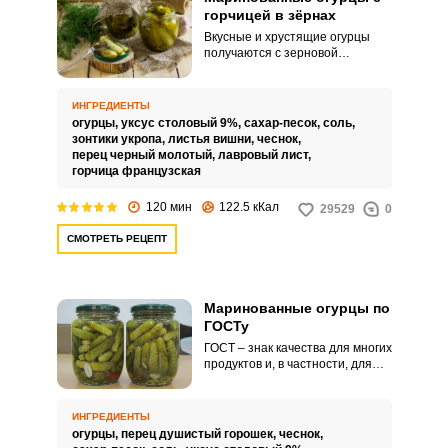
горчицей в зёрнах
Вкусные и хрустящие огурцы
получаются с зерновой
горчицей. Маринованная
закуска получается пикантной и
оригинальной.
ИНГРЕДИЕНТЫ
огурцы,
уксус столовый 9%,
сахар-песок,
соль,
зонтики укропа,
листья вишни,
чеснок,
перец черный молотый,
лавровый лист,
горчица французская
120 мин
122.5 кКал
29529
0
СМОТРЕТЬ РЕЦЕПТ
Маринованные огурцы по
ГОСТу
ГОСТ – знак качества для многих
продуктов и, в частности, для
консервов. Маринованные
огурцы по ГОСТу получаются
хрустящими, пикантными и
ИНГРЕДИЕНТЫ
такими вкусными.
огурцы,
перец душистый горошек,
чеснок,