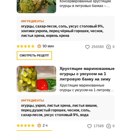
Консервированные хрустящие
огурцы в литровых банках –
вкуснейший и любимейший
продукт на зиму. Но и к выбору
рецепта для хранения в такой
ИНГРЕДИЕНТЫ
таре нужно подходить
огурцы,
сахар-песок,
соль,
уксус столовый 9%,
внимательно, потому что в
зонтики укропа,
перец чёрный горошек,
чеснок,
банках на 1 литр воды, из-за их
листья хрена,
корень хрена
малого объема, огурцы стоят
хуже, чаще «взрываются», а
90 мин
294580
0
потому требуют точно
выверенного по количеству
СМОТРЕТЬ РЕЦЕПТ
консервантов
рецепта. Хрустящие огурцы без
стерилизации на 1 литровую
Хрустящие маринованные
банку на зиму - самый вкусный
огурцы с уксусом на 1
рецептВ данном рецепте вам
литровую банку на зиму
предлагается технология
консервирования огурцов на
Хрустящие маринованные
зиму без применения
огурцы с уксусом на 1-литровую
стерилизации. Ваши огурцы
банку на зиму – это блюдо
получатся хрустящими и
русской кухни, которое
ИНГРЕДИЕНТЫ
вкусными и могут долго
представляет собой огурцы,
огурцы,
укроп,
листья хрена,
листья вишни,
храниться.
консервированные в маринаде с
перец душистый горошек,
чеснок,
соль,
уксусом и специями. Уксус
сахар-песок,
уксус столовый 9%,
вода
является консервантом,
который позволяет огурцам
2 ч
17589
0
храниться в течение