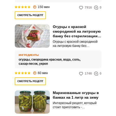
которые в них содержатся, и при
этом не сильно заморачиваться
150 мин
7916
0
с консервацией, а в частности, с
самым нелюбимым многими
СМОТРЕТЬ РЕЦЕПТ
процессом – стерилизацией
готовой консервации, ведь это
достаточно неудобный процесс,
Огурцы с красной
требующий постоянного
смородиной на литровую
контроля и много времени.
банку без стерилизации
Воспользовавшись нашим
на зиму
Огурцы с красной смородиной
рецептом, вы сможете избежать
на литровую банку без
стерилизации огурцов и при
стерилизации на зиму – это
этом быть уверенным в том, что
необычное сочетание овощей и
закатка выйдет вкусной и не
ИНГРЕДИЕНТЫ
ягод, придающее консервам
испортится.
огурцы,
смородина красная,
вода,
соль,
особенный вкус и аромат.
сахар-песок,
укроп
Красная смородина добавляет
нотку кислинки, которая
60 мин
1746
0
прекрасно гармонирует с
маринованными огурцами.
СМОТРЕТЬ РЕЦЕПТ
Маринованные огурцы в
банках на 1 литр на зиму
Интересный рецепт, который
стоит приготовить -
маринованные огурцы в банках
на 1 литр на зиму. Секрет