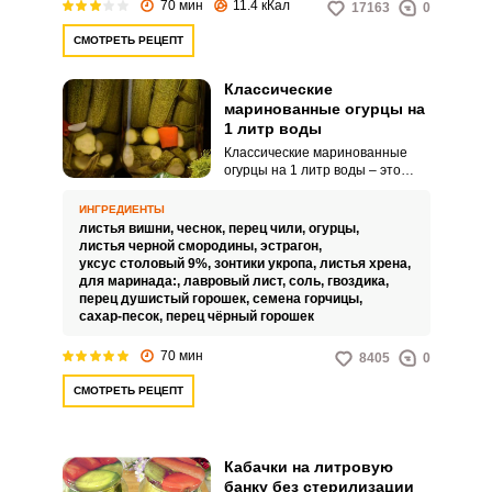
70 мин
11.4 кКал
17163
0
СМОТРЕТЬ РЕЦЕПТ
Классические
маринованные огурцы на
1 литр воды
Классические маринованные
огурцы на 1 литр воды – это
удобная заготовка в плане
объема. Ее очень легко
ИНГРЕДИЕНТЫ
готовить, и закатка долго не
листья вишни,
чеснок,
перец чили,
огурцы,
застаивается открытой.
листья черной смородины,
эстрагон,
уксус столовый 9%,
зонтики укропа,
листья хрена,
для маринада:,
лавровый лист,
соль,
гвоздика,
перец душистый горошек,
семена горчицы,
сахар-песок,
перец чёрный горошек
70 мин
8405
0
СМОТРЕТЬ РЕЦЕПТ
Кабачки на литровую
банку без стерилизации