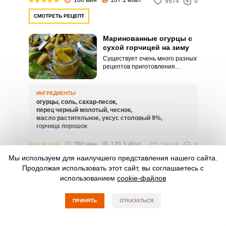
9574
0
СМОТРЕТЬ РЕЦЕПТ
Маринованные огурцы с
сухой горчицей на зиму
Существует очень много разных
рецептов приготовления
маринованных огурцов. А все
потому, что эта хрустящая
закуска особенно популярна в
ИНГРЕДИЕНТЫ
зимнее время.
огурцы,
соль,
сахар-песок,
перец черный молотый,
чеснок,
масло растительное,
уксус столовый 9%,
горчица порошок
390 мин
129.3 кКал
25516
0
Мы используем для наилучшего представления нашего сайта.
СМОТРЕТЬ РЕЦЕПТ
Продолжая использовать этот сайт, вы соглашаетесь с
использованием
cookie-файлов
Маринованные огурцы в
банках с
закручивающимися
ПРИНЯТЬ
ОТКАЗАТЬСЯ
крышками на зиму
Мариновать огурчики очень
удобно в литровых банках с