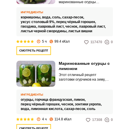
маринованные огурцы
корнишоны, как в магазине,
легко приготовить дома. По
ИНГРЕДИЕНТЫ
вкусу они будут точь-в-точь как
корнишоны,
вода,
соль,
сахар-песок,
магазинные, только еще лучше.
уксус столовый 9%,
перец чёрный горошек,
гвоздика,
лавровый лист,
чеснок,
лавровый лист,
листья черной смородины,
листья вишни
5 ч
99.4 кКал
117470
0
СМОТРЕТЬ РЕЦЕПТ
Маринованные огурцы с
лимоном
Этот отличный рецепт
заготовки огурчиков на зиму,
который легко заменит вам
традиционные рецепты.
Вкусные и сочные огурчики,
ИНГРЕДИЕНТЫ
которые аппетитно хрустят во
огурцы,
горчица французская,
лимон,
время еды – отличная закуска,
перец чёрный горошек,
чеснок,
зонтики укропа,
которая получится у вас с
вода,
лимонная кислота,
сахар-песок,
соль
первого раза.
4 ч
114.8 кКал
17308
0
СМОТРЕТЬ РЕЦЕПТ