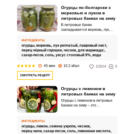
Огурцы по-болгарски с
морковью и луком в
литровых банках на зиму
В литровые банки
закладывается морковь, лук,
чеснок, лавровый лист, перец
горошком и огурцы. Затем они
ИНГРЕДИЕНТЫ
заливаются кипятком на 15
огурцы,
морковь,
лук репчатый,
лавровый лист,
минут, после чего вода
перец чёрный горошек,
чеснок,
для маринада:,
сливается и на ней варится
сахар-песок,
соль,
уксус столовый 9%,
вода
маринад с солью, сахаром и
уксусом.
45 мин
10.2 кКал
22824
0
СМОТРЕТЬ РЕЦЕПТ
Огурцы с лимоном в
литровых банках на зиму
Огурцы с лимоном в литровых
банках на зиму – это
удивительно освежающее
консервированное блюдо,
которое сочетает в себе кислоту
ИНГРЕДИЕНТЫ
лимона и хрустящие огурцы.
огурцы,
лимон,
семена укропа,
чеснок,
Простой и быстрый в
перец чили,
сахар-песок,
соль,
лимонная кислота,