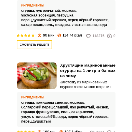
вкусных и хрустящих
ИНГРЕДИЕНТЫ
маринованных огурцов
огурцы,
лук репчатый,
морковь,
достаточно прост.
уксусная эссенция,
петрушка,
перец душистый горошек,
перец чёрный горошек,
сахар-песок,
соль,
гвоздика,
листья вишни,
вода
90 мин
114.74 кКал
118276
0
СМОТРЕТЬ РЕЦЕПТ
Хрустящие маринованные
огурцы на 1 литр в банках
на зиму
Заготовку из маринованных
огурцов часто можно встретить
на столе в зимнее время. Ведь
любое блюдо с этим соленым
ИНГРЕДИЕНТЫ
овощем всегда становится
огурцы,
помидоры свежие,
морковь,
вкуснее и аппетитнее.
болгарский перец сладкий,
лук репчатый,
чеснок,
горчица французская,
соль,
сахар-песок,
уксус столовый 9%,
вода,
перец чёрный горошек,
перец душистый
180 мин
107.1 кКал