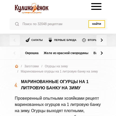
НАЙТИ
🍆
🍵
🍲
САЛАТЫ
ПЕРВЫЕ БЛЮДА
ВТОРЫЕ БЛЮДА
Окрошка
Желе из красной смородины
Варенье из в
/
Заготовки
/
Огурцы на зиму
/
Маринованные огурцы на 1 литровую банку на зиму
МАРИНОВАННЫЕ ОГУРЦЫ НА 1
ЛИТРОВУЮ БАНКУ НА ЗИМУ
Проверенный опытными хозяйками рецепт
маринованных огурцов на 1 литровую банку
на зиму. Огурцы выходят плотными,