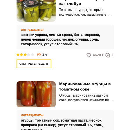
как глобус
Те самые огурцы, которые
получаются, как магазинные. Их
сладковато-острый вкус ни с чем
не перепутаешь.
ИНГРЕДИЕНТЫ
зонтики укропа,
листья хрена,
ботва моркови,
перец чёрный горошек,
чеснок,
огурцы,
соль,
сахар-песок,
уксус столовый 9%
2 ч
46203
1
СМОТРЕТЬ РЕЦЕПТ
Маринованные огурцы в
томатном соке
Огурцы, маринованн2матном
соке, получаются нежными по
вкусу и приятно похрустывают.
Томатный сок используется не
покупной, а готовится
ИНГРЕДИЕНТЫ
самостоятельно.
огурцы,
томатный сок,
томатная паста,
чеснок,
приправа (на выбор),
уксус столовый 9%,
соль,
сахар-песок