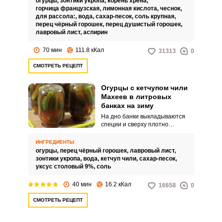
огурцы,
зонтики укропа,
корень хрена,
горчица французская,
лимонная кислота,
чеснок,
для рассола:,
вода,
сахар-песок,
соль крупная,
перец чёрный горошек,
перец душистый горошек,
лавровый лист,
аспирин
70 мин
111.8 кКал
31313
0
СМОТРЕТЬ РЕЦЕПТ
Огурцы с кетчупом чили
Махеев в литровых
банках на зиму
На дно банки выкладываются
специи и сверху плотно
закладываются огурцы. Всё
заливается кипятком, который
ИНГРЕДИЕНТЫ
потом сливается.
огурцы,
перец чёрный горошек,
лавровый лист,
зонтики укропа,
вода,
кетчуп чили,
сахар-песок,
уксус столовый 9%,
соль
40 мин
16.2 кКал
16658
0
СМОТРЕТЬ РЕЦЕПТ