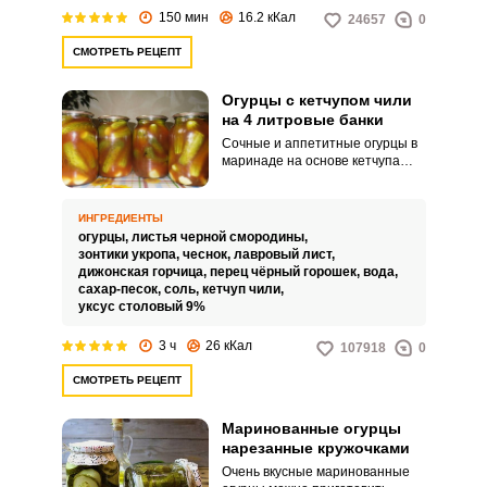
вкусом.
150 мин
16.2 кКал
24657
0
СМОТРЕТЬ РЕЦЕПТ
Огурцы с кетчупом чили
на 4 литровые банки
Сочные и аппетитные огурцы в
маринаде на основе кетчупа
чили разнообразят ваши
закатки на зиму и порадуют
домочадцев неповторимым
ИНГРЕДИЕНТЫ
вкусом. Готовить их совсем не
огурцы,
листья черной смородины,
сложно, главное - не забывать о
зонтики укропа,
чеснок,
лавровый лист,
важных мелочах.
дижонская горчица,
перец чёрный горошек,
вода,
сахар-песок,
соль,
кетчуп чили,
уксус столовый 9%
3 ч
26 кКал
107918
0
СМОТРЕТЬ РЕЦЕПТ
Маринованные огурцы
нарезанные кружочками
Очень вкусные маринованные