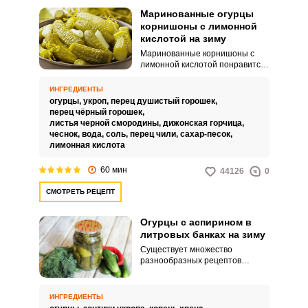
Маринованные огурцы
корнишоны с лимонной
кислотой на зиму
Маринованные корнишоны с
лимонной кислотой понравится
всем! Несмотря на то, что уксус
– самый лучший консервант,
ИНГРЕДИЕНТЫ
маринованные огурчики с
огурцы,
укроп,
перец душистый горошек,
лимонной кислотой является
перец чёрный горошек,
отличным вариантом для тех,
листья черной смородины,
дижонская горчица,
кто любит побаловать себя
чеснок,
вода,
соль,
перец чили,
сахар-песок,
домашними заготовками. И
лимонная кислота
нельзя не отметить, что
благодаря лимонной кислоте
60 мин
44126
0
огурцы вкусные, хрустящие и ,в
отличии от маринадов с уксусом,
СМОТРЕТЬ РЕЦЕПТ
более полезные.
Огурцы с аспирином в
литровых банках на зиму
Существует множество
разнообразных рецептов
заготовки огурцов на зиму. Хочу
поделиться любимым рецептом
маринованных огурцов с
ИНГРЕДИЕНТЫ
аспирином в литровых банках.