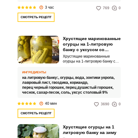
оригинальность.
3 час
769
0
СМОТРЕТЬ РЕЦЕПТ
Хрустящие маринованные
огурцы на 1-литровую
банку с уксусом со
стерилизацией на зиму
Хрустящие маринованные
огурцы на 1-литровую банку с
уксусом со стерилизацией на
зиму – это классическая закатка
ИНГРЕДИЕНТЫ
на холодный период года,
на литровую банку:,
огурцы,
вода,
зонтики укропа,
которая обязательно должна
лавровый лист,
гвоздика,
кориандр,
быть на вашем зимнем столе.
перец черный горошек,
перец душистый горошек,
Благодаря стерилизации, эти
чеснок,
сахар-песок,
соль,
уксус столовый 9%
огурцы можно хранить в течение
долгого времени, наслаждаясь
40 мин
3690
0
ими в любое время года.
СМОТРЕТЬ РЕЦЕПТ
Хрустящие огурцы на 1
литровую банку на зиму