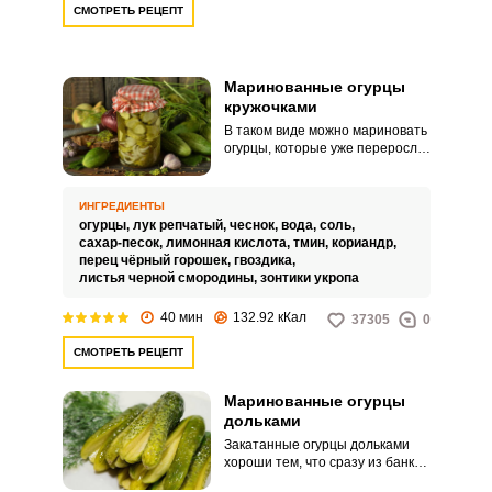
СМОТРЕТЬ РЕЦЕПТ
Маринованные огурцы
кружочками
В таком виде можно мариновать
огурцы, которые уже переросли
свой «молодой этап» и в целом
виде для заготовок не годятся.
Впрочем, слишком крупные
ИНГРЕДИЕНТЫ
«переростки» также не стоит
огурцы,
лук репчатый,
чеснок,
вода,
соль,
использовать, так как они
сахар-песок,
лимонная кислота,
тмин,
кориандр,
ВХОД НА САЙТ
РЕГИСТРАЦИЯ
попросту невкусные.
перец чёрный горошек,
гвоздика,
листья черной смородины,
зонтики укропа
Войдите
40 мин
132.92 кКал
37305
0
с помощью социальных сетей:
СМОТРЕТЬ РЕЦЕПТ
Маринованные огурцы
дольками
или
Закатанные огурцы дольками
хороши тем, что сразу из банки
они готовы к подаче на стол, их