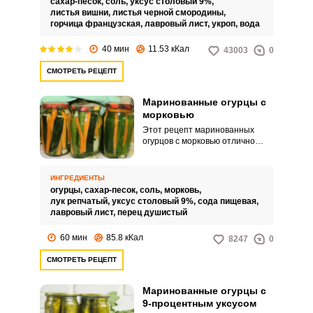
сахар-песок,
соль,
уксус столовый 9%,
листья вишни,
листья черной смородины,
горчица французская,
лавровый лист,
укроп,
вода
40 мин
11.53 кКал
43003
0
СМОТРЕТЬ РЕЦЕПТ
Маринованные огурцы с
морковью
Этот рецепт маринованных
огурцов с морковью отлично
подойдет как для тех, кто хранит
закатки в погребе, так и для тех,
кто использует для этого
ИНГРЕДИЕНТЫ
холодильник или темное
огурцы,
сахар-песок,
соль,
морковь,
помещение. По этому рецепту
лук репчатый,
уксус столовый 9%,
сода пищевая,
огурцы прекрасно хранятся в
лавровый лист,
перец душистый
любых условиях и при этом
получаются очень вкусными и
60 мин
85.8 кКал
8247
0
хрустящими.
СМОТРЕТЬ РЕЦЕПТ
Маринованные огурцы с
9-процентным уксусом