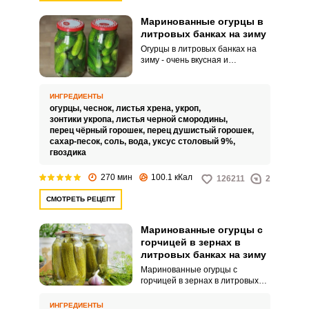
Маринованные огурцы в
литровых банках на зиму
Огурцы в литровых банках на
зиму - очень вкусная и
аппетитная заготовка! Если
сравнивать маринованные и
соленые огурцы, то в чем их
ИНГРЕДИЕНТЫ
главное отличие? Правильно,
огурцы,
чеснок,
листья хрена,
укроп,
маринованные огурцы
зонтики укропа,
листья черной смородины,
заливаются маринадом из
перец чёрный горошек,
перец душистый горошек,
специй и имеют пряный кислый
сахар-песок,
соль,
вода,
уксус столовый 9%,
вкус. Приготовив на зиму
гвоздика
огурчики по данному рецепту, вы
удивитесь, какие они получились
270 мин
100.1 кКал
126211
2
хрустящие и ароматные.
СМОТРЕТЬ РЕЦЕПТ
Маринованные огурцы с
горчицей в зернах в
литровых банках на зиму
Маринованные огурцы с
горчицей в зернах в литровых
банках на зиму получаются
хрустящими и необыкновенно
ИНГРЕДИЕНТЫ