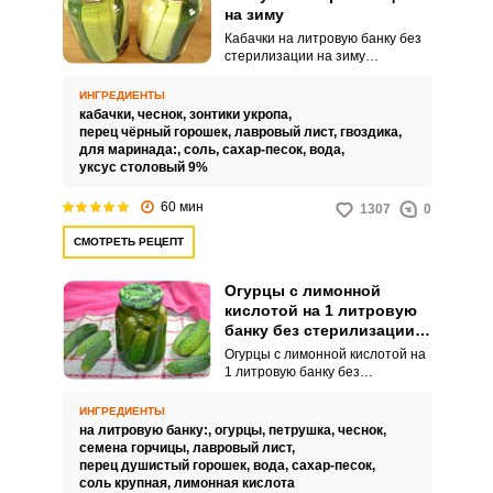
на зиму
Кабачки на литровую банку без
стерилизации на зиму
получаются безумно
ароматными и хрустящими.
ИНГРЕДИЕНТЫ
Бюджетная заготовка обладает
кабачки,
чеснок,
зонтики укропа,
необыкновенным вкусом.
перец чёрный горошек,
лавровый лист,
гвоздика,
для маринада:,
соль,
сахар-песок,
вода,
уксус столовый 9%
60 мин
1307
0
СМОТРЕТЬ РЕЦЕПТ
Огурцы с лимонной
кислотой на 1 литровую
банку без стерилизации
на зиму
Огурцы с лимонной кислотой на
1 литровую банку без
стерилизации на зиму – это
хороший рецепт, если вы хотите
ИНГРЕДИЕНТЫ
сохранить урожай огурчиков на
на литровую банку:,
огурцы,
петрушка,
чеснок,
зиму, прихватив с собой как
семена горчицы,
лавровый лист,
можно больше летних
перец душистый горошек,
вода,
сахар-песок,
витаминов и минералов,
соль крупная,
лимонная кислота