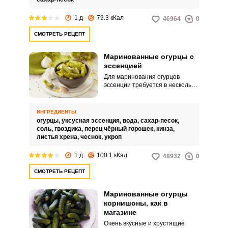
1 д
79.3 кКал
46964
0
СМОТРЕТЬ РЕЦЕПТ
Маринованные огурцы с
эссенцией
Для маринования огурцов
эссенции требуется в несколько
раз меньше, чем уксуса. В
рецепте приведена раскладка
на 1 л маринада, которого
ИНГРЕДИЕНТЫ
хватит на 2 литровые банки
огурцы,
уксусная эссенция,
вода,
сахар-песок,
огурцов.
соль,
гвоздика,
перец чёрный горошек,
кинза,
листья хрена,
чеснок,
укроп
1 д
100.1 кКал
48932
0
СМОТРЕТЬ РЕЦЕПТ
Маринованные огурцы
корнишоны, как в
магазине
Очень вкусные и хрустящие