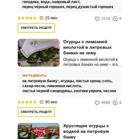
приготовлении рецепт, который
гвоздика,
вода,
лавровый лист,
позволит вам насладиться
перец чёрный горошек,
перец душистый горошек
вкусом лета в любое время года.
25 мин
2128
0
СМОТРЕТЬ РЕЦЕПТ
Огурцы с лимонной
кислотой в литровых
банках на зиму
Огурцы с лимонной кислотой в
литровых банках на зиму – это
закатка, которая съедается за
один раз. Во-первых, огурцы
ИНГРЕДИЕНТЫ
получаются безумно вкусными,
на литровую банку:,
огурцы,
листья хрена,
соль,
а во-вторых, небольшой объем
сахар-песок,
лимонная кислота,
этому способствует.
листья черной смородины,
зонтики укропа,
чеснок
90 мин
9509
0
СМОТРЕТЬ РЕЦЕПТ
Хрустящие огурцы с
водкой на литровую
банку