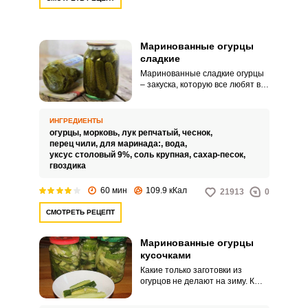
Маринованные огурцы
сладкие
Маринованные сладкие огурцы
– закуска, которую все любят в
нашей семье. Огурчики
получаются с идеальным
сочетанием вкусов – сладкие и
ИНГРЕДИЕНТЫ
одновременно острые.
огурцы,
морковь,
лук репчатый,
чеснок,
перец чили,
для маринада:,
вода,
уксус столовый 9%,
соль крупная,
сахар-песок,
гвоздика
60 мин
109.9 кКал
21913
0
СМОТРЕТЬ РЕЦЕПТ
Маринованные огурцы
кусочками
Какие только заготовки из
огурцов не делают на зиму. К
примеру, маринованные огурцы
кусочками – отличный вариант