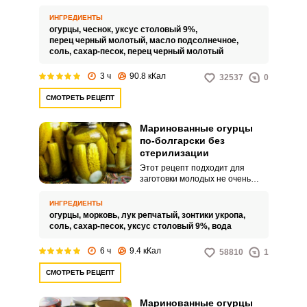
не нужно нарезать. К тому же
они хорошо пропитываются
ИНГРЕДИЕНТЫ
специями и получаются очень
огурцы,
чеснок,
уксус столовый 9%,
насыщенными по вкусу.
перец черный молотый,
масло подсолнечное,
соль,
сахар-песок,
перец черный молотый
Запомнить меня
3 ч
90.8 кКал
32537
0
ВХОД
СМОТРЕТЬ РЕЦЕПТ
ЕЩЕ НЕ ЗАРЕГИСТРИРОВАННЫ?
Маринованные огурцы
по-болгарски без
стерилизации
Забыли пароль?
Этот рецепт подходит для
заготовки молодых не очень
крупных огурцов. Когда-то в
СССР это был деликатесный
ИНГРЕДИЕНТЫ
товар, в магазинах его покупали
огурцы,
морковь,
лук репчатый,
зонтики укропа,
ящиками.
соль,
сахар-песок,
уксус столовый 9%,
вода
6 ч
9.4 кКал
58810
1
СМОТРЕТЬ РЕЦЕПТ
Маринованные огурцы