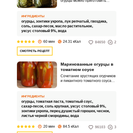
огурцы можно приготовить
совершенно по-особенному. Для
этого сами огурчики нарежем
кружками, а в рецепт маринада
ИНГРЕДИЕНТЫ
добавим немного уксуса и
огурцы,
зонтики укропа,
лук репчатый,
гвоздика,
гвоздики.
соль,
сахар-песок,
масло растительное,
уксус столовый 9%,
вода
60 мин
24.31 кКал
84650
2
СМОТРЕТЬ РЕЦЕПТ
Маринованные огурцы в
томатном соусе
Сочетание хрустящих огурчиков
и пикантного томатного соуса
идеально. Зелень и специи
также добавляют свой
характерный аромат.
ИНГРЕДИЕНТЫ
огурцы,
томатная паста,
томатный соус,
сахар-песок,
соль крупная,
уксус столовый 9%,
зонтики укропа,
перец душистый горошек,
чеснок,
листья черной смородины,
вода
20 мин
84.5 кКал
96103
3