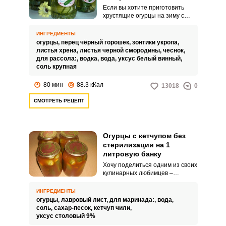
Если вы хотите приготовить
хрустящие огурцы на зиму с
необычным ингредиентом, тогда
воспользуйтесь этим рецептом.
ИНГРЕДИЕНТЫ
Для приготовления вкусных и
огурцы,
перец чёрный горошек,
зонтики укропа,
ароматных огурчиков
листья хрена,
листья черной смородины,
чеснок,
потребуется водка.
для рассола:,
водка,
вода,
уксус белый винный,
соль крупная
80 мин
88.3 кКал
13018
0
СМОТРЕТЬ РЕЦЕПТ
Огурцы с кетчупом без
стерилизации на 1
литровую банку
Хочу поделиться одним из своих
кулинарных любимцев –
рецептом консервированных
огурцов с кетчупом без
ИНГРЕДИЕНТЫ
стерилизации на 1 литровую
огурцы,
лавровый лист,
для маринада:,
вода,
банку. Закуска получается
соль,
сахар-песок,
кетчуп чили,
сочной и ароматной, с
уксус столовый 9%
идеальным сбалансированным