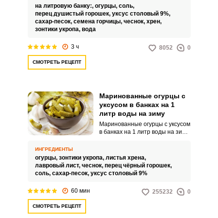
аппетитными. Приготовить
на литровую банку:,
огурцы,
соль,
зимнюю консервацию сможет
перец душистый горошек,
уксус столовый 9%,
даже неопытная хозяйка.
сахар-песок,
семена горчицы,
чеснок,
хрен,
зонтики укропа,
вода
3 ч
8052
0
СМОТРЕТЬ РЕЦЕПТ
Маринованные огурцы с
уксусом в банках на 1
литр воды на зиму
Маринованные огурцы с уксусом
в банках на 1 литр воды на зиму
– дело хлопотное, но важное.
Откроешь зимой баночку – и
ИНГРЕДИЕНТЫ
радуешься.
огурцы,
зонтики укропа,
листья хрена,
лавровый лист,
чеснок,
перец чёрный горошек,
соль,
сахар-песок,
уксус столовый 9%
60 мин
255232
0
СМОТРЕТЬ РЕЦЕПТ