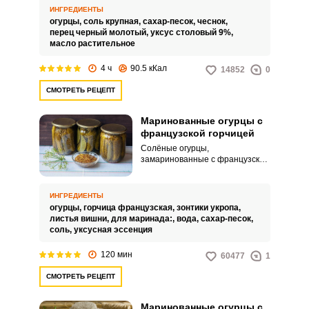
закуски для любого
ИНГРЕДИЕНТЫ
праздничного застолья.
огурцы,
соль крупная,
сахар-песок,
чеснок,
перец черный молотый,
уксус столовый 9%,
масло растительное
4 ч
90.5 кКал
14852
0
СМОТРЕТЬ РЕЦЕПТ
Маринованные огурцы с
французской горчицей
Солёные огурцы,
замаринованные с французской
горчицей, получаются в меру
пикантными и оригинальными
по вкусу. Хрустящая закуска
ИНГРЕДИЕНТЫ
станет любимой за вашим
огурцы,
горчица французская,
зонтики укропа,
семейным столом.
листья вишни,
для маринада:,
вода,
сахар-песок,
соль,
уксусная эссенция
120 мин
60477
1
СМОТРЕТЬ РЕЦЕПТ
Маринованные огурцы с