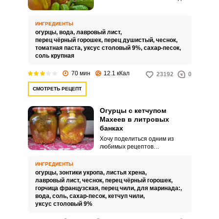
что-то очень вкусное и
ароматное, что напоминает о
прошедшем лете. Каждая
ИНГРЕДИЕНТЫ
хозяйка готовит огурчики по
огурцы,
вода,
лавровый лист,
своему идеальному рецепту.
перец чёрный горошек,
перец душистый,
чеснок,
томатная паста,
уксус столовый 9%,
сахар-песок,
соль крупная
70 мин
12.1 кКал
23192
0
СМОТРЕТЬ РЕЦЕПТ
Огурцы с кетчупом
Махеев в литровых
банках
Хочу поделиться одним из
любимых рецептов
консервированных огурцов с
кетчупом Махеев в литровых
ИНГРЕДИЕНТЫ
банках. Огурцы получаются
огурцы,
зонтики укропа,
листья хрена,
пикантными с приятным
лавровый лист,
чеснок,
перец чёрный горошек,
ароматом и незабываемым
горчица французская,
перец чили,
для маринада:,
вкусом.
вода,
соль,
сахар-песок,
кетчуп чили,
уксус столовый 9%