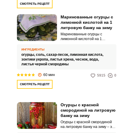
длительного времени.
СМОТРЕТЬ РЕЦЕПТ
Маринованные огурцы с
лимонной кислотой на 1
литровую банку на зиму
Маринованные огурцы с
лимонной кислотой на 1
литровую банку на зиму хорошо
хранятся и в условиях квартиры,
ИНГРЕДИЕНТЫ
так как лимонка не только
огурцы,
соль,
сахар-песок,
лимонная кислота,
придает приятную кислинку и
зонтики укропа,
листья хрена,
чеснок,
вода,
хрустящий вкус огурцам, но и
листья черной смородины
является хорошим
консервантом. В этом рецепте
60 мин
5915
0
маринуем огурцы методом
тройной заливки.
СМОТРЕТЬ РЕЦЕПТ
Огурцы с красной
смородиной на литровую
банку на зиму
Огурцы с красной смородиной
на литровую банку на зиму – это
оригинальная заготовка на