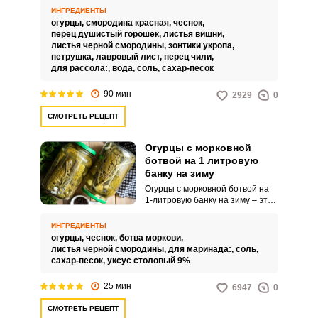
длительное хранение, которая
ИНГРЕДИЕНТЫ
точно украсит ваш домашний
огурцы,
смородина красная,
чеснок,
или праздничный стол.
перец душистый горошек,
листья вишни,
Угощение порадует
листья черной смородины,
зонтики укропа,
насыщенным вкусом и
петрушка,
лавровый лист,
перец чили,
удивительным ароматом.
для рассола:,
вода,
соль,
сахар-песок
90 мин
2929
0
СМОТРЕТЬ РЕЦЕПТ
Огурцы с морковной
ботвой на 1 литровую
банку на зиму
Огурцы с морковной ботвой на
1-литровую банку на зиму – это
уникальное блюдо,
объединяющее в себе
ИНГРЕДИЕНТЫ
неповторимый вкус морковной
огурцы,
чеснок,
ботва моркови,
ботвы и свежих огурцов,
листья черной смородины,
для маринада:,
соль,
создавая настоящий
сахар-песок,
уксус столовый 9%
кулинарный шедевр. Морковная
ботва добавляет в этот рецепт
25 мин
6947
0
нотку аромата и нежности,
заставляя вас по-новому
СМОТРЕТЬ РЕЦЕПТ
взглянуть на привычные овощи.