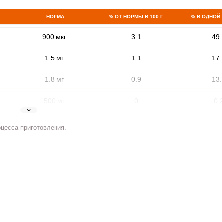
НОРМА
% ОТ НОРМЫ В 100 Г
% В ОДНОЙ
900 мкг
3.1
49.
1.5 мг
1.1
17.
1.8 мг
0.9
13.
500 мг
0
0.
ВХОД НА САЙТ
РЕГИСТРАЦИЯ
5 мг
0.2
3.
оцесса приготовления.
е
Войдите
2 мг
0.8
12.
с помощью социальных сетей:
400 мкг
0.1
2.
3 мкг
0
0
или
90 мкг
7.8
123