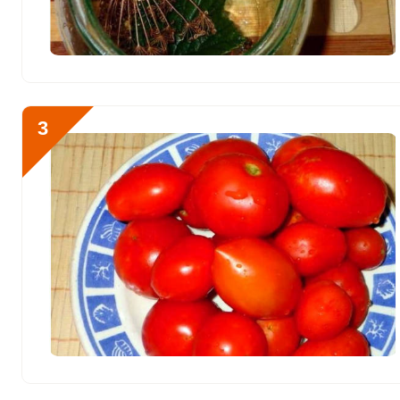
Фосфор
207.7 мг
Хлор
6275 мг
Алюминий
675 мкг
3
Железо
2.8 мг
Йод
11 мкг
Кобальт
7 мкг
Литий
104.5 мкг
Марганец
0.5 мкг
Медь
410 мкг
Никель
2 мкг