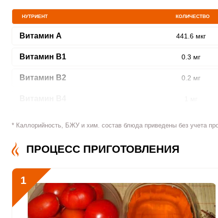
НУТРИЕНТ
КОЛИЧЕСТВО
Витамин A
441.6 мкг
ШАГ
Витамин В1
0.3 мг
1 ИЗ 11
Витамин В2
0.2 мг
Витамин В4
1 мг
Витамин В5
0.2 мг
* Каллорийность, БЖУ и хим. состав блюда приведены без учета пр
Сообщить об ошибк
Витамин В6
0.2 мг
ПРОЦЕСС ПРИГОТОВЛЕНИЯ
Витамин В9
9.4 мкг
1
Витамин В12
0
Витамин С
111.4 мкг