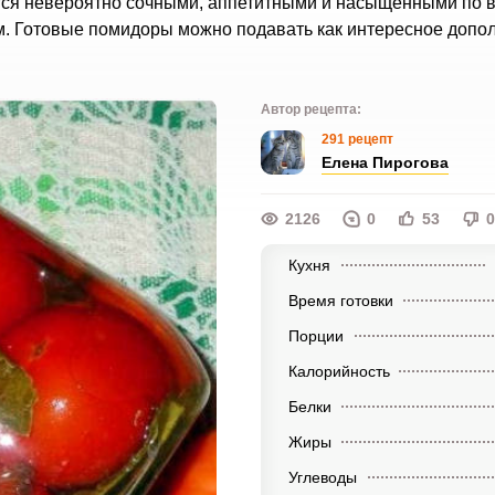
ся невероятно сочными, аппетитными и насыщенными по в
м. Готовые помидоры можно подавать как интересное допо
Автор рецепта:
291 рецепт
Елена Пирогова
2126
0
53
0
Кухня
Время готовки
Порции
Калорийность
Белки
Жиры
Углеводы