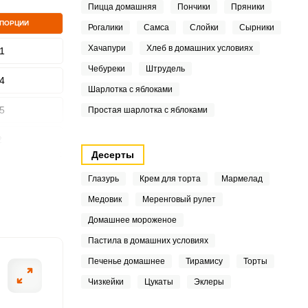
Пицца домашняя
Пончики
Пряники
 ПОРЦИИ
Рогалики
Самса
Слойки
Сырники
Хачапури
Хлеб в домашних условиях
1
Чебуреки
Штрудель
ШАГ
4
2 ИЗ 11
Шарлотка с яблоками
5
Простая шарлотка с яблоками
2
Десерты
2
Глазурь
Крем для торта
Мармелад
4
Медовик
Меренговый рулет
Домашнее мороженое
3
Пастила в домашних условиях
Печенье домашнее
Тирамису
Торты
Чизкейки
Цукаты
Эклеры
.7