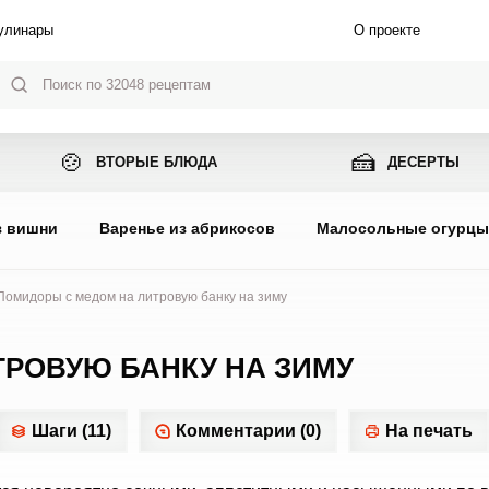
улинары
О проекте
🍲
🍰
ВТОРЫЕ БЛЮДА
ДЕСЕРТЫ
з вишни
Варенье из абрикосов
Малосольные огурц
Помидоры с медом на литровую банку на зиму
РОВУЮ БАНКУ НА ЗИМУ
Шаги (11)
Комментарии (0)
На печать