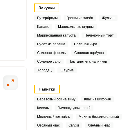
Закуски
2
Бутерброды
Гренки из хлеба
Жульен
Канапе
Малосольные огурцы
8
Маринованная капуста
Печеночный торт
3
ОТПРАВИТЬ СООБЩЕНИЕ
Рулет из лаваша
Соленая икра
Соленая форель
Соленая горбуша
9
Соленое сало
Тарталетки с начинкой
5
Холодец
Шаурма
6
В стерильную ли
Напитки
2
Березовый сок на зиму
Квас из цикория
3
Кисель
Лимонад домашний
.7
Молочный коктейль
Мохито безалкогольный
Овсяный квас
Смузи
Хлебный квас
9