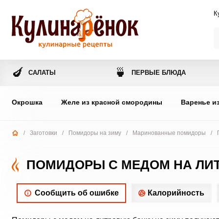
К
🍆
🍵
САЛАТЫ
ПЕРВЫЕ БЛЮДА
Окрошка
Желе из красной смородины
Варенье и
/
Заготовки
/
Помидоры на зиму
/
Маринованные помидоры
/
ПОМИДОРЫ С МЕДОМ НА ЛИТ
Сообщить об ошибке
Калорийность