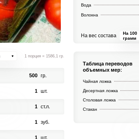
Вода
Волокна
На 100
На вес состава
грамм
я
1 порция = 1586,1 гр.
Таблица переводов
объемных мер:
500
гр.
Чайная ложка
Десертная ложка
1
шт.
Столовая ложка
1
ст.л.
Стакан
1
зуб.
1
шт.