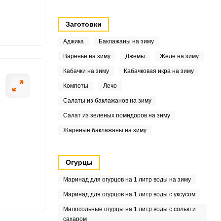
6
Заготовки
.8
Аджика
Баклажаны на зиму
Варенье на зиму
Джемы
Желе на зиму
50
Кабачки на зиму
Кабачковая икра на зиму
8
Компоты
Лечо
Салаты из баклажанов на зиму
3
Салат из зеленых помидоров на зиму
6
Жареные баклажаны на зиму
.3
Огурцы
1
Маринад для огурцов на 1 литр воды на зиму
1
Маринад для огурцов на 1 литр воды с уксусом
Малосольные огурцы на 1 литр воды с солью и
сахаром