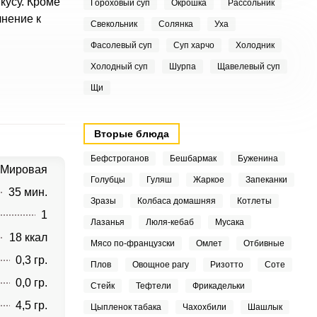
кусу. Кроме
Гороховый суп
Окрошка
Рассольник
лнение к
Свекольник
Солянка
Уха
Фасолевый суп
Суп харчо
Холодник
Холодный суп
Шурпа
Щавелевый суп
Щи
Вторые блюда
Бефстроганов
Бешбармак
Буженина
Мировая
Голубцы
Гуляш
Жаркое
Запеканки
35 мин.
Зразы
Колбаса домашняя
Котлеты
1
Лазанья
Люля-кебаб
Мусака
18 ккал
Мясо по-французски
Омлет
Отбивные
0,3 гр.
Плов
Овощное рагу
Ризотто
Соте
0,0 гр.
Стейк
Тефтели
Фрикадельки
4,5 гр.
Цыпленок табака
Чахохбили
Шашлык