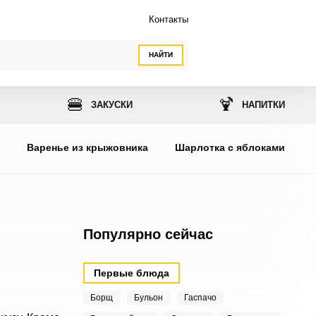
Контакты
НАЙТИ
🍔
🍹
ЗАКУСКИ
НАПИТКИ
ы
Варенье из крыжовника
Шарлотка с яблоками
Популярно сейчас
Первые блюда
Борщ
Бульон
Гаспачо