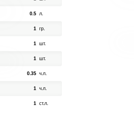
0.5
л.
1
гр.
1
шт.
1
шт.
0.35
ч.л.
1
ч.л.
1
ст.л.