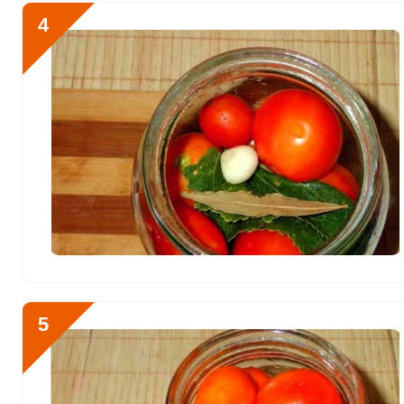
Рубидий
135 мкг
4
Селен
3.1 мкг
Фтор
1115.5 мкг
Хром
0.5 мкг
Цинк
1.2 мг
Бор
900 мкг
Ванадий
20 мкг
Молибден
62 мкг
5