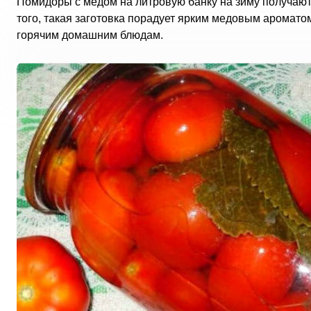
Помидоры с медом на литровую банку на зиму получают
того, такая заготовка порадует ярким медовым аромато
горячим домашним блюдам.