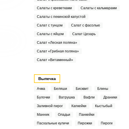
Салаты с креветками
Салаты с кальмарами
Салаты с пекинской капустой
Салат с тунцом
Салат с фасолью
Салаты с яйцом
Салат Цезарь
Салат «Лесная поляна»
Салат «Грибная поляна»
Салат «Витаминный»
Выпечка
Ачма
Беляши
Бисквит
Блины
Булочки
Ватрушка
Вафли
Драники
Заливной пирог
Капкейки
Кыстыбый
Манник
Оладьи
Панкейки
Пасхальные куличи
Пирожки
Пироги