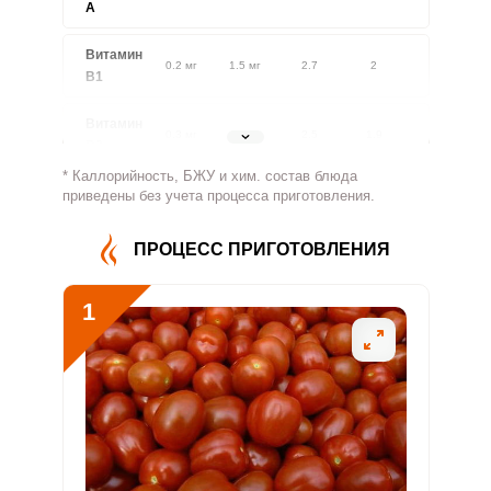
A
Витамин
0.2 мг
1.5 мг
2.7
2
В1
Витамин
0.3 мг
1.8 мг
2.5
1.9
В2
* Каллорийность, БЖУ и хим. состав блюда
Витамин
приведены без учета процесса приготовления.
7.6 мг
500 мг
0.3
0.2
В4
ПРОЦЕСС ПРИГОТОВЛЕНИЯ
Витамин
0 мг
5 мг
0.1
0.1
В5
1
Витамин
0.3 мг
2 мг
2.9
2.2
В6
Витамин
14.4 мкг
400 мкг
0.6
0.5
В9
Витамин
0
3 мкг
0
0