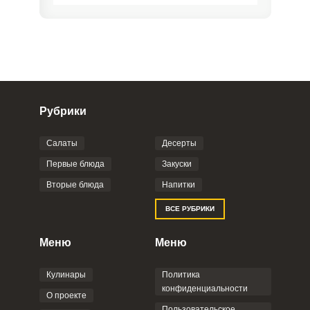
Рубрики
Салаты
Десерты
Фото до 4 шт, до 5 mb
ПРИКРЕПИТЬ
Первые блюда
Закуски
Вторые блюда
Напитки
Отправляя эту форму, вы соглашаетесь с
ВСЕ РУБРИКИ
Правилами сайта
,
Политикой
конфиденциальности
,
Политикой обработки
персональных данных
и
Пользовательским
Меню
Меню
соглашением
.
Кулинары
Политика
конфиденциальности
О проекте
Пользовательское