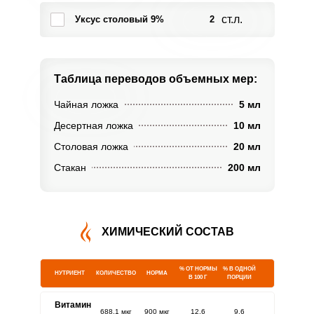
ст.л.
Уксус столовый 9%
2
Таблица переводов
объемных мер:
Чайная ложка
5 мл
Десертная ложка
10 мл
Столовая ложка
20 мл
Стакан
200 мл
ХИМИЧЕСКИЙ СОСТАВ
% ОТ НОРМЫ
% В ОДНОЙ
НУТРИЕНТ
КОЛИЧЕСТВО
НОРМА
В 100 Г
ПОРЦИИ
Витамин
688.1 мкг
900 мкг
12.6
9.6