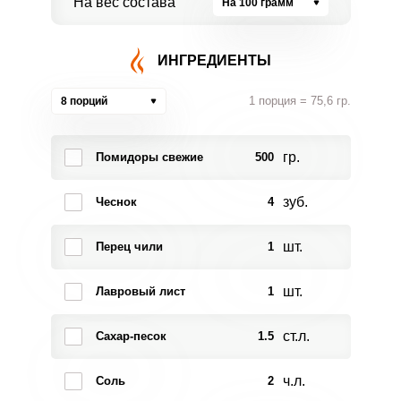
На вес состава
На 100 грамм
ИНГРЕДИЕНТЫ
1 порция = 75,6 гр.
8 порций
гр.
Помидоры свежие
500
зуб.
Чеснок
4
шт.
Перец чили
1
шт.
Лавровый лист
1
ст.л.
Сахар-песок
1.5
ч.л.
Соль
2