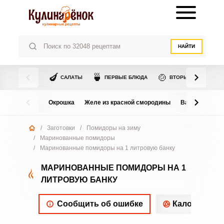
НАЙТИ
🍆
🍵
🍲
САЛАТЫ
ПЕРВЫЕ БЛЮДА
ВТОРЫЕ БЛЮДА
Окрошка
Желе из красной смородины
Варенье из в
/
Заготовки
/
Помидоры на зиму
/
Маринованные помидоры
/
Маринованные помидоры на 1 литровую банку
МАРИНОВАННЫЕ ПОМИДОРЫ НА 1
ЛИТРОВУЮ БАНКУ
Сообщить об ошибке
Калорийнос