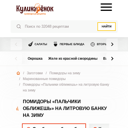
НАЙТИ
🍆
🍵
🍲
САЛАТЫ
ПЕРВЫЕ БЛЮДА
ВТОРЫЕ БЛЮДА
Окрошка
Желе из красной смородины
Варенье из в
/
Заготовки
/
Помидоры на зиму
/
Маринованные помидоры
/
Помидоры «Пальчики оближешь» на литровую банку
на зиму
ПОМИДОРЫ «ПАЛЬЧИКИ
ОБЛИЖЕШЬ» НА ЛИТРОВУЮ БАНКУ
НА ЗИМУ