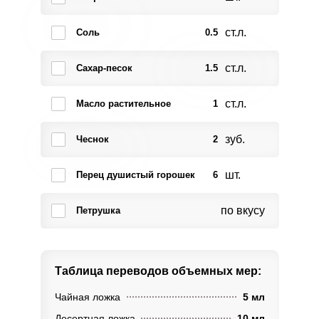
ст.л.
Соль
0.5
ст.л.
Сахар-песок
1.5
ст.л.
Масло растительное
1
зуб.
Чеснок
2
шт.
Перец душистый горошек
6
по вкусу
Петрушка
Таблица переводов
объемных мер:
Чайная ложка
5 мл
Десертная ложка
10 мл