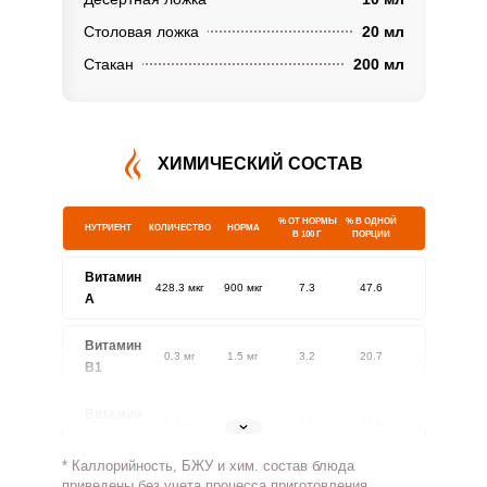
Столовая ложка
20 мл
Стакан
200 мл
ХИМИЧЕСКИЙ СОСТАВ
% ОТ НОРМЫ
% В ОДНОЙ
НУТРИЕНТ
КОЛИЧЕСТВО
НОРМА
В 100 Г
ПОРЦИИ
Витамин
428.3 мкг
900 мкг
7.3
47.6
A
Витамин
0.3 мг
1.5 мг
3.2
20.7
В1
Витамин
0.3 мг
1.8 мг
2.1
13.9
В2
* Каллорийность, БЖУ и хим. состав блюда
Витамин
приведены без учета процесса приготовления.