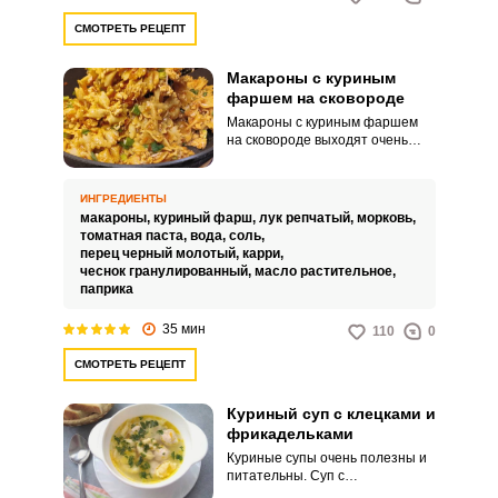
СМОТРЕТЬ РЕЦЕПТ
Макароны с куриным
фаршем на сковороде
Макароны с куриным фаршем
на сковороде выходят очень
аппетитными, яркими по вкусу и
питательными. Такой простой и
быстрый кулинарный вариант
ИНГРЕДИЕНТЫ
отлично подойдет для
макароны,
куриный фарш,
лук репчатый,
морковь,
домашнего обеда, ужина или
томатная паста,
вода,
соль,
перекуса.
перец черный молотый,
карри,
чеснок гранулированный,
масло растительное,
паприка
35 мин
110
0
СМОТРЕТЬ РЕЦЕПТ
Куриный суп с клецками и
фрикадельками
Куриные супы очень полезны и
питательны. Суп с
фрикадельками и клецками – это