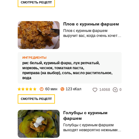
СМОТРЕТЬ РЕЦЕПТ
Плов с куриным фаршем
Плов с куриным фаршем
выручит вас, когда очень хочется
кушать, а времени для готовки
сложных блюд нет. Хотя его не
назовешь настоящим пловом,
но своим вкусом он приближен к
ИНГРЕДИЕНТЫ
традиционному.
рис белый,
куриный фарш,
лук репчатый,
морковь,
чеснок,
томатная паста,
приправа (на выбор),
соль,
масло растительное,
вода
60 мин
123 кКал
14068
0
СМОТРЕТЬ РЕЦЕПТ
Голубцы с куриным
фаршем
Голубцы с куриным фаршем
выходят невероятно нежными и
сочными. Такое блюдо идеально