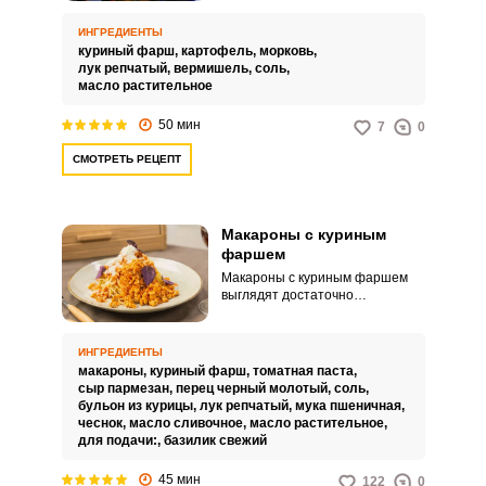
– это ароматный и сытный суп,
приготовленный на основе
ИНГРЕДИЕНТЫ
нежного куриного фарша,
куриный фарш,
картофель,
морковь,
свежей зелени и питательных
лук репчатый,
вермишель,
соль,
макарон. Этот суп прекрасно
масло растительное
подойдет как для обеда в
будний день, так и для уютного
50 мин
7
0
ужина в холодный вечер.
СМОТРЕТЬ РЕЦЕПТ
Макароны с куриным
фаршем
Макароны с куриным фаршем
выглядят достаточно
привлекательно, несмотря на
использование в рецепте
простых ингредиентов.
ИНГРЕДИЕНТЫ
Бюджетное угощение
макароны,
куриный фарш,
томатная паста,
представляет собой сытное
сыр пармезан,
перец черный молотый,
соль,
блюдо и отлично подойдет для
бульон из курицы,
лук репчатый,
мука пшеничная,
семейного застолья.
чеснок,
масло сливочное,
масло растительное,
для подачи:,
базилик свежий
45 мин
122
0