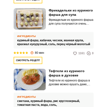
Фрикадельки из куриного
фарша для супа
Фрикадельки из куриного фарша
для супа получаются очень
нежными, сочными и
аппетитными. Такая несложная
заготовка добавит изюминку в
ИНГРЕДИЕНТЫ
ваши домашние супы, сделает
куриный фарш,
кабачки,
чеснок,
манная крупа,
их по-настоящему
крахмал кукурузный,
соль,
перец чёрный молотый
питательными, ароматными и
наваристыми.
80 мин
1161
0
СМОТРЕТЬ РЕЦЕПТ
Тефтели из куриного
фарша в духовке
Тефтели из куриного фарша в
духовке можно кушать даже,
когда вы на диете. Блюдо
получается нежным, вкусным и
низкокалорийным.
ИНГРЕДИЕНТЫ
сметана,
куриный фарш,
рис круглозерный,
томатная паста,
вода,
соль,