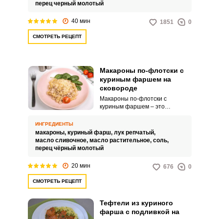
перец черный молотый
40 мин
1851
0
СМОТРЕТЬ РЕЦЕПТ
Макароны по-флотски с
куриным фаршем на
сковороде
Макароны по-флотски с
куриным фаршем – это
аппетитное блюдо, которое
отлично подойдет для
ИНГРЕДИЕНТЫ
семейного обеда или ужина.
макароны,
куриный фарш,
лук репчатый,
Нежные макароны,
масло сливочное,
масло растительное,
соль,
сочетающиеся с сочным
перец чёрный молотый
куриным фаршем, создают
великолепный вкусовой баланс.
20 мин
676
0
СМОТРЕТЬ РЕЦЕПТ
Тефтели из куриного
фарша с подливкой на