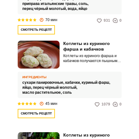
приправа итальянские травы,
соль,
перец чёрный молотый,
вода,
яйцо
70 мин
931
0
СМОТРЕТЬ РЕЦЕПТ
Котлеты из куриного
фарша и кабачков
Котлеты из куриного фарша и
кабачков получаются пышными
и нежными. Это отличный
состав для котлет именно
потому, что белое мясо может
ИНГРЕДИЕНТЫ
получиться сухим, а кабачок эту
сухари панировочные,
кабачки,
куриный фарш,
досадную мелочь полностью
яйцо,
перец чёрный молотый,
компенсирует.
масло растительное,
соль
45 мин
1079
0
СМОТРЕТЬ РЕЦЕПТ
Котлеты из куриного