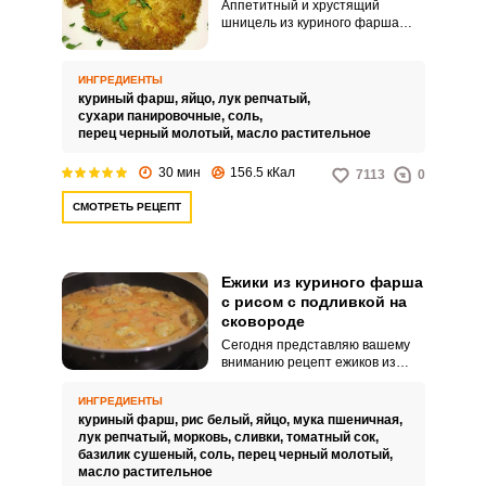
Аппетитный и хрустящий
шницель из куриного фарша
несложно приготовить. Блюдо
отлично подойдет для обеда в
сочетании с любым гарниром.
ИНГРЕДИЕНТЫ
куриный фарш,
яйцо,
лук репчатый,
сухари панировочные,
соль,
перец черный молотый,
масло растительное
30 мин
156.5 кКал
7113
0
СМОТРЕТЬ РЕЦЕПТ
Ежики из куриного фарша
с рисом с подливкой на
сковороде
Сегодня представляю вашему
вниманию рецепт ежиков из
куриного фарша с рисом с
подливкой на сковороде. Чистый
ИНГРЕДИЕНТЫ
куриный фарш может быть
куриный фарш,
рис белый,
яйцо,
мука пшеничная,
несколько суховат, особенно,
лук репчатый,
морковь,
сливки,
томатный сок,
если приготовлен он из грудки.
базилик сушеный,
соль,
перец черный молотый,
масло растительное