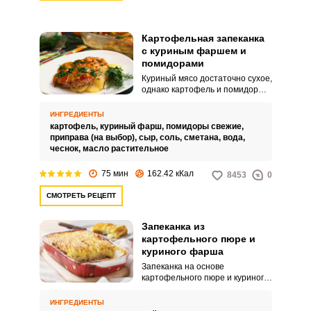
Картофельная запеканка
с куриным фаршем и
помидорами
Куриный мясо достаточно сухое,
однако картофель и помидоры
компенсируют этот недостаток.
В итоге получается очень
ИНГРЕДИЕНТЫ
вкусная и сытная запеканка для
картофель,
куриный фарш,
помидоры свежие,
всей семьи.
приправа (на выбор),
сыр,
соль,
сметана,
вода,
чеснок,
масло растительное
75 мин
162.42 кКал
8453
0
СМОТРЕТЬ РЕЦЕПТ
Запеканка из
картофельного пюре и
куриного фарша
Запеканка на основе
картофельного пюре и куриного
фарша получается особенно
нежной и вкусной. А если
ИНГРЕДИЕНТЫ