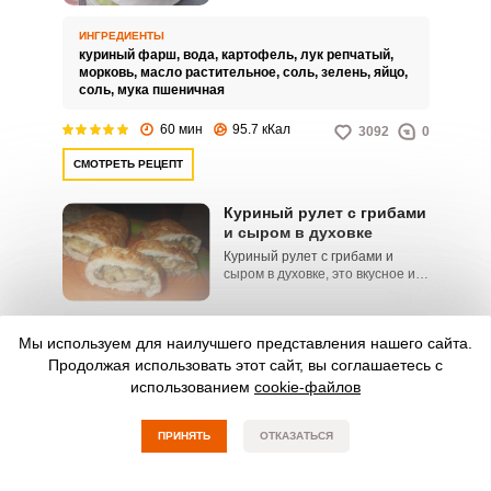
вкусное и сытное блюдо для
повседневного меню, их очень
ИНГРЕДИЕНТЫ
любят не только взрослые, но и
куриный фарш,
вода,
картофель,
лук репчатый,
дети.
морковь,
масло растительное,
соль,
зелень,
яйцо,
соль,
мука пшеничная
60 мин
95.7 кКал
3092
0
СМОТРЕТЬ РЕЦЕПТ
Куриный рулет с грибами
и сыром в духовке
Куриный рулет с грибами и
сыром в духовке, это вкусное и
ароматное блюдо, которое
можно приготовить к
праздничному столу или
ИНГРЕДИЕНТЫ
Мы используем для наилучшего представления нашего сайта.
употребить в семейном кругу в
куриный фарш,
шампиньоны свежие,
качестве закуски (в холодном
Продолжая использовать этот сайт, вы соглашаетесь с
лук репчатый,
болгарский перец сладкий,
виде) или в качестве
масло растительное,
использованием
сыр,
приправа для курицы,
cookie-файлов
самостоятельного горячего
соль,
перец черный молотый,
масло растительное
блюда.Блюда из курицы, это
всегда хороший выбор. Они
ПРИНЯТЬ
ОТКАЗАТЬСЯ
100 мин
225.22 кКал
1269
0
вкусные, ароматные,
диетические и недорогие.
СМОТРЕТЬ РЕЦЕПТ