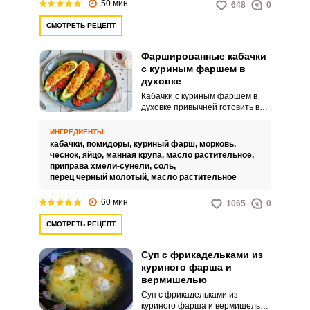
50 мин
648
0
СМОТРЕТЬ РЕЦЕПТ
Фаршированные кабачки
с куриным фаршем в
духовке
Кабачки с куриным фаршем в
духовке привычней готовить в
летнее время, когда сезон
овощей. Фаршированные
ИНГРЕДИЕНТЫ
кабачки в виде лодочек
кабачки,
помидоры,
куриный фарш,
морковь,
смотрятся великолепно.
чеснок,
яйцо,
манная крупа,
масло растительное,
приправа хмели-сунели,
соль,
перец чёрный молотый,
масло растительное
60 мин
1065
0
СМОТРЕТЬ РЕЦЕПТ
Суп с фрикадельками из
куриного фарша и
вермишелью
Суп с фрикадельками из
куриного фарша и вермишелью