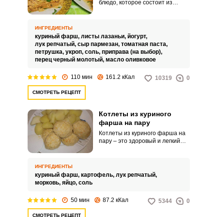
блюдо, которое состоит из
куриного фарша, соуса
бешамель, овощей и сыра.
Сегодня мы предлагаем вам
ИНГРЕДИЕНТЫ
рецепт приготовления ПП
куриный фарш,
листы лазаньи,
йогурт,
лазанья с куриным фаршем,
лук репчатый,
сыр пармезан,
томатная паста,
соответственно, достаточно
петрушка,
укроп,
соль,
приправа (на выбор),
калорийный соус бешамель мы
перец черный молотый,
масло оливковое
заменим натуральным йогуртом,
а твердый сыр – нежирным
110 мин
161.2 кКал
10319
0
сортом сыра.
СМОТРЕТЬ РЕЦЕПТ
Котлеты из куриного
фарша на пару
Котлеты из куриного фарша на
пару – это здоровый и легкий
вариант для вашего обеда или
ужина. Приготовить блюдо таким
способом легко, продукт
ИНГРЕДИЕНТЫ
сохранит все полезные
куриный фарш,
картофель,
лук репчатый,
свойства и получится
морковь,
яйцо,
соль
невероятно сочным.
50 мин
87.2 кКал
5344
0
СМОТРЕТЬ РЕЦЕПТ