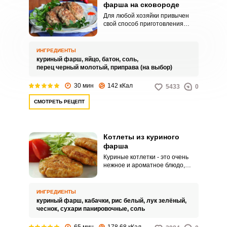
фарша на сковороде
Для любой хозяйки привычен
свой способ приготовления
котлет из куриного фарша. Кто-
то использует филе в чистом
виде, без добавления мякиша
ИНГРЕДИЕНТЫ
булочки или батона.
куриный фарш,
яйцо,
батон,
соль,
перец черный молотый,
приправа (на выбор)
30 мин
142 кКал
5433
0
СМОТРЕТЬ РЕЦЕПТ
Котлеты из куриного
фарша
Куриные котлетки - это очень
нежное и ароматное блюдо,
которое может стать одним из
блюд диетического меню, если
готовить фарш самостоятельно.
ИНГРЕДИЕНТЫ
Котлеты из курицы довольно
куриный фарш,
кабачки,
рис белый,
лук зелёный,
бюджетны, прекрасно подходят
чеснок,
сухари панировочные,
соль
для детского меню, довольно
быстро готовятся и их
65 мин
178.68 кКал