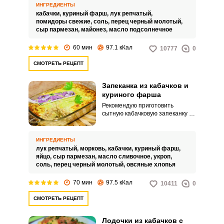
и даже в охлажденном виде оно
ИНГРЕДИЕНТЫ
будет очень вкусным.
кабачки,
куриный фарш,
лук репчатый,
помидоры свежие,
соль,
перец черный молотый,
сыр пармезан,
майонез,
масло подсолнечное
60 мин
97.1 кКал
10777
0
СМОТРЕТЬ РЕЦЕПТ
Запеканка из кабачков и
куриного фарша
Рекомендую приготовить
сытную кабачковую запеканку из
кабачков и куриного фарша.
Такую запеканку можно
подавать на обед или ужин в
ИНГРЕДИЕНТЫ
обычный день.
лук репчатый,
морковь,
кабачки,
куриный фарш,
яйцо,
сыр пармезан,
масло сливочное,
укроп,
соль,
перец черный молотый,
овсяные хлопья
70 мин
97.5 кКал
10411
0
СМОТРЕТЬ РЕЦЕПТ
Лодочки из кабачков с