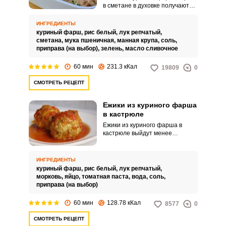
в сметане в духовке получаются
очень нежными и нежирными.
Блюдо можно запечь в духовке,
ИНГРЕДИЕНТЫ
что позволит сохранить его
куриный фарш,
рис белый,
лук репчатый,
полезные свойства.
сметана,
мука пшеничная,
манная крупа,
соль,
приправа (на выбор),
зелень,
масло сливочное
60 мин
231.3 кКал
19809
0
СМОТРЕТЬ РЕЦЕПТ
Ежики из куриного фарша
в кастрюле
Ежики из куриного фарша в
кастрюле выйдут менее
калорийными и жирными. Блюдо
можно подавать с овощами и
крупами.
ИНГРЕДИЕНТЫ
куриный фарш,
рис белый,
лук репчатый,
морковь,
яйцо,
томатная паста,
вода,
соль,
приправа (на выбор)
60 мин
128.78 кКал
8577
0
СМОТРЕТЬ РЕЦЕПТ