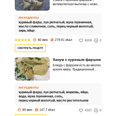
Самса с куриным фаршем –
великолепная выпечка с нежной
начинкой. Такое блюдо порадует
и сытно накормит гостей.
ИНГРЕДИЕНТЫ
куриный фарш,
лук репчатый,
мука пшеничная,
масло сливочное,
соль,
перец черный молотый,
зира,
яйцо
80 мин
279.61 кКал
6008
0
СМОТРЕТЬ РЕЦЕПТ
Ханум с куриным фаршем
Блюда с фаршем есть во многих
кухнях мира. Традиционный
узбекский ханум готовится из
свиного, бараньего или
говяжьего фарша.
ИНГРЕДИЕНТЫ
куриный фарш,
лук репчатый,
морковь,
яйцо,
вода,
мука пшеничная,
соль,
перец черный молотый,
масло растительное
90 мин
147.7 кКал
4587
0