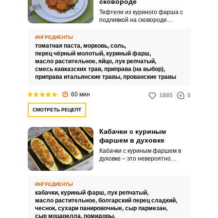
сковороде
Тефтели из куриного фарша с
подливкой на сковороде
готовятся просто и
относительно недолго. Блюдо
ИНГРЕДИЕНТЫ
получается сытным и очень
томатная паста,
морковь,
соль,
вкусным.
перец чёрный молотый,
куриный фарш,
масло растительное,
яйцо,
лук репчатый,
смесь кавказских трав,
приправа (на выбор),
приправа итальянские травы,
прованские травы
60 мин
1885
0
СМОТРЕТЬ РЕЦЕПТ
Кабачки с куриным
фаршем в духовке
Кабачки с куриным фаршем в
духовке – это невероятно
вкусная, питательная и
аппетитная закуска для
домашнего или праздничного
ИНГРЕДИЕНТЫ
стола. Такое угощение также
кабачки,
куриный фарш,
лук репчатый,
порадует вас привлекательной
масло растительное,
болгарский перец сладкий,
подачей.
чеснок,
сухари панировочные,
сыр пармезан,
сыр моцарелла,
помидоры,