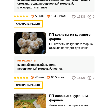
она активно впитывает ее и
сметана,
соль,
перец черный молотый,
заметно разбухает. Тем самым
масло растительное
манка хорошо связывает
ингредиенты в составе фарша,
50 мин
194.9 кКал
17336
0
придавая ему плотную текстуру
и обеспечивая сочность.
СМОТРЕТЬ РЕЦЕПТ
ПП котлеты из куриного
фарша
ПП котлеты из куриного фарша
отлично подходят для меню
правильного питания. Курица –
продукт питательный и при этом
содержащий мало калорий.
ИНГРЕДИЕНТЫ
куриный фарш,
яйцо,
соль,
перец черный молотый,
чеснок
40 мин
94.5 кКал
15326
0
СМОТРЕТЬ РЕЦЕПТ
ПП лазанья с куриным
фаршем
Лазанья – это потрясающее