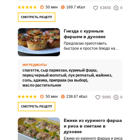
50 мин
169.7 кКал
53650
0
СМОТРЕТЬ РЕЦЕПТ
Гнезда с куриным
фаршем в духовке
Предлагаю приготовить
быстрое и простое блюдо на
семейный обед или ужин -
гнезда с куриным фаршем в
духовке, которые получаются
ИНГРЕДИЕНТЫ
сытными и сочными. Выглядят
спагетти,
сыр пармезан,
куриный фарш,
необычно и аппетитно.
перец черный молотый,
лук репчатый,
майонез,
соль,
аджика,
приправа (на выбор),
масло растительное
50 мин
238.67 кКал
5095
0
СМОТРЕТЬ РЕЦЕПТ
Ежики из куриного фарша
и риса в сметане в
духовке
Ежики из куриного фарша и риса