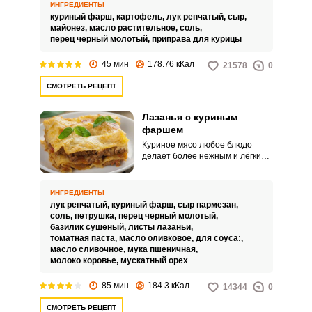
запеканка из куриного фарша.
ИНГРЕДИЕНТЫ
Продукты для нее почти всегда
куриный фарш,
картофель,
лук репчатый,
сыр,
под рукой, а значит этот рецепт
майонез,
масло растительное,
соль,
особенно пригодится, когда
перец черный молотый,
приправа для курицы
нужно что-нибудь быстренько
приготовить.
45 мин
178.76 кКал
21578
0
СМОТРЕТЬ РЕЦЕПТ
Лазанья с куриным
фаршем
Куриное мясо любое блюдо
делает более нежным и лёгким.
Листы лазаньи с куриным
фаршем и овощами под
потрясающим соусом бешамель
ИНГРЕДИЕНТЫ
можно приготовить на большой
лук репчатый,
куриный фарш,
сыр пармезан,
званый ужин.
соль,
петрушка,
перец черный молотый,
базилик сушеный,
листы лазаньи,
томатная паста,
масло оливковое,
для соуса:,
масло сливочное,
мука пшеничная,
молоко коровье,
мускатный орех
85 мин
184.3 кКал
14344
0
СМОТРЕТЬ РЕЦЕПТ