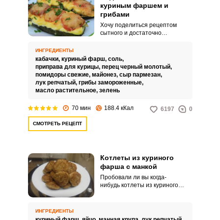
куриным фаршем и
грибами
Хочу поделиться рецептом
сытного и достаточно
аппетитного блюда, которое
можно подавать на
ИНГРЕДИЕНТЫ
праздничный стол или
кабачки,
куриный фарш,
соль,
приготовить на ужин в обычный
приправа для курицы,
перец черный молотый,
день - лодочки из кабачков с
помидоры свежие,
майонез,
сыр пармезан,
куриным фаршем и грибами
лук репчатый,
грибы замороженные,
непременно оценит сильная
масло растительное,
зелень
половина человечества.
70 мин
188.4 кКал
6197
0
СМОТРЕТЬ РЕЦЕПТ
Котлеты из куриного
фарша с манкой
Пробовали ли вы когда-
нибудь котлеты из куриного
фарша с манкой? Манная крупа
обладаем замечательным
кулинарным свойством:
ИНГРЕДИЕНТЫ
взаимодействуя с жидкостью,
куриный фарш,
яйцо,
манная крупа,
лук репчатый,