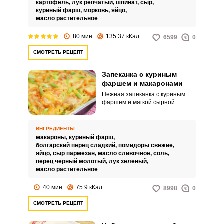
добавить небольшую изюминку
картофель,
лук репчатый,
шпинат,
сыр,
в виде шпината и сырной
куриный фарш,
морковь,
яйцо,
корочки, блюдо будет просто
масло растительное
объедение!
80 мин
135.37 кКал
6599
0
СМОТРЕТЬ РЕЦЕПТ
Запеканка с куриным
фаршем и макаронами
Нежная запеканка с куриным
фаршем и мягкой сырной
корочкой. Готовится просто,
ВХОД НА САЙТ
РЕГИСТРАЦИЯ
запекается быстро, поедается с
удовольствием.
ИНГРЕДИЕНТЫ
макароны,
куриный фарш,
Войдите
болгарский перец сладкий,
помидоры свежие,
яйцо,
сыр пармезан,
масло сливочное,
соль,
с помощью социальных сетей:
перец черный молотый,
лук зелёный,
масло растительное
40 мин
75.9 кКал
8998
0
или
СМОТРЕТЬ РЕЦЕПТ