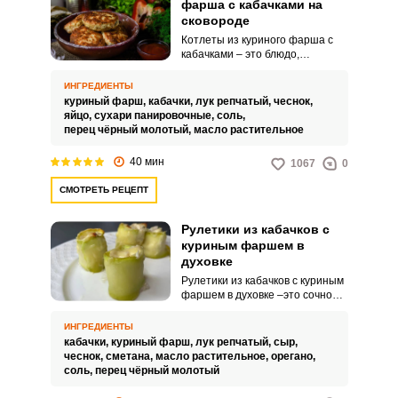
фарша с кабачками на
сковороде
Котлеты из куриного фарша с
кабачками – это блюдо,
состоящее из куриного фарша,
смешанного с нарезанными
ИНГРЕДИЕНТЫ
кабачками, а также другими
куриный фарш,
кабачки,
лук репчатый,
чеснок,
ингредиентами, такими как лук,
яйцо,
сухари панировочные,
соль,
чеснок, яйцо и панировочные
перец чёрный молотый,
масло растительное
сухари или мука. Смесь
формируется в котлеты и
40 мин
1067
0
обжаривается на сковороде до
золотистой корочки.
СМОТРЕТЬ РЕЦЕПТ
Рулетики из кабачков с
куриным фаршем в
духовке
Рулетики из кабачков с куриным
фаршем в духовке –это сочное и
нежное блюдо, которое вам
точно понравится. Кабачки дают
ИНГРЕДИЕНТЫ
сок, а сыр и сметана придают
кабачки,
куриный фарш,
лук репчатый,
сыр,
фаршу сливочный вкус.
чеснок,
сметана,
масло растительное,
орегано,
соль,
перец чёрный молотый