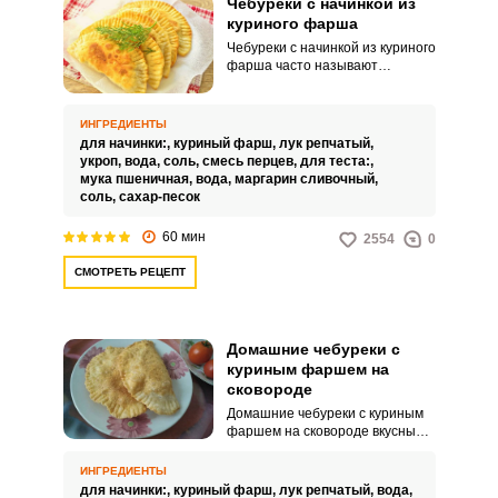
Чебуреки с начинкой из
куриного фарша
Чебуреки с начинкой из куриного
фарша часто называют
импровизированным
фастфудом, не вредящим
Запомнить меня
здоровью, ведь куриное мясо
ИНГРЕДИЕНТЫ
очень нежное и совсем не
для начинки:,
куриный фарш,
лук репчатый,
содержит жира. Такие чебуреки
ВХОД
укроп,
вода,
соль,
смесь перцев,
для теста:,
подходят для детского и
мука пшеничная,
вода,
маргарин сливочный,
диетического питания.
соль,
сахар-песок
ЕЩЕ НЕ ЗАРЕГИСТРИРОВАННЫ?
60 мин
2554
0
Забыли пароль?
СМОТРЕТЬ РЕЦЕПТ
Домашние чебуреки с
куриным фаршем на
сковороде
Домашние чебуреки с куриным
фаршем на сковороде вкусные и
выглядят очень аппетитно! На
сегодняшний день из мяса
ИНГРЕДИЕНТЫ
курицы, как самого недорогого,
для начинки:,
куриный фарш,
лук репчатый,
вода,