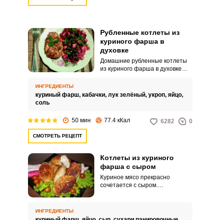
Рубленные котлеты из
куриного фарша в
духовке
Домашние рубленные котлеты
из куриного фарша в духовке
получаются сочными и
аппетитными. Также блюдо
ИНГРЕДИЕНТЫ
хорошо тем, что оно не требует
куриный фарш,
кабачки,
лук зелёный,
укроп,
яйцо,
стоять у плиты во время
соль
приготовления.
50 мин
77.4 кКал
6282
0
СМОТРЕТЬ РЕЦЕПТ
Котлеты из куриного
фарша с сыром
Куриное мясо прекрасно
сочетается с сыром.
Ингредиенты дополняют друг
друга, и это доказывает
огромное количество подобных
ИНГРЕДИЕНТЫ
блюд.
куриный фарш,
яйцо,
сыр,
сухари панировочные,