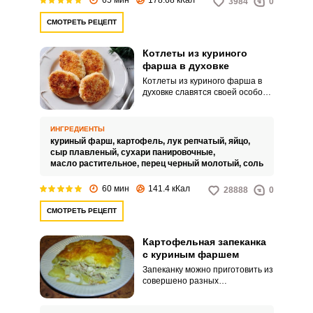
3984
0
практически невозможно
испортить.
СМОТРЕТЬ РЕЦЕПТ
Котлеты из куриного
фарша в духовке
Котлеты из куриного фарша в
духовке славятся своей особой
нежностью и мягкостью,
особенно, если они
приготовлены в духовке. Именно
ИНГРЕДИЕНТЫ
поэтому многие диетологи
куриный фарш,
картофель,
лук репчатый,
яйцо,
относят это мясное блюдо к
сыр плавленый,
сухари панировочные,
числу низкокалорийных и
масло растительное,
перец черный молотый,
соль
советуют его своим пациентам.
60 мин
141.4 кКал
28888
0
СМОТРЕТЬ РЕЦЕПТ
Картофельная запеканка
с куриным фаршем
Запеканку можно приготовить из
совершено разных
ингредиентов! Очень вкусной и
питательной получается