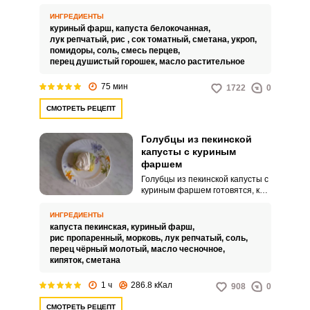
подойдет для сытного и
вкусного семейного обеда или
ИНГРЕДИЕНТЫ
ужина.
куриный фарш,
капуста белокочанная,
лук репчатый,
рис ,
сок томатный,
сметана,
укроп,
помидоры,
соль,
смесь перцев,
перец душистый горошек,
масло растительное
75 мин
1722
0
СМОТРЕТЬ РЕЦЕПТ
Голубцы из пекинской
капусты с куриным
фаршем
Голубцы из пекинской капусты с
куриным фаршем готовятся, как
и классические, только проще и
быстрее. У них нет выраженного
ИНГРЕДИЕНТЫ
капустного аромата и
капуста пекинская,
куриный фарш,
получаются голубцы нежными,
рис пропаренный,
морковь,
лук репчатый,
соль,
что идеально подходит для
перец чёрный молотый,
масло чесночное,
детского и диетического
кипяток,
сметана
питания.
1 ч
286.8 кКал
908
0
СМОТРЕТЬ РЕЦЕПТ