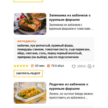
Запеканка из кабачков с
куриным фаршем
Запеканка из кабачков с
куриным фаршем и томатами
получается сочной,
питательной и универсальной
по вкусу. Ее удобно порезать на
ИНГРЕДИЕНТЫ
порционные куски и дать мужу
кабачки,
лук репчатый,
куриный фарш,
на работу или ребенку в школу
помидоры свежие,
томатная паста,
сыр пармезан,
на перекус.
яйцо,
сметана,
соль,
перец черный молотый,
приправа (на выбор),
масло подсолнечное
60 мин
79.6 кКал
10014
0
СМОТРЕТЬ РЕЦЕПТ
Лодочки из кабачков с
куриным фаршем
Легкое, но сытное блюдо можно
приготовить из кабачков и
куриного мяса. Причем подавать
на стол его можно без гарнира,