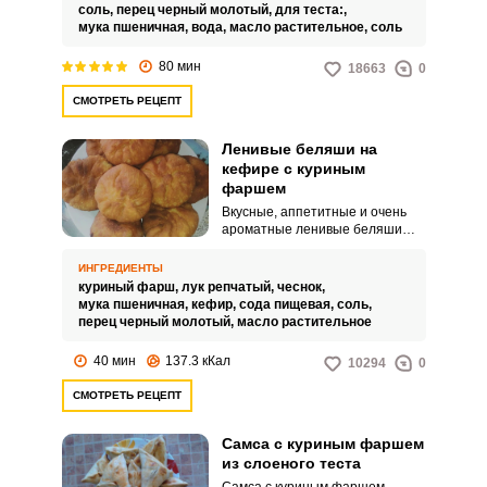
готовят почти все мясные
соль,
перец черный молотый,
для теста:,
блюда, в том числе и чебуреки.
мука пшеничная,
вода,
масло растительное,
соль
Куриное мясо при готовке часто
бывает сухом, поэтому в начинку
80 мин
18663
0
добавляется побольше
жидкости.
СМОТРЕТЬ РЕЦЕПТ
Ленивые беляши на
кефире с куриным
фаршем
Вкусные, аппетитные и очень
ароматные ленивые беляши
можно приготовить всего за
пару минут. Это отличная
ИНГРЕДИЕНТЫ
закуска для всей семьи, а также
куриный фарш,
лук репчатый,
чеснок,
хорошая идея для перекуса на
мука пшеничная,
кефир,
сода пищевая,
соль,
работе или в школе.
перец черный молотый,
масло растительное
40 мин
137.3 кКал
10294
0
СМОТРЕТЬ РЕЦЕПТ
Самса с куриным фаршем
из слоеного теста