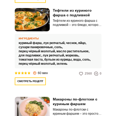
Тефтели из куриного
фарша с подливкой
Тефтели из куриного фарша с
подливкой – это блюдо, которое
включает в себя куриный фарш,
обычно формируемый в
небольшие круглые лепешки
ИНГРЕДИЕНТЫ
(тефтели), которые затем
куриный фарш,
лук репчатый,
чеснок,
яйцо,
обжариваются до золотистой
сухари панировочные,
соль,
корочки. После этого они
перец чёрный молотый,
масло растительное,
тушатся в подливке,
для подливки:,
лук репчатый,
морковь,
приготовленной из лука,
томатная паста,
бульон из курицы,
вода,
соль,
моркови, томатной пасты,
перец чёрный молотый,
зелень
куриного бульона и воды.
60 мин
2560
0
СМОТРЕТЬ РЕЦЕПТ
Макароны по-флотски с
куриным фаршем
Макароны по-флотски с
куриным фаршем – это простое