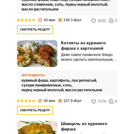
масло сливочное,
соль,
перец черный молотый,
масло растительное
40 мин
198.3 кКал
4232
0
СМОТРЕТЬ РЕЦЕПТ
Котлеты из куриного
фарша с картошкой
Даже самое привычное блюдо
можно сделать оригинальным,
добавив лишь один секретный
ингредиент. Котлеты из
куриного фарша с картошкой
ИНГРЕДИЕНТЫ
приятно удивят ваших
куриный фарш,
картофель,
лук репчатый,
домашних.
сухари панировочные,
соль,
перец черный молотый,
масло растительное
40 мин
107.9 кКал
7176
0
СМОТРЕТЬ РЕЦЕПТ
Шницель из куриного
фарша