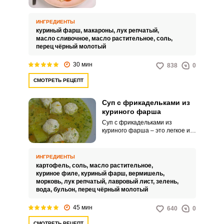
в приготовлении, но, тем не
менее, безумно вкусное и
ароматное кушанье, перед
ИНГРЕДИЕНТЫ
которым невозможно устоять.
куриный фарш,
макароны,
лук репчатый,
Несмотря на бюджетный
масло сливочное,
масло растительное,
соль,
продуктовый набор, такие
перец чёрный молотый
макарошки приятно удивят вас
своими вкусовыми
30 мин
838
0
характеристиками.
СМОТРЕТЬ РЕЦЕПТ
Суп с фрикадельками из
куриного фарша
Суп с фрикадельками из
куриного фарша – это легкое и
питательное первое блюдо для
семейного обеда. Вариться суп
довольно быстро на курином
ИНГРЕДИЕНТЫ
бульоне с добавлением овощей
картофель,
соль,
масло растительное,
и мелких макарон.
куриное филе,
куриный фарш,
вермишель,
морковь,
лук репчатый,
лавровый лист,
зелень,
вода,
бульон,
перец чёрный молотый
45 мин
640
0
СМОТРЕТЬ РЕЦЕПТ