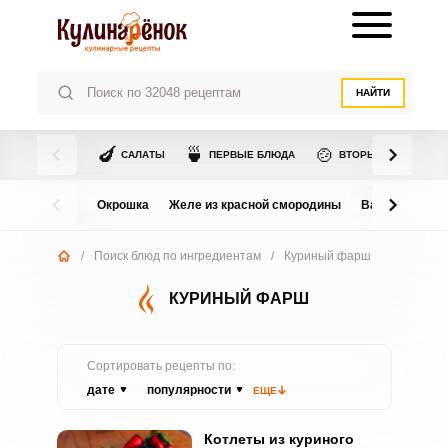
НАЙТИ
🍆
🍵
🍲
САЛАТЫ
ПЕРВЫЕ БЛЮДА
ВТОРЫЕ БЛЮДА
Окрошка
Желе из красной смородины
Варенье из в
/
Поиск блюд по ингредиентам
/
Куриный фарш
КУРИНЫЙ ФАРШ
Сортировать рецепты по:
дате
популярности
ЕЩЕ
Котлеты из куриного