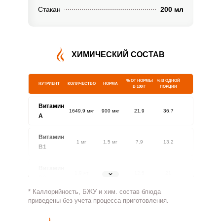
Стакан
200 мл
ХИМИЧЕСКИЙ СОСТАВ
% ОТ НОРМЫ
% В ОДНОЙ
НУТРИЕНТ
КОЛИЧЕСТВО
НОРМА
В 100 Г
ПОРЦИИ
Витамин
1649.9 мкг
900 мкг
21.9
36.7
A
Витамин
1 мг
1.5 мг
7.9
13.2
В1
Витамин
1.9 мг
1.8 мг
12.5
21
В2
* Каллорийность, БЖУ и хим. состав блюда
Витамин
приведены без учета процесса приготовления.
444.8 мг
500 мг
10.6
17.8
В4