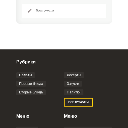
Рубрики
Салаты
Десерты
Фото до 4 шт, до 5 mb
ПРИКРЕПИТЬ
Первые блюда
Закуски
Вторые блюда
Напитки
Отправляя эту форму, вы соглашаетесь с
ВСЕ РУБРИКИ
Правилами сайта
,
Политикой
конфиденциальности
,
Политикой обработки
персональных данных
и
Пользовательским
Меню
Меню
соглашением
.