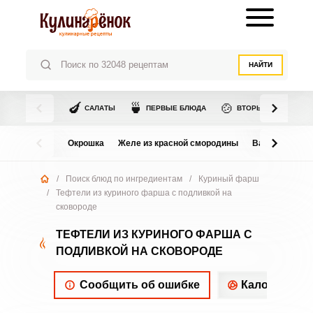
НАЙТИ
🍆
🍵
🍲
САЛАТЫ
ПЕРВЫЕ БЛЮДА
ВТОРЫЕ БЛЮДА
Окрошка
Желе из красной смородины
Варенье из в
/
Поиск блюд по ингредиентам
/
Куриный фарш
/
Тефтели из куриного фарша с подливкой на
сковороде
ТЕФТЕЛИ ИЗ КУРИНОГО ФАРША С
ПОДЛИВКОЙ НА СКОВОРОДЕ
Сообщить об ошибке
Калорийнос