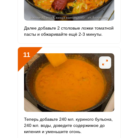
Тефтели из куриного фарша с подливкой – это вкусное
З
Далее добавьте 2 столовые ложки томатной
и питательное блюдо, которое легко приготовить. Для
Отправляя эту форму, вы соглашаетесь с
Правилами сайта
,
Запомнить меня
пасты и обжаривайте ещё 2-3 минуты.
Политикой конфиденциальности
,
Политикой обработки
приготовления тефтелей возьмите 1 луковицу, очистите
персональных данных
и
Пользовательским соглашением
её и мелко нарежьте.
ВХОД
11
ЕЩЕ НЕ ЗАРЕГИСТРИРОВАННЫ?
Забыли пароль?
ОТПРАВИТЬ СООБЩЕНИЕ
Теперь добавьте 240 мл. куриного бульона,
240 мл. воды, доведите содержимое до
кипения и уменьшите огонь.