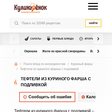
НАЙТИ
🍆
🍵
🍲
САЛАТЫ
ПЕРВЫЕ БЛЮДА
ВТОРЫЕ БЛЮДА
Окрошка
Желе из красной смородины
Варенье из в
/
Поиск блюд по ингредиентам
/
Куриный фарш
/
Тефтели из куриного фарша с подливкой
ТЕФТЕЛИ ИЗ КУРИНОГО ФАРША С
ПОДЛИВКОЙ
Сообщить об ошибке
Калорийнос
Тефтели из куриного фарша с подливкой –