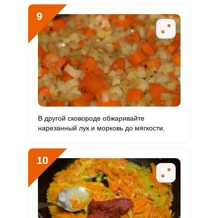
9
Сообщить об ошибке
ВХОД НА САЙТ
РЕГИСТРАЦИЯ
ШАГ
Ш
В другой сковороде обжаривайте
1 ИЗ 13
2
нарезанный лук и морковь до мягкости.
Войдите
с помощью социальных сетей:
10
или