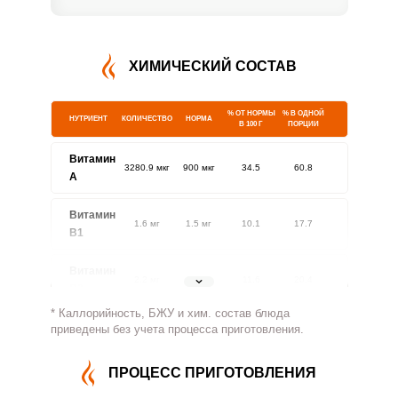
ХИМИЧЕСКИЙ СОСТАВ
% ОТ НОРМЫ
% В ОДНОЙ
НУТРИЕНТ
КОЛИЧЕСТВО
НОРМА
В 100 Г
ПОРЦИИ
Витамин
3280.9 мкг
900 мкг
34.5
60.8
A
Витамин
1.6 мг
1.5 мг
10.1
17.7
В1
Витамин
2.2 мг
1.8 мг
11.6
20.4
В2
* Каллорийность, БЖУ и хим. состав блюда
Витамин
приведены без учета процесса приготовления.
462.8 мг
500 мг
8.8
15.4
В4
ПРОЦЕСС ПРИГОТОВЛЕНИЯ
Витамин
7.5 мг
5 мг
14.2
25