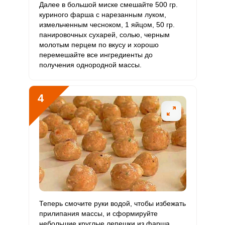
Далее в большой миске смешайте 500 гр.
куриного фарша с нарезанным луком,
Алюминий
1065.9 мкг
30 мкг
336.4
592.1
измельченным чесноком, 1 яйцом, 50 гр.
панировочных сухарей, солью, черным
Железо
14 мг
18 мг
7.4
12.9
молотым перцем по вкусу и хорошо
перемешайте все ингредиенты до
Йод
получения однородной массы.
28.3 мкг
150 мкг
1.8
3.1
Кобальт
31.4 мкг
10 мкг
29.7
52.3
4
Литий
8.4 мкг
70 мкг
1.1
2
Марганец
1.4 мкг
2 мкг
6.5
11.5
Медь
1030.9 мкг
1000 мкг
9.8
17.2
Никель
12.9 мкг
200 мкг
0.6
1.1
Рубидий
746.9 мкг
200 мкг
35.4
62.2
Теперь смочите руки водой, чтобы избежать
прилипания массы, и сформируйте
Селен
82 мкг
55 мкг
14.1
24.8
небольшие круглые лепешки из фарша,