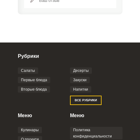
Рубрики
Салаты
Десерты
Фото до 4 шт, до 5 mb
ПРИКРЕПИТЬ
Первые блюда
Закуски
Вторые блюда
Напитки
Отправляя эту форму, вы соглашаетесь с
ВСЕ РУБРИКИ
Правилами сайта
,
Политикой
конфиденциальности
,
Политикой обработки
персональных данных
и
Пользовательским
Меню
Меню
соглашением
.
Кулинары
Политика
конфиденциальности
О проекте