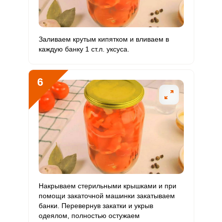
Цинк
3.6 мг
12 мг
2.3
29.6
Бор
1822.5 мкг
1200 мкг
11.6
151.9
Заливаем крутым кипятком и вливаем в
каждую банку 1 ст.л. уксуса.
Ванадий
40 мкг
20 мкг
15.3
200
Молибден
105 мкг
70 мкг
11.5
150
6
Накрываем стерильными крышками и при
помощи закаточной машинки закатываем
банки. Перевернув закатки и укрыв
одеялом, полностью остужаем