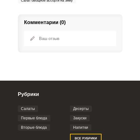
Салат овощное ассорти на зиму
Комментарии (0)
Рубрики
Салаты
Десерты
Фото до 4 шт, до 5 mb
ПРИКРЕПИТЬ
Первые блюда
Закуски
Вторые блюда
Напитки
Отправляя эту форму, вы соглашаетесь с
ВСЕ РУБРИКИ
Правилами сайта
,
Политикой