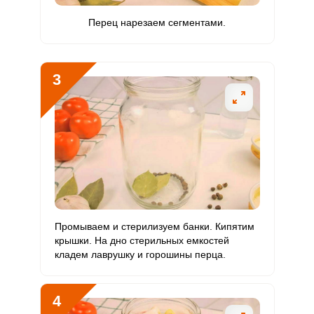
РР
Перец нарезаем сегментами.
Калий
2897.9 мг
2500 мг
8.9
115.9
Кальций
345 мг
1000 мг
2.6
34.5
3
Кремний
93 мг
30 мг
23.7
310
Магний
43.4 мг
400 мг
0.8
10.9
Натрий
9845.8 мг
1300 мг
57.9
757.4
Сера
181.4 мг
500 мг
2.8
36.3
Фосфор
461.4 мг
800 мг
4.4
57.7
Промываем и стерилизуем банки. Кипятим
крышки. На дно стерильных емкостей
Хлор
15539 мг
2300 мг
51.7
675.6
кладем лаврушку и горошины перца.
Алюминий
1350 мкг
30 мкг
344.3
4500
4
Железо
6.9 мг
18 мг
2.9
38.5