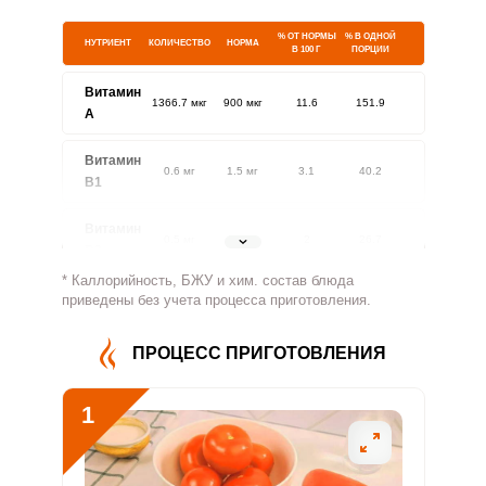
% ОТ НОРМЫ
% В ОДНОЙ
НУТРИЕНТ
КОЛИЧЕСТВО
НОРМА
В 100 Г
ПОРЦИИ
Витамин
1366.7 мкг
900 мкг
11.6
151.9
A
Витамин
0.6 мг
1.5 мг
3.1
40.2
В1
Витамин
0.5 мг
1.8 мг
2
26.7
В2
* Каллорийность, БЖУ и хим. состав блюда
Витамин
приведены без учета процесса приготовления.
22.3 мг
500 мг
0.3
4.5
В4
ПРОЦЕСС ПРИГОТОВЛЕНИЯ
Витамин
0.8 мг
5 мг
1.3
16.7
В5
1
Витамин
1.2 мг
2 мг
4.4
57.9
В6