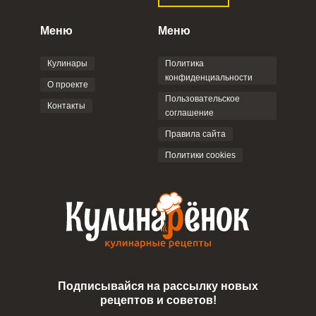
конфиденциальности
,
Политикой обработки
персональных данных
и
Пользовательским
Меню
Меню
соглашением
.
Кулинары
Политика
конфиденциальности
О проекте
Пользовательское
Контакты
соглашение
ОТПРАВИТЬ КОММЕНТАРИЙ
Правила сайта
Сообщить об ошибке
Политики cookies
ВХОД НА САЙТ
РЕГИСТРАЦИЯ
ШАГ
Ш
1 ИЗ 6
Войдите
с помощью социальных сетей:
или
Подписывайся на рассылку новых
рецептов и советов!