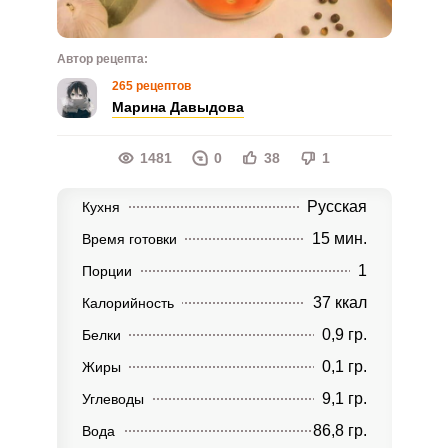
Автор рецепта:
265 рецептов
Марина Давыдова
1481
0
38
1
Русская
Кухня
15 мин.
Время готовки
1
Порции
37 ккал
Калорийность
0,9 гр.
Белки
0,1 гр.
Жиры
9,1 гр.
Углеводы
86,8 гр.
Вода