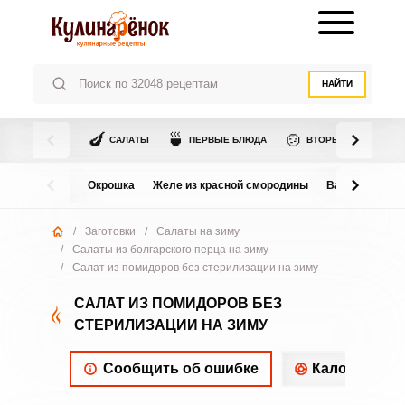
НАЙТИ
🍆
🍵
🍲
САЛАТЫ
ПЕРВЫЕ БЛЮДА
ВТОРЫЕ БЛЮДА
Окрошка
Желе из красной смородины
Варенье из в
/
Заготовки
/
Салаты на зиму
/
Салаты из болгарского перца на зиму
/
Салат из помидоров без стерилизации на зиму
САЛАТ ИЗ ПОМИДОРОВ БЕЗ
СТЕРИЛИЗАЦИИ НА ЗИМУ
Сообщить об ошибке
Калорийнос