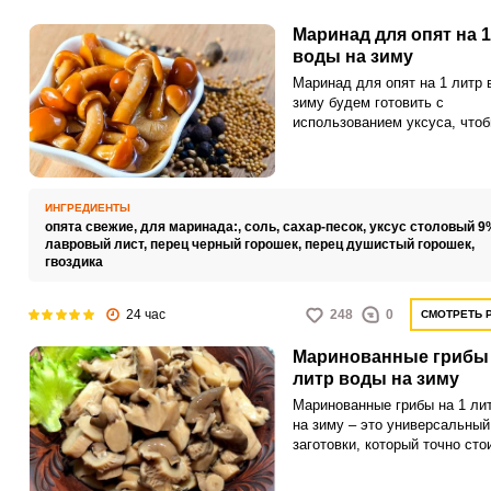
Маринад для опят на 1
воды на зиму
Маринад для опят на 1 литр 
зиму будем готовить с
использованием уксуса, что
лучше сохранить грибы.
Добавленные специи придад
опятам удивительный вкус и
аромат.
ИНГРЕДИЕНТЫ
опята свежие,
для маринада:,
соль,
сахар-песок,
уксус столовый 9
лавровый лист,
перец черный горошек,
перец душистый горошек,
гвоздика
24 час
248
0
СМОТРЕТЬ 
Маринованные грибы 
литр воды на зиму
Маринованные грибы на 1 ли
на зиму – это универсальный
заготовки, который точно сто
на заметку. С нашим рецепто
заметно упростите кулинарн