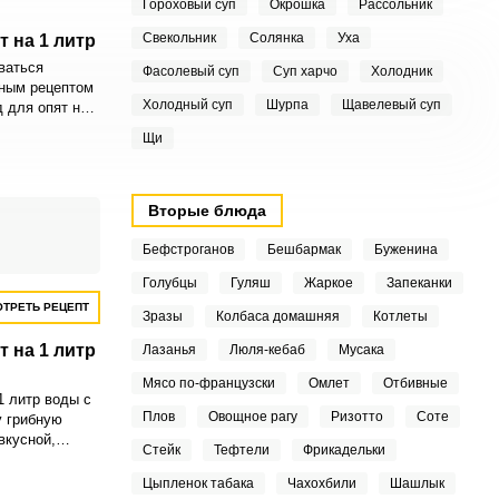
Гороховый суп
Окрошка
Рассольник
Свекольник
Солянка
Уха
 на 1 литр
ваться
Фасолевый суп
Суп харчо
Холодник
ным рецептом
Холодный суп
Шурпа
Щавелевый суп
 для опят на 1
ение обладает
Щи
.
Вторые блюда
Бефстроганов
Бешбармак
Буженина
Голубцы
Гуляш
Жаркое
Запеканки
ТРЕТЬ РЕЦЕПТ
Зразы
Колбаса домашняя
Котлеты
 на 1 литр
Лазанья
Люля-кебаб
Мусака
Мясо по-французски
Омлет
Отбивные
1 литр воды с
Плов
Овощное рагу
Ризотто
Соте
у грибную
вкусной,
Стейк
Тефтели
Фрикадельки
устящей.
овый маринад
Цыпленок табака
Чахохбили
Шашлык