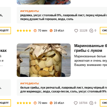
Маринованная закуска
невероятный вкус и ар
ции.
замечательно украсит
, они
ИНГРЕДИЕНТЫ
обеденный, так и люб
ками, и
%,
рядовка,
уксус столовый 9%,
лавровый лист,
перец чёрный 
праздничный стол.
перец душистый горошек,
вода,
соль
70 мин
19 кКал
11128
0
РЕЦЕПТ
СМО
Маринованные 
нках
грибы с луком
й
Маринованные белые 
в и
ароматная и очень вку
Вашему вниманию пре
 грибы
рецепт маринованных 
,
с луком.
лизких,
ол.
ИНГРЕДИЕНТЫ
дится
а,
белые грибы,
лук репчатый,
лавровый лист,
перец чёрный г
ее
для маринада:,
вода,
сахар-песок,
соль,
уксус столовый 9%
емах,
овых
70 мин
16 кКал
10704
0
РЕЦЕПТ
СМО