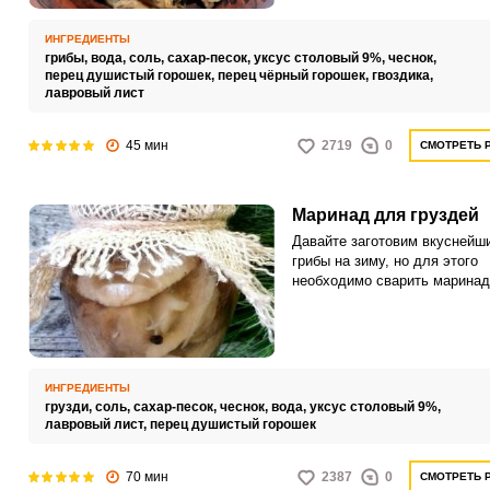
процесс, а готовые грибы вы
невероятно хрустящими, соч
ИНГРЕДИЕНТЫ
аппетитными.
грибы,
вода,
соль,
сахар-песок,
уксус столовый 9%,
чеснок,
перец душистый горошек,
перец чёрный горошек,
гвоздика,
лавровый лист
45 мин
2719
0
СМОТРЕТЬ 
Маринад для груздей
Давайте заготовим вкуснейш
грибы на зиму, но для этого
необходимо сварить маринад
груздей, который получится у
Грузди, приготовленные таки
способом, обладают
необыкновенным вкусом и
хрустящей текстурой.
ИНГРЕДИЕНТЫ
грузди,
соль,
сахар-песок,
чеснок,
вода,
уксус столовый 9%,
лавровый лист,
перец душистый горошек
70 мин
2387
0
СМОТРЕТЬ 