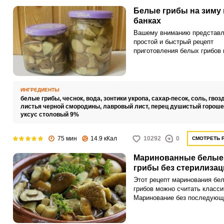
Белые грибы на зиму 
банках
Вашему вниманию представл
простой и быстрый рецепт
приготовления белых грибов 
зиму. Грибы – одна из любим
заготовок в каждой семье, бе
подобной закуски не обходит
один заготовительный сезон.
ИНГРЕДИЕНТЫ
белые грибы,
чеснок,
вода,
зонтики укропа,
сахар-песок,
соль,
гвоз
листья черной смородины,
лавровый лист,
перец душистый гороше
уксус столовый 9%
75 мин
14.9 кКал
10292
0
СМОТРЕТЬ 
Маринованные белые
грибы без стерилизац
Этот рецепт маринования бе
грибов можно считать класси
Маринование без последующ
стерилизации заготовки очен
упрощает и укорачивает про