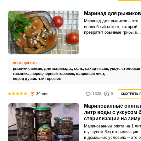
Маринад для рыжиков
Маринад для рыжиков – это
волшебный секрет, который
превратит обычные грибы в
изысканный деликатес. Аром
специи и травы, смешанные 
уксусом и сахаром, придают
особый вкус и аромат.
ИНГРЕДИЕНТЫ
рыжики свежие,
для маринада:,
соль,
сахар-песок,
уксус столовый
гвоздика,
перец чёрный горошек,
лавровый лист,
перец душистый горошек
30 мин
1328
0
СМОТРЕТЬ 
Маринованные опята 
литр воды с уксусом 
стерилизации на зиму
домашних условиях
Маринованные опята на 1 ли
с уксусом без стерилизации 
в домашних условиях – это о