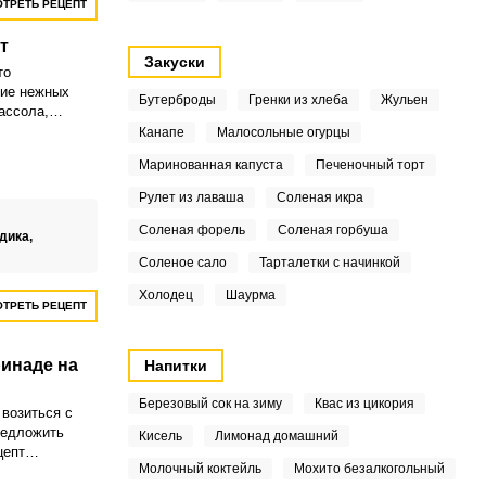
ТРЕТЬ РЕЦЕПТ
т
Закуски
то
ние нежных
Бутерброды
Гренки из хлеба
Жульен
ассола,
нее настроение
Канапе
Малосольные огурцы
пята,
Маринованная капуста
Печеночный торт
ым рассолом,
лнением к
Рулет из лаваша
Соленая икра
людам.
Соленая форель
Соленая горбуша
дика,
Соленое сало
Тарталетки с начинкой
Холодец
Шаурма
ТРЕТЬ РЕЦЕПТ
инаде на
Напитки
Березовый сок на зиму
Квас из цикория
 возиться с
редложить
Кисель
Лимонад домашний
цепт
Молочный коктейль
Мохито безалкогольный
 на зиму.