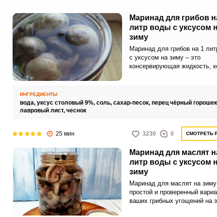
Маринад для грибов н
литр воды с уксусом 
зиму
Маринад для грибов на 1 лит
с уксусом на зиму – это
консервирующая жидкость, к
используют для засолки и
сохранения грибов на длител
время, обычно на зиму. Этот
ИНГРЕДИЕНТЫ
маринад состоит из воды, ук
вода,
уксус столовый 9%,
соль,
сахар-песок,
перец чёрный горошек
соли, сахара и различных
лавровый лист,
чеснок
ароматических приправ, таки
черный перец, лавровый лист
25 мин
3230
0
СМОТРЕТЬ 
чеснок.
Маринад для маслят н
литр воды с уксусом 
зиму
Маринад для маслят на зиму 
простой и проверенный вариа
ваших грибных угощений на з
таким маринадом готовые ма