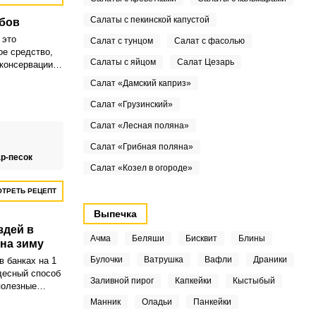
Салаты с пекинской капустой
бов
 это
Салат с тунцом
Салат с фасолью
ое средство,
Салаты с яйцом
Салат Цезарь
консервации,
анить весь
Салат «Дамский каприз»
. Ароматные
тые соленой
Салат «Грузинский»
льную среду
Салат «Лесная поляна»
 со свежими
Салат «Грибная поляна»
р-песок
Салат «Козел в огороде»
ТРЕТЬ РЕЦЕПТ
Выпечка
здей в
Ачма
Беляши
Бисквит
Блины
 на зиму
Булочки
Ватрушка
Вафли
Драники
в банках на 1
удесный способ
Заливной пирог
Капкейки
Кыстыбый
полезные
мя. Вам
Манник
Оладьи
Панкейки
узди, уксус,