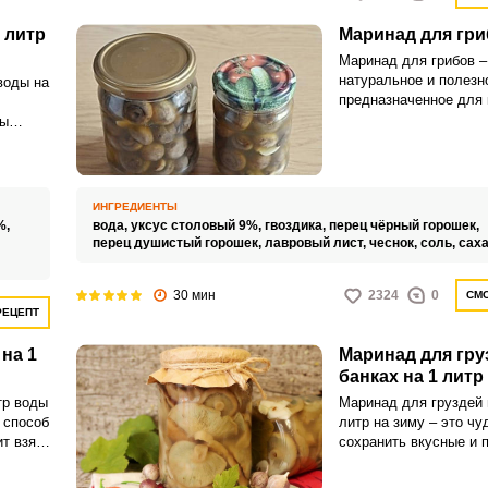
 литр
Маринад для гри
Маринад для грибов –
натуральное и полезн
воды на
предназначенное для 
которое поможет сохр
бы
вкус грибного урожая
специи и травы, зали
ут
водой, создают идеа
 лесной
для заполнения банок
ИНГРЕДИЕНТЫ
грибами.
%,
вода,
уксус столовый 9%,
гвоздика,
перец чёрный горошек,
перец душистый горошек,
лавровый лист,
чеснок,
соль,
саха
30 мин
2324
0
СМО
РЕЦЕПТ
на 1
Маринад для гру
банках на 1 литр
тр воды
Маринад для груздей 
 способ
литр на зиму – это ч
ит взять
сохранить вкусные и 
м вы
грузди на долгое вре
ый
понадобятся только гр