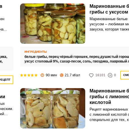
в
Маринованные 
грибы с уксусом
ен
Маринованные белые 
уксусом – любимая м
на
закуска, которая такж
ых
сможет украсить люб
з
праздничный стол. За
ся ни
белые грибы на зиму 
ИНГРЕДИЕНТЫ
дика,
белые грибы,
перец чёрный горошек,
перец душистый горош
к,
уксус столовый 9%,
сахар-песок,
соль,
гвоздика,
лавровый 
90 мин
21.7 кКал
16101
0
СМО
РЕЦЕПТ
Маринованные 
ии
грибы с лимонн
кислотой
лых
ческим.
Рецепт маринованных 
ей
с лимонной кислотой 
ь
специально для тех, к
цесс
наслаждаться сочным