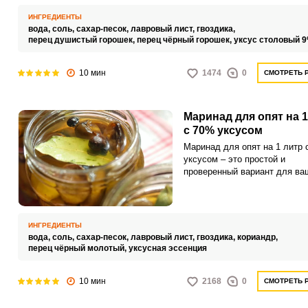
выйдут сочными и невероятн
привлекательными.
ИНГРЕДИЕНТЫ
вода,
соль,
сахар-песок,
лавровый лист,
гвоздика,
перец душистый горошек,
перец чёрный горошек,
уксус столовый 
10 мин
1474
0
СМОТРЕТЬ 
Маринад для опят на 1
с 70% уксусом
Маринад для опят на 1 литр 
уксусом – это простой и
проверенный вариант для ва
зимних заготовок. С таким
маринадом готовые грибы вы
хрустящими и невероятно
привлекательными.
ИНГРЕДИЕНТЫ
вода,
соль,
сахар-песок,
лавровый лист,
гвоздика,
кориандр,
перец чёрный молотый,
уксусная эссенция
10 мин
2168
0
СМОТРЕТЬ 