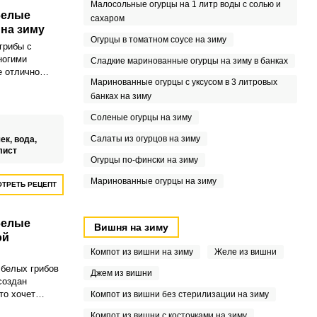
Малосольные огурцы на 1 литр воды с солью и
белые
сахаром
 на зиму
Огурцы в томатном соусе на зиму
грибы с
ногими
Сладкие маринованные огурцы на зиму в банках
е отлично
Маринованные огурцы с уксусом в 3 литровых
ой
банках на зиму
готовить
несложно.
Соленые огурцы на зиму
Салаты из огурцов на зиму
ек,
вода,
лист
Огурцы по-фински на зиму
Маринованные огурцы на зиму
ТРЕТЬ РЕЦЕПТ
белые
Вишня на зиму
ой
Компот из вишни на зиму
Желе из вишни
белых грибов
Джем из вишни
создан
то хочет
Компот из вишни без стерилизации на зиму
и грибами в
Компот из вишни с косточками на зиму