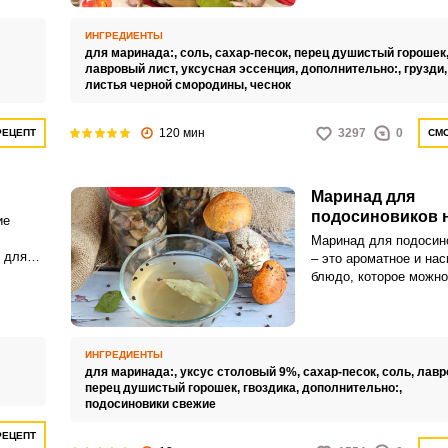
йдут
морская соль, сахар,
ными и
лист, перец горошком 
ИНГРЕДИЕНТЫ
для маринада:,
соль,
сахар-песок,
перец душистый горошек
лавровый лист,
уксусная эссенция,
дополнительно:,
грузди
листья черной смородины,
чеснок
120 мин
3297
0
РЕЦЕПТ
СМО
Маринад для
подосиновиков 
ие
ВХОД НА САЙТ
РЕГИСТРАЦИЯ
Маринад для подосин
 для
– это ароматное и на
 всех.
блюдо, которое можно
Войдите
м
один раз и наслаждат
с помощью социальных сетей:
течение всего зимнего
Оригинальное сочетан
трав и уксуса создае
ИНГРЕДИЕНТЫ
аромат и вкус этого м
для маринада:,
уксус столовый 9%,
сахар-песок,
соль,
лавр
или
перец душистый горошек,
гвоздика,
дополнительно:,
подосиновики свежие
РЕЦЕПТ