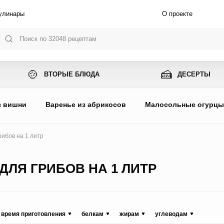
улинары
О проекте
🍲
🍰
ВТОРЫЕ БЛЮДА
ДЕСЕРТЫ
з вишни
Варенье из абрикосов
Малосольные огурц
ибов на 1 литр
ЛЯ ГРИБОВ НА 1 ЛИТР
время приготовления
белкам
жирам
углеводам