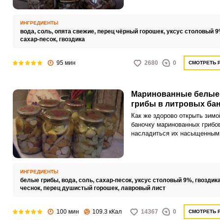
распространенная закуска и
классика домашней консерва
Опята и собирать очень легко
ИНГРЕДИЕНТЫ
обычно растут большими куч
вода,
соль,
опята свежие,
перец чёрный горошек,
уксус столовый 9
в их мариновании нет ничего
сахар-песок,
гвоздика
сложного.
95 мин
2680
0
СМОТРЕТЬ 
Маринованные белые
грибы в литровых ба
Как же здорово открыть зимо
баночку маринованных грибо
насладиться их насыщенным
вкусом! Маринованные белые
– невероятно вкусная закуска
которая не только порадует б
но и украсит праздничный ст
ИНГРЕДИЕНТЫ
Такая грибная закуска расхо
белые грибы,
вода,
соль,
сахар-песок,
уксус столовый 9%,
гвоздик
очень быстро, потому лучше 
чеснок,
перец душистый горошек,
лавровый лист
заготавливать в больших объ
практично это делать в литр
100 мин
109.3 кКал
14367
0
СМОТРЕТЬ 
банках.