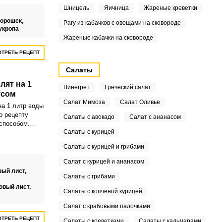
.
Шницель
Яичница
Жареные креветки
горошек,
Рагу из кабачков с овощами на сковороде
укропа
Жареные кабачки на сковороде
ТРЕТЬ РЕЦЕПТ
Салаты
лят на 1
Винегрет
Греческий салат
усом
Салат Мимоза
Салат Оливье
а 1 литр воды
о рецепту
Салаты с авокадо
Салат с ананасом
способом.
Салаты с курицей
чки с
ой получаются
Салаты с курицей и грибами
.
Салат с курицей и ананасом
вый лист,
Салаты с грибами
овый лист,
Салаты с копченой курицей
Салат с крабовыми палочками
ТРЕТЬ РЕЦЕПТ
Салаты с креветками
Салаты с кальмарами