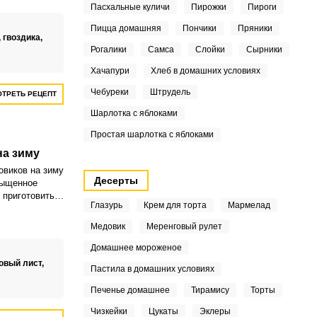
Пасхальные куличи
Пирожки
Пироги
 лавровый
и чеснок.
Пицца домашняя
Пончики
Пряники
,
гвоздика,
,
Рогалики
Самса
Слойки
Сырники
Хачапури
Хлеб в домашних условиях
Чебуреки
Штрудель
ТРЕТЬ РЕЦЕПТ
Шарлотка с яблоками
Простая шарлотка с яблоками
на зиму
овиков на зиму
Десерты
сыщенное
 приготовить
Глазурь
Крем для торта
Мармелад
ься им в
 сезона.
Медовик
Меренговый рулет
ие специй,
т неповторимый
Домашнее мороженое
аринада.
овый лист,
Пастила в домашних условиях
Печенье домашнее
Тирамису
Торты
Чизкейки
Цукаты
Эклеры