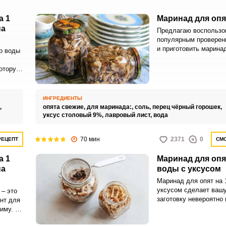
а 1
Маринад для опят
на
Предлагаю воспользо
популярным проверен
и приготовить маринад
р воды
литр. Ароматное угощ
незабываемым вкусом
оторую
ьное
ИНГРЕДИЕНТЫ
суса,
,
опята свежие,
для маринада:,
соль,
перец чёрный горошек,
уксус столовый 9%,
лавровый лист,
вода
х как
 и
70 мин
2371
0
РЕЦЕПТ
СМО
а 1
Маринад для опят
на
воды с уксусом
Маринад для опят на 
уксусом сделает ваш
– это
заготовку невероятно 
нт для
привлекательной и хр
иму. С
Готовится такой литр
слята