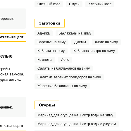
 имеет
Овсяный квас
Смузи
Хлебный квас
омат,
 как
ой
горошек,
Заготовки
Аджика
Баклажаны на зиму
ТРЕТЬ РЕЦЕПТ
Варенье на зиму
Джемы
Желе на зиму
Кабачки на зиму
Кабачковая икра на зиму
белые
Компоты
Лечо
Салаты из баклажанов на зиму
грибы –
сная закуска.
Салат из зеленых помидоров на зиму
длагается
белых грибов
Жареные баклажаны на зиму
Огурцы
орошек,
Маринад для огурцов на 1 литр воды на зиму
Маринад для огурцов на 1 литр воды с уксусом
ТРЕТЬ РЕЦЕПТ