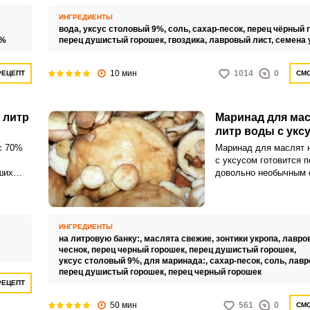
очень просто и быстро
о
ИНГРЕДИЕНТЫ
вода,
уксус столовый 9%,
соль,
сахар-песок,
перец чёрный 
9%
перец душистый горошек,
гвоздика,
лавровый лист,
семена 
10 мин
1014
0
РЕЦЕПТ
СМО
 литр
Маринад для мас
литр воды с укс
с 70%
Маринад для маслят н
с уксусом готовится п
ших
довольно необычным 
Благодаря чему грибо
йдут
маслянистой оболочк
необычно ароматными
ИНГРЕДИЕНТЫ
на литровую банку:,
маслята свежие,
зонтики укропа,
лавро
чеснок,
перец черный горошек,
перец душистый горошек,
уксус столовый 9%,
для маринада:,
сахар-песок,
соль,
лавр
перец душистый горошек,
перец черный горошек
РЕЦЕПТ
50 мин
561
0
СМО