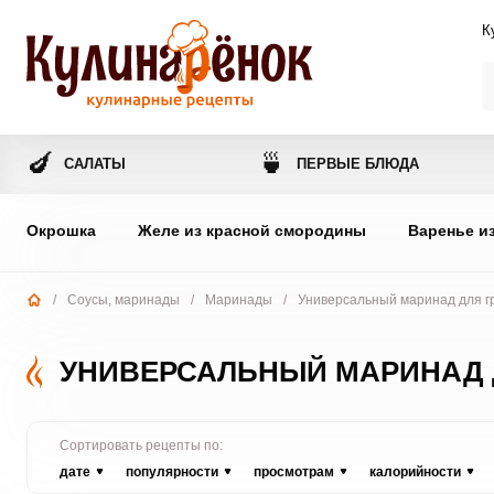
К
🍆
🍵
САЛАТЫ
ПЕРВЫЕ БЛЮДА
Окрошка
Желе из красной смородины
Варенье и
/
Соусы, маринады
/
Маринады
/
Универсальный маринад для гр
УНИВЕРСАЛЬНЫЙ МАРИНАД Д
Сортировать рецепты по:
дате
популярности
просмотрам
калорийности