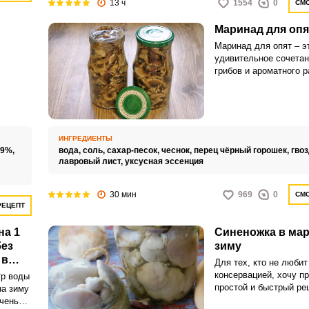
13 ч
1554
0
СМО
Маринад для опя
Маринад для опят – э
удивительное сочета
Запомнить меня
грибов и ароматного р
атные
которое сохранит лет
с
на зиму. Аппетитные о
ВХОД
 грибам
пропитанные ароматн
станут отличным допо
ЕЩЕ НЕ ЗАРЕГИСТРИРОВАННЫ?
мясным и овощным б
ИНГРЕДИЕНТЫ
 9%,
вода,
соль,
сахар-песок,
чеснок,
перец чёрный горошек,
гвоз
Забыли пароль?
лавровый лист,
уксусная эссенция
30 мин
969
0
СМО
РЕЦЕПТ
на 1
Синеножка в мар
без
зиму
 в
Для тех, кто не любит
консервацией, хочу п
тр воды
простой и быстрый ре
на зиму
синеножки в маринаде
чень