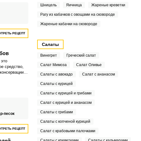
ятно
Шницель
Яичница
Жареные креветки
,
Рагу из кабачков с овощами на сковороде
Жареные кабачки на сковороде
ТРЕТЬ РЕЦЕПТ
Салаты
бов
Винегрет
Греческий салат
 это
Салат Мимоза
Салат Оливье
ое средство,
консервации,
Салаты с авокадо
Салат с ананасом
анить весь
. Ароматные
Салаты с курицей
тые соленой
Салаты с курицей и грибами
льную среду
 со свежими
Салат с курицей и ананасом
Салаты с грибами
р-песок
Салаты с копченой курицей
ТРЕТЬ РЕЦЕПТ
Салат с крабовыми палочками
здей
Салаты с креветками
Салаты с кальмарами