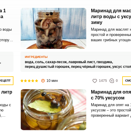
а 1
Маринад для мас
на
литр воды с укс
зиму
р воды
Маринад для маслят н
простой и проверенны
оторую
ваших грибных угощен
таким маринадом гот
ьное
выйдут сочными и нев
привлекательными.
ИНГРЕДИЕНТЫ
суса,
,
вода,
соль,
сахар-песок,
лавровый лист,
гвоздика,
перец душистый горошек,
перец чёрный горошек,
уксус сто
х как
 и
10 мин
1475
0
РЕЦЕПТ
СМО
 литр
Маринад для опят
с 70% уксусом
воды с
Маринад для опят на 
ую
уксусом – это простой
,
проверенный вариант
й.
зимних заготовок. С т
ринад
маринадом готовые г