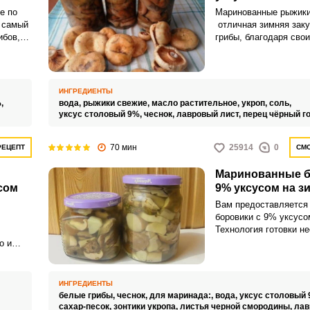
е по
Маринованные рыжики
о самый
отличная зимняя заку
ибов,
грибы, благодаря сво
ные и в
качествам и аппетитн
 грибы
виду, заслуженно счи
тве
из лучших грибов сем
мясу и
сыроежковых.
ИНГРЕДИЕНТЫ
%,
вода,
рыжики свежие,
масло растительное,
укроп,
соль,
сов.
уксус столовый 9%,
чеснок,
лавровый лист,
перец чёрный г
70 мин
25914
0
РЕЦЕПТ
СМО
Маринованные б
сом
9% уксусом на з
Вам предоставляется
боровики с 9% уксусо
Технология готовки н
быстрая.
о и
 ваш
ИНГРЕДИЕНТЫ
белые грибы,
чеснок,
для маринада:,
вода,
уксус столовый 
сахар-песок,
зонтики укропа,
листья черной смородины,
лав