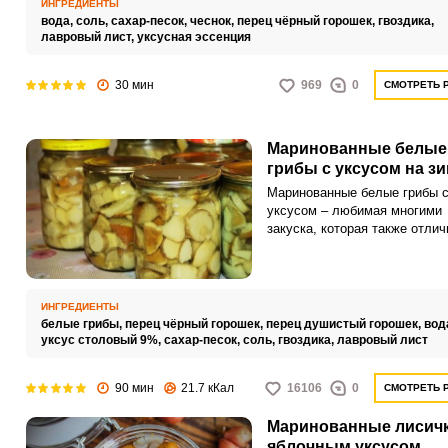
ИНГРЕДИЕНТЫ
вода,
соль,
сахар-песок,
чеснок,
перец чёрный горошек,
гвоздика,
лавровый лист,
уксусная эссенция
30 мин
969
0
СМОТРЕТЬ 
Маринованные белые
грибы с уксусом на з
Маринованные белые грибы 
уксусом – любимая многими
закуска, которая также отлич
сможет украсить любой
праздничный стол. Заготовит
белые грибы на зиму неслож
ИНГРЕДИЕНТЫ
белые грибы,
перец чёрный горошек,
перец душистый горошек,
вод
уксус столовый 9%,
сахар-песок,
соль,
гвоздика,
лавровый лист
90 мин
21.7 кКал
16106
0
СМОТРЕТЬ 
Маринованные лисичк
яблочным уксусом