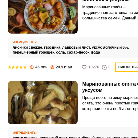
Маринованные грибы –
традиционная заготовка на з
большинства семей. Данный 
описывает приготовление
маринованных лисичек с
использованием яблочного ук
ИНГРЕДИЕНТЫ
лисички свежие,
гвоздика,
лавровый лист,
уксус яблочный 6%,
перец чёрный горошек,
соль,
сахар-песок,
вода
45 мин
20.9 кКал
10276
0
СМОТРЕТЬ 
Маринованные опята 
уксусом
Проще всего на зиму марино
опята, это очень простые гри
которыми почти не бывает пр
Следуя этому рецепту, вы с
приготовить аппетитные опят
которые будут радовать вас 
вкусом в холодное время год
ИНГРЕДИЕНТЫ