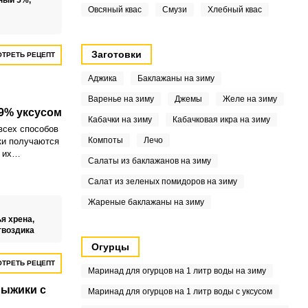
ный 5%,
Овсяный квас
Смузи
Хлебный квас
Заготовки
ТРЕТЬ РЕЦЕПТ
Аджика
Баклажаны на зиму
Варенье на зиму
Джемы
Желе на зиму
9% уксусом
Кабачки на зиму
Кабачковая икра на зиму
всех способов
Компоты
Лечо
ки получаются
 их
Салаты из баклажанов на зиму
его
о есть 9%.
Салат из зеленых помидоров на зиму
Жареные баклажаны на зиму
я хрена,
гвоздика
Огурцы
ТРЕТЬ РЕЦЕПТ
Маринад для огурцов на 1 литр воды на зиму
ыжики с
Маринад для огурцов на 1 литр воды с уксусом