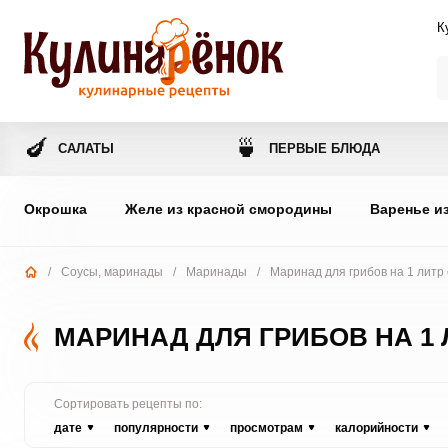
К
🍆
🍵
САЛАТЫ
ПЕРВЫЕ БЛЮДА
Окрошка
Желе из красной смородины
Варенье и
/
Соусы, маринады
/
Маринады
/
Маринад для грибов на 1 литр 
МАРИНАД ДЛЯ ГРИБОВ НА 1 
Сортировать рецепты по:
дате
популярности
просмотрам
калорийности