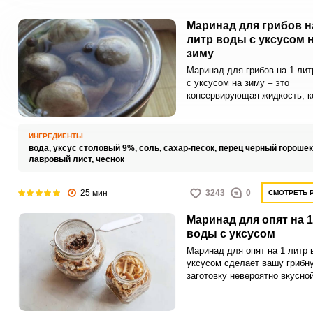
Маринад для грибов н
литр воды с уксусом 
зиму
Маринад для грибов на 1 лит
с уксусом на зиму – это
консервирующая жидкость, к
используют для засолки и
сохранения грибов на длител
время, обычно на зиму. Этот
ИНГРЕДИЕНТЫ
маринад состоит из воды, ук
вода,
уксус столовый 9%,
соль,
сахар-песок,
перец чёрный горошек
соли, сахара и различных
лавровый лист,
чеснок
ароматических приправ, таки
черный перец, лавровый лист
25 мин
3243
0
СМОТРЕТЬ 
чеснок.
Маринад для опят на 1
воды с уксусом
Маринад для опят на 1 литр 
уксусом сделает вашу грибн
заготовку невероятно вкусной
привлекательной и хрустяще
Готовится такой литровый ма