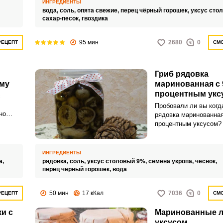
ИНГРЕДИЕНТЫ
обычно растут больши
вода,
соль,
опята свежие,
перец чёрный горошек,
уксус сто
в их мариновании нет 
сахар-песок,
гвоздика
сложного.
95 мин
2680
0
РЕЦЕПТ
СМО
Гриб рядовка
иму
маринованная с 
процентным укс
с
Пробовали ли вы когд
но
рядовка маринованная
ВХОД НА САЙТ
РЕГИСТРАЦИЯ
процентным уксусом?
ь
очень вкусные грибы 
но.
мякотью. По-другому 
Войдите
называют подтопольн
ИНГРЕДИЕНТЫ
с помощью социальных сетей:
песочниками.
а,
рядовка,
соль,
уксус столовый 9%,
семена укропа,
чеснок,
перец чёрный горошек,
вода
или
50 мин
17 кКал
7036
0
РЕЦЕПТ
СМО
и с
Маринованные л
уксусом