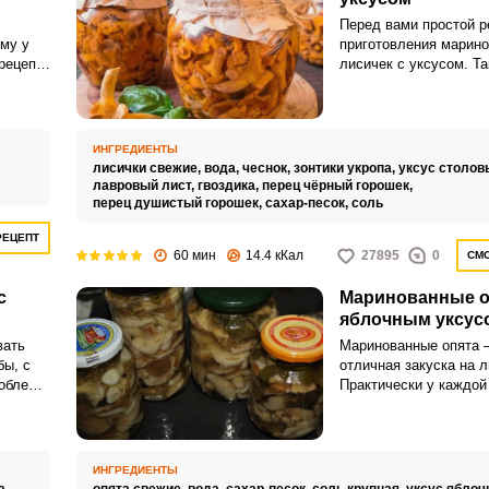
Перед вами простой р
иму у
приготовления марин
рецепт
лисичек с уксусом. Та
приходится многим по
Запомнить меня
суса.
ИНГРЕДИЕНТЫ
ВХОД
лисички свежие,
вода,
чеснок,
зонтики укропа,
уксус столов
лавровый лист,
гвоздика,
перец чёрный горошек,
ЕЩЕ НЕ ЗАРЕГИСТРИРОВАННЫ?
перец душистый горошек,
сахар-песок,
соль
РЕЦЕПТ
Забыли пароль?
60 мин
14.4 кКал
27895
0
СМО
с
Маринованные о
яблочным уксус
вать
Маринованные опята –
бы, с
отличная закуска на 
облем.
Практически у каждой
можете
свой проверенный рец
а,
приготовления грибов 
своим
ведь всегда хочется п
а.
что-то новенькое.
ИНГРЕДИЕНТЫ