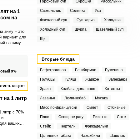
Гороховый суп
Окрошка
Рассольник
Свекольник
Солянка
Уха
лят на 1
усом на
Фасолевый суп
Суп харчо
Холодник
Холодный суп
Шурпа
Щавелевый суп
а зиму – это
й вариант для
Щи
ий на зиму. С
овые маслята
ероятно
Вторые блюда
Бефстроганов
Бешбармак
Буженина
ловый 9%
Голубцы
Гуляш
Жаркое
Запеканки
ТРЕТЬ РЕЦЕПТ
Зразы
Колбаса домашняя
Котлеты
 на 1 литр
Лазанья
Люля-кебаб
Мусака
Мясо по-французски
Омлет
Отбивные
1 литр с 70%
Плов
Овощное рагу
Ризотто
Соте
 и
 для ваших
Стейк
Тефтели
Фрикадельки
аким
рибы выйдут
Цыпленок табака
Чахохбили
Шашлык