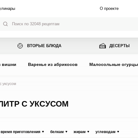
улинары
О проекте
🍲
🍰
ВТОРЫЕ БЛЮДА
ДЕСЕРТЫ
з вишни
Варенье из абрикосов
Малосольные огурц
с уксусом
ЛИТР С УКСУСОМ
время приготовления
белкам
жирам
углеводам