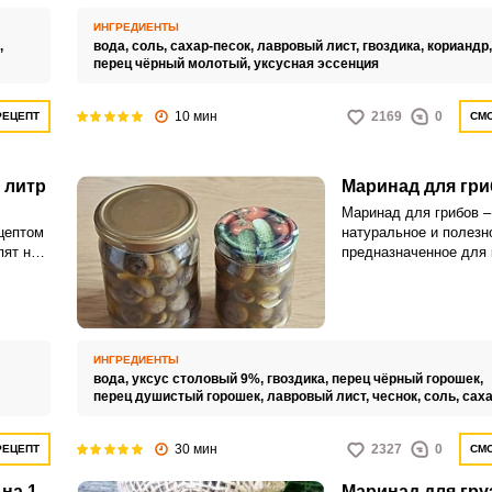
хрустящими и неверо
привлекательными.
ИНГРЕДИЕНТЫ
,
вода,
соль,
сахар-песок,
лавровый лист,
гвоздика,
кориандр
перец чёрный молотый,
уксусная эссенция
10 мин
2169
0
РЕЦЕПТ
СМО
 литр
Маринад для гри
Маринад для грибов –
цептом
натуральное и полезн
пят на 1
предназначенное для 
бладает
которое поможет сохр
вкус грибного урожая
специи и травы, зали
водой, создают идеа
для заполнения банок
ИНГРЕДИЕНТЫ
грибами.
вода,
уксус столовый 9%,
гвоздика,
перец чёрный горошек,
перец душистый горошек,
лавровый лист,
чеснок,
соль,
саха
30 мин
2327
0
РЕЦЕПТ
СМО
на 1
Маринад для гру