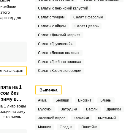
уснейшие
Салаты с пекинской капустой
 этого
Салат с тунцом
Салат с фасолью
маринад для
чится у всех.
Салаты с яйцом
Салат Цезарь
ые таким
Салат «Дамский каприз»
ом и
Салат «Грузинский»
,
Салат «Лесная поляна»
Салат «Грибная поляна»
Салат «Козел в огороде»
ТРЕТЬ РЕЦЕПТ
ята на 1
Выпечка
усом без
 зиму в
Ачма
Беляши
Бисквит
Блины
иях
а 1 литр воды
Булочки
Ватрушка
Вафли
Драники
изации на зиму
– это очень
Заливной пирог
Капкейки
Кыстыбый
уска и
Манник
Оладьи
Панкейки
нсервации.
ь легко, они