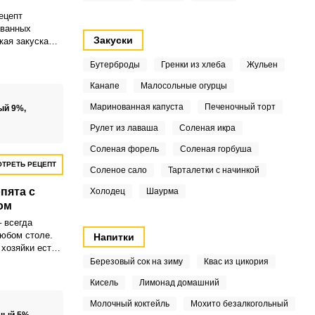
ецепт
ованных
Закуски
кая закуска
 вкусу.
Бутерброды
Гренки из хлеба
Жульен
Канапе
Малосольные огурцы
Маринованная капуста
Печеночный торт
ый 9%,
Рулет из лаваша
Соленая икра
Соленая форель
Соленая горбуша
ТРЕТЬ РЕЦЕПТ
Соленое сало
Тарталетки с начинкой
пята с
Холодец
Шаурма
ом
 всегда
любом столе.
Напитки
 хозяйки есть
епт
Березовый сок на зиму
Квас из цикория
на зиму, но
Кисель
Лимонад домашний
опробовать и
Молочный коктейль
Мохито безалкогольный