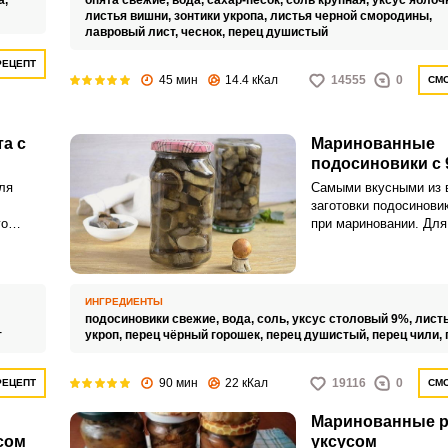
а,
опята свежие,
вода,
сахар-песок,
соль крупная,
уксус яблоч
листья вишни,
зонтики укропа,
листья черной смородины,
лавровый лист,
чеснок,
перец душистый
РЕЦЕПТ
45 мин
14.4 кКал
14555
0
СМО
а с
Маринованные
подосиновики с 
ля
Самыми вкусными из 
заготовки подосинови
го
при мариновании. Для
маринования чаще вс
используют 9 уксус, т
ИНГРЕДИЕНТЫ
подосиновики свежие,
вода,
соль,
уксус столовый 9%,
листь
т
укроп,
перец чёрный горошек,
перец душистый,
перец чили,
90 мин
22 кКал
19116
0
РЕЦЕПТ
СМО
Маринованные р
сом
уксусом