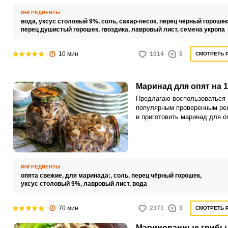
очень просто и быстро.
ИНГРЕДИЕНТЫ
вода,
уксус столовый 9%,
соль,
сахар-песок,
перец чёрный горошек
перец душистый горошек,
гвоздика,
лавровый лист,
семена укропа
10 мин
1014
0
СМОТРЕТЬ 
Маринад для опят на 1
Предлагаю воспользоваться
популярным проверенным ре
и приготовить маринад для о
литр. Ароматное угощение о
незабываемым вкусом.
ИНГРЕДИЕНТЫ
опята свежие,
для маринада:,
соль,
перец чёрный горошек,
уксус столовый 9%,
лавровый лист,
вода
70 мин
2371
0
СМОТРЕТЬ 
Маринованные грибы 