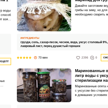
Давайте заготовим вк
грибы на зиму, но для
тр воды
необходимо сварить 
 способ
груздей, который полу
ит взять
Грузди, приготовленн
м вы
способом, обладают
ый
необыкновенным вкус
йдут
хрустящей текстурой.
ными и
ИНГРЕДИЕНТЫ
грузди,
соль,
сахар-песок,
чеснок,
вода,
уксус столовый 9%
лавровый лист,
перец душистый горошек
70 мин
2396
0
СМО
РЕЦЕПТ
Маринованные оп
литр воды с укс
стерилизации на
ных
домашних услов
,
Маринованные опята н
троение
с уксусом без стерил
в домашних условиях 
солом,
распространенная зак
м к
классика домашней ко
Опята и собирать очен