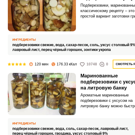
Подберезовики, маринованны
классическому рецепту – эт
простой вариант заготовки гр
по которому получаются вкус
меру соленые грибы. Готовые
можно использовать в качес
холодной закуски, гарнира к 
ИНГРЕДИЕНТЫ
картофелю, а также для
подберезовики свежие,
вода,
сахар-песок,
соль,
уксус столовый 9
приготовления салатов и соу
лавровый лист,
перец чёрный горошек,
зонтики укропа
120 мин
176.33 кКал
10748
0
СМОТРЕТЬ 
Маринованные
подберезовики с уксу
на литровую банку
Ароматные маринованные
подберезовики с уксусом на
литровую банку можно быстр
легко заготовить на зиму.
Хрустящая закуска дополнит
семейный стол.
ИНГРЕДИЕНТЫ
подберезовики свежие,
вода,
соль,
сахар-песок,
лавровый лист,
перец чёрный горошек,
гвоздика,
уксус столовый 9%