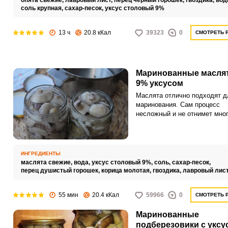
опята свежие,
лавровый лист,
перец чёрный горошек,
гвоздика,
вод
соль крупная,
сахар-песок,
уксус столовый 9%
13 ч
20.8 кКал
39323
0
СМОТРЕТЬ 
Маринованные маслят
9% уксусом
Маслята отлично подходят д
маринования. Сам процесс
несложный и не отнимет мно
времени.
ИНГРЕДИЕНТЫ
маслята свежие,
вода,
уксус столовый 9%,
соль,
сахар-песок,
перец душистый горошек,
корица молотая,
гвоздика,
лавровый лис
55 мин
20.4 кКал
59966
0
СМОТРЕТЬ 
Маринованные
подберезовики с уксу