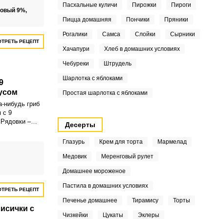
Пасхальные куличи
Пирожки
Пироги
ми кучками, и
ловый 9%,
ничего
Пицца домашняя
Пончики
Пряники
Рогалики
Самса
Слойки
Сырники
ТРЕТЬ РЕЦЕПТ
Хачапури
Хлеб в домашних условиях
Чебуреки
Штрудель
Шарлотка с яблоками
9
усом
Простая шарлотка с яблоками
а-нибудь гриб
 с 9
 Рядовки –
Десерты
с мясистой
их также
Глазурь
Крем для торта
Мармелад
иками или
Медовик
Меренговый рулет
Домашнее мороженое
Пастила в домашних условиях
ТРЕТЬ РЕЦЕПТ
Печенье домашнее
Тирамису
Торты
исички с
Чизкейки
Цукаты
Эклеры