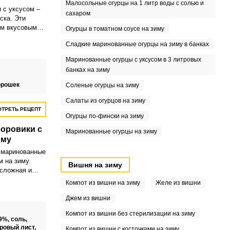
Малосольные огурцы на 1 литр воды с солью и
 с уксусом –
сахаром
ска. Эти
им вкусовым
Огурцы в томатном соусе на зиму
ому внешнему
Сладкие маринованные огурцы на зиму в банках
таются одними
ейства
Маринованные огурцы с уксусом в 3 литровых
банках на зиму
орошек
Соленые огурцы на зиму
Салаты из огурцов на зиму
ТРЕТЬ РЕЦЕПТ
Огурцы по-фински на зиму
оровики с
Маринованные огурцы на зиму
иму
 маринованные
м на зиму.
Вишня на зиму
есложная и
Компот из вишни на зиму
Желе из вишни
Джем из вишни
Компот из вишни без стерилизации на зиму
9%,
соль,
ровый лист,
Компот из вишни с косточками на зиму