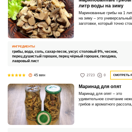
литр воды на зиму
Маринованные грибы на 1 ли
на зиму – это универсальный
заготовки, который точно сто
на заметку. С нашим рецепто
заметно упростите кулинарн
процесс, а готовые грибы вы
невероятно хрустящими, соч
ИНГРЕДИЕНТЫ
аппетитными.
грибы,
вода,
соль,
сахар-песок,
уксус столовый 9%,
чеснок,
перец душистый горошек,
перец чёрный горошек,
гвоздика,
лавровый лист
45 мин
2723
0
СМОТРЕТЬ 
Маринад для опят
Маринад для опят – это
удивительное сочетание неж
грибов и ароматного рассола
которое сохранит летнее нас
на зиму. Аппетитные опята,
пропитанные ароматным рас
станут отличным дополнение
мясным и овощным блюдам.