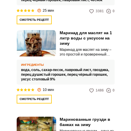
перец чёрный горошек,
лавровый лист,
чеснок
зиму. Этот маринад состоит из
воды, уксуса, соли, сахара и
25 мин
3381
0
различных ароматических
приправ, таких как черный
СМОТРЕТЬ РЕЦЕПТ
перец, лавровый лист и чеснок.
Запомнить меня
Маринад для маслят на 1
литр воды с уксусом на
ВХОД
зиму
Маринад для маслят на зиму –
ЕЩЕ НЕ ЗАРЕГИСТРИРОВАННЫ?
это простой и проверенный
вариант для ваших грибных
угощений на зиму. С таким
ИНГРЕДИЕНТЫ
Забыли пароль?
маринадом готовые маслята
вода,
соль,
сахар-песок,
лавровый лист,
гвоздика,
выйдут сочными и невероятно
перец душистый горошек,
перец чёрный горошек,
привлекательными.
уксус столовый 9%
10 мин
1486
0
СМОТРЕТЬ РЕЦЕПТ
Маринованные грузди в
банках на зиму