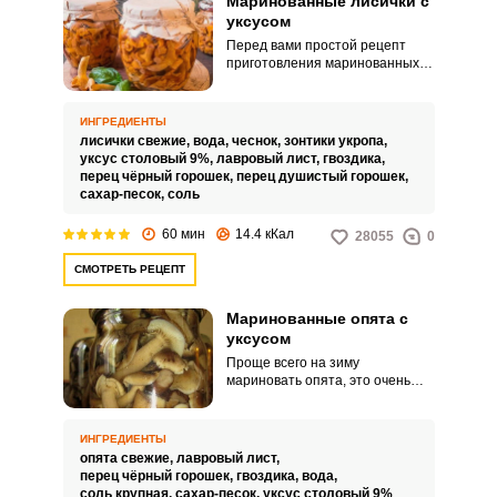
Маринованные лисички с
уксусом
Перед вами простой рецепт
приготовления маринованных
лисичек с уксусом. Такая закуска
приходится многим по вкусу.
ИНГРЕДИЕНТЫ
лисички свежие,
вода,
чеснок,
зонтики укропа,
уксус столовый 9%,
лавровый лист,
гвоздика,
перец чёрный горошек,
перец душистый горошек,
сахар-песок,
соль
60 мин
14.4 кКал
28055
0
СМОТРЕТЬ РЕЦЕПТ
Маринованные опята с
уксусом
Проще всего на зиму
мариновать опята, это очень
простые грибы, с которыми
почти не бывает проблем.
Следуя этому рецепту, вы
ИНГРЕДИЕНТЫ
сможете приготовить
опята свежие,
лавровый лист,
аппетитные опята, которые
перец чёрный горошек,
гвоздика,
вода,
будут радовать вас своим вкусом
соль крупная,
сахар-песок,
уксус столовый 9%