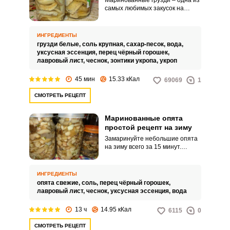
Маринованные грузди – одна из
самых любимых закусок на
столе. Хрустящие, ароматные,
они хороши и в качестве
дополнения к различным
ИНГРЕДИЕНТЫ
блюдам из мяса, птицы, овощей.
грузди белые,
соль крупная,
сахар-песок,
вода,
уксусная эссенция,
перец чёрный горошек,
лавровый лист,
чеснок,
зонтики укропа,
укроп
45 мин
15.33 кКал
69069
1
СМОТРЕТЬ РЕЦЕПТ
Маринованные опята
простой рецепт на зиму
Замаринуйте небольшие опята
на зиму всего за 15 минут.
Готовы эти ароматные и
нежные грибы будут уже на
следующий день.
ИНГРЕДИЕНТЫ
опята свежие,
соль,
перец чёрный горошек,
лавровый лист,
чеснок,
уксусная эссенция,
вода
13 ч
14.95 кКал
6115
0
СМОТРЕТЬ РЕЦЕПТ