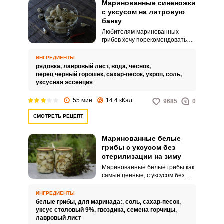
Маринованные синеножки
с уксусом на литровую
банку
Любителям маринованных
грибов хочу порекомендовать
простой рецепт безумно
вкусных маринованных
ИНГРЕДИЕНТЫ
синеножек с уксусом на
рядовка,
лавровый лист,
вода,
чеснок,
литровую банку. Ароматные
перец чёрный горошек,
сахар-песок,
укроп,
соль,
грибы я мариную в литровых
уксусная эссенция
банках, это очень удобно, в
таких объемах синеножки
55 мин
14.4 кКал
9685
0
хорошо расходятся и не
успевают испортиться.
СМОТРЕТЬ РЕЦЕПТ
Маринованные белые
грибы с уксусом без
стерилизации на зиму
Маринованные белые грибы как
самые ценные, с уксусом без
стерилизации на зиму являются
деликатесной заготовкой. Они
ИНГРЕДИЕНТЫ
особенно хороши для супов,
белые грибы,
для маринада:,
соль,
сахар-песок,
слоеных салатов и других блюд,
уксус столовый 9%,
гвоздика,
семена горчицы,
так как существенно меняют их
лавровый лист
вкус.