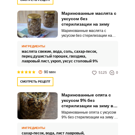
Маринованные маслята с
уксусом без
стерилизации на зиму
Маринованные маслята с
уксусом без стерилизации на
зиму в этом варианте готовим по
классическому рецепту. Маслята
ИНГРЕДИЕНТЫ
отвариваем, а затем
маслята свежие,
вода,
соль,
сахар-песок,
провариваем в маринаде с
перец душистый горошек,
гвоздика,
добавлением специй с
лавровый лист,
укроп,
уксус столовый 9%
пряностями, а уксус добавляет
приятную кислинку и является
90 мин
5125
0
консервантом.
СМОТРЕТЬ РЕЦЕПТ
Маринованные опята с
уксусом 9% без
стерилизации на зиму в
банках
Маринованные опята с уксусом
9% без стерилизации на зиму в
банках – это идеальная закуска
для жареного картофеля.
ИНГРЕДИЕНТЫ
Достаточно просто выложить
сахар-песок,
вода,
лист лавровый,