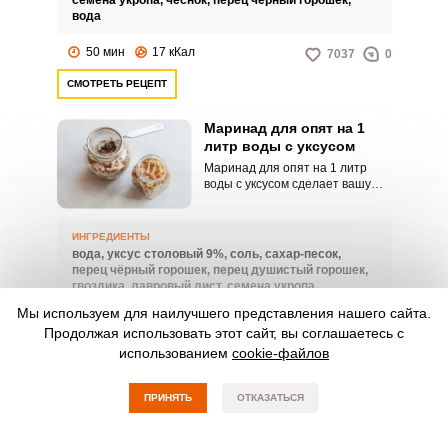
семена укропа,
чеснок,
перец чёрный горошек,
называют подтопольниками или
вода
песочниками.
50 мин
17 кКал
7037
0
СМОТРЕТЬ РЕЦЕПТ
Маринад для опят на 1
литр воды с уксусом
Маринад для опят на 1 литр
воды с уксусом сделает вашу
грибную заготовку невероятно
вкусной, привлекательной и
хрустящей. Готовится такой
ИНГРЕДИЕНТЫ
литровый маринад очень просто
вода,
уксус столовый 9%,
соль,
сахар-песок,
и быстро.
перец чёрный горошек,
перец душистый горошек,
гвоздика,
лавровый лист,
семена укропа
Мы используем для наилучшего представления нашего сайта.
10 мин
1023
0
Продолжая использовать этот сайт, вы соглашаетесь с
использованием
cookie-файлов
СМОТРЕТЬ РЕЦЕПТ
ПРИНЯТЬ
ОТКАЗАТЬСЯ
Маринад для опят на 1
литр с 70% уксусом