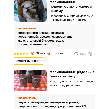
Маринованные
подосиновики с маслом
на зиму
Подосиновики имеют довольно
плотную мякоть и поэтому
хорошо переносят
температурную обработку –
ИНГРЕДИЕНТЫ
кусочки грибов сохраняют
подосиновики свежие,
гвоздика,
форму, не развариваются. В
перец чёрный горошек,
лавровый лист,
баночке с маринованными
уксус столовый 9%,
соль,
вода,
подосиновиками маринад не
масло растительное
мутнеет, и грибочки отчетливо
видны.
70 мин
5.5 кКал
7699
0
СМОТРЕТЬ РЕЦЕПТ
Маринованные рядовки в
банках на зиму
Хочу поделиться идеальным, на
мой взгляд, рецептом
маринованных рядовок в банках
на зиму. Грибочки получаются
сбалансированными по вкусу и
ИНГРЕДИЕНТЫ
аромату.
рядовка,
гвоздика,
перец чёрный горошек,
лавровый лист,
соль,
вода,
уксус столовый 9%