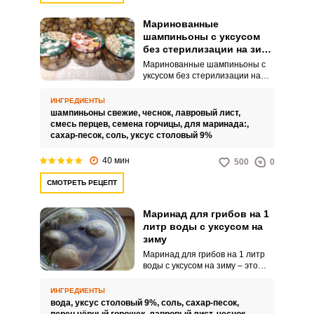
Маринованные
шампиньоны с уксусом
без стерилизации на зиму
в банках
Маринованные шампиньоны с
уксусом без стерилизации на
зиму в банках – это нежные и
ароматные грибы, которые
ИНГРЕДИЕНТЫ
прекрасно подойдут как гарнир
шампиньоны свежие,
чеснок,
лавровый лист,
или закуска к любому блюду.
смесь перцев,
семена горчицы,
для маринада:,
Благодаря уксусу, эти
сахар-песок,
соль,
уксус столовый 9%
шампиньоны обладают
особенным вкусом и ароматом,
40 мин
ВХОД НА САЙТ
РЕГИСТРАЦИЯ
500
0
которые не оставят вас
равнодушными.
СМОТРЕТЬ РЕЦЕПТ
Войдите
Маринад для грибов на 1
с помощью социальных сетей:
литр воды с уксусом на
зиму
Маринад для грибов на 1 литр
воды с уксусом на зиму – это
или
консервирующая жидкость,
которую используют для
ИНГРЕДИЕНТЫ
засолки и сохранения грибов на
вода,
уксус столовый 9%,
соль,
сахар-песок,
длительное время, обычно на