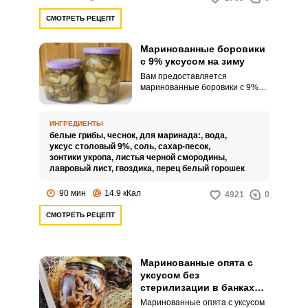
СМОТРЕТЬ РЕЦЕПТ
Маринованные боровики
с 9% уксусом на зиму
Вам предоставляется
маринованные боровики с 9%
уксусом на зиму. Технология
готовки несложная и быстрая.
ИНГРЕДИЕНТЫ
белые грибы,
чеснок,
для маринада:,
вода,
уксус столовый 9%,
соль,
сахар-песок,
зонтики укропа,
листья черной смородины,
лавровый лист,
гвоздика,
перец белый горошек
90 мин
14.9 кКал
4921
0
СМОТРЕТЬ РЕЦЕПТ
Маринованные опята с
уксусом без
стерилизации в банках
для хранения на зиму
Маринованные опята с уксусом