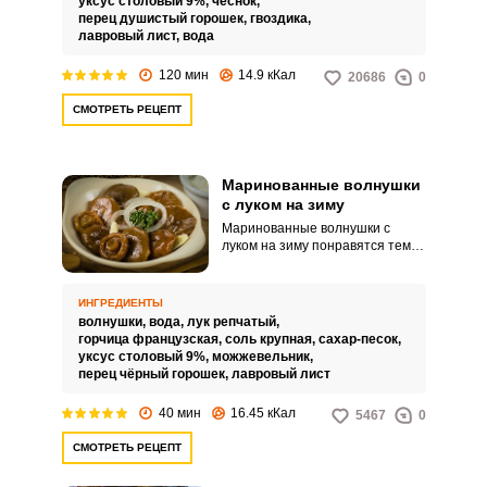
уксус столовый 9%,
чеснок,
перец душистый горошек,
гвоздика,
лавровый лист,
вода
120 мин
14.9 кКал
20686
0
СМОТРЕТЬ РЕЦЕПТ
Маринованные волнушки
с луком на зиму
Маринованные волнушки с
луком на зиму понравятся тем,
кто любит грибы в пряном,
насыщенном специями
маринаде. Такая закуска
ИНГРЕДИЕНТЫ
способна отлично пробудить
волнушки,
вода,
лук репчатый,
спящий аппетит.
горчица французская,
соль крупная,
сахар-песок,
уксус столовый 9%,
можжевельник,
перец чёрный горошек,
лавровый лист
40 мин
16.45 кКал
5467
0
СМОТРЕТЬ РЕЦЕПТ