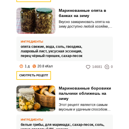
Маринованные опята в
банках на зиму
Вкусно замариновать опята на
зиму доступно любой хозяйке,
главное знать, как правильно
обработать грибы и приготовить
маринад. Так что если собрали
ИНГРЕДИЕНТЫ
большой урожай опят, готовьте
опята свежие,
вода,
соль,
гвоздика,
продукты и маринуйте грибы на
лавровый лист,
уксусная эссенция,
здоровье.
перец чёрный горошек,
сахар-песок
1 д
20.8 кКал
14681
0
СМОТРЕТЬ РЕЦЕПТ
Маринованные боровики
пальчики оближешь на
зиму
Этот рецепт является самым
вкусным и удачным способом
маринованных боровиков
пальчики оближешь на зиму. Он
ИНГРЕДИЕНТЫ
приближен к классическому
белые грибы,
для маринада:,
сахар-песок,
соль,
рецепту.