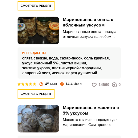
СМОТРЕТЬ РЕЦЕПТ
Маринованные опята с
яблочным уксусом
Маринованные опята – всегда
отличная закуска на любом
столе. Практически у каждой
хозяйки есть свой проверенный
рецепт приготовления грибов на
ИНГРЕДИЕНТЫ
зиму, но ведь всегда хочется
опята свежие,
вода,
сахар-песок,
соль крупная,
попробовать и что-то новенькое.
уксус яблочный 5%,
листья вишни,
зонтики укропа,
листья черной смородины,
лавровый лист,
чеснок,
перец душистый
45 мин
14.4 кКал
14560
0
СМОТРЕТЬ РЕЦЕПТ
Маринованные маслята с
9% уксусом
Маслята отлично подходят для
маринования. Сам процесс
несложный и не отнимет много
времени.