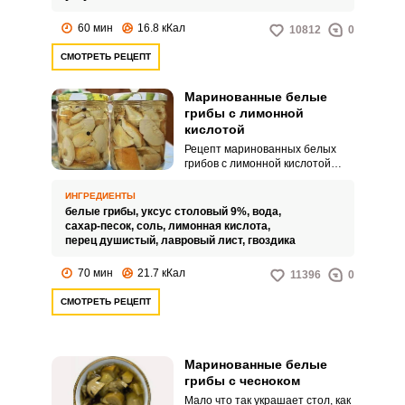
60 мин
16.8 кКал
10812
0
СМОТРЕТЬ РЕЦЕПТ
Маринованные белые
грибы с лимонной
кислотой
Рецепт маринованных белых
грибов с лимонной кислотой
создан специально для тех, кто
хочет наслаждаться сочными
ИНГРЕДИЕНТЫ
грибами в холодное время года,
белые грибы,
уксус столовый 9%,
вода,
и при этом не хочет тратить на
сахар-песок,
соль,
лимонная кислота,
их заготовку много времени и
перец душистый,
лавровый лист,
гвоздика
сил. С ним вы быстро и просто
приготовите вкусные и
70 мин
21.7 кКал
11396
0
ароматные маринованные
белые грибы для всей семьи.
СМОТРЕТЬ РЕЦЕПТ
Маринованные белые
грибы с чесноком
Мало что так украшает стол, как