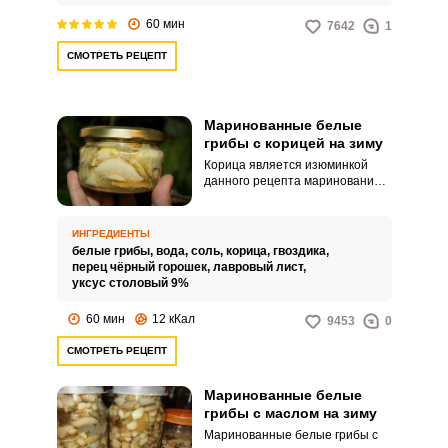
60 мин
7642
1
СМОТРЕТЬ РЕЦЕПТ
Маринованные белые
грибы с корицей на зиму
Корица является изюминкой
данного рецепта маринования
белых грибов с корицей на зиму.
Она придает боровикам особый
пикантный вкус.
ИНГРЕДИЕНТЫ
белые грибы,
вода,
соль,
корица,
гвоздика,
перец чёрный горошек,
лавровый лист,
уксус столовый 9%
60 мин
12 кКал
9453
0
СМОТРЕТЬ РЕЦЕПТ
Маринованные белые
грибы с маслом на зиму
Маринованные белые грибы с