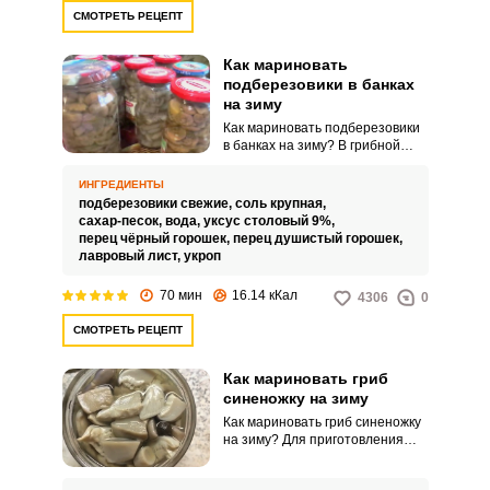
СМОТРЕТЬ РЕЦЕПТ
Как мариновать
подберезовики в банках
на зиму
Как мариновать подберезовики
в банках на зиму? В грибной
сезон любители обычно
заготавливают на зиму много
ИНГРЕДИЕНТЫ
ценных баночек с результатами
подберезовики свежие,
соль крупная,
«тихой охоты». Очень
сахар-песок,
вода,
уксус столовый 9%,
любопытно и приятно потом
перец чёрный горошек,
перец душистый горошек,
продегустировать хрустящие
лавровый лист,
укроп
грибочки, бережно
заготовленные собственными
70 мин
16.14 кКал
4306
0
руками.
СМОТРЕТЬ РЕЦЕПТ
Как мариновать гриб
синеножку на зиму
Как мариновать гриб синеножку
на зиму? Для приготовления
закуски потребуется
минимальное количество