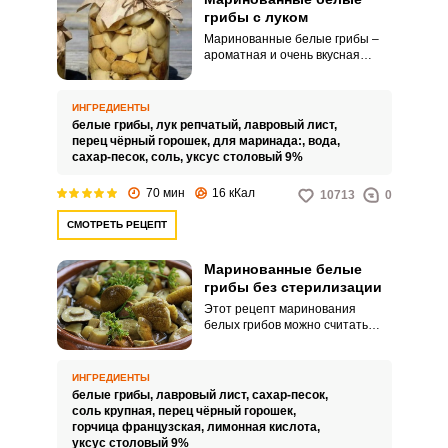
грибы с луком
Маринованные белые грибы –
ароматная и очень вкусная
закуска. Вашему вниманию
предлагается рецепт
маринованных белых грибов с
ИНГРЕДИЕНТЫ
луком.
белые грибы,
лук репчатый,
лавровый лист,
перец чёрный горошек,
для маринада:,
вода,
сахар-песок,
соль,
уксус столовый 9%
70 мин
16 кКал
10713
0
СМОТРЕТЬ РЕЦЕПТ
Маринованные белые
грибы без стерилизации
Этот рецепт маринования
белых грибов можно считать
классическим. Маринование без
последующей стерилизации
заготовки очень упрощает и
ИНГРЕДИЕНТЫ
укорачивает процесс
белые грибы,
лавровый лист,
сахар-песок,
приготовления.
соль крупная,
перец чёрный горошек,
горчица французская,
лимонная кислота,
уксус столовый 9%