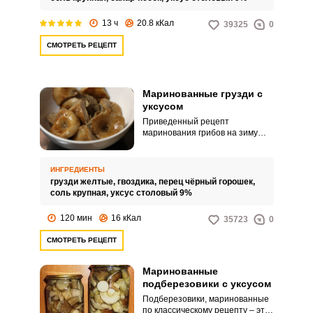
в холодное время года.
13 ч
20.8 кКал
39325
0
СМОТРЕТЬ РЕЦЕПТ
Маринованные грузди с
уксусом
Приведенный рецепт
маринования грибов на зиму
очень простой и аппетитный.
Грибы хорошо сохранятся в
прохладном темном месте на
ИНГРЕДИЕНТЫ
всю зиму, поэтому, в урожайный
грузди желтые,
гвоздика,
перец чёрный горошек,
год можно заготовить пару
соль крупная,
уксус столовый 9%
баночек грибов таким способом
для разнообразия.
120 мин
16 кКал
35723
0
СМОТРЕТЬ РЕЦЕПТ
Маринованные
подберезовики с уксусом
Подберезовики, маринованные
по классическому рецепту – это