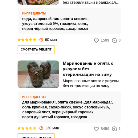
без стерилизации в банках для
хранения на зиму получатся
даже у неопытного кулинара.
ИНГРЕДИЕНТЫ
Для этого необходимо строго
вода,
лавровый лист,
опята свежие,
следовать всем рекомендациям
уксус столовый 9%,
гвоздика,
соль,
и соблюдать все этапы
перец чёрный горошек,
сахар-песок
приготовления.
60 мин
1599
0
СМОТРЕТЬ РЕЦЕПТ
Маринованные опята с
уксусом без
стерилизации на зиму
Маринованные опята с уксусом
без стерилизации на зиму –
простой рецепт в домашних
условиях. Согласитесь, что
ИНГРЕДИЕНТЫ
может быть лучшей закуской,
для маринования:,
опята свежие,
для маринада:,
нежели маринованные опята?
соль крупная,
сахар-песок,
уксус столовый 9%,
Да вряд ли вы сможете что-то
лавровый лист,
перец чёрный горошек,
противопоставить, разве что
перец душистый горошек,
гвоздика
маринованный огурчик.
120 мин
5450
1
СМОТРЕТЬ РЕЦЕПТ