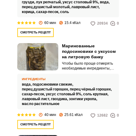
составе праздничного меню
грузди,
лук репчатый,
уксус столовый 9%,
вода,
уместны.
перец душистый молотый,
лавровый лист,
корица,
сахар-песок,
соль
60 мин
15.4 кКал
20934
0
СМОТРЕТЬ РЕЦЕПТ
Маринованные
подосиновики с уксусом
на литровую банку
Чтобы было проще отмерять
необходимые ингредиенты,
данный рецепт маринованных
подосиновиков с уксусом
ИНГРЕДИЕНТЫ
предлагаем с расчетом на
вода,
подосиновики свежие,
литровую банку. В этой таре
перец душистый горошек,
перец чёрный горошек,
удобно заготавливать грибы, а
сахар-песок,
уксус столовый 9%,
соль крупная,
также и хранить их после
лавровый лист,
гвоздика,
зонтики укропа,
вскрытия.
масло растительное
40 мин
25.61 кКал
12682
0
СМОТРЕТЬ РЕЦЕПТ