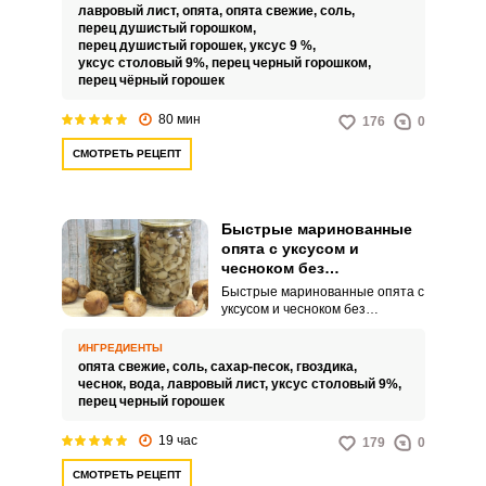
грибы из банки и заправить их
лавровый лист,
опята,
опята свежие,
соль,
растительным маслом.
перец душистый горошком,
перец душистый горошек,
уксус 9 %,
уксус столовый 9%,
перец черный горошком,
перец чёрный горошек
80 мин
176
0
СМОТРЕТЬ РЕЦЕПТ
Быстрые маринованные
опята с уксусом и
чесноком без
стерилизации на зиму
Быстрые маринованные опята с
уксусом и чесноком без
стерилизации на зиму – это
острое и ароматное блюдо,
ИНГРЕДИЕНТЫ
которое подарит яркие вкусовые
опята свежие,
соль,
сахар-песок,
гвоздика,
ощущения. Нежные опята,
чеснок,
вода,
лавровый лист,
уксус столовый 9%,
пропитанные уксусным
перец черный горошек
маринадом с чесноком и
специями, добавят яркие нотки
19 час
179
0
в ваше меню.
СМОТРЕТЬ РЕЦЕПТ