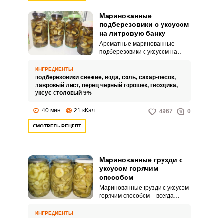
Маринованные
подберезовики с уксусом
на литровую банку
Ароматные маринованные
подберезовики с уксусом на
литровую банку можно быстро и
легко заготовить на зиму.
ИНГРЕДИЕНТЫ
Хрустящая закуска дополнит
подберезовики свежие,
вода,
соль,
сахар-песок,
ваш семейный стол.
лавровый лист,
перец чёрный горошек,
гвоздика,
уксус столовый 9%
40 мин
21 кКал
4967
0
СМОТРЕТЬ РЕЦЕПТ
Маринованные грузди с
уксусом горячим
способом
Маринованные грузди с уксусом
горячим способом – всегда
желанная закуска на столе. И в
семейном кругу они любимы, и в
ИНГРЕДИЕНТЫ