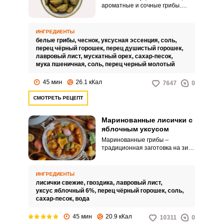
ароматные и сочные грибы.
Маринованные белые грибы с
чесноком так и притягивают
взгляды всех домочадцев и
ИНГРЕДИЕНТЫ
гостей за столом.
белые грибы,
чеснок,
уксусная эссенция,
соль,
перец чёрный горошек,
перец душистый горошек,
лавровый лист,
мускатный орех,
сахар-песок,
мука пшеничная,
соль,
перец черный молотый
45 мин
26.1 кКал
7647
0
СМОТРЕТЬ РЕЦЕПТ
Маринованные лисички с
яблочным уксусом
Маринованные грибы –
традиционная заготовка на зиму
у большинства семей. Данный
рецепт описывает
приготовление маринованных
ИНГРЕДИЕНТЫ
лисичек с использованием
лисички свежие,
гвоздика,
лавровый лист,
яблочного уксуса.
уксус яблочный 6%,
перец чёрный горошек,
соль,
сахар-песок,
вода
45 мин
20.9 кКал
10311
0