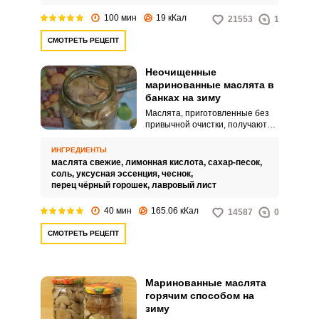
100 мин
19 кКал
21553
1
СМОТРЕТЬ РЕЦЕПТ
Неочищенные
маринованные маслята в
банках на зиму
Маслята, приготовленные без
привычной очистки, получаются
оригинальными и насыщенными
по вкусу. Продукт не будет
ИНГРЕДИЕНТЫ
горчить, если соблюдать
маслята свежие,
лимонная кислота,
сахар-песок,
простые правила
соль,
уксусная эссенция,
чеснок,
приготовления.
перец чёрный горошек,
лавровый лист
40 мин
165.06 кКал
14587
0
СМОТРЕТЬ РЕЦЕПТ
Маринованные маслята
горячим способом на
зиму