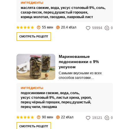
ИНГРЕДИЕНТЫ
маслята свежие,
вода,
уксус столовый 9%,
соль,
сахар-песок,
перец душистый горошек,
корица молотая,
гвоздика,
лавровый лист
55 мин
20.4 кКал
59994
0
СМОТРЕТЬ РЕЦЕПТ
Маринованные
подосиновики с 9%
уксусом
Самыми вкусными из всех
способов заготовки
подосиновики получаются при
мариновании. Для их
ИНГРЕДИЕНТЫ
маринования чаще всего
подосиновики свежие,
вода,
соль,
используют 9 уксус, то есть 9%.
уксус столовый 9%,
листья хрена,
укроп,
перец чёрный горошек,
перец душистый,
перец чили,
гвоздика
90 мин
22 кКал
19121
0
СМОТРЕТЬ РЕЦЕПТ