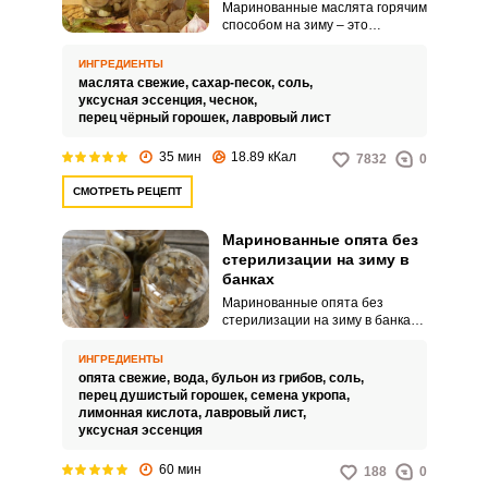
Маринованные маслята горячим
способом на зиму – это
несложный вариант домашней
заготовки, с которым справятся
ИНГРЕДИЕНТЫ
даже начинающие хозяйки.
маслята свежие,
сахар-песок,
соль,
Грибы получаются нежными и
уксусная эссенция,
чеснок,
ароматными, а также порадуют
перец чёрный горошек,
лавровый лист
вас своим долгим хранением.
35 мин
18.89 кКал
7832
0
СМОТРЕТЬ РЕЦЕПТ
Маринованные опята без
стерилизации на зиму в
банках
Маринованные опята без
стерилизации на зиму в банках
– простой рецепт, который
поразит вас своим вкусом и
ИНГРЕДИЕНТЫ
ароматом. Опята, пропитанные
опята свежие,
вода,
бульон из грибов,
соль,
специями и уксусом, станут
перец душистый горошек,
семена укропа,
настоящим угощением для
лимонная кислота,
лавровый лист,
вашего стола.
уксусная эссенция
60 мин
188
0