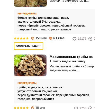
маслом на зиму вкусные и
выглядят очень аппетитно! В
данном рецепте маринования
на зиму белых грибов
ИНГРЕДИЕНТЫ
предлагается после варки
белые грибы,
для маринада:,
вода,
боровиков в маринаде залить
уксус столовый 9%,
гвоздика,
грибы в банках небольшим
перец чёрный горошек,
перец чёрный горошек,
количеством растительного
лавровый лист,
масло растительное
масла. Банки закрываются
капроновыми крышками.
150 мин
6.1 кКал
19176
0
СМОТРЕТЬ РЕЦЕПТ
Маринованные грибы на
1 литр воды на зиму
Маринованные грибы на 1 литр
воды на зиму – это
универсальный способ
заготовки, который точно стоит
взять на заметку. С нашим
ИНГРЕДИЕНТЫ
рецептом вы заметно упростите
грибы,
вода,
соль,
сахар-песок,
кулинарный процесс, а готовые
уксус столовый 9%,
чеснок,
грибы выйдут невероятно
перец душистый горошек,
перец чёрный горошек,
хрустящими, сочными и
гвоздика,
лавровый лист
аппетитными.
45 мин
2753
0