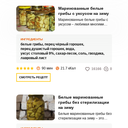
Маринованные белые
грибы с уксусом на зиму
Маринованные белые грибы с
уксусом – любимая многими
закуска, которая также отлично
сможет украсить любой
праздничный стол. Заготовить
ИНГРЕДИЕНТЫ
белые грибы на зиму несложно.
белые грибы,
перец чёрный горошек,
перец душистый горошек,
вода,
уксус столовый 9%,
сахар-песок,
соль,
гвоздика,
лавровый лист
90 мин
21.7 кКал
16166
0
СМОТРЕТЬ РЕЦЕПТ
Белые маринованные
грибы без стерилизации
на зиму
Белые маринованные грибы без
стерилизации на зиму – это
деликатес, который доступен
абсолютно всем. Грибы всегда