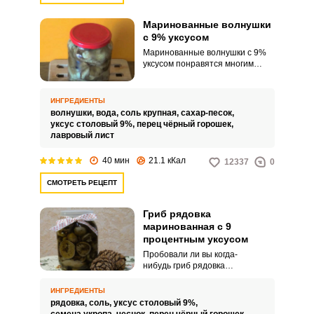
Маринованные волнушки
с 9% уксусом
Маринованные волнушки с 9%
уксусом понравятся многим
хозяйкам. Хлопот – минимум,
ход приготовления прост и
понятен.
ИНГРЕДИЕНТЫ
волнушки,
вода,
соль крупная,
сахар-песок,
уксус столовый 9%,
перец чёрный горошек,
лавровый лист
40 мин
21.1 кКал
12337
0
СМОТРЕТЬ РЕЦЕПТ
Гриб рядовка
маринованная с 9
процентным уксусом
Пробовали ли вы когда-
нибудь гриб рядовка
маринованная с 9 процентным
уксусом? Рядовки – очень
ИНГРЕДИЕНТЫ
вкусные грибы с мясистой
рядовка,
соль,
уксус столовый 9%,
мякотью. По-другому их также