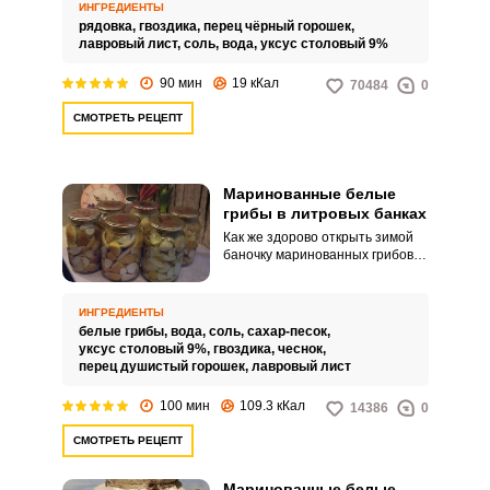
доступных ингредиентов.
ИНГРЕДИЕНТЫ
Синеножки получаются
рядовка,
гвоздика,
перец чёрный горошек,
ароматными, хрустящими и
лавровый лист,
соль,
вода,
уксус столовый 9%
очень вкусными.
90 мин
19 кКал
70484
0
СМОТРЕТЬ РЕЦЕПТ
Маринованные белые
грибы в литровых банках
Как же здорово открыть зимой
баночку маринованных грибов и
насладиться их насыщенным
вкусом! Маринованные белые
грибы – невероятно вкусная
ИНГРЕДИЕНТЫ
закуска, которая не только
белые грибы,
вода,
соль,
сахар-песок,
порадует близких, но и украсит
уксус столовый 9%,
гвоздика,
чеснок,
праздничный стол. Такая
перец душистый горошек,
лавровый лист
грибная закуска расходится
очень быстро, потому лучше ее
100 мин
109.3 кКал
14386
0
заготавливать в больших
объемах, практично это делать
СМОТРЕТЬ РЕЦЕПТ
в литровых банках.
Маринованные белые