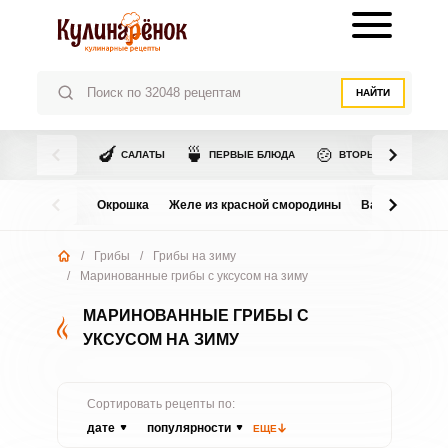
НАЙТИ
🍆
🍵
🍲
САЛАТЫ
ПЕРВЫЕ БЛЮДА
ВТОРЫЕ БЛЮДА
Окрошка
Желе из красной смородины
Варенье из в
/
Грибы
/
Грибы на зиму
/
Маринованные грибы с уксусом на зиму
МАРИНОВАННЫЕ ГРИБЫ С
УКСУСОМ НА ЗИМУ
Сортировать рецепты по:
дате
популярности
ЕЩЕ