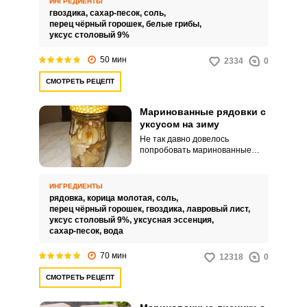
ИНГРЕДИЕНТЫ
великолепно смотрятся на
гвоздика,
сахар-песок,
соль,
столе, только дополните их
перец чёрный горошек,
белые грибы,
репчатым луком и свежей
уксус столовый 9%
зеленью.
50 мин
2334
0
СМОТРЕТЬ РЕЦЕПТ
Маринованные рядовки с
уксусом на зиму
Не так давно довелось
попробовать маринованные
рядовки с уксусом на зиму.
Раньше я ничего не слышала об
этих грибах, но попробовав их,
ИНГРЕДИЕНТЫ
получила невероятное
рядовка,
корица молотая,
соль,
удовольствие от нежного вкуса
перец чёрный горошек,
гвоздика,
лавровый лист,
этого лесного деликатеса.
уксус столовый 9%,
уксусная эссенция,
сахар-песок,
вода
70 мин
12318
0
СМОТРЕТЬ РЕЦЕПТ