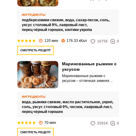
самый простой вариант
заготовки грибов, по которому
получаются вкусные и в меру
ИНГРЕДИЕНТЫ
соленые грибы. Готовые грибы
подберезовики свежие,
вода,
сахар-песок,
соль,
можно использовать в качестве
уксус столовый 9%,
лавровый лист,
холодной закуски, гарнира к
перец чёрный горошек,
зонтики укропа
мясу и картофелю, а также для
приготовления салатов и
120 мин
176.33 кКал
10756
0
соусов.
СМОТРЕТЬ РЕЦЕПТ
Маринованные рыжики с
уксусом
Маринованные рыжики с
уксусом – отличная зимняя
закуска. Эти грибы, благодаря
своим вкусовым качествам и
аппетитному внешнему виду,
ИНГРЕДИЕНТЫ
заслуженно считаются одними
вода,
рыжики свежие,
масло растительное,
укроп,
из лучших грибов семейства
соль,
уксус столовый 9%,
чеснок,
лавровый лист,
сыроежковых.
перец чёрный горошек
70 мин
25918
0
СМОТРЕТЬ РЕЦЕПТ