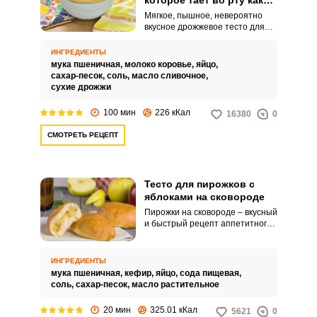
которое тает во рту как
пух
Мягкое, пышное, невероятно
вкусное дрожжевое тесто для
пирожков простое тает во рту!
Настоящее лакомство для
ИНГРЕДИЕНТЫ
любого чаепития! Домочадцы и
мука пшеничная,
молоко коровье,
яйцо,
гости будут в восторге!
сахар-песок,
соль,
масло сливочное,
сухие дрожжи
100 мин
226 кКал
16380
0
СМОТРЕТЬ РЕЦЕПТ
Тесто для пирожков с
яблоками на сковороде
Пирожки на сковороде – вкусный
и быстрый рецепт аппетитного
лакомства, которое очень легко
приготовить дома. Очень важно
при этом выбрать правильный
ИНГРЕДИЕНТЫ
рецепт теста, чтобы оно не
мука пшеничная,
кефир,
яйцо,
сода пищевая,
развалилось, не прилипало и не
соль,
сахар-песок,
масло растительное
было слишком постным.
20 мин
325.01 кКал
5621
0