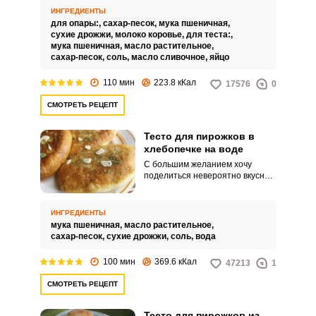
приготовления пирожков.
ИНГРЕДИЕНТЫ
Сдобное тесто можно
для опары:,
сахар-песок,
мука пшеничная,
использовать не только для
сухие дрожжи,
молоко коровье,
для теста:,
приготовления пирожков, а
мука пшеничная,
масло растительное,
также для приготовления
сахар-песок,
соль,
масло сливочное,
яйцо
булочек, пирогов и другой
домашней выпечки.
110 мин
223.8 кКал
17576
0
СМОТРЕТЬ РЕЦЕПТ
Тесто для пирожков в
хлебопечке на воде
С большим желанием хочу
поделиться невероятно вкусным
рецептом теста для пирожков,
приготовленного в хлебопечке
на воде. Тесто, приготовленное
ИНГРЕДИЕНТЫ
таким способом, обязательно
мука пшеничная,
масло растительное,
понравится вам, а выпечка из
сахар-песок,
сухие дрожжи,
соль,
вода
него доставит вам
незабываемое удовольствие.
100 мин
369.6 кКал
47213
1
СМОТРЕТЬ РЕЦЕПТ
Тесто для пирожков из