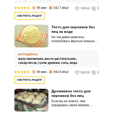
95 мин
332.7 кКал
50054
0
СМОТРЕТЬ РЕЦЕПТ
Тесто для пирожков без
яиц на воде
Не так давно довелось
попробовать вкусные нежные
пирожки. Воздушная легкая
текстура теста приятно
удивила.
ИНГРЕДИЕНТЫ
мука пшеничная,
масло растительное,
сахар-песок,
сухие дрожжи,
соль,
вода
80 мин
443.6 кКал
66638
0
СМОТРЕТЬ РЕЦЕПТ
Дрожжевое тесто для
пирожков без яиц
Если вы не знаете, чем
порадовать своих близких,
приготовьте пирожки.