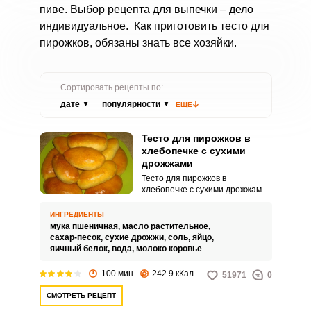
пиве. Выбор рецепта для выпечки – дело
индивидуальное. Как приготовить тесто для
пирожков, обязаны знать все хозяйки.
Сортировать рецепты по:
дате
популярности
ЕЩЕ
Тесто для пирожков в
хлебопечке с сухими
дрожжами
Тесто для пирожков в
хлебопечке с сухими дрожжами
прост вкусен и понравится
вашим домочадцам! С
ИНГРЕДИЕНТЫ
появлением в доме хлебопечки
мука пшеничная,
масло растительное,
процесс приготовления
сахар-песок,
сухие дрожжи,
соль,
яйцо,
домашней выпечки значительно
яичный белок,
вода,
молоко коровье
упростился, что несказанно
радует меня. С удовольствием
100 мин
242.9 кКал
51971
0
хочу поделиться рецептом
теста для приготовления
СМОТРЕТЬ РЕЦЕПТ
пирожков с использованием