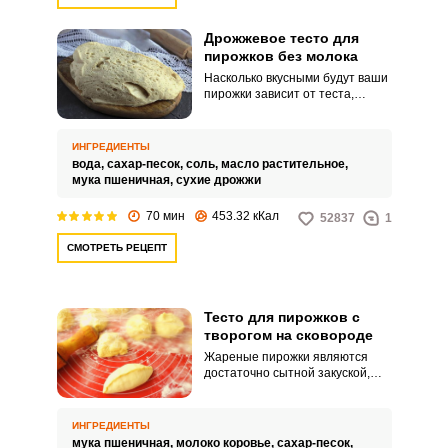
Дрожжевое тесто для
пирожков без молока
Насколько вкусными будут ваши
пирожки зависит от теста,
которое вы сделаете. Более
простой и быстрый вариант
дрожжевого теста
ИНГРЕДИЕНТЫ
замешивается на воде.
вода,
сахар-песок,
соль,
масло растительное,
мука пшеничная,
сухие дрожжи
70 мин
453.32 кКал
52837
1
СМОТРЕТЬ РЕЦЕПТ
Тесто для пирожков с
творогом на сковороде
Жареные пирожки являются
достаточно сытной закуской,
даже с такой начинкой, как
творог. Творожная начинка
может быть сладкой или
ИНГРЕДИЕНТЫ
соленой.
мука пшеничная,
молоко коровье,
сахар-песок,