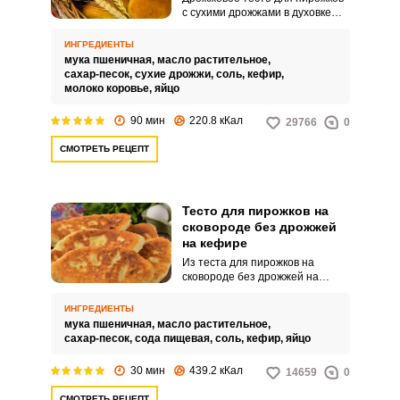
с сухими дрожжами в духовке
понравится всем любителям
домашних пирожков из-за
ИНГРЕДИЕНТЫ
необычайно вкусного теста.
мука пшеничная,
масло растительное,
Тесто получается легким и
сахар-песок,
сухие дрожжи,
соль,
кефир,
воздушным, подходит не только
молоко коровье,
яйцо
для пирожков, но и другой
домашней выпечки, которую
90 мин
220.8 кКал
29766
0
можно приготовить как в
духовке, так на сковороде.
СМОТРЕТЬ РЕЦЕПТ
Тесто для пирожков на
сковороде без дрожжей
на кефире
Из теста для пирожков на
сковороде без дрожжей на
кефире я часто готовлю свои
фирменные пирожки и балую
ИНГРЕДИЕНТЫ
своих родных и близких. Хочу
мука пшеничная,
масло растительное,
поделиться своим любимым
сахар-песок,
сода пищевая,
соль,
кефир,
яйцо
рецептом замечательного теста
для пирожков, приготовленного
30 мин
439.2 кКал
14659
0
без дрожжей на кефире.
СМОТРЕТЬ РЕЦЕПТ