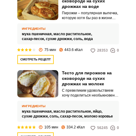
сковороде на сухих
дрожжах на воде
Пирожки – популярная выпечка,
которую хотя бы раз в жизни
готовила любая хозяйка. У
каждой хозяйки имеется свой
ИНГРЕДИЕНТЫ
идеальный рецепт теста.
мука пшеничная,
масло растительное,
сахар-песок,
сухие дрожжи,
соль,
вода
75 мин
443.6 кКал
28353
0
СМОТРЕТЬ РЕЦЕПТ
Тесто для пирожков на
сковороде на сухих
дрожжах на молоке
С превеликим удовольствием
хочу поделиться необыкновенно
вкусным тестом для пирожков на
сковороде на сухих дрожжах на
ИНГРЕДИЕНТЫ
молоке. Такое тесто получается
мука пшеничная,
масло растительное,
яйцо,
невероятно воздушным и
сухие дрожжи,
соль,
сахар-песок,
молоко коровье
пушистым.
105 мин
334.2 кКал
56245
0