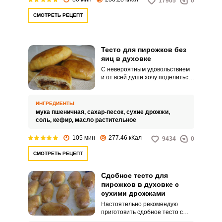
17905
0
СМОТРЕТЬ РЕЦЕПТ
Запомнить меня
Тесто для пирожков без
яиц в духовке
С невероятным удовольствием
ВХОД
и от всей души хочу поделиться
рецептом замечательного теста
ЕЩЕ НЕ ЗАРЕГИСТРИРОВАННЫ?
для пирожков без яиц. Тесто
получается необыкновенно
ИНГРЕДИЕНТЫ
воздушным.
Забыли пароль?
мука пшеничная,
сахар-песок,
сухие дрожжи,
соль,
кефир,
масло растительное
105 мин
277.46 кКал
9434
0
СМОТРЕТЬ РЕЦЕПТ
Сдобное тесто для
пирожков в духовке с
сухими дрожжами
Настоятельно рекомендую
приготовить сдобное тесто с
сухими дрожжами для