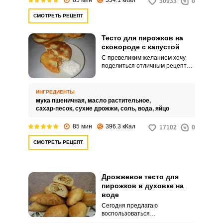
30933
0
СМОТРЕТЬ РЕЦЕПТ
Тесто для пирожков на
сковороде с капустой
С превеликим желанием хочу
поделиться отличным рецептом
вкусного теста для пирожков,
которым постоянно пользуюсь
сама. Моя семья очень любит
ИНГРЕДИЕНТЫ
пирожки с капустой, поэтому я
мука пшеничная,
масло растительное,
это тесто использую именно с
сахар-песок,
сухие дрожжи,
соль,
вода,
яйцо
этой целью.
85 мин
396.3 кКал
17102
0
СМОТРЕТЬ РЕЦЕПТ
Дрожжевое тесто для
пирожков в духовке на
воде
Сегодня предлагаю
воспользоваться
замечательным рецептом и