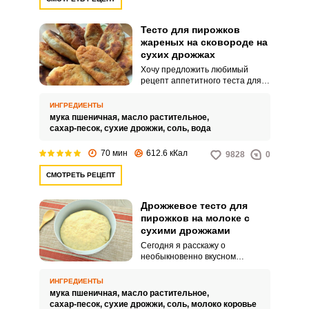
Тесто для пирожков
жареных на сковороде на
сухих дрожжах
Хочу предложить любимый
рецепт аппетитного теста для
пирожков, приготовленного на
сухих дрожжах. Тесто,
ИНГРЕДИЕНТЫ
приготовленное по этому
мука пшеничная,
масло растительное,
рецепту, имеет невероятную
сахар-песок,
сухие дрожжи,
соль,
вода
нежную и воздушную текстуру,
что придает домашней выпечки
70 мин
612.6 кКал
9828
0
ни с чем не сравненный вкус.
СМОТРЕТЬ РЕЦЕПТ
Дрожжевое тесто для
пирожков на молоке с
сухими дрожжами
Сегодня я расскажу о
необыкновенно вкусном
рецепте дрожжевого теста для
пирожков на молоке с сухими
ИНГРЕДИЕНТЫ
дрожжами. Если вы очень
мука пшеничная,
масло растительное,
любите домашнюю выпечку,
сахар-песок,
сухие дрожжи,
соль,
молоко коровье