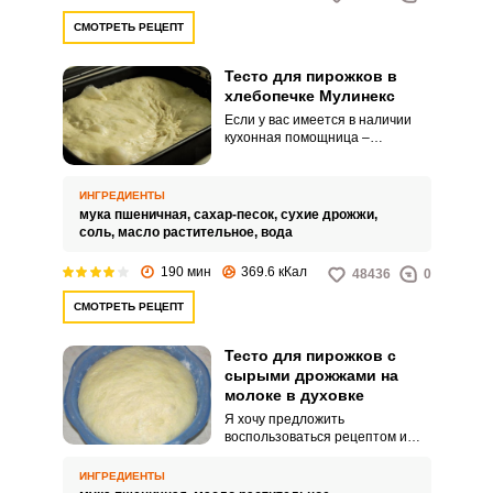
СМОТРЕТЬ РЕЦЕПТ
Тесто для пирожков в
хлебопечке Мулинекс
Если у вас имеется в наличии
кухонная помощница –
хлебопечка, предлагаю
приготовить замечательное
тесто для пирожков. Пирожки на
ИНГРЕДИЕНТЫ
этом тесте получаются с
мука пшеничная,
сахар-песок,
сухие дрожжи,
нежной, воздушной текстурой и
соль,
масло растительное,
вода
понравятся без исключения
всем.
190 мин
369.6 кКал
48436
0
СМОТРЕТЬ РЕЦЕПТ
Тесто для пирожков с
сырыми дрожжами на
молоке в духовке
Я хочу предложить
воспользоваться рецептом и
приготовить тесто для пирожков
с сырыми дрожжами на молоке.
ИНГРЕДИЕНТЫ
Пирожки – любимая выпечка