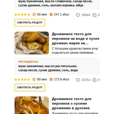
приготовления пирожков я
мука пшеничная,
масло сливочное,
сахар-песок,
использую дрожжевое тесто,
сухие дрожжи,
соль,
молоко коровье,
яйцо
рецептом которого с большим
удовольствием хочу поделиться
80 мин
247.1 кКал
38669
0
с вами.
СМОТРЕТЬ РЕЦЕПТ
Дрожжевое тесто для
пирожков на воде и сухих
дрожжах жарки на
сковороде
С большим удовольствием хочу
поделиться своим любимым
рецептом дрожжевого теста,
которым часто пользуюсь для
ИНГРЕДИЕНТЫ
приготовления пирожков.
мука пшеничная,
масло растительное,
Дрожжевое тесто на воде и
сахар-песок,
сухие дрожжи,
соль,
вода
сухих дрожжах легкое в
приготовлении и
80 мин
273.8 кКал
24353
0
использовании.
СМОТРЕТЬ РЕЦЕПТ
Дрожжевое тесто для
пирожков с сухими
дрожжами в духовке
Дрожжевое тесто для пирожков