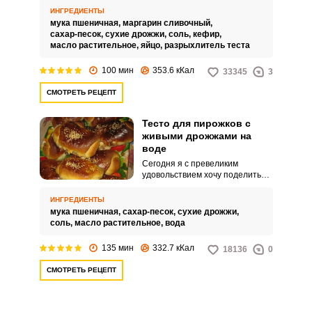
пирожков, приготовленных на
ИНГРЕДИЕНТЫ
кефире в хлебопечке. Любая
мука пшеничная,
маргарин сливочный,
выпечка, приготовленная на
сахар-песок,
сухие дрожжи,
соль,
кефир,
таком тесте, станет аппетитным
масло растительное,
яйцо,
разрыхлитель теста
угощением для ваших близких.
100 мин
353.6 кКал
33345
3
СМОТРЕТЬ РЕЦЕПТ
Тесто для пирожков с
живыми дрожжами на
воде
Сегодня я с превеликим
удовольствием хочу поделиться
с вами рецептом теста для
пирожков, приготовленных на
ИНГРЕДИЕНТЫ
воде с живыми дрожжами.
мука пшеничная,
сахар-песок,
сухие дрожжи,
Многие любят домашнюю
соль,
масло растительное,
вода
выпечку.
135 мин
332.7 кКал
18136
0
СМОТРЕТЬ РЕЦЕПТ