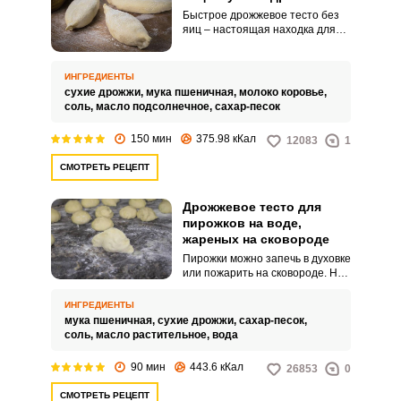
Быстрое дрожжевое тесто без
яиц – настоящая находка для
хозяек. Выпечка из него
получается воздушной и легкой.
ИНГРЕДИЕНТЫ
сухие дрожжи,
мука пшеничная,
молоко коровье,
соль,
масло подсолнечное,
сахар-песок
150 мин
375.98 кКал
12083
1
СМОТРЕТЬ РЕЦЕПТ
Дрожжевое тесто для
пирожков на воде,
жареных на сковороде
Пирожки можно запечь в духовке
или пожарить на сковороде. Но
тесто для них всегда лучше
замешивать дрожжевое, оно
ИНГРЕДИЕНТЫ
хорошо подымается и подходит
мука пшеничная,
сухие дрожжи,
сахар-песок,
для любой начинки.
соль,
масло растительное,
вода
90 мин
443.6 кКал
26853
0
СМОТРЕТЬ РЕЦЕПТ