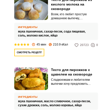
кислого молока на
сковороде
Всем, кто любит простую
домашнюю выпечку,
настоятельно рекомендую
приготовить тесто для пирожков
ИНГРЕДИЕНТЫ
из кислого молока. Процесс
мука пшеничная,
сахар-песок,
сода пищевая,
приготовления теста не
соль,
молоко кислое,
яйцо
отнимет много времени, а
выпечка на таком тесте
45 мин
210.9 кКал
20723
0
получится воздушной и
пористой.
СМОТРЕТЬ РЕЦЕПТ
Тесто для пирожков с
щавелем на сковороде
Сладкоежкам и любителям
выпечки хочу предложить
замечательный рецепт теста
для пирожков со щавелем,
приготовленных на сковороде.
ИНГРЕДИЕНТЫ
Выпечка получается
мука пшеничная,
масло сливочное,
сахар-песок,
необыкновенно аппетитной и
сухие дрожжи,
соль,
молоко коровье,
яйцо
понравится всем без
исключения.