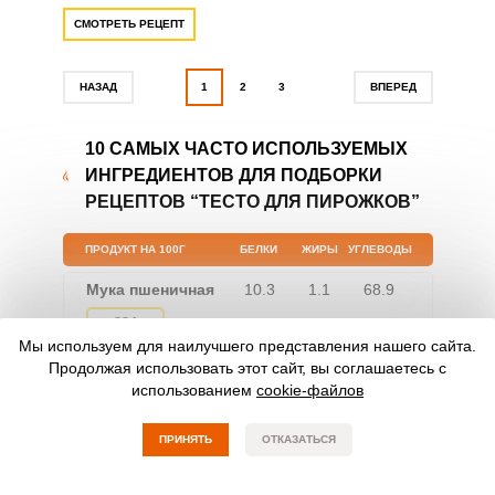
СМОТРЕТЬ РЕЦЕПТ
НАЗАД
1
2
3
ВПЕРЕД
10 САМЫХ ЧАСТО ИСПОЛЬЗУЕМЫХ
ИНГРЕДИЕНТОВ ДЛЯ ПОДБОРКИ
РЕЦЕПТОВ “ТЕСТО ДЛЯ ПИРОЖКОВ”
ПРОДУКТ НА 100Г
БЕЛКИ
ЖИРЫ
УГЛЕВОДЫ
Мука пшеничная
10.3
1.1
68.9
334
Мы используем для наилучшего представления нашего сайта.
Продолжая использовать этот сайт, вы соглашаетесь с
Сахар-песок
0
0
100
использованием
cookie-файлов
399
ПРИНЯТЬ
ОТКАЗАТЬСЯ
Масло
0
99.9
0
растительное