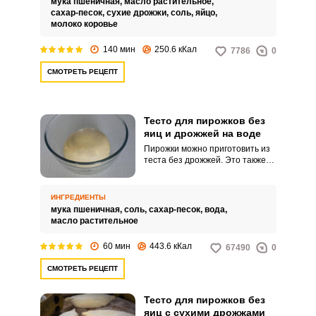
мука пшеничная,
масло растительное,
родом из детства.
сахар-песок,
сухие дрожжи,
соль,
яйцо,
молоко коровье
140 мин
250.6 кКал
7786
0
СМОТРЕТЬ РЕЦЕПТ
Тесто для пирожков без
яиц и дрожжей на воде
Пирожки можно приготовить из
теста без дрожжей. Это также
вкусно, но времени на
приготовление уйдет
значительно меньше.
ИНГРЕДИЕНТЫ
мука пшеничная,
соль,
сахар-песок,
вода,
масло растительное
60 мин
443.6 кКал
67490
0
СМОТРЕТЬ РЕЦЕПТ
Тесто для пирожков без
яиц с сухими дрожжами