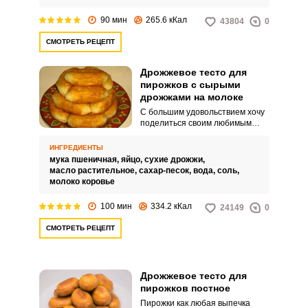
тогда этот рецепт для вас.
90 мин
265.6 кКал
43804
0
СМОТРЕТЬ РЕЦЕПТ
Дрожжевое тесто для
пирожков с сырыми
дрожжами на молоке
С большим удовольствием хочу
поделиться своим любимым
рецептом дрожжевого теста для
пирожков с сырыми дрожжами
ИНГРЕДИЕНТЫ
на молоке. Я использую такое
мука пшеничная,
яйцо,
сухие дрожжи,
тесто для приготовления
масло растительное,
сахар-песок,
вода,
соль,
пирожков.
молоко коровье
100 мин
334.2 кКал
24149
0
СМОТРЕТЬ РЕЦЕПТ
Дрожжевое тесто для
пирожков постное
Пирожки как любая выпечка