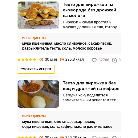
Тесто для пирожков на
сковороде без дрожжей
на молоке
Пирожки – самая простая и
вкусная домашняя еда, которую
любят как дети, так и взрослые.
Начинка для пирожков может
ИНГРЕДИЕНТЫ
быть любой.
мука пшеничная,
масло сливочное,
сахар-песок,
разрыхлитель теста,
соль,
молоко коровье
30 мин
295.8 кКал
37766
0
СМОТРЕТЬ РЕЦЕПТ
ВХОД НА САЙТ
РЕГИСТРАЦИЯ
Тесто для пирожков без
яиц и дрожжей на кефире
Войдите
с помощью социальных сетей:
Сегодня хочу поделиться
замечательным рецептом теста
для пирожков, приготовленного
на кефире без яиц и дрожжей.
Процесс приготовления теста
ИНГРЕДИЕНТЫ
или
не займет много времени.
мука пшеничная,
сметана,
сахар-песок,
сода пищевая,
соль,
кефир,
масло растительное
30 мин
250.28 кКал