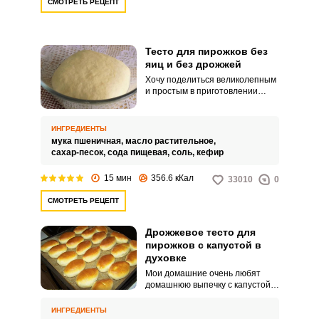
СМОТРЕТЬ РЕЦЕПТ
Тесто для пирожков без
яиц и без дрожжей
Хочу поделиться великолепным
и простым в приготовлении
рецептом теста для пирожков
без яиц и без дрожжей. На мой
взгляд, это идеальный рецепт,
ИНГРЕДИЕНТЫ
который можно использовать
мука пшеничная,
масло растительное,
для приготовления не только
сахар-песок,
сода пищевая,
соль,
кефир
пирожков, но и пиццы или
беляшей.
15 мин
356.6 кКал
33010
0
СМОТРЕТЬ РЕЦЕПТ
Дрожжевое тесто для
пирожков с капустой в
духовке
Мои домашние очень любят
домашнюю выпечку с капустой,
и я стараюсь их радовать
пирожками как можно чаще. Для
ИНГРЕДИЕНТЫ