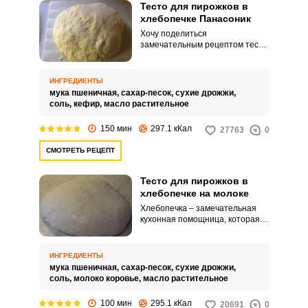
Тесто для пирожков в
хлебопечке Панасоник
Хочу поделиться
замечательным рецептом теста,
приготовленного в хлебопечке.
Выпечка на таком тесте
получается невероятно вкусной
ИНГРЕДИЕНТЫ
и пушистой.
мука пшеничная,
сахар-песок,
сухие дрожжи,
соль,
кефир,
масло растительное
150 мин
297.1 кКал
27763
0
СМОТРЕТЬ РЕЦЕПТ
Тесто для пирожков в
хлебопечке на молоке
Хлебопечка – замечательная
кухонная помощница, которая
значительно экономит время на
приготовление теста и делает
процесс достаточно простым и
ИНГРЕДИЕНТЫ
легким. С большим
мука пшеничная,
сахар-песок,
сухие дрожжи,
удовольствием хочу поделиться
соль,
молоко коровье,
масло растительное
рецептом теста для пирожков
на молоке, приготовленным с
100 мин
295.1 кКал
20691
0
помощью хлебопечки.