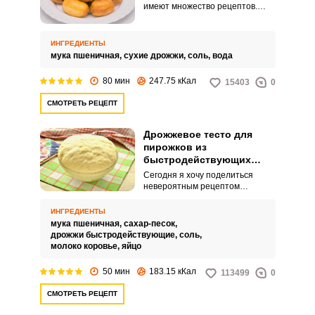
имеют множество рецептов.
Сегодня я хочу поделиться
рецептом вкусного постного
дрожжевого теста для
ИНГРЕДИЕНТЫ
приготовления пирожков.
мука пшеничная,
сухие дрожжи,
соль,
вода
80 мин
247.75 кКал
15403
0
СМОТРЕТЬ РЕЦЕПТ
Дрожжевое тесто для
пирожков из
быстродействующих
сухих дрожжей
Сегодня я хочу поделиться
невероятным рецептом
дрожжевого теста для пирожков
из быстродействующих сухих
ИНГРЕДИЕНТЫ
дрожжей. Пирожки
мука пшеничная,
сахар-песок,
представляют собой
дрожжи быстродействующие,
соль,
популярное блюдо многих
молоко коровье,
яйцо
народов и
национальностей.Выпечка на
50 мин
183.15 кКал
113499
0
таком тесте получается нежной
и воздушной.
СМОТРЕТЬ РЕЦЕПТ