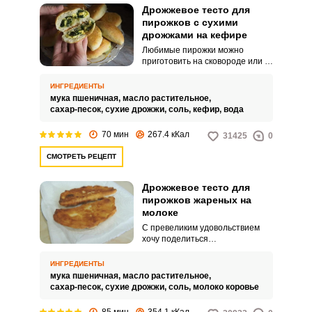
Дрожжевое тесто для
пирожков с сухими
дрожжами на кефире
Любимые пирожки можно
приготовить на сковороде или в
духовке. Для приготовления
пирожков используют различное
ИНГРЕДИЕНТЫ
тесто.
мука пшеничная,
масло растительное,
сахар-песок,
сухие дрожжи,
соль,
кефир,
вода
70 мин
267.4 кКал
31425
0
СМОТРЕТЬ РЕЦЕПТ
Дрожжевое тесто для
пирожков жареных на
молоке
С превеликим удовольствием
хочу поделиться
необыкновенным рецептом
дрожжевого теста,
ИНГРЕДИЕНТЫ
приготовленного на молоке.
мука пшеничная,
масло растительное,
Процесс приготовления теста
сахар-песок,
сухие дрожжи,
соль,
молоко коровье
довольно простой.
85 мин
354.1 кКал