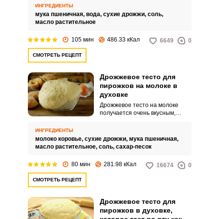
сковороде.
ИНГРЕДИЕНТЫ
мука пшеничная,
вода,
сухие дрожжи,
соль,
масло растительное
105 мин
486.33 кКал
6649
0
СМОТРЕТЬ РЕЦЕПТ
Дрожжевое тесто для
пирожков на молоке в
духовке
Дрожжевое тесто на молоке
получается очень вкусным,
пышным и сытным! Из него
можно приготовить аппетитные
ИНГРЕДИЕНТЫ
пирожки с разнообразной
молоко коровье,
сухие дрожжи,
мука пшеничная,
начинкой, как сладкой, так и
масло растительное,
соль,
сахар-песок
овощной или мясной. Очень
вкусная закуска для всей семьи!
80 мин
281.98 кКал
16674
0
СМОТРЕТЬ РЕЦЕПТ
Дрожжевое тесто для
пирожков в духовке,