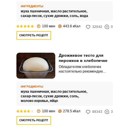
Рекомендую воспользоваться
простым и очень вкусным
ИНГРЕДИЕНТЫ
рецептом дрожжевого теста для
мука пшеничная,
масло растительное,
пирожков без использования
сахар-песок,
сухие дрожжи,
соль,
вода
яиц.
100 мин
443.6 кКал
32042
0
СМОТРЕТЬ РЕЦЕПТ
Дрожжевое тесто для
пирожков в хлебопечке
Обладателям хлебопечек
настоятельно рекомендую
воспользоваться этим
превосходным рецептом и
приготовить дрожжевое тесто
ИНГРЕДИЕНТЫ
для пирожков. С таким рецептом
мука пшеничная,
масло растительное,
справится даже начинающая
сахар-песок,
сухие дрожжи,
соль,
хозяйка.
молоко коровье,
яйцо
100 мин
278.5 кКал
88343
3
СМОТРЕТЬ РЕЦЕПТ