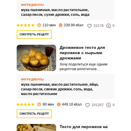
приготовить невероятно
ИНГРЕДИЕНТЫ
аппетитное дрожжевое тесто,
мука пшеничная,
масло растительное,
приготовленное на воде. Перед
сахар-песок,
сухие дрожжи,
соль,
вода
нежнейшими пирожками,
приготовленными из такого
110 мин
339.99 кКал
22176
0
дрожжевого теста, никто не
устоит, это я вам гарантирую.
СМОТРЕТЬ РЕЦЕПТ
Дрожжевое тесто для
пирожков с сырыми
дрожжами
Хочу поделиться еще одним
рецептом аппетитное
дрожжевое тесто для пирожков
с сырыми дрожжами, которое не
ИНГРЕДИЕНТЫ
оставит вас равнодушными.
мука пшеничная,
масло растительное,
яйцо,
Такое тесто получается
сахар-песок,
свежие дрожжи,
соль,
вода,
пористым и воздушным, что
масло растительное
придает выпечке незабываемый
вкус.
90 мин
449.18 кКал
101207
0
СМОТРЕТЬ РЕЦЕПТ
Тесто для пирожков на