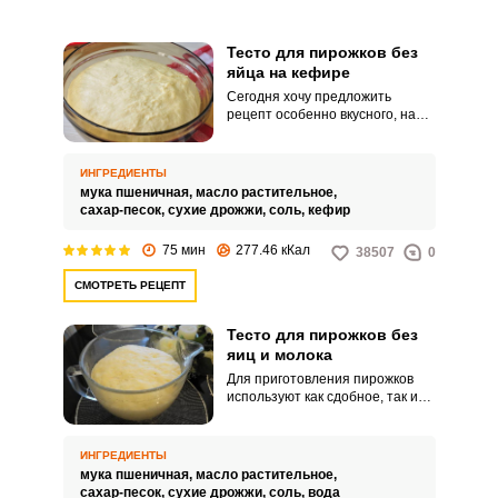
сухих дрожжей.
Тесто для пирожков без
яйца на кефире
Сегодня хочу предложить
рецепт особенно вкусного, на
мой взгляд, теста для пирожков,
приготовленного на кефире без
использования яиц. Текстура
ИНГРЕДИЕНТЫ
теста получается мягкой,
мука пшеничная,
масло растительное,
нежной и пушистой.
сахар-песок,
сухие дрожжи,
соль,
кефир
75 мин
277.46 кКал
38507
0
СМОТРЕТЬ РЕЦЕПТ
Тесто для пирожков без
яиц и молока
Для приготовления пирожков
используют как сдобное, так и
постное тесто. Я с большим
удовольствием хочу поделиться
любимым рецептом постного
ИНГРЕДИЕНТЫ
теста.
мука пшеничная,
масло растительное,
сахар-песок,
сухие дрожжи,
соль,
вода