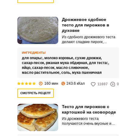
Дрожжевое сдобное
тесто для пирожков в
духовке
Из сдобного дрожжевого теста
делают сладкие пироги,
пышные булочки и пирожки с
разнообразными начинками. Не
ИНГРЕДИЕНТЫ
стоит бояться сложностей при
для опары:,
молоко коровье,
сухие дрожжи,
работе с дрожжевым тестом,
сахар-песок,
ржаная мука обдирная,
для теста:,
достаточно просто следовать
яйцо,
сахар-песок,
масло сливочное,
пошаговому рецепту.
масло растительное,
соль,
мука пшеничная
160 мин
243.6 кКал
11697
0
СМОТРЕТЬ РЕЦЕПТ
Тесто для пирожков с
картошкой на сковороде
Из дрожжевого теста
получаются очень вкусные и
пышные пирожки с картошкой.
Их очень просто приготовить на