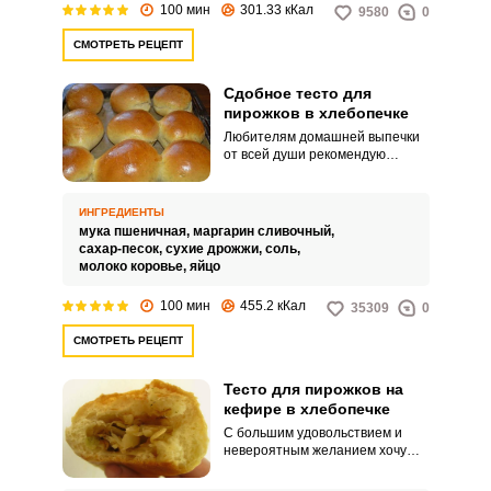
100 мин
301.33 кКал
9580
0
СМОТРЕТЬ РЕЦЕПТ
Сдобное тесто для
пирожков в хлебопечке
Любителям домашней выпечки
от всей души рекомендую
приготовить сдобное тесто для
пирожков в хлебопечке. Выпечка
получается пушистой, вкусной и
ИНГРЕДИЕНТЫ
нежной.
мука пшеничная,
маргарин сливочный,
сахар-песок,
сухие дрожжи,
соль,
молоко коровье,
яйцо
100 мин
455.2 кКал
35309
0
СМОТРЕТЬ РЕЦЕПТ
Тесто для пирожков на
кефире в хлебопечке
С большим удовольствием и
невероятным желанием хочу
поделиться необыкновенно
вкусным рецептом теста для