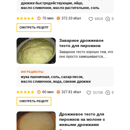
дрожжи быстродействующие,
яйцо,
масло сливочное,
масло растительное,
соль
70 мин
372.33 кКал
6919
0
СМОТРЕТЬ РЕЦЕПТ
Заварное дрожжевое
тесто для пирожков
Заварное тесто хорошо тем, что
оно просто замешивается,
быстро подходит и пирожки из
него получаются воздушные и
нежные. Тесто заваривается
ИНГРЕДИЕНТЫ
кипятком и ему не требуется
мука пшеничная,
соль,
сахар-песок,
много времени на расстойку.
масло сливочное,
вода,
свежие дрожжи
60 мин
327.81 кКал
31726
0
СМОТРЕТЬ РЕЦЕПТ
Дрожжевое тесто для
пирожков на молоке с
живыми дрожжами