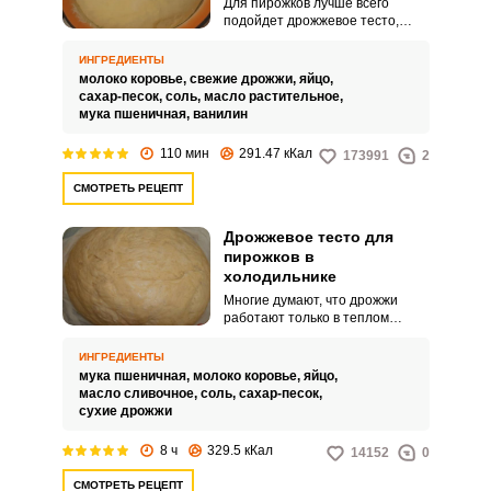
Для пирожков лучше всего
подойдет дрожжевое тесто,
замешенное на молоке и живых
дрожжах. Хоть это и отнимет у
ИНГРЕДИЕНТЫ
вас некоторое время, пирожки
молоко коровье,
свежие дрожжи,
яйцо,
получатся пышными и
сахар-песок,
соль,
масло растительное,
ароматными.
мука пшеничная,
ванилин
110 мин
291.47 кКал
173991
2
СМОТРЕТЬ РЕЦЕПТ
Дрожжевое тесто для
пирожков в
холодильнике
Многие думают, что дрожжи
работают только в теплом
месте. Но по этому рецепту у
вас получится замечательное
ИНГРЕДИЕНТЫ
воздушное тесто для пирожков в
мука пшеничная,
молоко коровье,
яйцо,
холодильнике.
масло сливочное,
соль,
сахар-песок,
сухие дрожжи
8 ч
329.5 кКал
14152
0
СМОТРЕТЬ РЕЦЕПТ