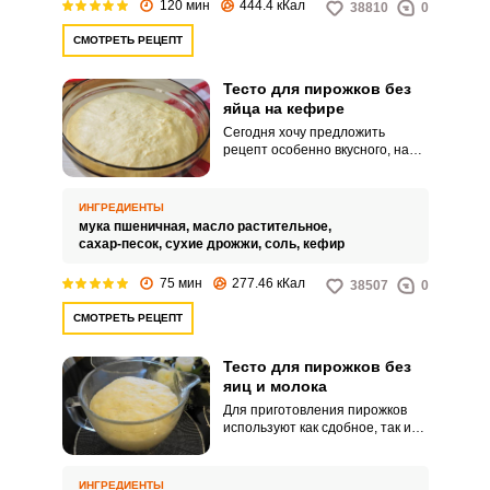
120 мин
444.4 кКал
38810
0
СМОТРЕТЬ РЕЦЕПТ
Тесто для пирожков без
яйца на кефире
Сегодня хочу предложить
рецепт особенно вкусного, на
мой взгляд, теста для пирожков,
приготовленного на кефире без
использования яиц. Текстура
ИНГРЕДИЕНТЫ
теста получается мягкой,
мука пшеничная,
масло растительное,
нежной и пушистой.
сахар-песок,
сухие дрожжи,
соль,
кефир
75 мин
277.46 кКал
38507
0
СМОТРЕТЬ РЕЦЕПТ
Тесто для пирожков без
яиц и молока
Для приготовления пирожков
используют как сдобное, так и
постное тесто. Я с большим
удовольствием хочу поделиться
любимым рецептом постного
ИНГРЕДИЕНТЫ