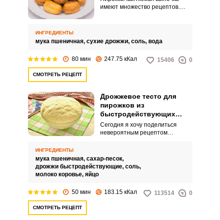
имеют множество рецептов.
Сегодня я хочу поделиться
рецептом вкусного постного
дрожжевого теста для
ИНГРЕДИЕНТЫ
приготовления пирожков.
мука пшеничная,
сухие дрожжи,
соль,
вода
80 мин
247.75 кКал
15406
0
СМОТРЕТЬ РЕЦЕПТ
Дрожжевое тесто для
пирожков из
быстродействующих
сухих дрожжей
Сегодня я хочу поделиться
невероятным рецептом
дрожжевого теста для пирожков
из быстродействующих сухих
ИНГРЕДИЕНТЫ
дрожжей. Пирожки
мука пшеничная,
сахар-песок,
представляют собой
дрожжи быстродействующие,
соль,
популярное блюдо многих
молоко коровье,
яйцо
народов и
национальностей.Выпечка на
50 мин
183.15 кКал
113514
0
таком тесте получается нежной
и воздушной.
СМОТРЕТЬ РЕЦЕПТ