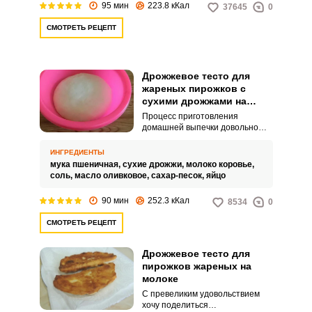
95 мин
223.8 кКал
37645
0
СМОТРЕТЬ РЕЦЕПТ
Дрожжевое тесто для
жареных пирожков с
сухими дрожжами на
молоке
Процесс приготовления
домашней выпечки довольно
трудоемкий, это в первую
очередь касается дрожжевого
ИНГРЕДИЕНТЫ
теста. Но не нужно быть
мука пшеничная,
сухие дрожжи,
молоко коровье,
виртуозным шеф-поваром,
соль,
масло оливковое,
сахар-песок,
яйцо
чтобы пожарить пирожки.
90 мин
252.3 кКал
8534
0
СМОТРЕТЬ РЕЦЕПТ
Дрожжевое тесто для
пирожков жареных на
молоке
С превеликим удовольствием
хочу поделиться