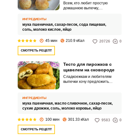
Всем, кто любит простую
домашнюю выпечку,
настоятельно рекомендую
приготовить тесто для пирожков
ИНГРЕДИЕНТЫ
из кислого молока. Процесс
мука пшеничная,
сахар-песок,
сода пищевая,
приготовления теста не
соль,
молоко кислое,
яйцо
отнимет много времени, а
выпечка на таком тесте
45 мин
210.9 кКал
20726
0
получится воздушной и
пористой.
СМОТРЕТЬ РЕЦЕПТ
Тесто для пирожков с
щавелем на сковороде
Сладкоежкам и любителям
выпечки хочу предложить
замечательный рецепт теста
для пирожков со щавелем,
приготовленных на сковороде.
ИНГРЕДИЕНТЫ
Выпечка получается
мука пшеничная,
масло сливочное,
сахар-песок,
необыкновенно аппетитной и
сухие дрожжи,
соль,
молоко коровье,
яйцо
понравится всем без
исключения.
100 мин
301.33 кКал
9583
0
СМОТРЕТЬ РЕЦЕПТ