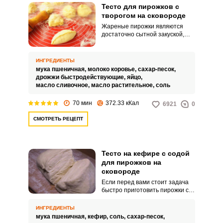
Тесто для пирожков с
творогом на сковороде
Жареные пирожки являются
достаточно сытной закуской,
даже с такой начинкой, как
творог. Творожная начинка
может быть сладкой или
ИНГРЕДИЕНТЫ
соленой.
мука пшеничная,
молоко коровье,
сахар-песок,
дрожжи быстродействующие,
яйцо,
масло сливочное,
масло растительное,
соль
70 мин
372.33 кКал
6921
0
СМОТРЕТЬ РЕЦЕПТ
Тесто на кефире с содой
для пирожков на
сковороде
Если перед вами стоит задача
быстро приготовить пирожки с
начинкой, то лучше замесить
тесто на кефире. Оно
ИНГРЕДИЕНТЫ
получается почти таким же
мука пшеничная,
кефир,
соль,
сахар-песок,
воздушным и пористым, как