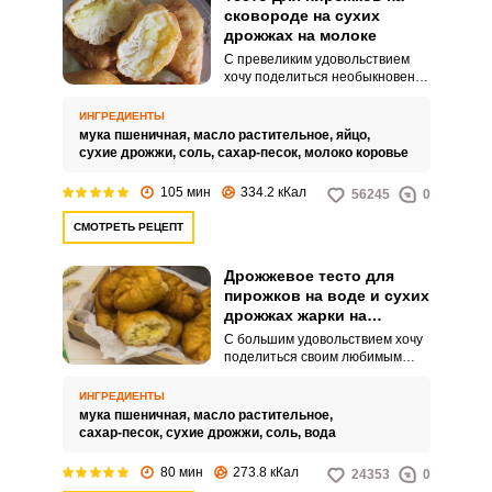
сковороде на сухих
дрожжах на молоке
С превеликим удовольствием
хочу поделиться необыкновенно
вкусным тестом для пирожков на
сковороде на сухих дрожжах на
ИНГРЕДИЕНТЫ
молоке. Такое тесто получается
мука пшеничная,
масло растительное,
яйцо,
невероятно воздушным и
сухие дрожжи,
соль,
сахар-песок,
молоко коровье
пушистым.
105 мин
334.2 кКал
56245
0
СМОТРЕТЬ РЕЦЕПТ
Дрожжевое тесто для
пирожков на воде и сухих
дрожжах жарки на
сковороде
С большим удовольствием хочу
поделиться своим любимым
рецептом дрожжевого теста,
которым часто пользуюсь для
ИНГРЕДИЕНТЫ
приготовления пирожков.
мука пшеничная,
масло растительное,
Дрожжевое тесто на воде и
сахар-песок,
сухие дрожжи,
соль,
вода
сухих дрожжах легкое в
приготовлении и
80 мин
273.8 кКал
24353
0
использовании.