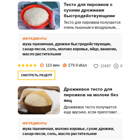
Тесто для пирожков с
сухими дрожжами
быстродействующими
Тесто для пирожков получается
очень пышным и воздушным,
если приготовить его на
дрожжах. А быстродействующие
ИНГРЕДИЕНТЫ
дрожжи – это простой способ
мука пшеничная,
дрожжи быстродействующие,
сделать его качественным.
сахар-песок,
соль,
молоко коровье,
яйцо,
ванилин,
масло растительное
110 мин
279.9 кКал
11687
0
СМОТРЕТЬ РЕЦЕПТ
Дрожжевое тесто для
пирожков на молоке без
яиц
Дрожжевое тесто получается
еще вкуснее, если приготовить
его на молоке. Пышное,
воздушное, очень мягкое и
ИНГРЕДИЕНТЫ
нежное, оно просто тает во рту!
мука пшеничная,
молоко коровье,
сухие дрожжи,
Настоящее объедение!
сахар-песок,
соль,
масло растительное