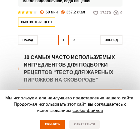
масло подсолнечное,
сода пищевая
дрожжевое и отлично подойдет
для жарки пирожков.
60 мин
357.2 кКал
17470
0
СМОТРЕТЬ РЕЦЕПТ
НАЗАД
1
2
ВПЕРЕД
10 САМЫХ ЧАСТО ИСПОЛЬЗУЕМЫХ
ИНГРЕДИЕНТОВ ДЛЯ ПОДБОРКИ
РЕЦЕПТОВ “ТЕСТО ДЛЯ ЖАРЕНЫХ
ПИРОЖКОВ НА СКОВОРОДЕ”
ПРОДУКТ НА 100Г
БЕЛКИ
ЖИРЫ
УГЛЕВОДЫ
Мы используем для наилучшего представления нашего сайта.
Продолжая использовать этот сайт, вы соглашаетесь с
Мука пшеничная
10.3
1.1
68.9
использованием
cookie-файлов
334
ПРИНЯТЬ
ОТКАЗАТЬСЯ
Сахар-песок
0
0
100
399