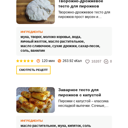
Творожно-дрожжевое
тесто для пирожков
Творожно-дрожжевое тесто для
пирожков прост вкусен и
понравится вашим домочадцам!
Ни для кого не секрет, что
вкусная домашняя выпечка
ИНГРЕДИЕНТЫ
получается только на хорошем
мука,
творог,
молоко коровье,
вода,
и качественном тесте. Как
яичный желток,
масло растительное,
вариант дрожжевого теста, вам
масло сливочное,
сухие дрожжи,
сахар-песок,
предлагается добавить к нему
соль,
ванилин
творог.
120 мин
263.92 кКал
10207
0
СМОТРЕТЬ РЕЦЕПТ
Заварное тесто для
пирожков с капустой
Пирожки с капустой – классика
несладкой выпечки. Сочные,
сытные, румяные – и в качестве
закуски хороши, и на перекус
идеально подходят.
ИНГРЕДИЕНТЫ
масло растительное,
мука,
кипяток,
соль