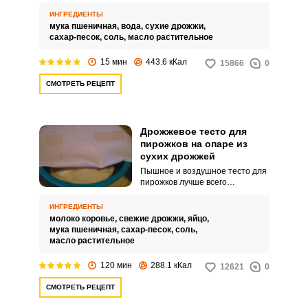
вкусное блюдо для перекуса.
Готовить его очень просто и
ИНГРЕДИЕНТЫ
справиться с этим даже
мука пшеничная,
вода,
сухие дрожжи,
начинающая хозяйка.
сахар-песок,
соль,
масло растительное
15 мин
443.6 кКал
15866
0
Запомнить меня
СМОТРЕТЬ РЕЦЕПТ
ВХОД
ЕЩЕ НЕ ЗАРЕГИСТРИРОВАННЫ?
Дрожжевое тесто для
пирожков на опаре из
Забыли пароль?
сухих дрожжей
Пышное и воздушное тесто для
пирожков лучше всего
приготовить на дрожжевой
опаре. Так оно отлично
ИНГРЕДИЕНТЫ
поднимается и пирожки
молоко коровье,
свежие дрожжи,
яйцо,
получаются просто
мука пшеничная,
сахар-песок,
соль,
восхитительными.
масло растительное
120 мин
288.1 кКал
12621
0
СМОТРЕТЬ РЕЦЕПТ