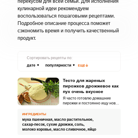
перекусом для всей семьи. Для исполнения
кулинарной идеи рекомендуем
воспользоваться пошаговыми рецептами.
Подробное описание процесса поможет
сэкономить время и получить качественный
продукт.
Сортировать рецепты по:
дате
популярности
ЕЩЕ
Тесто для жареных
пирожков дрожжевое как
пух очень вкусное
Я часто готовлю домашние
пирожки и постоянно ищу новые
рецепты идеального теста.
Сегодня хочу предложить вам
ИНГРЕДИЕНТЫ
очень вкусный рецепт
мука пшеничная,
масло растительное,
дрожжевого теста для
сахар-песок,
сухие дрожжи,
соль,
приготовления жареных
молоко коровье,
масло сливочное,
яйцо
пирожков.