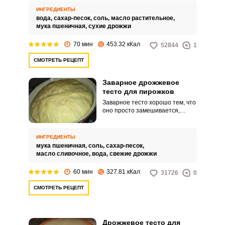
дрожжевого теста
ИНГРЕДИЕНТЫ
замешивается на воде.
вода,
сахар-песок,
соль,
масло растительное,
мука пшеничная,
сухие дрожжи
70 мин
453.32 кКал
52844
1
СМОТРЕТЬ РЕЦЕПТ
Заварное дрожжевое
тесто для пирожков
Заварное тесто хорошо тем, что
оно просто замешивается,
быстро подходит и пирожки из
него получаются воздушные и
нежные. Тесто заваривается
ИНГРЕДИЕНТЫ
кипятком и ему не требуется
мука пшеничная,
соль,
сахар-песок,
много времени на расстойку.
масло сливочное,
вода,
свежие дрожжи
60 мин
327.81 кКал
31726
0
СМОТРЕТЬ РЕЦЕПТ
Дрожжевое тесто для