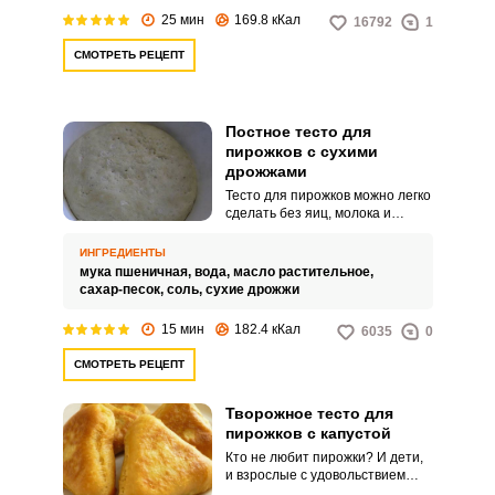
25 мин
169.8 кКал
16792
1
СМОТРЕТЬ РЕЦЕПТ
Постное тесто для
пирожков с сухими
дрожжами
Тесто для пирожков можно легко
сделать без яиц, молока и
сливочного масла. Такой
вариант выручит в период поста
ИНГРЕДИЕНТЫ
– нужно только подобрать
мука пшеничная,
вода,
масло растительное,
любимую овощную или
сахар-песок,
соль,
сухие дрожжи
фруктовую начинку.
15 мин
182.4 кКал
6035
0
СМОТРЕТЬ РЕЦЕПТ
Творожное тесто для
пирожков с капустой
Кто не любит пирожки? И дети,
и взрослые с удовольствием
едят эту румяную выпечку.