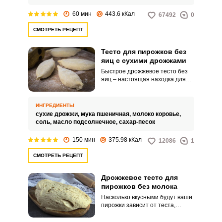
60 мин
443.6 кКал
67492
0
СМОТРЕТЬ РЕЦЕПТ
Тесто для пирожков без
яиц с сухими дрожжами
Быстрое дрожжевое тесто без
яиц – настоящая находка для
хозяек. Выпечка из него
получается воздушной и легкой.
ИНГРЕДИЕНТЫ
сухие дрожжи,
мука пшеничная,
молоко коровье,
соль,
масло подсолнечное,
сахар-песок
150 мин
375.98 кКал
12086
1
СМОТРЕТЬ РЕЦЕПТ
Дрожжевое тесто для
пирожков без молока
Насколько вкусными будут ваши
пирожки зависит от теста,
которое вы сделаете. Более
простой и быстрый вариант