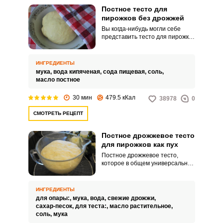
Постное тесто для
пирожков без дрожжей
Вы когда-нибудь могли себе
представить тесто для пирожков
без дрожжей, молока и яиц?
Чудо-рецепт постного блюда
существует, и сейчас мы
ИНГРЕДИЕНТЫ
поделимся им с вами.
мука,
вода кипяченая,
сода пищевая,
соль,
масло постное
30 мин
479.5 кКал
38978
0
СМОТРЕТЬ РЕЦЕПТ
Постное дрожжевое тесто
для пирожков как пух
Постное дрожжевое тесто,
которое в общем универсально,
и может быть использовано не
только для выпечки пирожков.
Замешивать тесто будем
ИНГРЕДИЕНТЫ
опарным методом.
для опары:,
мука,
вода,
свежие дрожжи,
сахар-песок,
для теста:,
масло растительное,
соль,
мука