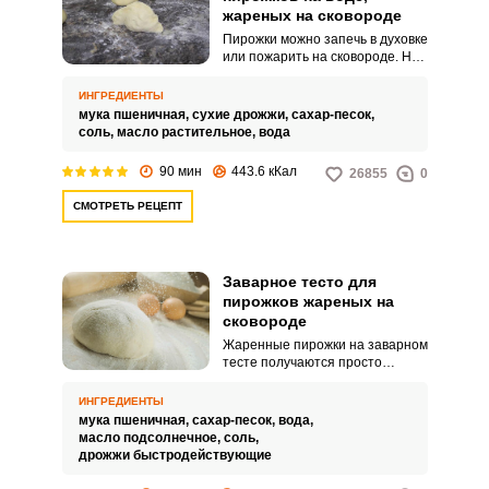
жареных на сковороде
Пирожки можно запечь в духовке
или пожарить на сковороде. Но
тесто для них всегда лучше
замешивать дрожжевое, оно
ИНГРЕДИЕНТЫ
хорошо подымается и подходит
мука пшеничная,
сухие дрожжи,
сахар-песок,
для любой начинки.
соль,
масло растительное,
вода
90 мин
443.6 кКал
26855
0
СМОТРЕТЬ РЕЦЕПТ
Заварное тесто для
пирожков жареных на
сковороде
Жаренные пирожки на заварном
тесте получаются просто
замечательными. Вкусные,
аппетитные, пышные и
ИНГРЕДИЕНТЫ
невероятно нежные.
мука пшеничная,
сахар-песок,
вода,
масло подсолнечное,
соль,
дрожжи быстродействующие