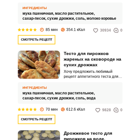
необыкновенным рецептом
дрожжевого теста,
ИНГРЕДИЕНТЫ
приготовленного на молоке.
мука пшеничная,
масло растительное,
Процесс приготовления теста
сахар-песок,
сухие дрожжи,
соль,
молоко коровье
довольно простой.
85 мин
354.1 кКал
30934
0
СМОТРЕТЬ РЕЦЕПТ
Тесто для пирожков
жареных на сковороде на
сухих дрожжах
Хочу предложить любимый
рецепт аппетитного теста для
пирожков, приготовленного на
сухих дрожжах. Тесто,
ИНГРЕДИЕНТЫ
приготовленное по этому
мука пшеничная,
масло растительное,
рецепту, имеет невероятную
сахар-песок,
сухие дрожжи,
соль,
вода
нежную и воздушную текстуру,
что придает домашней выпечки
70 мин
612.6 кКал
9828
0
ни с чем не сравненный вкус.
СМОТРЕТЬ РЕЦЕПТ
Дрожжевое тесто для
пирожков на воде,