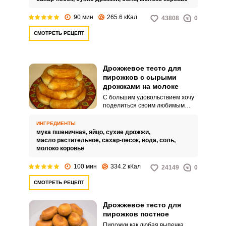
тогда этот рецепт для вас.
90 мин
265.6 кКал
43808
0
СМОТРЕТЬ РЕЦЕПТ
Дрожжевое тесто для
пирожков с сырыми
дрожжами на молоке
С большим удовольствием хочу
поделиться своим любимым
рецептом дрожжевого теста для
пирожков с сырыми дрожжами
ИНГРЕДИЕНТЫ
на молоке. Я использую такое
мука пшеничная,
яйцо,
сухие дрожжи,
тесто для приготовления
масло растительное,
сахар-песок,
вода,
соль,
пирожков.
молоко коровье
100 мин
334.2 кКал
24149
0
СМОТРЕТЬ РЕЦЕПТ
Дрожжевое тесто для
пирожков постное
Пирожки как любая выпечка