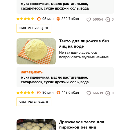
теста.
мука пшеничная,
масло растительное,
сахар-песок,
сухие дрожжи,
соль,
вода
95 мин
332.7 кКал
50054
0
СМОТРЕТЬ РЕЦЕПТ
Тесто для пирожков без
яиц на воде
Не так давно довелось
попробовать вкусные нежные
пирожки. Воздушная легкая
текстура теста приятно
удивила.
ИНГРЕДИЕНТЫ
мука пшеничная,
масло растительное,
сахар-песок,
сухие дрожжи,
соль,
вода
80 мин
443.6 кКал
66639
0
СМОТРЕТЬ РЕЦЕПТ
Дрожжевое тесто для
пирожков без яиц