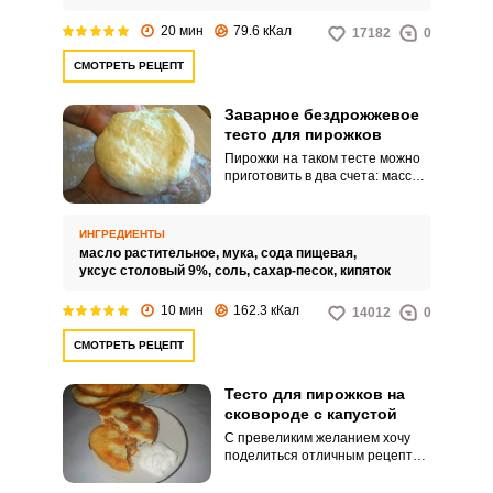
20 мин
79.6 кКал
17182
0
СМОТРЕТЬ РЕЦЕПТ
Заварное бездрожжевое
тесто для пирожков
Пирожки на таком тесте можно
приготовить в два счета: масса
не требует расстойки и готова к
разделке сразу после замеса.
Тесто также не содержит яиц и
ИНГРЕДИЕНТЫ
животных жиров, что
масло растительное,
мука,
сода пищевая,
понравится вегетарианцам.
уксус столовый 9%,
соль,
сахар-песок,
кипяток
10 мин
162.3 кКал
14012
0
СМОТРЕТЬ РЕЦЕПТ
Тесто для пирожков на
сковороде с капустой
С превеликим желанием хочу
поделиться отличным рецептом
вкусного теста для пирожков,
которым постоянно пользуюсь