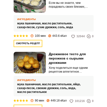
Если вы не знаете, чем
порадовать своих близких,
приготовьте пирожки.
Рекомендую воспользоваться
простым и очень вкусным
ИНГРЕДИЕНТЫ
рецептом дрожжевого теста для
мука пшеничная,
масло растительное,
пирожков без использования
сахар-песок,
сухие дрожжи,
соль,
вода
яиц.
100 мин
443.6 кКал
32044
0
СМОТРЕТЬ РЕЦЕПТ
Дрожжевое тесто для
пирожков с сырыми
дрожжами
Хочу поделиться еще одним
рецептом аппетитное
дрожжевое тесто для пирожков
с сырыми дрожжами, которое не
ИНГРЕДИЕНТЫ
оставит вас равнодушными.
мука пшеничная,
масло растительное,
яйцо,
Такое тесто получается
сахар-песок,
свежие дрожжи,
соль,
вода,
пористым и воздушным, что
масло растительное
придает выпечке незабываемый
вкус.
90 мин
449.18 кКал
101216
0