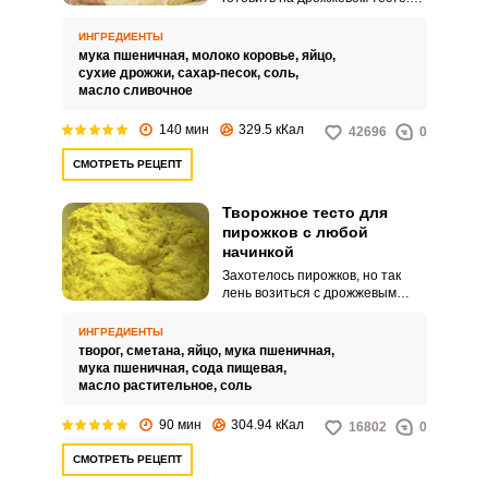
Тогда они получаются пушными
и сытными.
ИНГРЕДИЕНТЫ
мука пшеничная,
молоко коровье,
яйцо,
сухие дрожжи,
сахар-песок,
соль,
масло сливочное
140 мин
329.5 кКал
42696
0
СМОТРЕТЬ РЕЦЕПТ
Творожное тесто для
пирожков с любой
начинкой
Захотелось пирожков, но так
лень возиться с дрожжевым
тестом… И не нужно!
Приготовьте пирожки из
ИНГРЕДИЕНТЫ
творожного теста, а начинку
творог,
сметана,
яйцо,
мука пшеничная,
можно сделать из продуктов,
мука пшеничная,
сода пищевая,
которые всегда есть в
масло растительное,
соль
холодильнике.
90 мин
304.94 кКал
16802
0
СМОТРЕТЬ РЕЦЕПТ