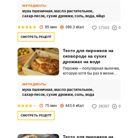
сама. Моя семья очень любит
ИНГРЕДИЕНТЫ
пирожки с капустой, поэтому я
мука пшеничная,
масло растительное,
это тесто использую именно с
сахар-песок,
сухие дрожжи,
соль,
вода,
яйцо
этой целью.
85 мин
396.3 кКал
17103
0
СМОТРЕТЬ РЕЦЕПТ
Тесто для пирожков на
сковороде на сухих
дрожжах на воде
Пирожки – популярная выпечка,
которую хотя бы раз в жизни
готовила любая хозяйка. У
каждой хозяйки имеется свой
ИНГРЕДИЕНТЫ
идеальный рецепт теста.
мука пшеничная,
масло растительное,
сахар-песок,
сухие дрожжи,
соль,
вода
75 мин
443.6 кКал
28357
0
СМОТРЕТЬ РЕЦЕПТ
Тесто для пирожков на