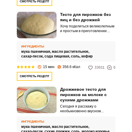
СМОТРЕТЬ РЕЦЕПТ
Тесто для пирожков без
яиц и без дрожжей
Хочу поделиться великолепным
и простым в приготовлении
рецептом теста для пирожков
без яиц и без дрожжей. На мой
взгляд, это идеальный рецепт,
ИНГРЕДИЕНТЫ
который можно использовать
мука пшеничная,
масло растительное,
для приготовления не только
сахар-песок,
сода пищевая,
соль,
кефир
пирожков, но и пиццы или
беляшей.
15 мин
356.6 кКал
33011
0
СМОТРЕТЬ РЕЦЕПТ
Дрожжевое тесто для
пирожков на молоке с
сухими дрожжами
Сегодня я расскажу о
необыкновенно вкусном
рецепте дрожжевого теста для
пирожков на молоке с сухими
ИНГРЕДИЕНТЫ
дрожжами. Если вы очень
мука пшеничная,
масло растительное,
любите домашнюю выпечку,
сахар-песок,
сухие дрожжи,
соль,
молоко коровье