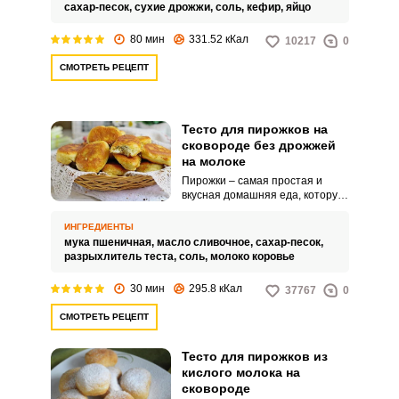
можно использовать не только
сахар-песок,
сухие дрожжи,
соль,
кефир,
яйцо
для приготовления пирожков, а
также булочек, пирогов и пиццы.
80 мин
331.52 кКал
10217
0
СМОТРЕТЬ РЕЦЕПТ
Тесто для пирожков на
сковороде без дрожжей
на молоке
Пирожки – самая простая и
вкусная домашняя еда, которую
любят как дети, так и взрослые.
Начинка для пирожков может
ИНГРЕДИЕНТЫ
быть любой.
мука пшеничная,
масло сливочное,
сахар-песок,
разрыхлитель теста,
соль,
молоко коровье
30 мин
295.8 кКал
37767
0
СМОТРЕТЬ РЕЦЕПТ
Тесто для пирожков из
кислого молока на
сковороде