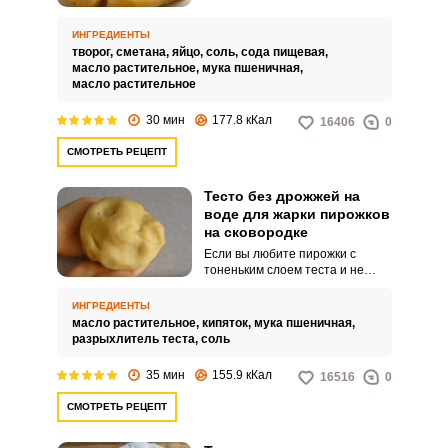
Пирожки удобно заготовить на
перекус или завтрак – в нужный
ИНГРЕДИЕНТЫ
момент сытная еда будет под
творог,
сметана,
яйцо,
соль,
сода пищевая,
рукой.
масло растительное,
мука пшеничная,
масло растительное
30 мин
177.8 кКал
16406
0
СМОТРЕТЬ РЕЦЕПТ
Тесто без дрожжей на
воде для жарки пирожков
на сковородке
Если вы любите пирожки с
тоненьким слоем теста и не
хотите возиться с дрожжами, то
этот рецепт для вас. Мы будем
ИНГРЕДИЕНТЫ
использовать минимум
масло растительное,
кипяток,
мука пшеничная,
ингредиентов, главный из
разрыхлитель теста,
соль
которых – кипяток.
35 мин
155.9 кКал
16516
0
СМОТРЕТЬ РЕЦЕПТ