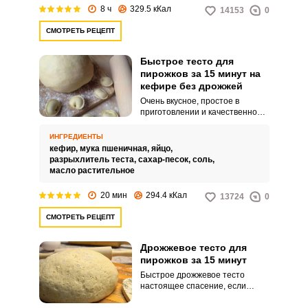
8 ч
329.5 кКал
14153
0
СМОТРЕТЬ РЕЦЕПТ
Быстрое тесто для
пирожков за 15 минут на
кефире без дрожжей
Очень вкусное, простое в
приготовлении и качественное
тесто для пирожков можно
приготовить на кефире без
ИНГРЕДИЕНТЫ
использования дрожжей. Их
кефир,
мука пшеничная,
яйцо,
легко заменить разрыхлителем,
ВХОД НА САЙТ
РЕГИСТРАЦИЯ
разрыхлитель теста,
сахар-песок,
соль,
который вместе с кефиром дают
масло растительное
такой же результат.
20 мин
294.4 кКал
13724
0
Войдите
с помощью социальных сетей:
СМОТРЕТЬ РЕЦЕПТ
Дрожжевое тесто для
пирожков за 15 минут
или
Быстрое дрожжевое тесто
настоящее спасение, если
нужно быстро приготовить