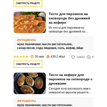
СМОТРЕТЬ РЕЦЕПТ
Тесто для пирожков на
сковороде без дрожжей
на кефире
Из теста для пирожков на
сковороде без дрожжей на
кефире я часто готовлю свои
фирменные пирожки и балую
ИНГРЕДИЕНТЫ
своих родных и близких. Хочу
мука пшеничная,
масло растительное,
поделиться своим любимым
сахар-песок,
сода пищевая,
соль,
кефир,
яйцо
рецептом замечательного теста
для пирожков, приготовленного
30 мин
439.2 кКал
14662
0
без дрожжей на кефире.
СМОТРЕТЬ РЕЦЕПТ
Тесто на кефире для
пирожков на сковороде с
дрожжами
Сегодня хочу рассказать вам о
невероятно вкусном рецепте
теста для пирожков,
приготовленного на кефире с
ИНГРЕДИЕНТЫ
дрожжами. Аппетитное тесто
мука пшеничная,
масло растительное,