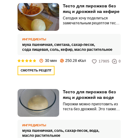
Тесто для пирожков без
яиц и дрожжей на кефире
Сегодня хочу поделиться
замечательным рецептом теста
для пирожков, приготовленного
на кефире без яиц и дрожжей.
Процесс приготовления теста
ИНГРЕДИЕНТЫ
не займет много времени.
мука пшеничная,
сметана,
сахар-песок,
сода пищевая,
соль,
кефир,
масло растительное
30 мин
250.28 кКал
17905
0
СМОТРЕТЬ РЕЦЕПТ
Тесто для пирожков без
яиц и дрожжей на воде
Пирожки можно приготовить из
теста без дрожжей. Это также
вкусно, но времени на
приготовление уйдет
значительно меньше.
ИНГРЕДИЕНТЫ
мука пшеничная,
соль,
сахар-песок,
вода,
масло растительное