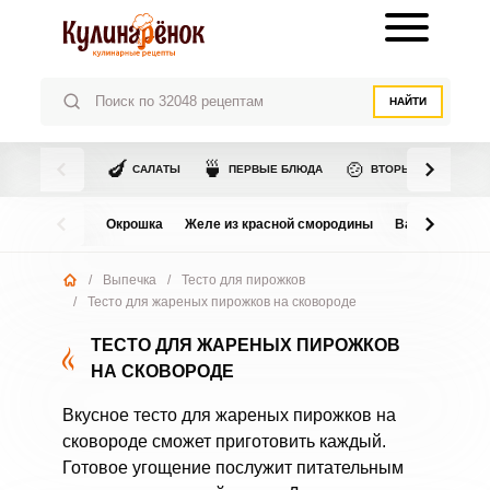
НАЙТИ
🍆
🍵
🍲
САЛАТЫ
ПЕРВЫЕ БЛЮДА
ВТОРЫЕ БЛЮДА
Окрошка
Желе из красной смородины
Варенье из в
/
Выпечка
/
Тесто для пирожков
/
Тесто для жареных пирожков на сковороде
ТЕСТО ДЛЯ ЖАРЕНЫХ ПИРОЖКОВ
НА СКОВОРОДЕ
Вкусное тесто для жареных пирожков на
сковороде сможет приготовить каждый.
Готовое угощение послужит питательным