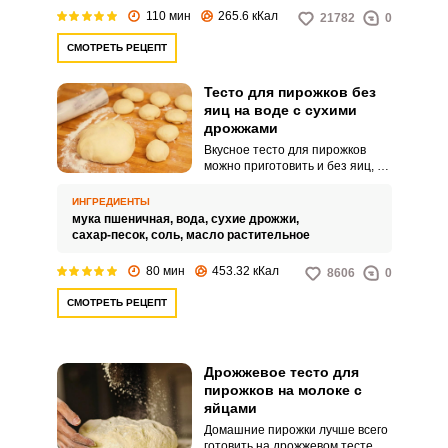
110 мин
265.6 кКал
21782
0
СМОТРЕТЬ РЕЦЕПТ
Тесто для пирожков без
яиц на воде с сухими
дрожжами
Вкусное тесто для пирожков
можно приготовить и без яиц, а
на дрожжах оно получается
особенно пышным и
ИНГРЕДИЕНТЫ
аппетитным. Готовить его
мука пшеничная,
вода,
сухие дрожжи,
довольно просто, главное
сахар-песок,
соль,
масло растительное
следовать рецепту, тогда и
тесто получится качественным и
80 мин
453.32 кКал
8606
0
воздушным.
СМОТРЕТЬ РЕЦЕПТ
Дрожжевое тесто для
пирожков на молоке с
яйцами
Домашние пирожки лучше всего
готовить на дрожжевом тесте.