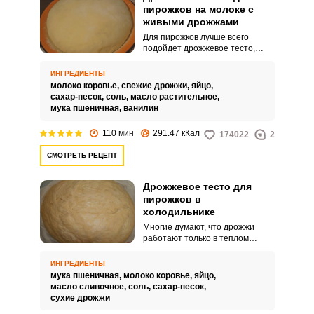
пирожков на молоке с
живыми дрожжами
Для пирожков лучше всего
подойдет дрожжевое тесто,
замешенное на молоке и живых
дрожжах. Хоть это и отнимет у
ИНГРЕДИЕНТЫ
вас некоторое время, пирожки
молоко коровье,
свежие дрожжи,
яйцо,
получатся пышными и
сахар-песок,
соль,
масло растительное,
ароматными.
мука пшеничная,
ванилин
110 мин
291.47 кКал
174022
2
СМОТРЕТЬ РЕЦЕПТ
Дрожжевое тесто для
пирожков в
холодильнике
Многие думают, что дрожжи
работают только в теплом
месте. Но по этому рецепту у
вас получится замечательное
ИНГРЕДИЕНТЫ
воздушное тесто для пирожков в
мука пшеничная,
молоко коровье,
яйцо,
холодильнике.
масло сливочное,
соль,
сахар-песок,
сухие дрожжи