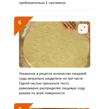
приблизительно 1 сантиметр.
Начнем готовить тесто для пирожков без яиц и без
Отправляя эту форму, вы соглашаетесь с
Правилами сайта
,
6
Запомнить меня
дрожжей. Первым делом подготовьте все необходимые
Политикой конфиденциальности
,
Политикой обработки
ингредиенты для приготовления быстрого теста.
т
персональных данных
и
Пользовательским соглашением
ВХОД
ЕЩЕ НЕ ЗАРЕГИСТРИРОВАННЫ?
с
Забыли пароль?
ОТПРАВИТЬ СООБЩЕНИЕ
Указанное в рецепте количество пищевой
соды визуально разделите на три части.
Одной частью присыпьте тесто,
равномерно распределяя пищевую соду
руками по всей поверхности.