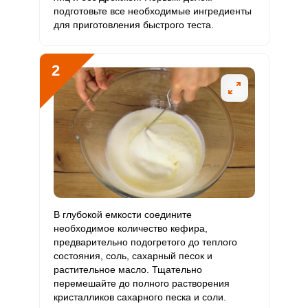
подготовьте все необходимые ингредиенты
для приготовления быстрого теста.
Витамин
0 мкг
10 мкг
0
0
D
2
Витамин
10.9 мг
15 мг
9.6
72.9
E
Биотин
14 мг
50 мг
3.7
28.1
Витамин
0.2 мкг
120 мкг
0
0.1
К
Витамин
20.3 мг
20 мг
13.3
101.5
РР
В глубокой емкости соедините
Калий
необходимое количество кефира,
861.9 мг
2500 мг
4.5
34.5
предварительно подогретого до теплого
состояния, соль, сахарный песок и
Кальций
166.1 мг
1000 мг
2.2
16.6
растительное масло. Тщательно
перемешайте до полного растворения
Кремний
28 мг
30 мг
12.3
93.3
кристалликов сахарного песка и соли.