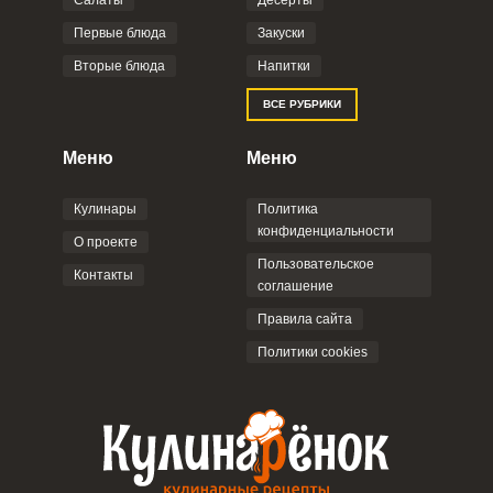
Салаты
Десерты
Фото до 4 шт, до 5 mb
ПРИКРЕПИТЬ
Первые блюда
Закуски
Вторые блюда
Напитки
Отправляя эту форму, вы соглашаетесь с
ВСЕ РУБРИКИ
Правилами сайта
,
Политикой
конфиденциальности
,
Политикой обработки
персональных данных
и
Пользовательским
Меню
Меню
соглашением
.
Кулинары
Политика
конфиденциальности
О проекте
Пользовательское
Контакты
соглашение
ОТПРАВИТЬ КОММЕНТАРИЙ
Правила сайта
Политики cookies