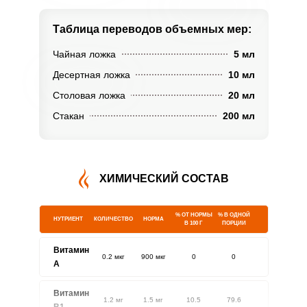
Таблица переводов
объемных мер:
Чайная ложка
5 мл
Десертная ложка
10 мл
Столовая ложка
20 мл
Стакан
200 мл
ХИМИЧЕСКИЙ СОСТАВ
% ОТ НОРМЫ
% В ОДНОЙ
НУТРИЕНТ
КОЛИЧЕСТВО
НОРМА
В 100 Г
ПОРЦИИ
Витамин
0.2 мкг
900 мкг
0
0
A
Витамин
1.2 мг
1.5 мг
10.5
79.6