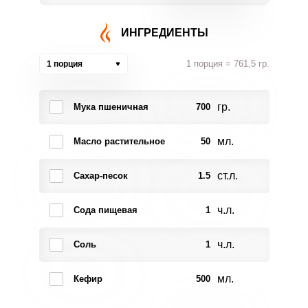
ИНГРЕДИЕНТЫ
1 порция = 761,5 гр.
1 порция
гр.
Мука пшеничная
700
мл.
Масло растительное
50
ст.л.
Сахар-песок
1.5
ч.л.
Сода пищевая
1
ч.л.
Соль
1
мл.
Кефир
500