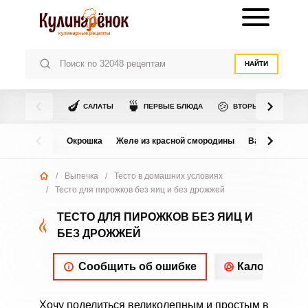
НАЙТИ
🍆
🍵
🍲
САЛАТЫ
ПЕРВЫЕ БЛЮДА
ВТОРЫЕ БЛЮДА
Окрошка
Желе из красной смородины
Варенье из в
/
Выпечка
/
Тесто в домашних условиях
/
Тесто для пирожков без яиц и без дрожжей
ТЕСТО ДЛЯ ПИРОЖКОВ БЕЗ ЯИЦ И
БЕЗ ДРОЖЖЕЙ
Сообщить об ошибке
Калорийнос
Хочу поделиться великолепным и простым в