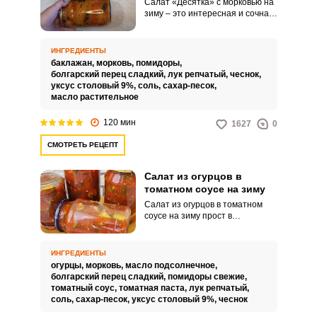
Салат «Десятка» с морковью на
зиму – это интересная и сочная
заготовка. Все ингредиенты
дополняют друг друга.
ИНГРЕДИЕНТЫ
баклажан,
морковь,
помидоры,
болгарский перец сладкий,
лук репчатый,
чеснок,
уксус столовый 9%,
соль,
сахар-песок,
масло растительное
120 мин
1627
0
СМОТРЕТЬ РЕЦЕПТ
Салат из огурцов в
томатном соусе на зиму
Салат из огурцов в томатном
соусе на зиму прост в
приготовлении и понравится
большинству домочадцев!
Огурцы на зиму можно заготовит
ИНГРЕДИЕНТЫ
по-разному. Невероятно
огурцы,
морковь,
масло подсолнечное,
вкусными получаются огурчики в
болгарский перец сладкий,
помидоры свежие,
томатном соусе.
томатный соус,
томатная паста,
лук репчатый,
соль,
сахар-песок,
уксус столовый 9%,
чеснок