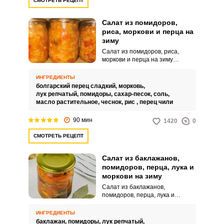
СМОТРЕТЬ РЕЦЕПТ
Салат из помидоров,
риса, моркови и перца на
зиму
Салат из помидоров, риса,
моркови и перца на зиму
готовится достаточно просто и
представляет собой
ИНГРЕДИЕНТЫ
потрясающе сытное угощение,
болгарский перец сладкий,
морковь,
которое уместно не только для
лук репчатый,
помидоры,
сахар-песок,
соль,
повседневного употребления,
масло растительное,
чеснок,
рис ,
перец чили
но и для праздничных застолий.
Для реализации рецепта я
90 мин
1420
0
обычно использую всю овощную
«некондицию», которая
СМОТРЕТЬ РЕЦЕПТ
непригодна для консервации в
целом виде.
Салат из баклажанов,
помидоров, перца, лука и
моркови на зиму
Салат из баклажанов,
помидоров, перца, лука и
моркови на зиму – это
оригинальная и невероятно
ИНГРЕДИЕНТЫ
вкусная заготовка для вашего
баклажан,
помидоры,
лук репчатый,