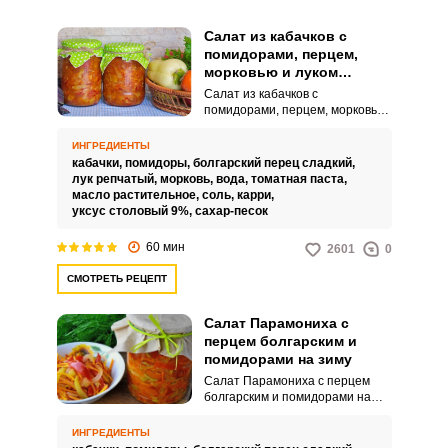
Салат из кабачков с
помидорами, перцем,
морковью и луком
«Пальчики оближешь» на
Салат из кабачков с
зиму
помидорами, перцем, морковью
и луком «Пальчики оближешь»
на зиму – это очень вкусное,
ИНГРЕДИЕНТЫ
яркое и аппетитное угощение
кабачки,
помидоры,
болгарский перец сладкий,
для вашего стола. Такой салат
лук репчатый,
морковь,
вода,
томатная паста,
можно подавать к горячим
масло растительное,
соль,
карри,
гарнирам, мясным, рыбным
уксус столовый 9%,
сахар-песок
блюдам и другим домашним
угощениям.
60 мин
2601
0
СМОТРЕТЬ РЕЦЕПТ
Салат Парамониха с
перцем болгарским и
помидорами на зиму
Салат Парамониха с перцем
болгарским и помидорами на
зиму – это легкий и
актуальный вариант заготовки
ИНГРЕДИЕНТЫ
на зиму. Такой салат получается