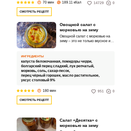
70 мин
189.11 кКал
14729
0
СМОТРЕТЬ РЕЦЕПТ
Овощной салат с
морковью на зиму
Овощной салат с морковью на
зиму – это не только вкусное и
полезное блюдо, которое
поможет вам получить заряд
витаминов даже среди зимы, но
ИНГРЕДИЕНТЫ
и очень практичная закуска,
капуста белокочанная,
помидоры черри,
которую можно использовать в
болгарский перец сладкий,
лук репчатый,
качестве гарнира к мясным или
морковь,
соль,
сахар-песок,
рыбным блюдам. Также такой
перец чёрный горошек,
масло растительное,
салат с легкостью может стать
уксус столовый 9%
заправкой для овощного супа.
180 мин
951
0
СМОТРЕТЬ РЕЦЕПТ
Салат «Десятка» с
морковью на зиму