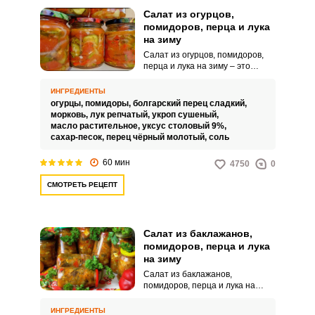
Салат из огурцов,
помидоров, перца и лука
на зиму
Салат из огурцов, помидоров,
перца и лука на зиму – это
простой рецепт овощного
ассорти. Готовка этого блюда не
ИНГРЕДИЕНТЫ
займет у вас много времени, так
огурцы,
помидоры,
болгарский перец сладкий,
как простота приготовления –
морковь,
лук репчатый,
укроп сушеный,
одно из его преимуществ.
масло растительное,
уксус столовый 9%,
сахар-песок,
перец чёрный молотый,
соль
60 мин
4750
0
СМОТРЕТЬ РЕЦЕПТ
Салат из баклажанов,
помидоров, перца и лука
на зиму
Салат из баклажанов,
помидоров, перца и лука на
зиму – это не только отличный
способ сохранить урожай
ИНГРЕДИЕНТЫ