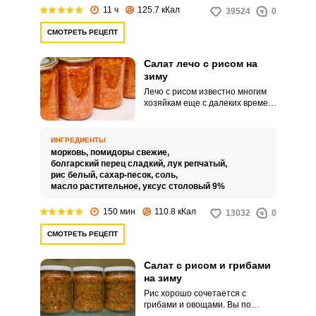
11 ч
125.7 кКал
39524
0
СМОТРЕТЬ РЕЦЕПТ
Салат лечо с рисом на
зиму
Лечо с рисом известно многим
хозяйкам еще с далеких времен
перестройки. Оно просто в
приготовлении, набор продуктов
доступный и обычный.
ИНГРЕДИЕНТЫ
морковь,
помидоры свежие,
болгарский перец сладкий,
лук репчатый,
рис белый,
сахар-песок,
соль,
масло растительное,
уксус столовый 9%
150 мин
110.8 кКал
13032
0
СМОТРЕТЬ РЕЦЕПТ
Салат с рисом и грибами
на зиму
Рис хорошо сочетается с
грибами и овощами. Вы по