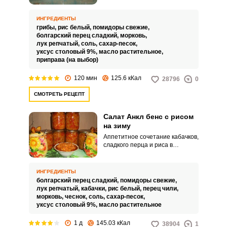
предлагаемому рецепту можете
заготовить на зиму сытный
плов, к тому же и постный.
ИНГРЕДИЕНТЫ
грибы,
рис белый,
помидоры свежие,
болгарский перец сладкий,
морковь,
лук репчатый,
соль,
сахар-песок,
уксус столовый 9%,
масло растительное,
приправа (на выбор)
120 мин
125.6 кКал
28796
0
СМОТРЕТЬ РЕЦЕПТ
Салат Анкл бенс с рисом
на зиму
Аппетитное сочетание кабачков,
сладкого перца и риса в
томатном соусе подарит вам
прекрасные минуты
удовольствия. Заготовка
ИНГРЕДИЕНТЫ
превосходит по вкусу мировой
болгарский перец сладкий,
помидоры свежие,
бренд, хотя идея её рецепта
лук репчатый,
кабачки,
рис белый,
перец чили,
пришла как - раз от дяди Бенса
морковь,
чеснок,
соль,
сахар-песок,
и приобрела массу вариаций из
уксус столовый 9%,
масло растительное
различных ингредиентов.
1 д
145.03 кКал
38904
1