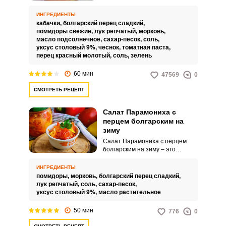
настоящий кладезь множества
витаминов.
ИНГРЕДИЕНТЫ
кабачки,
болгарский перец сладкий,
помидоры свежие,
лук репчатый,
морковь,
масло подсолнечное,
сахар-песок,
соль,
уксус столовый 9%,
чеснок,
томатная паста,
перец красный молотый,
соль,
зелень
60 мин
47569
0
СМОТРЕТЬ РЕЦЕПТ
Салат Парамониха с
перцем болгарским на
зиму
Салат Парамониха с перцем
болгарским на зиму – это
невероятно вкусная, сочная и
оригинальная заготовка для
ИНГРЕДИЕНТЫ
всей семьи. Такое аппетитный
помидоры,
морковь,
болгарский перец сладкий,
салат можно просто есть с
лук репчатый,
соль,
сахар-песок,
хлебом, подавать с горячими
уксус столовый 9%,
масло растительное
обеденными блюдами.
50 мин
776
0