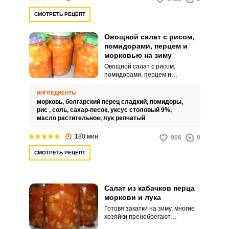
СМОТРЕТЬ РЕЦЕПТ
Овощной салат с рисом,
помидорами, перцем и
морковью на зиму
Овощной салат с рисом,
помидорами, перцем и
морковью на зиму – это вкусный,
яркий, простой в готовке салат!
ИНГРЕДИЕНТЫ
Приготовив его один раз, вы
морковь,
болгарский перец сладкий,
помидоры,
станете его готовить каждый
рис ,
соль,
сахар-песок,
уксус столовый 9%,
год. Можете открыть баночку
масло растительное,
лук репчатый
для перекуса, использовать в
качестве закуски или заправки
180 мин
906
0
для супа.
СМОТРЕТЬ РЕЦЕПТ
Салат из кабачков перца
моркови и лука
Готовя закатки на зиму, многие
хозяйки пренебрегают
заготовками салатов. А ведь это