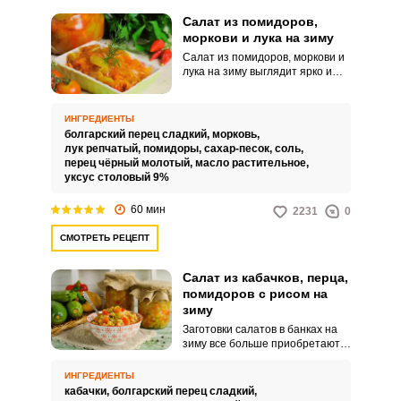
Салат из помидоров,
моркови и лука на зиму
Салат из помидоров, моркови и
лука на зиму выглядит ярко и
привлекательно. Приготовление
закуски не требует много
времени и сил.
ИНГРЕДИЕНТЫ
болгарский перец сладкий,
морковь,
лук репчатый,
помидоры,
сахар-песок,
соль,
перец чёрный молотый,
масло растительное,
уксус столовый 9%
60 мин
2231
0
СМОТРЕТЬ РЕЦЕПТ
Салат из кабачков, перца,
помидоров с рисом на
зиму
Заготовки салатов в банках на
зиму все больше приобретают
популярность. Особенно
вкусными получаются закатки с
ИНГРЕДИЕНТЫ
рисом и овощами.
кабачки,
болгарский перец сладкий,