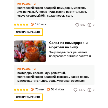
закуска, которая станет
ИНГРЕДИЕНТЫ
отличным дополнением на
болгарский перец сладкий,
помидоры,
морковь,
вашем столе. Перец получится
лук репчатый,
перец чили,
масло растительное,
очень хрустящим, сочным, с
уксус столовый 9%,
сахар-песок,
соль
насыщенным вкусом.
120 мин
947
0
СМОТРЕТЬ РЕЦЕПТ
Салат из помидоров и
моркови на зиму
Хочу поделиться рецептом
прекрасного зимнего салата из
помидоров и моркови. Для
приготовления ароматного
салата используют спелые и
ИНГРЕДИЕНТЫ
сочные овощи, богатые
помидоры свежие,
лук репчатый,
полезными витаминами.
болгарский перец сладкий,
морковь,
сахар-песок,
масло растительное,
соль,
уксусная эссенция
70 мин
53.4 кКал
6377
0
СМОТРЕТЬ РЕЦЕПТ