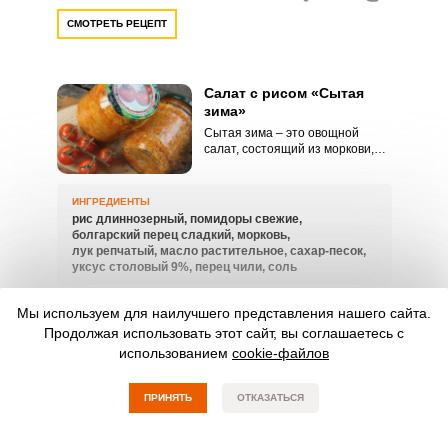
СМОТРЕТЬ РЕЦЕПТ
Салат с рисом «Сытая
зима»
Сытая зима – это овощной
салат, состоящий из моркови,
перца, помидоров и лука с
добавлением риса. Для вас
закатка такого салата в
ИНГРЕДИЕНТЫ
новинку? Давайте готовить
рис длиннозерный,
помидоры свежие,
вместе! Такой сытный салат
болгарский перец сладкий,
морковь,
выручит вас не раз, когда гости
лук репчатый,
масло растительное,
сахар-песок,
уже на пороге и необходимо
уксус столовый 9%,
перец чили,
соль
накрыть стол за 5 минут.
50 мин
160.62 кКал
13967
0
Мы используем для наилучшего представления нашего сайта.
Продолжая использовать этот сайт, вы соглашаетесь с
СМОТРЕТЬ РЕЦЕПТ
использованием
cookie-файлов
Салат с рисом на зиму
без стерилизации
ПРИНЯТЬ
ОТКАЗАТЬСЯ
Еще одним открытием для меня
стал зимний салат с рисом,