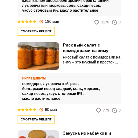
кабачки,
помидоры,
болгарский перец сладкий,
очень вкусным, ярким и
лук репчатый,
морковь,
соль,
сахар-песок,
насыщенным.
уксус столовый 9%,
масло растительное
180 мин
1176
0
СМОТРЕТЬ РЕЦЕПТ
Рисовый салат с
помидорами на зиму
Рисовый салат с помидорами на
зиму – это вкусный и простой
рецепт консервации на зиму.
Можно брать его с собой в
походы и пикники.
ИНГРЕДИЕНТЫ
помидоры,
лук репчатый,
рис ,
болгарский перец сладкий,
соль,
морковь,
сахар-песок,
уксус столовый 9%,
масло растительное
90 мин
779
0
СМОТРЕТЬ РЕЦЕПТ
Закуска из кабачков и