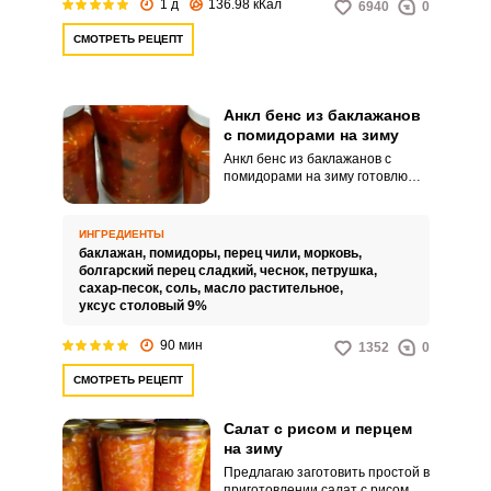
1 д
136.98 кКал
6940
0
СМОТРЕТЬ РЕЦЕПТ
Анкл бенс из баклажанов
с помидорами на зиму
Анкл бенс из баклажанов с
помидорами на зиму готовлю
каждый год. Мне нравится этот
салат своей универсальностью,
я подаю его ко вторым блюдам
ИНГРЕДИЕНТЫ
из мяса и рыбы, а также с ним
баклажан,
помидоры,
перец чили,
морковь,
очень вкусно есть спагетти и
болгарский перец сладкий,
чеснок,
петрушка,
рис.
сахар-песок,
соль,
масло растительное,
уксус столовый 9%
90 мин
1352
0
СМОТРЕТЬ РЕЦЕПТ
Салат с рисом и перцем
на зиму
Предлагаю заготовить простой в
приготовлении салат с рисом и