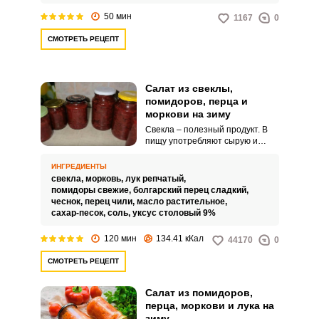
50 мин
1167
0
СМОТРЕТЬ РЕЦЕПТ
Салат из свеклы,
помидоров, перца и
моркови на зиму
Свекла – полезный продукт. В
пищу употребляют сырую и
готовую свеклу.
ИНГРЕДИЕНТЫ
свекла,
морковь,
лук репчатый,
помидоры свежие,
болгарский перец сладкий,
чеснок,
перец чили,
масло растительное,
сахар-песок,
соль,
уксус столовый 9%
120 мин
134.41 кКал
44170
0
СМОТРЕТЬ РЕЦЕПТ
Салат из помидоров,
перца, моркови и лука на
зиму