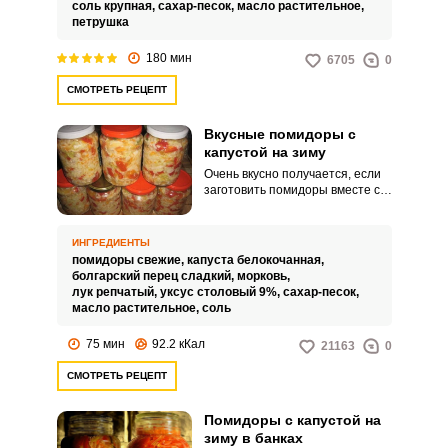
урожай, собранный на даче или
соль крупная,
сахар-песок,
масло растительное,
приусадебном участке. К слову,
петрушка
вместе с овощами, вы
сохраняете запас летних
180 мин
6705
0
витаминов, которых очень уж не
хватает зимой.
СМОТРЕТЬ РЕЦЕПТ
Вкусные помидоры с
капустой на зиму
Очень вкусно получается, если
заготовить помидоры вместе с
другими овощами, к примеру,
сделать салат из томатов с
капустой. Его не нужно
ИНГРЕДИЕНТЫ
стерилизовать, а это,
помидоры свежие,
капуста белокочанная,
согласитесь, очень удобно.
болгарский перец сладкий,
морковь,
лук репчатый,
уксус столовый 9%,
сахар-песок,
масло растительное,
соль
75 мин
92.2 кКал
21163
0
СМОТРЕТЬ РЕЦЕПТ
Помидоры с капустой на
зиму в банках