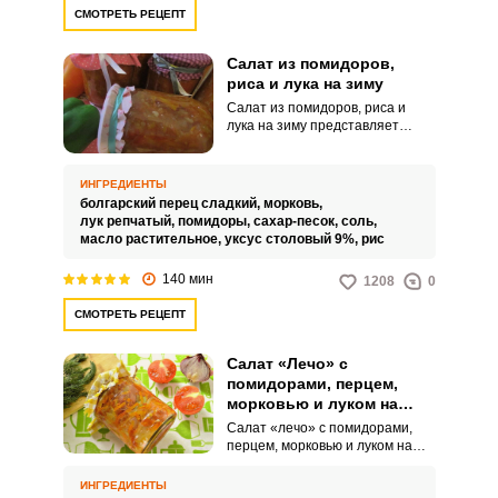
СМОТРЕТЬ РЕЦЕПТ
Салат из помидоров,
риса и лука на зиму
Салат из помидоров, риса и
лука на зиму представляет
собой яркую сочную закуску,
которая прекрасно подходит к
любым гарнирам. Сытный салат
ИНГРЕДИЕНТЫ
идеален для тех, кто соблюдает
болгарский перец сладкий,
морковь,
пост.
лук репчатый,
помидоры,
сахар-песок,
соль,
масло растительное,
уксус столовый 9%,
рис
140 мин
1208
0
СМОТРЕТЬ РЕЦЕПТ
Салат «Лечо» с
помидорами, перцем,
морковью и луком на
зиму
Салат «лечо» с помидорами,
перцем, морковью и луком на
зиму отличается ярким вкусом,
невероятной сочностью и
ИНГРЕДИЕНТЫ