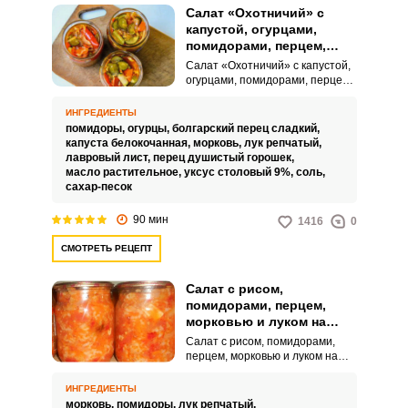
по ингредиентам:Болгарский
Салат «Охотничий» с
перец выбирайте крепкий и
капустой, огурцами,
упругий, без пятен и
помидорами, перцем,
повреждений на кожуре.
морковью и луком на
Салат «Охотничий» с капустой,
зиму
огурцами, помидорами, перцем,
Запомнить меня
морковью и луком на зиму – это
отличный способ сохранить
ИНГРЕДИЕНТЫ
витамины и вкус летних овощей
ВХОД
помидоры,
огурцы,
болгарский перец сладкий,
на весь год. Этот салат будет
капуста белокочанная,
морковь,
лук репчатый,
отличным гарниром для мясных
лавровый лист,
перец душистый горошек,
ЕЩЕ НЕ ЗАРЕГИСТРИРОВАННЫ?
или рыбных блюд.
масло растительное,
уксус столовый 9%,
соль,
сахар-песок
Забыли пароль?
90 мин
1416
0
СМОТРЕТЬ РЕЦЕПТ
Салат с рисом,
помидорами, перцем,
морковью и луком на
зиму
Салат с рисом, помидорами,
перцем, морковью и луком на
зиму отлично сочетает в себе
все доступные сезонные овощи.
ИНГРЕДИЕНТЫ
Свежие помидоры, ароматный
морковь,
помидоры,
лук репчатый,