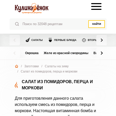
НАЙТИ
🍆
🍵
🍲
САЛАТЫ
ПЕРВЫЕ БЛЮДА
ВТОРЫЕ БЛЮДА
Окрошка
Желе из красной смородины
Варенье из в
/
Заготовки
/
Салаты на зиму
/
Салат из помидоров, перца и моркови
САЛАТ ИЗ ПОМИДОРОВ, ПЕРЦА И
МОРКОВИ
Для приготовления данного салата
используем смесь из помидоров, перца и
моркови. Настоящая витаминная бомба и