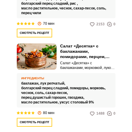
перец, хрустящая морковь и лук
болгарский перец сладкий,
рис ,
привнесут в рацион максимум
масло растительное,
чеснок,
сахар-песок,
соль,
пользы и витаминов.
перец чили
70 мин
2153
0
СМОТРЕТЬ РЕЦЕПТ
Салат «Десятка» с
баклажанами,
помидорами, перцем,
морковью и луком на
Салат «Десятка» с
зиму
баклажанами, морковкой, луком,
помидорами и перцем на зиму –
это интересный и несложный в
ИНГРЕДИЕНТЫ
исполнении кулинарный
баклажан,
лук репчатый,
вариант. Такая заготовка
болгарский перец сладкий,
помидоры,
морковь,
примечательна тем, что
чеснок,
соль,
сахар-песок,
основные ингредиенты нужно
перец душистый горошек,
гвоздика,
добавлять в количестве по 10
масло растительное,
уксус столовый 9%
штук.
80 мин
1488
0
СМОТРЕТЬ РЕЦЕПТ