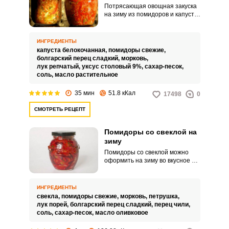
Потрясающая овощная закуска
на зиму из помидоров и капусты.
Очень сочное, пряное блюдо,
которое станет отличным
дополнением для ваших
ИНГРЕДИЕНТЫ
кулинарных шедевров.
капуста белокочанная,
помидоры свежие,
болгарский перец сладкий,
морковь,
лук репчатый,
уксус столовый 9%,
сахар-песок,
соль,
масло растительное
35 мин
51.8 кКал
17498
0
СМОТРЕТЬ РЕЦЕПТ
Помидоры со свеклой на
зиму
Помидоры со свеклой можно
оформить на зиму во вкусное и
пикантное овощное лечо.
Заготовка имеет нежный вкус,
который можно разнообразить
ИНГРЕДИЕНТЫ
нотками острого красного перца.
свекла,
помидоры свежие,
морковь,
петрушка,
лук порей,
болгарский перец сладкий,
перец чили,
соль,
сахар-песок,
масло оливковое