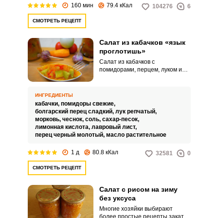
160 мин
79.4 кКал
104276
6
СМОТРЕТЬ РЕЦЕПТ
Салат из кабачков «язык
проглотишь»
Салат из кабачков с
помидорами, перцем, луком и
чесноком получается ярким и
кисло-сладким на вкус. Уксус при
консервации не используется,
ИНГРЕДИЕНТЫ
его заменяет лимонная кислота.
кабачки,
помидоры свежие,
болгарский перец сладкий,
лук репчатый,
морковь,
чеснок,
соль,
сахар-песок,
лимонная кислота,
лавровый лист,
перец черный молотый,
масло растительное
1 д
80.8 кКал
32581
0
СМОТРЕТЬ РЕЦЕПТ
Салат с рисом на зиму
без уксуса
Многие хозяйки выбирают
более простые рецепты закаток