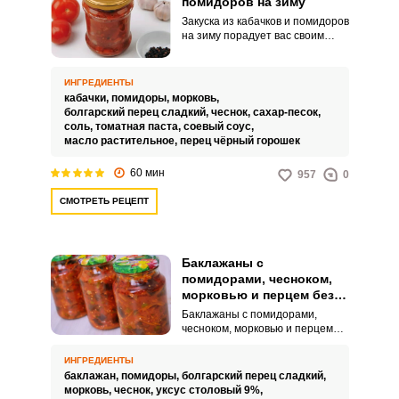
помидоров на зиму
Закуска из кабачков и помидоров
на зиму порадует вас своим
насыщенным вкусом и
невероятной сочностью.
Заготовка идеально дополнит
ИНГРЕДИЕНТЫ
ваш домашний или
кабачки,
помидоры,
морковь,
праздничный стол.
болгарский перец сладкий,
чеснок,
сахар-песок,
соль,
томатная паста,
соевый соус,
масло растительное,
перец чёрный горошек
60 мин
957
0
СМОТРЕТЬ РЕЦЕПТ
Баклажаны с
помидорами, чесноком,
морковью и перцем без
стерилизации на зиму
Баклажаны с помидорами,
чесноком, морковью и перцем
без стерилизации на зиму – это
отличный вариант консервации
ИНГРЕДИЕНТЫ
на зиму, который поможет вам
баклажан,
помидоры,
болгарский перец сладкий,
сохранить на длительный срок
морковь,
чеснок,
уксус столовый 9%,