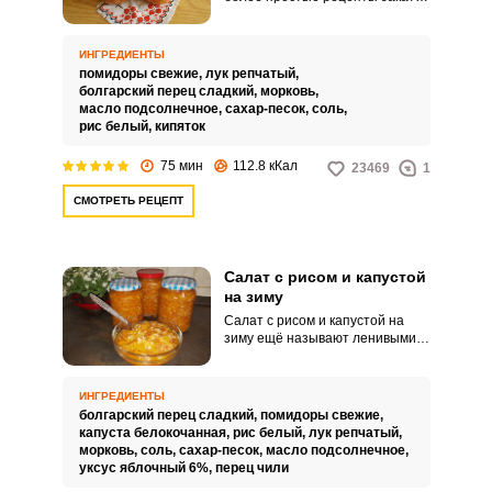
на зиму, и очень даже зря.
Салат из овощей и риса
обладает прекрасным,
ИНГРЕДИЕНТЫ
насыщенным вкусом.
помидоры свежие,
лук репчатый,
болгарский перец сладкий,
морковь,
масло подсолнечное,
сахар-песок,
соль,
рис белый,
кипяток
75 мин
112.8 кКал
23469
1
СМОТРЕТЬ РЕЦЕПТ
Салат с рисом и капустой
на зиму
Салат с рисом и капустой на
зиму ещё называют ленивыми
голубцами. Сытный и
ароматный салат,
заготовленный на хранение,
ИНГРЕДИЕНТЫ
порадует вас своим богатым
болгарский перец сладкий,
помидоры свежие,
вкусом и позволит быстро
капуста белокочанная,
рис белый,
лук репчатый,
подать на стол готовую закуску.
морковь,
соль,
сахар-песок,
масло подсолнечное,
уксус яблочный 6%,
перец чили