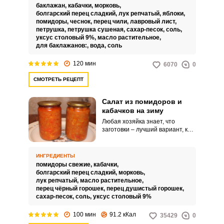
летних овощей на зимний
баклажан,
кабачки,
морковь,
период, но и очень вкусная
болгарский перец сладкий,
лук репчатый,
яблоки,
закуска, которая может быть
помидоры,
чеснок,
перец чили,
лавровый лист,
использована как в виде салата,
петрушка,
петрушка сушеная,
сахар-песок,
соль,
дополняющего второе блюдо,
уксус столовый 9%,
масло растительное,
так и в виде заготовки, которую
для баклажанов:,
вода,
соль
можно использовать в
приготовлении различных блюд
120 мин
6070
0
с мясом или рыбой. Также такой
салат можно добавлять в бульон
СМОТРЕТЬ РЕЦЕПТ
при варке супов, для создания
овощного вкуса.Советы по
ингредиентам:Используйте для
Салат из помидоров и
приготовления салата только
кабачков на зиму
спелые, мясистые помидоры.
Любая хозяйка знает, что
заготовки – лучший вариант, как
быстро найти применение
богатому урожаю овощей.
Например, приготовив салат из
ИНГРЕДИЕНТЫ
помидоров и кабачков на зиму
помидоры свежие,
кабачки,
можно выгодно пристроить
болгарский перец сладкий,
морковь,
целых два овоща.
лук репчатый,
масло растительное,
перец чёрный горошек,
перец душистый горошек,
сахар-песок,
соль,
уксус столовый 9%
100 мин
91.2 кКал
35429
0