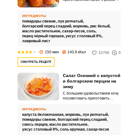
болгарским перцем на зиму.
Зимнюю заготовку можно
употреблять в холодном виде в
ИНГРЕДИЕНТЫ
качестве закуски или
помидоры свежие,
лук репчатый,
использовать для
болгарский перец сладкий,
морковь,
рис белый,
приготовления, например,
масло растительное,
сахар-песок,
соль,
ленивых голубцов, добавив
перец чёрный горошек,
уксус столовый 9%,
мясной фарш.
лавровый лист
150 мин
140.8 кКал
22706
0
СМОТРЕТЬ РЕЦЕПТ
Салат Осенний с капустой
и болгарским перцем на
зиму
С большим удовольствием хочу
посоветовать приготовить
вкусный и очень сытный
«Осенний» салат с капустой и
ИНГРЕДИЕНТЫ
болгарским перцем на зиму.
капуста белокочанная,
морковь,
лук репчатый,
Ароматная заготовка может
помидоры свежие,
болгарский перец сладкий,
стать отличной альтернативой
смесь перцев,
масло растительное,
квашеной капусте.
уксус столовый 9%,
соль крупная,
сахар-песок