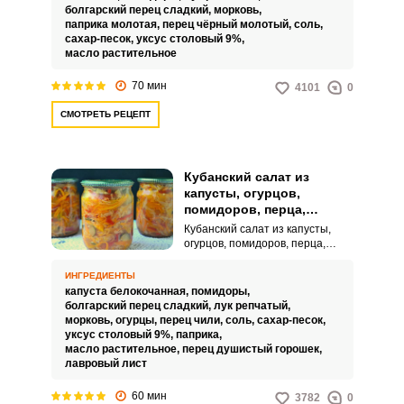
стола. Угощение порадует
болгарский перец сладкий,
морковь,
удивительной сочностью и
паприка молотая,
перец чёрный молотый,
соль,
аппетитным внешним видом.
сахар-песок,
уксус столовый 9%,
масло растительное
70 мин
4101
0
СМОТРЕТЬ РЕЦЕПТ
Кубанский салат из
капусты, огурцов,
помидоров, перца,
моркови и лука на зиму
Кубанский салат из капусты,
огурцов, помидоров, перца,
моркови и лука на зиму – это
интересная по вкусу и очень
ИНГРЕДИЕНТЫ
аппетитная закуска, которая
капуста белокочанная,
помидоры,
подойдет как к домашнему, так и
болгарский перец сладкий,
лук репчатый,
к праздничному столу. Сочную
морковь,
огурцы,
перец чили,
соль,
сахар-песок,
заготовку можно просто есть с
уксус столовый 9%,
паприка,
хлебом или подавать как
масло растительное,
перец душистый горошек,
дополнение к горячим
лавровый лист
обеденным блюдам.
60 мин
3782
0