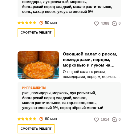
привлекательным внешним
помидоры,
лук репчатый,
морковь,
видом. Такой аппетитный
болгарский перец сладкий,
масло растительное,
продукт дополнит ваши
соль,
сахар-песок,
уксус столовый 9%
обеденные горячие блюда.
50 мин
4388
0
СМОТРЕТЬ РЕЦЕПТ
Овощной салат с рисом,
помидорами, перцем,
морковью и луком на
зиму
ВХОД НА САЙТ
РЕГИСТРАЦИЯ
Овощной салат с рисом,
помидорами, перцем, морковью
и луком на зиму готовится для
того, чтобы иметь в запасе
ИНГРЕДИЕНТЫ
Войдите
вкусное и полезное блюдо,
рис ,
помидоры,
морковь,
лук репчатый,
с помощью социальных сетей:
которое можно быстро
болгарский перец сладкий,
чеснок,
разогреть и съесть в любое
масло растительное,
сахар-песок,
соль,
время. Такой салат можно
уксус столовый 9%,
перец чёрный молотый
использовать как гарнир к
мясным или рыбным блюдам, а
80 мин
или
1614
0
также подавать как закуску к
алкогольным напиткам или
СМОТРЕТЬ РЕЦЕПТ
просто употреблять как
самостоятельное блюдо.Советы