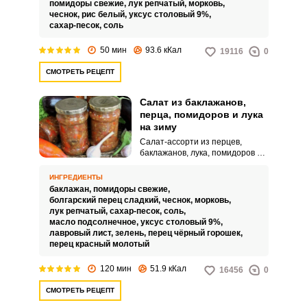
помидоры свежие,
лук репчатый,
морковь,
чеснок,
рис белый,
уксус столовый 9%,
сахар-песок,
соль
50 мин
93.6 кКал
19116
0
СМОТРЕТЬ РЕЦЕПТ
Салат из баклажанов,
перца, помидоров и лука
на зиму
Салат-ассорти из перцев,
баклажанов, лука, помидоров и
моркови на зиму понравится
всем без исключения, ведь
ИНГРЕДИЕНТЫ
каждый в нем найдет что-то для
баклажан,
помидоры свежие,
себя. Овощи нарезаются
болгарский перец сладкий,
чеснок,
морковь,
кубиками и тушатся в общем
лук репчатый,
сахар-песок,
соль,
соку, приправляются
масло подсолнечное,
уксус столовый 9%,
пряностями и зеленью.
лавровый лист,
зелень,
перец чёрный горошек,
перец красный молотый
120 мин
51.9 кКал
16456
0
СМОТРЕТЬ РЕЦЕПТ