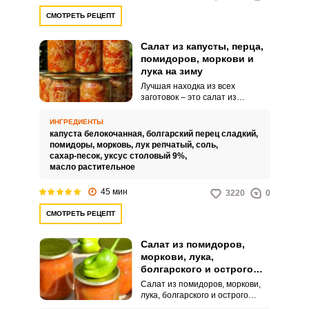
СМОТРЕТЬ РЕЦЕПТ
Салат из капусты, перца,
помидоров, моркови и
лука на зиму
Лучшая находка из всех
заготовок – это салат из
капусты, перца, помидоров,
моркови и лука на зиму.
ИНГРЕДИЕНТЫ
Благодаря большому количеству
капуста белокочанная,
болгарский перец сладкий,
разнообразных овощей, он
помидоры,
морковь,
лук репчатый,
соль,
максимально полезный и
сахар-песок,
уксус столовый 9%,
содержит много витаминов,
масло растительное
которых нам так не хватает в
это время года.
45 мин
3220
0
СМОТРЕТЬ РЕЦЕПТ
Салат из помидоров,
моркови, лука,
болгарского и острого
перца на зиму
Салат из помидоров, моркови,
лука, болгарского и острого
перца на зиму – это пикантная