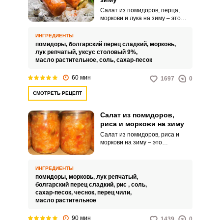
Салат из помидоров, перца,
моркови и лука на зиму – это
яркая заготовка для вашего
стола, которая порадует
ИНГРЕДИЕНТЫ
насыщенным вкусом,
помидоры,
болгарский перец сладкий,
морковь,
привлекательным видом и
лук репчатый,
уксус столовый 9%,
сочностью. Такой овощной
масло растительное,
соль,
сахар-песок
продукт можно использовать в
качестве самостоятельной
60 мин
1697
0
закуски или как гарнир к
основным блюдам.
СМОТРЕТЬ РЕЦЕПТ
Салат из помидоров,
риса и моркови на зиму
Салат из помидоров, риса и
моркови на зиму – это
невероятно вкусная, сочная и
питательная заготовка для всей
семьи. Такой аппетитный салат
ИНГРЕДИЕНТЫ
можно просто есть с хлебом,
помидоры,
морковь,
лук репчатый,
подавать с горячими блюдами
болгарский перец сладкий,
рис ,
соль,
или использовать в качестве
сахар-песок,
чеснок,
перец чили,
оригинального гарнира.
масло растительное
90 мин
1439
0