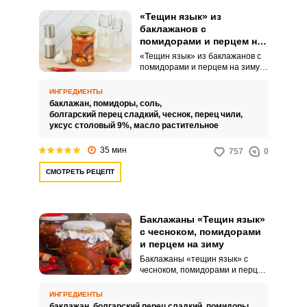
«Тещин язык» из
баклажанов с
помидорами и перцем на
зиму
«Тещин язык» из баклажанов с
помидорами и перцем на зиму
обладает потрясающим вкусом
и незабываемым ароматом. Для
ИНГРЕДИЕНТЫ
реализации пикантной зимней
баклажан,
помидоры,
соль,
закатки потребуются доступные
болгарский перец сладкий,
чеснок,
перец чили,
продукты и всего лишь 35 минут
уксус столовый 9%,
масло растительное
свободного времени.
35 мин
757
0
СМОТРЕТЬ РЕЦЕПТ
Баклажаны «Тещин язык»
с чесноком, помидорами
и перцем на зиму
Баклажаны «тещин язык» с
чесноком, помидорами и перцем
на зиму – это невероятно
вкусный вариант для любителей
ИНГРЕДИЕНТЫ
острых закусок. Такой продукт
баклажан,
болгарский перец сладкий,
помидоры,