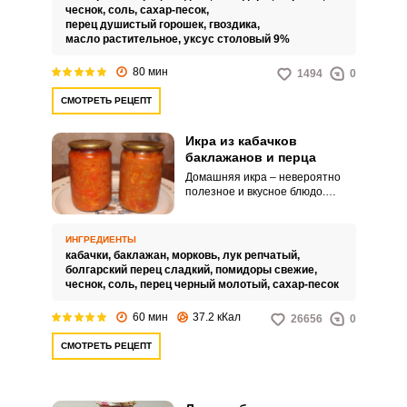
примечательна тем, что
чеснок,
соль,
сахар-песок,
основные ингредиенты нужно
перец душистый горошек,
гвоздика,
добавлять в количестве по 10
масло растительное,
уксус столовый 9%
штук.
80 мин
1494
0
СМОТРЕТЬ РЕЦЕПТ
Икра из кабачков
баклажанов и перца
Домашняя икра – невероятно
полезное и вкусное блюдо.
Приготовить икру из баклажан и
перца можно очень быстро, а
вот наслаждаться ей – всю зиму.
ИНГРЕДИЕНТЫ
кабачки,
баклажан,
морковь,
лук репчатый,
болгарский перец сладкий,
помидоры свежие,
чеснок,
соль,
перец черный молотый,
сахар-песок
60 мин
37.2 кКал
26656
0
СМОТРЕТЬ РЕЦЕПТ