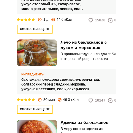
уксус столовый 9%,
сахар-песок,
масло растительное,
чеснок,
соль
1 д
44.6 кКал
15028
0
СМОТРЕТЬ РЕЦЕПТ
Лечо из баклажанов с
луком и морковью
В прошлом году нашла для себя
интересный рецепт лечо из
баклажанов с луком и морковью.
Зимняя закуска получается
сочной с насыщенной и густой
ИНГРЕДИЕНТЫ
заливкой из помидоров.
баклажан,
помидоры свежие,
лук репчатый,
болгарский перец сладкий,
морковь,
уксусная эссенция,
соль,
сахар-песок
80 мин
46.3 кКал
10147
0
СМОТРЕТЬ РЕЦЕПТ
Аджика из баклажанов
В меру острая аджика из