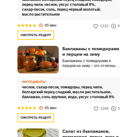
подходит для длительного
перец чили,
чеснок,
уксус столовый 9%,
хранения и порадует
сахар-песок,
соль,
перец чёрный молотый,
несложным кулинарным
масло растительное
процессом.
45 мин
1222
0
СМОТРЕТЬ РЕЦЕПТ
Баклажаны с помидорами
и перцем на зиму
Баклажаны с помидорами и
перцем на зиму – это отличный
вариант консервации на зиму,
который поможет вам сохранить
на длительный срок урожай,
ИНГРЕДИЕНТЫ
собранный на даче или
чеснок,
сахар-песок,
помидоры,
перец чили,
приусадебном участке. К слову,
болгарский перец сладкий,
масло растительное,
вместе с овощами, вы
баклажан,
соль крупная,
вода,
уксус столовый 9%
сохраняете запас летних
витаминов, которых очень уж не
45 мин
1169
0
хватает зимой.
СМОТРЕТЬ РЕЦЕПТ
Салат из баклажанов,
помидоров, перца, лука и