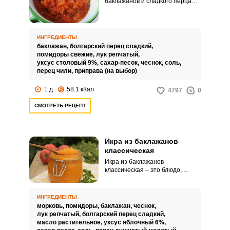
баклажанов и сладкого перца
придется кстати к обеду
вприкуску с хлебом и первыми
блюдами или ко вторым горячим
блюдам. Готовится она без
ИНГРЕДИЕНТЫ
особых премудростей, главное
баклажан,
болгарский перец сладкий,
приобрести овощи
помидоры свежие,
лук репчатый,
надлежащего качества и
уксус столовый 9%,
сахар-песок,
чеснок,
соль,
спелости.
перец чили,
приправа (на выбор)
1 д
58.1 кКал
4797
0
СМОТРЕТЬ РЕЦЕПТ
Икра из баклажанов
классическая
Икра из баклажанов
классическая – это блюдо,
которое покорит вас своим
необычным вкусом и нежной
текстурой. Для приготовления
ИНГРЕДИЕНТЫ
икры баклажаны мелко
морковь,
помидоры,
баклажан,
чеснок,
нарезаются и обжариваются с
лук репчатый,
болгарский перец сладкий,
добавлением других овощей,
масло растительное,
уксус яблочный 6%,
специй и масла.