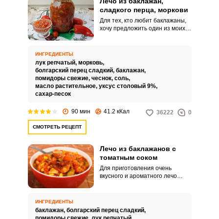
Лечо из баклажан,
сладкого перца, моркови
Для тех, кто любит баклажаны,
хочу предложить один из моих
любимых рецептов лечо из
баклажанов, болгарского перца
и моркови. Обожаю эту зимнюю
ИНГРЕДИЕНТЫ
закуску, которая украсит ваше
лук репчатый,
морковь,
праздничное торжество и
болгарский перец сладкий,
баклажан,
доставит удовольствие.
помидоры свежие,
чеснок,
соль,
масло растительное,
уксус столовый 9%,
сахар-песок
90 мин
41.2 кКал
36222
0
СМОТРЕТЬ РЕЦЕПТ
Лечо из баклажанов с
томатным соком
Для приготовления очень
вкусного и ароматного лечо
будем использовать свежие
помидоры, из которых сделаем
сок. Но, можно взять и готовый
ИНГРЕДИЕНТЫ
томатный сок при желании.
баклажан,
болгарский перец сладкий,
помидоры свежие,
лук репчатый,