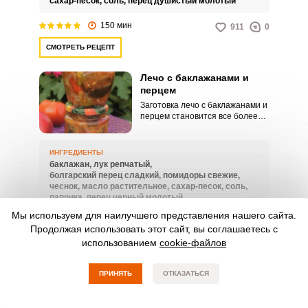
сахар-песок,
соль,
перец душистый молотый
150 мин
911
0
СМОТРЕТЬ РЕЦЕПТ
Лечо с баклажанами и
перцем
Заготовка лечо с баклажанами и
перцем становится все более
популярной, появляются
различные варианты его
приготовления. В этом рецепте
ИНГРЕДИЕНТЫ
вам предлагается приготовить
баклажан,
лук репчатый,
баклажаны с болгарским
болгарский перец сладкий,
помидоры свежие,
перцем, хотя количество и
чеснок,
масло растительное,
сахар-песок,
соль,
состав ингредиентов можете
паприка,
перец черный молотый,
изменять по своему вкусу.
уксус столовый 9%
Мы используем для наилучшего представления нашего сайта.
Продолжая использовать этот сайт, вы соглашаетесь с
120 мин
33592
0
использованием
cookie-файлов
СМОТРЕТЬ РЕЦЕПТ
ПРИНЯТЬ
ОТКАЗАТЬСЯ
Лечо с баклажанами и
грибами