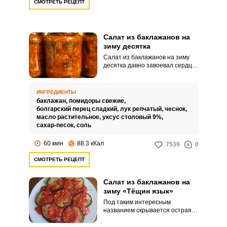
СМОТРЕТЬ РЕЦЕПТ
Салат из баклажанов на
зиму десятка
Салат из баклажанов на зиму
десятка давно завоевал сердца
хозяек. Десятка всегда
получается сочной, ароматной и
тающей во рту, за что нравится
ИНГРЕДИЕНТЫ
абсолютно всем.
баклажан,
помидоры свежие,
болгарский перец сладкий,
лук репчатый,
чеснок,
масло растительное,
уксус столовый 9%,
сахар-песок,
соль
60 мин
88.3 кКал
7539
0
СМОТРЕТЬ РЕЦЕПТ
Салат из баклажанов на
зиму «Тёщин язык»
Под таким интересным
названием скрывается острая
закуска из баклажанов с
болгарским и жгучим перцем.