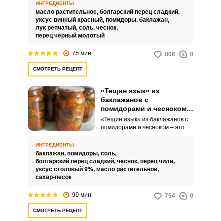
любителей баклажанов.
ИНГРЕДИЕНТЫ
Аппетитная ароматная закуска
масло растительное,
болгарский перец сладкий,
заменит полноценное блюдо,
уксус винный красный,
помидоры,
баклажан,
также станет прекрасным
лук репчатый,
соль,
чеснок,
гарниром к мясу или обычным
перец черный молотый
картофелю и макаронам.
75 мин
806
0
СМОТРЕТЬ РЕЦЕПТ
«Тещин язык» из
баклажанов с
помидорами и чесноком
на зиму
«Тещин язык» из баклажанов с
помидорами и чесноком – это
довольно острая консервация,
которая прекрасно
ИНГРЕДИЕНТЫ
разнообразит домашнюю пищу,
баклажан,
помидоры,
соль,
придав неповторимую изюминку.
болгарский перец сладкий,
чеснок,
перец чили,
Любители пикантных угощений
уксус столовый 9%,
масло растительное,
оценят зимнюю заготовку и
сахар-песок
получат незабываемые
впечатления от
90 мин
754
0
гастрономического шедевра.
СМОТРЕТЬ РЕЦЕПТ