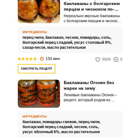
баклажаны с болгарским
перцем и чесноком по-
грузински без
Нереально вкусные баклажаны
стерилизации на зиму
с болгарским перцем и чесноком
по-грузински без стерилизации
на зиму – это колоритная,
ИНГРЕДИЕНТЫ
пикантная закуска, которую
перец чили,
баклажан,
чеснок,
помидоры,
соль,
можно подать в будни и
болгарский перец сладкий,
уксус столовый 9%,
праздники. Рецепт был создан
сахар-песок,
масло растительное
по мотивам грузинской кухни,
поэтому вкус получается таким
150 мин
5055
0
богатым и ярким.
СМОТРЕТЬ РЕЦЕПТ
Баклажаны Огонек без
жарки на зиму
Ленивые баклажаны Огонек –
рецепт, который родом из
далеких 90-х. Закуска
получается остренькая,
аппетитная, с характерным
ИНГРЕДИЕНТЫ
ароматом.
баклажан,
помидоры свежие,
перец чили,
болгарский перец сладкий,
чеснок,
соль,
уксус яблочный 6%,
масло растительное