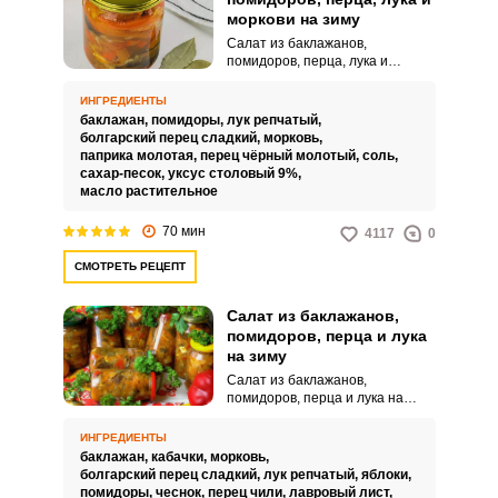
моркови на зиму
Салат из баклажанов,
помидоров, перца, лука и
моркови на зиму – это
оригинальная и невероятно
ИНГРЕДИЕНТЫ
вкусная заготовка для вашего
баклажан,
помидоры,
лук репчатый,
стола. Угощение порадует
болгарский перец сладкий,
морковь,
удивительной сочностью и
паприка молотая,
перец чёрный молотый,
соль,
аппетитным внешним видом.
сахар-песок,
уксус столовый 9%,
масло растительное
70 мин
4117
0
СМОТРЕТЬ РЕЦЕПТ
Салат из баклажанов,
помидоров, перца и лука
на зиму
Салат из баклажанов,
помидоров, перца и лука на
зиму – это не только отличный
способ сохранить урожай
ИНГРЕДИЕНТЫ
летних овощей на зимний
баклажан,
кабачки,
морковь,
период, но и очень вкусная
болгарский перец сладкий,
лук репчатый,
яблоки,
закуска, которая может быть
помидоры,
чеснок,
перец чили,
лавровый лист,