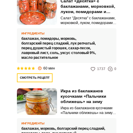
Салат «Десятка» с
баклажанами, морковкой,
луком, помидорами и
перцем на зиму
Салат "Десятка" с баклажанами,
морковкой, луком, помидорами и
перцем на зиму лучший рецепт.
Такая закуска идеально
ИНГРЕДИЕНТЫ
подходит в дополнение к любым
баклажан,
помидоры,
морковь,
горячим блюдам, с вареной
болгарский перец сладкий,
лук репчатый,
картошкой и мясом – просто
перец душистый горошек,
сахар-песок,
объедение.Хранится салат
лавровый лист,
соль,
уксус столовый 9%,
очень долго, до самой весны, но,
масло растительное
как правило съедается намного
быстрее.
60 мин
1737
0
СМОТРЕТЬ РЕЦЕПТ
Икра из баклажанов
кусочками «Пальчики
оближешь» на зиму
Икра из баклажанов кусочками
«Пальчики оближешь» на зиму –
это нежное и воздушное блюдо,
которое прекрасно сочетается с
ИНГРЕДИЕНТЫ
хлебом, картофелем или
баклажан,
морковь,
болгарский перец сладкий,
пастой. Замаринованные