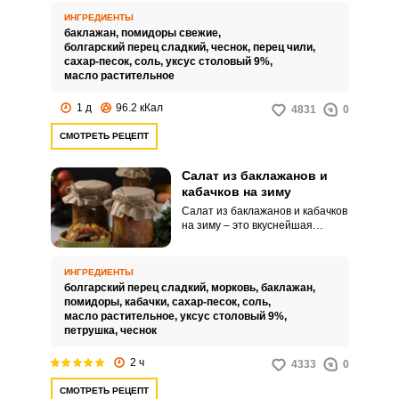
Баклажаны нарезаются
ИНГРЕДИЕНТЫ
кружочками, обжариваются до
баклажан,
помидоры свежие,
легкой золотистости, а затем
болгарский перец сладкий,
чеснок,
перец чили,
закатываются в острой заливке
сахар-песок,
соль,
уксус столовый 9%,
из помидоров, перца и чеснока.
масло растительное
1 д
96.2 кКал
4831
0
СМОТРЕТЬ РЕЦЕПТ
Салат из баклажанов и
кабачков на зиму
Салат из баклажанов и кабачков
на зиму – это вкуснейшая
консервация, которая готовится
достаточно просто и без всяких
хлопот. Яркая закуска прекрасно
ИНГРЕДИЕНТЫ
сочетается с мясными и
болгарский перец сладкий,
морковь,
баклажан,
рыбными блюдами, идеально
помидоры,
кабачки,
сахар-песок,
соль,
дополнит макаронные изделия,
масло растительное,
уксус столовый 9%,
рассыпчатый рис или отварной
петрушка,
чеснок
картофель.
2 ч
4333
0
СМОТРЕТЬ РЕЦЕПТ