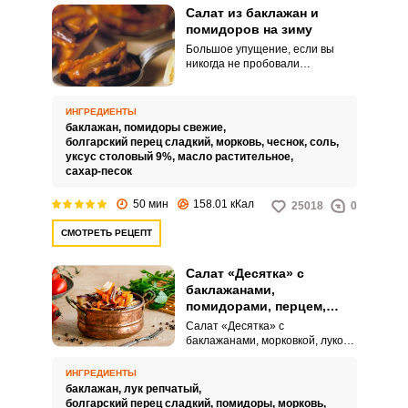
Салат из баклажан и
помидоров на зиму
Большое упущение, если вы
никогда не пробовали
приготовить салат с баклажан и
помидоров на зиму. Ведь
гармоничное сочетание овощей
ИНГРЕДИЕНТЫ
в нем делает эту закуску
баклажан,
помидоры свежие,
настолько вкусной, сочной и
болгарский перец сладкий,
морковь,
чеснок,
соль,
ароматной, что оторваться от
уксус столовый 9%,
масло растительное,
нее хоть на минутку просто
сахар-песок
невозможно.
50 мин
158.01 кКал
25018
0
СМОТРЕТЬ РЕЦЕПТ
Салат «Десятка» с
баклажанами,
помидорами, перцем,
морковью и луком на
Салат «Десятка» с
зиму
баклажанами, морковкой, луком,
помидорами и перцем на зиму –
это интересный и несложный в
ИНГРЕДИЕНТЫ
исполнении кулинарный
баклажан,
лук репчатый,
вариант. Такая заготовка
болгарский перец сладкий,
помидоры,
морковь,