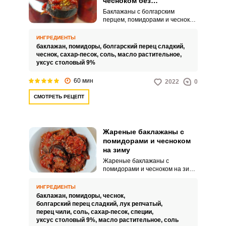
чесноком без
стерилизации на зиму
Баклажаны с болгарским
перцем, помидорами и чесноком
без стерилизации на зиму – это
хороший способ заготовить
ИНГРЕДИЕНТЫ
овощи вкусно и просто. Зимой
баклажан,
помидоры,
болгарский перец сладкий,
синенькие стоят достаточно
чеснок,
сахар-песок,
соль,
масло растительное,
дорого, а данный рецепт
уксус столовый 9%
позволит наслаждаться
любимыми овощами круглый
60 мин
2022
0
год.
СМОТРЕТЬ РЕЦЕПТ
Жареные баклажаны с
помидорами и чесноком
на зиму
Жареные баклажаны с
помидорами и чесноком на зиму
отличаются своим
оригинальным вкусом и
ИНГРЕДИЕНТЫ
удивительным ароматом.
баклажан,
помидоры,
чеснок,
Заготовка идеально дополнит
болгарский перец сладкий,
лук репчатый,
ваш домашний или
перец чили,
соль,
сахар-песок,
специи,
праздничный стол.
уксус столовый 9%,
масло растительное,
соль