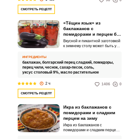
98
0
СМОТРЕТЬ РЕЦЕПТ
«Тёщин язык» из
баклажанов с
помидорами и перцем без
стерилизации на зиму
Вкусной и пикантной заготовкой
к зимнему столу может быть у
вас «Тёщин язык» из
баклажанов с помидорами и
ИНГРЕДИЕНТЫ
перцем без стерилизации. В
баклажан,
болгарский перец сладкий,
помидоры,
этом рецепте баклажаны
перец чили,
чеснок,
сахар-песок,
соль,
запекаем в духовке.
уксус столовый 9%,
масло растительное
2 ч
1406
0
СМОТРЕТЬ РЕЦЕПТ
Икра из баклажанов с
помидорами и сладким
перцем на зиму
Икра из баклажанов с
помидорами и сладким перцем
на зиму обязательно порадует