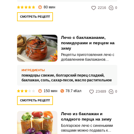
закуску.
80 мин
2216
0
СМОТРЕТЬ РЕЦЕПТ
Лечо с баклажанами,
помидорами и перцем на
зиму
Рецепты приготовления лечо с
добавлением баклажанов
становятся все более
популярными среди хозяек.
ИНГРЕДИЕНТЫ
Главной особенностью такого
помидоры свежие,
болгарский перец сладкий,
лечо является нарезка
баклажан,
соль,
сахар-песок,
масло растительное
баклажан и перца большими
кусочками.
150 мин
78.7 кКал
23489
0
СМОТРЕТЬ РЕЦЕПТ
Лечо из баклажан и
сладкого перца на зиму
Болгарское лечо с синенькими
овощами можно подавать к