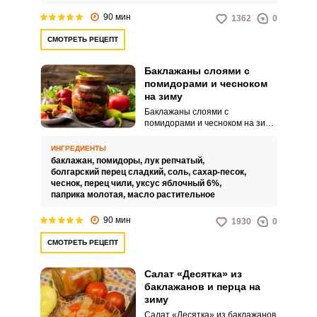
90 мин
1362
0
СМОТРЕТЬ РЕЦЕПТ
Баклажаны слоями с
помидорами и чесноком
на зиму
Баклажаны слоями с
помидорами и чесноком на зиму
– это невероятно вкусная и
оригинальная заготовка,
ИНГРЕДИЕНТЫ
которая станет прекрасным
баклажан,
помидоры,
лук репчатый,
дополнением вашего
болгарский перец сладкий,
соль,
сахар-песок,
домашнего или праздничного
чеснок,
перец чили,
уксус яблочный 6%,
стола. Угощение можно просто
паприка молотая,
масло растительное
есть с хлебом или подавать как
дополнение к горячим блюдам.
90 мин
1930
0
СМОТРЕТЬ РЕЦЕПТ
Салат «Десятка» из
баклажанов и перца на
зиму
Салат «Десятка» из баклажанов