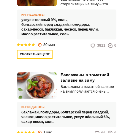
стерилизации на зиму – это
именно в таком исполнении
закуска пользуется большой
ИНГРЕДИЕНТЫ
популярностью. Сказать, что это
уксус столовый 9%,
соль,
вкусно – не сказать ничего.
болгарский перец сладкий,
помидоры,
сахар-песок,
баклажан,
чеснок,
перец чили,
масло растительное,
соль
80 мин
3821
0
СМОТРЕТЬ РЕЦЕПТ
Баклажаны в томатной
заливке на зиму
Баклажаны в томатной заливке
на зиму получаются очень
ароматными и сочными. Закуску
очень легко приготовить.
ИНГРЕДИЕНТЫ
баклажан,
помидоры,
болгарский перец сладкий,
чеснок,
масло растительное,
уксус яблочный 6%,
сахар-песок,
соль
1 час