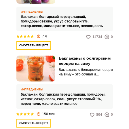
столу, как самостоятельную
закуску или использовать, как
добавку для приготовления
ИНГРЕДИЕНТЫ
горячих блюд. Лечо по такому
баклажан,
болгарский перец сладкий,
рецепту получается
помидоры свежие,
уксус столовый 9%,
сладковатым на вкус с ярко
сахар-песок,
масло растительное,
чеснок,
соль
выраженным ароматом перца и
густой по консистенции.
7 ч
11734
0
СМОТРЕТЬ РЕЦЕПТ
Баклажаны с болгарским
перцем на зиму
Баклажаны с болгарским перцем
на зиму – это сочная и
ароматная закуска, которая
станет отличным дополнением к
обеденному столу. Ароматные
ИНГРЕДИЕНТЫ
овощи могут быть использованы
баклажан,
болгарский перец сладкий,
помидоры,
как самостоятельное блюдо или
чеснок,
сахар-песок,
соль,
уксус столовый 9%,
как добавка к мясным или
перец чили,
масло растительное
рыбным блюдам.
150 мин
804
0
СМОТРЕТЬ РЕЦЕПТ