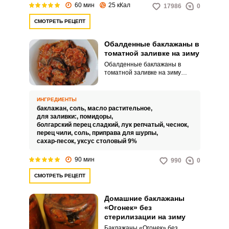
60 мин
25 кКал
17986
0
СМОТРЕТЬ РЕЦЕПТ
Обалденные баклажаны в
томатной заливке на зиму
Обалденные баклажаны в
томатной заливке на зиму
выходят очень вкусными,
сочными и привлекательными.
Такая заготовка точно
ИНГРЕДИЕНТЫ
разнообразит полки вашей
баклажан,
соль,
масло растительное,
кладовой.
для заливки:,
помидоры,
болгарский перец сладкий,
лук репчатый,
чеснок,
перец чили,
соль,
приправа для шурпы,
сахар-песок,
уксус столовый 9%
90 мин
990
0
СМОТРЕТЬ РЕЦЕПТ
Домашние баклажаны
«Огонек» без
стерилизации на зиму
Баклажаны «Огонек» без