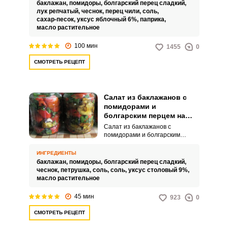
интересное по вкусу угощение
баклажан,
помидоры,
болгарский перец сладкий,
для вашего домашнего меню.
лук репчатый,
чеснок,
перец чили,
соль,
Заготовленный аппетитный
сахар-песок,
уксус яблочный 6%,
паприка,
продукт можно подавать в
масло растительное
качестве холодной закуски или
гарнира к основным блюдам.
100 мин
1455
0
СМОТРЕТЬ РЕЦЕПТ
Салат из баклажанов с
помидорами и
болгарским перцем на
зиму
Салат из баклажанов с
помидорами и болгарским
перцем на зиму –
это незаменимый деликатес,
ИНГРЕДИЕНТЫ
который можно приготовить
баклажан,
помидоры,
болгарский перец сладкий,
всего за несколько минут. Этот
чеснок,
петрушка,
соль,
соль,
уксус столовый 9%,
вкусный салат станет отличным
масло растительное
дополнением к любому обеду,
не отняв у вас много времени и
45 мин
923
0
усилий.
СМОТРЕТЬ РЕЦЕПТ