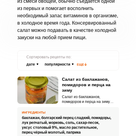
из смеси овощей, обычно съедается одной
из первых и помогает восполнить
необходимый запас витаминов в организме,
в холодное время года. Консервированный
салат можно подавать в качестве холодной
закуски на любой прием пищи.
Сортировать рецепты по:
дате
популярности
ЕЩЕ
Салат из баклажанов,
помидоров и перца на
зиму
Салат из баклажанов,
помидоров и перца на зиму
отличается насыщенным вкусом
и невероятной сочностью.
ИНГРЕДИЕНТЫ
Овощное угощение можно
баклажан,
болгарский перец сладкий,
помидоры,
подавать в качестве
лук репчатый,
морковь,
соль,
сахар-песок,
оригинального гарнира к мясу
уксус столовый 9%,
масло растительное,
или рыбе, а также есть как
перец чёрный молотый,
паприка
самостоятельную холодную