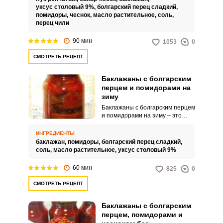
домашней кухне. Салат
уксус столовый 9%,
болгарский перец сладкий,
покоряет своим неповторимым
помидоры,
чеснок,
масло растительное,
соль,
вкусом и аппетитным ароматом.
перец чили
90 мин
1053
0
Запомнить меня
СМОТРЕТЬ РЕЦЕПТ
ВХОД
Баклажаны с болгарским
перцем и помидорами на
ЕЩЕ НЕ ЗАРЕГИСТРИРОВАННЫ?
зиму
Баклажаны с болгарским перцем
Забыли пароль?
и помидорами на зиму – это
невероятно вкусная и
аппетитная заготовка, которая
ИНГРЕДИЕНТЫ
станет прекрасным
баклажан,
помидоры,
болгарский перец сладкий,
дополнением вашего стола.
соль,
масло растительное,
уксус столовый 9%
Угощение из овощей выходит
сочным и привлекательным.
60 мин
825
0
СМОТРЕТЬ РЕЦЕПТ
Баклажаны с болгарским
перцем, помидорами и