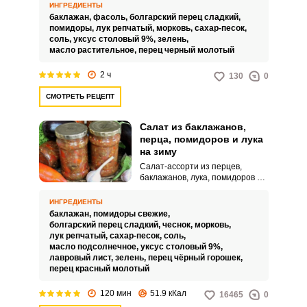
основные блюда. В этом
ИНГРЕДИЕНТЫ
варианте фасоль заранее
баклажан,
фасоль,
болгарский перец сладкий,
замачиваем.
помидоры,
лук репчатый,
морковь,
сахар-песок,
соль,
уксус столовый 9%,
зелень,
масло растительное,
перец черный молотый
2 ч
130
0
СМОТРЕТЬ РЕЦЕПТ
Салат из баклажанов,
перца, помидоров и лука
на зиму
Салат-ассорти из перцев,
баклажанов, лука, помидоров и
моркови на зиму понравится
всем без исключения, ведь
ИНГРЕДИЕНТЫ
каждый в нем найдет что-то для
баклажан,
помидоры свежие,
себя. Овощи нарезаются
болгарский перец сладкий,
чеснок,
морковь,
кубиками и тушатся в общем
лук репчатый,
сахар-песок,
соль,
соку, приправляются
масло подсолнечное,
уксус столовый 9%,
пряностями и зеленью.
лавровый лист,
зелень,
перец чёрный горошек,
перец красный молотый
120 мин
51.9 кКал
16465
0