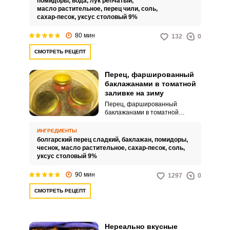
помидоры,
вода,
лук репчатый,
кусочки баклажанов в сочетании
масло растительное,
перец чили,
соль,
с ароматными специями и
сахар-песок,
уксус столовый 9%
уксусом создадут удивительное
вкусовое сочетание, которое не
80 мин
132
0
оставит вас равнодушными.
СМОТРЕТЬ РЕЦЕПТ
Перец, фаршированный
баклажанами в томатной
заливке на зиму
Перец, фаршированный
баклажанами в томатной
заливке на зиму, выглядит
необыкновенно привлекательно
ИНГРЕДИЕНТЫ
и имеет достаточно
болгарский перец сладкий,
баклажан,
помидоры,
запоминающийся вкус.
чеснок,
масло растительное,
сахар-песок,
соль,
Изумительное угощение
уксус столовый 9%
получается сытным и подойдет
к макаронным изделиям, рису
90 мин
1297
0
или картофельным гарнирам.
СМОТРЕТЬ РЕЦЕПТ
Нереально вкусные