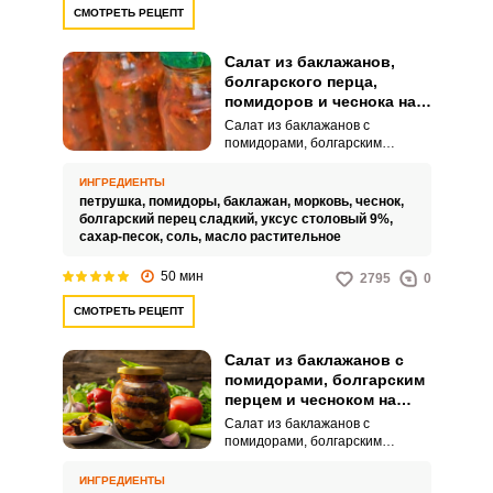
СМОТРЕТЬ РЕЦЕПТ
Салат из баклажанов,
болгарского перца,
помидоров и чеснока на
зиму
Салат из баклажанов с
помидорами, болгарским
перцем и чесноком на зиму – это
вкусная и ароматная закуска. В
ИНГРЕДИЕНТЫ
салате гармонично сочетаются
петрушка,
помидоры,
баклажан,
морковь,
чеснок,
кисло-сладкие баклажаны,
болгарский перец сладкий,
уксус столовый 9%,
сочные помидоры и хрустящий
сахар-песок,
соль,
масло растительное
болгарский перец.
50 мин
2795
0
СМОТРЕТЬ РЕЦЕПТ
Салат из баклажанов с
помидорами, болгарским
перцем и чесноком на
зиму
Салат из баклажанов с
помидорами, болгарским
перцем и чесноком на зиму – это
удивительно сочное, яркое и
ИНГРЕДИЕНТЫ