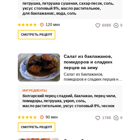
использована как в виде салата,
петрушка,
петрушка сушеная,
сахар-песок,
соль,
дополняющего второе блюдо,
уксус столовый 9%,
масло растительное,
так и в виде заготовки, которую
для баклажанов:,
вода,
соль
можно использовать в
приготовлении различных блюд
120 мин
6088
0
с мясом или рыбой. Также такой
салат можно добавлять в бульон
СМОТРЕТЬ РЕЦЕПТ
при варке супов, для создания
овощного вкуса.Советы по
ингредиентам:Используйте для
приготовления салата только
Салат из баклажанов,
спелые, мясистые помидоры.
помидоров и сладких
перцев на зиму
Салат из баклажанов,
помидоров и сладких перцев на
зиму – самый вкусный рецепт –
угощение, которое
ИНГРЕДИЕНТЫ
стопроцентно понравится
болгарский перец сладкий,
баклажан,
перец чили,
любителям острых закусок. При
помидоры,
петрушка,
укроп,
соль,
желании количество остроты
масло растительное,
уксус столовый 9%,
чеснок
можно с легкостью сократить.
90 мин
1788
0
СМОТРЕТЬ РЕЦЕПТ