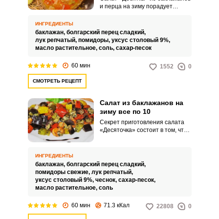
и перца на зиму порадует
интересным вкусом,
питательными свойствами и
ИНГРЕДИЕНТЫ
аппетитным внешним видом.
баклажан,
болгарский перец сладкий,
Такое овощное угощение
лук репчатый,
помидоры,
уксус столовый 9%,
послужит ярким гарниром для
масло растительное,
соль,
сахар-песок
вашего обеденного стола.
60 мин
1552
0
СМОТРЕТЬ РЕЦЕПТ
Салат из баклажанов на
зиму все по 10
Секрет приготовления салата
«Десяточка» состоит в том, что
основные ингредиенты - овощи
берутся по десять штук.
Несмотря на то, что данное
ИНГРЕДИЕНТЫ
блюдо простое и бюджетное, его
баклажан,
болгарский перец сладкий,
вкусовые качества вполне
помидоры свежие,
лук репчатый,
готовы составить конкуренцию
уксус столовый 9%,
чеснок,
сахар-песок,
более сложным салатам.
масло растительное,
соль
60 мин
71.3 кКал
22808
0