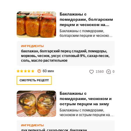
Баклажаны с
помидорами, болгарским
перцем и чесноком на
зиму
Баклажаны с помидорами,
болгарским перцем и чесноком
на зиму – это ароматная,
привлекательная и невероятно
ИНГРЕДИЕНТЫ
вкусная заготовка для вашего
баклажан,
болгарский перец сладкий,
помидоры,
стола. Такое угощение можно
морковь,
чеснок,
уксус столовый 9%,
сахар-песок,
просто есть с хлебом или же
соль,
масло растительное
использовать в качестве яркого
ВХОД НА САЙТ
РЕГИСТРАЦИЯ
гарнира для мясных, рыбных
60 мин
1560
0
блюд.
СМОТРЕТЬ РЕЦЕПТ
Войдите
с помощью социальных сетей:
Баклажаны с
помидорами, чесноком и
острым перцем на зиму
Баклажаны с помидорами,
или
чесноком и острым перцем на
зиму – это универсальная
закуска, которую вы легко
ИНГРЕДИЕНТЫ
сможете приготовить на
лук репчатый,
сахар-песок,
баклажан,