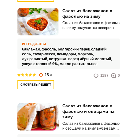
Салат из баклажанов с
фасолью на зиму
Салат из баклажанов с фасолью
на зиму получается невероятно
аппетитным и выглядит
привлекательно.
Восхитительная консервация
ИНГРЕДИЕНТЫ
готовится достаточно просто
баклажан,
фасоль,
болгарский перец сладкий,
при использовании доступных
соль,
сахар-песок,
помидоры,
морковь,
ингредиентов.
лук репчатый,
петрушка,
перец чёрный молотый,
уксус столовый 9%,
масло растительное
15 ч
1187
0
СМОТРЕТЬ РЕЦЕПТ
Салат из баклажанов с
фасолью и овощами на
зиму
Салат из баклажанов с фасолью
и овощами на зиму вкусен сам
по себе и дополнит многие