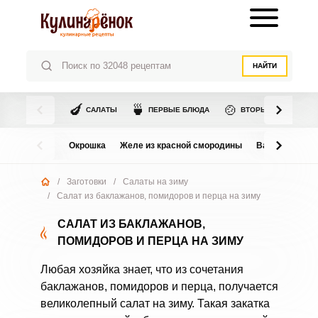
НАЙТИ
🍆
🍵
🍲
САЛАТЫ
ПЕРВЫЕ БЛЮДА
ВТОРЫЕ БЛЮДА
Окрошка
Желе из красной смородины
Варенье из в
/
Заготовки
/
Салаты на зиму
/
Салат из баклажанов, помидоров и перца на зиму
САЛАТ ИЗ БАКЛАЖАНОВ,
ПОМИДОРОВ И ПЕРЦА НА ЗИМУ
Любая хозяйка знает, что из сочетания
баклажанов, помидоров и перца, получается
великолепный салат на зиму. Такая закатка