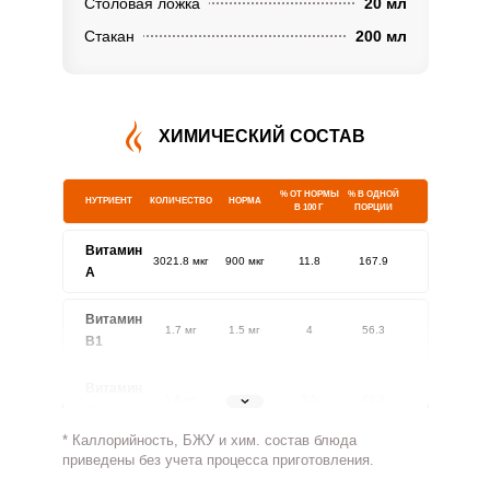
Столовая ложка
20 мл
Стакан
200 мл
ХИМИЧЕСКИЙ СОСТАВ
% ОТ НОРМЫ
% В ОДНОЙ
НУТРИЕНТ
КОЛИЧЕСТВО
НОРМА
В 100 Г
ПОРЦИИ
Витамин
3021.8 мкг
900 мкг
11.8
167.9
A
Витамин
1.7 мг
1.5 мг
4
56.3
В1
Витамин
1.8 мг
1.8 мг
3.5
49.9
В2
* Каллорийность, БЖУ и хим. состав блюда
Витамин
приведены без учета процесса приготовления.
123.9 мг
500 мг
0.9
12.4
В4