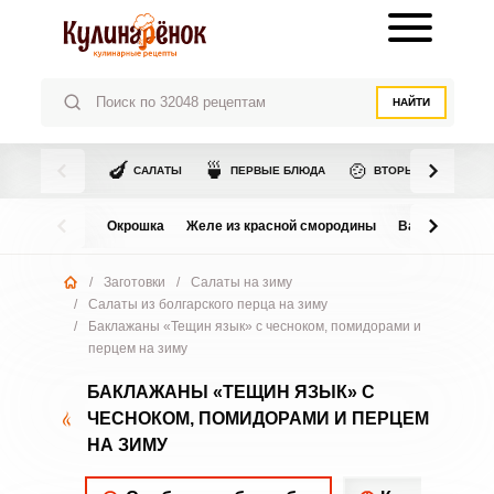
НАЙТИ
🍆
🍵
🍲
САЛАТЫ
ПЕРВЫЕ БЛЮДА
ВТОРЫЕ БЛЮДА
Окрошка
Желе из красной смородины
Варенье из в
/
Заготовки
/
Салаты на зиму
/
Салаты из болгарского перца на зиму
/
Баклажаны «Тещин язык» с чесноком, помидорами и
перцем на зиму
БАКЛАЖАНЫ «ТЕЩИН ЯЗЫК» С
ЧЕСНОКОМ, ПОМИДОРАМИ И ПЕРЦЕМ
НА ЗИМУ