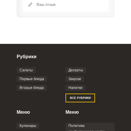
Рубрики
Салаты
Десерты
Фото до 4 шт, до 5 mb
ПРИКРЕПИТЬ
Первые блюда
Закуски
Вторые блюда
Напитки
Отправляя эту форму, вы соглашаетесь с
ВСЕ РУБРИКИ
Правилами сайта
,
Политикой
конфиденциальности
,
Политикой обработки
персональных данных
и
Пользовательским
Меню
Меню
соглашением
.
Кулинары
Политика