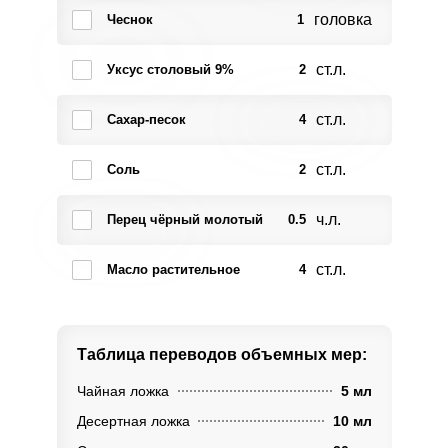
головка
Чеснок
1
ст.л.
Уксус столовый 9%
2
ст.л.
Сахар-песок
4
ст.л.
Соль
2
ч.л.
Перец чёрный молотый
0.5
ст.л.
Масло растительное
4
Таблица переводов
объемных мер:
Чайная ложка
5 мл
Десертная ложка
10 мл