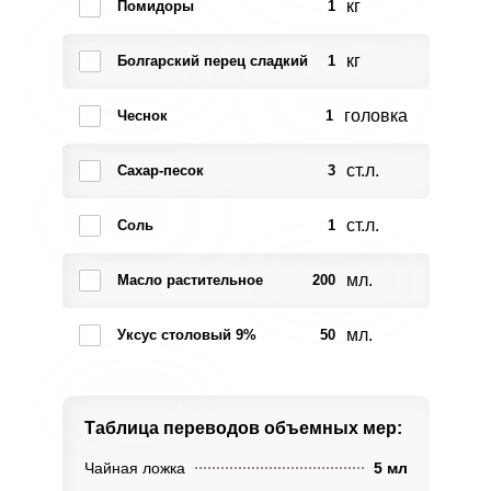
кг
Помидоры
1
кг
Болгарский перец сладкий
1
головка
Чеснок
1
ст.л.
Сахар-песок
3
ст.л.
Соль
1
мл.
Масло растительное
200
мл.
Уксус столовый 9%
50
Таблица переводов
объемных мер:
Чайная ложка
5 мл