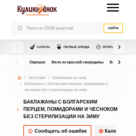
НАЙТИ
🍆
🍵
🍲
САЛАТЫ
ПЕРВЫЕ БЛЮДА
ВТОРЫЕ БЛЮДА
Окрошка
Желе из красной смородины
Варенье из в
/
Заготовки
/
Баклажаны на зиму
/
Баклажаны с болгарским перцем, помидорами и
чесноком без стерилизации на зиму
БАКЛАЖАНЫ С БОЛГАРСКИМ
ПЕРЦЕМ, ПОМИДОРАМИ И ЧЕСНОКОМ
БЕЗ СТЕРИЛИЗАЦИИ НА ЗИМУ
Сообщить об ошибке
Калорийнос