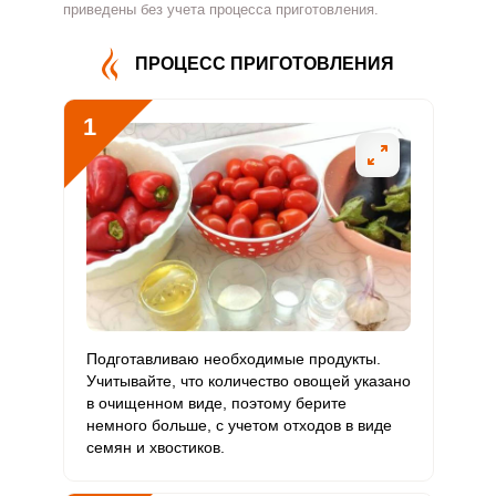
Витамин
приведены без учета процесса приготовления.
138.9 мг
500 мг
0.9
9.3
В4
ПРОЦЕСС ПРИГОТОВЛЕНИЯ
Витамин
6.3 мг
5 мг
4
42.3
В5
1
Витамин
6.9 мг
2 мг
10.8
114.4
В6
Витамин
356.9 мкг
400 мкг
2.8
29.7
В9
Витамин
0
3 мкг
0
0
В12
Витамин
Подготавливаю необходимые продукты.
2756 мкг
90 мкг
96.7
1020.7
С
Учитывайте, что количество овощей указано
в очищенном виде, поэтому берите
немного больше, с учетом отходов в виде
Витамин
0
10 мкг
0
0
семян и хвостиков.
D
Витамин