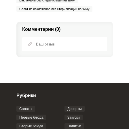
Баклажаны без стерилизации на зиму
Салат из баклажанов без стерилизации на зиму
Комментарии (0)
Сообщить об ошибке
ШАГ
Ш
1 ИЗ 7
ВХОД НА САЙТ
РЕГИСТРАЦИЯ
Войдите
Рубрики
с помощью социальных сетей:
Салаты
Десерты
Фото до 4 шт, до 5 mb
ПРИКРЕПИТЬ
Первые блюда
Закуски
или
Вторые блюда
Напитки