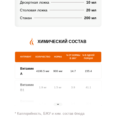
Десертная ложка
10 мл
Столовая ложка
20 мл
Стакан
200 мл
ХИМИЧЕСКИЙ СОСТАВ
% ОТ НОРМЫ
% В ОДНОЙ
НУТРИЕНТ
КОЛИЧЕСТВО
НОРМА
В 100 Г
ПОРЦИИ
Витамин
4196.5 мкг
900 мкг
14.7
155.4
A
Витамин
1.9 мг
1.5 мг
3.9
41.1
В1
Витамин
1.7 мг
1.8 мг
2.9
30.6
В2
* Каллорийность, БЖУ и хим. состав блюда