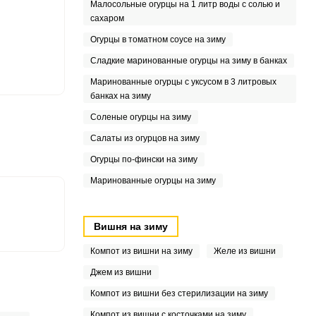
Малосольные огурцы на 1 литр воды с солью и
9
сахаром
Огурцы в томатном соусе на зиму
.7
Сладкие маринованные огурцы на зиму в банках
5
Маринованные огурцы с уксусом в 3 литровых
банках на зиму
.5
Соленые огурцы на зиму
Салаты из огурцов на зиму
Огурцы по-фински на зиму
Маринованные огурцы на зиму
Вишня на зиму
Компот из вишни на зиму
Желе из вишни
Джем из вишни
Компот из вишни без стерилизации на зиму
Компот из вишни с косточками на зиму