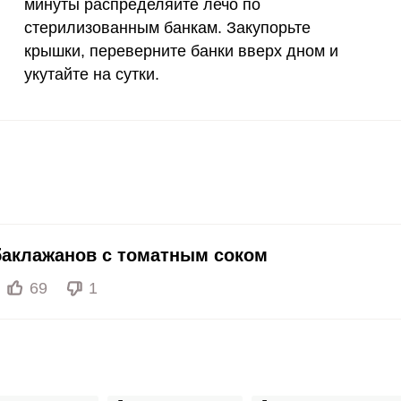
минуты распределяйте лечо по
12 мг
3.2
3
стерилизованным банкам. Закупорьте
крышки, переверните банки вверх дном и
1200 мкг
9.1
109
укутайте на сутки.
20 мкг
7.9
9
70 мкг
10
120
баклажанов с томатным соком
69
1