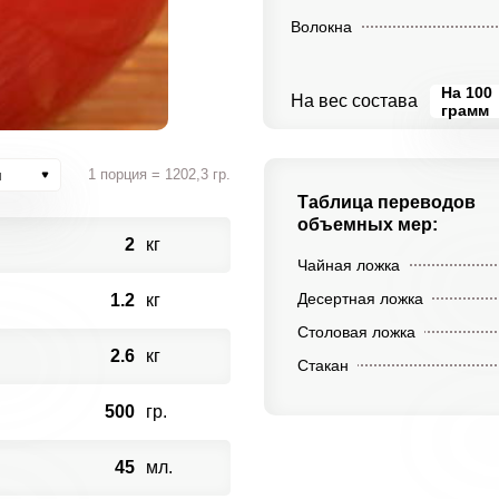
Волокна
На 100
На вес состава
грамм
и
1 порция = 1202,3 гр.
Таблица переводов
объемных мер:
2
кг
Чайная ложка
Десертная ложка
1.2
кг
Столовая ложка
2.6
кг
Стакан
500
гр.
45
мл.