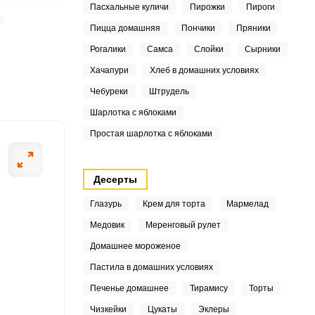
Пасхальные куличи
Пирожки
Пироги
8
Пицца домашняя
Пончики
Пряники
Рогалики
Самса
Слойки
Сырники
4
ШАГ
Хачапури
Хлеб в домашних условиях
2 ИЗ 4
.4
Чебуреки
Штрудель
4
Шарлотка с яблоками
Простая шарлотка с яблоками
8.1
Десерты
Глазурь
Крем для торта
Мармелад
Медовик
Меренговый рулет
5
Домашнее мороженое
7
Пастила в домашних условиях
Печенье домашнее
Тирамису
Торты
6
Чизкейки
Цукаты
Эклеры