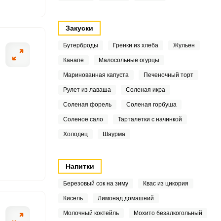
6
7
Закуски
Бутерброды
Гренки из хлеба
Жульен
1
Канапе
Малосольные огурцы
.1
ОТПРАВИТЬ СООБЩЕНИЕ
Маринованная капуста
Печеночный торт
6
Рулет из лаваша
Соленая икра
Соленая форель
Соленая горбуша
.3
Соленое сало
Тарталетки с начинкой
жаны порежьте крупными
Морковь почисти
9
Холодец
Шаурма
сердцевину и семечки и
методом бланшир
после этого кож
7
кастрюлю переле
Напитки
.3
Березовый сок на зиму
Квас из цикория
7.8
Кисель
Лимонад домашний
Молочный коктейль
Мохито безалкогольный
2