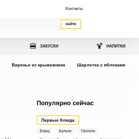
Контакты
НАЙТИ
🍔
🍹
ЗАКУСКИ
НАПИТКИ
ы
Варенье из крыжовника
Шарлотка с яблоками
Популярно сейчас
Первые блюда
Борщ
Бульон
Гаспачо