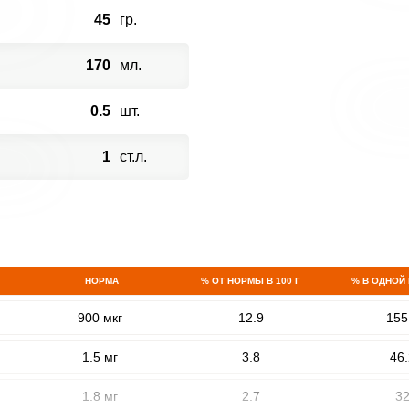
45
гр.
170
мл.
0.5
шт.
1
ст.л.
НОРМА
% ОТ НОРМЫ В 100 Г
% В ОДНОЙ
900 мкг
12.9
155
1.5 мг
3.8
46.
1.8 мг
2.7
3