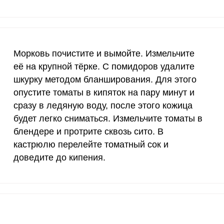
20 мг
3.6
43.
2500 мг
8.2
98.
Запомнить меня
1000 мг
1.8
21.
Морковь почистите и вымойте. Измельчите
тесь с
Правилами сайта
,
её на крупной тёрке. С помидоров удалите
30 мг
55
661
ВХОД
олитикой обработки
шкурку методом бланширования. Для этого
ельским соглашением
ЕЩЕ НЕ ЗАРЕГИСТРИРОВАННЫ?
опустите томаты в кипяток на пару минут и
400 мг
1.7
20.
сразу в ледяную воду, после этого кожица
Забыли пароль?
1300 мг
25.3
304
будет легко сниматься. Измельчите томаты в
чо из баклажанов с томатным соком. Вымытые бакла
блендере и протрите сквозь сито. В
500 мг
4.1
49.
 отрезав хвостики. Перец промойте, удалите у него 
кастрюлю перелейте томатный сок и
ук очистите и сполосните, нарежьте его кубиком.
800 мг
4.1
49.
доведите до кипения.
2300 мг
23.2
279
30 мкг
1062.7
1277
18 мг
2.8
34.