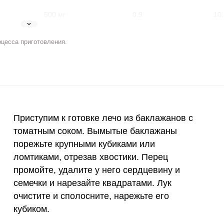
500 мг
0.9
10.
5 мг
3.7
44.
оцесса приготовления.
2 мг
10.1
121
400 мкг
2.8
33.
3 мкг
0
0
ВХОД НА САЙТ
РЕГИСТРАЦИЯ
Приступим к готовке лечо из баклажанов с
90 мкг
86.3
103
томатным соком. Вымытые баклажаны
е
порежьте крупными кубиками или
10 мкг
0
0
Войдите
с помощью социальных сетей:
ломтиками, отрезав хвостики. Перец
15 мг
1.7
20.
промойте, удалите у него сердцевину и
семечки и нарезайте квадратами. Лук
50 мг
0.3
3.
или
очистите и сполосните, нарежьте его
кубиком.
120 мкг
3.8
4