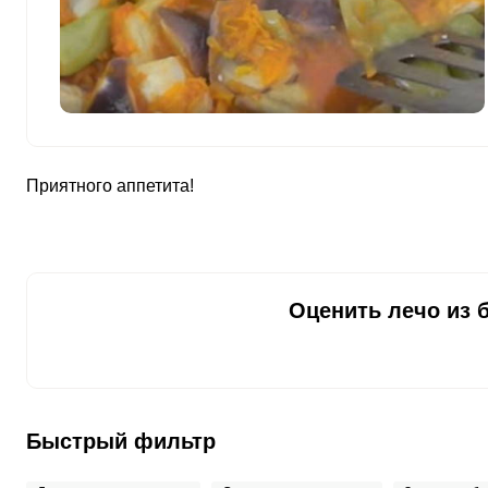
Цинк
14 мг
Бор
3950 мкг
Ванадий
57 мкг
Молибден
253 мкг
Приятного аппетита!
Оценить лечо из 
Быстрый фильтр