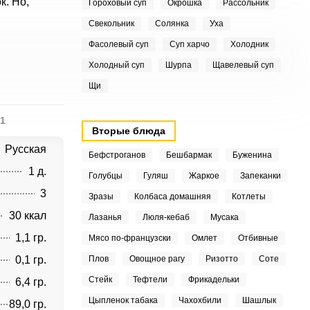
к. Но,
Гороховый суп
Окрошка
Рассольник
Свекольник
Солянка
Уха
Фасолевый суп
Суп харчо
Холодник
Холодный суп
Шурпа
Щавелевый суп
Щи
1
Вторые блюда
Русская
Бефстроганов
Бешбармак
Буженина
1 д.
Голубцы
Гуляш
Жаркое
Запеканки
3
Зразы
Колбаса домашняя
Котлеты
30 ккал
Лазанья
Люля-кебаб
Мусака
1,1 гр.
Мясо по-французски
Омлет
Отбивные
0,1 гр.
Плов
Овощное рагу
Ризотто
Соте
Стейк
Тефтели
Фрикадельки
6,4 гр.
Цыпленок табака
Чахохбили
Шашлык
89,0 гр.