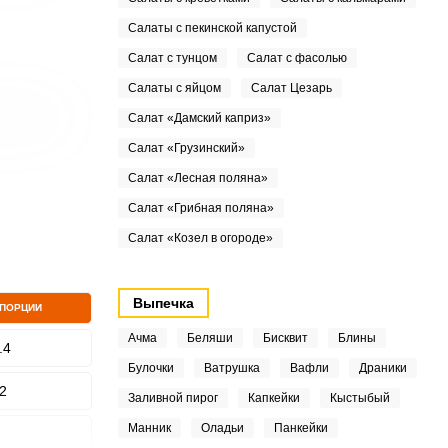
Салаты с пекинской капустой
Салат с тунцом
Салат с фасолью
Салаты с яйцом
Салат Цезарь
Салат «Дамский каприз»
Салат «Грузинский»
Салат «Лесная поляна»
Салат «Грибная поляна»
Салат «Козел в огороде»
Выпечка
 ПОРЦИИ
Ачма
Беляши
Бисквит
Блины
.4
Булочки
Ватрушка
Вафли
Драники
2
Заливной пирог
Капкейки
Кыстыбый
Манник
Оладьи
Панкейки
2