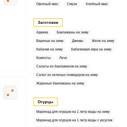
Овсяный квас
Смузи
Хлебный квас
5
4
Заготовки
Аджика
Баклажаны на зиму
.6
Варенье на зиму
Джемы
Желе на зиму
1
Кабачки на зиму
Кабачковая икра на зиму
Компоты
Лечо
.8
Салаты из баклажанов на зиму
2
Салат из зеленых помидоров на зиму
5
Жареные баклажаны на зиму
6
Огурцы
5
Маринад для огурцов на 1 литр воды на зиму
2
Маринад для огурцов на 1 литр воды с уксусом