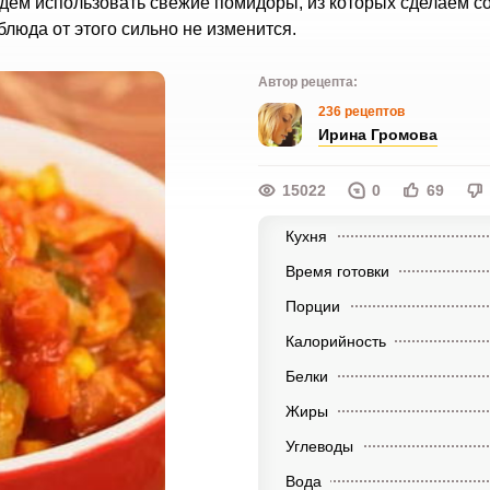
удем использовать свежие помидоры, из которых сделаем со
блюда от этого сильно не изменится.
Автор рецепта:
236 рецептов
Ирина Громова
15022
0
69
Кухня
Время готовки
Порции
Калорийность
Белки
Жиры
Углеводы
Вода