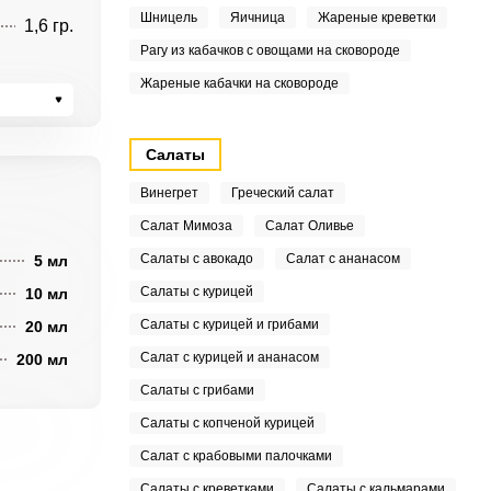
Шницель
Яичница
Жареные креветки
1,6 гр.
Рагу из кабачков с овощами на сковороде
Жареные кабачки на сковороде
Салаты
Винегрет
Греческий салат
Салат Мимоза
Салат Оливье
Салаты с авокадо
Салат с ананасом
5 мл
Салаты с курицей
10 мл
Салаты с курицей и грибами
20 мл
Салат с курицей и ананасом
200 мл
Салаты с грибами
Салаты с копченой курицей
Салат с крабовыми палочками
Салаты с креветками
Салаты с кальмарами