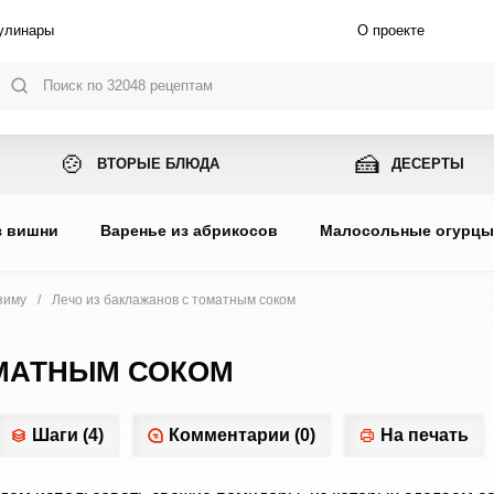
улинары
О проекте
🍲
🍰
ВТОРЫЕ БЛЮДА
ДЕСЕРТЫ
з вишни
Варенье из абрикосов
Малосольные огурц
зиму
/
Лечо из баклажанов с томатным соком
ОМАТНЫМ СОКОМ
Шаги (4)
Комментарии (0)
На печать