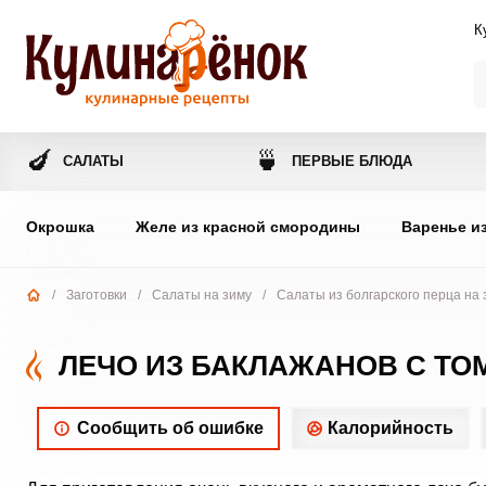
К
🍆
🍵
САЛАТЫ
ПЕРВЫЕ БЛЮДА
Окрошка
Желе из красной смородины
Варенье и
/
Заготовки
/
Салаты на зиму
/
Салаты из болгарского перца на 
ЛЕЧО ИЗ БАКЛАЖАНОВ С Т
Сообщить об ошибке
Калорийность