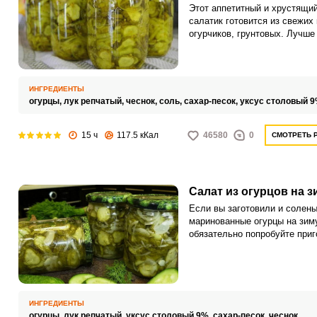
Этот аппетитный и хрустящи
салатик готовится из свежих
огурчиков, грунтовых. Лучше 
если огурцы вы только-тольк
с грядки – тогда салатик буд
просто невероятно вкусным и
хрустящим!
ИНГРЕДИЕНТЫ
огурцы,
лук репчатый,
чеснок,
соль,
сахар-песок,
уксус столовый 
15 ч
117.5 кКал
46580
0
СМОТРЕТЬ 
Салат из огурцов на з
Если вы заготовили и солены
маринованные огурцы на зиму
обязательно попробуйте приг
салат из огурцов по
представленному ниже рецеп
Закуска получается очень
ароматной и пряной за счет
используемых специй и прип
ИНГРЕДИЕНТЫ
огурцы,
лук репчатый,
уксус столовый 9%,
сахар-песок,
чеснок,