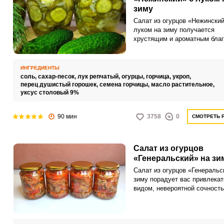
зиму
Салат из огурцов «Нежинский
луком на зиму получается
хрустящим и ароматным бла
укропу, луку и специям. Эта
заготовка станет отличным
дополнением к основным бл
ИНГРЕДИЕНТЫ
зимой.
соль,
сахар-песок,
лук репчатый,
огурцы,
горчица,
укроп,
перец душистый горошек,
семена горчицы,
масло растительное,
уксус столовый 9%
90 мин
3758
0
СМОТРЕТЬ 
Салат из огурцов
«Генеральский» на зи
Салат из огурцов «Генеральс
зиму порадует вас привлека
видом, невероятной сочност
ярким вкусом. Такое угощени
сезонных овощей прекрасно
дополнит ваши горячие блюд