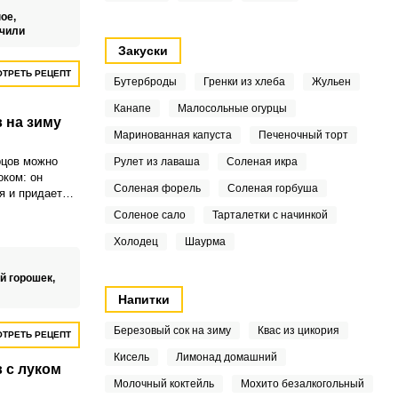
ое,
 чили
Закуски
ТРЕТЬ РЕЦЕПТ
Бутерброды
Гренки из хлеба
Жульен
Канапе
Малосольные огурцы
 на зиму
Маринованная капуста
Печеночный торт
рцов можно
Рулет из лаваша
Соленая икра
ком: он
Соленая форель
Соленая горбуша
я и придает
. В качестве
Соленое сало
Тарталетки с начинкой
риготовлении
, семена
Холодец
Шаурма
й горошек,
Напитки
Березовый сок на зиму
Квас из цикория
ТРЕТЬ РЕЦЕПТ
Кисель
Лимонад домашний
 с луком
Молочный коктейль
Мохито безалкогольный