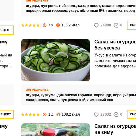
ИНГРЕДИЕНТЫ
огурцы,
лук репчатый,
соль,
сахар-песок,
масло подсолнечн
перец чёрный горошек,
уксус яблочный 6%,
гвоздика,
перец
7 ч
136.2 кКал
24888
0
СМО
Запомнить меня
РЕЦЕПТ
иму
Салат из огурцов
ВХОД
без уксуса
ЕЩЕ НЕ ЗАРЕГИСТРИРОВАННЫ?
нный на
Уксус в салате из огу
нь
заменить лимонным со
оторая
полезнее для здоровь
Забыли пароль?
гда к
заготовке свежий вкус
гурчики
ароматных специй в п
елем в
используются куркума
ясными
кориандра и горчицы.
ИНГРЕДИЕНТЫ
огурцы,
куркума,
дижонская горчица,
кориандр,
перец чёрны
сахар-песок,
соль,
лук репчатый,
лимонный сок
1 д
108.2 кКал
27032
0
РЕЦЕПТ
СМО
иму
Салат из огурцов
на зиму