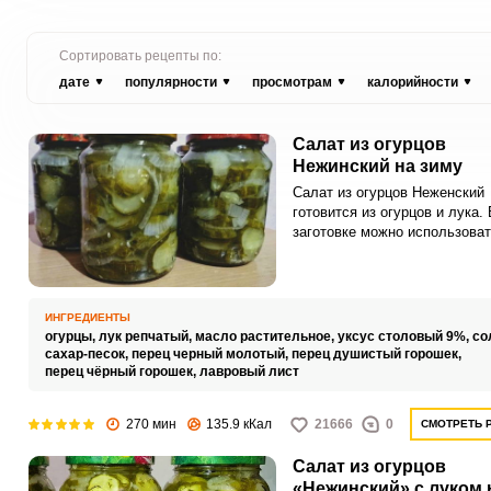
Сортировать рецепты по:
дате
популярности
просмотрам
калорийности
Салат из огурцов
Нежинский на зиму
Салат из огурцов Неженский
готовится из огурцов и лука. 
заготовке можно использоват
некондиционные огурчики, ко
остаются после маринования
соления, что очень удобно д
многих хозяек.
ИНГРЕДИЕНТЫ
огурцы,
лук репчатый,
масло растительное,
уксус столовый 9%,
со
сахар-песок,
перец черный молотый,
перец душистый горошек,
перец чёрный горошек,
лавровый лист
270 мин
135.9 кКал
21666
0
СМОТРЕТЬ 
Салат из огурцов
«Нежинский» с луком 