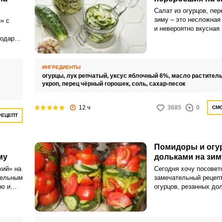
Салат из огурцов, пе
зиму – это несложная
» с
и невероятно вкусная 
вашего стола. Такие о
годаря
получаются удивител
насыщенными и аппет
юдам
ИНГРЕДИЕНТЫ
огурцы,
лук репчатый,
уксус яблочный 6%,
масло растител
укроп,
перец чёрный горошек,
соль,
сахар-песок
12 ч
3685
0
СМО
РЕЦЕПТ
Помидоры и огу
му
дольками на зим
кий» на
Сегодня хочу посовет
тельным
замечательный рецепт
ью и
огурцов, резанных до
е из
зиму. Этим рецептом 
когда остаются овощи
а,
размера и их неудобн