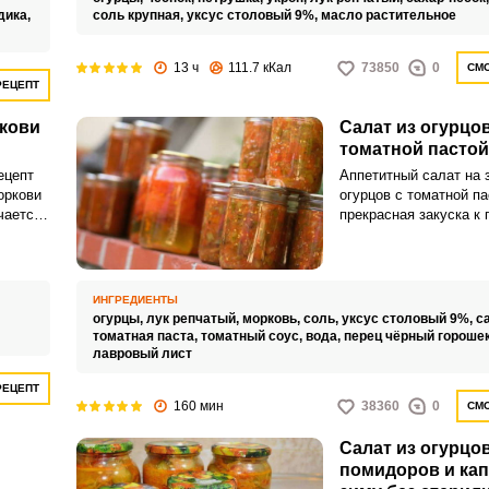
дика,
соль крупная,
уксус столовый 9%,
масло растительное
13 ч
111.7 кКал
73850
0
СМО
РЕЦЕПТ
ркови
Салат из огурцов
томатной пастой
ецепт
Аппетитный салат на 
оркови
огурцов с томатной па
чается
прекрасная закуска к 
 и
блюдам, которая буде
время радовать вашу
из сезонных овощей п
меру пикантным и оче
ИНГРЕДИЕНТЫ
огурцы,
лук репчатый,
морковь,
соль,
уксус столовый 9%,
с
томатная паста,
томатный соус,
вода,
перец чёрный гороше
лавровый лист
РЕЦЕПТ
160 мин
38360
0
СМО
Салат из огурцов
помидоров и кап