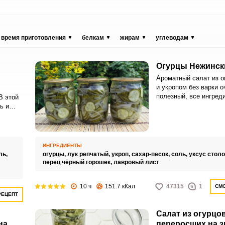
время приготовления
белкам
жирам
углеводам
Огурцы Нежински
Ароматный салат из о
и укропом без варки о
полезный, все ингред
В этой
гармонируют. Баночка
ь и
выручит зимой, когда 
торые
приготовления холодн
 и
ля
ИНГРЕДИЕНТЫ
ль,
огурцы,
лук репчатый,
укроп,
сахар-песок,
соль,
уксус стол
перец чёрный горошек,
лавровый лист
10 ч
151.7 кКал
47315
1
СМО
РЕЦЕПТ
Салат из огурцо
на
переросших на з