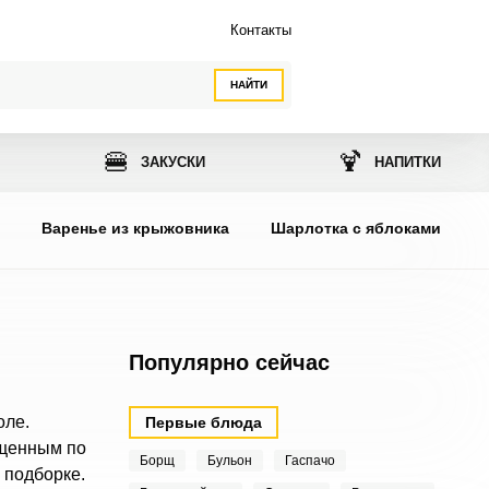
Контакты
НАЙТИ
🍔
🍹
ЗАКУСКИ
НАПИТКИ
ы
Варенье из крыжовника
Шарлотка с яблоками
Популярно сейчас
оле.
Первые блюда
ыщенным по
Борщ
Бульон
Гаспачо
 подборке.