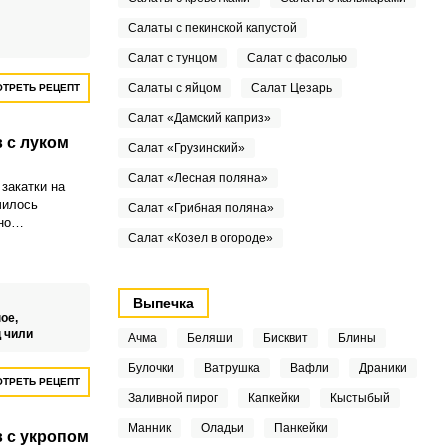
ом.
Салаты с пекинской капустой
Салат с тунцом
Салат с фасолью
Салаты с яйцом
Салат Цезарь
ТРЕТЬ РЕЦЕПТ
Салат «Дамский каприз»
 с луком
Салат «Грузинский»
Салат «Лесная поляна»
закатки на
чилось
Салат «Грибная поляна»
но
Салат «Козел в огороде»
ированное
добавить
Выпечка
ое,
 чили
Ачма
Беляши
Бисквит
Блины
Булочки
Ватрушка
Вафли
Драники
ТРЕТЬ РЕЦЕПТ
Заливной пирог
Капкейки
Кыстыбый
Манник
Оладьи
Панкейки
в с укропом