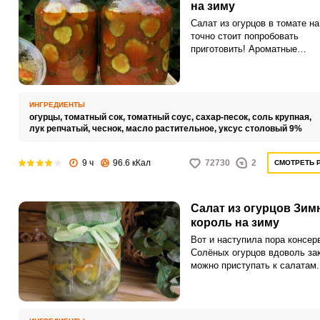
на зиму
Салат из огурцов в томате на
точно стоит попробовать
приготовить! Ароматные
маринованные кусочки огурцо
томатном соусе из натураль
помидоров удобно выложить 
банки сразу в тарелку к горя
ИНГРЕДИЕНТЫ
обеду. Вы оцените потрясаю
огурцы,
томатный сок,
томатный соус,
сахар-песок,
соль крупная,
вкус этой домашней закуски 
лук репчатый,
чеснок,
масло растительное,
уксус столовый 9%
наверняка будете возвращать
этому варианту при каждой л
9 ч
96.6 кКал
72730
2
СМОТРЕТЬ 
заготовке овощей.
Салат из огурцов Зим
король на зиму
Вот и наступила пора консер
Солёных огурцов вдоволь за
можно приступать к салатам.