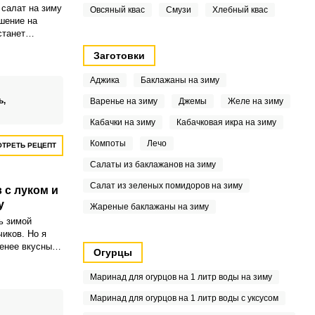
 салат на зиму
Овсяный квас
Смузи
Хлебный квас
ешение на
станет
 добавкой к
Заготовки
ам.
Аджика
Баклажаны на зиму
ь,
Варенье на зиму
Джемы
Желе на зиму
Кабачки на зиму
Кабачковая икра на зиму
Компоты
Лечо
ТРЕТЬ РЕЦЕПТ
Салаты из баклажанов на зиму
Салат из зеленых помидоров на зиму
 с луком и
у
Жареные баклажаны на зиму
ь зимой
чиков. Но я
енее вкусный
Огурцы
алата из
ноком на зиму.
Маринад для огурцов на 1 литр воды на зиму
Маринад для огурцов на 1 литр воды с уксусом
,