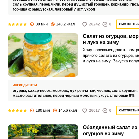
соль крупная,
перец чили,
перец душистый горошек,
кориандр,
гвоз
горчица французская,
лавровый лист,
укроп
80 мин
148.2 кКал
26242
0
СМОТРЕТЬ 
Салат из огурцов, мо
и лука на зиму
Хочу порекомендовать вам р
пряного салата из огурцов, м
и лука на зиму. Закуска полу
с ярким насыщенным вкусом
ароматом.
ИНГРЕДИЕНТЫ
огурцы,
сахар-песок,
морковь,
лук репчатый,
чеснок,
соль крупная,
масло растительное,
перец черный молотый,
уксус столовый 9%
180 мин
145.6 кКал
26017
0
СМОТРЕТЬ 
Обалденный салат из
огурцов на зиму