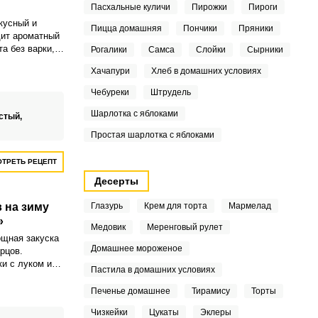
Пасхальные куличи
Пирожки
Пироги
кусный и
Пицца домашняя
Пончики
Пряники
дит ароматный
та без варки,
Рогалики
Самса
Слойки
Сырники
анок.
Хачапури
Хлеб в домашних условиях
Чебуреки
Штрудель
Шарлотка с яблоками
стый,
Простая шарлотка с яблоками
ТРЕТЬ РЕЦЕПТ
Десерты
 на зиму
Глазурь
Крем для торта
Мармелад
»
Медовик
Меренговый рулет
ощная закуска
Домашнее мороженое
урцов.
и с луком и
Пастила в домашних условиях
 перцем чили
ечным маслом
Печенье домашнее
Тирамису
Торты
юбое блюдо.
Чизкейки
Цукаты
Эклеры