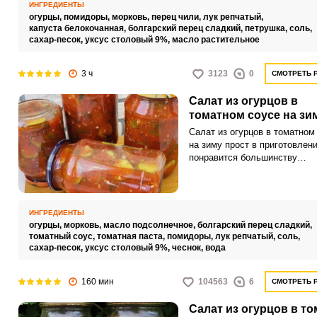
гарниры и мясо.
ИНГРЕДИЕНТЫ
огурцы,
помидоры,
морковь,
перец чили,
лук репчатый,
капуста белокочанная,
болгарский перец сладкий,
петрушка,
соль,
сахар-песок,
уксус столовый 9%,
масло растительное
3 ч
3123
0
СМОТРЕТЬ 
Салат из огурцов в
томатном соусе на зи
Салат из огурцов в томатном
на зиму прост в приготовлени
понравится большинству
домочадцев! Огурцы на зиму
заготовит по-разному. Невер
вкусными получаются огурчи
томатном соусе.
ИНГРЕДИЕНТЫ
огурцы,
морковь,
масло подсолнечное,
болгарский перец сладкий,
томатный соус,
томатная паста,
помидоры,
лук репчатый,
соль,
сахар-песок,
уксус столовый 9%,
чеснок,
вода
160 мин
104563
6
СМОТРЕТЬ 
Салат из огурцов в то