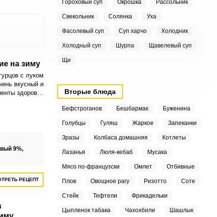
Гороховый суп
Окрошка
Рассольник
Свекольник
Солянка
Уха
Фасолевый суп
Суп харчо
Холодник
Холодный суп
Шурпа
Щавелевый суп
Щи
е на зиму
гурцов с луком
чень вкусный и
Вторые блюда
иенты здорово
 такого салата
Бефстроганов
Бешбармак
Буженина
нет времени на
ой закуски.
Голубцы
Гуляш
Жаркое
Запеканки
Зразы
Колбаса домашняя
Котлеты
овый 9%,
Лазанья
Люля-кебаб
Мусака
Мясо по-французски
Омлет
Отбивные
ТРЕТЬ РЕЦЕПТ
Плов
Овощное рагу
Ризотто
Соте
Стейк
Тефтели
Фрикадельки
в
Цыпленок табака
Чахохбили
Шашлык
иму