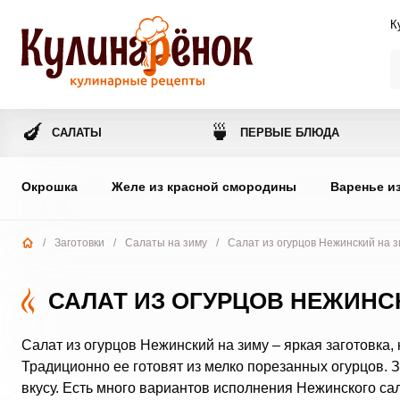
К
🍆
🍵
САЛАТЫ
ПЕРВЫЕ БЛЮДА
Окрошка
Желе из красной смородины
Варенье и
/
Заготовки
/
Салаты на зиму
/
Салат из огурцов Нежинский на з
САЛАТ ИЗ ОГУРЦОВ НЕЖИНС
Салат из огурцов Нежинский на зиму – яркая заготовка,
Традиционно ее готовят из мелко порезанных огурцов. 
вкусу. Есть много вариантов исполнения Нежинского са