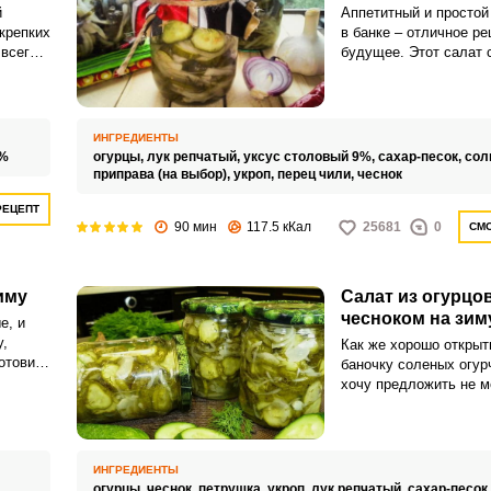
й
Аппетитный и простой
 крепких
в банке – отличное р
всего,
будущее. Этот салат 
о сняли
прекрасной закуской и
ет
любым горячим блюд
ИНГРЕДИЕНТЫ
9%
огурцы,
лук репчатый,
уксус столовый 9%,
сахар-песок,
сол
приправа (на выбор),
укроп,
перец чили,
чеснок
РЕЦЕПТ
90 мин
117.5 кКал
25681
0
СМО
иму
Салат из огурцов
чесноком на зим
е, и
,
Как же хорошо открыт
отовить
баночку соленых огур
хочу предложить не м
ту.
и ароматный рецепт с
огурцов с луком и чес
рав.
ИНГРЕДИЕНТЫ
огурцы,
чеснок,
петрушка,
укроп,
лук репчатый,
сахар-песок