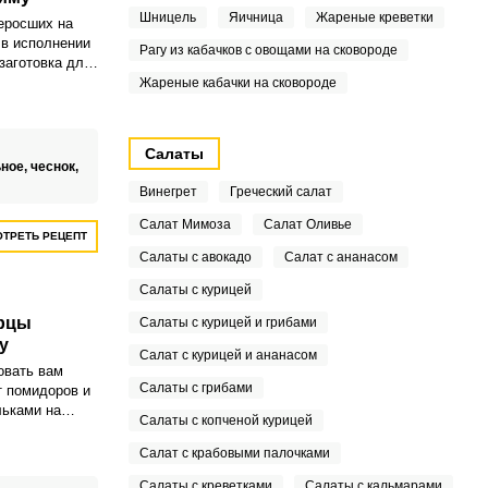
Шницель
Яичница
Жареные креветки
реросших на
 в исполнении
Рагу из кабачков с овощами на сковороде
заготовка для
гурцы
Жареные кабачки на сковороде
ьно сочными,
итными.
Салаты
ьное,
чеснок,
Винегрет
Греческий салат
Салат Мимоза
Салат Оливье
ТРЕТЬ РЕЦЕПТ
Салаты с авокадо
Салат с ананасом
Салаты с курицей
рцы
Салаты с курицей и грибами
у
Салат с курицей и ананасом
овать вам
Салаты с грибами
 помидоров и
льками на
Салаты с копченой курицей
я пользуюсь,
 разного
Салат с крабовыми палочками
о
Салаты с креветками
Салаты с кальмарами