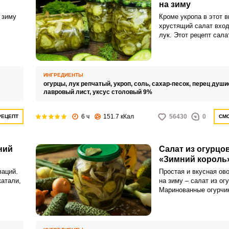
на зиму
 зиму
Кроме укропа в этот в
хрустящий салат вхо
лук. Этот рецепт сала
в в
но со стерилизацией б
ных
из
чему
ИНГРЕДИЕНТЫ
щий
огурцы,
лук репчатый,
укроп,
соль,
сахар-песок,
перец души
и
лавровый лист,
уксус столовый 9%
ся к
етней
6 ч
151.7 кКал
56430
0
РЕЦЕПТ
СМО
ВХОД НА САЙТ
РЕГИСТРАЦИЯ
Войдите
ний
Салат из огурцов
с помощью социальных сетей:
«Зимний король
ваций.
Простая и вкусная ов
катали,
на зиму – салат из ог
Маринованные огурчик
или
душистыми специями,
и ароматным подсолн
идеально дополнят л