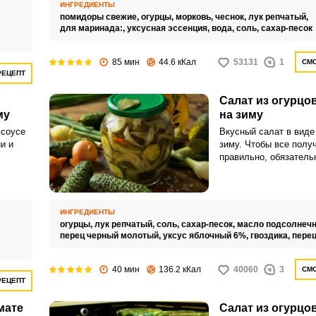
консервировать целик
ИНГРЕДИЕНТЫ
помидоры свежие,
огурцы,
морковь,
чеснок,
лук репчатый,
для маринада:,
уксусная эссенция,
вода,
соль,
сахар-песок
85 мин
44.6 кКал
53131
1
СМО
РЕЦЕПТ
Салат из огурцов
му
на зиму
 соусе
Вкусный салат в виде 
и и
зиму. Чтобы все полу
правильно, обязатель
 можно
используйте нерафин
оятно
масло и не забудьте 
ки в
яблочный уксус.
ИНГРЕДИЕНТЫ
огурцы,
лук репчатый,
соль,
сахар-песок,
масло подсолнечн
перец черный молотый,
уксус яблочный 6%,
гвоздика,
перец
40 мин
136.2 кКал
40060
3
СМО
РЕЦЕПТ
мате
Салат из огурцо