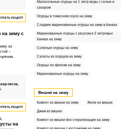
Малосольные огурцы на 1 литр воды с солью и
сахаром
Огурцы в томатном соусе на зиму
ТРЕТЬ РЕЦЕПТ
Сладкие маринованные огурцы на зиму в банках
 на зиму с
Маринованные огурцы с уксусом в 3 литровых
банках на зиму
зиму из
Соленые огурцы на зиму
стой –
горячим
Салаты из огурцов на зиму
т долгое
Огурцы по-фински на зиму
 семью. Салат
олучается в
Маринованные огурцы на зиму
нь вкусным.
ахар-песок,
к,
Вишня на зиму
Компот из вишни на зиму
Желе из вишни
ТРЕТЬ РЕЦЕПТ
Джем из вишни
,
Компот из вишни без стерилизации на зиму
усты на
Компот из вишни с косточками на зиму