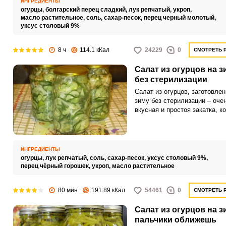
ИНГРЕДИЕНТЫ
огурцы,
болгарский перец сладкий,
лук репчатый,
укроп,
масло растительное,
соль,
сахар-песок,
перец черный молотый,
уксус столовый 9%
8 ч
114.1 кКал
24229
0
СМОТРЕТЬ 
Салат из огурцов на з
без стерилизации
Салат из огурцов, заготовле
зиму без стерилизации – оче
вкусная и простоя закатка, к
хорошо хранится и будет все
столу на праздниках. Такие о
хорошо сочетаются с картоф
любом виде и различными м
ИНГРЕДИЕНТЫ
блюдами.
огурцы,
лук репчатый,
соль,
сахар-песок,
уксус столовый 9%,
перец чёрный горошек,
укроп,
масло растительное
80 мин
191.89 кКал
54461
0
СМОТРЕТЬ 
Салат из огурцов на з
пальчики оближешь