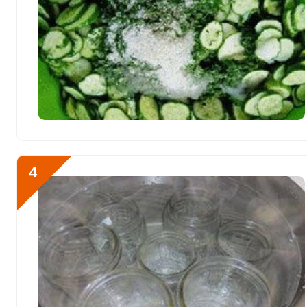
Кобальт
78.9 мкг
Литий
0
Марганец
5.2 мкг
Медь
2220.2 мкг
Никель
30 мкг
Рубидий
4760 мкг
4
Селен
17 мкг
Фтор
481.8 мкг
Хром
80 мкг
Цинк
12.1 мг