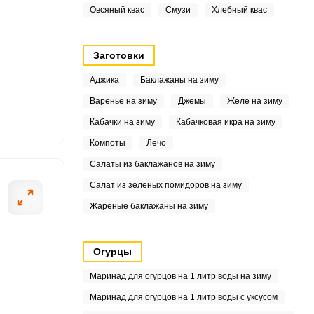
Овсяный квас
Смузи
Хлебный квас
6
Заготовки
7
Аджика
Баклажаны на зиму
Варенье на зиму
Джемы
Желе на зиму
8
Кабачки на зиму
Кабачковая икра на зиму
9
Компоты
Лечо
Салаты из баклажанов на зиму
.5
Салат из зеленых помидоров на зиму
9
Жареные баклажаны на зиму
5
Огурцы
0
Маринад для огурцов на 1 литр воды на зиму
6
Маринад для огурцов на 1 литр воды с уксусом