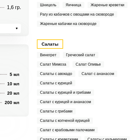
Шницель
Яичница
Жареные креветки
1,6 гр.
Рагу из кабачков с овощами на сковороде
Жареные кабачки на сковороде
Салаты
Винегрет
Греческий салат
Салат Мимоза
Салат Оливье
Салаты с авокадо
Салат с ананасом
5 мл
Салаты с курицей
10 мл
Салаты с курицей и грибами
20 мл
Салат с курицей и ананасом
200 мл
Салаты с грибами
Салаты с копченой курицей
Салат с крабовыми палочками
Салаты с креветками
Салаты с кальмарами