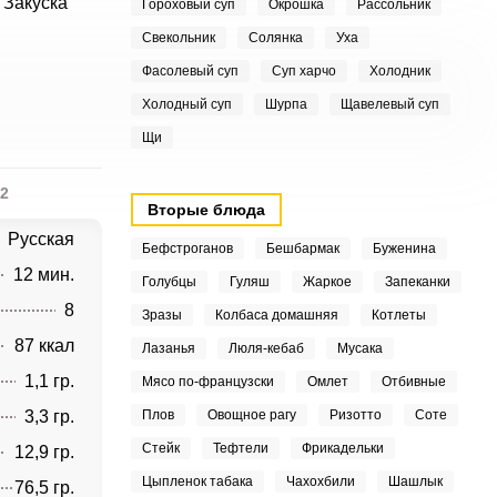
 Закуска
Гороховый суп
Окрошка
Рассольник
Свекольник
Солянка
Уха
Фасолевый суп
Суп харчо
Холодник
Холодный суп
Шурпа
Щавелевый суп
Щи
2
Вторые блюда
Русская
Бефстроганов
Бешбармак
Буженина
12 мин.
Голубцы
Гуляш
Жаркое
Запеканки
8
Зразы
Колбаса домашняя
Котлеты
87 ккал
Лазанья
Люля-кебаб
Мусака
1,1 гр.
Мясо по-французски
Омлет
Отбивные
3,3 гр.
Плов
Овощное рагу
Ризотто
Соте
Стейк
Тефтели
Фрикадельки
12,9 гр.
Цыпленок табака
Чахохбили
Шашлык
76,5 гр.