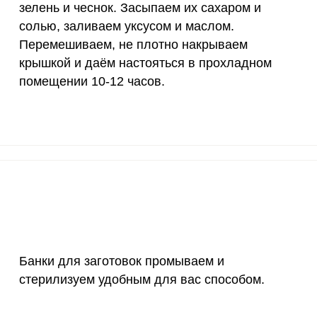
зелень и чеснок. Засыпаем их сахаром и
10 мкг
31.1
98.
солью, заливаем уксусом и маслом.
Перемешиваем, не плотно накрываем
70 мкг
0
0
крышкой и даём настояться в прохладном
помещении 10-12 часов.
2 мкг
10.3
32.
1000 мкг
8.8
27.
200 мкг
0.6
1.
200 мкг
93.9
297
55 мкг
1.2
3.
4000 мкг
0.5
1.
Банки для заготовок промываем и
50 мкг
6.3
2
стерилизуем удобным для вас способом.
12 мг
4
12.