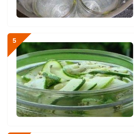
Бор
2000 мкг
Ванадий
0
Молибден
109 мкг
5