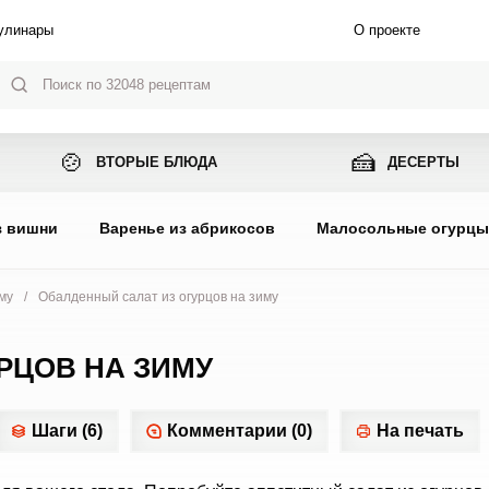
улинары
О проекте
🍲
🍰
ВТОРЫЕ БЛЮДА
ДЕСЕРТЫ
з вишни
Варенье из абрикосов
Малосольные огурц
му
/
Обалденный салат из огурцов на зиму
РЦОВ НА ЗИМУ
Шаги (6)
Комментарии (0)
На печать