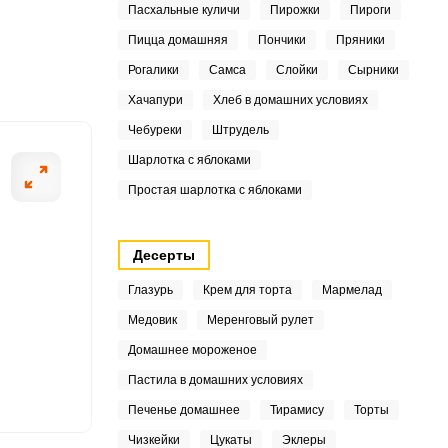
Пасхальные куличи
Пирожки
Пироги
2
Пицца домашняя
Пончики
Пряники
3
Рогалики
Самса
Слойки
Сырники
ШАГ
Хачапури
Хлеб в домашних условиях
8
2 ИЗ 6
Чебуреки
Штрудель
Шарлотка с яблоками
Простая шарлотка с яблоками
2
Десерты
2
Глазурь
Крем для торта
Мармелад
Медовик
Меренговый рулет
5
Домашнее мороженое
9
Пастила в домашних условиях
3
Печенье домашнее
Тирамису
Торты
Чизкейки
Цукаты
Эклеры