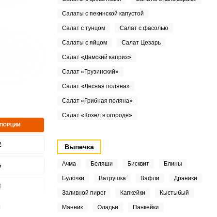
Салаты с пекинской капустой
Салат с тунцом
Салат с фасолью
Салаты с яйцом
Салат Цезарь
Салат «Дамский каприз»
Салат «Грузинский»
Салат «Лесная поляна»
Салат «Грибная поляна»
Салат «Козел в огороде»
 ПОРЦИИ
2
Выпечка
Ачма
Беляши
Бисквит
Блины
5
Булочки
Ватрушка
Вафли
Драники
3
Заливной пирог
Капкейки
Кыстыбый
4
Манник
Оладьи
Панкейки