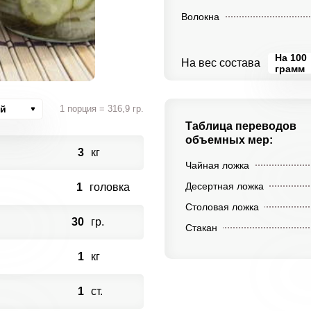
Волокна
На 100
На вес состава
грамм
ий
1 порция = 316,9 гр.
Таблица переводов
объемных мер:
3
кг
Чайная ложка
Десертная ложка
1
головка
Столовая ложка
30
гр.
Стакан
1
кг
1
ст.