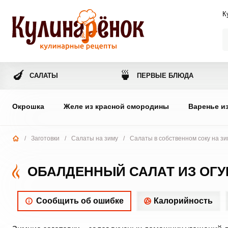
К
🍆
🍵
САЛАТЫ
ПЕРВЫЕ БЛЮДА
Окрошка
Желе из красной смородины
Варенье и
/
Заготовки
/
Салаты на зиму
/
Салаты в собственном соку на зи
ОБАЛДЕННЫЙ САЛАТ ИЗ ОГУ
Сообщить об ошибке
Калорийность