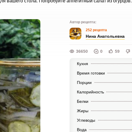
ля вашего стола. Попробуйте аппетитный салат из огурцов.
Автор рецепта:
252 рецепта
Нина Анатольевна
36650
0
59
Кухня
Время готовки
Порции
Калорийность
Белки
Жиры
Углеводы
Вода