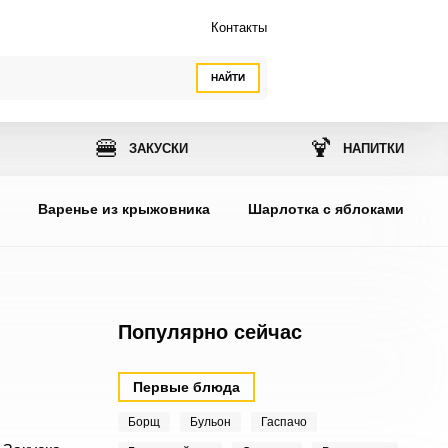
Контакты
НАЙТИ
🍔
🍹
ЗАКУСКИ
НАПИТКИ
ы
Варенье из крыжовника
Шарлотка с яблоками
Популярно сейчас
Первые блюда
Борщ
Бульон
Гаспачо