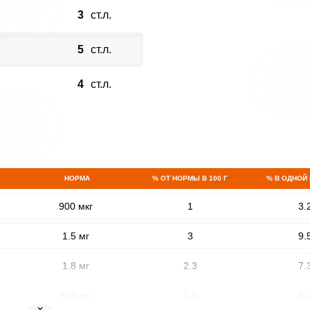
3
ст.л.
5
ст.л.
4
ст.л.
НОРМА
% ОТ НОРМЫ В 100 Г
% В ОДНОЙ
900 мкг
1
3.
1.5 мг
3
9.
1.8 мг
2.3
7.
500 мг
1.1
3.