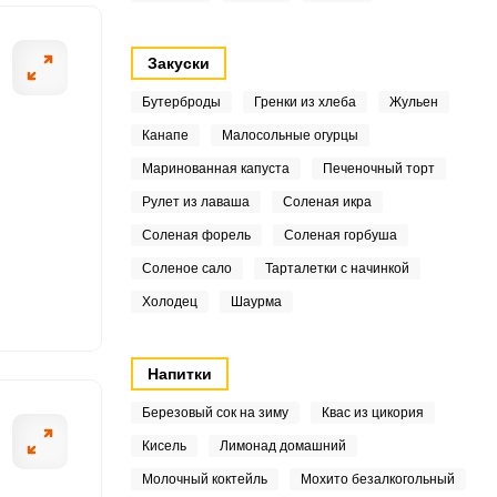
5
1
Закуски
8
Бутерброды
Гренки из хлеба
Жульен
Канапе
Малосольные огурцы
4
ОТПРАВИТЬ СООБЩЕНИЕ
Маринованная капуста
Печеночный торт
.5
Рулет из лаваша
Соленая икра
Соленая форель
Соленая горбуша
1
Соленое сало
Тарталетки с начинкой
3
промываем и нарезаем
Чеснок чистим и
Холодец
Шаурма
.4
Напитки
6.7
Березовый сок на зиму
Квас из цикория
6
Кисель
Лимонад домашний
Молочный коктейль
Мохито безалкогольный
5