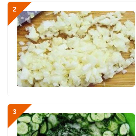
Калий
3905.7 мг
2
Кальций
1131.1 мг
Кремний
50 мг
Отправляя эту форму, вы соглашае
Магний
462 мг
Политикой конфиденциальности
,
П
персональных данных
и
Пользоват
Натрий
34993.8 мг
Сера
1242.4 мг
Фосфор
981.9 мг
Как приготовить обалде
тонкими кружочками. Ук
Хлор
53989 мг
Алюминий
4000 мкг
3
Железо
22.4 мг
Йод
65.4 мкг