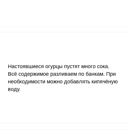
1200 мкг
6.6
20.
20 мкг
0
0
70 мкг
6.1
19.
Настоявшиеся огурцы пустят много сока.
Всё содержимое разливаем по банкам. При
необходимости можно добавлять кипячёную
воду.