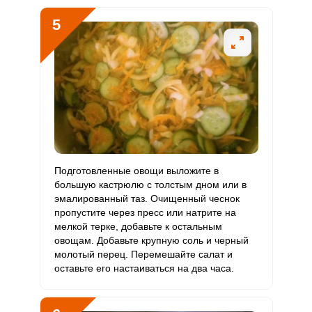
5
Цинк
16.1 мг
12 мг
3.9
8.4
Бор
4000 мкг
1200 мкг
9.7
20.8
Ванадий
990 мкг
20 мкг
143.3
309.4
Молибден
276 мкг
70 мкг
11.4
24.6
Подготовленные овощи выложите в
большую кастрюлю с толстым дном или в
эмалированный таз. Очищенный чеснок
пропустите через пресс или натрите на
мелкой терке, добавьте к остальным
овощам. Добавьте крупную соль и черный
молотый перец. Перемешайте салат и
оставьте его настаиваться на два часа.