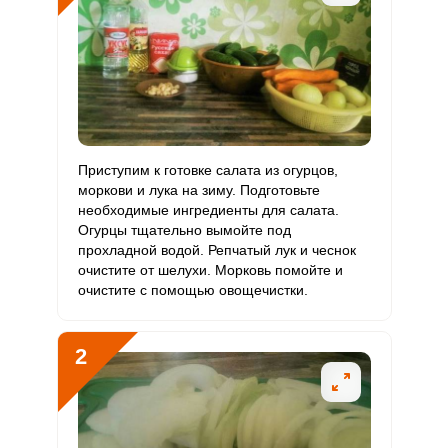
Витамин
237.3 мкг
400 мкг
1.7
3.7
В9
Витамин
0
3 мкг
0
0
В12
Витамин
Приступим к готовке салата из огурцов,
261 мкг
90 мкг
8.4
18.1
С
моркови и лука на зиму. Подготовьте
необходимые ингредиенты для салата.
Огурцы тщательно вымойте под
Витамин
0
10 мкг
0
0
прохладной водой. Репчатый лук и чеснок
D
очистите от шелухи. Морковь помойте и
очистите с помощью овощечистки.
Витамин
68.9 мг
15 мг
13.3
28.7
E
2
Биотин
24 мг
50 мг
1.4
3
Витамин
326.8 мкг
120 мкг
7.9
17
К