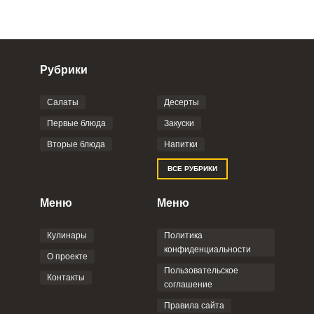
Рубрики
Салаты
Десерты
Фото до 4 шт, до 5 mb
ПРИКРЕПИТЬ
Первые блюда
Закуски
Вторые блюда
Напитки
Отправляя эту форму, вы соглашаетесь с
ВСЕ РУБРИКИ
Правилами сайта
,
Политикой
конфиденциальности
,
Политикой обработки
персональных данных
и
Пользовательским
Меню
Меню
соглашением
.
Кулинары
Политика
конфиденциальности
О проекте
Пользовательское
Контакты
соглашение
ОТПРАВИТЬ КОММЕНТАРИЙ
Правила сайта