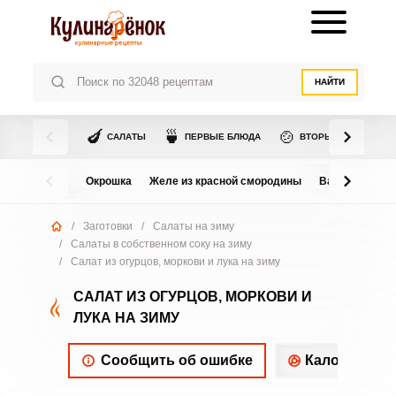
НАЙТИ
🍆
🍵
🍲
САЛАТЫ
ПЕРВЫЕ БЛЮДА
ВТОРЫЕ БЛЮДА
Окрошка
Желе из красной смородины
Варенье из в
/
Заготовки
/
Салаты на зиму
/
Салаты в собственном соку на зиму
/
Салат из огурцов, моркови и лука на зиму
САЛАТ ИЗ ОГУРЦОВ, МОРКОВИ И
ЛУКА НА ЗИМУ
Сообщить об ошибке
Калорийнос