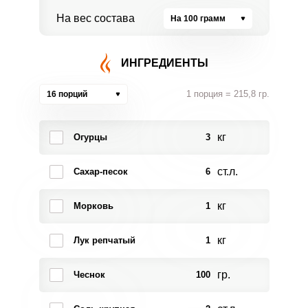
На вес состава
На 100 грамм
ИНГРЕДИЕНТЫ
1 порция = 215,8 гр.
16 порций
кг
Огурцы
3
ст.л.
Сахар-песок
6
кг
Морковь
1
кг
Лук репчатый
1
гр.
Чеснок
100