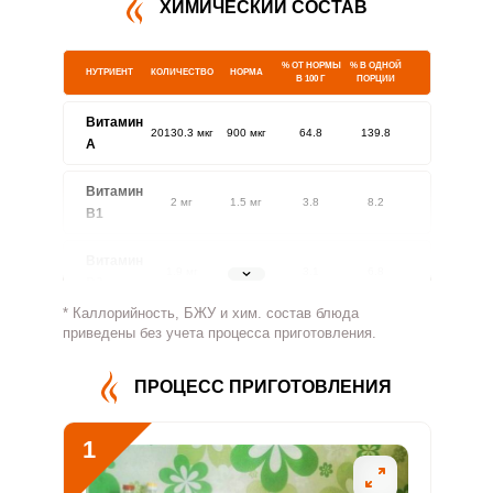
ХИМИЧЕСКИЙ СОСТАВ
% ОТ НОРМЫ
% В ОДНОЙ
НУТРИЕНТ
КОЛИЧЕСТВО
НОРМА
В 100 Г
ПОРЦИИ
Витамин
20130.3 мкг
900 мкг
64.8
139.8
A
Витамин
2 мг
1.5 мг
3.8
8.2
В1
Витамин
1.9 мг
1.8 мг
3.1
6.8
В2
* Каллорийность, БЖУ и хим. состав блюда
Витамин
приведены без учета процесса приготовления.
233.3 мг
500 мг
1.4
2.9
В4
ПРОЦЕСС ПРИГОТОВЛЕНИЯ
Витамин
7.2 мг
5 мг
4.2
9
В5
1
Витамин
4.3 мг
2 мг
6.2
13.3
В6