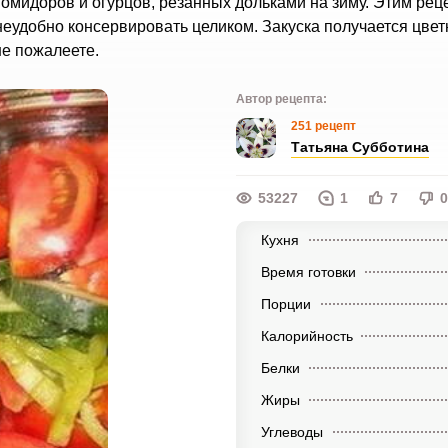
омидоров и огурцов, резанных дольками на зиму. Этим рец
неудобно консервировать целиком. Закуска получается цвет
не пожалеете.
Автор рецепта:
251 рецепт
Татьяна Субботина
53227
1
7
0
Кухня
Время готовки
Порции
Калорийность
Белки
Жиры
Углеводы