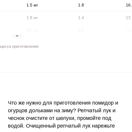
1.5 мг
1.8
16.
1.8 мг
1.4
13.
500 мг
0.6
5.
5 мг
2.2
20.
оцесса приготовления.
2 мг
1.8
16.
ВХОД НА САЙТ
РЕГИСТРАЦИЯ
400 мкг
0.5
5.
е
3 мкг
0
0
Войдите
с помощью социальных сетей:
90 мкг
10.2
94.
Что же нужно для приготовления помидор и
10 мкг
0
0
огурцов дольками на зиму? Репчатый лук и
или
чеснок очистите от шелухи, промойте под
15 мг
0.4
4.
водой. Очищенный репчатый лук нарежьте
50 мг
0.7
6.