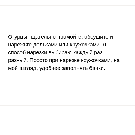
30 мкг
264
244
18 мг
2.3
21.
150 мкг
1.3
12.
Огурцы тщательно промойте, обсушите и
нарежьте дольками или кружочками. Я
10 мкг
13.5
124
способ нарезки выбираю каждый раз
70 мкг
8.6
79.
разный. Просто при нарезке кружочками, на
мой взгляд, удобнее заполнять банки.
2 мкг
5
46.
1000 мкг
6.2
56.
200 мкг
0.3
2.
200 мкг
18.8
173
55 мкг
0.9
8.