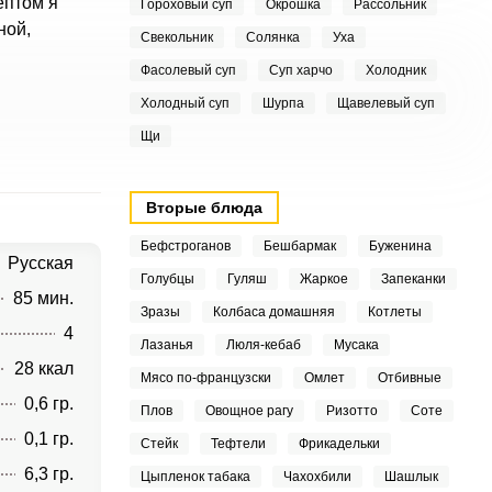
ептом я
Гороховый суп
Окрошка
Рассольник
ной,
Свекольник
Солянка
Уха
Фасолевый суп
Суп харчо
Холодник
Холодный суп
Шурпа
Щавелевый суп
Щи
Вторые блюда
Бефстроганов
Бешбармак
Буженина
Русская
Голубцы
Гуляш
Жаркое
Запеканки
85 мин.
Зразы
Колбаса домашняя
Котлеты
4
Лазанья
Люля-кебаб
Мусака
28 ккал
Мясо по-французски
Омлет
Отбивные
0,6 гр.
Плов
Овощное рагу
Ризотто
Соте
0,1 гр.
Стейк
Тефтели
Фрикадельки
6,3 гр.
Цыпленок табака
Чахохбили
Шашлык