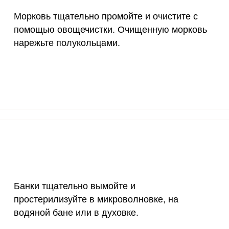
4000 мкг
1
9.
Морковь тщательно промойте и очистите с
50 мкг
3.9
35.
помощью овощечистки. Очищенную морковь
нарежьте полукольцами.
12 мг
1.8
16.
1200 мкг
6
55.
20 мкг
33.5
309
70 мкг
7.9
72.
Банки тщательно вымойте и
простерилизуйте в микроволновке, на
водяной бане или в духовке.