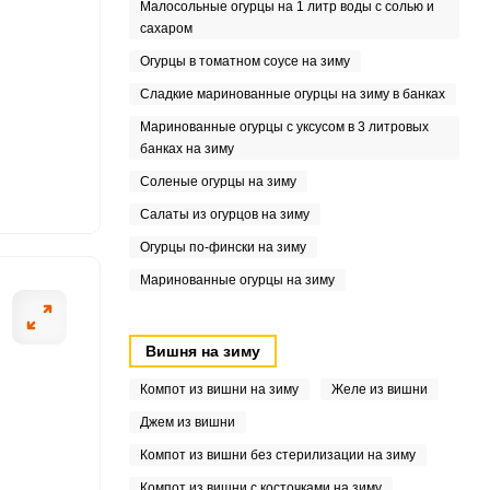
5
Малосольные огурцы на 1 литр воды с солью и
сахаром
9
Огурцы в томатном соусе на зиму
Сладкие маринованные огурцы на зиму в банках
4
Маринованные огурцы с уксусом в 3 литровых
6
банках на зиму
Соленые огурцы на зиму
.9
Салаты из огурцов на зиму
9
Огурцы по-фински на зиму
Маринованные огурцы на зиму
Вишня на зиму
Компот из вишни на зиму
Желе из вишни
Джем из вишни
Компот из вишни без стерилизации на зиму
Компот из вишни с косточками на зиму