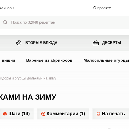
улинары
О проекте
🍲
🍰
ВТОРЫЕ БЛЮДА
ДЕСЕРТЫ
з вишни
Варенье из абрикосов
Малосольные огурц
идоры и огурцы дольками на зиму
КАМИ НА ЗИМУ
Шаги (14)
Комментарии (1)
На печать