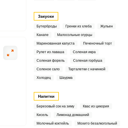
8
Закуски
4
Бутерброды
Гренки из хлеба
Жульен
Канапе
Малосольные огурцы
2
ОТПРАВИТЬ СООБЩЕНИЕ
Маринованная капуста
Печеночный торт
4
Рулет из лаваша
Соленая икра
Соленая форель
Соленая горбуша
.1
Соленое сало
Тарталетки с начинкой
3
атый лук и чеснок
Помидоры выбира
Холодец
Шаурма
е тонкими полукольцами.
дольками, пред
.5
Напитки
8
Березовый сок на зиму
Квас из цикория
7
Кисель
Лимонад домашний
.9
Молочный коктейль
Мохито безалкогольный