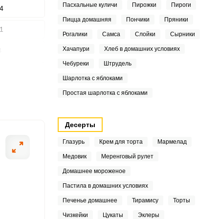
Пасхальные куличи
Пирожки
Пироги
4
Пицца домашняя
Пончики
Пряники
1
Рогалики
Самса
Слойки
Сырники
ШАГ
Хачапури
Хлеб в домашних условиях
3
2 ИЗ 14
Чебуреки
Штрудель
6
Шарлотка с яблоками
3
Простая шарлотка с яблоками
1
Десерты
Глазурь
Крем для торта
Мармелад
2
Медовик
Меренговый рулет
Домашнее мороженое
Пастила в домашних условиях
1
Печенье домашнее
Тирамису
Торты
Чизкейки
Цукаты
Эклеры
1