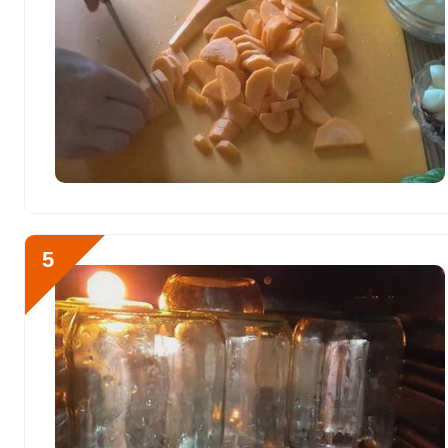
Фтор
1526.5 мкг
Хром
71.8 мкг
Цинк
7.9 мг
Бор
2670 мкг
Ванадий
247.9 мкг
Молибден
204 мкг
5