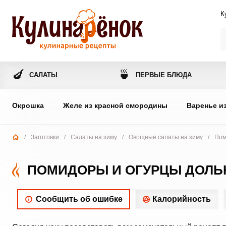
К
🍆
🍵
САЛАТЫ
ПЕРВЫЕ БЛЮДА
Окрошка
Желе из красной смородины
Варенье и
/
Заготовки
/
Салаты на зиму
/
Овощные салаты на зиму
/
Пом
ПОМИДОРЫ И ОГУРЦЫ ДОЛЬ
Сообщить об ошибке
Калорийность