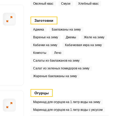
Овсяный квас
Смузи
Хлебный квас
0.3
2
Заготовки
1
Аджика
Баклажаны на зиму
Варенье на зиму
Джемы
Желе на зиму
.6
Кабачки на зиму
Кабачковая икра на зиму
1
Компоты
Лечо
Салаты из баклажанов на зиму
3
Салат из зеленых помидоров на зиму
9
Жареные баклажаны на зиму
9
Огурцы
.8
Маринад для огурцов на 1 литр воды на зиму
2
Маринад для огурцов на 1 литр воды с уксусом