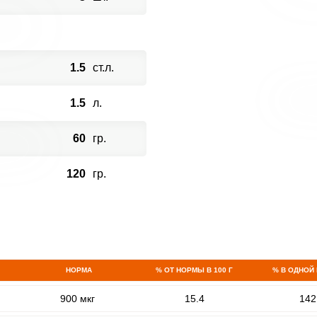
1.5
ст.л.
1.5
л.
60
гр.
120
гр.
НОРМА
% ОТ НОРМЫ В 100 Г
% В ОДНОЙ
900 мкг
15.4
142