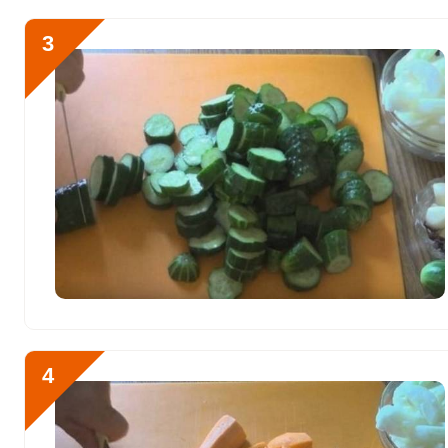
Алюминий
2928.3 мкг
3
Железо
15.3 мг
Йод
72.7 мкг
Кобальт
49.9 мкг
Литий
221.6 мкг
Марганец
3.7 мкг
Медь
2277.2 мкг
Никель
23.4 мкг
Рубидий
1390.4 мкг
4
Селен
18 мкг