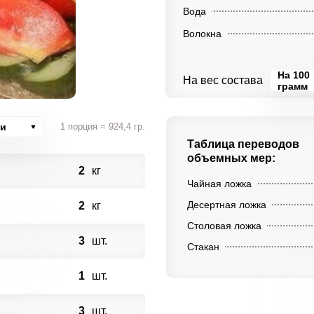
Вода
Волокна
На 100
На вес состава
грамм
ии
1 порция = 924,4 гр.
Таблица переводов
объемных мер:
2
кг
Чайная ложка
Десертная ложка
2
кг
Столовая ложка
3
шт.
Стакан
1
шт.
3
шт.