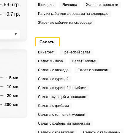
89,6 гр.
Шницель
Яичница
Жареные креветки
0,7 гр.
Рагу из кабачков с овощами на сковороде
Жареные кабачки на сковороде
Салаты
Винегрет
Греческий салат
Салат Мимоза
Салат Оливье
Салаты с авокадо
Салат с ананасом
5 мл
Салаты с курицей
10 мл
Салаты с курицей и грибами
20 мл
Салат с курицей и ананасом
200 мл
Салаты с грибами
Салаты с копченой курицей
Салат с крабовыми палочками
Салаты с креветками
Салаты с кальмарами