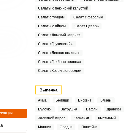
Салаты с пекинской капустой
Салат с тунцом
Салат с фасолью
Салаты с яйцом
Салат Цезарь
Салат «Дамский каприз»
Салат «Грузинский»
Салат «Лесная поляна»
Салат «Грибная поляна»
Салат «Козел в огороде»
Выпечка
Ачма
Беляши
Бисквит
Блины
Булочки
Ватрушка
Вафли
Драники
 ПОРЦИИ
Заливной пирог
Капкейки
Кыстыбый
.6
Манник
Оладьи
Панкейки