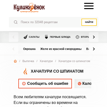
НАЙТИ
🍆
🍵
🍲
САЛАТЫ
ПЕРВЫЕ БЛЮДА
ВТОРЫЕ БЛЮДА
Окрошка
Желе из красной смородины
Варенье из в
/
Выпечка
/
Хачапури
/
Хачапури со шпинатом
ХАЧАПУРИ СО ШПИНАТОМ
Сообщить об ошибке
Калорийнос
Всем любителям хачапури посвящается.
Если вы ограничены во времени на