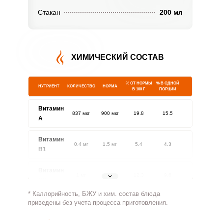
Стакан
200 мл
ХИМИЧЕСКИЙ СОСТАВ
% ОТ НОРМЫ
% В ОДНОЙ
НУТРИЕНТ
КОЛИЧЕСТВО
НОРМА
В 100 Г
ПОРЦИИ
Витамин
837 мкг
900 мкг
19.8
15.5
A
Витамин
0.4 мг
1.5 мг
5.4
4.3
В1
Витамин
1 мг
1.8 мг
12.3
9.6
В2
* Каллорийность, БЖУ и хим. состав блюда
Витамин
приведены без учета процесса приготовления.
91.1 мг
500 мг
3.9
3
В4