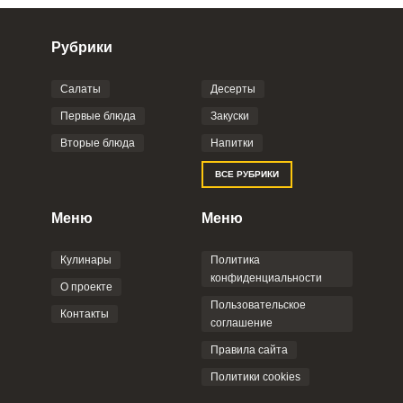
Рубрики
Салаты
Десерты
Фото до 4 шт, до 5 mb
ПРИКРЕПИТЬ
Первые блюда
Закуски
Вторые блюда
Напитки
Отправляя эту форму, вы соглашаетесь с
ВСЕ РУБРИКИ
Правилами сайта
,
Политикой
конфиденциальности
,
Политикой обработки
персональных данных
и
Пользовательским
Меню
Меню
соглашением
.
Кулинары
Политика
конфиденциальности
О проекте
Пользовательское
Контакты
соглашение
ОТПРАВИТЬ КОММЕНТАРИЙ
Правила сайта
Политики cookies