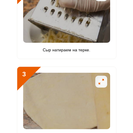
Биотин
3.3 мг
50 мг
1.4
1.1
Витамин
241.5 мкг
120 мкг
42.8
33.5
К
Витамин
13.1 мг
20 мг
14
10.9
РР
Сыр натираем на терке.
Калий
729.2 мг
2500 мг
6.2
4.9
Кальций
1074.7 мг
1000 мг
22.9
17.9
3
Кремний
31.3 мг
30 мг
22.2
17.4
Магний
118.1 мг
400 мг
6.3
4.9
Натрий
1722.5 мг
1300 мг
28.2
22.1
Сера
139.3 мг
500 мг
5.9
4.6
Фосфор
815.1 мг
800 мг
21.7
17