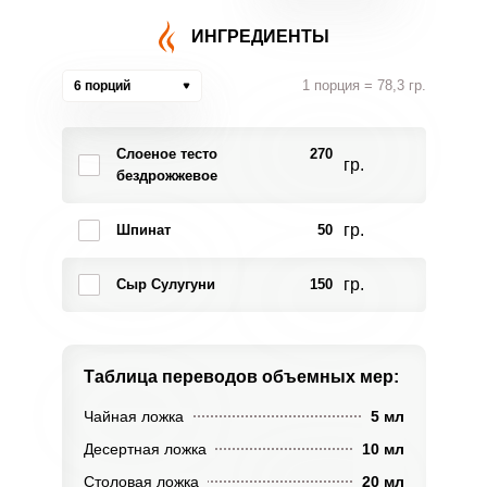
ИНГРЕДИЕНТЫ
1 порция = 78,3 гр.
6 порций
Слоеное тесто
270
гр.
бездрожжевое
гр.
Шпинат
50
гр.
Сыр Сулугуни
150
Таблица переводов
объемных мер:
Чайная ложка
5 мл
Десертная ложка
10 мл
Столовая ложка
20 мл