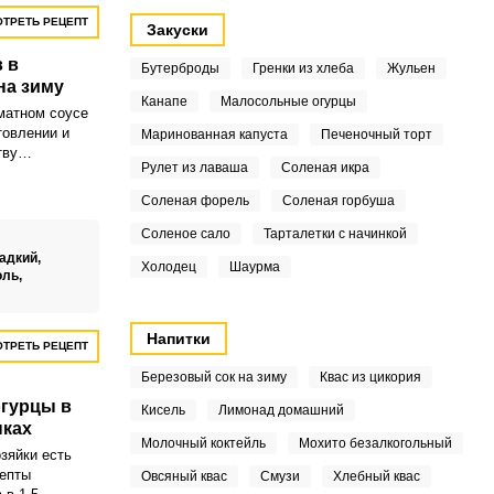
ТРЕТЬ РЕЦЕПТ
Закуски
 в
Бутерброды
Гренки из хлеба
Жульен
на зиму
Канапе
Малосольные огурцы
оматном соусе
товлении и
Маринованная капуста
Печеночный торт
тву
Рулет из лаваша
Соленая икра
на зиму можно
 Невероятно
Соленая форель
Соленая горбуша
огурчики в
Соленое сало
Тарталетки с начинкой
адкий,
Холодец
Шаурма
оль,
Напитки
ТРЕТЬ РЕЦЕПТ
Березовый сок на зиму
Квас из цикория
гурцы в
Кисель
Лимонад домашний
нках
Молочный коктейль
Мохито безалкогольный
зяйки есть
епты
Овсяный квас
Смузи
Хлебный квас