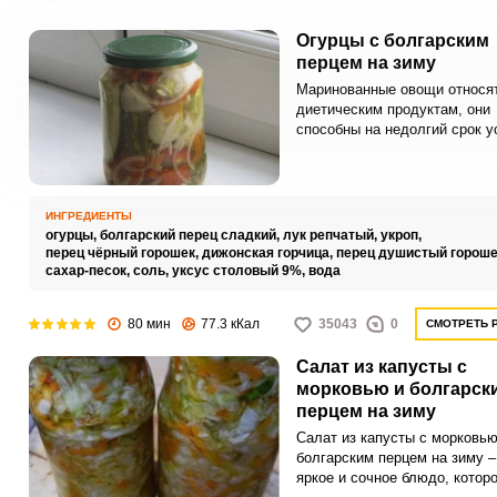
Огурцы с болгарским
перцем на зиму
Маринованные овощи относят
диетическим продуктам, они
способны на недолгий срок у
чувство голода, поэтому они
присутствуют на застольях в
качестве закусок. Заготовить
маринованные овощи в дома
ИНГРЕДИЕНТЫ
условиях под силу всем хозя
огурцы,
болгарский перец сладкий,
лук репчатый,
укроп,
перец чёрный горошек,
дижонская горчица,
перец душистый гороше
сахар-песок,
соль,
уксус столовый 9%,
вода
80 мин
77.3 кКал
35043
0
СМОТРЕТЬ 
Салат из капусты с
морковью и болгарск
перцем на зиму
Салат из капусты с морковью
болгарским перцем на зиму –
яркое и сочное блюдо, котор