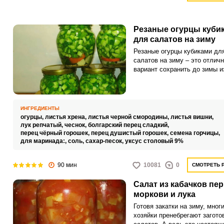
Резаные огурцы куби
для салатов на зиму
Резаные огурцы кубиками дл
салатов на зиму – это отлич
вариант сохранить до зимы 
урожая огурцов и при этом
сэкономить время в будущем
готовке различных салатов и
только. Такие огурцы вполне
ИНГРЕДИЕНТЫ
подавать на стол как
огурцы,
листья хрена,
листья черной смородины,
листья вишни,
самостоятельную закуску ил
лук репчатый,
чеснок,
болгарский перец сладкий,
дополнение к более серьезн
перец чёрный горошек,
перец душистый горошек,
семена горчицы,
для маринада:,
соль,
сахар-песок,
уксус столовый 9%
вторым блюдам.
90 мин
10081
0
СМОТРЕТЬ 
Салат из кабачков пе
моркови и лука
Готовя закатки на зиму, мног
хозяйки пренебрегают загото