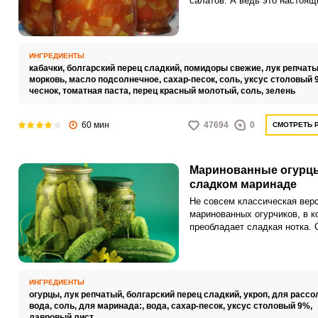
салатов. А ведь это настоящ
кладезь множества витамино
ИНГРЕДИЕНТЫ
кабачки,
болгарский перец сладкий,
помидоры свежие,
лук репчаты
морковь,
масло подсолнечное,
сахар-песок,
соль,
уксус столовый 
чеснок,
томатная паста,
перец красный молотый,
соль,
зелень
60 мин
47694
0
СМОТРЕТЬ 
Маринованные огурц
сладком маринаде
Не совсем классическая вер
маринованных огурчиков, в к
преобладает сладкая нотка. 
получаются хрустящими и
ароматными.
ИНГРЕДИЕНТЫ
огурцы,
лук репчатый,
болгарский перец сладкий,
укроп,
для рассо
вода,
соль,
для маринада:,
вода,
сахар-песок,
уксус столовый 9%,
лавровый лист