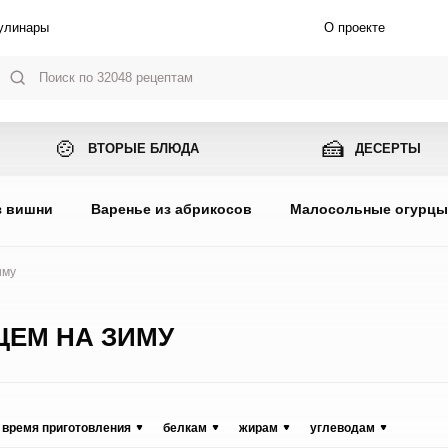
улинары
О проекте
🍲
🍰
ВТОРЫЕ БЛЮДА
ДЕСЕРТЫ
з вишни
Варенье из абрикосов
Малосольные огурц
иму
ЦЕМ НА ЗИМУ
время приготовления
белкам
жирам
углеводам