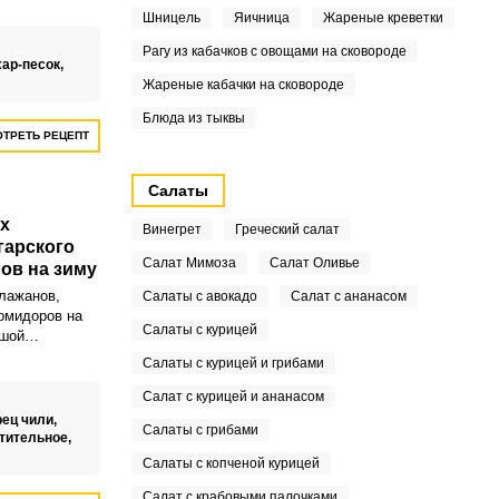
остоятельное
Шницель
Яичница
Жареные креветки
а к мясным
Рагу из кабачков с овощами на сковороде
хар-песок,
Жареные кабачки на сковороде
Блюда из тыквы
ТРЕТЬ РЕЦЕПТ
Салаты
х
Винегрет
Греческий салат
гарского
Салат Мимоза
Салат Оливье
ов на зиму
лажанов,
Салаты с авокадо
Салат с ананасом
помидоров на
Салаты с курицей
ьшой
 кто любит
Салаты с курицей и грибами
енно острую
тавители
Салат с курицей и ананасом
рец чили,
Салаты с грибами
тительное,
Салаты с копченой курицей
Салат с крабовыми палочками