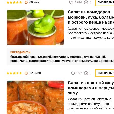
60 мин
1284
0
СМОТРЕТЬ 
Салат из помидоров,
моркови, лука, болгар
и острого перца на зи
Салат из помидоров, моркови
болгарского и острого перца 
– это пикантная закуска, кот
станет отличным дополнение
вашем столе. Перец получит
очень хрустящим, сочным, с
ИНГРЕДИЕНТЫ
насыщенным вкусом.
болгарский перец сладкий,
помидоры,
морковь,
лук репчатый,
перец чили,
масло растительное,
уксус столовый 9%,
сахар-песок,
120 мин
957
0
СМОТРЕТЬ 
Салат из цветной кап
помидорами и перцем
зиму
Салат из цветной капусты с
помидорами на зиму – это
прекрасный способ не только
сохранить урожай летних ов