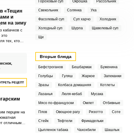
Гороховый суп
Окрошка
Рассольник
Свекольник
Солянка
Уха
ов «Тещин
ами и
Фасолевый суп
Суп харчо
Холодник
ем на зиму
Холодный суп
Шурпа
Щавелевый суп
з кабачков с
 это
Щи
ля тех, кто
уральность
 кабачки,
Вторые блюда
полненные
создают
чеснок,
Бефстроганов
Бешбармак
Буженина
ого блюда.
%
Голубцы
Гуляш
Жаркое
Запеканки
ТРЕТЬ РЕЦЕПТ
Зразы
Колбаса домашняя
Котлеты
Лазанья
Люля-кебаб
Мусака
лгарским
Мясо по-французски
Омлет
Отбивные
им перцем на
Плов
Овощное рагу
Ризотто
Соте
роматная
Стейк
Тефтели
Фрикадельки
ет отличным
ному столу.
Цыпленок табака
Чахохбили
Шашлык
ут быть