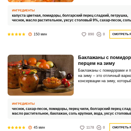
зиму, но и вдобавок
законсервировать витамины,
ИНГРЕДИЕНТЫ
минералы и прочие полезные
капуста цветная,
помидоры,
болгарский перец сладкий,
петрушка,
вещества, которые в них
чеснок,
масло растительное,
уксус столовый 9%,
сахар-песок,
сол
присутствуют, чтобы потом
заряжаться ими в зимний пер
150 мин
890
0
СМОТРЕТЬ 
Кроме того, что салат очень
полезен, он еще и невероятн
вкусный и при этом универса
Баклажаны с помидор
перцем на зиму
Баклажаны с помидорами и 
на зиму – это отличный вари
консервации на зиму, которы
поможет вам сохранить на
длительный срок урожай, со
на даче или приусадебном уч
К слову, вместе с овощами, 
ИНГРЕДИЕНТЫ
сохраняете запас летних вит
чеснок,
сахар-песок,
помидоры,
перец чили,
болгарский перец слад
которых очень уж не хватает
масло растительное,
баклажан,
соль крупная,
вода,
уксус столовы
45 мин
1178
0
СМОТРЕТЬ 