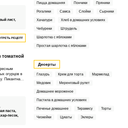
Пицца домашняя
Пончики
Пряники
горячим
ртошкой и
Рогалики
Самса
Слойки
Сырники
ение.Хранится
 самой весны,
вый лист,
Хачапури
Хлеб в домашних условиях
ется намного
Чебуреки
Штрудель
Шарлотка с яблоками
ТРЕТЬ РЕЦЕПТ
Простая шарлотка с яблоками
в томатной
Десерты
ересным
ых огурцов в
Глазурь
Крем для торта
Мармелад
у. Пикантная
Медовик
Меренговый рулет
доставит вам
т вашей
Домашнее мороженое
Пастила в домашних условиях
,
Печенье домашнее
Тирамису
Торты
ая паста,
ахар-песок,
Чизкейки
Цукаты
Эклеры