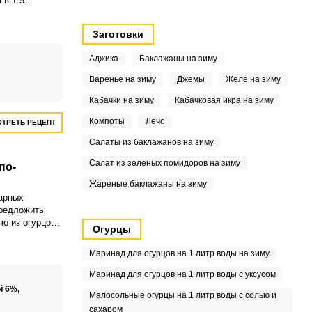
 в 1.5
не бойтесь
ь всегда можно
Заготовки
 и сделать его
мьи.
Аджика
Баклажаны на зиму
Варенье на зиму
Джемы
Желе на зиму
Кабачки на зиму
Кабачковая икра на зиму
Компоты
Лечо
ТРЕТЬ РЕЦЕПТ
Салаты из баклажанов на зиму
Салат из зеленых помидоров на зиму
по-
Жареные баклажаны на зиму
арных
предложить
чо из огурцов
Огурцы
я закуска вас
им
Маринад для огурцов на 1 литр воды на зиму
 и запахом.
Маринад для огурцов на 1 литр воды с уксусом
й 6%,
Малосольные огурцы на 1 литр воды с солью и
сахаром