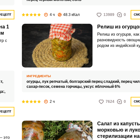
4 ч
48.3 кКал
13989
0
РЕЦЕПТ
СМО
на 1
Релиш из огурцо
ом
Релиш из огурцов, как
разновидность овощны
тр с
родом из индийской ку
просто и отлично доп
домашние гамбургеры
леных
мясные блюда. Для р
 можно
в дополнении другим
исимо
очень мелко нарезают
в
ИНГРЕДИЕНТЫ
смешиваются с солью
и
т,
огурцы,
лук репчатый,
болгарский перец сладкий,
перец чил
провариваются в прян
но,
сахар-песок,
семена горчицы,
уксус яблочный 6%
закатываются в банка
ным
а:,
 успеха
2 ч
7624
0
СМО
этому к
дить
РЕЦЕПТ
ть, что
Салат из капусты
морковью и луко
урцы
стерилизации на
анием
– это