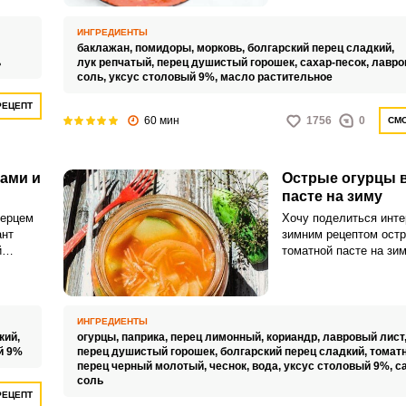
дополнение к любым 
блюдам, с вареной ка
ИНГРЕДИЕНТЫ
мясом – просто объед
баклажан,
помидоры,
морковь,
болгарский перец сладкий,
салат очень долго, до
ь
лук репчатый,
перец душистый горошек,
сахар-песок,
лавро
соль,
уксус столовый 9%,
масло растительное
но, как правило съеда
иод.
быстрее.
РЕЦЕПТ
60 мин
1756
0
СМО
о
льный.
ами и
Острые огурцы 
пасте на зиму
ВХОД НА САЙТ
РЕГИСТРАЦИЯ
перцем
Хочу поделиться инт
ант
зимним рецептом остр
й
томатной пасте на зим
Войдите
закуска из огурчиков 
с помощью социальных сетей:
бранный
удовольствие и стане
астке.
любимицей.
вы
ИНГРЕДИЕНТЫ
аминов,
кий,
огурцы,
паприка,
перец лимонный,
кориандр,
лавровый лист
 зимой.
или
й 9%
перец душистый горошек,
болгарский перец сладкий,
томатн
перец черный молотый,
чеснок,
вода,
уксус столовый 9%,
с
соль
РЕЦЕПТ