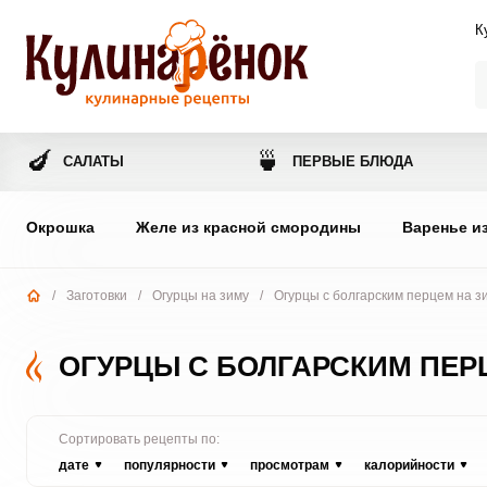
К
🍆
🍵
САЛАТЫ
ПЕРВЫЕ БЛЮДА
Окрошка
Желе из красной смородины
Варенье и
/
Заготовки
/
Огурцы на зиму
/
Огурцы с болгарским перцем на з
ОГУРЦЫ С БОЛГАРСКИМ ПЕР
Сортировать рецепты по:
дате
популярности
просмотрам
калорийности