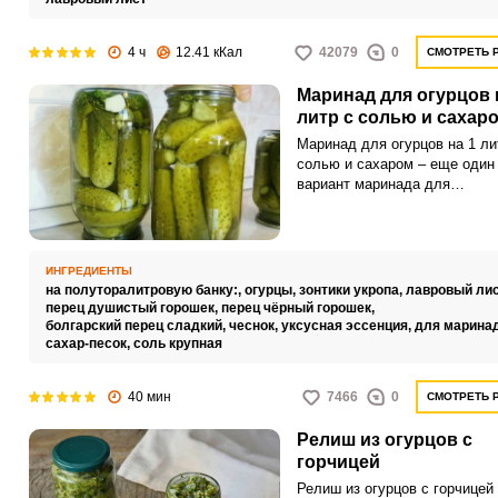
4 ч
12.41 кКал
42079
0
СМОТРЕТЬ 
Маринад для огурцов 
литр с солью и сахар
Маринад для огурцов на 1 ли
солью и сахаром – еще один
вариант маринада для
приготовления хрустящих со
огурчиков на зиму, которыми
баловать круглый год, незав
от того, зреют они на грядке 
ИНГРЕДИЕНТЫ
данный момент или же грядк
на полуторалитровую банку:,
огурцы,
зонтики укропа,
лавровый лис
засыпаны снегом. Как извест
перец душистый горошек,
перец чёрный горошек,
маринад, наравне с правиль
болгарский перец сладкий,
чеснок,
уксусная эссенция,
для маринад
сахар-песок,
соль крупная
сортом огурцов – это основа
в консервации «зеленых», по
выбору рецепта нужно подхо
40 мин
7466
0
СМОТРЕТЬ 
аккуратно и четко представля
вы хотите получить на
Релиш из огурцов с
выходе.Советы по
горчицей
ингредиентам:Мариновать ог
следует только с использов
Релиш из огурцов с горчицей 