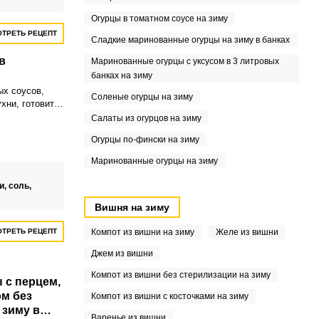
Огурцы в томатном соусе на зиму
ТРЕТЬ РЕЦЕПТ
Сладкие маринованные огурцы на зиму в банках
в
Маринованные огурцы с уксусом в 3 литровых
банках на зиму
х соусов,
Соленые огурцы на зиму
хни, готовится
олнит и
Салаты из огурцов на зиму
, и любые
Огурцы по-фински на зиму
елиша огурцы
и овощами
Маринованные огурцы на зиму
ся,
, недолго
и,
соль,
ом маринаде и
х.
Вишня на зиму
ТРЕТЬ РЕЦЕПТ
Компот из вишни на зиму
Желе из вишни
Джем из вишни
Компот из вишни без стерилизации на зиму
 с перцем,
м без
Компот из вишни с косточками на зиму
 зиму в
Варенье из вишни