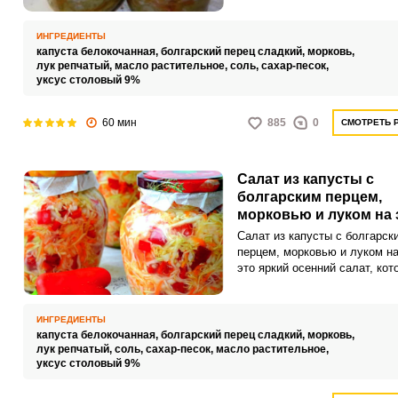
понравится всей вашей семье
Сочетание свежей капусты, 
моркови, ароматного перца и
ИНГРЕДИЕНТЫ
нежного масла образует
капуста белокочанная,
болгарский перец сладкий,
морковь,
удивительный ансамбль вкус
лук репчатый,
масло растительное,
соль,
сахар-песок,
уксус столовый 9%
60 мин
885
0
СМОТРЕТЬ 
Салат из капусты с
болгарским перцем,
морковью и луком на 
Салат из капусты с болгарск
перцем, морковью и луком на
это яркий осенний салат, кот
несомненно понравится любо
Используются простые ингре
но получается это блюдо
ИНГРЕДИЕНТЫ
бесподобным.
капуста белокочанная,
болгарский перец сладкий,
морковь,
лук репчатый,
соль,
сахар-песок,
масло растительное,
уксус столовый 9%