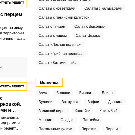
ТРЕТЬ РЕЦЕПТ
Салаты с креветками
Салаты с кальмарами
 с перцем
Салаты с пекинской капустой
Салат с тунцом
Салат с фасолью
рцем на зиму –
а территории
Салаты с яйцом
Салат Цезарь
й очень часто
ной рекламе в
Салат «Лесная поляна»
но, пытливый
Салат «Грибная поляна»
быстро дошел
вить такой
Салат «Витаминный»
още, чем
ы,
Выпечка
ТРЕТЬ РЕЦЕПТ
Ачма
Беляши
Бисквит
Блины
с
Булочки
Ватрушка
Вафли
Драники
рковкой,
ми и
Заливной пирог
Капкейки
Кыстыбый
клажанами,
Манник
Оладьи
Панкейки
мидорами и
й рецепт.
Пасхальные куличи
Пирожки
Пироги
но подходит в