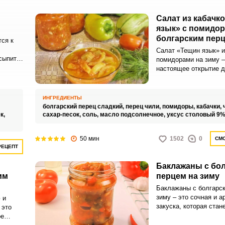
Салат из кабачк
язык» с помидор
болгарским перц
ся к
Салат «Тещин язык» и
сыпить
помидорами на зиму –
 часто
настоящее открытие д
ценит простоту и нат
продуктов. Ароматные
шних
спелые помидоры, до
ИНГРЕДИЕНТЫ
йкам.
зеленью и чесноком, 
болгарский перец сладкий,
перец чили,
помидоры,
кабачки,
неповторимый вкус эт
к,
сахар-песок,
соль,
масло подсолнечное,
уксус столовый 9
50 мин
1502
0
СМО
РЕЦЕПТ
Баклажаны с бо
им
перцем на зиму
Баклажаны с болгарск
зиму – это сочная и а
 и
закуска, которая стан
 это
дополнением к обеден
ое
Ароматные овощи мог