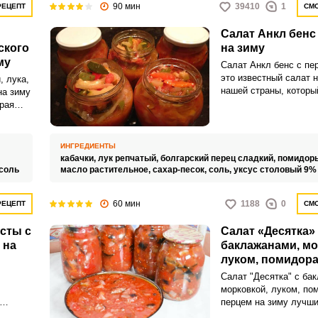
90 мин
39410
1
РЕЦЕПТ
СМО
Салат Анкл бенс
ского
на зиму
му
Салат Анкл бенс с пе
это известный салат н
, лука,
нашей страны, которы
на зиму
мелькал в телевизион
орая
90-е годы. Естествен
м на
ум нашего человека 
ся
до мысли, что пригото
ИНГРЕДИЕНТЫ
салат самому куда пр
кабачки,
лук репчатый,
болгарский перец сладкий,
помидор
покупать.
соль
масло растительное,
сахар-песок,
соль,
уксус столовый 9%
60 мин
1188
0
РЕЦЕПТ
СМО
усты с
Салат «Десятка» 
 на
баклажанами, мо
луком, помидора
перцем на зиму
Салат "Десятка" с ба
морковкой, луком, по
перцем на зиму лучши
ощей на
Такая закуска идеаль