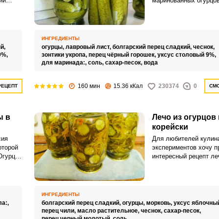
ий
маринованных огурцов
в.
литровых банках. Но 
пробовать новые, вед
найти рецепт получше
традиционным для се
ИНГРЕДИЕНТЫ
й,
огурцы,
лавровый лист,
болгарский перец сладкий,
чеснок,
9%,
зонтики укропа,
перец чёрный горошек,
уксус столовый 9%,
для маринада:,
соль,
сахар-песок,
вода
160 мин
15.36 кКал
230374
0
РЕЦЕПТ
СМО
ы в
Лечо из огурцов 
корейски
сия
Для любителей кулин
оторой
экспериментов хочу 
Огурцы
интересный рецепт ле
по-корейски. Ароматна
просто обворожит сво
замечательным вкусом
ИНГРЕДИЕНТЫ
ла:,
болгарский перец сладкий,
огурцы,
морковь,
уксус яблочны
перец чили,
масло растительное,
чеснок,
сахар-песок,
перец черный молотый,
соль