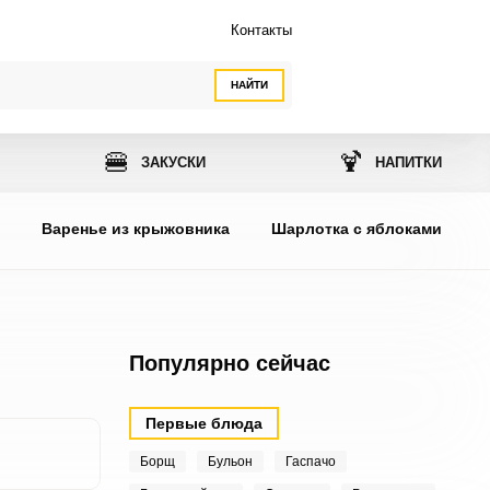
Контакты
НАЙТИ
🍔
🍹
ЗАКУСКИ
НАПИТКИ
ы
Варенье из крыжовника
Шарлотка с яблоками
Популярно сейчас
Первые блюда
Борщ
Бульон
Гаспачо