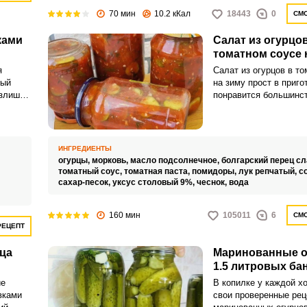
70 мин
10.2 кКал
18443
0
СМО
ками
Салат из огурцов
томатном соусе 
Запомнить меня
я
Салат из огурцов в т
ный
на зиму прост в приго
излишки
понравится большинс
ВХОД
домочадцев! Огурцы 
 на
заготовит по-разному.
ЕЩЕ НЕ ЗАРЕГИСТРИРОВАННЫ?
 не
вкусными получаются 
 можно
томатном соусе.
ИНГРЕДИЕНТЫ
Забыли пароль?
огурцы,
морковь,
масло подсолнечное,
болгарский перец сл
и в
томатный соус,
томатная паста,
помидоры,
лук репчатый,
с
ым
сахар-песок,
уксус столовый 9%,
чеснок,
вода
160 мин
105011
6
СМО
РЕЦЕПТ
рца
Маринованные о
1.5 литровых ба
ие
В копилке у каждой хо
вками
свои проверенные рец