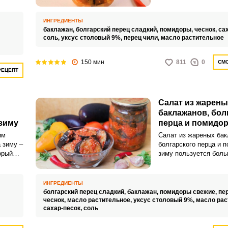
.
использованы как сам
сладкой
блюдо или как добавк
ИНГРЕДИЕНТЫ
или рыбным блюдам.
баклажан,
болгарский перец сладкий,
помидоры,
чеснок,
са
ов.
соль,
уксус столовый 9%,
перец чили,
масло растительное
150 мин
811
0
СМО
РЕЦЕПТ
Салат из жарены
баклажанов, бол
зиму
перца и помидор
им
Салат из жареных бак
 зиму –
болгарского перца и 
орый
зиму пользуется бол
му.
популярностью у тех,
диенты,
острые закуски. Особ
закуску оценят предс
ИНГРЕДИЕНТЫ
сильного пола.
болгарский перец сладкий,
баклажан,
помидоры свежие,
пе
чеснок,
масло растительное,
уксус столовый 9%,
масло рас
сахар-песок,
соль