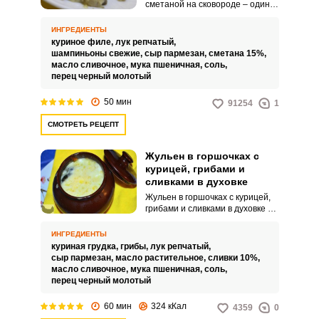
сметаной на сковороде – один
из упрощенных вариантов
приготовления жульена. Курица,
ИНГРЕДИЕНТЫ
грибы и лук поэтапно
куриное филе,
лук репчатый,
обжариваются на сковороде со
шампиньоны свежие,
сыр пармезан,
сметана 15%,
сливочным маслом, после чего
масло сливочное,
мука пшеничная,
соль,
тушатся в сливочном соусе на
перец черный молотый
основе сметаны.
50 мин
91254
1
СМОТРЕТЬ РЕЦЕПТ
Жульен в горшочках с
курицей, грибами и
сливками в духовке
Жульен в горшочках с курицей,
грибами и сливками в духовке –
потрясающе вкусное и любимое
многими блюдо, приготовить
ИНГРЕДИЕНТЫ
которое не составляет особого
куриная грудка,
грибы,
лук репчатый,
труда. В состав жульена входит
сыр пармезан,
масло растительное,
сливки 10%,
набор продуктов, который есть в
масло сливочное,
мука пшеничная,
соль,
каждом супермаркете.
перец черный молотый
60 мин
324 кКал
4359
0