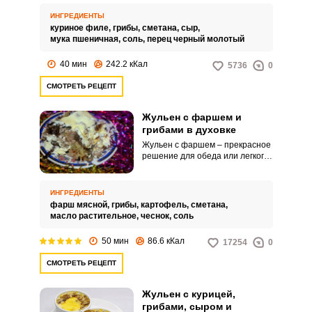
на сковороде готовится быстро
и без особых усилий со стороны
ИНГРЕДИЕНТЫ
хозяйки. Идеальное сочетание
куриное филе,
грибы,
сметана,
сыр,
ингредиентов точно придется
мука пшеничная,
соль,
перец черный молотый
по душе даже самым
привередливым ценителям
40 мин
242.2 кКал
5736
0
высокой кухни.
СМОТРЕТЬ РЕЦЕПТ
Жульен с фаршем и
грибами в духовке
Жульен с фаршем – прекрасное
решение для обеда или легкого
ужина. Это сытное блюдо из
фарша и грибов отлично
впишется в ваш рацион в
ИНГРЕДИЕНТЫ
качестве основного блюдо,
фарш мясной,
грибы,
картофель,
сметана,
также его можно небольшими
масло растительное,
чеснок,
соль
порциями подавать в качестве
закуски на праздничный стол.
50 мин
86.6 кКал
17254
0
СМОТРЕТЬ РЕЦЕПТ
Жульен с курицей,
грибами, сыром и