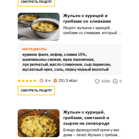
СМОТРЕТЬ РЕЦЕПТ
Жульен с курицей и
грибами со сливками
Рецепт жульена с курицей,
грибами со сливками, который я
вам предлагаю приготовить,
получается нежным и
сливочным. Ароматные грибы и
ИНГРЕДИЕНТЫ
нежное куриное мясо
куриное филе,
кефир,
сливки 15%,
замечательно сочетается с
шампиньоны свежие,
мука пшеничная,
соусом, приготовленным на
лук репчатый,
масло сливочное,
сыр пармезан,
основе сливок.
мускатный орех,
соль,
перец черный молотый
4 ч
251.5 кКал
4286
0
СМОТРЕТЬ РЕЦЕПТ
Жульен с курицей,
грибами, сметаной и
сыром на сковороде
Блюдо французской кухни у вас
дома – легко! Жульен с грибами