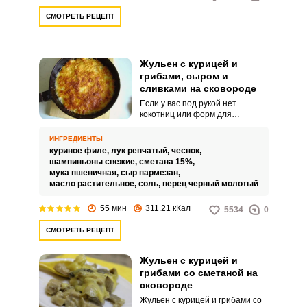
СМОТРЕТЬ РЕЦЕПТ
Жульен с курицей и
грибами, сыром и
сливками на сковороде
Если у вас под рукой нет
кокотниц или форм для
приготовления жульена – это не
повод отказывать себе в
ИНГРЕДИЕНТЫ
приготовлении этого
куриное филе,
лук репчатый,
чеснок,
великолепного блюда!
шампиньоны свежие,
сметана 15%,
Предлагаем вам отличный
мука пшеничная,
сыр пармезан,
вариант приготовления жульена
масло растительное,
соль,
перец черный молотый
с курицей и грибами, сыром и
сливками на сковороде. Если у
55 мин
311.21 кКал
5534
0
вас есть сковорода со съемной
ручкой – у вас будет
СМОТРЕТЬ РЕЦЕПТ
возможность на последнем
этапе приготовления поставить
жульен в духовой шкаф на
Жульен с курицей и
несколько минут для того, чтобы
грибами со сметаной на
он покрылся аппетитной
сковороде
румяной корочкой.
Жульен с курицей и грибами со