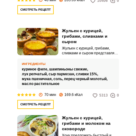
10406
0
СМОТРЕТЬ РЕЦЕПТ
Жульен с курицей,
грибами, сливками и
сыром
Жульен с курицей, грибами,
сливками и сыром представляет
собой порционное горячее
блюдо, которое запекается в
ИНГРЕДИЕНТЫ
духовке. Такое блюдо подается в
куриное филе,
шампиньоны свежие,
ВХОД НА САЙТ
РЕГИСТРАЦИЯ
кокотницах – формах, в которых
лук репчатый,
сыр пармезан,
сливки 15%,
запекается жульен.
мука пшеничная,
соль,
перец черный молотый,
масло растительное
Войдите
с помощью социальных сетей:
70 мин
169.6 кКал
5313
0
СМОТРЕТЬ РЕЦЕПТ
Жульен с курицей,
или
грибами и молоком на
сковороде
Хочу предложить быстрый и