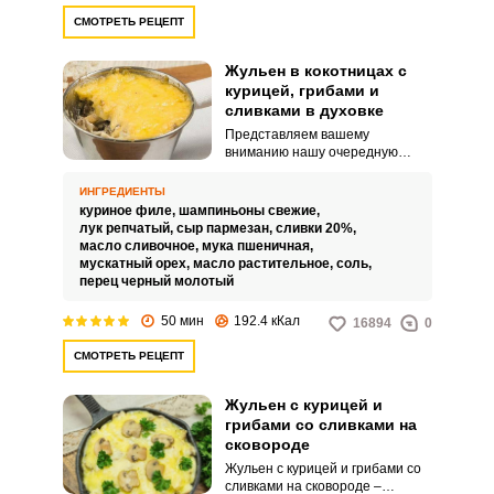
потрясающий сливочный вкус,
СМОТРЕТЬ РЕЦЕПТ
который отлично сочетается с
курицей и грибами.
Жульен в кокотницах с
курицей, грибами и
сливками в духовке
Представляем вашему
вниманию нашу очередную
вариацию на тему жульена –
жульен в кокотницах с курицей,
ИНГРЕДИЕНТЫ
грибами и сливками в духовке.
куриное филе,
шампиньоны свежие,
Он готовится в несколько
лук репчатый,
сыр пармезан,
сливки 20%,
этапов: поджариваем куриное
масло сливочное,
мука пшеничная,
филе, обжариваем овощи,
мускатный орех,
масло растительное,
соль,
готовим сливочный соус.
перец черный молотый
50 мин
192.4 кКал
16894
0
СМОТРЕТЬ РЕЦЕПТ
Жульен с курицей и
грибами со сливками на
сковороде
Жульен с курицей и грибами со
сливками на сковороде –