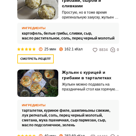
грибами, сыром и
сливками
Простую, но в тоже время
оригинальную закуску, жульен с
картошкой, можно готовить и в
будни, и в праздники.
ИНГРЕДИЕНТЫ
Специальная нарезка для
картофель,
белые грибы,
сливки,
сыр,
жульена делает из обычной
масло растительное,
соль,
перец черный молотый
деревенской картошки с
грибами ресторанное блюдо.
25 мин
162.1 кКал
8834
0
СМОТРЕТЬ РЕЦЕПТ
Жульен с курицей и
грибами в тарталетках
Жульен можно подавать на
праздничный стол как горячую
закуску, для этого вам
понадобятся тарталетки из
песочного или слоеного теста.
ИНГРЕДИЕНТЫ
Неизменными в этой закуске
тарталетки,
куриное филе,
шампиньоны свежие,
остаются грибы и сливочный
лук репчатый,
соль,
перец черный молотый,
соус.
сметана,
мука пшеничная,
сыр пармезан,
сыр,
масло подсолнечное,
зелень
40 мин
283.69 кКал