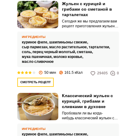
Жульен с курицей и
грибами со сметаной в
тарталетках
Сегодня же мы предлагаем вам
рецепт приготовления жульена
с курицей, грибами и сметаной в
тарталетках в отличие от
ИНГРЕДИЕНТЫ
классической подачи жульена в
куриное филе,
шампиньоны свежие,
кокотницах либо в горшочках.
сыр пармезан,
масло растительное,
тарталетки,
Отварное куриное филе
соль,
перец черный молотый,
сметана,
идеально сочетается с
мука пшеничная,
молоко коровье,
обжаренными шампиньонами, а
масло сливочное
сметанный соус удачно
подчеркивает сочность и вкус
50 мин
161.5 кКал
29405
0
основных ингредиентов.
СМОТРЕТЬ РЕЦЕПТ
Классический жульен с
курицей, грибами и
сливками в духовке
Пробовали ли вы когда-
нибудь классический жульен с
курицей, грибами и сливками в
духовке? Жульен – это блюдо
ИНГРЕДИЕНТЫ
французской кухни, которое
куриное филе,
шампиньоны свежие,