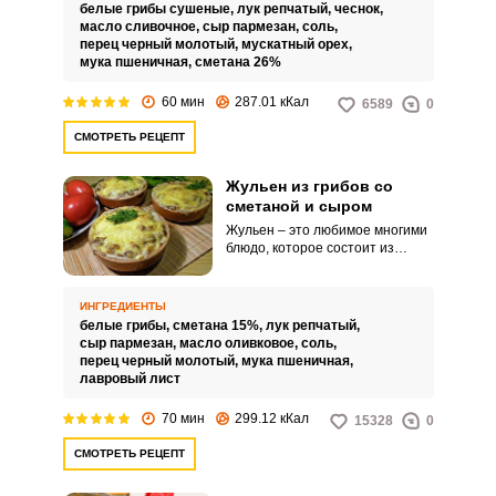
грибами и луком. Сегодня же мы
белые грибы сушеные,
лук репчатый,
чеснок,
хотим предложить вам
масло сливочное,
сыр пармезан,
соль,
классический рецепт жульена с
перец черный молотый,
мускатный орех,
грибами и сметаной в духовке.
мука пшеничная,
сметана 26%
60 мин
287.01 кКал
6589
0
СМОТРЕТЬ РЕЦЕПТ
Жульен из грибов со
сметаной и сыром
Жульен – это любимое многими
блюдо, которое состоит из
обжаренных грибов и лука,
запеченных в сливочном соусе,
приготовленном на основе
ИНГРЕДИЕНТЫ
сметаны или сливок. Жульен из
белые грибы,
сметана 15%,
лук репчатый,
грибов со сметаной и сыром
сыр пармезан,
масло оливковое,
соль,
запекается в небольших
перец черный молотый,
мука пшеничная,
формах в духовом шкафу под
лавровый лист
румяной сырной корочкой.
70 мин
299.12 кКал
15328
0
СМОТРЕТЬ РЕЦЕПТ