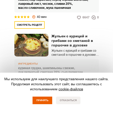
получается невероятно вкусный
лавровый лист,
чеснок,
сливки 20%,
и ароматный.
масло сливочное,
мука пшеничная
40 мин
6647
0
СМОТРЕТЬ РЕЦЕПТ
Жульен с курицей и
грибами со сметаной в
горшочке в духовке
Жульен с курицей и грибами со
сметаной в горшочке в духовке
готовиться легко и достаточно
быстро. Куриную грудку
ИНГРЕДИЕНТЫ
необходимо отварить, грибы и
куриная грудка,
шампиньоны свежие,
лук – обжарить.
лук репчатый,
сметана 26%,
сыр пармезан,
чеснок,
соль,
перец черный молотый,
петрушка
Мы используем для наилучшего представления нашего сайта.
Продолжая использовать этот сайт, вы соглашаетесь с
50 мин
16542
0
использованием
cookie-файлов
СМОТРЕТЬ РЕЦЕПТ
ПРИНЯТЬ
ОТКАЗАТЬСЯ
Жульен с курицей и
грибами со сливками в