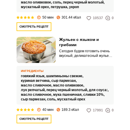
соуса и запеканием.
масло оливковое,
соль,
перец черный молотый,
мускатный орех,
петрушка,
укроп
50 мин
301.44 кКал
10537
0
СМОТРЕТЬ РЕЦЕПТ
Жульен с языком и
грибами
Сегодня будем готовить очень
вкусный, деликатесный жульен с
языком и грибами, который
готовится все также просто, а
вот итоговым вкусом необычно
ИНГРЕДИЕНТЫ
удивит и порадует. Нежный
говяжий язык,
шампиньоны свежие,
сочный язык удачно сочетается
куриная ветчина,
сыр пармезан,
с ароматными шампиньонами.
масло сливочное,
масло оливковое,
лук репчатый,
перец черный молотый,
для соуса:,
масло сливочное,
мука пшеничная,
сливки 10%,
сыр пармезан,
соль,
мускатный орех
40 мин
189.3 кКал
17991
0
СМОТРЕТЬ РЕЦЕПТ