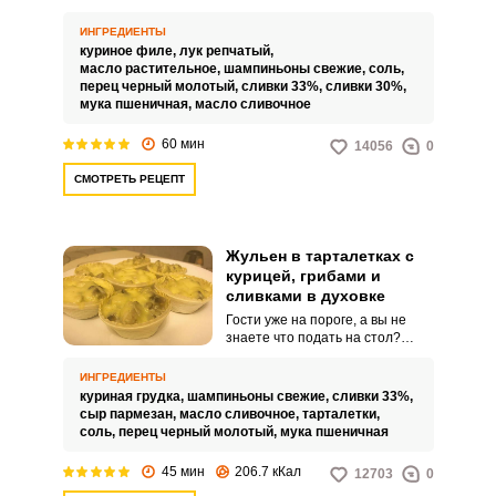
отличный вариант для
семейного или праздничного
ИНГРЕДИЕНТЫ
обеда. Сытный, в меру соленый,
куриное филе,
лук репчатый,
с приятными сливочными
масло растительное,
шампиньоны свежие,
соль,
нотками, жульен как нельзя,
перец черный молотый,
сливки 33%,
сливки 30%,
кстати, выступит в качестве
мука пшеничная,
масло сливочное
горячей закуски.
60 мин
14056
0
СМОТРЕТЬ РЕЦЕПТ
Жульен в тарталетках с
курицей, грибами и
сливками в духовке
Гости уже на пороге, а вы не
знаете что подать на стол?
Предлагаем вам отличную идею
– жульен в тарталетках с
ИНГРЕДИЕНТЫ
курицей, грибами и сливками в
куриная грудка,
шампиньоны свежие,
сливки 33%,
духовке. Вкусный, сочный и
сыр пармезан,
масло сливочное,
тарталетки,
нежный, запеченный
соль,
перец черный молотый,
мука пшеничная
небольшими порциями, он
станет отличным вариантом
45 мин
206.7 кКал
12703
0
горячей закуски.