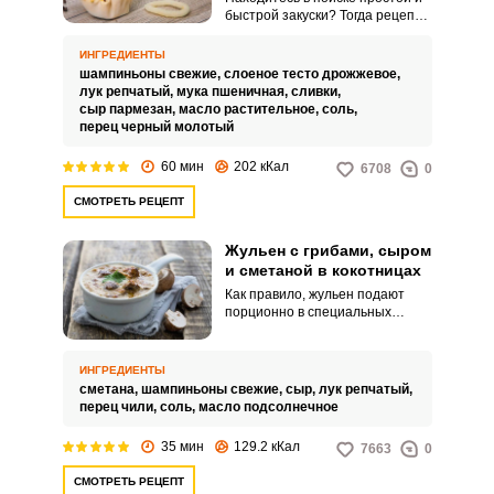
быстрой закуски? Тогда рецепт
жульена в корзинках специально
для вас. Это блюдо, которое
ИНГРЕДИЕНТЫ
прекрасно вписывается как в
шампиньоны свежие,
слоеное тесто дрожжевое,
повседневное, так и в
лук репчатый,
мука пшеничная,
сливки,
праздничное меню, несомненно,
сыр пармезан,
масло растительное,
соль,
сможет покорить вас не только
перец черный молотый
ароматом, но и внешним видом.
60 мин
202 кКал
6708
0
СМОТРЕТЬ РЕЦЕПТ
Жульен с грибами, сыром
и сметаной в кокотницах
Как правило, жульен подают
порционно в специальных
емкостях, кокотницах. Однако,
дома можно приготовить это
блюдо в одной форме,
ИНГРЕДИЕНТЫ
сковороде или стеклянной чаше.
сметана,
шампиньоны свежие,
сыр,
лук репчатый,
перец чили,
соль,
масло подсолнечное
35 мин
129.2 кКал
7663
0
СМОТРЕТЬ РЕЦЕПТ