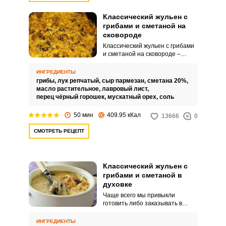
Классический жульен с
грибами и сметаной на
сковороде
Классический жульен с грибами
и сметаной на сковороде –
легко! Ароматный грибной
жульен, приготовленный из
ИНГРЕДИЕНТЫ
лесных грибов под румяной
грибы,
лук репчатый,
сыр пармезан,
сметана 20%,
сырной корочкой – это предел
масло растительное,
лавровый лист,
гастрономической фантазии.
перец чёрный горошек,
мускатный орех,
соль
Томленый в сливочном соусе с
добавлением мускатного ореха,
50 мин
409.95 кКал
13666
0
на его приготовление уходит не
более часа, а в результате вы
СМОТРЕТЬ РЕЦЕПТ
получаете вкусную сытную
овощную закуску, которая будет
великолепным
самостоятельным блюдом или
Классический жульен с
станет отличным дополнением к
грибами и сметаной в
мясу на праздничном или
повседневном столе.
духовке
Чаще всего мы привыкли
готовить либо заказывать в
кафе и ресторанах жульен,
приготовленный с курицей,
ИНГРЕДИЕНТЫ