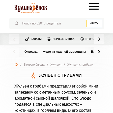
НАЙТИ
🍆
🍵
🍲
САЛАТЫ
ПЕРВЫЕ БЛЮДА
ВТОРЫЕ БЛЮДА
Окрошка
Желе из красной смородины
Варенье из в
/
Вторые блюда
/
Жульен
/
Жульен с грибами
ЖУЛЬЕН С ГРИБАМИ
Жульен с грибами представляет собой мини
запеканку со сметанным соусом, зеленью и
ароматной сырной шапочкой. Это блюдо
подается в специальных емкостях –
кокотницах, в горячем виде. В его состав