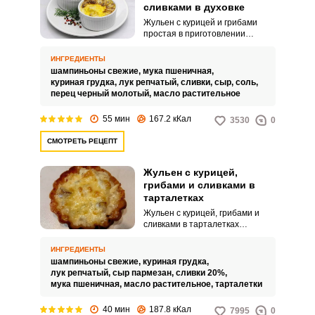
сливками в духовке
Жульен с курицей и грибами
простая в приготовлении
популярная закуска. Такую
закуску сможет приготовить
ИНГРЕДИЕНТЫ
даже неопытная хозяйка.
шампиньоны свежие,
мука пшеничная,
куриная грудка,
лук репчатый,
сливки,
сыр,
соль,
перец черный молотый,
масло растительное
55 мин
167.2 кКал
3530
0
СМОТРЕТЬ РЕЦЕПТ
Жульен с курицей,
грибами и сливками в
тарталетках
Жульен с курицей, грибами и
сливками в тарталетках
понравится всем! Жульен –
популярное блюдо, вкус
ИНГРЕДИЕНТЫ
которого известен нам с
шампиньоны свежие,
куриная грудка,
детства. Я предлагаю
лук репчатый,
сыр пармезан,
сливки 20%,
приготовить прекрасную закуску
мука пшеничная,
масло растительное,
тарталетки
в тарталетках, это сделает
подачу блюда более
40 мин
187.8 кКал
7995
0
праздничной.