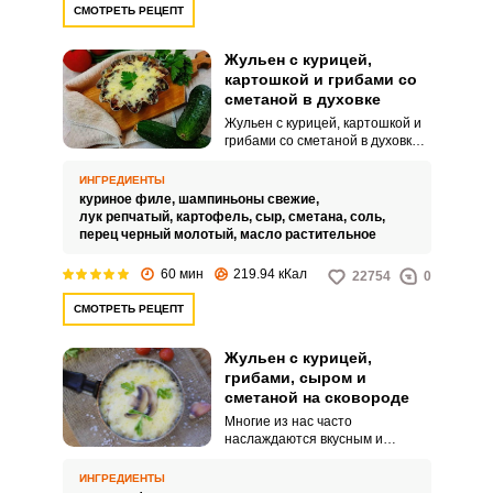
СМОТРЕТЬ РЕЦЕПТ
Жульен с курицей,
картошкой и грибами со
сметаной в духовке
Жульен с курицей, картошкой и
грибами со сметаной в духовке –
это полноценное вкусное и
сытное блюдо, которое отлично
ИНГРЕДИЕНТЫ
подойдет как для праздничного,
куриное филе,
шампиньоны свежие,
так и повседневного стола.
лук репчатый,
картофель,
сыр,
сметана,
соль,
Приготовленный в небольших
перец черный молотый,
масло растительное
формах он будет иметь
красивый праздничный вид.
60 мин
219.94 кКал
22754
0
СМОТРЕТЬ РЕЦЕПТ
Жульен с курицей,
грибами, сыром и
сметаной на сковороде
Многие из нас часто
наслаждаются вкусным и
нежным жульеном, заказывая
его в кафе и ресторанах. У
ИНГРЕДИЕНТЫ
большинства людей