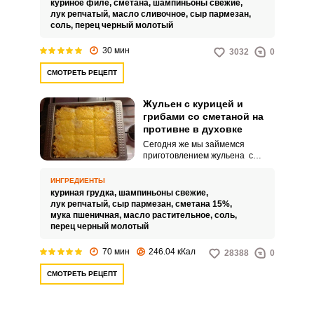
куриное филе,
сметана,
шампиньоны свежие,
складывается впечатление, что
лук репчатый,
масло сливочное,
сыр пармезан,
это очень сложное в
соль,
перец черный молотый
приготовлении блюдо, на
которое необходимо потратить
30 мин
3032
0
не один час.
СМОТРЕТЬ РЕЦЕПТ
Жульен с курицей и
грибами со сметаной на
противне в духовке
Сегодня же мы займемся
приготовлением жульена с
курицей и грибами со сметаной
на противне в духовке, на
ИНГРЕДИЕНТЫ
вкусовые качества это никак не
куриная грудка,
шампиньоны свежие,
повлияет, зато такой вариант
лук репчатый,
сыр пармезан,
сметана 15%,
приготовления придется очень
мука пшеничная,
масло растительное,
соль,
кстати для большой компании
перец черный молотый
при отсутствии кокотниц и
горшочков. Жульен – это
70 мин
246.04 кКал
28388
0
вкусный и очень нежный
вариант горячей закуски,
СМОТРЕТЬ РЕЦЕПТ
который традиционно подается
в кокотницах, горшочках или
небольших формах.