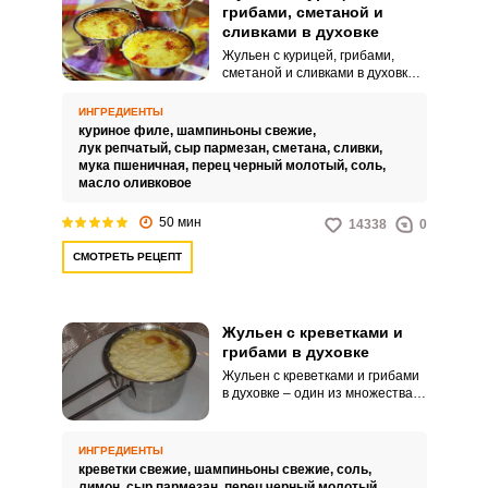
грибами, сметаной и
сливками в духовке
Жульен с курицей, грибами,
сметаной и сливками в духовке –
отличный вариант вкусного
ужина в семейном кругу или
ИНГРЕДИЕНТЫ
варианта горячего блюда на
куриное филе,
шампиньоны свежие,
праздничный стол, который
лук репчатый,
сыр пармезан,
сметана,
сливки,
готовиться буквально за час, а
мука пшеничная,
перец черный молотый,
соль,
если отварить куриное филе
масло оливковое
заранее – не более получаса. В
жульене идеально сочетаются
50 мин
14338
0
отварная курица, обжаренные
грибы с луком и сливочно-
СМОТРЕТЬ РЕЦЕПТ
сметанный соус.
Жульен с креветками и
грибами в духовке
Жульен с креветками и грибами
в духовке – один из множества
вариантов приготовления
жульена. Нежный по
консистенции, с добавлением
ИНГРЕДИЕНТЫ
креветок, чеснока и
креветки свежие,
шампиньоны свежие,
соль,
шампиньонов, жульен
лимон,
сыр пармезан,
перец черный молотый,