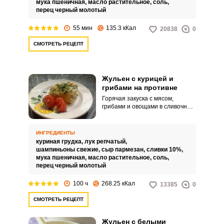
мука пшеничная,
масло растительное,
соль,
грибами, сливками и
перец черный молотый
картофелем.
55 мин
135.3 кКал
20838
0
СМОТРЕТЬ РЕЦЕПТ
Жульен с курицей и
грибами на противне
Горячая закуска с мясом,
грибами и овощами в сливочном
соусе готовиться не сложно.
Жульен можно сделать и в
кокотницам или горшочках.
ИНГРЕДИЕНТЫ
куриная грудка,
лук репчатый,
шампиньоны свежие,
сыр пармезан,
сливки 10%,
мука пшеничная,
масло растительное,
соль,
перец черный молотый
100 ч
268.25 кКал
13385
0
СМОТРЕТЬ РЕЦЕПТ
Жульен с белыми