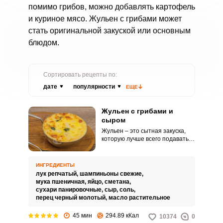
помимо грибов, можно добавлять картофель
и куриное мясо. Жульен с грибами может
стать оригинальной закуской или основным
блюдом.
Сортировать рецепты по:
дате
популярности
ЕЩЕ
Жульен с грибами и
сыром
Жульен – это сытная закуска,
которую лучше всего подавать
горячей. Очень вкусной
получается жульен с грибами и
аппетитной сырной корочкой.
ИНГРЕДИЕНТЫ
лук репчатый,
шампиньоны свежие,
мука пшеничная,
яйцо,
сметана,
сухари панировочные,
сыр,
соль,
перец черный молотый,
масло растительное
45 мин
294.89 кКал
10374
0