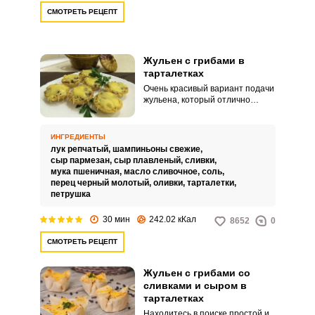
СМОТРЕТЬ РЕЦЕПТ
Жульен с грибами в
тарталетках
Очень красивый вариант подачи
жульена, который отлично
годится для праздничного
стола. Вид у таких тарталеток
аппетитный и привлекательный.
ИНГРЕДИЕНТЫ
лук репчатый,
шампиньоны свежие,
сыр пармезан,
сыр плавленый,
сливки,
мука пшеничная,
масло сливочное,
соль,
перец черный молотый,
оливки,
тарталетки,
петрушка
30 мин
242.02 кКал
8652
0
СМОТРЕТЬ РЕЦЕПТ
Жульен с грибами со
сливками и сыром в
тарталетках
Находитесь в поиске простой и