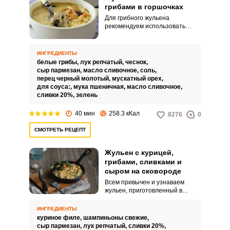
грибами в горшочках
Для грибного жульена
рекомендуем использовать
именно лесные грибы. Они дают
особый, неповторимый аромат
готовому блюду.
ИНГРЕДИЕНТЫ
белые грибы,
лук репчатый,
чеснок,
сыр пармезан,
масло сливочное,
соль,
перец черный молотый,
мускатный орех,
для соуса:,
мука пшеничная,
масло сливочное,
сливки 20%,
зелень
40 мин
258.3 кКал
8276
0
СМОТРЕТЬ РЕЦЕПТ
Жульен с курицей,
грибами, сливками и
сыром на сковороде
Всем привычен и узнаваем
жульен, приготовленный в
индивидуальных формах в
духовке. Это классический
ИНГРЕДИЕНТЫ
вариант блюда, поэтапный, с
куриное филе,
шампиньоны свежие,
отдельным приготовлением
сыр пармезан,
лук репчатый,
сливки 20%,