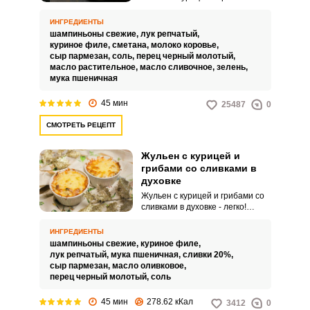
сковороде не отнимет у вас
большого количества времени,
ИНГРЕДИЕНТЫ
так как все ингредиенты не
шампиньоны свежие,
лук репчатый,
требуют длительной
куриное филе,
сметана,
молоко коровье,
термической обработки.
сыр пармезан,
соль,
перец черный молотый,
Куриное филе, грибы и лук
масло растительное,
масло сливочное,
зелень,
поочередно обжариваем в
мука пшеничная
небольшом количестве масла,
затем соединяем все
45 мин
25487
0
ингредиенты в сковороде,
тушим их в сметано-молочном
СМОТРЕТЬ РЕЦЕПТ
соусе.
Жульен с курицей и
грибами со сливками в
духовке
Жульен с курицей и грибами со
сливками в духовке - легко!
Жульен – традиционная горячая
закуска из куриного филе,
ИНГРЕДИЕНТЫ
грибов и лука, в нежном
шампиньоны свежие,
куриное филе,
сливочном соусе, запеченная в
лук репчатый,
мука пшеничная,
сливки 20%,
небольших формочках под
сыр пармезан,
масло оливковое,
румяной сырной корочкой.
перец черный молотый,
соль
Благодаря сливочному соусу,
жульен получается нежным по
45 мин
278.62 кКал
3412
0
консистенции и имеет