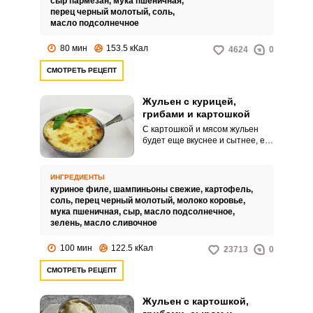
сыр пармезан,
мука пшеничная,
менее вкусным.
перец черный молотый,
соль,
масло подсолнечное
80 мин
153.5 кКал
4624
0
СМОТРЕТЬ РЕЦЕПТ
Жульен с курицей,
грибами и картошкой
С картошкой и мясом жульен
будет еще вкуснее и сытнее, его
можно смело подавать на
праздничный стол. Жульен
можно готовить порционно, а
ИНГРЕДИЕНТЫ
если у вас нет для этого
куриное филе,
шампиньоны свежие,
картофель,
подходящей посуды, то
соль,
перец черный молотый,
молоко коровье,
запеките его в общем блюде, а
мука пшеничная,
сыр,
масло подсолнечное,
затем разделите на порции.
зелень,
масло сливочное
100 мин
122.5 кКал
23713
0
СМОТРЕТЬ РЕЦЕПТ
Жульен с картошкой,