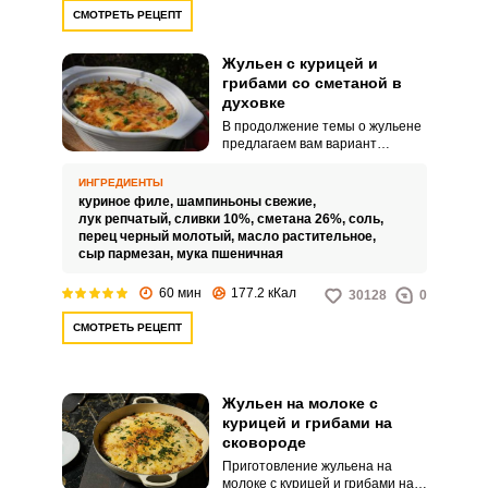
СМОТРЕТЬ РЕЦЕПТ
Жульен с курицей и
грибами со сметаной в
духовке
В продолжение темы о жульене
предлагаем вам вариант
семейного жульена,
запеченного в большой форме
ИНГРЕДИЕНТЫ
на всю семью - жульен с курицей
куриное филе,
шампиньоны свежие,
и грибами со сметаной в
лук репчатый,
сливки 10%,
сметана 26%,
соль,
духовке. Потрясающее
перец черный молотый,
масло растительное,
сочетание обжаренных
сыр пармезан,
мука пшеничная
шампиньонов и лука с нежным
куриным филе, запеченных в
60 мин
177.2 кКал
30128
0
сметанно-сливочном соусе под
румяной сырной корочкой.
СМОТРЕТЬ РЕЦЕПТ
Жульен на молоке с
курицей и грибами на
сковороде
Приготовление жульена на
молоке с курицей и грибами на