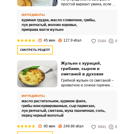
простой вариант ужина, если вы
ограничены во времени.
Приготовьте жульен на скорую
ИНГРЕДИЕНТЫ
руку.
куриная грудка,
масло сливочное,
грибы,
лук репчатый,
молоко коровье,
Запомнить меня
приправа магги жульен
45 мин
127.9 кКал
5164
0
ВХОД
СМОТРЕТЬ РЕЦЕПТ
ЕЩЕ НЕ ЗАРЕГИСТРИРОВАННЫ?
Жульен с курицей,
Забыли пароль?
грибами, сыром и
сметаной в духовке
Грибной жульен со сметаной –
ароматное и сочное горячее
блюдо, которое очень
популярно на территории
ИНГРЕДИЕНТЫ
бывшего Советского Союза и
масло растительное,
куриное филе,
подавалось только на
грибы консервированные,
сыр пармезан,
торжественные застолья.
лук репчатый,
сметана,
мука пшеничная,
соль,
Горячее блюдо готовится в
перец черный молотый
духовке и получается сочным с
румяной корочкой.
90 мин
249.86 кКал
5941
0