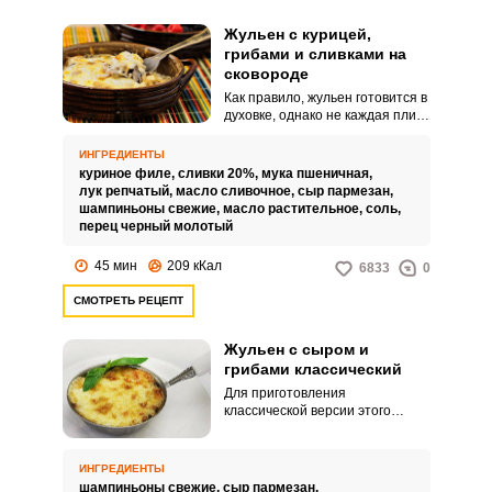
Жульен с курицей,
грибами и сливками на
сковороде
Как правило, жульен готовится в
духовке, однако не каждая плита
снабжена духовым шкафом.
Жульен в сковороде с курицей и
ИНГРЕДИЕНТЫ
шампиньонами в сливочном
куриное филе,
сливки 20%,
мука пшеничная,
соусе составит хорошую
лук репчатый,
масло сливочное,
сыр пармезан,
конкуренцию блюду из духовки, к
шампиньоны свежие,
масло растительное,
соль,
тому же, зачастую готовить его
перец черный молотый
на плите в сковороде
значительно удобнее.
45 мин
209 кКал
6833
0
СМОТРЕТЬ РЕЦЕПТ
Жульен с сыром и
грибами классический
Для приготовления
классической версии этого
популярного в нашей стране
блюда традиционно используют
свежие шампиньоны. Кроме
ИНГРЕДИЕНТЫ
того, часто готовят жульен с
шампиньоны свежие,
сыр пармезан,