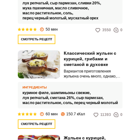
получило свое название
лук репчатый,
сыр пармезан,
сливки 20%,
благодаря способу нарезки
мука пшеничная,
масло сливочное,
продуктов – соломкой.
масло растительное,
соль,
Классический жульен состоит из
перец черный молотый,
мускатный орех
отварного куриного филе,
пассированного лука и
50 мин
3550
0
обжаренных грибов, которые
запекаются в сливочном соусе,
СМОТРЕТЬ РЕЦЕПТ
приготовленном на основе
сливок с мукой и специями.
Классический жульен с
курицей, грибами и
сметаной в духовке
Вариантов приготовления
жульена очень много, однако,
практически все они в основе
содержат курицу, грибы, лук и
ИНГРЕДИЕНТЫ
сыр. Соус, как правило, состоит
куриное филе,
шампиньоны свежие,
из сливок или сметаны, а сам
лук репчатый,
сметана 26%,
сыр пармезан,
жульен запекается под сырной
масло растительное,
соль,
перец черный молотый
корочкой.
60 мин
150.7 кКал
11393
0
СМОТРЕТЬ РЕЦЕПТ
Жульен с курицей,