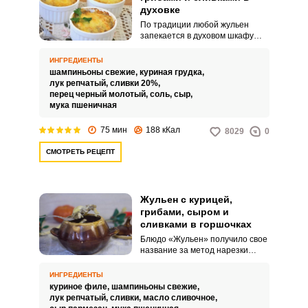
духовке
По традиции любой жульен
запекается в духовом шкафу
сразу же в порционных
емкостях, чтобы не нарушалась
ИНГРЕДИЕНТЫ
целостность румяной сырной
шампиньоны свежие,
куриная грудка,
корочки, под которой прячутся
лук репчатый,
сливки 20%,
грибочки или мясо в соусе
перец черный молотый,
соль,
сыр,
бешамель. А вот во Франции
мука пшеничная
жульеном называют вовсе не
такую ароматную запеканочку, а
75 мин
188 кКал
8029
0
способ нарезки молодых
овощей – тонкой соломкой или
СМОТРЕТЬ РЕЦЕПТ
тоненькими колечками,
благодаря которому любое
овощное блюдо доводится до
готовности очень быстро.
Жульен с курицей,
грибами, сыром и
сливками в горшочках
Блюдо «Жульен» получило свое
название за метод нарезки
ингредиентов тонкой соломкой,
а по факту это блюдо с грибами
ИНГРЕДИЕНТЫ
в сливочном соусе под сыром.
куриное филе,
шампиньоны свежие,
Но даже при другом способе
лук репчатый,
сливки,
масло сливочное,
нарезки блюдо получится не