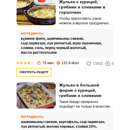
Жульен с курицей,
грибами и сливками в
горшочках
Чтобы приготовить очень
нежное и вкусное праздничное
блюдо, не потребуются
дорогостоящие ингредиенты и
ИНГРЕДИЕНТЫ
специальные умения. Жульен с
куриное филе,
шампиньоны свежие,
курицей и грибами, запеченный
сыр пармезан,
лук репчатый,
мука пшеничная,
в духовке, получается
сливки,
соль,
перец черный молотый,
удивительно ароматным и очень
масло растительное
сочным.
70 мин
132.8 кКал
13852
0
СМОТРЕТЬ РЕЦЕПТ
Жульен в большой
форме с курицей,
грибами и сливками
Такое блюдо прекрасно
подойдет не только в качестве
ужина, но и горячей закуски на
праздничный стол. Гурманы по
ИНГРЕДИЕНТЫ
достоинству смогут оценить
шампиньоны свежие,
картофель,
сыр пармезан,
аромат и вкус жульена в
лук репчатый,
молоко коровье,
сливки 10%,
большой форме с курицей,