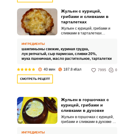
Жульен с курицей,
грибами и сливками в
тарталетках
Жульен с курицей, грибами и
сливками в тарталетках
понравится всем! Жульен –
популярное блюдо, вкус
ИНГРЕДИЕНТЫ
которого известен нам с
шампиньоны свежие,
куриная грудка,
детства. Я предлагаю
лук репчатый,
сыр пармезан,
сливки 20%,
приготовить прекрасную закуску
мука пшеничная,
масло растительное,
тарталетки
в тарталетках, это сделает
подачу блюда более
40 мин
187.8 кКал
7995
0
праздничной.
СМОТРЕТЬ РЕЦЕПТ
Жульен в горшочках с
курицей, грибами и
сливками в духовке
Жульен в горшочках с курицей,
грибами и сливками в духовке –
потрясающе вкусное и любимое
многими блюдо, приготовить
ИНГРЕДИЕНТЫ