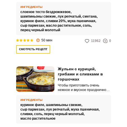
блюдо, которое станет
украшением вашего
ИНГРЕДИЕНТЫ
праздничного стола. В жульене
слоеное тесто бездрожжевое,
идеально сочетаются
шампиньоны свежие,
лук репчатый,
сметана,
обжаренные грибы, лук и
куриное филе,
сливки 20%,
мука пшеничная,
отварная куриная грудка,
сыр пармезан,
масло растительное,
соль,
тушеные в соусе из сливок и
перец черный молотый
сметаны.
50 мин
11962
0
СМОТРЕТЬ РЕЦЕПТ
Жульен с курицей,
грибами и сливками в
горшочках
Чтобы приготовить очень
нежное и вкусное праздничное
блюдо, не потребуются
дорогостоящие ингредиенты и
ИНГРЕДИЕНТЫ
специальные умения. Жульен с
куриное филе,
шампиньоны свежие,
курицей и грибами, запеченный
сыр пармезан,
лук репчатый,
мука пшеничная,
в духовке, получается
сливки,
соль,
перец черный молотый,
удивительно ароматным и очень
масло растительное
сочным.