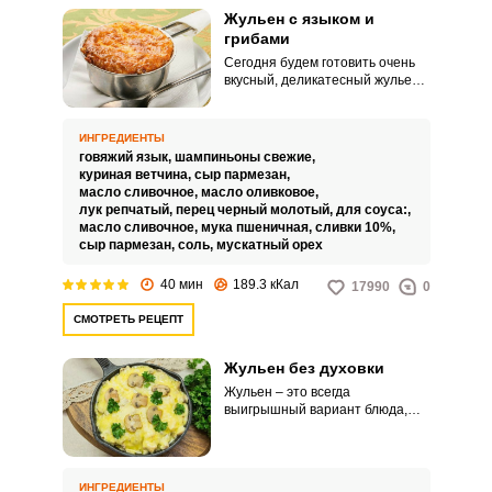
Жульен с языком и
грибами
Сегодня будем готовить очень
вкусный, деликатесный жульен с
языком и грибами, который
Запомнить меня
готовится все также просто, а
вот итоговым вкусом необычно
ИНГРЕДИЕНТЫ
удивит и порадует. Нежный
ВХОД
говяжий язык,
шампиньоны свежие,
сочный язык удачно сочетается
куриная ветчина,
сыр пармезан,
с ароматными шампиньонами.
масло сливочное,
масло оливковое,
ЕЩЕ НЕ ЗАРЕГИСТРИРОВАННЫ?
лук репчатый,
перец черный молотый,
для соуса:,
масло сливочное,
мука пшеничная,
сливки 10%,
сыр пармезан,
соль,
мускатный орех
Забыли пароль?
40 мин
189.3 кКал
17990
0
СМОТРЕТЬ РЕЦЕПТ
Жульен без духовки
Жульен – это всегда
выигрышный вариант блюда,
потому что сочетание его
ингредиентов является
идеальным. Особенность
данного рецепта в том, что
ИНГРЕДИЕНТЫ