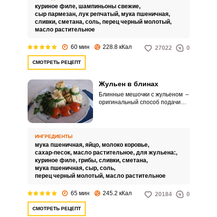
компоненты для жульена будут
куриное филе,
шампиньоны свежие,
обжариваться отдельно, тем
сыр пармезан,
лук репчатый,
мука пшеничная,
самым давая куриному филе
сливки,
сметана,
соль,
перец черный молотый,
подрумяниться, а влаге
масло растительное
испариться из шампиньонов.
60 мин
228.8 кКал
27022
0
СМОТРЕТЬ РЕЦЕПТ
Жульен в блинах
Блинные мешочки с жульеном –
оригинальный способ подачи
жульена. Великолепное
сочетание тонких нежных
блинчиков с начинкой из курицы
и грибов в нежном сливочном
ИНГРЕДИЕНТЫ
соусе – отличный вариант
мука пшеничная,
яйцо,
молоко коровье,
горячей праздничной закуски.
сахар-песок,
масло растительное,
для жульена:,
куриное филе,
грибы,
сливки,
сметана,
мука пшеничная,
сыр,
соль,
перец черный молотый,
масло растительное
65 мин
245.2 кКал
20184
0
СМОТРЕТЬ РЕЦЕПТ