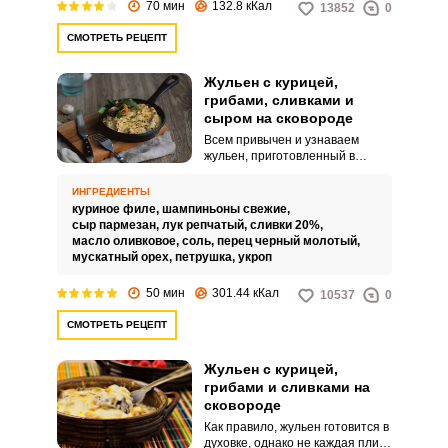
70 мин
132.8 кКал
13852
0
СМОТРЕТЬ РЕЦЕПТ
Жульен с курицей,
грибами, сливками и
сыром на сковороде
Всем привычен и узнаваем
жульен, приготовленный в
индивидуальных формах в
духовке. Это классический
ИНГРЕДИЕНТЫ
вариант блюда, поэтапный, с
куриное филе,
шампиньоны свежие,
отдельным приготовлением
сыр пармезан,
лук репчатый,
сливки 20%,
соуса и запеканием.
масло оливковое,
соль,
перец черный молотый,
мускатный орех,
петрушка,
укроп
50 мин
301.44 кКал
10537
0
СМОТРЕТЬ РЕЦЕПТ
Жульен с курицей,
грибами и сливками на
сковороде
Как правило, жульен готовится в
духовке, однако не каждая плита