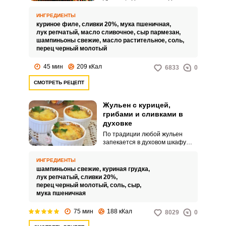
снабжена духовым шкафом.
Жульен в сковороде с курицей и
ИНГРЕДИЕНТЫ
шампиньонами в сливочном
куриное филе,
сливки 20%,
мука пшеничная,
соусе составит хорошую
лук репчатый,
масло сливочное,
сыр пармезан,
конкуренцию блюду из духовки, к
шампиньоны свежие,
масло растительное,
соль,
тому же, зачастую готовить его
перец черный молотый
на плите в сковороде
значительно удобнее.
45 мин
209 кКал
6833
0
СМОТРЕТЬ РЕЦЕПТ
Жульен с курицей,
грибами и сливками в
духовке
По традиции любой жульен
запекается в духовом шкафу
сразу же в порционных
емкостях, чтобы не нарушалась
ИНГРЕДИЕНТЫ
целостность румяной сырной
шампиньоны свежие,
куриная грудка,
корочки, под которой прячутся
лук репчатый,
сливки 20%,
грибочки или мясо в соусе
перец черный молотый,
соль,
сыр,
бешамель. А вот во Франции
мука пшеничная
жульеном называют вовсе не
такую ароматную запеканочку, а
75 мин
188 кКал
8029
0
способ нарезки молодых
овощей – тонкой соломкой или