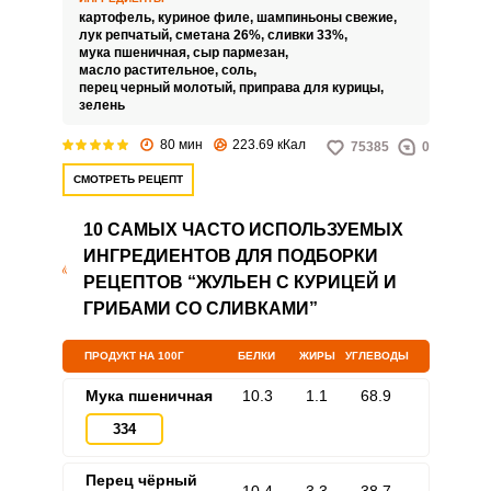
румяной сырной корочкой! Он
картофель,
куриное филе,
шампиньоны свежие,
подойдет, если Вам срочно
лук репчатый,
сметана 26%,
сливки 33%,
необходимо вкусно и сытно
мука пшеничная,
сыр пармезан,
накормить большое количество
масло растительное,
соль,
гостей, а вы не знаете что
перец черный молотый,
приправа для курицы,
приготовить. Для подготовки
зелень
всех ингредиентов вам
понадобится не более
80 мин
223.69 кКал
75385
0
получаса, а для запекания в
духовом шкафу – 40 минут и
СМОТРЕТЬ РЕЦЕПТ
готовый вкусный обед у вас на
столе! Давайте приступим к
приготовлению!
10 САМЫХ ЧАСТО ИСПОЛЬЗУЕМЫХ
ИНГРЕДИЕНТОВ ДЛЯ ПОДБОРКИ
РЕЦЕПТОВ “ЖУЛЬЕН С КУРИЦЕЙ И
ГРИБАМИ СО СЛИВКАМИ”
ПРОДУКТ НА 100Г
БЕЛКИ
ЖИРЫ
УГЛЕВОДЫ
Мука пшеничная
10.3
1.1
68.9
334
Перец чёрный