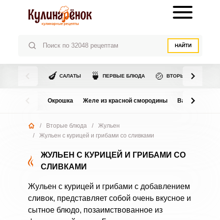
НАЙТИ
🍆
🍵
🍲
САЛАТЫ
ПЕРВЫЕ БЛЮДА
ВТОРЫЕ БЛЮДА
Окрошка
Желе из красной смородины
Варенье из в
/
Вторые блюда
/
Жульен
/
Жульен с курицей и грибами со сливками
ЖУЛЬЕН С КУРИЦЕЙ И ГРИБАМИ СО
СЛИВКАМИ
Жульен с курицей и грибами с добавлением
сливок, представляет собой очень вкусное и
сытное блюдо, позаимствованное из