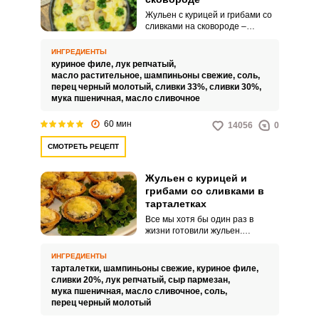
Жульен с курицей и грибами со
сливками на сковороде –
отличный вариант для
семейного или праздничного
ИНГРЕДИЕНТЫ
обеда. Сытный, в меру соленый,
куриное филе,
лук репчатый,
с приятными сливочными
масло растительное,
шампиньоны свежие,
соль,
нотками, жульен как нельзя,
перец черный молотый,
сливки 33%,
сливки 30%,
кстати, выступит в качестве
мука пшеничная,
масло сливочное
горячей закуски.
60 мин
14056
0
СМОТРЕТЬ РЕЦЕПТ
Жульен с курицей и
грибами со сливками в
тарталетках
Все мы хотя бы один раз в
жизни готовили жульен.
Вариаций его подачи
достаточно много: в форме для
ИНГРЕДИЕНТЫ
запекания, в кокотницах,
тарталетки,
шампиньоны свежие,
куриное филе,
горшочках, слоеном тесте и т.д.
сливки 20%,
лук репчатый,
сыр пармезан,
мука пшеничная,
масло сливочное,
соль,
перец черный молотый