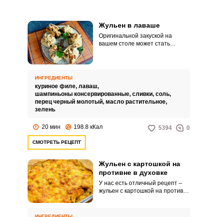
Жульен в лаваше
Оригинальной закуской на
вашем столе может стать
жульен в лаваше. Блюдо
подкупит ваших гостей не
только своим вкусом, но и
интересной подачей.
ИНГРЕДИЕНТЫ
куриное филе,
лаваш,
шампиньоны консервированные,
сливки,
соль,
перец черный молотый,
масло растительное,
зелень
20 мин
198.8 кКал
5394
0
СМОТРЕТЬ РЕЦЕПТ
Жульен с картошкой на
противне в духовке
У нас есть отличный рецепт –
жульен с картошкой на противне
в духовке, запеченный в нежном
сметанно-сливочном соусе с
зеленью под аппетитной
ИНГРЕДИЕНТЫ