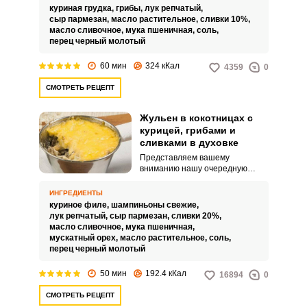
которое не составляет особого
куриная грудка,
грибы,
лук репчатый,
труда. В состав жульена входит
сыр пармезан,
масло растительное,
сливки 10%,
набор продуктов, который есть в
масло сливочное,
мука пшеничная,
соль,
каждом супермаркете.
перец черный молотый
60 мин
324 кКал
4359
0
СМОТРЕТЬ РЕЦЕПТ
Жульен в кокотницах с
курицей, грибами и
сливками в духовке
Представляем вашему
вниманию нашу очередную
вариацию на тему жульена –
жульен в кокотницах с курицей,
ИНГРЕДИЕНТЫ
грибами и сливками в духовке.
куриное филе,
шампиньоны свежие,
Он готовится в несколько
лук репчатый,
сыр пармезан,
сливки 20%,
этапов: поджариваем куриное
масло сливочное,
мука пшеничная,
филе, обжариваем овощи,
мускатный орех,
масло растительное,
соль,
готовим сливочный соус.
перец черный молотый
50 мин
192.4 кКал
16894
0
СМОТРЕТЬ РЕЦЕПТ