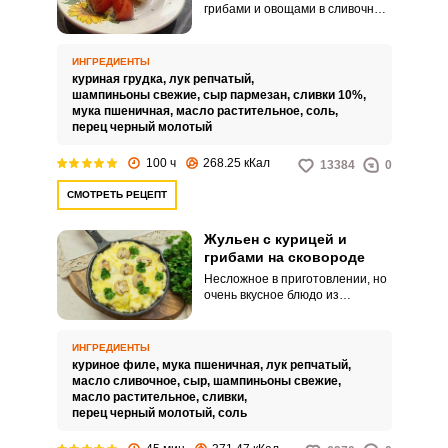
грибами и овощами в сливочном
соусе готовиться не сложно.
Жульен можно сделать и в
кокотницам или горшочках.
ИНГРЕДИЕНТЫ
куриная грудка,
лук репчатый,
шампиньоны свежие,
сыр пармезан,
сливки 10%,
мука пшеничная,
масло растительное,
соль,
перец черный молотый
100 ч
268.25 кКал
13384
0
СМОТРЕТЬ РЕЦЕПТ
Жульен с курицей и
грибами на сковороде
Несложное в приготовлении, но
очень вкусное блюдо из
французской кухни – жульен,
давно полюбилось нам и
основательно вошло в наш
ИНГРЕДИЕНТЫ
повседневный
куриное филе,
мука пшеничная,
лук репчатый,
гастрономический ассортимент.
масло сливочное,
сыр,
шампиньоны свежие,
Предлагаем вашему вниманию
масло растительное,
сливки,
простой и быстрый рецепт
перец черный молотый,
соль
приготовления жульена в
сковороде, который будет ничем