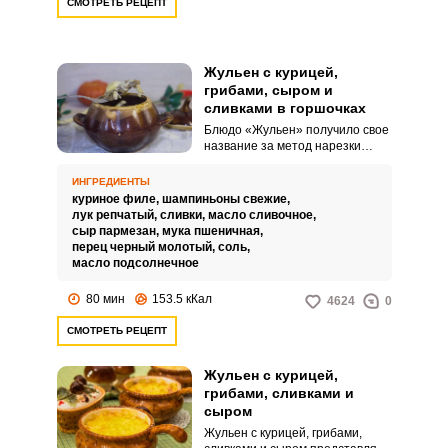
СМОТРЕТЬ РЕЦЕПТ
тоненькими колечками,
благодаря которому любое
овощное блюдо доводится до
готовности очень быстро.
Жульен с курицей,
грибами, сыром и
сливками в горшочках
Блюдо «Жульен» получило свое
название за метод нарезки
ингредиентов тонкой соломкой,
а по факту это блюдо с грибами
ИНГРЕДИЕНТЫ
в сливочном соусе под сыром.
куриное филе,
шампиньоны свежие,
Но даже при другом способе
лук репчатый,
сливки,
масло сливочное,
нарезки блюдо получится не
сыр пармезан,
мука пшеничная,
менее вкусным.
перец черный молотый,
соль,
масло подсолнечное
80 мин
153.5 кКал
4624
0
СМОТРЕТЬ РЕЦЕПТ
Жульен с курицей,
грибами, сливками и
сыром
Жульен с курицей, грибами,