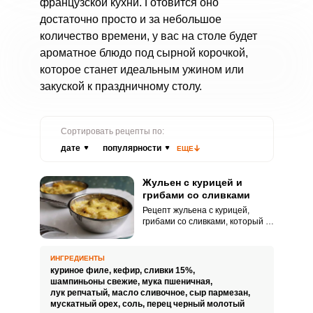
французской кухни. Готовится оно
достаточно просто и за небольшое
количество времени, у вас на столе будет
ароматное блюдо под сырной корочкой,
которое станет идеальным ужином или
закуской к праздничному столу.
Сортировать рецепты по:
дате
популярности
ЕЩЕ
Жульен с курицей и
грибами со сливками
Рецепт жульена с курицей,
грибами со сливками, который я
вам предлагаю приготовить,
получается нежным и
сливочным. Ароматные грибы и
ИНГРЕДИЕНТЫ
нежное куриное мясо
куриное филе,
кефир,
сливки 15%,
замечательно сочетается с
шампиньоны свежие,
мука пшеничная,
соусом, приготовленным на
лук репчатый,
масло сливочное,
сыр пармезан,
основе сливок.
мускатный орех,
соль,
перец черный молотый