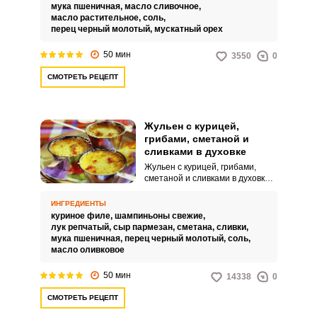
благодаря способу нарезки
мука пшеничная,
масло сливочное,
продуктов – соломкой.
масло растительное,
соль,
Классический жульен состоит из
перец черный молотый,
мускатный орех
отварного куриного филе,
пассированного лука и
50 мин
3550
0
обжаренных грибов, которые
запекаются в сливочном соусе,
СМОТРЕТЬ РЕЦЕПТ
приготовленном на основе
сливок с мукой и специями.
Жульен с курицей,
грибами, сметаной и
сливками в духовке
ВХОД НА САЙТ
РЕГИСТРАЦИЯ
Жульен с курицей, грибами,
сметаной и сливками в духовке –
отличный вариант вкусного
ужина в семейном кругу или
Войдите
ИНГРЕДИЕНТЫ
варианта горячего блюда на
куриное филе,
шампиньоны свежие,
с помощью социальных сетей:
праздничный стол, который
лук репчатый,
сыр пармезан,
сметана,
сливки,
готовиться буквально за час, а
мука пшеничная,
перец черный молотый,
соль,
если отварить куриное филе
масло оливковое
заранее – не более получаса. В
жульене идеально сочетаются
или
50 мин
14338
0
отварная курица, обжаренные
грибы с луком и сливочно-
СМОТРЕТЬ РЕЦЕПТ
сметанный соус.