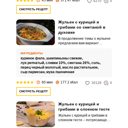
45 мин
371.47 кКал
6270
0
не хуже, чем тот, что запекается
в духовом шкафу классическим
СМОТРЕТЬ РЕЦЕПТ
способом.
Жульен с курицей и
грибами со сметаной в
духовке
В продолжение темы о жульене
предлагаем вам вариант
семейного жульена,
запеченного в большой форме
ИНГРЕДИЕНТЫ
на всю семью - жульен с курицей
куриное филе,
шампиньоны свежие,
и грибами со сметаной в
лук репчатый,
сливки 10%,
сметана 26%,
соль,
духовке. Потрясающее
перец черный молотый,
масло растительное,
сочетание обжаренных
сыр пармезан,
мука пшеничная
шампиньонов и лука с нежным
куриным филе, запеченных в
60 мин
177.2 кКал
30128
0
сметанно-сливочном соусе под
румяной сырной корочкой.
СМОТРЕТЬ РЕЦЕПТ
Жульен с курицей и
грибами в слоеном тесте
Жульен с курицей и грибами в
слоеном тесте – потрясающе
вкусное и красиво оформленное