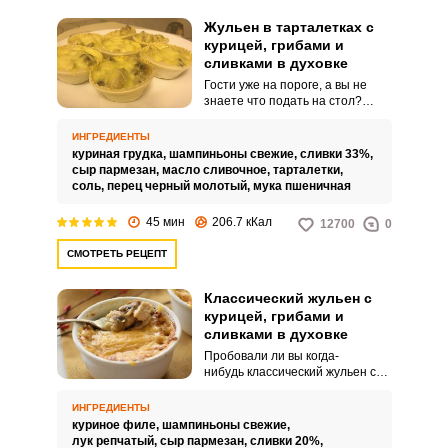
Жульен в тарталетках с
курицей, грибами и
сливками в духовке
Гости уже на пороге, а вы не
знаете что подать на стол?
Предлагаем вам отличную идею
– жульен в тарталетках с
ИНГРЕДИЕНТЫ
курицей, грибами и сливками в
куриная грудка,
шампиньоны свежие,
сливки 33%,
духовке. Вкусный, сочный и
сыр пармезан,
масло сливочное,
тарталетки,
нежный, запеченный
соль,
перец черный молотый,
мука пшеничная
небольшими порциями, он
станет отличным вариантом
45 мин
206.7 кКал
12700
0
горячей закуски.
СМОТРЕТЬ РЕЦЕПТ
Классический жульен с
курицей, грибами и
сливками в духовке
Пробовали ли вы когда-
нибудь классический жульен с
курицей, грибами и сливками в
духовке? Жульен – это блюдо
ИНГРЕДИЕНТЫ
французской кухни, которое
куриное филе,
шампиньоны свежие,
получило свое название
лук репчатый,
сыр пармезан,
сливки 20%,