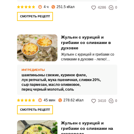
4 ч
251.5 кКал
4286
0
СМОТРЕТЬ РЕЦЕПТ
Жульен с курицей и
грибами со сливками в
духовке
Жульен с курицей и грибами со
сливками в духовке - легко!
Жульен – традиционная горячая
закуска из куриного филе,
ИНГРЕДИЕНТЫ
грибов и лука, в нежном
шампиньоны свежие,
куриное филе,
сливочном соусе, запеченная в
лук репчатый,
мука пшеничная,
сливки 20%,
небольших формочках под
сыр пармезан,
масло оливковое,
румяной сырной корочкой.
перец черный молотый,
соль
Благодаря сливочному соусу,
жульен получается нежным по
45 мин
278.62 кКал
3410
0
консистенции и имеет
потрясающий сливочный вкус,
СМОТРЕТЬ РЕЦЕПТ
который отлично сочетается с
курицей и грибами.
Жульен с курицей и
грибами со сливками на
сковороде