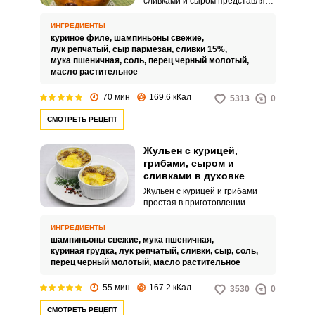
сливками и сыром представляет
собой порционное горячее
блюдо, которое запекается в
ИНГРЕДИЕНТЫ
духовке. Такое блюдо подается в
куриное филе,
шампиньоны свежие,
кокотницах – формах, в которых
лук репчатый,
сыр пармезан,
сливки 15%,
запекается жульен.
мука пшеничная,
соль,
перец черный молотый,
масло растительное
70 мин
169.6 кКал
5313
0
СМОТРЕТЬ РЕЦЕПТ
Жульен с курицей,
грибами, сыром и
сливками в духовке
Жульен с курицей и грибами
простая в приготовлении
популярная закуска. Такую
закуску сможет приготовить
ИНГРЕДИЕНТЫ
даже неопытная хозяйка.
шампиньоны свежие,
мука пшеничная,
куриная грудка,
лук репчатый,
сливки,
сыр,
соль,
перец черный молотый,
масло растительное
55 мин
167.2 кКал
3530
0
СМОТРЕТЬ РЕЦЕПТ