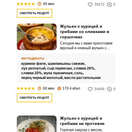
40 мин
30272
0
СМОТРЕТЬ РЕЦЕПТ
Жульен с курицей и
грибами со сливками в
горшочках
Сегодня мы с вами приготовим
вкусный и нежный жульен с
курицей и грибами со сливками в
горшочках. Для приготовления
ИНГРЕДИЕНТЫ
соуса мы будем использовать
куриное филе,
шампиньоны свежие,
сливки, поэтому жульен будет
лук репчатый,
сыр пармезан,
сливки 26%,
иметь нежную консистенцию и
сливки 20%,
мука пшеничная,
соль,
сливочный вкус.
перец черный молотый,
масло растительное
60 мин
170.4 кКал
34406
0
СМОТРЕТЬ РЕЦЕПТ
Жульен с курицей и
грибами на противне
Горячая закуска с мясом,