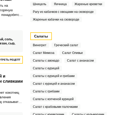
Шницель
Яичница
Жареные креветки
ть на
 горячую
Рагу из кабачков с овощами на сковороде
м понадобятся
го или
Жареные кабачки на сковороде
менными в этой
бы и сливочный
Салаты
ый,
соль,
езан,
сыр,
Винегрет
Греческий салат
Салат Мимоза
Салат Оливье
ТРЕТЬ РЕЦЕПТ
Салаты с авокадо
Салат с ананасом
Салаты с курицей
й и
Салаты с курицей и грибами
и сливками
Салат с курицей и ананасом
Салаты с грибами
нет кокотниц
овления
Салаты с копченой курицей
од отказывать
этого
Салат с крабовыми палочками
! Предлагаем
Салаты с креветками
Салаты с кальмарами