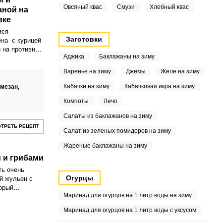
Овсяный квас
Смузи
Хлебный квас
аной на
вке
мся
Заготовки
ена с курицей
 на противне в
Аджика
Баклажаны на зиму
качества это
о такой
Варенье на зиму
Джемы
Желе на зиму
я придется
ьшой компании
Кабачки на зиму
Кабачковая икра на зиму
рмезан,
иц и
Компоты
Лечо
это вкусный и
 горячей
Салаты из баклажанов на зиму
диционно
ТРЕТЬ РЕЦЕПТ
, горшочках
Салат из зеленых помидоров на зиму
х.
Жареные баклажаны на зиму
 и грибами
ть очень
Огурцы
й жульен с
торый
Маринад для огурцов на 1 литр воды на зиму
росто, а вот
ычно удивит и
Маринад для огурцов на 1 литр воды с уксусом
ный язык