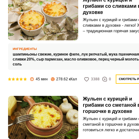
грибами со сливками 
духовке
Жульен с курицей и грибами 
сливками в духовке - легко!
– традиционная горячая закус
куриного филе, грибов и лука
нежном сливочном соусе,
запеченная в небольших фор
ИНГРЕДИЕНТЫ
под румяной сырной корочкой
шампиньоны свежие,
куриное филе,
лук репчатый,
мука пшеничная
Благодаря сливочному соусу
сливки 20%,
сыр пармезан,
масло оливковое,
перец черный молот
соль
жульен получается нежным 
консистенции и имеет потря
сливочный вкус, который отл
45 мин
278.62 кКал
3388
0
СМОТРЕТЬ 
сочетается с курицей и гриба
Жульен с курицей и
грибами со сметаной 
горшочке в духовке
Жульен с курицей и грибами 
сметаной в горшочке в духов
готовиться легко и достаточн
быстро. Куриную грудку нео