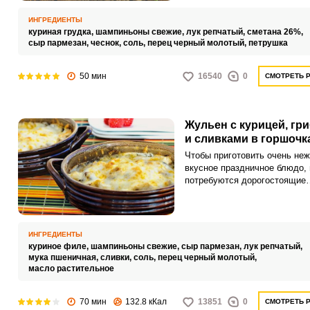
отварить, грибы и лук – обжа
ИНГРЕДИЕНТЫ
куриная грудка,
шампиньоны свежие,
лук репчатый,
сметана 26%,
сыр пармезан,
чеснок,
соль,
перец черный молотый,
петрушка
50 мин
16540
0
СМОТРЕТЬ 
Жульен с курицей, гр
и сливками в горшочк
Чтобы приготовить очень неж
вкусное праздничное блюдо, 
потребуются дорогостоящие
ингредиенты и специальные 
Жульен с курицей и грибами,
запеченный в духовке, получ
удивительно ароматным и оч
ИНГРЕДИЕНТЫ
сочным.
куриное филе,
шампиньоны свежие,
сыр пармезан,
лук репчатый,
мука пшеничная,
сливки,
соль,
перец черный молотый,
масло растительное
70 мин
132.8 кКал
13851
0
СМОТРЕТЬ 