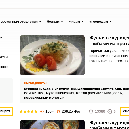
время приготовления
белкам
жирам
углеводам
с
Жульен с курице
грибами на прот
Горячая закуска с мяс
овощами в сливочном
ей и
готовиться не сложно
можно сделать и в ко
чающее
горшочках.
няшний
ак
ИНГРЕДИЕНТЫ
 курицы
куриная грудка,
лук репчатый,
шампиньоны свежие,
сыр па
сливки 10%,
мука пшеничная,
масло растительное,
соль,
перец черный молотый
100 ч
268.25 кКал
13380
0
РЕЦЕПТ
СМО
Жульен с курице
грибами в тарта