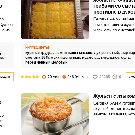
в
грибами со смет
противне в духо
со
Сегодня же мы займе
 Жульен
приготовлением жуль
ка из
и грибами со сметаной
, в
духовке, на вкусовые 
никак не повлияет, зат
мочках
вариант приготовлени
ИНГРЕДИЕНТЫ
.
очень кстати для бол
,
куриная грудка,
шампиньоны свежие,
лук репчатый,
сыр па
,
при отсутствии кокотн
ый,
сметана 15%,
мука пшеничная,
масло растительное,
соль,
по
перец черный молотый
горшочков. Жульен – 
сающий
очень нежный вариант
ично
закуски, который тра
70 мин
246.04 кКал
28385
0
РЕЦЕПТ
СМО
ми.
подается в кокотницах
или небольших форма
Жульен с языком
в
Сегодня будем готови
вкусный, деликатесны
языком и грибами, ко
со
готовится все также п
ке
итоговым вкусом необ
о
порадует. Нежный соч
бходимо