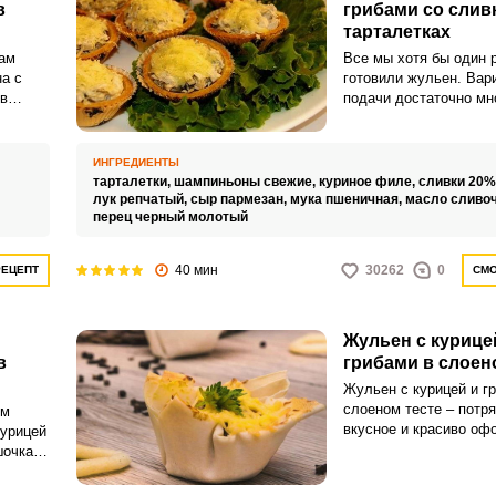
в
грибами со слив
тарталетках
ам
Все мы хотя бы один 
а с
готовили жульен. Вар
 в
подачи достаточно мн
для запекания, в коко
а в
горшочках, слоеном те
.
ИНГРЕДИЕНТЫ
льно
тарталетки,
шампиньоны свежие,
куриное филе,
сливки 20%
лук репчатый,
сыр пармезан,
мука пшеничная,
масло сливо
соус
перец черный молотый
ь и
ВХОД НА САЙТ
РЕГИСТРАЦИЯ
40 мин
30262
0
РЕЦЕПТ
СМО
Войдите
Жульен с курице
с помощью социальных сетей:
в
грибами в слоен
Жульен с курицей и г
слоеном тесте – пот
им
вкусное и красиво оф
или
курицей
блюдо, которое стане
шочках.
вашего праздничного 
 будем
жульене идеально со
у