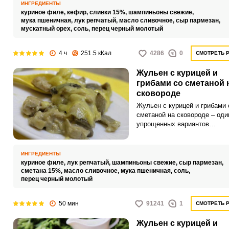
приготовленным на основе сл
ИНГРЕДИЕНТЫ
куриное филе,
кефир,
сливки 15%,
шампиньоны свежие,
мука пшеничная,
лук репчатый,
масло сливочное,
сыр пармезан,
мускатный орех,
соль,
перец черный молотый
4 ч
251.5 кКал
4286
0
СМОТРЕТЬ 
Жульен с курицей и
грибами со сметаной 
сковороде
Жульен с курицей и грибами 
сметаной на сковороде – оди
упрощенных вариантов
приготовления жульена. Кури
грибы и лук поэтапно обжар
на сковороде со сливочным 
ИНГРЕДИЕНТЫ
после чего тушатся в сливоч
куриное филе,
лук репчатый,
шампиньоны свежие,
сыр пармезан,
соусе на основе сметаны.
сметана 15%,
масло сливочное,
мука пшеничная,
соль,
перец черный молотый
50 мин
91241
1
СМОТРЕТЬ 
Жульен с курицей и