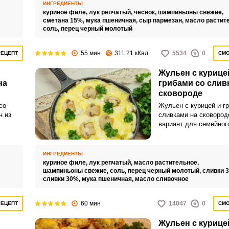
ивок.
вам отличный вариант
ИНГРЕДИЕНТЫ
приготовления жульен
куриное филе,
лук репчатый,
чеснок,
шампиньоны свежие,
грибами, сыром и сли
сметана 15%,
мука пшеничная,
сыр пармезан,
масло растит
соль,
перец черный молотый
сковороде. Если у вас
сковорода со съемной
вас будет возможност
55 мин
311.21 кКал
5534
0
РЕЦЕПТ
СМО
последнем этапе приг
поставить жульен в д
Жульен с курице
на несколько минут дл
на
грибами со слив
он покрылся аппетитн
сковороде
корочкой.
со
Жульен с курицей и г
н из
сливками на сковород
вариант для семейног
ца,
праздничного обеда. 
иваются
соленый, с приятным
маслом,
нотками, жульен как н
ИНГРЕДИЕНТЫ
ном
выступит в качестве г
куриное филе,
лук репчатый,
масло растительное,
закуски.
шампиньоны свежие,
соль,
перец черный молотый,
сливки 
сливки 30%,
мука пшеничная,
масло сливочное
60 мин
14047
0
РЕЦЕПТ
СМО
Жульен с курице