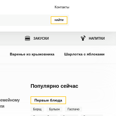
Контакты
НАЙТИ
🍔
🍹
ЗАКУСКИ
НАПИТКИ
ы
Варенье из крыжовника
Шарлотка с яблоками
Популярно сейчас
 семейному
Первые блюда
Для
Борщ
Бульон
Гаспачо