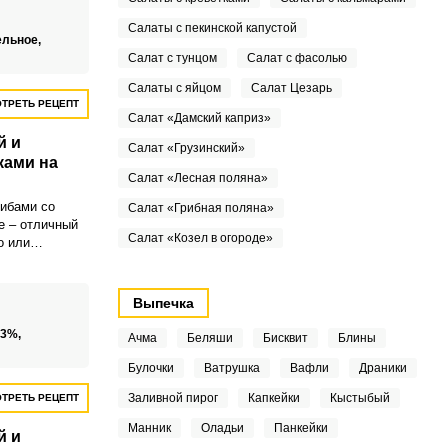
а с курицей и
Салаты с пекинской капустой
вками на
ельное,
 есть
Салат с тунцом
Салат с фасолью
 ручкой – у
Салаты с яйцом
Салат Цезарь
ь на
ТРЕТЬ РЕЦЕПТ
отовления
Салат «Дамский каприз»
уховой шкаф
й и
я того, чтобы
Салат «Грузинский»
ками на
ой румяной
Салат «Лесная поляна»
рибами со
Салат «Грибная поляна»
е – отличный
Салат «Козел в огороде»
о или
Сытный, в меру
и сливочными
ельзя, кстати,
Выпечка
орячей
33%,
Ачма
Беляши
Бисквит
Блины
Булочки
Ватрушка
Вафли
Драники
Заливной пирог
Капкейки
Кыстыбый
ТРЕТЬ РЕЦЕПТ
Манник
Оладьи
Панкейки
й и