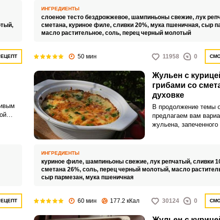
обжаренные грибы, лу
ИНГРЕДИЕНТЫ
куриная грудка, тушен
ус.
слоеное тесто бездрожжевое,
шампиньоны свежие,
лук реп
сливок и сметаны.
отый,
сметана,
куриное филе,
сливки 20%,
мука пшеничная,
сыр п
масло растительное,
соль,
перец черный молотый
Запомнить меня
50 мин
11958
0
РЕЦЕПТ
СМО
ВХОД
Жульен с курице
й
грибами со смет
ЕЩЕ НЕ ЗАРЕГИСТРИРОВАННЫ?
духовке
сивым
В продолжение темы 
Забыли пароль?
ой
предлагаем вам вариа
 и
жульена, запеченного
 блюдо.
форме на всю семью -
курицей и грибами со 
духовке. Потрясающе
ИНГРЕДИЕНТЫ
обжаренных шампиньо
куриное филе,
шампиньоны свежие,
лук репчатый,
сливки 
нежным куриным филе
сметана 26%,
соль,
перец черный молотый,
масло растител
сыр пармезан,
мука пшеничная
в сметанно-сливочном
румяной сырной короч
60 мин
177.2 кКал
30124
0
РЕЦЕПТ
СМО
Жульен с курице