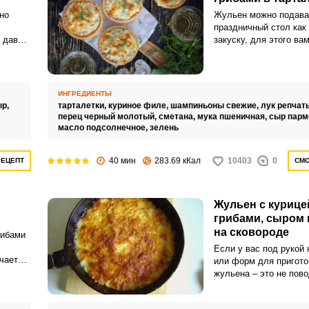
но
Жульен можно подава
праздничный стол как
 давно
закуску, для этого ва
ьно
тарталетки из песочно
слоеного теста. Неиз
т.
закуске остаются гри
ию
соус.
ИНГРЕДИЕНТЫ
ыр,
тарталетки,
куриное филе,
шампиньоны свежие,
лук репчат
вороде,
перец черный молотый,
сметана,
мука пшеничная,
сыр парм
, чем
масло подсолнечное,
зелень
м
ом.
40 мин
283.69 кКал
10403
0
РЕЦЕПТ
СМО
Жульен с курице
грибами, сыром 
на сковороде
рибами
Если у вас под рукой 
чается
или форм для пригот
тные
жульена – это не пов
себе в приготовлении 
оусом,
великолепного блюда