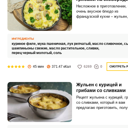
Несложное в приготовлении, 
очень вкусное блюдо из
французской кухни – жульен,
полюбилось нам и основател
вошло в наш повседневный
гастрономический ассортимен
Предлагаем вашему вниман
ИНГРЕДИЕНТЫ
простой и быстрый рецепт
куриное филе,
мука пшеничная,
лук репчатый,
масло сливочное,
с
приготовления жульена в ско
шампиньоны свежие,
масло растительное,
сливки,
который будет ничем не хуже
перец черный молотый,
соль
тот, что запекается в духово
шкафу классическим способ
45 мин
371.47 кКал
6269
0
СМОТРЕТЬ 
Жульен с курицей и
грибами со сливками
Рецепт жульена с курицей, г
со сливками, который я вам
предлагаю приготовить, полу
нежным и сливочным. Арома
грибы и нежное куриное мясо
замечательно сочетается с с