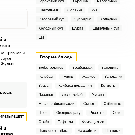
Гороховый суп
Окрошка
Рассольник
Свекольник
Солянка
Уха
Фасолевый суп
Суп харчо
Холодник
Холодный суп
Шурпа
Щавелевый суп
Щи
й и
ивне
ом, грибами и
Вторые блюда
 соусе
. Жульен
Бефстроганов
Бешбармак
Буженина
котницам или
Голубцы
Гуляш
Жаркое
Запеканки
Зразы
Колбаса домашняя
Котлеты
рмезан,
Лазанья
Люля-кебаб
Мусака
Мясо по-французски
Омлет
Отбивные
Плов
Овощное рагу
Ризотто
Соте
ТРЕТЬ РЕЦЕПТ
Стейк
Тефтели
Фрикадельки
й и
Цыпленок табака
Чахохбили
Шашлык
летках