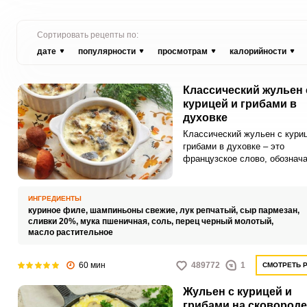
Сортировать рецепты по:
дате
популярности
просмотрам
калорийности
Классический жульен 
курицей и грибами в
духовке
Классический жульен с куриц
грибами в духовке – это
французское слово, обозна
определенный вид нарезки
продуктов. Однако, на сегод
день, это больше известно, к
ИНГРЕДИЕНТЫ
ароматное блюдо из грибов и
куриное филе,
шампиньоны свежие,
лук репчатый,
сыр пармезан,
в нежном сливочном соусе.
сливки 20%,
мука пшеничная,
соль,
перец черный молотый,
масло растительное
60 мин
489772
1
СМОТРЕТЬ 
Жульен с курицей и
грибами на сковороде