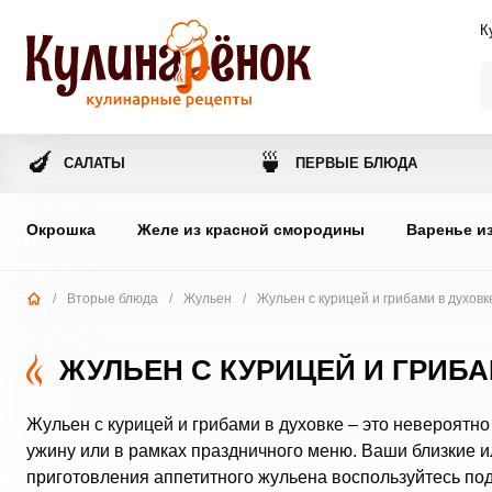
К
🍆
🍵
САЛАТЫ
ПЕРВЫЕ БЛЮДА
Окрошка
Желе из красной смородины
Варенье и
/
Вторые блюда
/
Жульен
/
Жульен с курицей и грибами в духовк
ЖУЛЬЕН С КУРИЦЕЙ И ГРИБА
Жульен с курицей и грибами в духовке – это невероятно
ужину или в рамках праздничного меню. Ваши близкие и
приготовления аппетитного жульена воспользуйтесь по