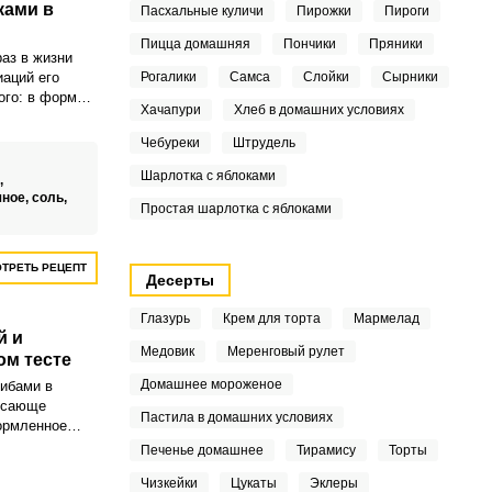
ками в
Пасхальные куличи
Пирожки
Пироги
Пицца домашняя
Пончики
Пряники
раз в жизни
иаций его
Рогалики
Самса
Слойки
Сырники
ого: в форме
Хачапури
Хлеб в домашних условиях
тницах,
сте и т.д.
Чебуреки
Штрудель
Шарлотка с яблоками
,
чное,
соль,
Простая шарлотка с яблоками
ТРЕТЬ РЕЦЕПТ
Десерты
Глазурь
Крем для торта
Мармелад
й и
Медовик
Меренговый рулет
ом тесте
Домашнее мороженое
рибами в
рясающе
Пастила в домашних условиях
ормленное
т украшением
Печенье домашнее
Тирамису
Торты
стола. В
Чизкейки
Цукаты
Эклеры
четаются