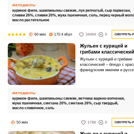
жульен будет иметь нежную
ИНГРЕДИЕНТЫ
консистенцию и сливочный вк
куриное филе,
шампиньоны свежие,
лук репчатый,
сыр пармезан,
сливки 26%,
сливки 20%,
мука пшеничная,
соль,
перец черный мол
масло растительное
60 мин
170.4 кКал
34404
0
СМОТРЕТЬ 
Жульен с курицей и
грибами классически
Жульен с курицей и грибами
классический – блюдо с кра
французским именем и русск
душой. Да, жульен с курицей
грибами, абсолютно русское
ИНГРЕДИЕНТЫ
куриное филе,
шампиньоны свежие,
ветчина варено-копченая,
мука пшеничная,
сметана 20%,
сметана 26%,
сыр твердый,
масло сливочное,
соль
50 мин
1786
0
СМОТРЕТЬ 
Жульен с курицей и