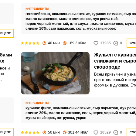
удачно сочетается с 
рить.
шампиньонами.
ИНГРЕДИЕНТЫ
говяжий язык,
шампиньоны свежие,
куриная ветчина,
сыр п
масло сливочное,
масло оливковое,
лук репчатый,
перец черный молотый,
для соуса:,
масло сливочное,
мука 
сливки 10%,
сыр пармезан,
соль,
мускатный орех
РЕЦЕПТ
40 мин
189.3 кКал
17985
0
СМО
ибами
Жульен с курице
ах
сливками и сыро
сковороде
ное и
не
Всем привычен и узна
приготовленный в ин
умения.
формах в духовке. Эт
классический вариант
ается
поэтапный, с отдельн
ень
приготовлением соуса
ИНГРЕДИЕНТЫ
куриное филе,
шампиньоны свежие,
сыр пармезан,
лук реп
сливки 20%,
масло оливковое,
соль,
перец черный молотый
мускатный орех,
петрушка,
укроп
50 мин
301.44 кКал
10529
0
РЕЦЕПТ
СМО