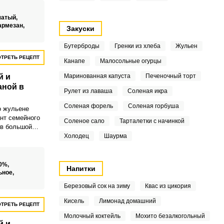
к и отварная
ые в соусе из
чатый,
армезан,
Закуски
Бутерброды
Гренки из хлеба
Жульен
ТРЕТЬ РЕЦЕПТ
Канапе
Малосольные огурцы
й и
Маринованная капуста
Печеночный торт
аной в
Рулет из лаваша
Соленая икра
Соленая форель
Соленая горбуша
о жульене
нт семейного
Соленое сало
Тарталетки с начинкой
 в большой
 жульен с
Холодец
Шаурма
сметаной в
е сочетание
нов и лука с
10%,
Напитки
, запеченных
ьное,
 соусе под
Березовый сок на зиму
Квас из цикория
кой.
Кисель
Лимонад домашний
ТРЕТЬ РЕЦЕПТ
Молочный коктейль
Мохито безалкогольный
й и