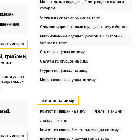
ароматными
Малосольные огурцы на 1 литр воды с солью и
сахаром
армезан,
Огурцы в томатном соусе на зиму
пшеничная,
Сладкие маринованные огурцы на зиму в банках
Маринованные огурцы с уксусом в 3 литровых
банках на зиму
ТРЕТЬ РЕЦЕПТ
Соленые огурцы на зиму
й, грибами,
Салаты из огурцов на зиму
м на
Огурцы по-фински на зиму
ваем жульен,
Маринованные огурцы на зиму
дивидуальных
о
 блюда,
ым
Вишня на зиму
 и запеканием.
чатый,
Компот из вишни на зиму
Желе из вишни
,
Джем из вишни
Компот из вишни без стерилизации на зиму
ТРЕТЬ РЕЦЕПТ
Компот из вишни с косточками на зиму