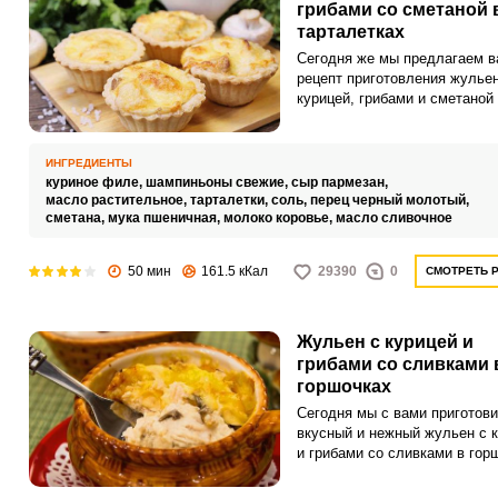
грибами со сметаной 
тарталетках
Сегодня же мы предлагаем в
рецепт приготовления жульен
курицей, грибами и сметаной
тарталетках в отличие от
классической подачи жульен
кокотницах либо в горшочках
ИНГРЕДИЕНТЫ
Отварное куриное филе идеа
куриное филе,
шампиньоны свежие,
сыр пармезан,
сочетается с обжаренными
масло растительное,
тарталетки,
соль,
перец черный молотый,
сметана,
мука пшеничная,
молоко коровье,
шампиньонами, а сметанный 
масло сливочное
удачно подчеркивает сочност
вкус основных ингредиентов.
50 мин
161.5 кКал
29390
0
СМОТРЕТЬ 
Жульен с курицей и
грибами со сливками 
горшочках
Сегодня мы с вами приготов
вкусный и нежный жульен с 
и грибами со сливками в гор
Для приготовления соуса мы
использовать сливки, поэтом