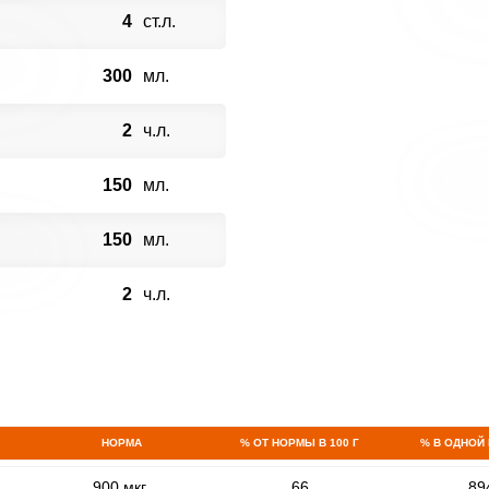
4
ст.л.
300
мл.
2
ч.л.
150
мл.
150
мл.
2
ч.л.
НОРМА
% ОТ НОРМЫ В 100 Г
% В ОДНОЙ
900 мкг
66
89