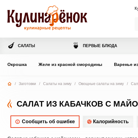
К
🍆
🍵
САЛАТЫ
ПЕРВЫЕ БЛЮДА
Окрошка
Желе из красной смородины
Варенье и
/
Заготовки
/
Салаты на зиму
/
Овощные салаты на зиму
/
Сал
САЛАТ ИЗ КАБАЧКОВ С МАЙ
Сообщить об ошибке
Калорийность