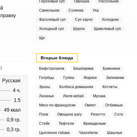
Гороховый суп
Окрошка
Рассольник
ый
Свекольник
Солянка
Уха
аправку
Фасолевый суп
Суп харчо
Холодник
Холодный суп
Шурпа
Щавелевый суп
Щи
Вторые блюда
1
Бефстроганов
Бешбармак
Буженина
Голубцы
Гуляш
Жаркое
Запеканки
Русская
Зразы
Колбаса домашняя
Котлеты
4 ч.
Лазанья
Люля-кебаб
Мусака
1.5
Мясо по-французски
Омлет
Отбивные
49 ккал
Плов
Овощное рагу
Ризотто
Соте
0,9 гр.
Стейк
Тефтели
Фрикадельки
0,3 гр.
Цыпленок табака
Чахохбили
Шашлык