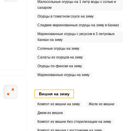
Малосольные огурцы на 1 литр воды с солью и
сахаром
8
Огурцы в томатном соусе на зиму
4
Сладкие маринованные огурцы на зиму в банках
8
Маринованные огурцы с уксусом в 3 литровых
банках на зиму
.7
Соленые огурцы на зиму
Салаты из огурцов на зиму
6.7
Огурцы по-фински на зиму
0
Маринованные огурцы на зиму
Вишня на зиму
Компот из вишни на зиму
Желе из вишни
Джем из вишни
Компот из вишни без стерилизации на зиму
Компот из вишни с косточками на зиму