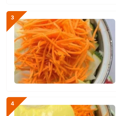
Хлор
12392.2 мг
Алюминий
3859 мкг
3
Железо
14.6 мг
Йод
39.6 мкг
Кобальт
41.4 мкг
Литий
36 мкг
Марганец
3.5 мкг
Медь
1308.4 мкг
Никель
56 мкг
Рубидий
1791 мкг
4
Селен
4.9 мкг