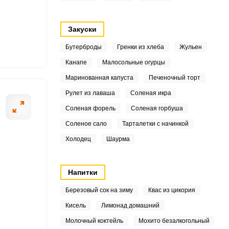
7
Закуски
2
Бутерброды
Гренки из хлеба
Жульен
5
Канапе
Малосольные огурцы
ОТПРАВИТЬ СООБЩЕНИЕ
.8
Маринованная капуста
Печеночный торт
Рулет из лаваша
Соленая икра
2
Соленая форель
Соленая горбуша
товкой кабачков. Их
Далее промываем
3.3
Соленое сало
Тарталетки с начинкой
 очистите их от кожуры
моркови по-коре
Холодец
Шаурма
 будет только промыть
7
.1
Напитки
5
Березовый сок на зиму
Квас из цикория
Кисель
Лимонад домашний
4
Молочный коктейль
Мохито безалкогольный