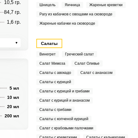
10,5 гр.
Шницель
Яичница
Жареные креветки
84,7 гр.
Рагу из кабачков с овощами на сковороде
1,6 гр.
Жареные кабачки на сковороде
Салаты
Винегрет
Греческий салат
Салат Мимоза
Салат Оливье
Салаты с авокадо
Салат с ананасом
Салаты с курицей
5 мл
Салаты с курицей и грибами
10 мл
Салат с курицей и ананасом
20 мл
Салаты с грибами
200 мл
Салаты с копченой курицей
Салат с крабовыми палочками
Салаты с креветками
Салаты с кальмарами