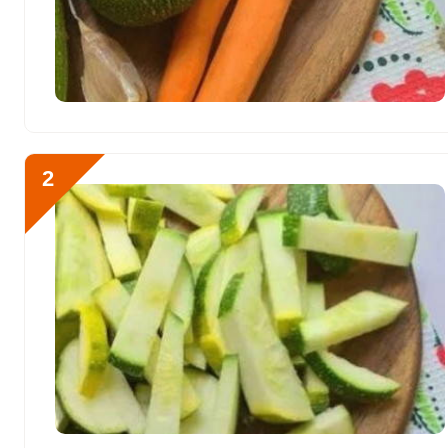
Биотин
10.3 мг
Витамин К
183.6 мкг
Витамин РР
15.4 мг
Отправляя эту форму, вы соглашае
Политикой конфиденциальности
,
П
Калий
4192.3 мг
персональных данных
и
Пользоват
2
Кальций
542.3 мг
Готовить салат из кабач
Кремний
465 мг
необходимо тщательно п
и удалите внутренности
Магний
388.4 мг
их. После этого нареза
Натрий
7918.9 мг
Сера
274 мг
Фосфор
652.9 мг