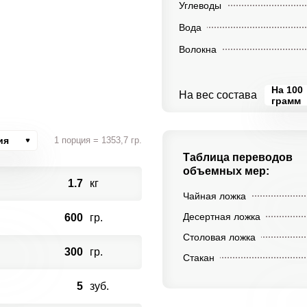
Углеводы
Вода
Волокна
На 100
На вес состава
грамм
ия
1 порция = 1353,7 гр.
Таблица переводов
объемных мер:
1.7
кг
Чайная ложка
Десертная ложка
600
гр.
Столовая ложка
300
гр.
Стакан
5
зуб.