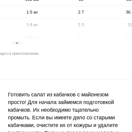
1.5 мг
2.7
36.
1.8 мг
2.3
3
500 мг
1.7
22.
5 мг
2.9
39.
оцесса приготовления.
2 мг
5.8
78.
ВХОД НА САЙТ
РЕГИСТРАЦИЯ
400 мкг
3
4
е
Войдите
3 мкг
0
0
с помощью социальных сетей:
Готовить салат из кабачков с майонезом
90 мкг
11.6
157
просто! Для начала займемся подготовкой
кабачков. Их необходимо тщательно
10 мкг
0
0
или
промыть. Если вы имеете дело со старыми
кабачками, очистите их от кожуры и удалите
15 мг
1.6
22.