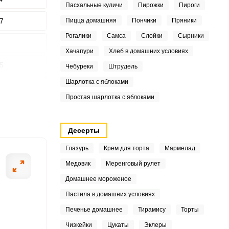
Пасхальные куличи
Пирожки
Пироги
7
Пицца домашняя
Пончики
Пряники
ШАГ
Рогалики
Самса
Слойки
Сырники
2 ИЗ 6
1
Хачапури
Хлеб в домашних условиях
5
Чебуреки
Штрудель
Шарлотка с яблоками
1
Простая шарлотка с яблоками
7
Десерты
0
Глазурь
Крем для торта
Мармелад
Медовик
Меренговый рулет
.2
Домашнее мороженое
Пастила в домашних условиях
Печенье домашнее
Тирамису
Торты
3
Чизкейки
Цукаты
Эклеры