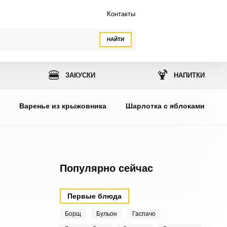
Контакты
НАЙТИ
🍔
🍹
ЗАКУСКИ
НАПИТКИ
ы
Варенье из крыжовника
Шарлотка с яблоками
Популярно сейчас
Первые блюда
Борщ
Бульон
Гаспачо