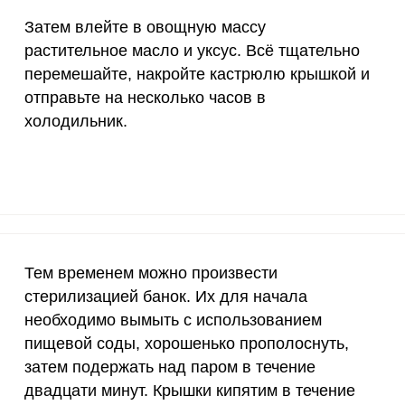
Затем влейте в овощную массу
4000 мкг
0.6
7.
растительное масло и уксус. Всё тщательно
50 мкг
3.3
4
перемешайте, накройте кастрюлю крышкой и
отправьте на несколько часов в
12 мг
3.2
42.
холодильник.
1200 мкг
8.2
110
20 мкг
161.5
218
70 мкг
11.8
16
Тем временем можно произвести
стерилизацией банок. Их для начала
необходимо вымыть с использованием
пищевой соды, хорошенько прополоснуть,
затем подержать над паром в течение
двадцати минут. Крышки кипятим в течение