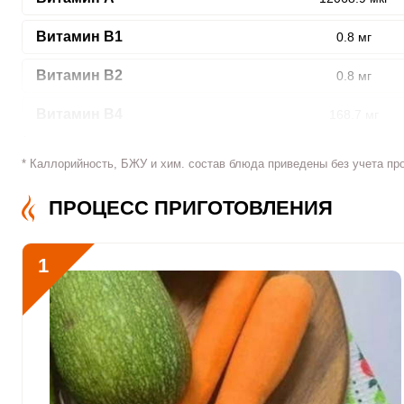
Витамин В1
0.8 мг
ШАГ
1 ИЗ 6
Витамин В2
0.8 мг
Витамин В4
168.7 мг
Витамин В5
2.9 мг
* Каллорийность, БЖУ и хим. состав блюда приведены без учета пр
Витамин В6
2.4 мг
ПРОЦЕСС ПРИГОТОВЛЕНИЯ
Витамин В9
239.8 мкг
Сообщить об ошибк
1
Витамин В12
0
Витамин С
212.2 мкг
Витамин D
0
Витамин E
5 мг