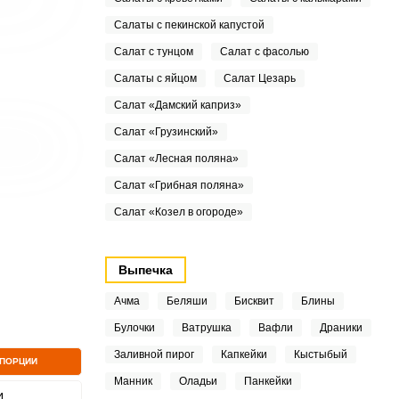
Салаты с пекинской капустой
Салат с тунцом
Салат с фасолью
Салаты с яйцом
Салат Цезарь
Салат «Дамский каприз»
Салат «Грузинский»
Салат «Лесная поляна»
Салат «Грибная поляна»
Салат «Козел в огороде»
Выпечка
Ачма
Беляши
Бисквит
Блины
Булочки
Ватрушка
Вафли
Драники
Заливной пирог
Капкейки
Кыстыбый
 ПОРЦИИ
Манник
Оладьи
Панкейки
4