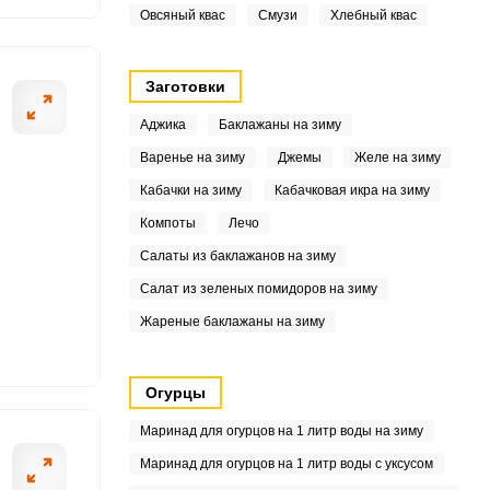
.2
Овсяный квас
Смузи
Хлебный квас
5.6
Заготовки
2
Аджика
Баклажаны на зиму
6
Варенье на зиму
Джемы
Желе на зиму
Кабачки на зиму
Кабачковая икра на зиму
.7
Компоты
Лечо
3
Салаты из баклажанов на зиму
.2
Салат из зеленых помидоров на зиму
Жареные баклажаны на зиму
2
7
Огурцы
7
Маринад для огурцов на 1 литр воды на зиму
Маринад для огурцов на 1 литр воды с уксусом
9