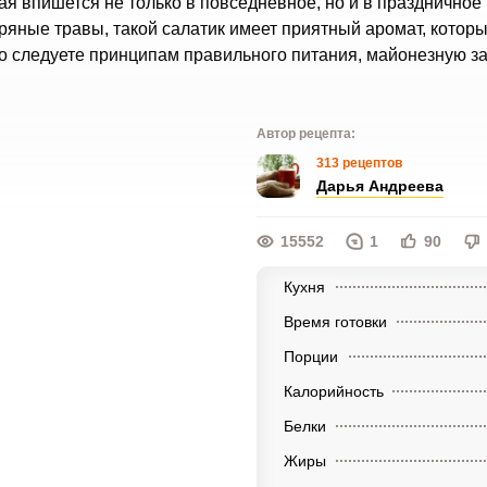
рая впишется не только в повседневное, но и в праздничное
пряные травы, такой салатик имеет приятный аромат, котор
го следуете принципам правильного питания, майонезную з
Автор рецепта:
313 рецептов
Дарья Андреева
15552
1
90
Кухня
Время готовки
Порции
Калорийность
Белки
Жиры