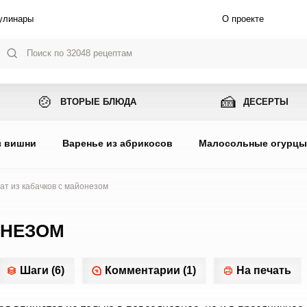
улинары
О проекте
🍲
🍰
ВТОРЫЕ БЛЮДА
ДЕСЕРТЫ
з вишни
Варенье из абрикосов
Малосольные огурц
ат из кабачков с майонезом
ОНЕЗОМ
Шаги (6)
Комментарии (1)
На печать