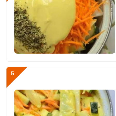
Фтор
467.4 мкг
Хром
33 мкг
Цинк
7.7 мг
Бор
1992 мкг
Ванадий
656 мкг
Молибден
168 мкг
5