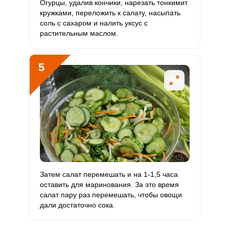
Огурцы, удалив кончики, нарезать тонкимит
Никель
6.5 мкг
200 мкг
0.2
3.2
кружками, переложить к салату, насыпать
соль с сахаром и налить уксус с
растительным маслом.
Рубидий
373.5 мкг
200 мкг
13.5
186.7
Селен
4.4 мкг
55 мкг
0.6
7.9
5
Фтор
234 мкг
4000 мкг
0.4
5.8
Хром
63.6 мкг
50 мкг
9.2
127.2
Цинк
3.5 мг
12 мг
2.1
29.4
Бор
290 мкг
1200 мкг
1.8
24.2
Ванадий
69.3 мкг
20 мкг
25.1
346.5
Затем салат перемешать и на 1-1,5 часа
оставить для маринования. За это время
Молибден
57 мкг
70 мкг
5.9
81.4
салат пару раз перемешать, чтобы овощи
дали достаточно сока.