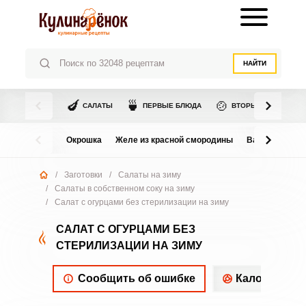
НАЙТИ
🍆
🍵
🍲
САЛАТЫ
ПЕРВЫЕ БЛЮДА
ВТОРЫЕ БЛЮДА
Окрошка
Желе из красной смородины
Варенье из в
/
Заготовки
/
Салаты на зиму
/
Салаты в собственном соку на зиму
/
Салат с огурцами без стерилизации на зиму
САЛАТ С ОГУРЦАМИ БЕЗ
СТЕРИЛИЗАЦИИ НА ЗИМУ
Сообщить об ошибке
Калорийнос