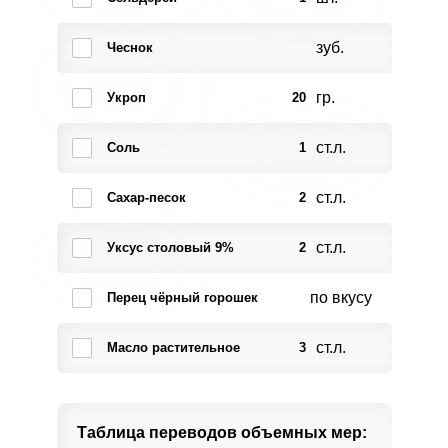
зуб.
Чеснок
гр.
Укроп
20
ст.л.
Соль
1
ст.л.
Сахар-песок
2
ст.л.
Уксус столовый 9%
2
по вкусу
Перец чёрный горошек
ст.л.
Масло растительное
3
Таблица переводов
объемных мер: