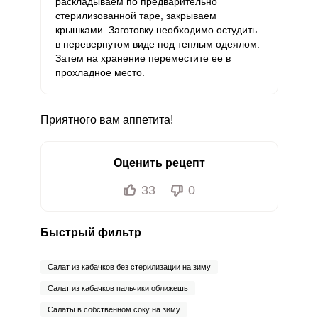
раскладываем по предварительно
Фтор
166.9 мкг
4000 мкг
0.2
0.7
стерилизованной таре, закрываем
крышками. Заготовку необходимо остудить
Хром
13.2 мкг
50 мкг
1.4
4.4
в перевернутом виде под теплым одеялом.
Затем на хранение переместите ее в
Цинк
7.1 мг
12 мг
3.2
9.9
прохладное место.
Бор
472 мкг
1200 мкг
2.1
6.6
Приятного вам аппетита!
Ванадий
200.6 мкг
20 мкг
54.7
167.2
Молибден
162 мкг
70 мкг
12.6
38.6
Оценить рецепт
33
0
Быстрый фильтр
Салат из кабачков без стерилизации на зиму
Салат из кабачков пальчики оближешь
Салаты в собственном соку на зиму