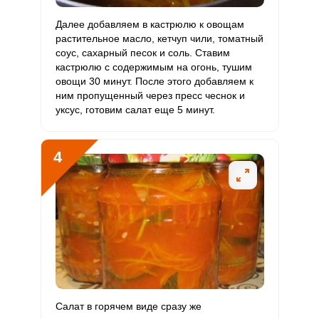
Алюминий
1173.2 мкг
30 мкг
213.5
651.8
Далее добавляем в кастрюлю к овощам
растительное масло, кетчуп чили, томатный
Железо
13.7 мг
18 мг
4.2
12.7
соус, сахарный песок и соль. Ставим
кастрюлю с содержимым на огонь, тушим
Йод
35.1 мкг
150 мкг
1.3
3.9
овощи 30 минут. После этого добавляем к
ним пропущенный через пресс чеснок и
Кобальт
86.2 мкг
10 мкг
47.1
143.7
уксус, готовим салат еще 5 минут.
Литий
8.4 мкг
70 мкг
0.7
2
4
Марганец
2.7 мкг
2 мкг
7.5
22.8
Медь
2136.4 мкг
1000 мкг
11.7
35.6
Никель
19.4 мкг
200 мкг
0.5
1.6
Рубидий
254.9 мкг
200 мкг
7
21.2
Селен
12.8 мкг
55 мкг
1.3
3.9
Салат в горячем виде сразу же