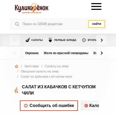
НАЙТИ
🍆
🍵
🍲
САЛАТЫ
ПЕРВЫЕ БЛЮДА
ВТОРЫЕ БЛЮДА
Окрошка
Желе из красной смородины
Варенье из в
/
Заготовки
/
Салаты на зиму
/
Овощные салаты на зиму
/
Салат из кабачков с кетчупом чили
САЛАТ ИЗ КАБАЧКОВ С КЕТЧУПОМ
ЧИЛИ
Сообщить об ошибке
Калорийнос