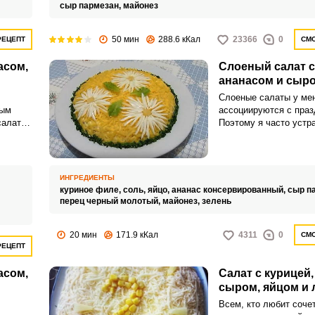
сыр пармезан,
майонез
50 мин
288.6 кКал
23366
0
РЕЦЕПТ
СМО
асом,
Слоеный салат с
ананасом и сыр
Слоеные салаты у ме
ным
ассоциируются с праз
салата
Поэтому я часто устр
и
маленькие праздники
алат
и готовлю свой люби
салат с курицей, анан
ИНГРЕДИЕНТЫ
куриное филе,
соль,
яйцо,
ананас консервированный,
сыр п
перец черный молотый,
майонез,
зелень
20 мин
171.9 кКал
4311
0
СМО
РЕЦЕПТ
асом,
Салат с курицей,
сыром, яйцом и 
Всем, кто любит соче