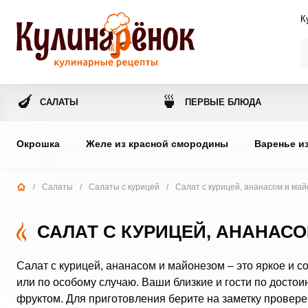
К
🍆
🍵
САЛАТЫ
ПЕРВЫЕ БЛЮДА
Окрошка
Желе из красной смородины
Варенье и
/
Салаты
/
Салаты с курицей
/
Салат с курицей, ананасом и ма
САЛАТ С КУРИЦЕЙ, АНАНАС
Салат с курицей, ананасом и майонезом – это яркое и с
или по особому случаю. Ваши близкие и гости по досто
фруктом. Для приготовления берите на заметку провер