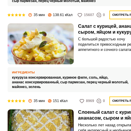
сыр пармезан,
перец черный молотый,
майонез
35 мин
138.61 кКал
15607
0
СМОТРЕТЬ 
Салат с курицей, анан
сыром, яйцом и кукур
С большой радостью хочу
поделиться превосходным р
аппетитного и сочного салата
который украсит любое торже
застолье. Нежный салат с ку
ананасом, сыром, яйцом и ку
получается невероятно вкус
ИНГРЕДИЕНТЫ
ароматным.
кукуруза консервированная,
куриное филе,
соль,
яйцо,
ананас консервированный,
сыр пармезан,
перец черный молотый,
майонез,
зелень
35 мин
151 кКал
8969
0
СМОТРЕТЬ 
Слоеный салат с кури
ананасом, сыром и я
Несколько лет назад открыл
себя интересный и необыкно