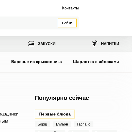
Контакты
НАЙТИ
🍔
🍹
ЗАКУСКИ
НАПИТКИ
ы
Варенье из крыжовника
Шарлотка с яблоками
Популярно сейчас
раздники
Первые блюда
тным
Борщ
Бульон
Гаспачо