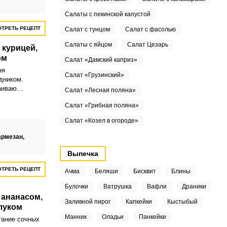
Салаты с пекинской капустой
ТРЕТЬ РЕЦЕПТ
Салат с тунцом
Салат с фасолью
Салаты с яйцом
Салат Цезарь
 курицей,
ом
Салат «Дамский каприз»
ня
Салат «Грузинский»
дником.
аиваю
Салат «Лесная поляна»
 своим родным
Салат «Грибная поляна»
мый слоеный
асом и сыром.
Салат «Козел в огороде»
армезан,
Выпечка
ТРЕТЬ РЕЦЕПТ
Ачма
Беляши
Бисквит
Блины
Булочки
Ватрушка
Вафли
Драники
 ананасом,
Заливной пирог
Капкейки
Кыстыбый
луком
Манник
Оладьи
Панкейки
тание сочных