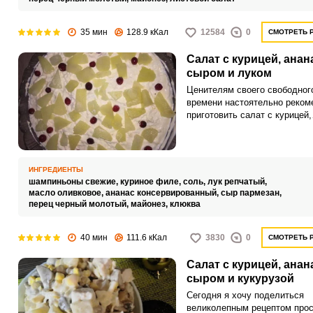
35 мин
128.9 кКал
12584
0
СМОТРЕТЬ 
Салат с курицей, анан
сыром и луком
Ценителям своего свободног
времени настоятельно реко
приготовить салат с курицей,
ананасом, сыром и луком. С
получается ярким по вкусу и
сочным.
ИНГРЕДИЕНТЫ
шампиньоны свежие,
куриное филе,
соль,
лук репчатый,
масло оливковое,
ананас консервированный,
сыр пармезан,
перец черный молотый,
майонез,
клюква
40 мин
111.6 кКал
3830
0
СМОТРЕТЬ 
Салат с курицей, анан
сыром и кукурузой
Сегодня я хочу поделиться
великолепным рецептом прос