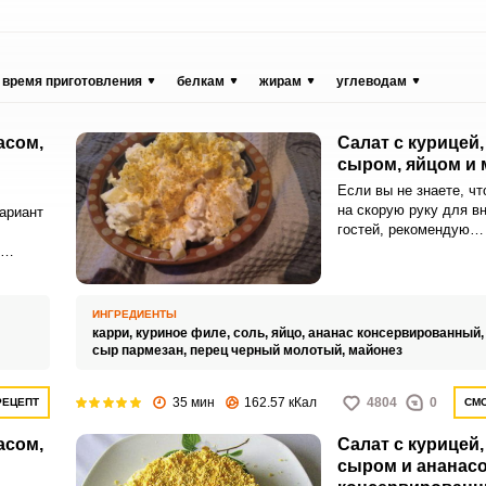
время приготовления
белкам
жирам
углеводам
асом,
Салат с курицей,
сыром, яйцом и
Если вы не знаете, чт
на скорую руку для в
ариант
гостей, рекомендую
воспользоваться прос
приготовлении и очен
о вкусу
рецептом салата с ис
 легкой,
курицы, ананасов, сыр
.
ИНГРЕДИЕНТЫ
майонеза. Закуска по
карри,
куриное филе,
соль,
яйцо,
ананас консервированный
необыкновенно аппети
сыр пармезан,
перец черный молотый,
майонез
ароматной и сочной.
35 мин
162.57 кКал
4804
0
РЕЦЕПТ
СМО
асом,
Салат с курицей,
сыром и ананас