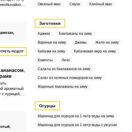
Овсяный квас
Смузи
Хлебный квас
 необычайно
курицей,
цом, который
начинающая
Заготовки
армезан,
Аджика
Баклажаны на зиму
Варенье на зиму
Джемы
Желе на зиму
Кабачки на зиму
Кабачковая икра на зиму
ТРЕТЬ РЕЦЕПТ
Компоты
Лечо
Салаты из баклажанов на зиму
 ананасом,
рами
Салат из зеленых помидоров на зиму
жить
Жареные баклажаны на зиму
ый ароматный
т с курицей,
мидорами.
 незабываемое
Огурцы
мет вам
Маринад для огурцов на 1 литр воды на зиму
Маринад для огурцов на 1 литр воды с уксусом
лотый,