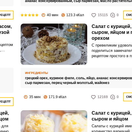
ананас консервированный,
сыр пармезан,
масло раститель
40 мин
123.3 кКал
15115
0
РЕЦЕПТ
СМО
асом,
Салат с курицей,
Запомнить меня
узой
сыром, яйцом и 
орехом
ВХОД
ецептом
С превеликим удовол
,
поделиться замечате
ЕЩЕ НЕ ЗАРЕГИСТРИРОВАННЫ?
ство и
рецептом простого в 
рицей,
и очень вкусного сала
курузой
Забыли пароль?
приготовленного с кур
ным и
ананасом, сыром, яйц
ИНГРЕДИЕНТЫ
орехом. Салат получа
грецкий орех,
куриное филе,
соль,
яйцо,
ананас консервиро
аппетитным и в меру 
сыр пармезан,
перец черный молотый,
майонез
35 мин
171.9 кКал
12169
0
СМО
РЕЦЕПТ
цей,
Салат с курицей,
йцом
сыром и яйцом
а для
Салаты с курицей им
венно
количество вариаций.