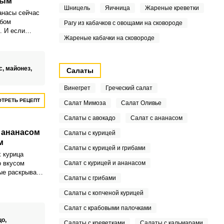
ным
Шницель
Яичница
Жареные креветки
анасы сейчас
юбом
Рагу из кабачков с овощами на сковороде
. И если
Жареные кабачки на сковороде
сом был
о теперь это
ело.
с,
майонез,
Салаты
Винегрет
Греческий салат
ТРЕТЬ РЕЦЕПТ
Салат Мимоза
Салат Оливье
Салаты с авокадо
Салат с ананасом
, ананасом
Салаты с курицей
м
Салаты с курицей и грибами
 курица
о вкусом
Салат с курицей и ананасом
рые раскрывают
Салаты с грибами
сть
анаса
Салаты с копченой курицей
от майонеза,
еобычно.
Салат с крабовыми палочками
цо,
Салаты с креветками
Салаты с кальмарами