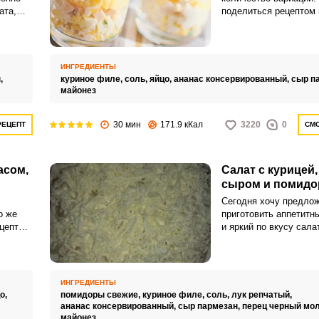
ата,
поделиться рецептом
аппетитного салата с 
куска
ананасом, сыром и яй
может освоить даже 
хозяйка.
ИНГРЕДИЕНТЫ
,
куриное филе,
соль,
яйцо,
ананас консервированный,
сыр п
майонез
30 мин
171.9 кКал
3220
0
РЕЦЕПТ
СМО
асом,
Салат с курицей,
м
сыром и помидо
Сегодня хочу предло
о же
приготовить аппетитн
цепт
и яркий по вкусу сала
рицей,
ананасом, сыром и по
вом.
Такой салат доставит
удовольствие и подни
и
настроение.
ИНГРЕДИЕНТЫ
о,
помидоры свежие,
куриное филе,
соль,
лук репчатый,
,
ананас консервированный,
сыр пармезан,
перец черный мо
майонез