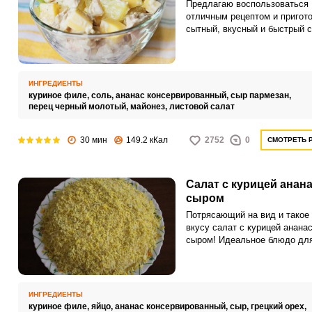
Предлагаю воспользоваться
отличным рецептом и пригот
сытный, вкусный и быстрый с
курицей, ананасом, сыром и
майонезом. Если вы хотите
сократить время на приготов
салата, куриное филе заране
ИНГРЕДИЕНТЫ
отварите или используйте ко
куриное филе,
соль,
ананас консервированный,
сыр пармезан,
куриное филе.
перец черный молотый,
майонез,
листовой салат
30 мин
149.2 кКал
2752
0
СМОТРЕТЬ 
Салат с курицей анан
сыром
Потрясающий на вид и такое 
вкусу салат с курицей анана
сыром! Идеальное блюдо дл
праздничного стола. Для его
приготовления можно исполь
и свежий ананас, если такой 
вас под рукой.
ИНГРЕДИЕНТЫ
куриное филе,
яйцо,
ананас консервированный,
сыр,
грецкий орех,