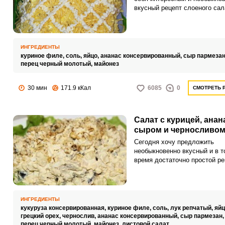
вкусный рецепт слоеного сал
приготовленного с курицей,
ананасом, сыром и яйцом. За
получается сытной, сочной и
нежной.
ИНГРЕДИЕНТЫ
куриное филе,
соль,
яйцо,
ананас консервированный,
сыр пармезан
перец черный молотый,
майонез
30 мин
171.9 кКал
6085
0
СМОТРЕТЬ 
Салат с курицей, анан
сыром и черносливо
Сегодня хочу предложить
необыкновенно вкусный и в т
время достаточно простой ре
салата, приготовленного с ку
ананасом, сыром и черносли
Салат получается нежным,
сбалансированным по вкусу 
ИНГРЕДИЕНТЫ
сочным.
кукуруза консервированная,
куриное филе,
соль,
лук репчатый,
яйц
грецкий орех,
чернослив,
ананас консервированный,
сыр пармезан
перец черный молотый,
майонез,
листовой салат