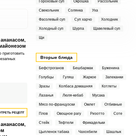
Гороховый суп
Окрошка
Рассольник
Свекольник
Солянка
Уха
Фасолевый суп
Суп харчо
Холодник
Холодный суп
Шурпа
Щавелевый суп
Щи
 ананасом,
 майонезом
о приготовить
Вторые блюда
незапных
Бефстроганов
Бешбармак
Буженина
тым в
ь вкусным
Голубцы
Гуляш
Жаркое
Запеканки
пользованием
а, яйца и
Зразы
Колбаса домашняя
Котлеты
лучается
,
Лазанья
Люля-кебаб
Мусака
тной,
Мясо по-французски
Омлет
Отбивные
ТРЕТЬ РЕЦЕПТ
Плов
Овощное рагу
Ризотто
Соте
Стейк
Тефтели
Фрикадельки
 ананасом,
ом
Цыпленок табака
Чахохбили
Шашлык