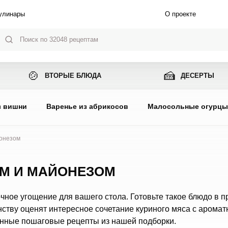
улинары
О проекте
🍲
🍰
ВТОРЫЕ БЛЮДА
ДЕСЕРТЫ
з вишни
Варенье из абрикосов
Малосольные огурц
йонезом
ОМ И МАЙОНЕЗОМ
очное угощение для вашего стола. Готовьте такое блюдо в п
инству оценят интересное сочетание куриного мяса с арома
енные пошаговые рецепты из нашей подборки.