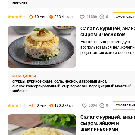
майонез
60 мин
283.4 кКал
41689
0
СМОТРЕТЬ 
Салат с курицей, анан
сыром и чесноком
Настоятельно рекомендую
воспользоваться великолеп
рецептом свежего и сочного 
с курицей, ананасом, сыром 
чесноком. Легкий и нежный с
станет украшением любого
праздничного торжества или
ИНГРЕДИЕНТЫ
семейного застолья.
огурцы,
куриное филе,
соль,
чеснок,
лавровый лист,
ананас консервированный,
сыр пармезан,
перец черный молотый,
майонез
40 мин
126.3 кКал
8304
0
СМОТРЕТЬ 
Салат с курицей, анан
сыром, яйцом и
шампиньонами