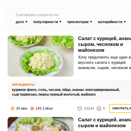
Сортировать рецепты по:
дате
популярности
просмотрам
калорийности
Салат с курицей, анан
сыром, чесноком и
майонезом
Хочу предложить еще один в
вкусного салата с курицей,
ананасом, сыром, чесноком и
майонезом. Яркая и сочная п
закуска получается нежной и
оторваться просто нереально
ИНГРЕДИЕНТЫ
куриное филе,
соль,
чеснок,
яйцо,
ананас консервированный,
сыр пармезан,
перец черный молотый,
майонез
35 мин
145.3 кКал
23244
0
СМОТРЕТЬ 
Салат с курицей, анан
сыром и майонезом