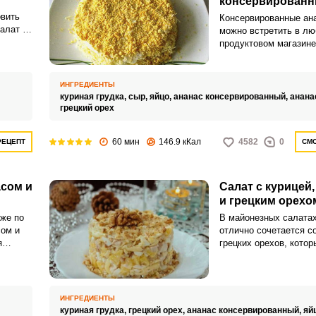
консервирован
овить
Консервированные ан
алат с
можно встретить в л
продуктовом магазине
раньше салат с анана
ление
настоящим изыском, т
е
абсолютно обычное д
ИНГРЕДИЕНТЫ
пченое
куриная грудка,
сыр,
яйцо,
ананас консервированный,
анана
грецкий орех
60 мин
146.9 кКал
4582
0
РЕЦЕПТ
СМО
асом и
Салат с курицей
и грецким орехо
же по
В майонезных салатах
сом и
отлично сочетается с
я
грецких орехов, кото
мясной аромат. Сладо
зовать
консервированного ан
будет у
смешивается с солью 
и получается очень н
ИНГРЕДИЕНТЫ
куриная грудка,
грецкий орех,
ананас консервированный,
яй