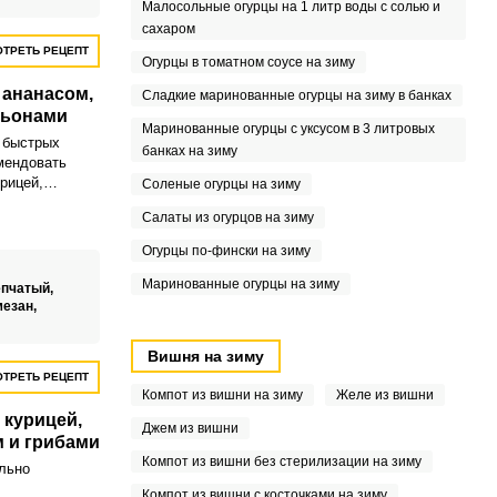
Малосольные огурцы на 1 литр воды с солью и
сахаром
ТРЕТЬ РЕЦЕПТ
Огурцы в томатном соусе на зиму
 ананасом,
Сладкие маринованные огурцы на зиму в банках
ньонами
Маринованные огурцы с уксусом в 3 литровых
 быстрых
банках на зиму
мендовать
рицей,
Соленые огурцы на зиму
ампиньонами.
Салаты из огурцов на зиму
обыкновенно
праздничному
Огурцы по-фински на зиму
Маринованные огурцы на зиму
епчатый,
мезан,
Вишня на зиму
ТРЕТЬ РЕЦЕПТ
Компот из вишни на зиму
Желе из вишни
 курицей,
Джем из вишни
 и грибами
Компот из вишни без стерилизации на зиму
льно
Компот из вишни с косточками на зиму