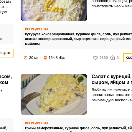
ананасов с курицей, 
бовать
приготовить необычай
ат с
салат. Салат с курице
йцом и
сыром, яйцом и луком
каким-то особенным,
ецептом
сбалансированным по 
й и
ИНГРЕДИЕНТЫ
идеальным соотноше
ые
кукуруза консервированная,
куриное филе,
соль,
лук репча
ингредиентов.
ое
ананас консервированный,
сыр пармезан,
перец черный мо
майонез
РЕЦЕПТ
30 мин
134.8 кКал
9190
0
СМО
ВХОД НА САЙТ
РЕГИСТРАЦИЯ
асом,
Салат с курицей,
оком
сыром, яйцом и 
Войдите
чу
Любителям нежных и 
с помощью социальных сетей:
пропитанных салатов 
.
рекомендую воспольз
овлю
необыкновенно удачн
ичный
приготовить салат с к
или
ананасом, сыром, яйц
Процесс приготовлени
ИНГРЕДИЕНТЫ
салата займет миним
ный,
грибы замороженные,
куриное филе,
соль,
лук репчатый,
яй
количество времени.