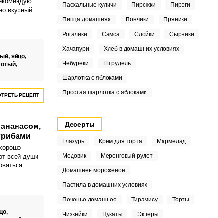
рекомендую
Пасхальные куличи
Пирожки
Пироги
но вкусный
й, ананасом,
Пицца домашняя
Пончики
Пряники
 получается
Рогалики
Самса
Слойки
Сырники
вкусу с
Хачапури
Хлеб в домашних условиях
нием
тый,
яйцо,
Чебуреки
Штрудель
лотый,
Шарлотка с яблоками
Простая шарлотка с яблоками
ТРЕТЬ РЕЦЕПТ
Десерты
 ананасом,
грибами
Глазурь
Крем для торта
Мармелад
хорошо
Медовик
Меренговый рулет
от всей души
оваться
Домашнее мороженое
ым рецептом и
урицей,
Пастила в домашних условиях
ом и грибами.
Печенье домашнее
Тирамису
Торты
я такого
альное
цо,
Чизкейки
Цукаты
Эклеры