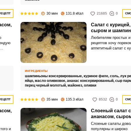
30 мин
131.8 кКал
21685
0
РЕЦЕПТ
СМО
асом,
Салат с курицей,
сыром и шампи
о
Любителям простых и
мендую
рецептов хочу пореко
аппетитный салат с ку
алат
ананасом, сыром и ш
Салат получается не
вкусным, сочным, по-
ярким и сытным.
ИНГРЕДИЕНТЫ
шампиньоны консервированные,
куриное филе,
соль,
лук р
яйцо,
масло оливковое,
ананас консервированный,
сыр пар
перец черный молотый,
майонез,
оливки
35 мин
135.3 кКал
8532
0
РЕЦЕПТ
СМО
асом,
Слоеный салат с
ананасом, сыром
Слоеные салаты дово
того и
популярны и широко