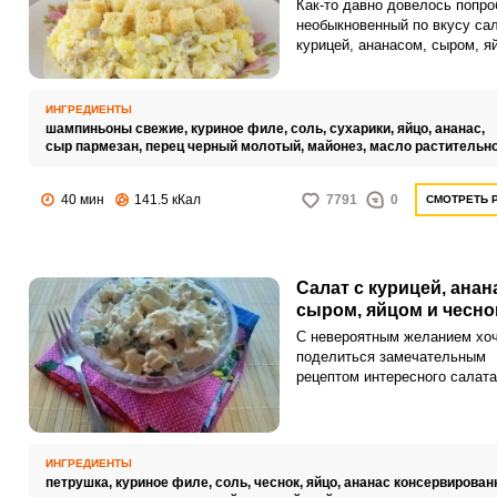
Как-то давно довелось попро
необыкновенный по вкусу сал
курицей, ананасом, сыром, я
шампиньонами. С тех пор я
постоянно пользуюсь этим р
и готовлю невероятно нежны
ИНГРЕДИЕНТЫ
сочный салат на все семейн
шампиньоны свежие,
куриное филе,
соль,
сухарики,
яйцо,
ананас,
праздники!
сыр пармезан,
перец черный молотый,
майонез,
масло растительн
40 мин
141.5 кКал
7791
0
СМОТРЕТЬ 
Салат с курицей, анан
сыром, яйцом и чесн
С невероятным желанием хо
поделиться замечательным
рецептом интересного салата
Пикантный салат я часто гот
своим родным как на праздн
стол, так и на каждый день.
ИНГРЕДИЕНТЫ
петрушка,
куриное филе,
соль,
чеснок,
яйцо,
ананас консервирован