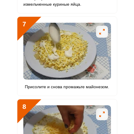
измельченные куриные яйца.
7
Присолите и снова промажьте майонезом.
8