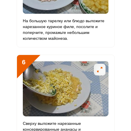
Ванадий
0
20 мкг
0
0
На большую тарелку или блюдо выложите
Молибден
23.8 мкг
70 мкг
3.1
5.7
нарезанное куриное филе, посолите и
поперчите, промажьте небольшим
количеством майонеза.
6
Сверху выложите нарезанные
консервированные ананасы и