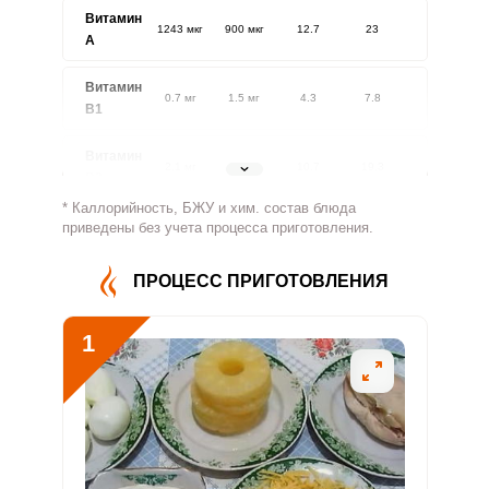
Витамин
1243 мкг
900 мкг
12.7
23
A
Витамин
0.7 мг
1.5 мг
4.3
7.8
В1
Витамин
2.1 мг
1.8 мг
10.7
19.3
В2
* Каллорийность, БЖУ и хим. состав блюда
Витамин
приведены без учета процесса приготовления.
852.4 мг
500 мг
15.7
28.4
В4
ПРОЦЕСС ПРИГОТОВЛЕНИЯ
Витамин
5.6 мг
5 мг
10.4
18.8
В5
1
Витамин
1.8 мг
2 мг
8.1
14.7
В6
Витамин
51 мкг
400 мкг
1.2
2.1
В9