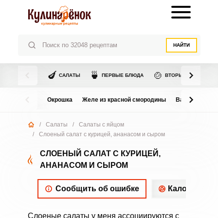
НАЙТИ
🍆
🍵
🍲
САЛАТЫ
ПЕРВЫЕ БЛЮДА
ВТОРЫЕ БЛЮДА
Окрошка
Желе из красной смородины
Варенье из в
/
Салаты
/
Салаты с яйцом
/
Слоеный салат с курицей, ананасом и сыром
СЛОЕНЫЙ САЛАТ С КУРИЦЕЙ,
АНАНАСОМ И СЫРОМ
Сообщить об ошибке
Калорийнос
Слоеные салаты у меня ассоциируются с