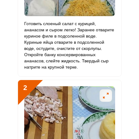
Витамин
4.4 мкг
3 мкг
13.5
24.4
В12
Витамин
Готовить слоеный салат с курицей,
36.8 мкг
90 мкг
3.8
6.8
С
ананасом и сыром легко! Заранее отварите
куриное филе в подсоленной воде.
Куриные яйца отварите в подсоленной
Витамин
5.8 мкг
10 мкг
5.4
9.7
воде, остудите, очистите от скорлупы.
D
Откройте банку консервированных
ананасов, слейте жидкость. Твердый сыр
Витамин
47.5 мг
15 мг
29.2
52.8
натрите на крупной терке.
E
Биотин
61.2 мг
50 мг
11.3
20.4
2
Витамин
59.2 мкг
120 мкг
4.5
8.2
К
Витамин
32.4 мг
20 мг
14.9
27
РР
Калий
1383.8 мг
2500 мг
5.1
9.2