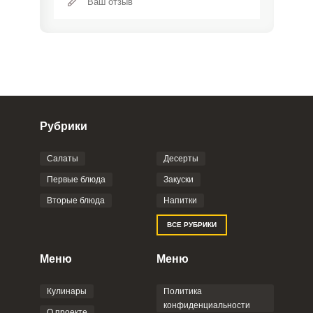
Рубрики
Салаты
Десерты
Фото до 4 шт, до 5 mb
ПРИКРЕПИТЬ
Первые блюда
Закуски
Вторые блюда
Напитки
Отправляя эту форму, вы соглашаетесь с
ВСЕ РУБРИКИ
Правилами сайта
,
Политикой
конфиденциальности
,
Политикой обработки
персональных данных
и
Пользовательским
Меню
Меню
соглашением
.
Кулинары
Политика
конфиденциальности
О проекте