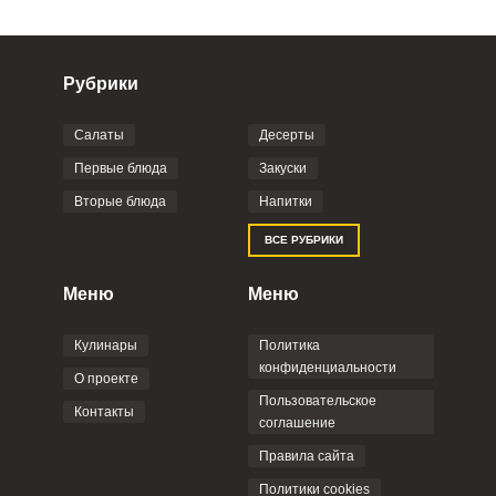
Рубрики
Салаты
Десерты
Фото до 4 шт, до 5 mb
ПРИКРЕПИТЬ
Первые блюда
Закуски
Вторые блюда
Напитки
Отправляя эту форму, вы соглашаетесь с
ВСЕ РУБРИКИ
Правилами сайта
,
Политикой
конфиденциальности
,
Политикой обработки
персональных данных
и
Пользовательским
Меню
Меню
соглашением
.
Кулинары
Политика
конфиденциальности
О проекте
Пользовательское
Контакты
соглашение
ОТПРАВИТЬ КОММЕНТАРИЙ
Правила сайта
Политики cookies