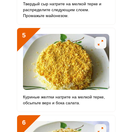
Твердый сыр натрите на мелкой терке и
Хром
35 мкг
50 мкг
7.1
17.5
распределите следующим слоем.
Промажьте майонезом.
Цинк
11.9 мг
12 мг
10.1
24.9
Бор
53.6 мкг
1200 мкг
0.5
1.1
5
Ванадий
17 мкг
20 мкг
8.6
21.3
Молибден
30 мкг
70 мкг
4.4
10.7
Куриные желтки натрите на мелкой терке,
обсыпьте верх и бока салата.
6