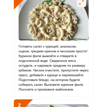
Витамин
2.7 мг
2 мг
13.8
33.9
В6
Витамин
79.7 мкг
400 мкг
2
5
В9
Витамин
4.1 мкг
3 мкг
14
34.4
В12
Витамин
Готовить салат с курицей, ананасом,
31.9 мкг
90 мкг
3.6
8.9
С
сыром, грецким орехом и чесноком просто!
Куриное филе вымойте и отварите в
Сообщить об ошибке
подсоленной воде. Сваренное мясо
Витамин
4.4 мкг
10 мкг
4.5
11
остудите, и нарежьте средним по размеру
D
ШАГ
Ш
ВХОД НА САЙТ
РЕГИСТРАЦИЯ
кубиком. Чеснок очистите, пропустите через
1 ИЗ 6
пресс, добавьте к курице и перемешайте.
Витамин
33.9 мг
15 мг
22.9
56.4
Подготовьте блюдо, на котором будете
E
Войдите
собирать салат. Выложите куриное филе.
с помощью социальных сетей:
Посолите и промажьте майонезом.
Биотин
64 мг
50 мг
13
32
Витамин
59.1 мкг
120 мкг
5
12.3
2
или
К