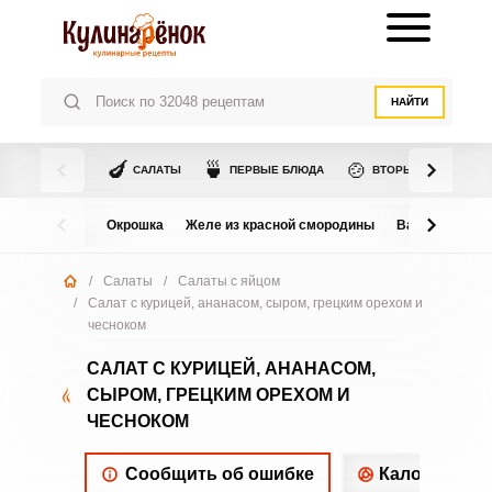
НАЙТИ
🍆
🍵
🍲
САЛАТЫ
ПЕРВЫЕ БЛЮДА
ВТОРЫЕ БЛЮДА
Окрошка
Желе из красной смородины
Варенье из в
/
Салаты
/
Салаты с яйцом
/
Салат с курицей, ананасом, сыром, грецким орехом и
чесноком
САЛАТ С КУРИЦЕЙ, АНАНАСОМ,
СЫРОМ, ГРЕЦКИМ ОРЕХОМ И
ЧЕСНОКОМ
Сообщить об ошибке
Калорийнос