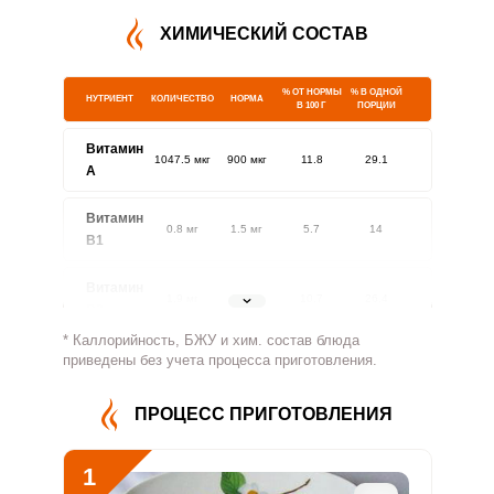
ХИМИЧЕСКИЙ СОСТАВ
% ОТ НОРМЫ
% В ОДНОЙ
НУТРИЕНТ
КОЛИЧЕСТВО
НОРМА
В 100 Г
ПОРЦИИ
Витамин
1047.5 мкг
900 мкг
11.8
29.1
A
Витамин
0.8 мг
1.5 мг
5.7
14
В1
Витамин
1.9 мг
1.8 мг
10.7
26.4
В2
* Каллорийность, БЖУ и хим. состав блюда
Витамин
приведены без учета процесса приготовления.
891.3 мг
500 мг
18.1
44.6
В4
ПРОЦЕСС ПРИГОТОВЛЕНИЯ
Витамин
6.2 мг
5 мг
12.5
30.9
В5
1