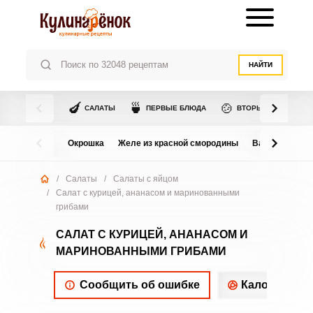
НАЙТИ
🍆
🍵
🍲
САЛАТЫ
ПЕРВЫЕ БЛЮДА
ВТОРЫЕ БЛЮДА
Окрошка
Желе из красной смородины
Варенье из в
/
Салаты
/
Салаты с яйцом
/
Салат с курицей, ананасом и маринованными
грибами
САЛАТ С КУРИЦЕЙ, АНАНАСОМ И
МАРИНОВАННЫМИ ГРИБАМИ
Сообщить об ошибке
Калорийнос