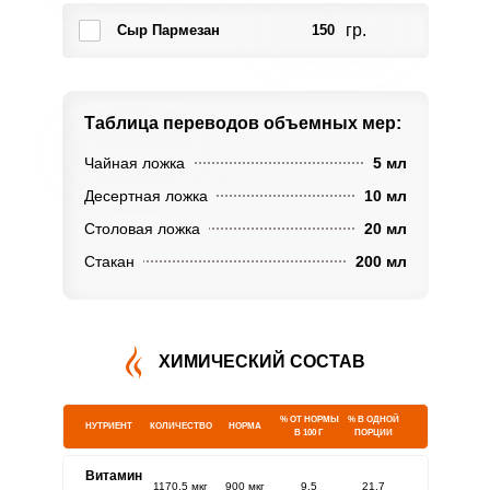
гр.
Сыр Пармезан
150
Таблица переводов
объемных мер:
Чайная ложка
5 мл
Десертная ложка
10 мл
Столовая ложка
20 мл
Стакан
200 мл
ХИМИЧЕСКИЙ СОСТАВ
% ОТ НОРМЫ
% В ОДНОЙ
НУТРИЕНТ
КОЛИЧЕСТВО
НОРМА
В 100 Г
ПОРЦИИ
Витамин
1170.5 мкг
900 мкг
9.5
21.7