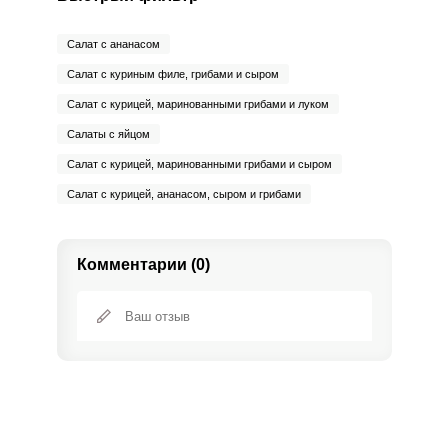
Ванадий
0
20 мкг
0
0
Салат с ананасом
Молибден
31.5 мкг
70 мкг
3.3
7.5
Салат с куриным филе, грибами и сыром
Салат с курицей, маринованными грибами и луком
Салаты с яйцом
Салат с курицей, маринованными грибами и сыром
Салат с курицей, ананасом, сыром и грибами
Комментарии (0)