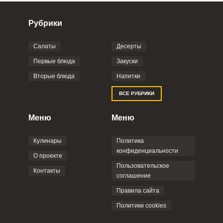
Рубрики
Салаты
Десерты
Фото до 4 шт, до 5 mb
ПРИКРЕПИТЬ
Первые блюда
Закуски
Вторые блюда
Напитки
Отправляя эту форму, вы соглашаетесь с
ВСЕ РУБРИКИ
Правилами сайта
,
Политикой
конфиденциальности
,
Политикой обработки
персональных данных
и
Пользовательским
Меню
Меню
соглашением
.
Кулинары
Политика
конфиденциальности
О проекте
Пользовательское
Контакты
соглашение
ОТПРАВИТЬ КОММЕНТАРИЙ
Правила сайта
Политики cookies