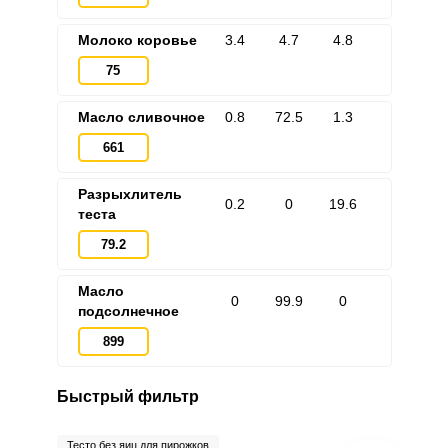
Молоко коровье
3.4
4.7
4.8
75
Масло сливочное
0.8
72.5
1.3
661
Разрыхлитель
0.2
0
19.6
теста
79.2
Масло
0
99.9
0
подсолнечное
899
Быстрый фильтр
Тесто без яиц для пирожков