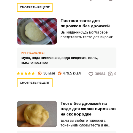
СМОТРЕТЬ РЕЦЕПТ
Постное тесто для
пирожков без дрожжей
Вы когда-нибудь могли себе
представить тесто для пирожков
без дрожжей, молока и яиц?
Чудо-рецепт постного блюда
существует, и сейчас мы
ИНГРЕДИЕНТЫ
поделимся им с вами.
мука,
вода кипяченая,
сода пищевая,
соль,
масло постное
30 мин
479.5 кКал
38984
0
СМОТРЕТЬ РЕЦЕПТ
Тесто без дрожжей на
воде для жарки пирожков
на сковородке
Если вы любите пирожки с
тоненьким слоем теста и не
хотите возиться с дрожжами, то