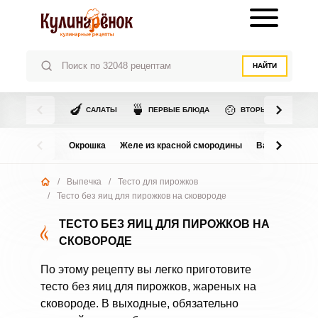
НАЙТИ
🍆
🍵
🍲
САЛАТЫ
ПЕРВЫЕ БЛЮДА
ВТОРЫЕ БЛЮДА
Окрошка
Желе из красной смородины
Варенье из в
/
Выпечка
/
Тесто для пирожков
/
Тесто без яиц для пирожков на сковороде
ТЕСТО БЕЗ ЯИЦ ДЛЯ ПИРОЖКОВ НА
СКОВОРОДЕ
По этому рецепту вы легко приготовите
тесто без яиц для пирожков, жареных на
сковороде. В выходные, обязательно