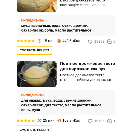
Быстрое дрожжевое тесто
настоящее спасение, если
нужно быстро приготовить
вкусное блюдо для перекуса.
Готовить его очень просто и
ИНГРЕДИЕНТЫ
справиться с этим даже
мука пшеничная,
вода,
сухие дрожжи,
начинающая хозяйка.
сахар-песок,
соль,
масло растительное
15 мин
443.6 кКал
15868
0
СМОТРЕТЬ РЕЦЕПТ
Постное дрожжевое тесто
для пирожков как пух
Постное дрожжевое тесто,
которое в общем универсально,
и может быть использовано не
только для выпечки пирожков.
Замешивать тесто будем
ИНГРЕДИЕНТЫ
опарным методом.
для опары:,
мука,
вода,
свежие дрожжи,
сахар-песок,
для теста:,
масло растительное,
соль,
мука
25 мин
169.8 кКал
16795
1
СМОТРЕТЬ РЕЦЕПТ