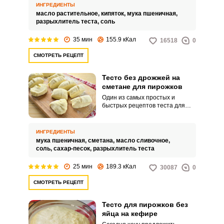
этот рецепт для вас. Мы будем
ИНГРЕДИЕНТЫ
использовать минимум
масло растительное,
кипяток,
мука пшеничная,
ингредиентов, главный из
разрыхлитель теста,
соль
которых – кипяток.
35 мин
155.9 кКал
16518
0
СМОТРЕТЬ РЕЦЕПТ
Тесто без дрожжей на
сметане для пирожков
Один из самых простых и
быстрых рецептов теста для
пирожков. Без дрожжей и яиц.
ИНГРЕДИЕНТЫ
мука пшеничная,
сметана,
масло сливочное,
соль,
сахар-песок,
разрыхлитель теста
25 мин
189.3 кКал
30087
0
СМОТРЕТЬ РЕЦЕПТ
Тесто для пирожков без
яйца на кефире