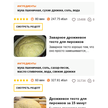
рецептом вкусного постного
дрожжевого теста для
ИНГРЕДИЕНТЫ
приготовления пирожков.
мука пшеничная,
сухие дрожжи,
соль,
вода
80 мин
247.75 кКал
15408
0
СМОТРЕТЬ РЕЦЕПТ
Заварное дрожжевое
тесто для пирожков
Заварное тесто хорошо тем, что
оно просто замешивается,
быстро подходит и пирожки из
него получаются воздушные и
нежные. Тесто заваривается
ИНГРЕДИЕНТЫ
кипятком и ему не требуется
мука пшеничная,
соль,
сахар-песок,
много времени на расстойку.
масло сливочное,
вода,
свежие дрожжи
60 мин
327.81 кКал
31734
0
СМОТРЕТЬ РЕЦЕПТ
Дрожжевое тесто для
пирожков за 15 минут