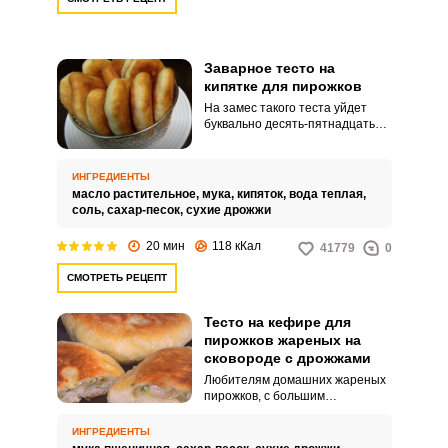
Заварное тесто на
кипятке для пирожков
На замес такого теста уйдет
буквально десять-пятнадцать
минут, после чего оно будет
готово к разделке. И это при
том, что в состав входят дрожжи.
ИНГРЕДИЕНТЫ
масло растительное,
мука,
кипяток,
вода теплая,
соль,
сахар-песок,
сухие дрожжи
20 мин
118 кКал
41779
0
СМОТРЕТЬ РЕЦЕПТ
Тесто на кефире для
пирожков жареных на
сковороде с дрожжами
Любителям домашних жареных
пирожков, с большим
удовольствием хочу
посоветовать рецепт
ИНГРЕДИЕНТЫ
великолепного теста,