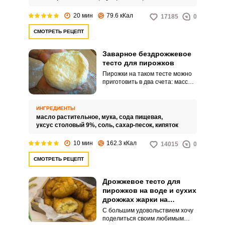
20 мин
79.6 кКал
17185
0
СМОТРЕТЬ РЕЦЕПТ
Заварное бездрожжевое
тесто для пирожков
Пирожки на таком тесте можно
приготовить в два счета: масса
не требует расстойки и готова к
разделке сразу после замеса.
Тесто также не содержит яиц и
ИНГРЕДИЕНТЫ
животных жиров, что
масло растительное,
мука,
сода пищевая,
понравится вегетарианцам.
уксус столовый 9%,
соль,
сахар-песок,
кипяток
10 мин
162.3 кКал
14015
0
СМОТРЕТЬ РЕЦЕПТ
Дрожжевое тесто для
пирожков на воде и сухих
дрожжах жарки на
сковороде
С большим удовольствием хочу
поделиться своим любимым