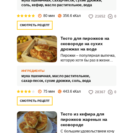
мука пшеничная,
сахар-песок,
сухие дрожжи,
приготовленного на кефире с
соль,
кефир,
масло растительное,
вода
дрожжами. Приготовьте
обязательно, и ваши близкие
80 мин
356.6 кКал
21652
0
будут в восторге.
СМОТРЕТЬ РЕЦЕПТ
Тесто для пирожков на
сковороде на сухих
дрожжах на воде
Пирожки – популярная выпечка,
которую хотя бы раз в жизни
готовила любая хозяйка. У
каждой хозяйки имеется свой
ИНГРЕДИЕНТЫ
идеальный рецепт теста.
мука пшеничная,
масло растительное,
сахар-песок,
сухие дрожжи,
соль,
вода
75 мин
443.6 кКал
28367
0
СМОТРЕТЬ РЕЦЕПТ
Тесто из кефира для
пирожков жареных на
сковороде
С большим удовольствием хочу