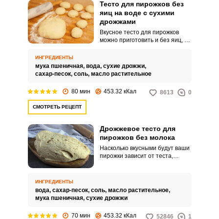
Тесто для пирожков без
яиц на воде с сухими
дрожжами
Вкусное тесто для пирожков
можно приготовить и без яиц, а
на дрожжах оно получается
особенно пышным и
ИНГРЕДИЕНТЫ
аппетитным. Готовить его
мука пшеничная,
вода,
сухие дрожжи,
довольно просто, главное
сахар-песок,
соль,
масло растительное
следовать рецепту, тогда и
тесто получится качественным и
80 мин
453.32 кКал
8613
0
воздушным.
СМОТРЕТЬ РЕЦЕПТ
Дрожжевое тесто для
пирожков без молока
Насколько вкусными будут ваши
пирожки зависит от теста,
которое вы сделаете. Более
простой и быстрый вариант
дрожжевого теста
ИНГРЕДИЕНТЫ
замешивается на воде.
вода,
сахар-песок,
соль,
масло растительное,
мука пшеничная,
сухие дрожжи
70 мин
453.32 кКал
52846
1