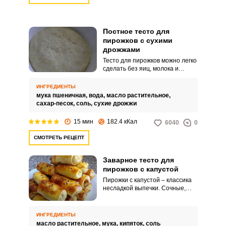
Постное тесто для
пирожков с сухими
дрожжами
Тесто для пирожков можно легко
сделать без яиц, молока и
сливочного масла. Такой
вариант выручит в период поста
ИНГРЕДИЕНТЫ
– нужно только подобрать
мука пшеничная,
вода,
масло растительное,
любимую овощную или
сахар-песок,
соль,
сухие дрожжи
фруктовую начинку.
15 мин
182.4 кКал
6040
0
СМОТРЕТЬ РЕЦЕПТ
Заварное тесто для
пирожков с капустой
Пирожки с капустой – классика
несладкой выпечки. Сочные,
сытные, румяные – и в качестве
закуски хороши, и на перекус
идеально подходят.
ИНГРЕДИЕНТЫ
масло растительное,
мука,
кипяток,
соль