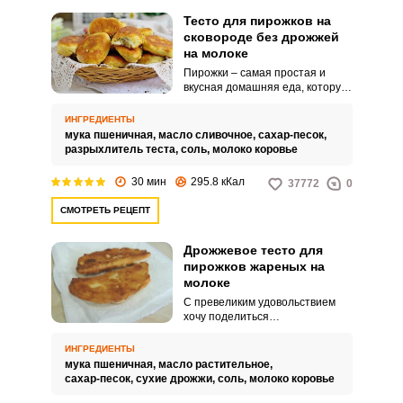
Тесто для пирожков на
сковороде без дрожжей
на молоке
Пирожки – самая простая и
вкусная домашняя еда, которую
любят как дети, так и взрослые.
Начинка для пирожков может
ИНГРЕДИЕНТЫ
быть любой.
мука пшеничная,
масло сливочное,
сахар-песок,
разрыхлитель теста,
соль,
молоко коровье
30 мин
295.8 кКал
37772
0
СМОТРЕТЬ РЕЦЕПТ
Дрожжевое тесто для
пирожков жареных на
молоке
С превеликим удовольствием
хочу поделиться
необыкновенным рецептом
дрожжевого теста,
ИНГРЕДИЕНТЫ
приготовленного на молоке.
мука пшеничная,
масло растительное,
Процесс приготовления теста
сахар-песок,
сухие дрожжи,
соль,
молоко коровье
довольно простой.