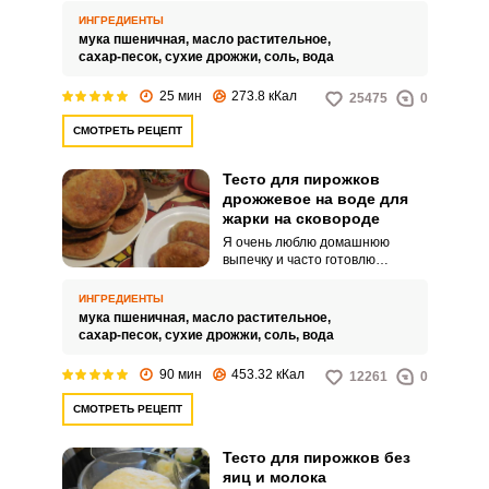
аппетитных жареных пирожков.
ИНГРЕДИЕНТЫ
Тесто на воде получается
мука пшеничная,
масло растительное,
воздушным, легким и простым в
сахар-песок,
сухие дрожжи,
соль,
вода
приготовлении.
25 мин
273.8 кКал
25475
0
СМОТРЕТЬ РЕЦЕПТ
Тесто для пирожков
дрожжевое на воде для
жарки на сковороде
Я очень люблю домашнюю
выпечку и часто готовлю
различные пирожки. Для
приготовления пирожков я
ИНГРЕДИЕНТЫ
обычно использую дрожжевое
мука пшеничная,
масло растительное,
тесто, рецепт которого мне
сахар-песок,
сухие дрожжи,
соль,
вода
достался от любимой бабушки.
90 мин
453.32 кКал
12261
0
СМОТРЕТЬ РЕЦЕПТ
Тесто для пирожков без
яиц и молока