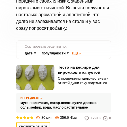
порадуйте своих близких, жареными
пирожками с начинкой. Выпечка получается
настолько ароматной и аппетитной, что
долго не залеживается на столе и у вас
сразу попросят добавку.
Сортировать рецепты по:
дате
популярности
ЕЩЕ
Тесто на кефире для
пирожков с капустой
С превеликим удовольствием и
от всей души хочу поделиться
превосходным рецептом теста
на кефире для пирожков с
капустой. Пирожки на тесте
ИНГРЕДИЕНТЫ
получаются необыкновенно
мука пшеничная,
сахар-песок,
сухие дрожжи,
нежными и воздушными.
соль,
кефир,
вода,
масло растительное
80 мин
356.6 кКал
12918
0
СМОТРЕТЬ РЕЦЕПТ