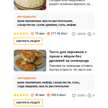
Сегодня хочу предложить
рецепт особенно вкусного, на
мой взгляд, теста для пирожков,
приготовленного на кефире без
использования яиц. Текстура
ИНГРЕДИЕНТЫ
теста получается мягкой,
мука пшеничная,
масло растительное,
нежной и пушистой.
сахар-песок,
сухие дрожжи,
соль,
кефир
75 мин
277.46 кКал
38509
0
СМОТРЕТЬ РЕЦЕПТ
Тесто для пирожков с
луком и яйцом без
дрожжей на сковороде
Пирожки на сковороде готовить
быстро и просто. Но часто очень
нелегко подобрать хороший
рецепт теста, чтобы закуска
ИНГРЕДИЕНТЫ
получилась еще и вкусной.
мука пшеничная,
кефир,
сахар-песок,
соль,
сода пищевая,
масло растительное
40 мин
356.6 кКал
10983
0
СМОТРЕТЬ РЕЦЕПТ