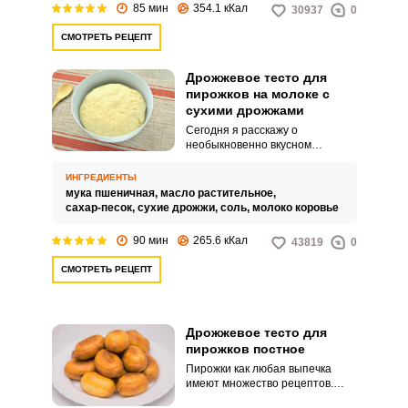
85 мин
354.1 кКал
30937
0
СМОТРЕТЬ РЕЦЕПТ
Дрожжевое тесто для
пирожков на молоке с
сухими дрожжами
Сегодня я расскажу о
необыкновенно вкусном
рецепте дрожжевого теста для
пирожков на молоке с сухими
ИНГРЕДИЕНТЫ
дрожжами. Если вы очень
мука пшеничная,
масло растительное,
любите домашнюю выпечку,
сахар-песок,
сухие дрожжи,
соль,
молоко коровье
тогда этот рецепт для вас.
90 мин
265.6 кКал
43819
0
СМОТРЕТЬ РЕЦЕПТ
Дрожжевое тесто для
пирожков постное
Пирожки как любая выпечка
имеют множество рецептов.
Сегодня я хочу поделиться