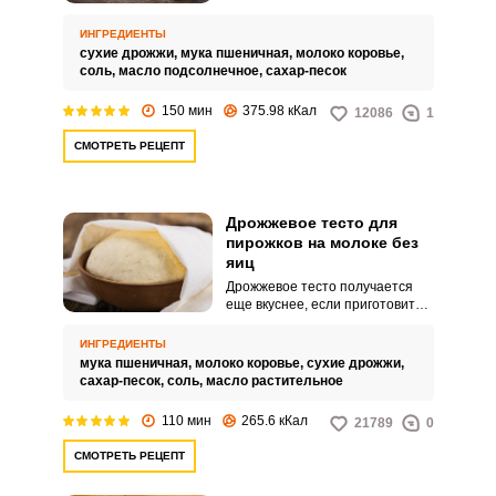
получается воздушной и легкой.
ИНГРЕДИЕНТЫ
сухие дрожжи,
мука пшеничная,
молоко коровье,
соль,
масло подсолнечное,
сахар-песок
150 мин
375.98 кКал
12086
1
СМОТРЕТЬ РЕЦЕПТ
Дрожжевое тесто для
пирожков на молоке без
яиц
Дрожжевое тесто получается
еще вкуснее, если приготовить
его на молоке. Пышное,
воздушное, очень мягкое и
ИНГРЕДИЕНТЫ
нежное, оно просто тает во рту!
мука пшеничная,
молоко коровье,
сухие дрожжи,
Настоящее объедение!
сахар-песок,
соль,
масло растительное
110 мин
265.6 кКал
21789
0
СМОТРЕТЬ РЕЦЕПТ