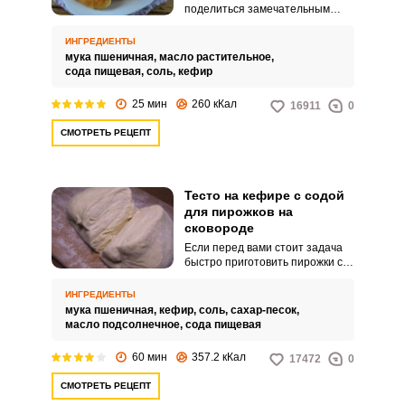
поделиться замечательным
рецептом быстрого в
приготовлении теста для
ИНГРЕДИЕНТЫ
пирожков с использованием
мука пшеничная,
масло растительное,
кефира. Процесс приготовления
сода пищевая,
соль,
кефир
теста практически не отнимет у
вас времени, а полученный
25 мин
260 кКал
16911
0
результат приятно удивит.
СМОТРЕТЬ РЕЦЕПТ
Тесто на кефире с содой
для пирожков на
сковороде
Если перед вами стоит задача
быстро приготовить пирожки с
начинкой, то лучше замесить
тесто на кефире. Оно
ИНГРЕДИЕНТЫ
получается почти таким же
мука пшеничная,
кефир,
соль,
сахар-песок,
воздушным и пористым, как
масло подсолнечное,
сода пищевая
дрожжевое и отлично подойдет
для жарки пирожков.
60 мин
357.2 кКал
17472
0
СМОТРЕТЬ РЕЦЕПТ