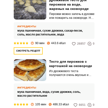
Дрожжевое тесто для
пирожков на воде,
жареных на сковороде
Пирожки можно запечь в духовке
или пожарить на сковороде. Но
тесто для них всегда лучше
замешивать дрожжевое, оно
ИНГРЕДИЕНТЫ
хорошо подымается и подходит
мука пшеничная,
сухие дрожжи,
сахар-песок,
для любой начинки.
соль,
масло растительное,
вода
90 мин
443.6 кКал
26857
0
СМОТРЕТЬ РЕЦЕПТ
Тесто для пирожков с
картошкой на сковороде
Из дрожжевого теста
получаются очень вкусные и
пышные пирожки с картошкой.
Их очень просто приготовить на
сковороде.
ИНГРЕДИЕНТЫ
мука пшеничная,
вода,
сухие дрожжи,
соль,
масло растительное
105 мин
486.33 кКал
6651
0