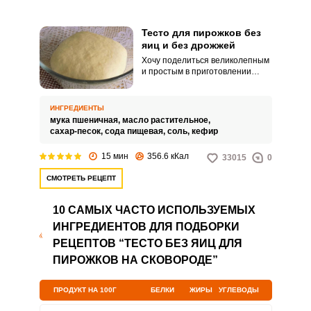
Тесто для пирожков без
яиц и без дрожжей
Хочу поделиться великолепным
и простым в приготовлении
рецептом теста для пирожков
без яиц и без дрожжей. На мой
взгляд, это идеальный рецепт,
ИНГРЕДИЕНТЫ
который можно использовать
мука пшеничная,
масло растительное,
для приготовления не только
сахар-песок,
сода пищевая,
соль,
кефир
пирожков, но и пиццы или
беляшей.
15 мин
356.6 кКал
33015
0
СМОТРЕТЬ РЕЦЕПТ
10 САМЫХ ЧАСТО ИСПОЛЬЗУЕМЫХ
ИНГРЕДИЕНТОВ ДЛЯ ПОДБОРКИ
РЕЦЕПТОВ “ТЕСТО БЕЗ ЯИЦ ДЛЯ
ПИРОЖКОВ НА СКОВОРОДЕ”
ПРОДУКТ НА 100Г
БЕЛКИ
ЖИРЫ
УГЛЕВОДЫ