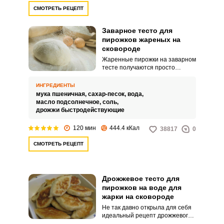
СМОТРЕТЬ РЕЦЕПТ
Заварное тесто для
пирожков жареных на
сковороде
Жаренные пирожки на заварном
тесте получаются просто
замечательными. Вкусные,
аппетитные, пышные и
ИНГРЕДИЕНТЫ
невероятно нежные.
мука пшеничная,
сахар-песок,
вода,
масло подсолнечное,
соль,
дрожжи быстродействующие
120 мин
444.4 кКал
38817
0
СМОТРЕТЬ РЕЦЕПТ
Дрожжевое тесто для
пирожков на воде для
жарки на сковороде
Не так давно открыла для себя
идеальный рецепт дрожжевого
теста для приготовления