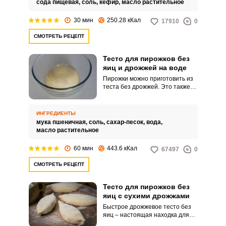
сода пищевая,
соль,
кефир,
масло растительное
30 мин
250.28 кКал
17910
0
СМОТРЕТЬ РЕЦЕПТ
Тесто для пирожков без
яиц и дрожжей на воде
Пирожки можно приготовить из
теста без дрожжей. Это также
вкусно, но времени на
приготовление уйдет
значительно меньше.
ИНГРЕДИЕНТЫ
мука пшеничная,
соль,
сахар-песок,
вода,
масло растительное
60 мин
443.6 кКал
67497
0
СМОТРЕТЬ РЕЦЕПТ
Тесто для пирожков без
яиц с сухими дрожжами
Быстрое дрожжевое тесто без
яиц – настоящая находка для
хозяек. Выпечка из него