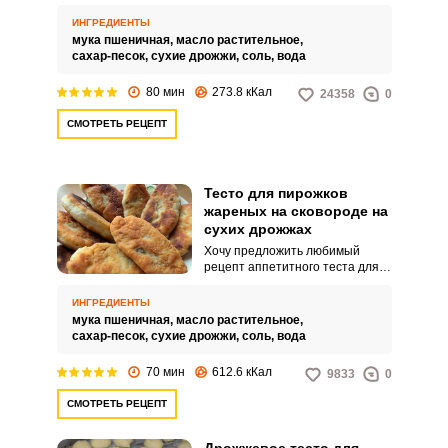
рецептом дрожжевого теста,
которым часто пользуюсь для
ИНГРЕДИЕНТЫ
приготовления пирожков.
мука пшеничная,
масло растительное,
Дрожжевое тесто на воде и
сахар-песок,
сухие дрожжи,
соль,
вода
сухих дрожжах легкое в
приготовлении и
80 мин
273.8 кКал
24358
0
использовании.
СМОТРЕТЬ РЕЦЕПТ
Тесто для пирожков
жареных на сковороде на
сухих дрожжах
Хочу предложить любимый
рецепт аппетитного теста для
пирожков, приготовленного на
сухих дрожжах. Тесто,
ИНГРЕДИЕНТЫ
приготовленное по этому
мука пшеничная,
масло растительное,
рецепту, имеет невероятную
сахар-песок,
сухие дрожжи,
соль,
вода
нежную и воздушную текстуру,
что придает домашней выпечки
70 мин
612.6 кКал
9833
0
ни с чем не сравненный вкус.
СМОТРЕТЬ РЕЦЕПТ