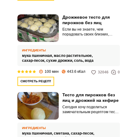
Дрожжевое тесто для
пирожков без яиц
Запомнить меня
Если вы не знаете, чем
порадовать своих близких,
приготовьте пирожки.
ВХОД
Рекомендую воспользоваться
простым и очень вкусным
ИНГРЕДИЕНТЫ
рецептом дрожжевого теста для
ЕЩЕ НЕ ЗАРЕГИСТРИРОВАННЫ?
мука пшеничная,
масло растительное,
пирожков без использования
сахар-песок,
сухие дрожжи,
соль,
вода
яиц.
Забыли пароль?
100 мин
443.6 кКал
32046
0
СМОТРЕТЬ РЕЦЕПТ
Тесто для пирожков без
яиц и дрожжей на кефире
Сегодня хочу поделиться
замечательным рецептом теста
для пирожков, приготовленного
на кефире без яиц и дрожжей.
Процесс приготовления теста
ИНГРЕДИЕНТЫ
не займет много времени.
мука пшеничная,
сметана,
сахар-песок,