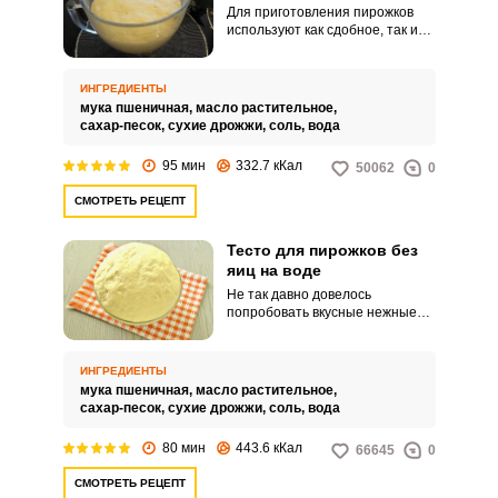
Для приготовления пирожков
используют как сдобное, так и
постное тесто. Я с большим
удовольствием хочу поделиться
любимым рецептом постного
ИНГРЕДИЕНТЫ
теста.
мука пшеничная,
масло растительное,
сахар-песок,
сухие дрожжи,
соль,
вода
95 мин
332.7 кКал
50062
0
СМОТРЕТЬ РЕЦЕПТ
Тесто для пирожков без
ВХОД НА САЙТ
РЕГИСТРАЦИЯ
яиц на воде
Не так давно довелось
попробовать вкусные нежные
Войдите
пирожки. Воздушная легкая
с помощью социальных сетей:
текстура теста приятно
удивила.
ИНГРЕДИЕНТЫ
мука пшеничная,
масло растительное,
сахар-песок,
сухие дрожжи,
соль,
вода
или
80 мин
443.6 кКал
66645
0
СМОТРЕТЬ РЕЦЕПТ