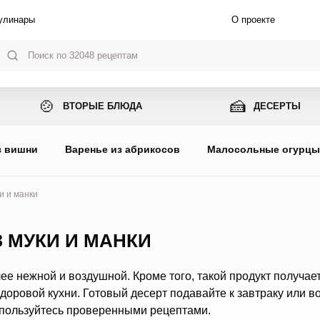
улинары
О проекте
🍲
🍰
ВТОРЫЕ БЛЮДА
ДЕСЕРТЫ
з вишни
Варенье из абрикосов
Малосольные огурц
и и манки
 МУКИ И МАНКИ
е нежной и воздушной. Кроме того, такой продукт получае
оровой кухни. Готовый десерт подавайте к завтраку или в
спользуйтесь проверенными рецептами.