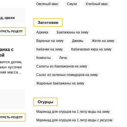
Овсяный квас
Смузи
Хлебный квас
ёд,
орехи
Заготовки
ТРЕТЬ РЕЦЕПТ
Аджика
Баклажаны на зиму
Варенье на зиму
Джемы
Желе на зиму
анка с
Кабачки на зиму
Кабачковая икра на зиму
ей
Компоты
Лечо
вится детям,
Салаты из баклажанов на зиму
аны» кусочки
жная масса
Салат из зеленых помидоров на зиму
я. Сверху
Жареные баклажаны на зиму
Огурцы
Маринад для огурцов на 1 литр воды на зиму
ТРЕТЬ РЕЦЕПТ
Маринад для огурцов на 1 литр воды с уксусом