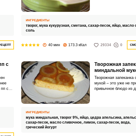
чашечкой чая творожн
хочет
будет вкусной и в хол
вий.
горячем варианте.
ИНГРЕДИЕНТЫ
творог,
мука кукурузная,
сметана,
сахар-песок,
яйцо,
масло 
соль
40 мин
173.3 кКал
29334
0
РЕЦЕПТ
СМО
пп с
Творожная запек
миндальной мук
ВХОД НА САЙТ
РЕГИСТРАЦИЯ
ен
Творожная запеканка 
енее
мукой – это уже не пр
Войдите
 пп с
привычное блюдо из д
с помощью социальных сетей:
или школы. Такой вар
больше похож на изы
печка
десерт.
ИНГРЕДИЕНТЫ
мука миндальная,
творог 9%,
яйцо,
цедра апельсина,
апельс
или
сахар-песок,
масло сливочное,
лимон,
сахар-песок,
вода,
греческий йогурт