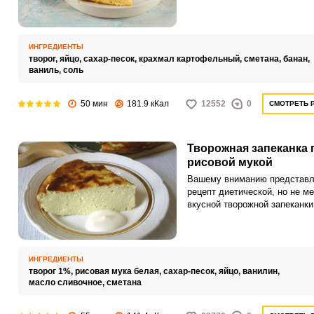
пищеварительной системы.
Естественно, любая хозяйка 
избежать подобных последст
ИНГРЕДИЕНТЫ
творог,
яйцо,
сахар-песок,
крахмал картофельный,
сметана,
банан,
ваниль,
соль
50 мин
181.9 кКал
12552
0
СМОТРЕТЬ 
Творожная запеканка 
рисовой мукой
Вашему вниманию представл
рецепт диетической, но не м
вкусной творожной запеканки
рисовой мукой. Несмотря на
минимальное количество
ингредиентов, получается вы
сытной и полезной.
ИНГРЕДИЕНТЫ
творог 1%,
рисовая мука белая,
сахар-песок,
яйцо,
ванилин,
масло сливочное,
сметана