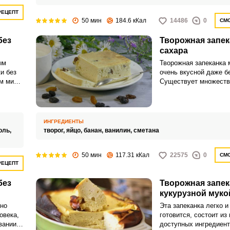
РЕЦЕПТ
50 мин
184.6 кКал
14486
0
СМО
без
Творожная запек
сахара
ым
Творожная запеканка 
и без
очень вкусной даже бе
ом мире
Существует множеств
ические
продуктов, которые с
ты,
смогут его заменить (
еничная
изюм и др.) Такая зап
калорийная и намного
ИНГРЕДИЕНТЫ
оль,
творог,
яйцо,
банан,
ванилин,
сметана
50 мин
117.31 кКал
22575
0
СМО
РЕЦЕПТ
без
Творожная запек
кукурузной муко
вно
Эта запеканка легко и
овека,
готовится, состоит из
вании
доступных ингредиент