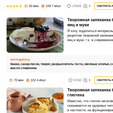
60 мин
109.7 кКал
23520
0
СМОТРЕТЬ 
Творожная запеканка 
яиц и муки
Я хочу поделиться интересн
рецептом творожной запеканк
яиц и муки, т.к. в современн
у многих людей есть аллерг
реакции на некоторые продук
такие как куриные яйца и пш
мука.
ИНГРЕДИЕНТЫ
банан,
сахар-песок,
творог,
разрыхлитель теста,
овсяные хлопья,
с
масло сливочное
70 мин
102.4 кКал
8740
0
СМОТРЕТЬ 
Творожная запеканка 
глютена
Известно, что глютен негати
сказывается на здоровье чел
в частности, на функциониро