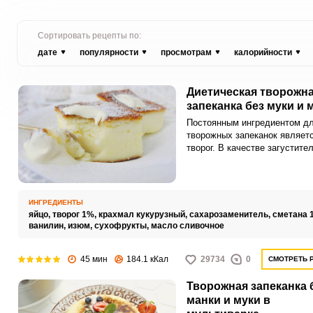
Сортировать рецепты по:
дате
популярности
просмотрам
калорийности
Диетическая творожн
запеканка без муки и 
Постоянным ингредиентом д
творожных запеканок являет
творог. В качестве загустите
используют в основном муку
манку.
ИНГРЕДИЕНТЫ
яйцо,
творог 1%,
крахмал кукурузный,
сахарозаменитель,
сметана 
ванилин,
изюм,
сухофрукты,
масло сливочное
45 мин
184.1 кКал
29734
0
СМОТРЕТЬ 
Творожная запеканка 
манки и муки в