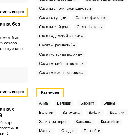
Салаты с пекинской капустой
ТРЕТЬ РЕЦЕПТ
Салат с тунцом
Салат с фасолью
анка без
Салаты с яйцом
Салат Цезарь
Салат «Дамский каприз»
может быть
з сахара.
Салат «Грузинский»
о натуральных
 легкостью
Салат «Лесная поляна»
бананы, курага,
Салат «Грибная поляна»
еканка менее
 полезнее.
Салат «Козел в огороде»
Выпечка
ТРЕТЬ РЕЦЕПТ
Ачма
Беляши
Бисквит
Блины
анка с
Булочки
Ватрушка
Вафли
Драники
й
Заливной пирог
Капкейки
Кыстыбый
 быстро
 простых и
Манник
Оладьи
Панкейки
ов. С