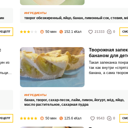
ально,
рациона.
ю смесь
есерт
ИНГРЕДИЕНТЫ
ин
творог обезжиренный,
яйцо,
банан,
лимонный сок,
стевия,
м
зность.
50 мин
152.1 кКал
21333
0
РЕЦЕПТ
СМО
с
Творожная запек
бананом для дет
дин из
Такая запеканка понра
так как внутри «спрят
льций,
банана, а сама творо
очень нежная и сочна
ажные
запеканка румяная и
привлекательная.
ИНГРЕДИЕНТЫ
,
банан,
творог,
сахар-песок,
лайм,
лимон,
йогурт,
мёд,
яйцо,
масло растительное,
сахарная пудра
50 мин
125.6 кКал
9543
0
РЕЦЕПТ
СМО