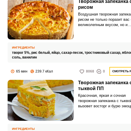
Творожная запеканка 
рисом
Воздушная творожная запека
рисом не только поразит вас
великолепным вкусом, но и
порадует глаз яблочно-кара
оформлением. Удачное соче
нежного творога, сладких ябл
ароматного коричневого саха
ИНГРЕДИЕНТЫ
откроют для вас новый вкус
творог 5%,
рис белый,
яйцо,
сахар-песок,
тростниковый сахар,
ябло
запеканки, который вы еще н
соль,
ванилин
пробовали.
65 мин
239.7 кКал
8068
0
СМОТРЕТЬ 
Творожная запеканка 
тыквой ПП
Красочная, яркая и сочная
творожная запеканка с тыкво
вызовет восторг и бурю эмоц
одного только появления на 
Великолепное сочетание твор
тыквы, подчеркнутое тонкими
нотками цитрусового аромата
ИНГРЕДИЕНТЫ