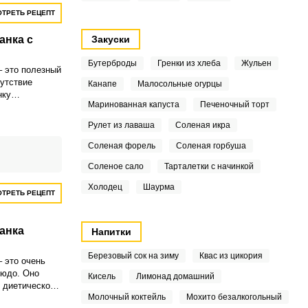
ТРЕТЬ РЕЦЕПТ
анка с
Закуски
Бутерброды
Гренки из хлеба
Жульен
– это полезный
сутствие
Канапе
Малосольные огурцы
нку
Маринованная капуста
Печеночный торт
Рулет из лаваша
Соленая икра
Соленая форель
Соленая горбуша
Соленое сало
Тарталетки с начинкой
Холодец
Шаурма
ТРЕТЬ РЕЦЕПТ
анка
Напитки
Березовый сок на зиму
Квас из цикория
– это очень
людо. Оно
Кисель
Лимонад домашний
 диетического
Молочный коктейль
Мохито безалкогольный
лей пп