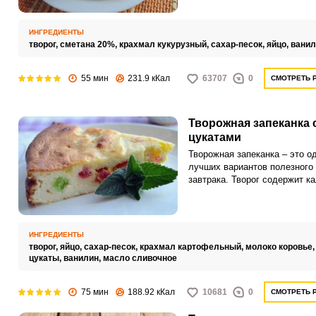
крупы и муки? Это вполне ре
просто добавьте в творожну
кукурузный крахмал и ваш д
ИНГРЕДИЕНТЫ
останется таким же вкусным,
творог,
сметана 20%,
крахмал кукурузный,
сахар-песок,
яйцо,
ванил
увеличив при этом свою поле
55 мин
231.9 кКал
63707
0
СМОТРЕТЬ 
Творожная запеканка 
цукатами
Творожная запеканка – это о
лучших вариантов полезного
завтрака. Творог содержит ка
так необходимый для нашего
организма, а также другие в
витамины и минералы.
ИНГРЕДИЕНТЫ
творог,
яйцо,
сахар-песок,
крахмал картофельный,
молоко коровье
цукаты,
ванилин,
масло сливочное
75 мин
188.92 кКал
10681
0
СМОТРЕТЬ 