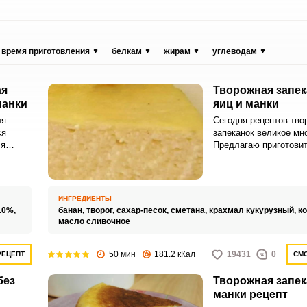
время приготовления
белкам
жирам
углеводам
ая
Творожная запек
манки
яиц и манки
ля
Сегодня рецептов тв
ся
запеканок великое мн
ля
Предлагаю приготови
 или
запеканку без яиц и м
ИНГРЕДИЕНТЫ
10%,
банан,
творог,
сахар-песок,
сметана,
крахмал кукурузный,
ко
масло сливочное
50 мин
181.2 кКал
19431
0
РЕЦЕПТ
СМО
без
Творожная запек
манки рецепт