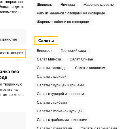
ая творожная
Шницель
Яичница
Жареные креветки
блюдо и деток,
лакомства не
Рагу из кабачков с овощами на сковороде
раммов,
Жареные кабачки на сковороде
т так
й,
ванилин
Салаты
Винегрет
Греческий салат
ТРЕТЬ РЕЦЕПТ
Салат Мимоза
Салат Оливье
Салаты с авокадо
Салат с ананасом
анка без
Салаты с курицей
оде
то творожную
Салаты с курицей и грибами
отовить на
Салат с курицей и ананасом
птом со мной
одственница.
Салаты с грибами
Салаты с копченой курицей
Салат с крабовыми палочками
Салаты с креветками
Салаты с кальмарами