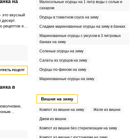
анка на
Малосольные огурцы на 1 литр воды с солью и
сахаром
– это вкусный
Огурцы в томатном соусе на зиму
 десерт.
о рецептов ее
Сладкие маринованные огурцы на зиму в банках
й раз – это
Маринованные огурцы с уксусом в 3 литровых
банках на зиму
Соленые огурцы на зиму
Салаты из огурцов на зиму
Огурцы по-фински на зиму
ТРЕТЬ РЕЦЕПТ
Маринованные огурцы на зиму
анка в
Вишня на зиму
роволновке,
Компот из вишни на зиму
Желе из вишни
езным
 семьи. Лучший
Джем из вишни
одходящий к
фе трудно
Компот из вишни без стерилизации на зиму
Компот из вишни с косточками на зиму