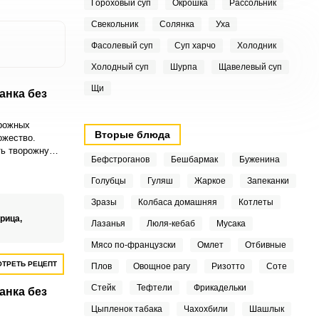
Гороховый суп
Окрошка
Рассольник
Свекольник
Солянка
Уха
Фасолевый суп
Суп харчо
Холодник
Холодный суп
Шурпа
Щавелевый суп
Щи
анка без
орожных
Вторые блюда
ожество.
ть творожную
Бефстроганов
Бешбармак
Буженина
анки.
Голубцы
Гуляш
Жаркое
Запеканки
Зразы
Колбаса домашняя
Котлеты
рица,
Лазанья
Люля-кебаб
Мусака
Мясо по-французски
Омлет
Отбивные
ТРЕТЬ РЕЦЕПТ
Плов
Овощное рагу
Ризотто
Соте
Стейк
Тефтели
Фрикадельки
анка без
Цыпленок табака
Чахохбили
Шашлык