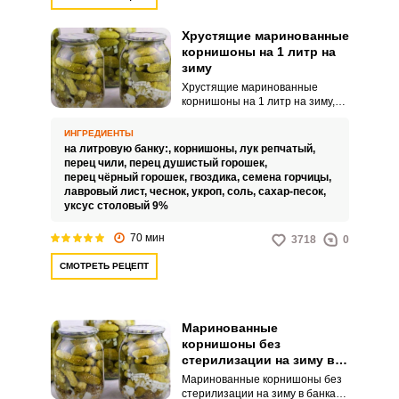
Хрустящие маринованные
корнишоны на 1 литр на
зиму
Хрустящие маринованные
корнишоны на 1 литр на зиму,
как очень популярную у многих
хозяек заготовку, в этом рецепте
ИНГРЕДИЕНТЫ
готовим способом трехкратной
на литровую банку:,
корнишоны,
лук репчатый,
заливки.Набор пряностей со
перец чили,
перец душистый горошек,
специями кладем в банки, что
перец чёрный горошек,
гвоздика,
семена горчицы,
удобнее, чем варить маринад.
лавровый лист,
чеснок,
укроп,
соль,
сахар-песок,
Корнишоны перед заготовкой
уксус столовый 9%
желательно на 1-2 часа
замочить в холодной воде.
70 мин
3718
0
СМОТРЕТЬ РЕЦЕПТ
Маринованные
корнишоны без
стерилизации на зиму в
банках
Маринованные корнишоны без
стерилизации на зиму в банках