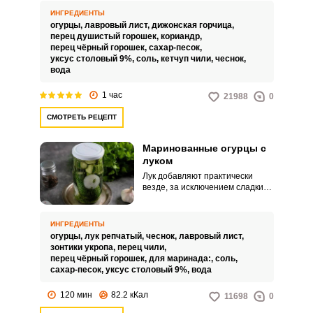
хрустящими. Они прекрасно
ИНГРЕДИЕНТЫ
подходят к вареной или
огурцы,
лавровый лист,
дижонская горчица,
жареной картошке в
перец душистый горошек,
кориандр,
дополнение к мясным блюдам.
перец чёрный горошек,
сахар-песок,
уксус столовый 9%,
соль,
кетчуп чили,
чеснок,
Запомнить меня
вода
1 час
21988
0
ВХОД
СМОТРЕТЬ РЕЦЕПТ
ЕЩЕ НЕ ЗАРЕГИСТРИРОВАННЫ?
Маринованные огурцы с
Забыли пароль?
луком
Лук добавляют практически
везде, за исключением сладких
блюд, напитков и десертов. Не
обошлось без лука и в
мариновании овощей.
ИНГРЕДИЕНТЫ
огурцы,
лук репчатый,
чеснок,
лавровый лист,
зонтики укропа,
перец чили,
перец чёрный горошек,
для маринада:,
соль,
сахар-песок,
уксус столовый 9%,
вода
120 мин
82.2 кКал
11698
0