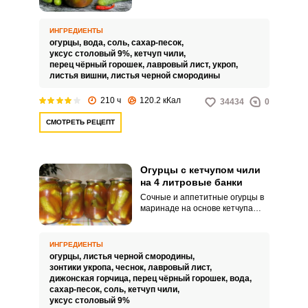
Особую пикантность огурцам
придаст маринад на основе
кетчупа чили и уксуса.
ИНГРЕДИЕНТЫ
огурцы,
вода,
соль,
сахар-песок,
уксус столовый 9%,
кетчуп чили,
перец чёрный горошек,
лавровый лист,
укроп,
листья вишни,
листья черной смородины
210 ч
120.2 кКал
34434
0
СМОТРЕТЬ РЕЦЕПТ
Огурцы с кетчупом чили
на 4 литровые банки
Сочные и аппетитные огурцы в
маринаде на основе кетчупа
чили разнообразят ваши
закатки на зиму и порадуют
домочадцев неповторимым
ИНГРЕДИЕНТЫ
вкусом. Готовить их совсем не
огурцы,
листья черной смородины,
сложно, главное - не забывать о
зонтики укропа,
чеснок,
лавровый лист,
важных мелочах.
дижонская горчица,
перец чёрный горошек,
вода,
сахар-песок,
соль,
кетчуп чили,
уксус столовый 9%