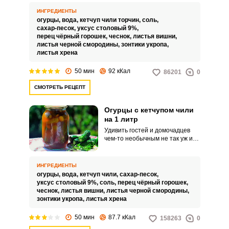
обязаны обратить внимание на
рецепт огурцов с кетчупом чили
ИНГРЕДИЕНТЫ
торчин. Закуска, заготовленная
огурцы,
вода,
кетчуп чили торчин,
соль,
на зиму по этому рецепту,
сахар-песок,
уксус столовый 9%,
выходит хрустящей, ароматной
перец чёрный горошек,
чеснок,
листья вишни,
и очень вкусной.
листья черной смородины,
зонтики укропа,
листья хрена
50 мин
92 кКал
86201
0
СМОТРЕТЬ РЕЦЕПТ
Огурцы с кетчупом чили
на 1 литр
Удивить гостей и домочадцев
чем-то необычным не так уж и
сложно, достаточно в качестве
закуски подать не обычные
маринованные или соленые
ИНГРЕДИЕНТЫ
огурцы, а огурцы с кетчупом
огурцы,
вода,
кетчуп чили,
сахар-песок,
чили. Эта очень вкусная и
уксус столовый 9%,
соль,
перец чёрный горошек,
пикантная закуска внесет
чеснок,
листья вишни,
листья черной смородины,
разнообразие в привычный
зонтики укропа,
листья хрена
рацион семьи или в
традиционный праздничный
50 мин
87.7 кКал
158263
0
стол.