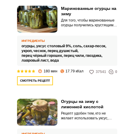
Маринованные огурцы на
зиму
Для того, чтобы маринованные
огурцы получились хрустящими
и крепкими, выбирайте
небольшие плотные плоды.
Получается просто чудесная
ИНГРЕДИЕНТЫ
закуска к мясу и картошке, а еще
огурцы,
уксус столовый 9%,
соль,
сахар-песок,
у вас под рукой всегда будет
укроп,
чеснок,
перец душистый,
необходимый ингредиент для
перец чёрный горошек,
перец чили,
гвоздика,
многих салатов.
лавровый лист,
вода
180 мин
17.79 кКал
37541
0
СМОТРЕТЬ РЕЦЕПТ
Огурцы на зиму с
лимонной кислотой
Рецепт удобен тем, кто не
желает использовать уксус,
вместо него консервантом в
закатках выступает лимонная
кислота. Особой пикантности и
ИНГРЕДИЕНТЫ