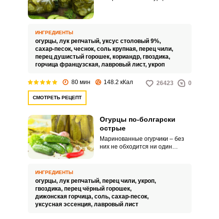
обязательно попробуйте
приготовить салат из огурцов по
представленному ниже рецепту.
Закуска получается очень
ИНГРЕДИЕНТЫ
ароматной и пряной за счет
огурцы,
лук репчатый,
уксус столовый 9%,
используемых специй и
сахар-песок,
чеснок,
соль крупная,
перец чили,
приправ.
перец душистый горошек,
кориандр,
гвоздика,
горчица французская,
лавровый лист,
укроп
80 мин
148.2 кКал
26423
0
СМОТРЕТЬ РЕЦЕПТ
Огурцы по-болгарски
острые
Маринованные огурчики – без
них не обходится ни один
праздничный стол! Ароматные,
хрустящие, в меру острые.
Огурчики, закатанные по
ИНГРЕДИЕНТЫ
нашему рецепту, прекрасно
огурцы,
лук репчатый,
перец чили,
укроп,
хранятся всю зиму и
гвоздика,
перец чёрный горошек,
моментально разлетаются со
дижонская горчица,
соль,
сахар-песок,
стола. Количество ингредиентов
уксусная эссенция,
лавровый лист
в рецепте рассчитано на одну
литровую банку.