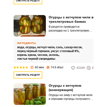
СМОТРЕТЬ РЕЦЕПТ
Огурцы с кетчупом чили в
трехлитровых банках
В рецепте приводится
раскладка на 1 трехлитровую
банку огурцов с кетчупом чили.
Огурцы выходят хрустящими и
острыми.
ИНГРЕДИЕНТЫ
вода,
огурцы,
кетчуп чили,
соль,
сахар-песок,
перец чёрный горошек,
уксус столовый 9%,
корень хрена,
чеснок,
зелень,
ВХОД НА САЙТ
РЕГИСТРАЦИЯ
листья черной смородины
60 мин
74.6 кКал
43169
0
Войдите
с помощью социальных сетей:
СМОТРЕТЬ РЕЦЕПТ
Огурцы с кетчупом
(консервация)
или
Огурцы на зиму с кетчупом чили
и зернами горчицы получаются
сладко-острыми, очень
приятными на вкус и