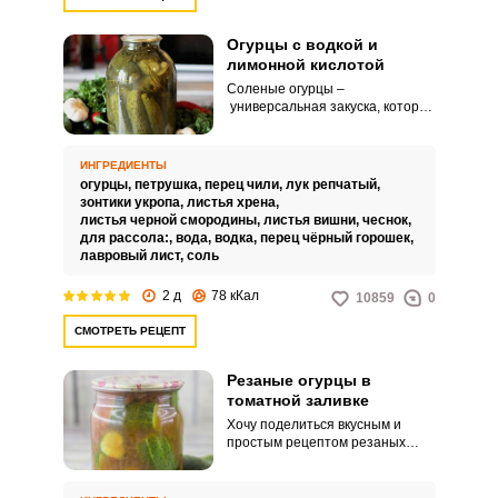
Огурцы с водкой и
лимонной кислотой
Соленые огурцы –
универсальная закуска, которую
готовят практически все хозяйки
на зиму. Соленые огурцы можно
использовать в качестве
ИНГРЕДИЕНТЫ
самостоятельной закуски или
огурцы,
петрушка,
перец чили,
лук репчатый,
для приготовления
зонтики укропа,
листья хрена,
рассольников, солянок, а также
листья черной смородины,
листья вишни,
чеснок,
популярных салатов, типа
для рассола:,
вода,
водка,
перец чёрный горошек,
винегрета или салата оливье.
лавровый лист,
соль
2 д
78 кКал
10859
0
СМОТРЕТЬ РЕЦЕПТ
Резаные огурцы в
томатной заливке
Хочу поделиться вкусным и
простым рецептом резаных
огурцов в томатной заливке.
Огурчики получаются
хрустящими с приятным