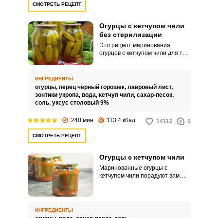
СМОТРЕТЬ РЕЦЕПТ
Огурцы с кетчупом чили
без стерилизации
Это рецепт маринования
огурцов с кетчупом чили для тех
хозяек, которые не любят
заниматься стерилизацией
заготовок либо не имеют
ИНГРЕДИЕНТЫ
возможности это сделать.
огурцы,
перец чёрный горошек,
лавровый лист,
Маринуем огурцы методом
зонтики укропа,
вода,
кетчуп чили,
сахар-песок,
тройной заливки.
соль,
уксус столовый 9%
240 мин
113.4 кКал
14112
0
СМОТРЕТЬ РЕЦЕПТ
Огурцы с кетчупом чили
Маринованные огурцы с
кетчупом чили порадуют вам
острым и пикантным вкусом.
Специи для маринования
берутся как для обычных
огурцов.
ИНГРЕДИЕНТЫ