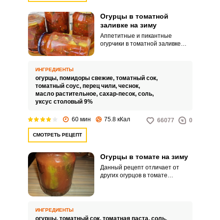
Огурцы в томатной
заливке на зиму
Аппетитные и пикантные
огурчики в томатной заливке
легко приготовить в домашних
условиях. Эти прекрасные,
аппетитные и пикантные
ИНГРЕДИЕНТЫ
огурчики станут прекрасной
огурцы,
помидоры свежие,
томатный сок,
закуской, которая придется
томатный соус,
перец чили,
чеснок,
кстати в зимнее время.
масло растительное,
сахар-песок,
соль,
уксус столовый 9%
60 мин
75.8 кКал
66077
0
СМОТРЕТЬ РЕЦЕПТ
Огурцы в томате на зиму
Данный рецепт отличает от
других огурцов в томате
особенный набор специй для
каждой баночки. Томатную
заливку для таких огурчиков
можно приготовить из свежих
ИНГРЕДИЕНТЫ
помидоров или из томатной
огурцы,
томатный сок,
томатная паста,
соль,