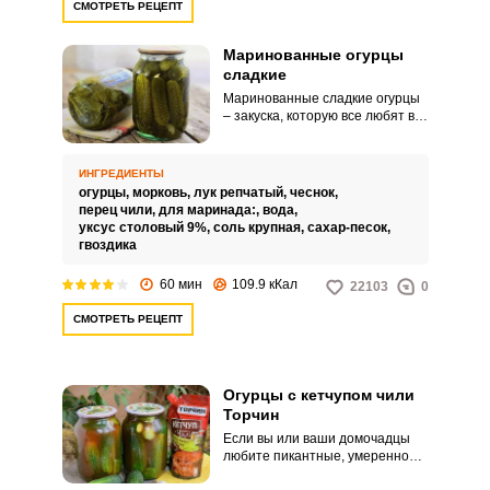
СМОТРЕТЬ РЕЦЕПТ
Маринованные огурцы
сладкие
Маринованные сладкие огурцы
– закуска, которую все любят в
нашей семье. Огурчики
получаются с идеальным
сочетанием вкусов – сладкие и
ИНГРЕДИЕНТЫ
одновременно острые.
огурцы,
морковь,
лук репчатый,
чеснок,
перец чили,
для маринада:,
вода,
уксус столовый 9%,
соль крупная,
сахар-песок,
гвоздика
60 мин
109.9 кКал
22103
0
СМОТРЕТЬ РЕЦЕПТ
Огурцы с кетчупом чили
Торчин
Если вы или ваши домочадцы
любите пикантные, умеренно
острые блюда, то вы просто