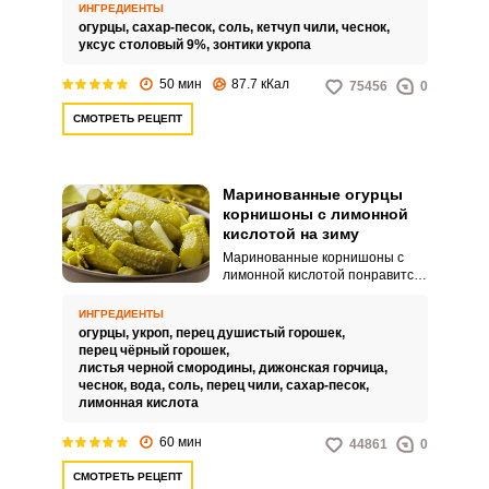
дополнят гарнир с мясным
ИНГРЕДИЕНТЫ
блюдом.
огурцы,
сахар-песок,
соль,
кетчуп чили,
чеснок,
уксус столовый 9%,
зонтики укропа
50 мин
87.7 кКал
75456
0
СМОТРЕТЬ РЕЦЕПТ
Маринованные огурцы
корнишоны с лимонной
кислотой на зиму
Маринованные корнишоны с
лимонной кислотой понравится
всем! Несмотря на то, что уксус
– самый лучший консервант,
ИНГРЕДИЕНТЫ
маринованные огурчики с
огурцы,
укроп,
перец душистый горошек,
лимонной кислотой является
перец чёрный горошек,
отличным вариантом для тех,
листья черной смородины,
дижонская горчица,
кто любит побаловать себя
чеснок,
вода,
соль,
перец чили,
сахар-песок,
домашними заготовками. И
лимонная кислота
нельзя не отметить, что
благодаря лимонной кислоте
60 мин
44861
0
огурцы вкусные, хрустящие и ,в
отличии от маринадов с уксусом,
СМОТРЕТЬ РЕЦЕПТ
более полезные.