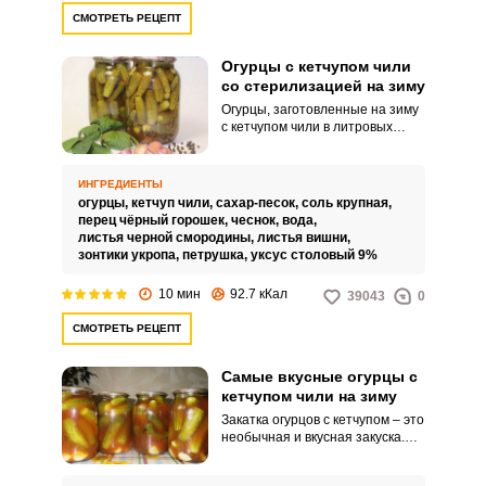
СМОТРЕТЬ РЕЦЕПТ
Огурцы с кетчупом чили
со стерилизацией на зиму
Огурцы, заготовленные на зиму
с кетчупом чили в литровых
банках со стерилизацией,
получаются хрустящими, в меру
острыми и пикантными.
ИНГРЕДИЕНТЫ
Стерилизация банок позволит
огурцы,
кетчуп чили,
сахар-песок,
соль крупная,
сохранить вкуснейшую закатку
перец чёрный горошек,
чеснок,
вода,
подольше.
листья черной смородины,
листья вишни,
зонтики укропа,
петрушка,
уксус столовый 9%
10 мин
92.7 кКал
39043
0
СМОТРЕТЬ РЕЦЕПТ
Самые вкусные огурцы с
кетчупом чили на зиму
Закатка огурцов с кетчупом – это
необычная и вкусная закуска.
Такие хрустящие огурчики с
оригинальным вкусом отлично