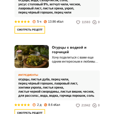
огурцы,
вода,
сахар-песок,
соль,
уксус столовый 9%,
кетчуп чили,
чеснок,
лавровый лист,
листья хрена,
укроп,
перец чёрный горошек,
перец чили
5 ч
13.86 кКал
11593
0
СМОТРЕТЬ РЕЦЕПТ
Огурцы с водкой и
горчицей
Хочу поделиться с вами еще
одним интересным и любимым
рецептом. Огурцы,
приготовленные с водкой и
горчицей, обладают
ИНГРЕДИЕНТЫ
невероятным запахом и вкусом.
огурцы,
листья дуба,
перец чили,
перец чёрный горошек,
лавровый лист,
зонтики укропа,
листья хрена,
листья черной смородины,
листья вишни,
чеснок,
для рассола:,
вода,
водка,
горчица порошок,
соль
2 д
8.6 кКал
21942
0
СМОТРЕТЬ РЕЦЕПТ