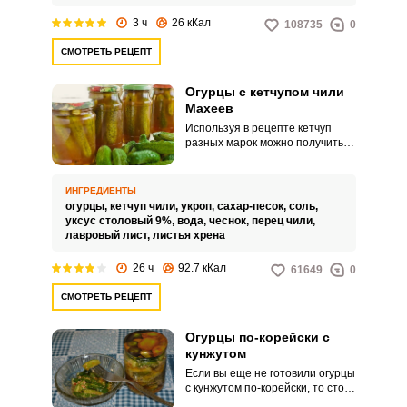
3 ч
26 кКал
108735
0
СМОТРЕТЬ РЕЦЕПТ
Огурцы с кетчупом чили
Махеев
Используя в рецепте кетчуп
разных марок можно получить
совершенно разные заготовки.
Соусы «Махеев» доступны по
цене и позволяют создавать
ИНГРЕДИЕНТЫ
потрясающие блюда.
огурцы,
кетчуп чили,
укроп,
сахар-песок,
соль,
уксус столовый 9%,
вода,
чеснок,
перец чили,
лавровый лист,
листья хрена
26 ч
92.7 кКал
61649
0
СМОТРЕТЬ РЕЦЕПТ
Огурцы по-корейски с
кунжутом
Если вы еще не готовили огурцы
с кунжутом по-корейски, то стоит
обязательно попробовать. Это