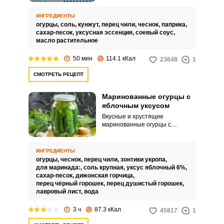
отличный вариант пикантной
закуски, которую можно
ИНГРЕДИЕНТЫ
приготовить и в будни, и на
огурцы,
соль,
кунжут,
перец чили,
чеснок,
паприка,
праздничный стол.
сахар-песок,
уксусная эссенция,
соевый соус,
масло растительное
50 мин
114.1 кКал
23648
1
СМОТРЕТЬ РЕЦЕПТ
Маринованные огурцы с
яблочным уксусом
Вкусные и хрустящие
маринованные огурцы с
яблочным уксусом можно
хранить даже при комнатной
температуре, и они будут всегда
ИНГРЕДИЕНТЫ
у вас под рукой. Как дополнение
огурцы,
чеснок,
перец чили,
зонтики укропа,
к горячим блюдам или сочный
для маринада:,
соль крупная,
уксус яблочный 6%,
ингредиент для салата –
сахар-песок,
дижонская горчица,
маринованные огурцы всегда
перец чёрный горошек,
перец душистый горошек,
кстати.
лавровый лист,
вода
3 ч
87.3 кКал
45817
1