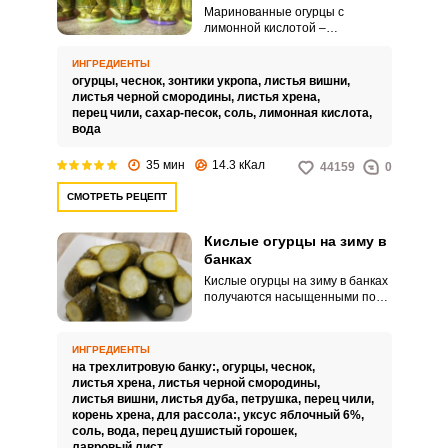
Маринованные огурцы с
лимонной кислотой –
прекрасная заготовка на зиму.
Огурцы получаются хрустящими
ИНГРЕДИЕНТЫ
и очень вкусными.
огурцы,
чеснок,
зонтики укропа,
листья вишни,
листья черной смородины,
листья хрена,
перец чили,
сахар-песок,
соль,
лимонная кислота,
вода
35 мин
14.3 кКал
44159
0
СМОТРЕТЬ РЕЦЕПТ
Кислые огурцы на зиму в
банках
Кислые огурцы на зиму в банках
получаются насыщенными по
вкусу, сочными и аппетитными.
Их очень вкусно подавать с
картофельным пюре, мясными
ИНГРЕДИЕНТЫ
угощениями и другими
на трехлитровую банку:,
огурцы,
чеснок,
домашними блюдами.
листья хрена,
листья черной смородины,
листья вишни,
листья дуба,
петрушка,
перец чили,
корень хрена,
для рассола:,
уксус яблочный 6%,
соль,
вода,
перец душистый горошек,
лавровый лист