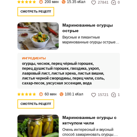
200 мин
15.35 кКал
27841
0
СМОТРЕТЬ РЕЦЕПТ
Маринованные огурцы
острые
Вкусные и пикантные
маринованные огурцы острые
легко приготовить в домашних
условиях, обеспечив себя на
зиму прекрасной закуской.
ИНГРЕДИЕНТЫ
Остроту заготовки можно
огурцы,
чеснок,
перец чёрный горошек,
контролировать благодаря
перец душистый горошек,
гвоздика,
укроп,
качеству и количеству горького
лавровый лист,
листья хрена,
листья вишни,
перца в составе, поэтому
листья черной смородины,
перец чили,
соль,
закуску можно сделать более
сахар-песок,
уксусная эссенция,
вода
или менее жгучей.
60 мин
100.1 кКал
15721
1
СМОТРЕТЬ РЕЦЕПТ
Маринованные огурцы с
кетчупом чили
Очень интересный и вкусный
способ замариновать огурцы.