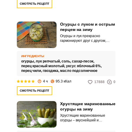
СМОТРЕТЬ РЕЦЕПТ
Огурцы с луком и острым
перцем на зиму
Огурцы и лук прекрасно
гармонируют друг с другом,
поэтому закатки на их основе
получаются очень вкусными.
Закуска из долек огурца и лука
ИНГРЕДИЕНТЫ
готовится очень просто, однако
огурцы,
лук репчатый,
соль,
сахар-песок,
нужно помнить о том, что
перец красный молотый,
уксус яблочный 6%,
предварительно их нужно
перец чили,
гвоздика,
масло подсолнечное
подержать с солью некоторое
время.
4 ч
95.3 кКал
17888
0
СМОТРЕТЬ РЕЦЕПТ
Хрустящие маринованные
огурцы на зиму
Хрустящие маринованные
огурцы – вкуснейший и
любимейший продукт на зиму.
Есть множество видов этой