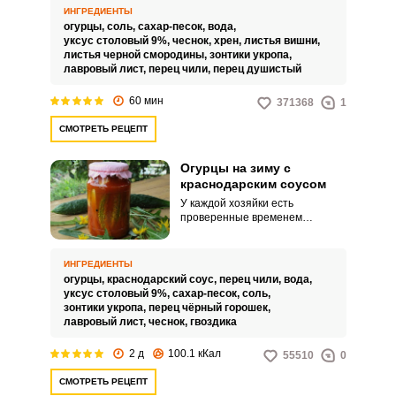
заготовки – соленые, острые
ИНГРЕДИЕНТЫ
или сладкие огурцы.
огурцы,
соль,
сахар-песок,
вода,
уксус столовый 9%,
чеснок,
хрен,
листья вишни,
листья черной смородины,
зонтики укропа,
лавровый лист,
перец чили,
перец душистый
60 мин
371368
1
СМОТРЕТЬ РЕЦЕПТ
Огурцы на зиму с
краснодарским соусом
У каждой хозяйки есть
проверенные временем
рецепты заготовок на зиму. Но,
порой хочется приготовить и
что-то новое.
ИНГРЕДИЕНТЫ
огурцы,
краснодарский соус,
перец чили,
вода,
уксус столовый 9%,
сахар-песок,
соль,
зонтики укропа,
перец чёрный горошек,
лавровый лист,
чеснок,
гвоздика
2 д
100.1 кКал
55510
0
СМОТРЕТЬ РЕЦЕПТ