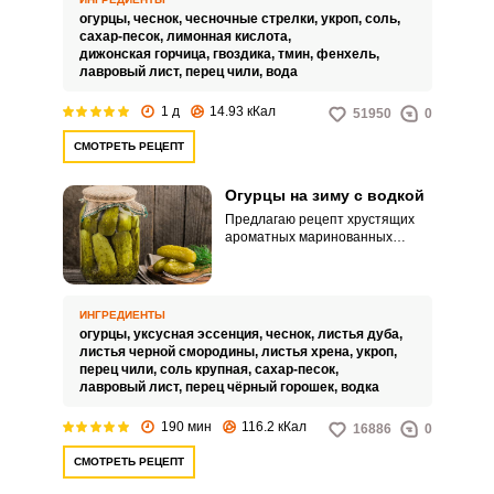
остроты огурцам придают
огурцы,
чеснок,
чесночные стрелки,
укроп,
соль,
горошины горчицы.
сахар-песок,
лимонная кислота,
дижонская горчица,
гвоздика,
тмин,
фенхель,
лавровый лист,
перец чили,
вода
1 д
14.93 кКал
51950
0
СМОТРЕТЬ РЕЦЕПТ
Огурцы на зиму с водкой
Предлагаю рецепт хрустящих
ароматных маринованных
огурцов с водкой на зиму.
Вкусные огурчики прекрасно
подойдут к жареной картошечке.
ИНГРЕДИЕНТЫ
огурцы,
уксусная эссенция,
чеснок,
листья дуба,
листья черной смородины,
листья хрена,
укроп,
перец чили,
соль крупная,
сахар-песок,
лавровый лист,
перец чёрный горошек,
водка
190 мин
116.2 кКал
16886
0
СМОТРЕТЬ РЕЦЕПТ