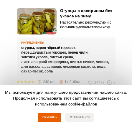
Огурцы с аспирином без
уксуса на зиму
Настоятельно рекомендую и с
большим удовольствием хочу
поделиться рецептом огурцов с
аспирином без уксуса на зиму.
Ароматные огурчики
ИНГРЕДИЕНТЫ
получаются аппетитными и
огурцы,
перец чёрный горошек,
хрустящими.
перец душистый горошек,
перец чили,
зонтики укропа,
листья хрена,
листья черной смородины,
листья вишни,
чеснок,
для рассола:,
аспирин,
лимонная кислота,
вода,
сахар-песок,
соль
240 мин
14.3 кКал
24497
0
СМОТРЕТЬ РЕЦЕПТ
Мы используем для наилучшего представления нашего сайта.
Продолжая использовать этот сайт, вы соглашаетесь с
использованием
cookie-файлов
Огурцы в томатной
заливке на зиму –
обалденный рецепт
ПРИНЯТЬ
ОТКАЗАТЬСЯ
Если вы не знаете, куда девать
богатый урожай домашних
огурчиков, обязательно