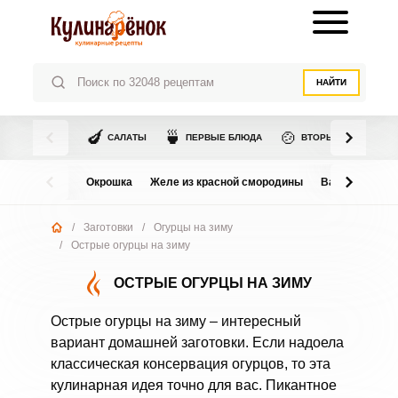
НАЙТИ
🍆
🍵
🍲
САЛАТЫ
ПЕРВЫЕ БЛЮДА
ВТОРЫЕ БЛЮДА
Окрошка
Желе из красной смородины
Варенье из в
/
Заготовки
/
Огурцы на зиму
/
Острые огурцы на зиму
ОСТРЫЕ ОГУРЦЫ НА ЗИМУ
Острые огурцы на зиму – интересный
вариант домашней заготовки. Если надоела
классическая консервация огурцов, то эта
кулинарная идея точно для вас. Пикантное