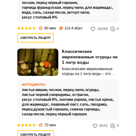
чеснок,
перец чёрный горошек,
горчица французская,
перец чили,
для маринада:,
вода,
соль,
сахар-песок,
кетчуп чили,
уксус столовый 9%
80 мин
114.4 кКал
18458
0
СМОТРЕТЬ РЕЦЕПТ
Классические
маринованные огурцы на
1 литр воды
Классические маринованные
огурцы на 1 литр воды – это
удобная заготовка в плане
объема. Ее очень легко
ИНГРЕДИЕНТЫ
готовить, и закатка долго не
листья вишни,
чеснок,
перец чили,
огурцы,
застаивается открытой.
листья черной смородины,
эстрагон,
уксус столовый 9%,
зонтики укропа,
листья хрена,
для маринада:,
лавровый лист,
соль,
гвоздика,
перец душистый горошек,
семена горчицы,
сахар-песок,
перец чёрный горошек
70 мин
9042
0
СМОТРЕТЬ РЕЦЕПТ