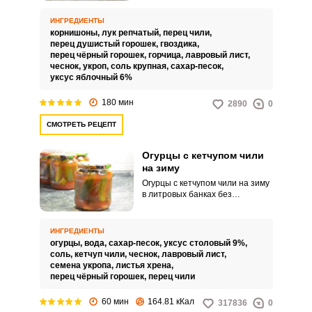
давно уже стали одной из
любимейших закусок для наших
ИНГРЕДИЕНТЫ
людей. Они великолепно
корнишоны,
лук репчатый,
перец чили,
подходят в качестве закуски к
перец душистый горошек,
гвоздика,
горячительным напиткам и не
перец чёрный горошек,
горчица,
лавровый лист,
только к ним.
чеснок,
укроп,
соль крупная,
сахар-песок,
уксус яблочный 6%
180 мин
2890
0
СМОТРЕТЬ РЕЦЕПТ
Огурцы с кетчупом чили
на зиму
Огурцы с кетчупом чили на зиму
в литровых банках без
стерилизации – это интересное
кулинарное новшество, которое
в последнее время завладело
ИНГРЕДИЕНТЫ
вниманием хозяек. Они
огурцы,
вода,
сахар-песок,
уксус столовый 9%,
получаются особенно
соль,
кетчуп чили,
чеснок,
лавровый лист,
пикантными, очень хрустящими
семена укропа,
листья хрена,
и ароматными.
перец чёрный горошек,
перец чили
60 мин
164.81 кКал
317836
0