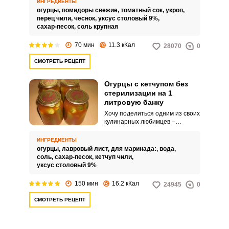
ИНГРЕДИЕНТЫ
сбалансированным по вкусу
огурцы,
помидоры свежие,
томатный сок,
укроп,
маринадом.
перец чили,
чеснок,
уксус столовый 9%,
сахар-песок,
соль крупная
70 мин
11.3 кКал
28070
0
СМОТРЕТЬ РЕЦЕПТ
Огурцы с кетчупом без
стерилизации на 1
литровую банку
Хочу поделиться одним из своих
кулинарных любимцев –
рецептом консервированных
огурцов с кетчупом без
ИНГРЕДИЕНТЫ
стерилизации на 1 литровую
огурцы,
лавровый лист,
для маринада:,
вода,
банку. Закуска получается
соль,
сахар-песок,
кетчуп чили,
сочной и ароматной, с
уксус столовый 9%
идеальным сбалансированным
вкусом.
150 мин
16.2 кКал
24945
0
СМОТРЕТЬ РЕЦЕПТ