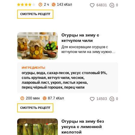
2 ч
143 кКал
64831
0
СМОТРЕТЬ РЕЦЕПТ
Огурцы на зиму с
кетчупом чили
Для консервации огурцов с
кетчупом чили на зиму нужно
выбирать молодые огурчики
небольшого размера. Рецепт
очень интересный и
ИНГРЕДИЕНТЫ
обязательно понравится
огурцы,
вода,
сахар-песок,
уксус столовый 9%,
любителям различных
соль крупная,
кетчуп чили,
чеснок,
сочетаний вкусов.
лавровый лист,
укроп,
листья хрена,
перец чёрный горошек,
перец чили
200 мин
87.7 кКал
14503
0
СМОТРЕТЬ РЕЦЕПТ
Огурцы на зиму без
уксуса с лимонной
кислотой