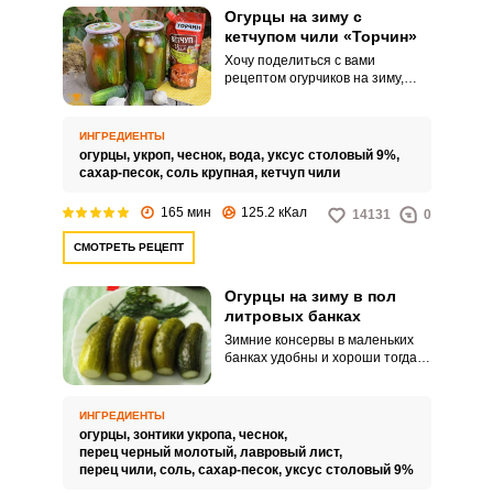
Огурцы на зиму с
кетчупом чили «Торчин»
Хочу поделиться с вами
рецептом огурчиков на зиму,
приготовленных с кетчупом
«Торчин» со вкусом чили.
Огурчики получаются в меру
ИНГРЕДИЕНТЫ
острыми и хрустящими.
огурцы,
укроп,
чеснок,
вода,
уксус столовый 9%,
сахар-песок,
соль крупная,
кетчуп чили
165 мин
125.2 кКал
14131
0
СМОТРЕТЬ РЕЦЕПТ
Огурцы на зиму в пол
литровых банках
Зимние консервы в маленьких
банках удобны и хороши тогда,
когда хочется лишь немного
угоститься. Кроме того, огурцы,
находящиеся в объёме пол
ИНГРЕДИЕНТЫ
литра, и сами будут маленькими,
огурцы,
зонтики укропа,
чеснок,
что сделает их ещё более
перец черный молотый,
лавровый лист,
хрустящими.
перец чили,
соль,
сахар-песок,
уксус столовый 9%