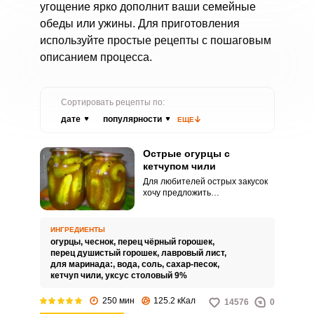
угощение ярко дополнит ваши семейные
обеды или ужины. Для приготовления
используйте простые рецепты с пошаговым
описанием процесса.
Сортировать рецепты по:
дате
популярности
ЕЩЕ
Острые огурцы с
кетчупом чили
Для любителей острых закусок
хочу предложить
замечательный рецепт острых
огурцов с кетчупом чили. Закуска
получается с идеальным
ИНГРЕДИЕНТЫ
сочетанием вкусов и
огурцы,
чеснок,
перец чёрный горошек,
превосходным ароматом.
перец душистый горошек,
лавровый лист,
для маринада:,
вода,
соль,
сахар-песок,
кетчуп чили,
уксус столовый 9%
250 мин
125.2 кКал
14576
0