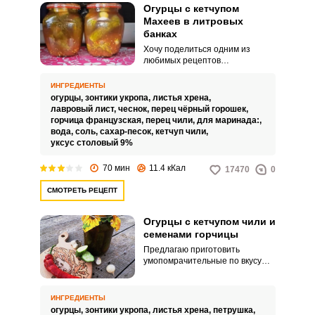
Огурцы с кетчупом
Махеев в литровых
банках
Хочу поделиться одним из
любимых рецептов
консервированных огурцов с
кетчупом Махеев в литровых
ИНГРЕДИЕНТЫ
банках. Огурцы получаются
огурцы,
зонтики укропа,
листья хрена,
пикантными с приятным
лавровый лист,
чеснок,
перец чёрный горошек,
ароматом и незабываемым
горчица французская,
перец чили,
для маринада:,
вкусом.
вода,
соль,
сахар-песок,
кетчуп чили,
уксус столовый 9%
70 мин
11.4 кКал
17470
0
СМОТРЕТЬ РЕЦЕПТ
Огурцы с кетчупом чили и
семенами горчицы
Предлагаю приготовить
умопомрачительные по вкусу
огурцы с кетчупом чили и
семенами горчицы. Рецепт
очень простой.
ИНГРЕДИЕНТЫ
огурцы,
зонтики укропа,
листья хрена,
петрушка,