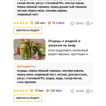
пасты и использовать готовый
сахар-песок,
уксус столовый 9%,
листья хрена,
томатный сок.
перец чёрный горошек,
перец душистый горошек,
чеснок,
перец чили,
зонтики укропа,
лавровый лист
180 мин
79.3 кКал
28483
0
СМОТРЕТЬ РЕЦЕПТ
Огурцы с водкой и
уксусом на зиму
Хочу предложить необычный
рецепт вкусных, хрустящих и
довольно ароматных огурчиков с
водкой. Водка используется в
качестве дополнительного
ИНГРЕДИЕНТЫ
консерванта и совершенно не
огурцы,
перец чёрный горошек,
зонтики укропа,
чувствуется, а придает
перец чили,
лавровый лист,
чеснок,
для рассола:,
дополнительную хрусткость
уксус столовый 9%,
водка,
вода,
сахар-песок,
овощам.
соль крупная
70 мин
166 кКал
36368
0
СМОТРЕТЬ РЕЦЕПТ