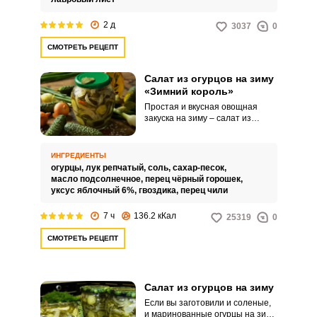
2 д
3037
0
СМОТРЕТЬ РЕЦЕПТ
Салат из огурцов на зиму
«Зимний король»
Простая и вкусная овощная
закуска на зиму – салат из
огурцов. Маринованные
огурчики с луком и душистыми
специями, перцем чили и
ИНГРЕДИЕНТЫ
ароматным подсолнечным
огурцы,
лук репчатый,
соль,
сахар-песок,
маслом идеально дополнят
масло подсолнечное,
перец чёрный горошек,
любое блюдо.
уксус яблочный 6%,
гвоздика,
перец чили
7 ч
136.2 кКал
25319
0
СМОТРЕТЬ РЕЦЕПТ
Салат из огурцов на зиму
Если вы заготовили и соленые,
и маринованные огурцы на зиму,