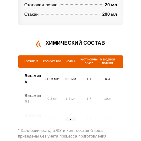
Столовая ложка
20 мл
Стакан
200 мл
ХИМИЧЕСКИЙ СОСТАВ
% ОТ НОРМЫ
% В ОДНОЙ
НУТРИЕНТ
КОЛИЧЕСТВО
НОРМА
В 100 Г
ПОРЦИИ
Витамин
112.6 мкг
900 мкг
1.1
6.3
A
Витамин
0.3 мг
1.5 мг
1.7
10.4
В1
Витамин
0.5 мг
1.8 мг
2.3
13.4
В2
* Каллорийность, БЖУ и хим. состав блюда
Витамин
приведены без учета процесса приготовления.
61.6 мг
500 мг
1
6.2