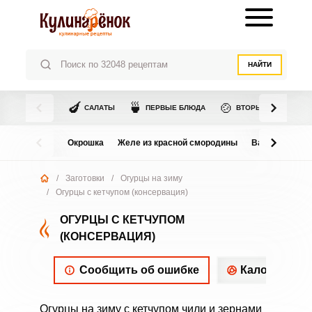
НАЙТИ
🍆
🍵
🍲
САЛАТЫ
ПЕРВЫЕ БЛЮДА
ВТОРЫЕ БЛЮДА
Окрошка
Желе из красной смородины
Варенье из в
/
Заготовки
/
Огурцы на зиму
/
Огурцы с кетчупом (консервация)
ОГУРЦЫ С КЕТЧУПОМ
(КОНСЕРВАЦИЯ)
Сообщить об ошибке
Калорийнос
Огурцы на зиму с кетчупом чили и зернами