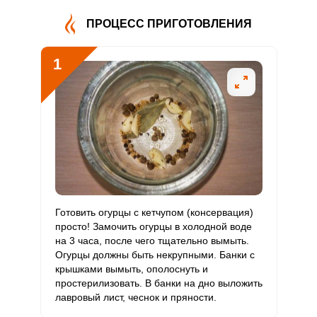
В4
ПРОЦЕСС ПРИГОТОВЛЕНИЯ
Витамин
3.1 мг
5 мг
5.2
30.6
В5
1
Витамин
0.5 мг
2 мг
2.2
13
В6
Витамин
44.8 мкг
400 мкг
0.9
5.6
В9
Витамин
0
3 мкг
0
0
В12
Витамин
Готовить огурцы с кетчупом (консервация)
102.7 мкг
90 мкг
9.6
57
С
просто! Замочить огурцы в холодной воде
на 3 часа, после чего тщательно вымыть.
Огурцы должны быть некрупными. Банки с
Витамин
0
10 мкг
0
0
крышками вымыть, ополоснуть и
D
простерилизовать. В банки на дно выложить
лавровый лист, чеснок и пряности.
Витамин
1.7 мг
15 мг
0.9
5.6
E