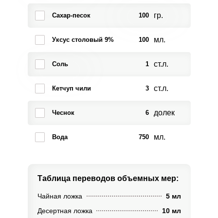
гр.
Сахар-песок
100
мл.
Уксус столовый 9%
100
ст.л.
Соль
1
ст.л.
Кетчуп чили
3
долек
Чеснок
6
мл.
Вода
750
Таблица переводов
объемных мер:
Чайная ложка
5 мл
Десертная ложка
10 мл