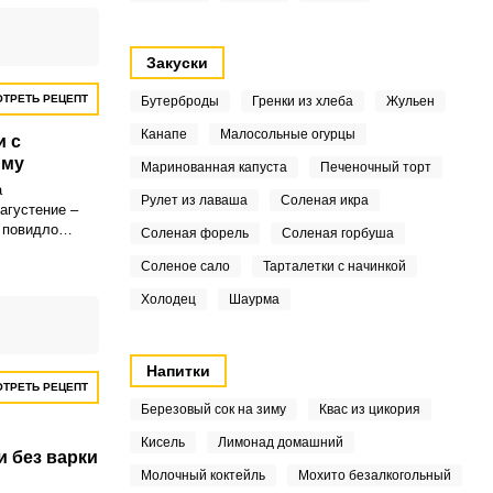
обавить
й дополнит
а и при этом
ошо храниться.
Закуски
ТРЕТЬ РЕЦЕПТ
Бутерброды
Гренки из хлеба
Жульен
Канапе
Малосольные огурцы
и с
иму
Маринованная капуста
Печеночный торт
а
Рулет из лаваша
Соленая икра
агустение –
 повидло
Соленая форель
Соленая горбуша
лотным.
Соленое сало
Тарталетки с начинкой
ое желе
.
Холодец
Шаурма
Напитки
ТРЕТЬ РЕЦЕПТ
Березовый сок на зиму
Квас из цикория
Кисель
Лимонад домашний
и без варки
Молочный коктейль
Мохито безалкогольный