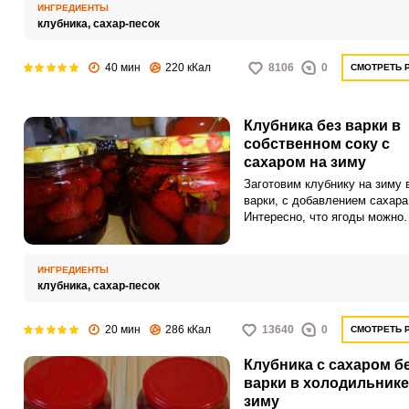
ИНГРЕДИЕНТЫ
клубника,
сахар-песок
40 мин
220 кКал
8106
0
СМОТРЕТЬ 
Клубника без варки в
собственном соку с
сахаром на зиму
Заготовим клубнику на зиму 
варки, с добавлением сахара
Интересно, что ягоды можно
оставить с чашелистиками – 
виде они смотрятся очень
натурально, как будто с гряд
ИНГРЕДИЕНТЫ
клубника,
сахар-песок
20 мин
286 кКал
13640
0
СМОТРЕТЬ 
Клубника с сахаром б
варки в холодильнике
зиму