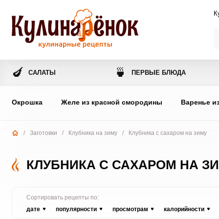
К
🍆
🍵
САЛАТЫ
ПЕРВЫЕ БЛЮДА
Окрошка
Желе из красной смородины
Варенье и
/
Заготовки
/
Клубника на зиму
/
Клубника с сахаром на зиму
КЛУБНИКА С САХАРОМ НА З
Сортировать рецепты по:
дате
популярности
просмотрам
калорийности