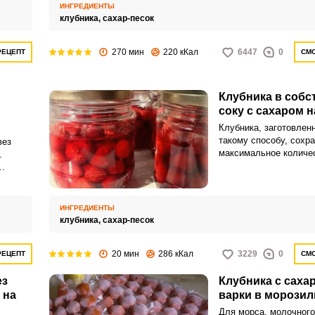
появилась ледяная ко
ИНГРЕДИЕНТЫ
клубника,
сахар-песок
270 мин
220 кКал
6447
0
РЕЦЕПТ
СМО
Клубника в собс
соку с сахаром н
Клубника, заготовленн
такому способу, сохр
вез
максимальное количе
.
витаминов и практичес
свой натуральный вку
в таком
остаются целыми, дер
сироп получается неп
ки.
ИНГРЕДИЕНТЫ
натуральным вкусом.
клубника,
сахар-песок
20 мин
286 кКал
3229
0
РЕЦЕПТ
СМО
ез
Клубника с саха
 на
варки в морозил
Для морса, молочного