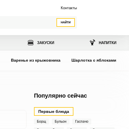
Контакты
НАЙТИ
🍔
🍹
ЗАКУСКИ
НАПИТКИ
ы
Варенье из крыжовника
Шарлотка с яблоками
Популярно сейчас
Первые блюда
Борщ
Бульон
Гаспачо