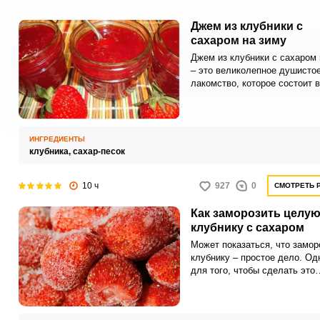
Джем из клубники с
сахаром на зиму
Джем из клубники с сахаром 
– это великолепное душисто
лакомство, которое состоит в
двух компонентов. Для джем
можно взять те ягоды, котор
сгодились в другие заготовки
немного помятые и недозрев
ИНГРЕДИЕНТЫ
тоже подойдут.
клубника,
сахар-песок
10 ч
927
0
СМОТРЕТЬ 
Как заморозить целу
клубнику с сахаром
Может показаться, что замор
клубнику – простое дело. Од
для того, чтобы сделать это
правильно, необходимо собл
несколько правил по подгото
ягод, которые мы опишем в р