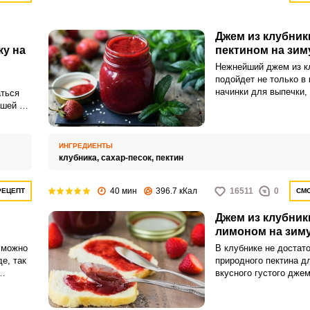
стандартной пропорци
Джем из клубник
ку на
пектином на зим
Нежнейший джем из к
подойдет не только в 
начинки для выпечки, 
аться
самостоятельный десе
шей с
Добавление пектина с
лакомство еще более 
ИНГРЕДИЕНТЫ
клубника,
сахар-песок,
пектин
ВХОД НА САЙТ
РЕГИСТРАЦИЯ
40 мин
396.7 кКал
16511
0
РЕЦЕПТ
СМО
Войдите
с помощью социальных сетей:
Джем из клубник
лимоном на зим
 можно
В клубнике не достат
е, так
природного пектина д
или
вкусного густого джем
если не использоват
ых
агенты, необходимо с