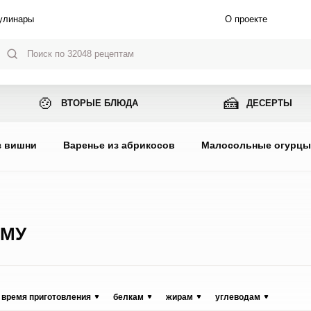
улинары
О проекте
🍲
🍰
ВТОРЫЕ БЛЮДА
ДЕСЕРТЫ
з вишни
Варенье из абрикосов
Малосольные огурц
ИМУ
время приготовления
белкам
жирам
углеводам