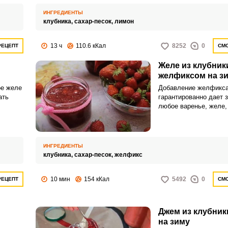
ут дать
пропорцию сахара и д
лимонный сок, которы
ИНГРЕДИЕНТЫ
недостающие веществ
клубника,
сахар-песок,
лимон
позволит закатке хор
13 ч
110.6 кКал
8252
0
РЕЦЕПТ
СМО
Запомнить меня
Желе из клубник
ВХОД
желфиксом на з
ое желе
Добавление желфикс
ЕЩЕ НЕ ЗАРЕГИСТРИРОВАННЫ?
ать
гарантированно дает з
любое варенье, желе,
Забыли пароль?
 агар-
получится густым и п
Приготовим клубничн
именно таким образом
ИНГРЕДИЕНТЫ
клубника,
сахар-песок,
желфикс
10 мин
154 кКал
5492
0
РЕЦЕПТ
СМО
Джем из клубник
на зиму