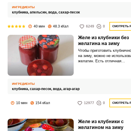
прожилок, поскольку они мог
горечь в готовом напитке.
ИНГРЕДИЕНТЫ
клубника,
апельсин,
вода,
сахар-песок
40 мин
48.3 кКал
6249
0
СМОТРЕТЬ 
Желе из клубники без
желатина на зиму
Чтобы приготовить клубничн
на зиму, можно не использов
желатин. Есть отличная
растительная альтернатива –
агар.
ИНГРЕДИЕНТЫ
клубника,
сахар-песок,
вода,
агар-агар
10 мин
154 кКал
12977
0
СМОТРЕТЬ 
Желе из клубники с
желатином на зиму