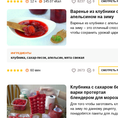
12 ч
145.07 кКал
8237
0
СМОТРЕТЬ 
Варенье из клубники 
апельсином на зиму
Варенье из клубники с апель
на зиму – это отличный спосо
чтобы сохранить урожай цар
летнего ягодного сезона – кл
вместе с теми витаминами,
минералами и прочими поле
веществами, которые в ней
ИНГРЕДИЕНТЫ
содержатся и наверняка приг
клубника,
сахар-песок,
апельсин,
мята свежая
ослабшему и соскучившемус
летнему солнцу организму с
60 мин
зимы. Не все знают, но вкус
2673
0
СМОТРЕТЬ 
клубники великолепно сочета
вкусом и ароматом апельсин
такое варенье получается
Клубника c cахаром б
насыщенней традиционного
варки протертая
клубничного варенья и имеет
блендером для мороз
пикантный вкус.Советы по
ингредиентам:В процессе
Для того чтобы заготовить к
приготовления варенья испо
на зиму по данному рецепту,
только свежие и спелые ягод
понадобятся пакеты для льда
фрукты, без признаков ударо