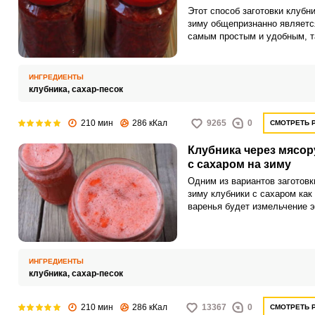
Этот способ заготовки клубни
зиму общепризнанно являетс
самым простым и удобным, т
ягода долго сохраняет вкус и
аромат свежей клубники, но 
нужен большой холодильник.
ИНГРЕДИЕНТЫ
Перетирают клубнику или
клубника,
сахар-песок
картофельной толкушкой, ил
блендером, но в этом случае
210 мин
286 кКал
9265
0
СМОТРЕТЬ 
будет жидкой.
Клубника через мясор
с сахаром на зиму
Одним из вариантов заготовк
зиму клубники с сахаром как
варенья будет измельчение э
ягоды на мясорубке. Оно
получается чем-то средним 
протертой ягодой и измельче
блендером.
ИНГРЕДИЕНТЫ
клубника,
сахар-песок
210 мин
286 кКал
13367
0
СМОТРЕТЬ 