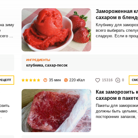
Замороженная кл
сахаром в бленд
на зиму
Клубнику для заморо
е
всего выбирать спелу
сего из
сладкую. Если в проц
а
подготовки вы будете
ые не
ягоды, собранные с гр
,
старайтесь затеять сб
шие,
жаркую погоду, иначе
ИНГРЕДИЕНТЫ
раскиснет.
клубника,
сахар-песок
35 мин
220 кКал
15316
0
РЕЦЕПТ
СМО
ю
Как заморозить 
сахаром в пакет
озить
Пакеты для заморозки
нако
должны быть целыми,
посторонних запахов,
юсти
сухими. После промыв
вке
обязательно нужно да
ецепте.
обсохнуть, чтобы при 