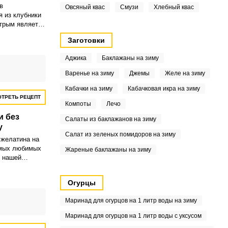
в
Овсяный квас
Смузи
Хлебный квас
я из клубники
трым является
варки. Основа
Заготовки
ики и сахара
еменно
Аджика
Баклажаны на зиму
м и
Варенье на зиму
Джемы
Желе на зиму
Кабачки на зиму
Кабачковая икра на зиму
ТРЕТЬ РЕЦЕПТ
Компоты
Лечо
и без
Салаты из баклажанов на зиму
у
Салат из зеленых помидоров на зиму
 желатина на
амых любимых
Жареные баклажаны на зиму
в нашей
о в нашей. Ну
лубничного
Огурцы
годами внутри.
Маринад для огурцов на 1 литр воды на зиму
Маринад для огурцов на 1 литр воды с уксусом