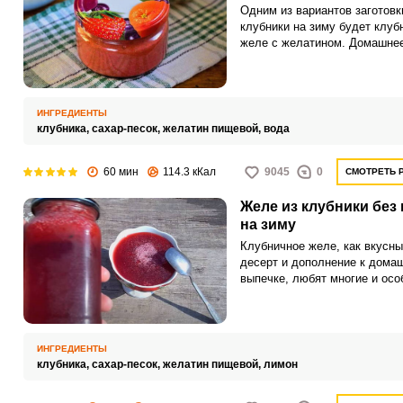
Одним из вариантов заготовк
клубники на зиму будет клуб
желе с желатином. Домашне
клубничное желе, в отличие 
известного прозрачного десер
будет таким плотным, но дос
густым.
ИНГРЕДИЕНТЫ
клубника,
сахар-песок,
желатин пищевой,
вода
60 мин
114.3 кКал
9045
0
СМОТРЕТЬ 
Желе из клубники без
на зиму
Клубничное желе, как вкусны
десерт и дополнение к дома
выпечке, любят многие и осо
дети. Заготовить его можно 
способами.
ИНГРЕДИЕНТЫ
клубника,
сахар-песок,
желатин пищевой,
лимон