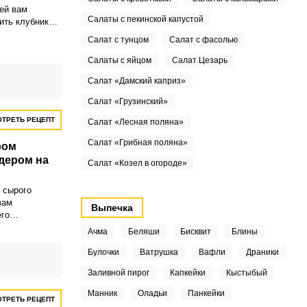
ей вам
Салаты с пекинской капустой
ить клубнику с
небольших
Салат с тунцом
Салат с фасолью
Этот способ
понравится,
Салаты с яйцом
Салат Цезарь
елые ягоды
Салат «Дамский каприз»
ели.
Салат «Грузинский»
ТРЕТЬ РЕЦЕПТ
Салат «Лесная поляна»
Салат «Грибная поляна»
ром
дером на
Салат «Козел в огороде»
 сырого
вам
Выпечка
его
ощью блендера,
Ачма
Беляши
Бисквит
Блины
ть хорошую
заготовки. При
Булочки
Ватрушка
Вафли
Драники
ды блендером
Заливной пирог
Капкейки
Кыстыбый
чается более
му добавляют
Манник
Оладьи
Панкейки
ТРЕТЬ РЕЦЕПТ
ри