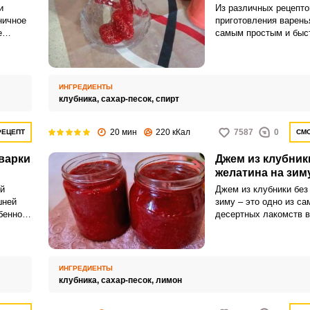
и
Из различных рецепто
ничное
приготовления варень
е
самым простым и быс
от
клубничный джем без 
та, не
его – пропорция клубн
таточно
1:1,5, а сахар одновр
является консерванто
ИНГРЕДИЕНТЫ
загустителем.
клубника,
сахар-песок,
спирт
20 мин
220 кКал
7587
0
РЕЦЕПТ
СМО
 варки
Джем из клубник
желатина на зим
й
Джем из клубники без
шней
зиму – это одно из с
бенно
десертных лакомств 
разными
стране, да и не тольк
кто из вас не любит к
варенья, да еще и с я
ИНГРЕДИЕНТЫ
клубника,
сахар-песок,
лимон