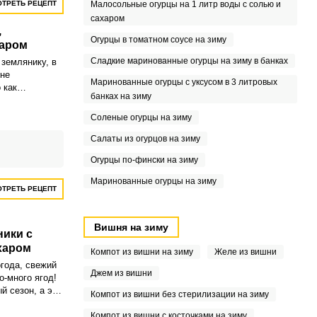
ТРЕТЬ РЕЦЕПТ
Малосольные огурцы на 1 литр воды с солью и
сахаром
,
Огурцы в томатном соусе на зиму
харом
Сладкие маринованные огурцы на зиму в банках
 землянику, в
не
Маринованные огурцы с уксусом в 3 литровых
 как
банках на зиму
, ведь много
шим способом
Соленые огурцы на зиму
ез потери
йств является
Салаты из огурцов на зиму
 перетертой с
Огурцы по-фински на зиму
Маринованные огурцы на зиму
ТРЕТЬ РЕЦЕПТ
Вишня на зиму
ники с
харом
Компот из вишни на зиму
Желе из вишни
огода, свежий
Джем из вишни
о-много ягод!
й сезон, а это
Компот из вишни без стерилизации на зиму
мо набросать
 запастись
Компот из вишни с косточками на зиму