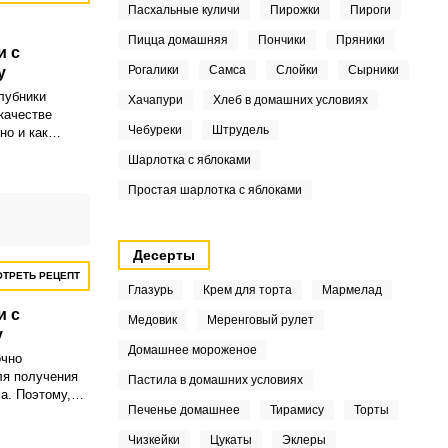
и.
Пасхальные куличи
Пирожки
Пироги
Пицца домашняя
Пончики
Пряники
и с
Рогалики
Самса
Слойки
Сырники
у
лубники
Хачапури
Хлеб в домашних условиях
качестве
Чебуреки
Штрудель
но и как
рт.
Шарлотка с яблоками
делает
густым.
Простая шарлотка с яблоками
Десерты
ТРЕТЬ РЕЦЕПТ
Глазурь
Крем для торта
Мармелад
и с
Медовик
Меренговый рулет
у
Домашнее мороженое
очно
ля получения
Пастила в домашних условиях
а. Поэтому,
Печенье домашнее
Тирамису
Торты
ь желирующие
облюдать
Чизкейки
Цукаты
Эклеры