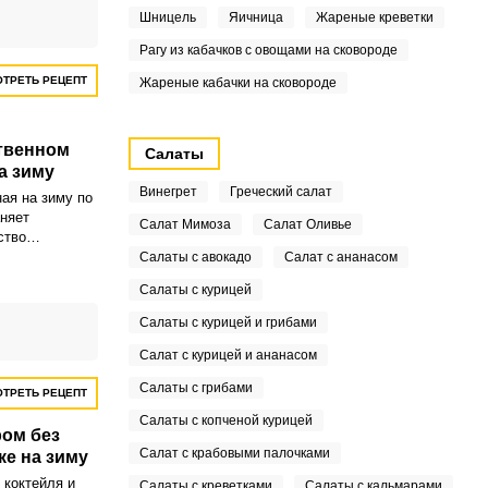
рка.
Шницель
Яичница
Жареные креветки
Рагу из кабачков с овощами на сковороде
ТРЕТЬ РЕЦЕПТ
Жареные кабачки на сковороде
твенном
Салаты
а зиму
Винегрет
Греческий салат
ая на зиму по
аняет
Салат Мимоза
Салат Оливье
ство
ки не теряет
Салаты с авокадо
Салат с ананасом
с. Ягодки
Салаты с курицей
жат форму, а
риторным, с
Салаты с курицей и грибами
Салат с курицей и ананасом
Салаты с грибами
ТРЕТЬ РЕЦЕПТ
Салаты с копченой курицей
ром без
Салат с крабовыми палочками
ке на зиму
 коктейля и
Салаты с креветками
Салаты с кальмарами