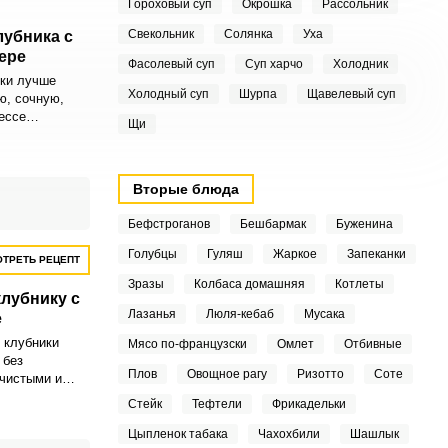
Гороховый суп
Окрошка
Рассольник
Свекольник
Солянка
Уха
убника с
ере
Фасолевый суп
Суп харчо
Холодник
зки лучше
Холодный суп
Шурпа
Щавелевый суп
ю, сочную,
ессе
Щи
 использовать
ядки,
ор в сухую и
 клубника
Вторые блюда
Бефстроганов
Бешбармак
Буженина
Голубцы
Гуляш
Жаркое
Запеканки
ТРЕТЬ РЕЦЕПТ
Зразы
Колбаса домашняя
Котлеты
клубнику с
Лазанья
Люля-кебаб
Мусака
е
 клубники
Мясо по-французски
Омлет
Отбивные
 без
Плов
Овощное рагу
Ризотто
Соте
 чистыми и
ки, ягодам
Стейк
Тефтели
Фрикадельки
ть время
заморозке не
Цыпленок табака
Чахохбили
Шашлык