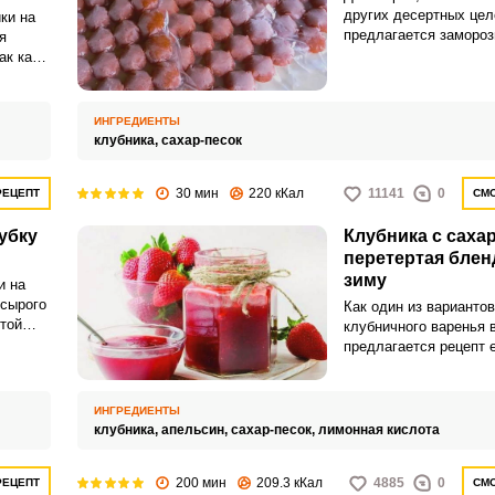
других десертных цел
ки на
предлагается замороз
я
сахаром без варки в 
ак как
пакетиках для льда. 
очень удобный и вам 
только
ведь замороженные ц
ИНГРЕДИЕНТЫ
клубники многим надо
клубника,
сахар-песок
и
 она
30 мин
220 кКал
11141
0
РЕЦЕПТ
СМО
убку
Клубника с саха
перетертая блен
зиму
и на
 сырого
Как один из вариантов
той
клубничного варенья 
предлагается рецепт 
между
приготовления с пом
нной
что позволяет получи
однородную текстуру 
ИНГРЕДИЕНТЫ
измельчении этой яго
клубника,
апельсин,
сахар-песок,
лимонная кислота
клубничное пюре полу
жидким, поэтому к не
200 мин
209.3 кКал
4885
0
РЕЦЕПТ
СМО
сахара больше, чем п