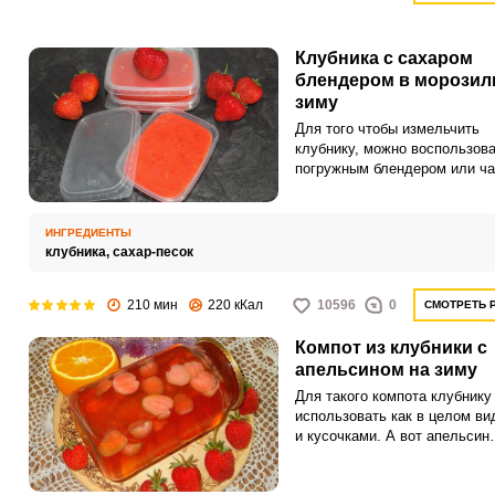
Клубника с сахаром
блендером в морозил
зиму
Для того чтобы измельчить
клубнику, можно воспользов
погружным блендером или ча
ножами. Ягоды для заготовок
должны быть без видимых
повреждений и гнили.
ИНГРЕДИЕНТЫ
клубника,
сахар-песок
210 мин
220 кКал
10596
0
СМОТРЕТЬ 
Компот из клубники с
апельсином на зиму
Для такого компота клубнику
использовать как в целом вид
и кусочками. А вот апельсин
рекомендуется полностью
освободить от кожуры и бел