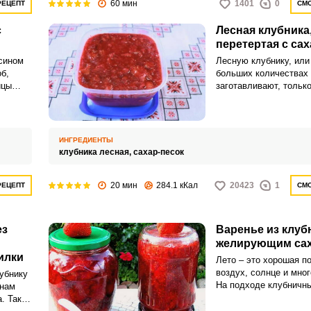
60 мин
1401
0
РЕЦЕПТ
СМО
с
Лесная клубника
перетертая с са
сином
Лесную клубнику, или
б,
больших количествах 
ицы
заготавливают, только
убники,
деликатес и лекарство
ее не соберешь. Луч
зными
хранения этой ягоды б
вкуса и полезных сво
ИНГРЕДИЕНТЫ
одятся
заморозка земляники,
клубника лесная,
сахар-песок
я по
сахаром.
реди
20 мин
284.1 кКал
20423
1
РЕЦЕПТ
СМО
ется со
ов,
ез
Варенье из клуб
желирующим са
 более
илки
Лето – это хорошая п
воздух, солнце и мног
лубнику
На подходе клубничны
льзуйте
 нам
значит, что необходи
ы и
. Так
идеи для того, чтобы
в и