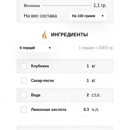
1,1 гр.
Волокна
На вес состава
На 100 грамм
ИНГРЕДИЕНТЫ
1 порция = 339,5 гр.
6 порций
кг
Клубника
1
кг
Сахар-песок
1
ст.л.
Вода
2
ч.л.
Лимонная кислота
0.3