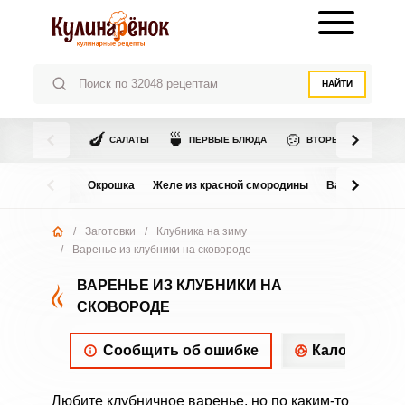
НАЙТИ
🍆
🍵
🍲
САЛАТЫ
ПЕРВЫЕ БЛЮДА
ВТОРЫЕ БЛЮДА
Окрошка
Желе из красной смородины
Варенье из в
/
Заготовки
/
Клубника на зиму
/
Варенье из клубники на сковороде
ВАРЕНЬЕ ИЗ КЛУБНИКИ НА
СКОВОРОДЕ
Сообщить об ошибке
Калорийнос
Любите клубничное варенье, но по каким-то