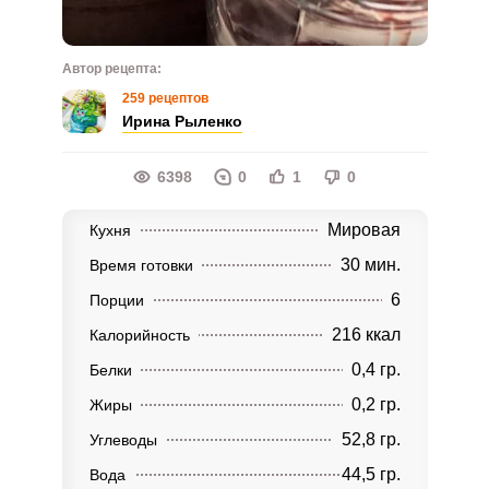
Автор рецепта:
259 рецептов
Ирина Рыленко
6398
0
1
0
Мировая
Кухня
30 мин.
Время готовки
6
Порции
216 ккал
Калорийность
0,4 гр.
Белки
0,2 гр.
Жиры
52,8 гр.
Углеводы
44,5 гр.
Вода