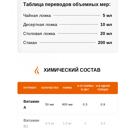
Таблица переводов
объемных мер:
Чайная ложка
5 мл
Десертная ложка
10 мл
Столовая ложка
20 мл
Стакан
200 мл
ХИМИЧЕСКИЙ СОСТАВ
% ОТ НОРМЫ
% В ОДНОЙ
НУТРИЕНТ
КОЛИЧЕСТВО
НОРМА
В 100 Г
ПОРЦИИ
Витамин
50 мкг
900 мкг
0.3
0.9
A
Витамин
0.3 мг
1.5 мг
1
3.3
В1