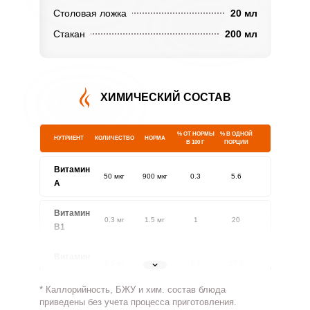
Столовая ложка
20 мл
Стакан
200 мл
ХИМИЧЕСКИЙ СОСТАВ
% ОТ НОРМЫ
% В ОДНОЙ
НУТРИЕНТ
КОЛИЧЕСТВО
НОРМА
В 100 Г
ПОРЦИИ
Витамин
50 мкг
900 мкг
0.3
5.6
A
Витамин
0.3 мг
1.5 мг
1
20
В1
Витамин
0.5 мг
1.8 мг
1.4
27.8
В2
* Каллорийность, БЖУ и хим. состав блюда
Витамин
приведены без учета процесса приготовления.
57 мг
500 мг
0.6
11.4