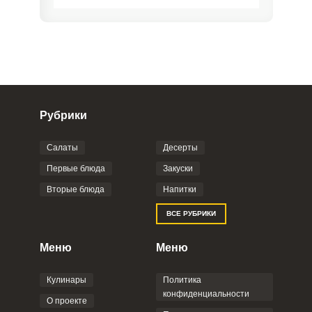
Рубрики
Салаты
Десерты
Фото до 4 шт, до 5 mb
ПРИКРЕПИТЬ
Первые блюда
Закуски
Вторые блюда
Напитки
Отправляя эту форму, вы соглашаетесь с
ВСЕ РУБРИКИ
Правилами сайта
,
Политикой
конфиденциальности
,
Политикой обработки
персональных данных
и
Пользовательским
Меню
Меню
соглашением
.
Кулинары
Политика
конфиденциальности
О проекте