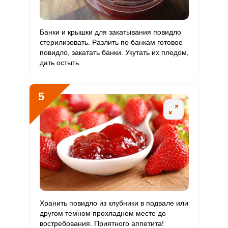
Рубидий
184 мкг
200 мкг
4.6
92
Селен
4 мкг
55 мкг
0.4
7.3
Банки и крышки для закатывания повидло
стерилизовать. Разлить по банкам готовое
Фтор
180 мкг
4000 мкг
0.2
4.5
повидло, закатать банки. Укутать их пледом,
дать остыть.
Хром
20 мкг
50 мкг
2
40
Цинк
1 мг
12 мг
0.4
8.1
5
Бор
1850 мкг
1200 мкг
7.7
154.2
Ванадий
90 мкг
20 мкг
22.3
450
Молибден
100 мкг
70 мкг
7.1
142.9
Хранить повидло из клубники в подвале или
другом темном прохладном месте до
востребования. Приятного аппетита!