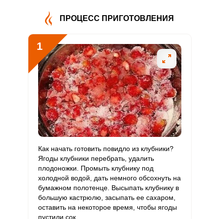
В4
ПРОЦЕСС ПРИГОТОВЛЕНИЯ
Витамин
1.8 мг
5 мг
1.8
36
В5
1
Витамин
0.6 мг
2 мг
1.5
30
В6
Витамин
100 мкг
400 мкг
1.2
25
В9
Витамин
0
3 мкг
0
0
В12
Сообщить об ошибке
Витамин
Как начать готовить повидло из клубники?
600 мкг
90 мкг
33.1
666.7
С
Ягоды клубники перебрать, удалить
ВХОД НА САЙТ
РЕГИСТРАЦИЯ
плодоножки. Промыть клубнику под
ШАГ
Ш
1 ИЗ 5
холодной водой, дать немного обсохнуть на
Витамин
0
10 мкг
0
0
бумажном полотенце. Высыпать клубнику в
D
Войдите
большую кастрюлю, засыпать ее сахаром,
с помощью социальных сетей:
оставить на некоторое время, чтобы ягоды
Витамин
5 мг
15 мг
1.7
33.3
пустили сок.
E