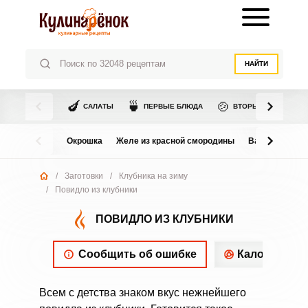
НАЙТИ
🍆
🍵
🍲
САЛАТЫ
ПЕРВЫЕ БЛЮДА
ВТОРЫЕ БЛЮДА
Окрошка
Желе из красной смородины
Варенье из в
/
Заготовки
/
Клубника на зиму
/
Повидло из клубники
ПОВИДЛО ИЗ КЛУБНИКИ
Сообщить об ошибке
Калорийнос
Всем с детства знаком вкус нежнейшего