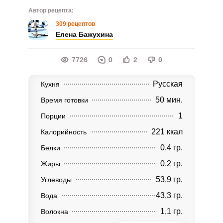
Автор рецепта:
309 рецептов
Елена Бажухина
7726
0
2
0
Русская
Кухня
50 мин.
Время готовки
1
Порции
221 ккал
Калорийность
0,4 гр.
Белки
0,2 гр.
Жиры
53,9 гр.
Углеводы
43,3 гр.
Вода
1,1 гр.
Волокна