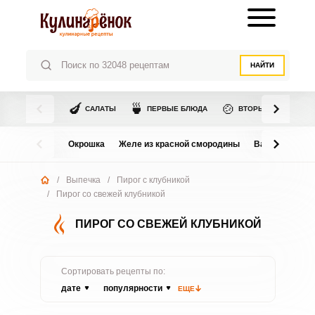
НАЙТИ
🍆
🍵
🍲
САЛАТЫ
ПЕРВЫЕ БЛЮДА
ВТОРЫЕ БЛЮДА
Окрошка
Желе из красной смородины
Варенье из в
/
Выпечка
/
Пирог с клубникой
/
Пирог со свежей клубникой
ПИРОГ СО СВЕЖЕЙ КЛУБНИКОЙ
Сортировать рецепты по:
дате
популярности
ЕЩЕ