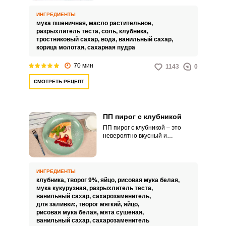
вариантами, он будет отличным
десертом не только для постных
ИНГРЕДИЕНТЫ
дней, но и для здорового
мука пшеничная,
масло растительное,
питания. В этом рецепте для
разрыхлитель теста,
соль,
клубника,
пирога замешиваем песочное
тростниковый сахар,
вода,
ванильный сахар,
тесто на охлажденном
корица молотая,
сахарная пудра
растительном масле,
разрыхлителе и клубничном
70 мин
1143
0
сиропе.
СМОТРЕТЬ РЕЦЕПТ
ПП пирог с клубникой
ПП пирог с клубникой – это
невероятно вкусный и
ароматный десерт, который
точно не навредит вашей
фигуре. Такая выпечка не
содержит добавленного сахара
ИНГРЕДИЕНТЫ
и порадует вас невысокой
клубника,
творог 9%,
яйцо,
рисовая мука белая,
калорийностью.
мука кукурузная,
разрыхлитель теста,
ванильный сахар,
сахарозаменитель,
для заливки:,
творог мягкий,
яйцо,
рисовая мука белая,
мята сушеная,
ванильный сахар,
сахарозаменитель