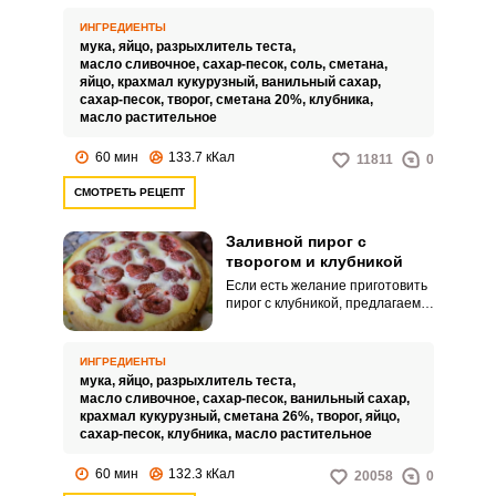
пирог с заливкой из творога и
сметаны можно приготовить и
ИНГРЕДИЕНТЫ
на праздничный стол – изделие
мука,
яйцо,
разрыхлитель теста,
выглядит очень привлекательно.
масло сливочное,
сахар-песок,
соль,
сметана,
яйцо,
крахмал кукурузный,
ванильный сахар,
сахар-песок,
творог,
сметана 20%,
клубника,
масло растительное
60 мин
133.7 кКал
11811
0
СМОТРЕТЬ РЕЦЕПТ
Заливной пирог с
творогом и клубникой
Если есть желание приготовить
пирог с клубникой, предлагаем
рассмотреть данный вариант.
Сделаем основу из песочного
теста – она обеспечит
ИНГРЕДИЕНТЫ
рассыпчатый корж и высокие
мука,
яйцо,
разрыхлитель теста,
бортики изделию.
масло сливочное,
сахар-песок,
ванильный сахар,
крахмал кукурузный,
сметана 26%,
творог,
яйцо,
сахар-песок,
клубника,
масло растительное
60 мин
132.3 кКал
20058
0