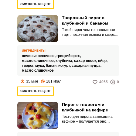
СМОТРЕТЬ РЕЦЕПТ
Творожный пирог с
клубникой и бананом
Запомнить меня
Такой пирог чем-то напоминает
тарт: песочная основа и сверху
творожно-фруктовая начинка.
ВХОД
Однако изделие по текстуре
довольно плотное и сытное,
ИНГРЕДИЕНТЫ
ЕЩЕ НЕ ЗАРЕГИСТРИРОВАННЫ?
поэтому больше оправдывает
печенье песочное,
грецкий орех,
«звание» пирога.
масло сливочное,
клубника,
сахар-песок,
яйцо,
творог,
мука,
банан,
йогурт,
сахарная пудра,
Забыли пароль?
масло сливочное
35 мин
181 кКал
4055
0
СМОТРЕТЬ РЕЦЕПТ
Пирог с творогом и
клубникой на кефире
Тесто для пирога замесим на
кефире – получается оно
средним по густоте и дает
среднепористый мякиш. В