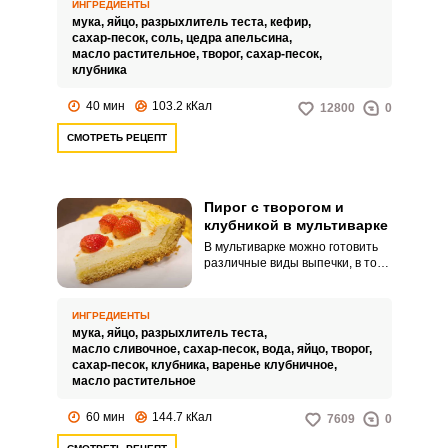
качестве начинки будем
ИНГРЕДИЕНТЫ
использовать клубнику и творог.
мука,
яйцо,
разрыхлитель теста,
кефир,
сахар-песок,
соль,
цедра апельсина,
масло растительное,
творог,
сахар-песок,
клубника
40 мин
103.2 кКал
12800
0
СМОТРЕТЬ РЕЦЕПТ
Пирог с творогом и
клубникой в мультиварке
В мультиварке можно готовить
различные виды выпечки, в том
числе и открытые пироги. В
данном рецепте готовим пирог с
творожной начинкой и
ИНГРЕДИЕНТЫ
клубникой.
мука,
яйцо,
разрыхлитель теста,
масло сливочное,
сахар-песок,
вода,
яйцо,
творог,
сахар-песок,
клубника,
варенье клубничное,
масло растительное
60 мин
144.7 кКал
7609
0