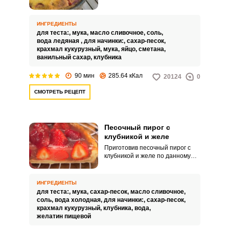
понятных и знакомых
ингредиентов, а результат
радует своим вкусом не менее
ИНГРЕДИЕНТЫ
популярных нынче тартов,
для теста:,
мука,
масло сливочное,
соль,
которые так часто можно
вода ледяная ,
для начинки:,
сахар-песок,
встретить в кондитерских.
крахмал кукурузный,
мука,
яйцо,
сметана,
Обязательно приготовьте, он
ванильный сахар,
клубника
настолько легок в
приготовлении, насколько
90 мин
285.64 кКал
20124
0
вкусен!
СМОТРЕТЬ РЕЦЕПТ
Песочный пирог с
клубникой и желе
Приготовив песочный пирог с
клубникой и желе по данному
рецепту, вы познакомитесь с
очень оригинальным
сочетанием хрустящей
ИНГРЕДИЕНТЫ
песочной основы, свежей
для теста:,
мука,
сахар-песок,
масло сливочное,
клубники, без какой-либо
соль,
вода холодная,
для начинки:,
сахар-песок,
термической обработки и
крахмал кукурузный,
клубника,
вода,
вкусного желе из
желатин пищевой
собственноручно