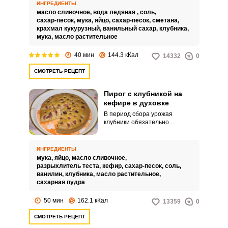
традиционным.
ИНГРЕДИЕНТЫ
масло сливочное,
вода ледяная ,
соль,
сахар-песок,
мука,
яйцо,
сахар-песок,
сметана,
крахмал кукурузный,
ванильный сахар,
клубника,
мука,
масло растительное
40 мин
144.3 кКал
14332
0
СМОТРЕТЬ РЕЦЕПТ
Пирог с клубникой на
кефире в духовке
В период сбора урожая
клубники обязательно
приготовьте пирог с этой сочной
ароматной ягодой. На готовку
времени много не потребуется.
ИНГРЕДИЕНТЫ
мука,
яйцо,
масло сливочное,
разрыхлитель теста,
кефир,
сахар-песок,
соль,
ванилин,
клубника,
масло растительное,
сахарная пудра
50 мин
162.1 кКал
13359
0
СМОТРЕТЬ РЕЦЕПТ