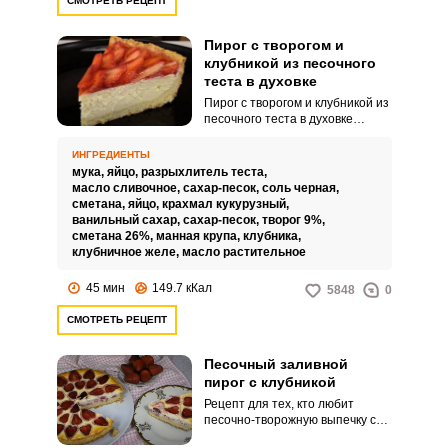
СМОТРЕТЬ РЕЦЕПТ
Пирог с творогом и
клубникой из песочного
теста в духовке
Пирог с творогом и клубникой из
песочного теста в духовке
получается отменным! Такой
пирог никого не оставит
ИНГРЕДИЕНТЫ
равнодушным. Хрустящая
мука,
яйцо,
разрыхлитель теста,
песочная основа, нежная
масло сливочное,
сахар-песок,
соль черная,
творожная начинка и
сметана,
яйцо,
крахмал кукурузный,
эффектная клубника в желе на
ванильный сахар,
сахар-песок,
творог 9%,
поверхности – это не только
сметана 26%,
манная крупа,
клубника,
очень вкусно, но и красиво.
клубничное желе,
масло растительное
45 мин
149.7 кКал
5848
0
СМОТРЕТЬ РЕЦЕПТ
Песочный заливной
пирог с клубникой
Рецепт для тех, кто любит
песочно-творожную выпечку с
ягодами. Открытый клубничный