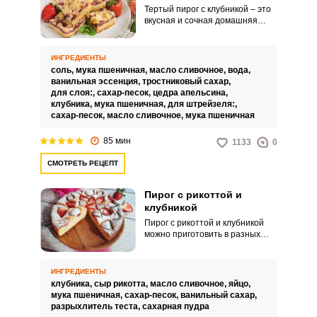
Тертый пирог с клубникой – это
вкусная и сочная домашняя
выпечка. Готовится довольно
просто и быстро.
ИНГРЕДИЕНТЫ
соль,
мука пшеничная,
масло сливочное,
вода,
ванильная эссенция,
тростниковый сахар,
для слоя:,
сахар-песок,
цедра апельсина,
клубника,
мука пшеничная,
для штрейзеля:,
сахар-песок,
масло сливочное,
мука пшеничная
85 мин
1133
0
СМОТРЕТЬ РЕЦЕПТ
Пирог с рикоттой и
клубникой
Пирог с рикоттой и клубникой
можно приготовить в разных
вариантах. В этом рецепте вам
предлагается тесто замесить с
рикоттой, небольшим
ИНГРЕДИЕНТЫ
количеством муки, яйцом,
клубника,
сыр рикотта,
масло сливочное,
яйцо,
сливочным маслом, сахаром и
мука пшеничная,
сахар-песок,
ванильный сахар,
разрыхлителем, что текстуру
разрыхлитель теста,
сахарная пудра
пирога сделает нежной и