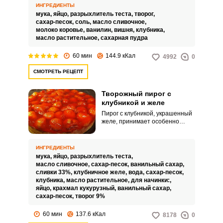
сочных кисло-сладких ягод – это
ИНГРЕДИЕНТЫ
очень вкусно! Подавать такой
мука,
яйцо,
разрыхлитель теста,
творог,
пирог рекомендуем полностью
сахар-песок,
соль,
масло сливочное,
остывшим, чтобы текстура
молоко коровье,
ванилин,
вишня,
клубника,
мякиша стала стабильной,
масло растительное,
сахарная пудра
рассыпчатой и рыхлой.
60 мин
144.9 кКал
4992
0
СМОТРЕТЬ РЕЦЕПТ
Творожный пирог с
клубникой и желе
Пирог с клубникой, украшенный
ВХОД НА САЙТ
РЕГИСТРАЦИЯ
желе, принимает особенно
праздничный вид: глянцевые
ягоды выглядят очень
Войдите
аппетитно. Творожная начинка
ИНГРЕДИЕНТЫ
отлично сочетается с ягодами и
с помощью социальных сетей:
мука,
яйцо,
разрыхлитель теста,
рассыпчатой песочной основой
масло сливочное,
сахар-песок,
ванильный сахар,
– такую комбинацию можно
сливки 33%,
клубничное желе,
вода,
сахар-песок,
назвать уже классической.
клубника,
масло растительное,
для начинки:,
яйцо,
крахмал кукурузный,
ванильный сахар,
или
сахар-песок,
творог 9%
60 мин
137.6 кКал
8178
0