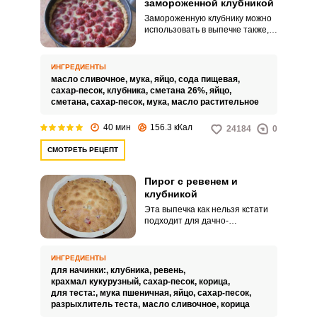
замороженной клубникой
Замороженную клубнику можно
использовать в выпечке также,
как и свежую. В данном рецепте
пирога ее можно даже не
размораживать.
ИНГРЕДИЕНТЫ
масло сливочное,
мука,
яйцо,
сода пищевая,
сахар-песок,
клубника,
сметана 26%,
яйцо,
сметана,
сахар-песок,
мука,
масло растительное
40 мин
156.3 кКал
24184
0
СМОТРЕТЬ РЕЦЕПТ
Пирог с ревенем и
клубникой
Эта выпечка как нельзя кстати
подходит для дачно-
деревенского сезона. Этот
пирог легко приготовить именно
в летний сезон, когда под рукой
ИНГРЕДИЕНТЫ
всегда есть свежая клубничка и
для начинки:,
клубника,
ревень,
ревень.
крахмал кукурузный,
сахар-песок,
корица,
для теста:,
мука пшеничная,
яйцо,
сахар-песок,
разрыхлитель теста,
масло сливочное,
корица