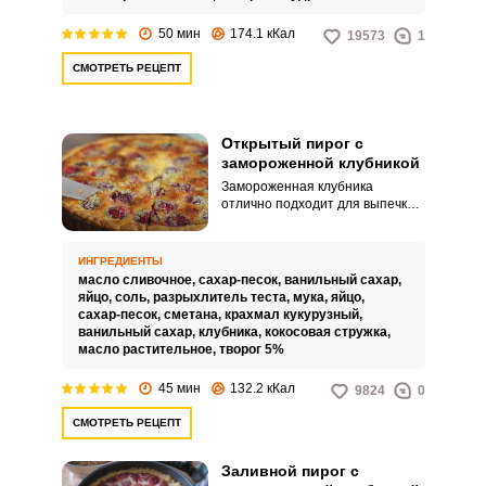
50 мин
174.1 кКал
19573
1
СМОТРЕТЬ РЕЦЕПТ
Открытый пирог с
замороженной клубникой
Замороженная клубника
отлично подходит для выпечки
пирогов. В данном рецепте
необходимо полностью
разморозить ее, а сок,
ИНГРЕДИЕНТЫ
выделившийся в процессе,
масло сливочное,
сахар-песок,
ванильный сахар,
обязательно слить, чтобы в
яйцо,
соль,
разрыхлитель теста,
мука,
яйцо,
начинку не попало слишком
сахар-песок,
сметана,
крахмал кукурузный,
много влаги.
ванильный сахар,
клубника,
кокосовая стружка,
масло растительное,
творог 5%
45 мин
132.2 кКал
9824
0
СМОТРЕТЬ РЕЦЕПТ
Заливной пирог с