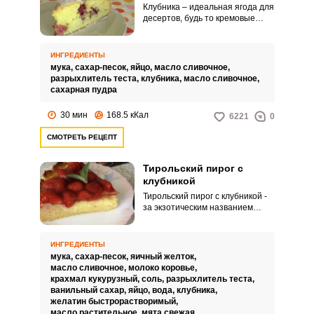
Клубника – идеальная ягода для
десертов, будь то кремовые
композиции, желейные текстуры
или выпечка из теста.
Предлагаем незамысловатый
ИНГРЕДИЕНТЫ
рецепт бисквитного пирога с
мука,
сахар-песок,
яйцо,
масло сливочное,
клубникой.
разрыхлитель теста,
клубника,
масло сливочное,
сахарная пудра
30 мин
168.5 кКал
6221
0
СМОТРЕТЬ РЕЦЕПТ
Тирольский пирог с
клубникой
Тирольский пирог с клубникой -
за экзотическим названием
скрывается вкуснейшая
выпечка: песочный корж с
нежной кремовой прослойкой и
ИНГРЕДИЕНТЫ
сочными ягодами в желе на
мука,
сахар-песок,
яичный желток,
поверхности. Это не только
масло сливочное,
молоко коровье,
очень вкусно, но и эффектно –
крахмал кукурузный,
соль,
разрыхлитель теста,
такой пирог без внимания точно
ванильный сахар,
яйцо,
вода,
клубника,
не останется, будь то семейное
желатин быстрорастворимый,
чаепитие или застолье с
масло растительное,
мята свежая