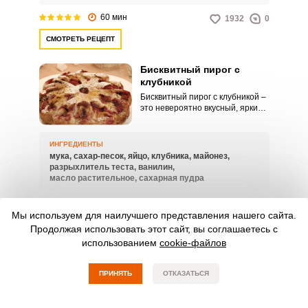
60 мин
1932
0
СМОТРЕТЬ РЕЦЕПТ
Бисквитный пирог с
клубникой
Бисквитный пирог с клубникой –
это невероятно вкусный, яркий и
привлекательный десерт,
который идеально подойдет как
для семейных праздников, так и
ИНГРЕДИЕНТЫ
скромных домашних чаепитий.
мука,
сахар-песок,
яйцо,
клубника,
майонез,
Для приготовления такого
разрыхлитель теста,
ванилин,
аппетитного пирога
масло растительное,
сахарная пудра
используйте наш проверенный
пошаговый рецепт.
60 мин
631
0
Мы используем для наилучшего представления нашего сайта.
СМОТРЕТЬ РЕЦЕПТ
Продолжая использовать этот сайт, вы соглашаетесь с
использованием
cookie-файлов
Творожный пирог с
клубникой в духовке
ПРИНЯТЬ
ОТКАЗАТЬСЯ
Творожный пирог с клубникой в
духовке – это очень нежное по
вкусу, привлекательное и