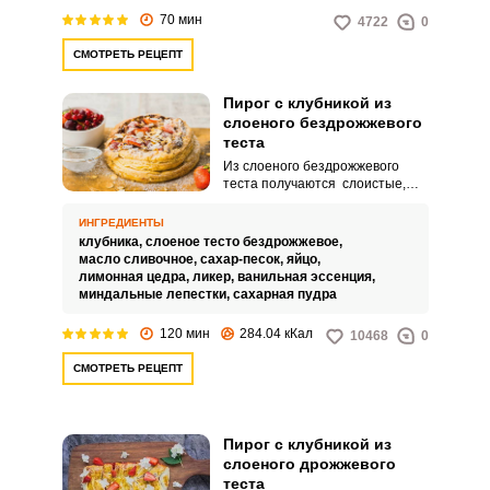
70 мин
4722
0
СМОТРЕТЬ РЕЦЕПТ
Пирог с клубникой из
слоеного бездрожжевого
теста
Из слоеного бездрожжевого
теста получаются слоистые,
хрупкие и хрустящие изделия,
которые прекрасно сочетаются
ИНГРЕДИЕНТЫ
с кремовыми начинками и
клубника,
слоеное тесто бездрожжевое,
свежими, сочными ягодами.
масло сливочное,
сахар-песок,
яйцо,
Именно таким получится пирог
лимонная цедра,
ликер,
ванильная эссенция,
по этому рецепту, а еще он
миндальные лепестки,
сахарная пудра
настолько красив, что его можно
смело подавать к праздничному
120 мин
284.04 кКал
10468
0
столу.
СМОТРЕТЬ РЕЦЕПТ
Пирог с клубникой из
слоеного дрожжевого
теста