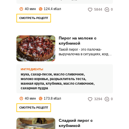
40 мин
124.4 кКал
5844
0
СМОТРЕТЬ РЕЦЕПТ
Пирог на молоке с
клубникой
Такой пирог - это палочка-
выручалочка в ситуациях, когда
гости уже на пороге, а к чаю
ничего нет. Быстро замешиваем
тесто на молоке, выкладываем
ИНГРЕДИЕНТЫ
его в форму, распределяем
мука,
сахар-песок,
масло сливочное,
сверху клубнику и отправляем в
молоко коровье,
разрыхлитель теста,
духовку.
манная крупа,
клубника,
масло сливочное,
сахарная пудра
40 мин
173.8 кКал
3294
0
СМОТРЕТЬ РЕЦЕПТ
Сладкий пирог с
клубникой