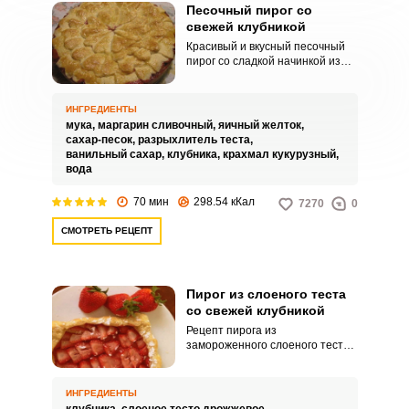
Песочный пирог со
свежей клубникой
Красивый и вкусный песочный
пирог со сладкой начинкой из
свежей клубники это идеальное
угощение для вечернего
чаепития. Приготовить его
ИНГРЕДИЕНТЫ
можно из привычных для
мука,
маргарин сливочный,
яичный желток,
большинства хозяек
сахар-песок,
разрыхлитель теста,
ингредиентов – муки, маргарина,
ванильный сахар,
клубника,
крахмал кукурузный,
сахара и конечно же клубники.
вода
70 мин
298.54 кКал
7270
0
СМОТРЕТЬ РЕЦЕПТ
Пирог из слоеного теста
со свежей клубникой
Рецепт пирога из
замороженного слоеного теста
сов свежей клубникой настолько
просто, что с ни справится даже
сама неопытная хозяйка. При
ИНГРЕДИЕНТЫ
этом он получается очень