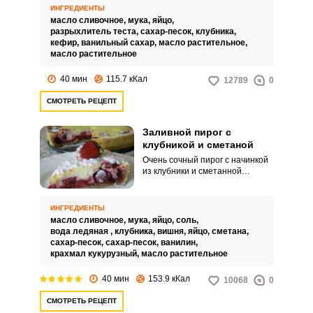
особенной. При замесе теста
ИНГРЕДИЕНТЫ
важно учесть повышенную
масло сливочное,
мука,
яйцо,
сочность ягоды и ввести в
разрыхлитель теста,
сахар-песок,
клубника,
состав достаточно жиров.
кефир,
ванильный сахар,
масло растительное,
масло растительное
40 мин
115.7 кКал
12789
0
СМОТРЕТЬ РЕЦЕПТ
Заливной пирог с
клубникой и сметаной
Очень сочный пирог с начинкой
из клубники и сметанной
заливкой. Ароматная ягода
отлично сочетается со сладкой
сметаной.
ИНГРЕДИЕНТЫ
масло сливочное,
мука,
яйцо,
соль,
вода ледяная ,
клубника,
вишня,
яйцо,
сметана,
сахар-песок,
сахар-песок,
ванилин,
крахмал кукурузный,
масло растительное
40 мин
153.9 кКал
10068
0
СМОТРЕТЬ РЕЦЕПТ