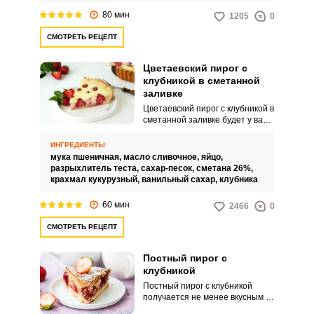
подобной пудингу.
80 мин
1205
0
СМОТРЕТЬ РЕЦЕПТ
Цветаевский пирог с
клубникой в сметанной
заливке
Цветаевский пирог с клубникой в
сметанной заливке будет у вас
не менее вкусным вариантом
летней выпечки в сравнении с
ИНГРЕДИЕНТЫ
классическим с яблоками. В этом
мука пшеничная,
масло сливочное,
яйцо,
рецепте для пирога
разрыхлитель теста,
сахар-песок,
сметана 26%,
замешиваем рассыпчатое
крахмал кукурузный,
ванильный сахар,
клубника
песочное тесто.
60 мин
2466
0
СМОТРЕТЬ РЕЦЕПТ
Постный пирог с
клубникой
Постный пирог с клубникой
получается не менее вкусным в
сравнении с классическими