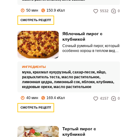
гостями.
50 мин
150.9 кКал
5532
0
СМОТРЕТЬ РЕЦЕПТ
Яблочный пирог с
клубникой
Сочный румяный пирог, который
особенно хорош в теплом виде.
Тесто – рассыпчатое, нежное,
начинка – влажная и ароматная.
ИНГРЕДИЕНТЫ
мука,
крахмал кукурузный,
сахар-песок,
яйцо,
разрыхлитель теста,
масло растительное,
лимонная цедра,
лимонный сок,
яблоки,
клубника,
кедровые орехи,
масло растительное
40 мин
169.4 кКал
4157
0
СМОТРЕТЬ РЕЦЕПТ
Тертый пирог с
клубникой