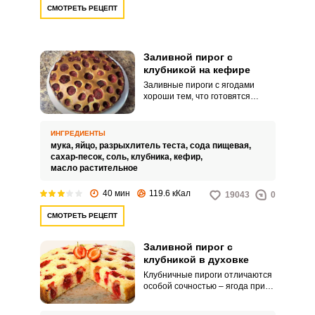
СМОТРЕТЬ РЕЦЕПТ
Заливной пирог с
клубникой на кефире
Заливные пироги с ягодами
хороши тем, что готовятся
быстро и просто. Пожалуй,
главный момент в
приготовлении теста – это
ИНГРЕДИЕНТЫ
использование миксера.
мука,
яйцо,
разрыхлитель теста,
сода пищевая,
сахар-песок,
соль,
клубника,
кефир,
масло растительное
40 мин
119.6 кКал
19043
0
СМОТРЕТЬ РЕЦЕПТ
Заливной пирог с
клубникой в духовке
Клубничные пироги отличаются
особой сочностью – ягода при
выпечке выделяет влагу, что и
делает выпечку такой