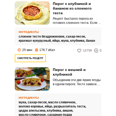
Пирог с клубникой и
бананом из слоеного
теста
Рецепт быстрого пирога из
готового слоеного теста. Если в
холодильнике залежалась пачка
этого полуфабриката, самое
ИНГРЕДИЕНТЫ
время его использовать.
слоеное тесто бездрожжевое,
сахар-песок,
крахмал кукурузный,
яйцо,
мука,
клубника,
банан
25 мин
178.7 кКал
12758
0
СМОТРЕТЬ РЕЦЕПТ
Пирог с вишней и
клубникой
Объединим эти две яркие ягоды
в одном пироге. Тесто замесим с
добавлением сливочного масла
– мякиш получится
рассыпчатым и не размокнет
ИНГРЕДИЕНТЫ
под воздействием ягодного сока.
мука,
сахар-песок,
масло сливочное,
молоко коровье,
яйцо,
разрыхлитель теста,
цедра апельсина,
клубника,
вишня,
масло сливочное,
сахарная пудра