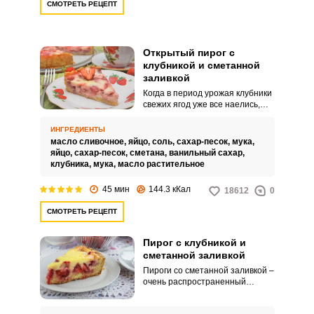
СМОТРЕТЬ РЕЦЕПТ
Открытый пирог с
клубникой и сметанной
заливкой
Когда в период урожая клубники
свежих ягод уже все наелись,
самое время готовить вкусную
сочную выпечку. Пироги с
ИНГРЕДИЕНТЫ
клубникой очень нежные: по
масло сливочное,
яйцо,
соль,
сахар-песок,
мука,
виду и вкусу они могут успешно
яйцо,
сахар-песок,
сметана,
ванильный сахар,
конкурировать с деликатными
клубника,
мука,
масло растительное
тортами и пирожными.
45 мин
144.3 кКал
18612
0
СМОТРЕТЬ РЕЦЕПТ
Пирог с клубникой и
сметанной заливкой
Пироги со сметанной заливкой –
очень распространенный
вариант выпечки с ягодами.
Такое сочетание стало уже