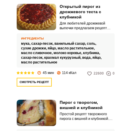
Открытый пирог из
дрожжевого теста с
клубникой
Для любителей дрожжевой
выпечки предлагаем рецепт
открытого пирога с клубникой.
Очень сочная, ароматная
ИНГРЕДИЕНТЫ
ягодная начинка, мягкое
мука,
сахар-песок,
ванильный сахар,
соль,
воздушное тесто и румяная
сухие дрожжи,
яйцо,
масло растительное,
нежная корочка – кусочек такого
масло сливочное,
молоко коровье,
клубника,
лакомства идеально завершит
сахар-песок,
крахмал кукурузный,
вода,
яйцо,
любую трапезу.
масло растительное
45 мин
114 кКал
22600
0
СМОТРЕТЬ РЕЦЕПТ
Пирог с творогом,
вишней и клубникой
Простой рецепт творожного
пирога с вишней и клубникой.
Нежное тесто с румяной
корочкой и с включениями