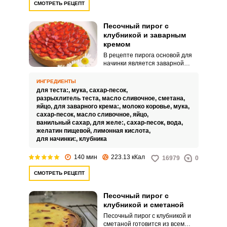
СМОТРЕТЬ РЕЦЕПТ
Песочный пирог с
клубникой и заварным
кремом
В рецепте пирога основой для
начинки является заварной
крем, который на
профессиональном языке
ИНГРЕДИЕНТЫ
кондитеров называется
для теста:,
мука,
сахар-песок,
патисьер. Его готовят из яиц,
разрыхлитель теста,
масло сливочное,
сметана,
молока и сахара, с
яйцо,
для заварного крема:,
молоко коровье,
мука,
добавлением муки и сливочного
сахар-песок,
масло сливочное,
яйцо,
масла.
ванильный сахар,
для желе:,
сахар-песок,
вода,
желатин пищевой,
лимонная кислота,
для начинки:,
клубника
140 мин
223.13 кКал
16979
0
СМОТРЕТЬ РЕЦЕПТ
Песочный пирог с
клубникой и сметаной
Песочный пирог с клубникой и
сметаной готовится из всем