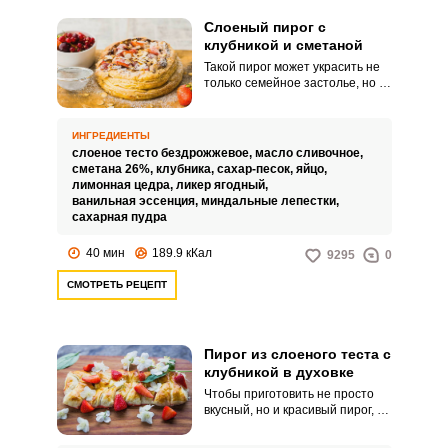
Слоеный пирог с
клубникой и сметаной
Такой пирог может украсить не
только семейное застолье, но и
стать гвоздем праздничного
стола. Выглядит он эффектно,
обладает приятным сливочно-
ИНГРЕДИЕНТЫ
ягодным вкусом, а готовится при
слоеное тесто бездрожжевое,
масло сливочное,
всем при этом очень просто.
сметана 26%,
клубника,
сахар-песок,
яйцо,
лимонная цедра,
ликер ягодный,
ванильная эссенция,
миндальные лепестки,
сахарная пудра
40 мин
189.9 кКал
9295
0
СМОТРЕТЬ РЕЦЕПТ
Пирог из слоеного теста с
клубникой в духовке
Чтобы приготовить не просто
вкусный, но и красивый пирог, не
нужно тратить много времени.
Хлопоты хозяйки существенно