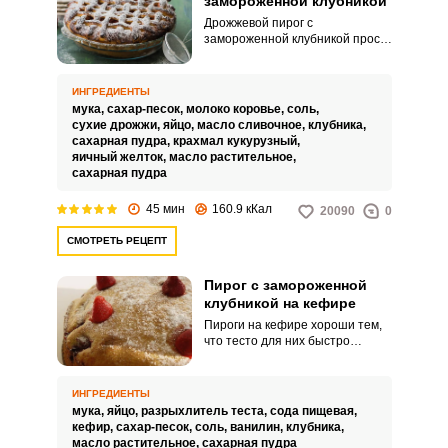
замороженной клубникой
Дрожжевой пирог с
замороженной клубникой прост
вкусен и понравится вашим
домочадцам! Пироги на
дрожжевом тесте всегда
ИНГРЕДИЕНТЫ
ассоциируются с теплой
мука,
сахар-песок,
молоко коровье,
соль,
домашней атмосферой и уютом.
сухие дрожжи,
яйцо,
масло сливочное,
клубника,
Кусочек такой выпечки сразу
сахарная пудра,
крахмал кукурузный,
поднимет настроение и
яичный желток,
масло растительное,
настроит на позитивный лад.
сахарная пудра
45 мин
160.9 кКал
20090
0
СМОТРЕТЬ РЕЦЕПТ
Пирог с замороженной
клубникой на кефире
Пироги на кефире хороши тем,
что тесто для них быстро
замешивается, хорошо
пропекается и заметно
поднимается. Мякиш выходит
ИНГРЕДИЕНТЫ
пористым и чуть влажным, а
мука,
яйцо,
разрыхлитель теста,
сода пищевая,
корочка – мягкой и румяной.
кефир,
сахар-песок,
соль,
ванилин,
клубника,
масло растительное,
сахарная пудра