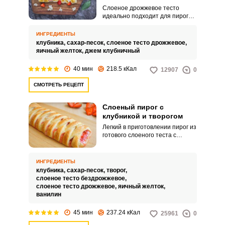
Слоеное дрожжевое тесто
идеально подходит для пирогов.
При выпечке оно становится
мягким и пышным.
ИНГРЕДИЕНТЫ
клубника,
сахар-песок,
слоеное тесто дрожжевое,
яичный желток,
джем клубничный
40 мин
218.5 кКал
12907
0
СМОТРЕТЬ РЕЦЕПТ
Слоеный пирог с
клубникой и творогом
Легкий в приготовлении пирог из
готового слоеного теста с
творожной начинкой и свежей
клубникой порадует вас своим
превосходным вкусом и
ИНГРЕДИЕНТЫ
оригинальной формой.
клубника,
сахар-песок,
творог,
Попробуйте его приготовить и
слоеное тесто бездрожжевое,
вам обязательно понравится.
слоеное тесто дрожжевое,
яичный желток,
ванилин
45 мин
237.24 кКал
25961
0