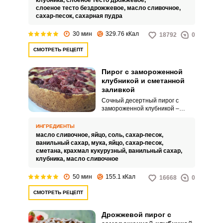
клубника,
слоеное тесто дрожжевое,
вкусным, за счет сочетания
слоеное тесто бездрожжевое,
масло сливочное,
хрупкого слоеного теста и
сахар-песок,
сахарная пудра
сочной, сладкой клубники.
30 мин
329.76 кКал
18792
0
СМОТРЕТЬ РЕЦЕПТ
Пирог с замороженной
клубникой и сметанной
заливкой
Сочный десертный пирог с
замороженной клубникой –
готовить такую выпечку можно в
любое время года. Песочный
ИНГРЕДИЕНТЫ
корж получается рассыпчатым и
масло сливочное,
яйцо,
соль,
сахар-песок,
хрустящим, сметанная заливка
ванильный сахар,
мука,
яйцо,
сахар-песок,
после выпекания густеет и по
сметана,
крахмал кукурузный,
ванильный сахар,
консистенции и вкусу
клубника,
масло сливочное
напоминает плотный крем.
50 мин
155.1 кКал
16668
0
СМОТРЕТЬ РЕЦЕПТ
Дрожжевой пирог с