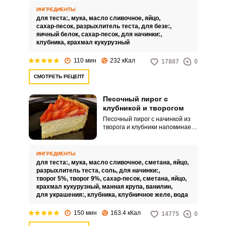
спрятанная под шапкой из
ИНГРЕДИЕНТЫ
воздушного безе – это один из
для теста:,
мука,
масло сливочное,
яйцо,
вкуснейших десертов, который
сахар-песок,
разрыхлитель теста,
для безе:,
вы с легкостью сможете
яичный белок,
сахар-песок,
для начинки:,
приготовить на своей кухне.
клубника,
крахмал кукурузный
Особенностью данного рецепта
является то, что песочное тесто
110 мин
232 кКал
17887
0
замешивается на растопленном
масле.
СМОТРЕТЬ РЕЦЕПТ
Песочный пирог с
клубникой и творогом
Песочный пирог с начинкой из
творога и клубники напоминает
чизкейк, отлично дополненный
сочностью и ярким вкусом
свежих ягод. Пирог получается
ИНГРЕДИЕНТЫ
настолько красивым, что вы
для теста:,
мука,
масло сливочное,
сметана,
яйцо,
можете, смело приготовить его
разрыхлитель теста,
соль,
для начинки:,
на праздничный стол.
творог 5%,
творог 9%,
сахар-песок,
сметана,
яйцо,
крахмал кукурузный,
манная крупа,
ванилин,
для украшения:,
клубника,
клубничное желе,
вода
150 мин
163.4 кКал
14775
0