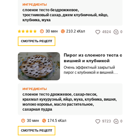
сокращаются, если
ИНГРЕДИЕНТЫ
использовать готовое слоеное
слоеное тесто бездрожжевое,
тесто, которое можно купить в
тростниковый сахар,
джем клубничный,
яйцо,
любом магазине в отделе
клубника,
мука
заморозки.
30 мин
210.2 кКал
4924
0
СМОТРЕТЬ РЕЦЕПТ
Пирог из слоеного теста с
вишней и клубникой
Очень эффектный закрытый
пирог с клубникой и вишней.
Яркая сочная начинка
«выглядывает» сквозь верхнюю
румяную корочку и вызывает
ИНГРЕДИЕНТЫ
непреодолимое желание снять
слоеное тесто дрожжевое,
сахар-песок,
поскорее пробу.
крахмал кукурузный,
яйцо,
мука,
клубника,
вишня,
молоко коровье,
масло растительное,
сахарная пудра
30 мин
174.5 кКал
9723
0
СМОТРЕТЬ РЕЦЕПТ