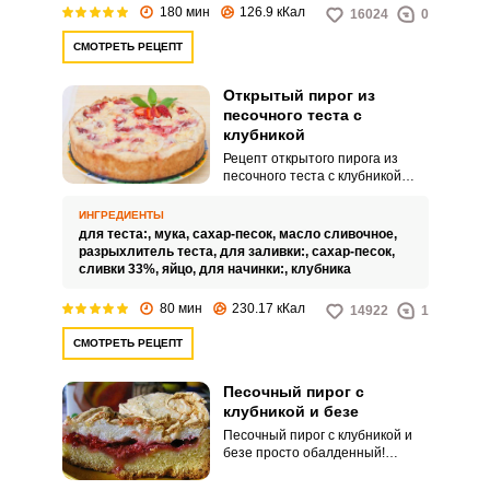
приготовленного клубничного
180 мин
126.9 кКал
16024
0
сока на желатине.
СМОТРЕТЬ РЕЦЕПТ
Открытый пирог из
песочного теста с
клубникой
Рецепт открытого пирога из
песочного теста с клубникой
научит вас использовать запас
замороженной ягоды с пользой,
ИНГРЕДИЕНТЫ
ведь просто размороженную
для теста:,
мука,
сахар-песок,
масло сливочное,
водянистую клубнику кушать не
разрыхлитель теста,
для заливки:,
сахар-песок,
очень вкусно. А в сочетании с
сливки 33%,
яйцо,
для начинки:,
клубника
песочным тестом и сливочной
заливкой вы получите отличный
80 мин
230.17 кКал
14922
1
десерт к семейному чаепитию.
СМОТРЕТЬ РЕЦЕПТ
Песочный пирог с
клубникой и безе
Песочный пирог с клубникой и
безе просто обалденный!
Тающая во рту песочная основа,
сочная и ароматная клубника,