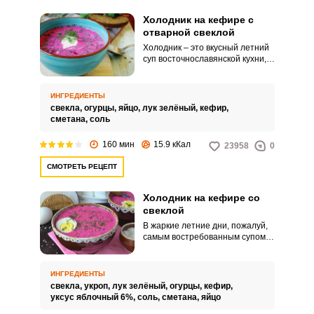
Холодник на кефире с
отварной свеклой
Холодник – это вкусный летний
суп восточнославянской кухни,
который в наши дни не теряет
свою популярность. Его
название говорит само за себя.
ИНГРЕДИЕНТЫ
свекла,
огурцы,
яйцо,
лук зелёный,
кефир,
сметана,
соль
160 мин
15.9 кКал
23958
0
СМОТРЕТЬ РЕЦЕПТ
Холодник на кефире со
свеклой
В жаркие летние дни, пожалуй,
самым востребованным супом
является холодник. И
неудивительно – он освежает и
помогает утолить жажду.
ИНГРЕДИЕНТЫ
свекла,
укроп,
лук зелёный,
огурцы,
кефир,
уксус яблочный 6%,
соль,
сметана,
яйцо