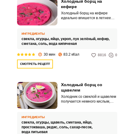
Холодный борщ на
кефире
Холодный борщ на кефире
идеально впишется в летнее
меню – он отлично освежает и
насыщает без лишней тяжести.
Такой суп похож на окрошку, но
ИНГРЕДИЕНТЫ
консистенция его гуще, а состав
свекла,
огурцы,
яйцо,
укроп,
лук зелёный,
кефир,
насыщеннее.
сметана,
соль,
вода кипяченая
30 мин
83.2 кКал
8816
0
СМОТРЕТЬ РЕЦЕПТ
Холодный борщ со
щавелем
Холодник со свеклой и щавелем
получается немного кислым,
освежающим и хорошо утоляет
жажду летом. В суп также идет
молодой редис, огурцы и
ИНГРЕДИЕНТЫ
зелень, желательно все брать с
свекла,
огурцы,
щавель,
сметана,
яйцо,
собственного огорода.
простокваша,
редис,
соль,
сахар-песок,
вода питьевая