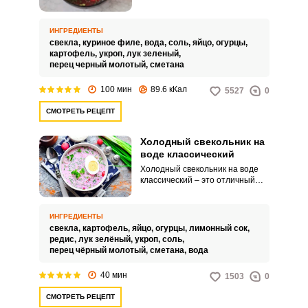
холодником, окрошкой или
холодным борщом. Холодный
суп широко распространен на
ИНГРЕДИЕНТЫ
территории бывшего Советского
свекла,
куриное филе,
вода,
соль,
яйцо,
огурцы,
Союза.
картофель,
укроп,
лук зеленый,
перец черный молотый,
сметана
100 мин
89.6 кКал
5527
0
СМОТРЕТЬ РЕЦЕПТ
Холодный свекольник на
воде классический
Холодный свекольник на воде
классический – это отличный
вариант бюджетного блюда,
который идеально утоляет
жажду в жаркое время и хорошо
ИНГРЕДИЕНТЫ
насыщает. Приготовление
свекла,
картофель,
яйцо,
огурцы,
лимонный сок,
холодного супа не занимает
редис,
лук зелёный,
укроп,
соль,
много времени.
перец чёрный молотый,
сметана,
вода
40 мин
1503
0
СМОТРЕТЬ РЕЦЕПТ