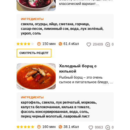
классический вариант
приготовления свекольника –
холодного борща.
Охлаждающий вкус свекольника
ИНГРЕДИЕНТЫ
насытит и придаст бодрости в
свекла,
огурцы,
яйцо,
сметана,
горчица,
жаркий летний день.
сахар-песок,
лимонный сок,
вода,
лук зелёный,
укроп,
соль
150 мин
61.4 кКал
20409
0
СМОТРЕТЬ РЕЦЕПТ
Холодный борщ с
килькой
Рыбный борщ – это очень
сытное и питательное блюдо, с
насыщенным вкусом. Подавать
его можно теплым или же
холодным, как вам больше
ИНГРЕДИЕНТЫ
нравиться. Борщ с килькой
картофель,
свекла,
лук репчатый,
морковь,
разнообразит семейное меню и
капуста белокочанная,
килька в томате,
точно приятно удивит ваших
фасоль консервированная,
вода,
соль,
родных.
перец черный молотый,
лавровый лист
160 мин
38.1 кКал
9963
0