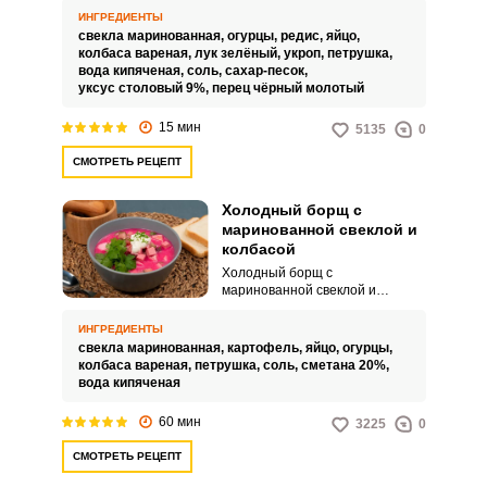
периода, в народе его часто
ИНГРЕДИЕНТЫ
называют «холодником», что
свекла маринованная,
огурцы,
редис,
яйцо,
дает понять природу супа, так
колбаса вареная,
лук зелёный,
укроп,
петрушка,
как он готовится и подается
вода кипяченая,
соль,
сахар-песок,
холодным. В знойный летний
уксус столовый 9%,
перец чёрный молотый
день такой суп станет
прекрасным освежающим
15 мин
5135
0
блюдом полным летних
витаминов и свежести.
СМОТРЕТЬ РЕЦЕПТ
Холодный борщ с
маринованной свеклой и
колбасой
Холодный борщ с
маринованной свеклой и
колбасой готовится достаточно
быстро. Блюдо получается
ИНГРЕДИЕНТЫ
безумно вкусным, сытным и
свекла маринованная,
картофель,
яйцо,
огурцы,
отлично утоляет жажду.
колбаса вареная,
петрушка,
соль,
сметана 20%,
вода кипяченая
60 мин
3225
0
СМОТРЕТЬ РЕЦЕПТ