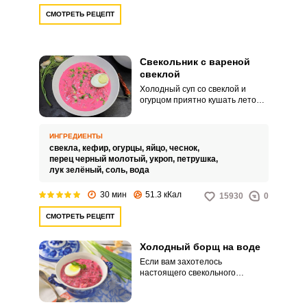
СМОТРЕТЬ РЕЦЕПТ
Свекольник с вареной
свеклой
Холодный суп со свеклой и
огурцом приятно кушать летом,
в знойную жару или когда
хочется лёгкого и вкусного
обеда. Заправим холодное
ИНГРЕДИЕНТЫ
блюдо кефиром и добавим
свекла,
кефир,
огурцы,
яйцо,
чеснок,
побольше зелени для большего
перец черный молотый,
укроп,
петрушка,
аромата.
лук зелёный,
соль,
вода
30 мин
51.3 кКал
15930
0
СМОТРЕТЬ РЕЦЕПТ
Холодный борщ на воде
Если вам захотелось
настоящего свекольного
холодного супа, этот вариант -
то, что нужно. Пряная сметано –
горчичная заправка придаёт