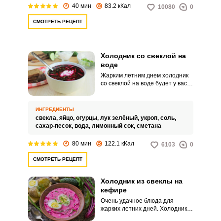
40 мин
83.2 кКал
10080
0
СМОТРЕТЬ РЕЦЕПТ
Холодник со свеклой на
воде
Жарким летним днем холодник
со свеклой на воде будет у вас
хорошей альтернативой
окрошке. Этого супа можно
сразу приготовить много и
ИНГРЕДИЕНТЫ
хранить в холодильнике.
свекла,
яйцо,
огурцы,
лук зелёный,
укроп,
соль,
сахар-песок,
вода,
лимонный сок,
сметана
80 мин
122.1 кКал
6103
0
СМОТРЕТЬ РЕЦЕПТ
Холодник из свеклы на
кефире
Очень удачное блюда для
жарких летних дней. Холодник
приятно освежает, при этом он