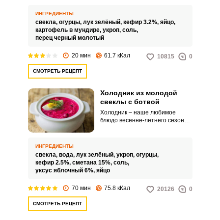
довольно питательный и
полезный.
ИНГРЕДИЕНТЫ
свекла,
огурцы,
лук зелёный,
кефир 3.2%,
яйцо,
картофель в мундире,
укроп,
соль,
перец черный молотый
20 мин
61.7 кКал
10815
0
СМОТРЕТЬ РЕЦЕПТ
Холодник из молодой
свеклы с ботвой
Холодник – наше любимое
блюдо весенне-летнего сезона.
Сегодня для приготовления
холодника мы использовали
молодую свеклу с ботвой,
ИНГРЕДИЕНТЫ
которая придает холоднику
свекла,
вода,
лук зелёный,
укроп,
огурцы,
более насыщенный вкус и
кефир 2.5%,
сметана 15%,
соль,
делает его консистенцию гуще.
уксус яблочный 6%,
яйцо
70 мин
75.8 кКал
20126
0
СМОТРЕТЬ РЕЦЕПТ