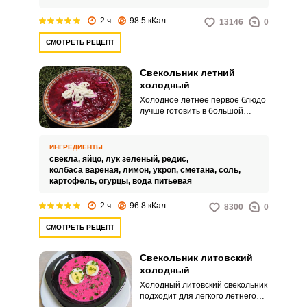
2 ч
98.5 кКал
13146
0
СМОТРЕТЬ РЕЦЕПТ
Свекольник летний
холодный
Холодное летнее первое блюдо
лучше готовить в большой
кастрюле, потому что всегда
просят добавки. Лёгкий и
вкусный суп приготовит даже
ИНГРЕДИЕНТЫ
новичок в кулинарном искусстве.
свекла,
яйцо,
лук зелёный,
редис,
колбаса вареная,
лимон,
укроп,
сметана,
соль,
картофель,
огурцы,
вода питьевая
2 ч
96.8 кКал
8300
0
СМОТРЕТЬ РЕЦЕПТ
Свекольник литовский
холодный
Холодный литовский свекольник
подходит для легкого летнего