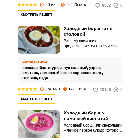
40 мин
122.25 кКал
8062
0
СМОТРЕТЬ РЕЦЕПТ
Холодный борщ как в
столовой
Вашему вниманию
предоставляется классический
рецепт холодного борща, как в
столовой. Это рецепт былых
советских времен.
ИНГРЕДИЕНТЫ
свекла,
яйцо,
огурцы,
лук зелёный,
укроп,
ВХОД НА САЙТ
РЕГИСТРАЦИЯ
сметана,
лимонный сок,
сахар-песок,
соль,
горчица,
вода
150 мин
127.1 кКал
Войдите
13106
0
с помощью социальных сетей:
СМОТРЕТЬ РЕЦЕПТ
Холодный борщ с
лимонной кислотой
или
Холодный борщ, или свекольник
– легкое первое блюдо, которое
способно утолить голод и