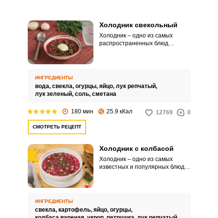
Холодник свекольный
Холодник – одно из самых
распространенных блюд
национальной кухни сразу
нескольких
восточноевропейских стран. А
все потому, что его легко
ИНГРЕДИЕНТЫ
готовить, оно просто
вода,
свекла,
огурцы,
яйцо,
лук репчатый,
незаменимо жаркой порой и это
лук зеленый,
соль,
сметана
безумно вкусно.
180 мин
25.9 кКал
12769
0
СМОТРЕТЬ РЕЦЕПТ
Холодник с колбасой
Холодник – одно из самых
известных и популярных блюд
восточнославянской кухни. Этот
суп принято готовить летом,
ведь он не только хорошо
насыщаем, но и охлаждает в
ИНГРЕДИЕНТЫ
жаркую пору.
свекла,
картофель,
яйцо,
огурцы,
колбаса вареная,
укроп,
петрушка,
лук репчатый,