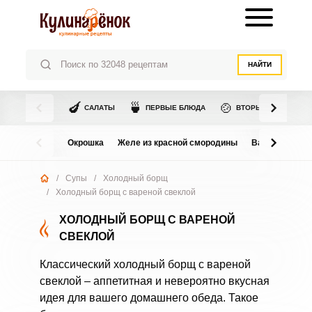
НАЙТИ
🍆
🍵
🍲
САЛАТЫ
ПЕРВЫЕ БЛЮДА
ВТОРЫЕ БЛЮДА
Окрошка
Желе из красной смородины
Варенье из в
/
Супы
/
Холодный борщ
/
Холодный борщ с вареной свеклой
ХОЛОДНЫЙ БОРЩ С ВАРЕНОЙ
СВЕКЛОЙ
Классический холодный борщ с вареной
свеклой – аппетитная и невероятно вкусная
идея для вашего домашнего обеда. Такое