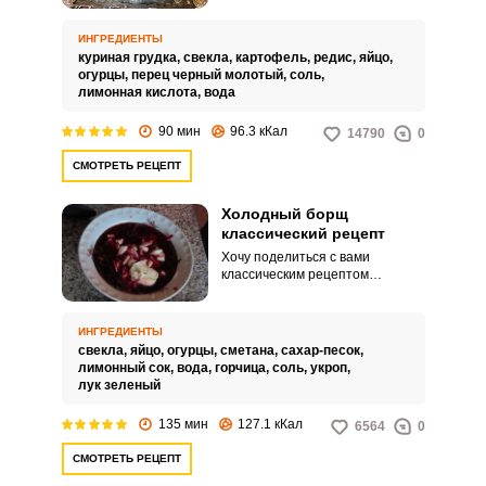
пойдет на пользу детям,
беременным и спортсменам.
ИНГРЕДИЕНТЫ
куриная грудка,
свекла,
картофель,
редис,
яйцо,
огурцы,
перец черный молотый,
соль,
лимонная кислота,
вода
90 мин
96.3 кКал
14790
0
СМОТРЕТЬ РЕЦЕПТ
Холодный борщ
классический рецепт
Хочу поделиться с вами
классическим рецептом
превосходного холодного
борща, который прекрасно
утолит голод в знойный день.
ИНГРЕДИЕНТЫ
Блюдо получается ароматным и
свекла,
яйцо,
огурцы,
сметана,
сахар-песок,
легким.
лимонный сок,
вода,
горчица,
соль,
укроп,
лук зеленый
135 мин
127.1 кКал
6564
0
СМОТРЕТЬ РЕЦЕПТ