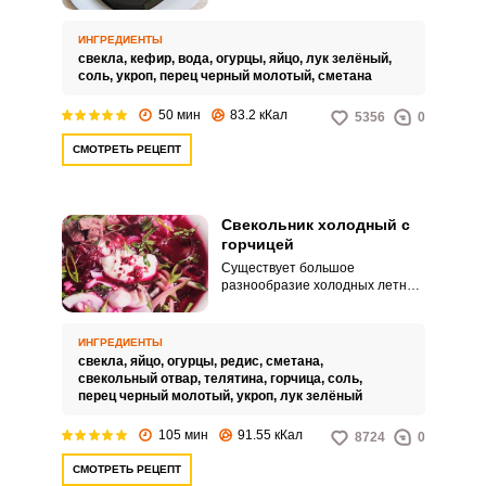
меню. Готовится он обычно на
основе кефира из доступных и
не дорогих ингредиентов.
ИНГРЕДИЕНТЫ
свекла,
кефир,
вода,
огурцы,
яйцо,
лук зелёный,
соль,
укроп,
перец черный молотый,
сметана
50 мин
83.2 кКал
5356
0
СМОТРЕТЬ РЕЦЕПТ
Свекольник холодный с
горчицей
Существует большое
разнообразие холодных летних
супов. Я хочу поделиться с вами
любимым рецептом
замечательного холодного
ИНГРЕДИЕНТЫ
свекольника с горчицей, который
свекла,
яйцо,
огурцы,
редис,
сметана,
отлично насытит вас в жаркий
свекольный отвар,
телятина,
горчица,
соль,
день.
перец черный молотый,
укроп,
лук зелёный
105 мин
91.55 кКал
8724
0
СМОТРЕТЬ РЕЦЕПТ