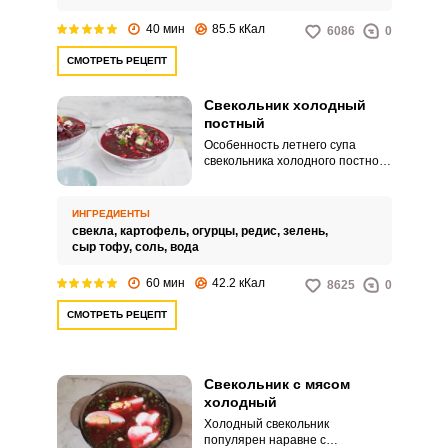
40 мин
85.5 кКал
6086
0
СМОТРЕТЬ РЕЦЕПТ
Свекольник холодный
постный
Особенность летнего супа
свекольника холодного постного
в том, что он очень легкий, но
при этом достаточно насыщает.
Попробуйте оригинальный
ИНГРЕДИЕНТЫ
вариант приготовления,
свекла,
картофель,
огурцы,
редис,
зелень,
который подходит как для
сыр тофу,
соль,
вода
постного, так и для веганского
меню.
60 мин
42.2 кКал
8625
0
СМОТРЕТЬ РЕЦЕПТ
Свекольник с мясом
холодный
Холодный свекольник
популярен наравне с