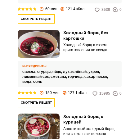
60 мин
121.4 кКал
8530
0
СМОТРЕТЬ РЕЦЕПТ
Холодный борщ без
картошки
Холодный борщ в своем
приготовлении не всегда
подразумевает добавление
картофеля. Свекла, огурцы,
зелень и яйца составляют и без
ИНГРЕДИЕНТЫ
того гармоничное сочетание.
свекла,
огурцы,
яйцо,
лук зелёный,
укроп,
лимонный сок,
сметана,
горчица,
сахар-песок,
вода,
соль
150 мин
127.1 кКал
15985
0
СМОТРЕТЬ РЕЦЕПТ
Холодный борщ с
курицей
Аппетитный холодный борщ
или свекольник полезно
готовить с мясом в составе. Это