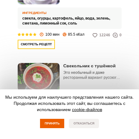
должна попробовать каждая
хозяйка! Это очень
насыщенный, питательный и
ИНГРЕДИЕНТЫ
освежающий суп, с добавлением
свекла,
огурцы,
картофель,
яйцо,
вода,
зелень,
свеклы и огурца. Лучшее блюдо
сметана,
лимонный сок,
соль
для всей семьи!
100 мин
85.5 кКал
12246
0
СМОТРЕТЬ РЕЦЕПТ
Свекольник с тушёнкой
Это необычный и даже
ресторанный вариант русского
супа. Его фишкой является
мороженное из свекольного
отвара, которое придаст блюду
Мы используем для наилучшего представления нашего сайта.
шик и интригу.
ИНГРЕДИЕНТЫ
Продолжая использовать этот сайт, вы соглашаетесь с
свекла,
картофель,
огурцы,
яйцо,
лук зелёный,
использованием
cookie-файлов
лук красный,
мангольд,
редис,
говядина,
квас,
укроп,
петрушка,
сметана 20%,
соль,
хрен,
свекольный отвар
ПРИНЯТЬ
ОТКАЗАТЬСЯ
3 ч
73.5 кКал
7401
0