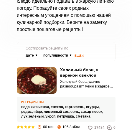
блюдо идеально подавать в жаркую летнюю
погоду. Порадуйте своих родных
интересным угощением с помощью нашей
кулинарной подборки. Берите на заметку
простые пошаговые рецепты!
Сортировать рецепты по:
дате
популярности
ЕЩЕ
Холодный борщ с
вареной свеклой
Холодный борщ удачно
разнообразит меню в жаркое
время года. Такой суп утолит и
голод, и жажду, а также отлично
освежит.
ИНГРЕДИЕНТЫ
вода кипяченая,
свекла,
картофель,
огурцы,
редис,
яйцо,
лимонный сок,
соль,
сахар-песок,
лук зеленый,
укроп,
петрушка,
сметана
60 мин
105.8 кКал
17484
0