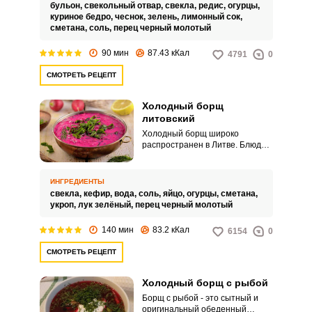
бульон,
свекольный отвар,
свекла,
редис,
огурцы,
куриное бедро,
чеснок,
зелень,
лимонный сок,
сметана,
соль,
перец черный молотый
90 мин
87.43 кКал
4791
0
СМОТРЕТЬ РЕЦЕПТ
Холодный борщ
литовский
Холодный борщ широко
распространен в Литве. Блюдо
подают именно в охлажденном
виде с вареным картофелем
вместо хлеба.
ИНГРЕДИЕНТЫ
свекла,
кефир,
вода,
соль,
яйцо,
огурцы,
сметана,
укроп,
лук зелёный,
перец черный молотый
140 мин
83.2 кКал
6154
0
СМОТРЕТЬ РЕЦЕПТ
Холодный борщ с рыбой
Борщ с рыбой - это сытный и
оригинальный обеденный