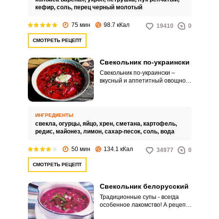
кефир,
соль,
перец черный молотый
75 мин
98.7 кКал
19410
0
СМОТРЕТЬ РЕЦЕПТ
Свекольник по-украински
Свекольник по-украински –
вкусный и аппетитный овощной
суп традиционной кухни. С
добавлением пряности, хрена и
сока лимона, блюдо становиться
просто великолепным!
ИНГРЕДИЕНТЫ
Настоящий кулинарный шедевр!
свекла,
огурцы,
яйцо,
хрен,
сметана,
картофель,
редис,
майонез,
лимон,
сахар-песок,
соль,
вода
50 мин
134.1 кКал
34977
0
СМОТРЕТЬ РЕЦЕПТ
Свекольник белорусский
Традиционные супы - всегда
особенное лакомство! А рецепт
белорусского свекольника точно