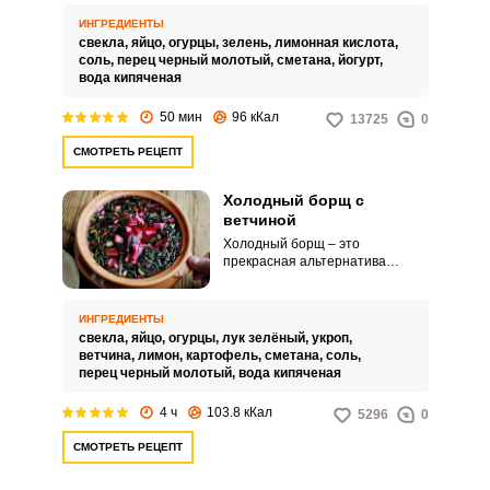
освежить в жаркий день. Такое
блюдо готовится без мяса на
ИНГРЕДИЕНТЫ
основе воды, кваса или
свекла,
яйцо,
огурцы,
зелень,
лимонная кислота,
овощного бульона.
соль,
перец черный молотый,
сметана,
йогурт,
вода кипяченая
Запомнить меня
50 мин
96 кКал
13725
0
СМОТРЕТЬ РЕЦЕПТ
ВХОД
ЕЩЕ НЕ ЗАРЕГИСТРИРОВАННЫ?
Холодный борщ с
ветчиной
Холодный борщ – это
Забыли пароль?
прекрасная альтернатива
окрошке. Этот рецепт первого
блюда подойдет для обеда в
жаркую погоду, он утоляет голод
ИНГРЕДИЕНТЫ
и освежает.
свекла,
яйцо,
огурцы,
лук зелёный,
укроп,
ветчина,
лимон,
картофель,
сметана,
соль,
перец черный молотый,
вода кипяченая
4 ч
103.8 кКал
5296
0
СМОТРЕТЬ РЕЦЕПТ