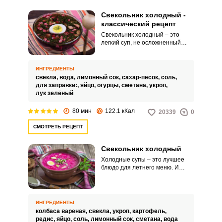
Свекольник холодный -
классический рецепт
Свекольник холодный – это
легкий суп, не осложненный
большим количеством
ингредиентов. Готовится он
быстро, максимальное время
ИНГРЕДИЕНТЫ
потребуется лишь на варку
свекла,
вода,
лимонный сок,
сахар-песок,
соль,
свеклы и куриных яиц.
для заправки:,
яйцо,
огурцы,
сметана,
укроп,
лук зелёный
80 мин
122.1 кКал
20339
0
СМОТРЕТЬ РЕЦЕПТ
Свекольник холодный
Холодные супы – это лучшее
блюдо для летнего меню. И
конечно, одним из самых
популярных среди них остается
свекольник.
ИНГРЕДИЕНТЫ
колбаса вареная,
свекла,
укроп,
картофель,
редис,
яйцо,
соль,
лимонный сок,
сметана,
вода