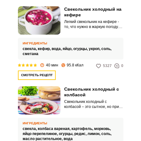
Свекольник холодный на
кефире
Легкий свекольник на кефире -
то, что нужно в жаркую погоду.
Блюдо простое в
приготовление, но при этом
очень сытное.
ИНГРЕДИЕНТЫ
свекла,
кефир,
вода,
яйцо,
огурцы,
укроп,
соль,
сметана
40 мин
95.8 кКал
5327
0
СМОТРЕТЬ РЕЦЕПТ
Свекольник холодный с
колбасой
Свекольник холодный с
колбасой – это сытное, но при
этом легкое блюдо для вашего
обеда. Ещё проще приготовить
такой суп с вареной колбасой.
ИНГРЕДИЕНТЫ
свекла,
колбаса вареная,
картофель,
морковь,
яйцо перепелиное,
огурцы,
редис,
лимон,
соль,
масло растительное,
вода