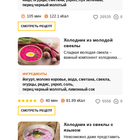
яйцо,
огурцы,
сметана,
укроп,
лук зелёный,
перец черный молотый
105 мин
122.1 кКал
20535
0
СМОТРЕТЬ РЕЦЕПТ
Холодник из молодой
свеклы
Сладкая молодая свекла –
важный компонент холодника. В
то время, когда свекла только-
только созрела, суп из нее
получается просто отменный.
ИНГРЕДИЕНТЫ
йогурт,
молоко коровье,
вода,
сметана,
свекла,
огурцы,
редис,
укроп,
соль,
перец черный молотый,
лимонный сок
40 мин
81.89 кКал
5558
0
СМОТРЕТЬ РЕЦЕПТ
Холодник из свеклы с
языком
Невозможно даже представить