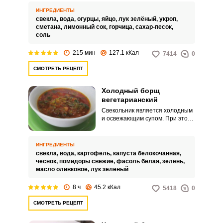
пикантность супу.
ИНГРЕДИЕНТЫ
свекла,
вода,
огурцы,
яйцо,
лук зелёный,
укроп,
сметана,
лимонный сок,
горчица,
сахар-песок,
соль
215 мин
127.1 кКал
7414
0
СМОТРЕТЬ РЕЦЕПТ
Холодный борщ
вегетарианский
Свекольник является холодным
и освежающим супом. При этом
вегетарианский вариант борща
не обязательно не сытный.
ИНГРЕДИЕНТЫ
свекла,
вода,
картофель,
капуста белокочанная,
чеснок,
помидоры свежие,
фасоль белая,
зелень,
масло оливковое,
лук зелёный
8 ч
45.2 кКал
5418
0
СМОТРЕТЬ РЕЦЕПТ