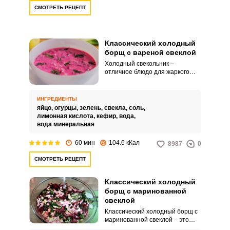
СМОТРЕТЬ РЕЦЕПТ
Классический холодный
борщ с вареной свеклой
Холодный свекольник –
отличное блюдо для жаркого
летнего дня. Этот легкий супчик
прекрасно усваивается и
насыщает организм
ИНГРЕДИЕНТЫ
витаминами, поэтому
яйцо,
огурцы,
зелень,
свекла,
соль,
приготовить такое блюдо на
лимонная кислота,
кефир,
вода,
обед будет очень полезно и для
вода минеральная
детей, и для взрослых.
60 мин
104.6 кКал
8987
0
СМОТРЕТЬ РЕЦЕПТ
Классический холодный
борщ с маринованной
свеклой
Классический холодный борщ с
маринованной свеклой – это
один из главных супов летнего