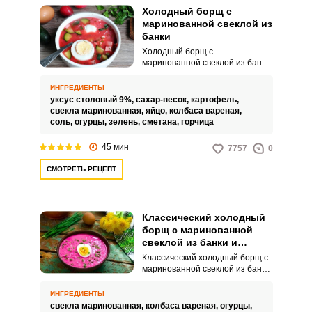
Холодный борщ с
маринованной свеклой из
банки
Холодный борщ с
маринованной свеклой из банки
– это рецепт популярного
летнего блюда. Это
ИНГРЕДИЕНТЫ
максимально простое первое
уксус столовый 9%,
сахар-песок,
картофель,
блюд.
свекла маринованная,
яйцо,
колбаса вареная,
соль,
огурцы,
зелень,
сметана,
горчица
45 мин
7757
0
СМОТРЕТЬ РЕЦЕПТ
Классический холодный
борщ с маринованной
свеклой из банки и
колбасой
Классический холодный борщ с
маринованной свеклой из банки
и колбасой – это интересный
кулинарный вариант для вашего
ИНГРЕДИЕНТЫ
семейного обеда. Подается
свекла маринованная,
колбаса вареная,
огурцы,