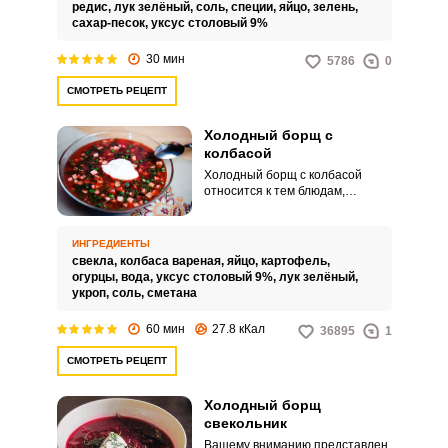
такой суп холодным, можно
редис,
лук зелёный,
соль,
специи,
яйцо,
зелень,
дополнить его хлебом, сметаной
сахар-песок,
уксус столовый 9%
и ароматной зеленью.
30 мин
5786
0
СМОТРЕТЬ РЕЦЕПТ
Холодный борщ с
колбасой
Холодный борщ с колбасой
относится к тем блюдам,
которые никогда не надоедают.
Такой супчик отлично
вписывается в жаркую летнюю
ИНГРЕДИЕНТЫ
погоду, он придаст организму
свекла,
колбаса вареная,
яйцо,
картофель,
легкость и одновременно
огурцы,
вода,
уксус столовый 9%,
лук зелёный,
насыщение.
укроп,
соль,
сметана
60 мин
27.8 кКал
36895
1
СМОТРЕТЬ РЕЦЕПТ
Холодный борщ
свекольник
Вашему вниманию представлен