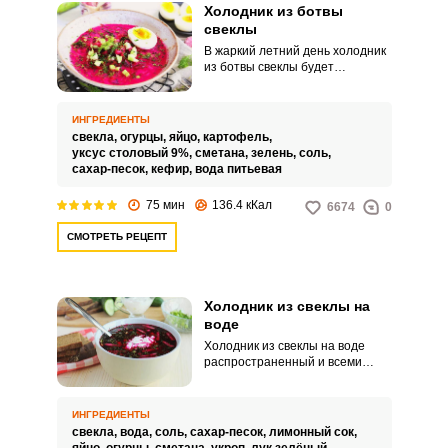
Холодник из ботвы
свеклы
В жаркий летний день холодник
из ботвы свеклы будет
идеальным вариантом не только
для утоления голода, но и для
утоления жажды. Это легкое
ИНГРЕДИЕНТЫ
летнее блюдо для
свекла,
огурцы,
яйцо,
картофель,
приготовления не требует
уксус столовый 9%,
сметана,
зелень,
соль,
особых кулинарных навыков и
сахар-песок,
кефир,
вода питьевая
опыта, а главное – времени.
Буквально за час вы сможете
75 мин
136.4 кКал
6674
0
справиться с приготовлением и
порадовать своих близких
СМОТРЕТЬ РЕЦЕПТ
холодным свекольным супом.
Холодник из свеклы на
воде
Холодник из свеклы на воде
распространенный и всеми
любимый летний суп, который
едят в охлажденном виде.
Блюдо получается ароматным с
ИНГРЕДИЕНТЫ
большим количеством овощей и
свекла,
вода,
соль,
сахар-песок,
лимонный сок,
зелени.