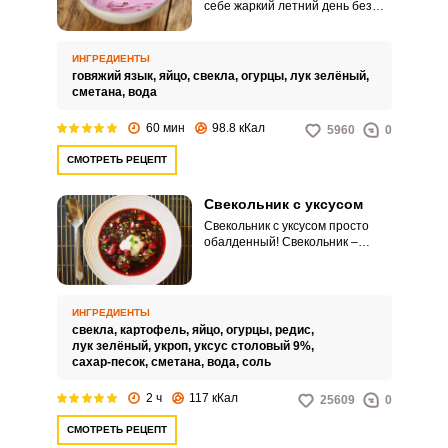
себе жаркий летний день без
тарелки вкусного и
освещающего холодника из
свеклы. Он отлично насыщает и
ИНГРЕДИЕНТЫ
утоляет жажду, поэтому он так
говяжий язык,
яйцо,
свекла,
огурцы,
лук зелёный,
популярен именно летом.
сметана,
вода
60 мин
98.8 кКал
5960
0
СМОТРЕТЬ РЕЦЕПТ
Свекольник с уксусом
Свекольник с уксусом просто
обалденный! Свекольник –
любимое многими блюдо.
Вариантов его приготовления
множество.
ИНГРЕДИЕНТЫ
свекла,
картофель,
яйцо,
огурцы,
редис,
лук зелёный,
укроп,
уксус столовый 9%,
сахар-песок,
сметана,
вода,
соль
2 ч
117 кКал
25609
0
СМОТРЕТЬ РЕЦЕПТ