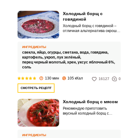
Холодный борщ с
говядиной
Холодный борщ с говядиной –
отличная альтернатива окрошке
или холоднику. Этот вариант
холодного летнего супа ни в
коей мере не уступает своим
ИНГРЕДИЕНТЫ
собратьям.
свекла,
яйцо,
огурцы,
сметана,
вода,
говядина,
картофель,
укроп,
лук зелёный,
перец черный молотый,
хрен,
уксус яблочный 6%,
соль
130 мин
105 кКал
16127
0
СМОТРЕТЬ РЕЦЕПТ
Холодный борщ с мясом
Рекомендую приготовить
вкусный холодный борщ с
мясом. Блюдо это чем-то схоже
со свекольником или
холодником.
ИНГРЕДИЕНТЫ