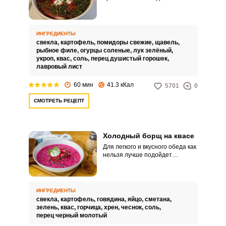
вариант. Блюдо подаётся в
холодном виде, что актуально
для тёплой погоды.
ИНГРЕДИЕНТЫ
свекла,
картофель,
помидоры свежие,
щавель,
рыбное филе,
огурцы соленые,
лук зелёный,
укроп,
квас,
соль,
перец душистый горошек,
лавровый лист
60 мин
41.3 кКал
5701
0
СМОТРЕТЬ РЕЦЕПТ
Холодный борщ на квасе
Для легкого и вкусного обеда как
нельзя лучше подойдет
холодный борщ на квасе. Суп
готовится очень быстро и
просто.
ИНГРЕДИЕНТЫ
свекла,
картофель,
говядина,
яйцо,
сметана,
зелень,
квас,
горчица,
хрен,
чеснок,
соль,
перец черный молотый