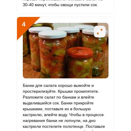
Йод
110 мкг
150 мкг
1.6
12.2
30-40 минут, чтобы овощи пустили сок.
Кобальт
109 мкг
10 мкг
23.6
181.7
4
Литий
930 мкг
70 мкг
28.7
221.4
Марганец
7.1 мкг
2 мкг
7.7
59.3
Медь
2821.1 мкг
1000 мкг
6.1
47
Никель
140 мкг
200 мкг
1.5
11.7
Рубидий
4995 мкг
200 мкг
54
416.3
Банки для салата хорошо вымойте и
Селен
простерилизуйте. Крышки прокипятите.
11.7 мкг
55 мкг
0.5
3.5
Разложите салат по банкам и влейте
выделившийся сок. Банки прикройте
Фтор
931.2 мкг
4000 мкг
0.5
3.9
крышками, поставьте их в большую
кастрюлю, влейте воду. Чтобы в процессе
Хром
110 мкг
50 мкг
4.8
36.7
нагревания банки не лопнули, на дно
кастрюли постелите полотенце. Поставьте
Цинк
18.3 мг
12 мг
3.3
25.4