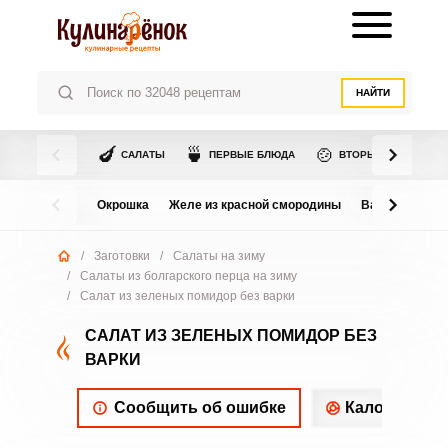
НАЙТИ
🍆
🍵
🍲
САЛАТЫ
ПЕРВЫЕ БЛЮДА
ВТОРЫЕ БЛЮДА
Окрошка
Желе из красной смородины
Варенье из в
/
Заготовки
/
Салаты на зиму
/
Салаты из болгарского перца на зиму
/
Салат из зеленых помидор без варки
САЛАТ ИЗ ЗЕЛЕНЫХ ПОМИДОР БЕЗ
ВАРКИ
Сообщить об ошибке
Калорийнос