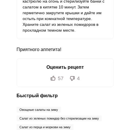
кастрюлю на огонь и стерилизуйте банки с
салатом в кипятке 10 минут. Затем
Бор
4150 мкг
1200 мкг
7.5
57.6
герметично закрутите крышки и дайте им
остыть при комнатной температуре.
Ванадий
990 мкг
20 мкг
107
825
Храните салат из зеленых помидоров в
прохладном темном месте.
Молибден
316 мкг
70 мкг
9.8
75.2
Приятного аппетита!
Оценить рецепт
57
4
Быстрый фильтр
Овощные салаты на зиму
Салат из зеленых помидор без стерилизации на зиму
Салат из перца и моркови на зиму