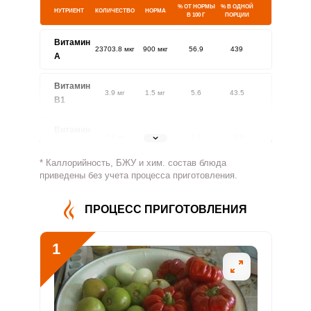
% ОТ НОРМЫ
% В ОДНОЙ
НУТРИЕНТ
КОЛИЧЕСТВО
НОРМА
В 100 Г
ПОРЦИИ
Витамин
23703.8 мкг
900 мкг
56.9
439
A
Витамин
3.9 мг
1.5 мг
5.6
43.5
В1
Витамин
2.7 мг
1.8 мг
3.2
24.6
В2
* Каллорийность, БЖУ и хим. состав блюда
Витамин
приведены без учета процесса приготовления.
292.4 мг
500 мг
1.3
9.7
В4
ПРОЦЕСС ПРИГОТОВЛЕНИЯ
Витамин
11.8 мг
5 мг
5.1
39.2
В5
1
Витамин
9.8 мг
2 мг
10.6
81.6
В6
Витамин