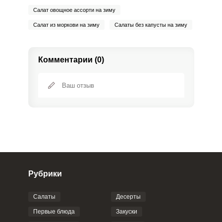
Салат овощное ассорти на зиму
Салат из моркови на зиму
Салаты без капусты на зиму
Комментарии (0)
Сообщить об ошибке
ШАГ
Ш
1 ИЗ 4
ВХОД НА САЙТ
РЕГИСТРАЦИЯ
Войдите
с помощью социальных сетей:
Рубрики
Салаты
Десерты
или
Фото до 4 шт, до 5 mb
ПРИКРЕПИТЬ
Первые блюда
Закуски