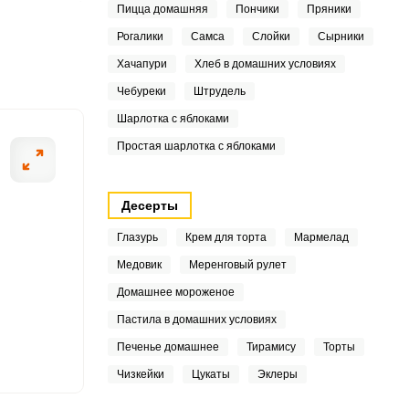
Пицца домашняя
Пончики
Пряники
6
Рогалики
Самса
Слойки
Сырники
5
Хачапури
Хлеб в домашних условиях
ШАГ
Чебуреки
Штрудель
7
2 ИЗ 8
Шарлотка с яблоками
Простая шарлотка с яблоками
2
Десерты
Глазурь
Крем для торта
Мармелад
0
Медовик
Меренговый рулет
Домашнее мороженое
Пастила в домашних условиях
3
Печенье домашнее
Тирамису
Торты
0
Чизкейки
Цукаты
Эклеры