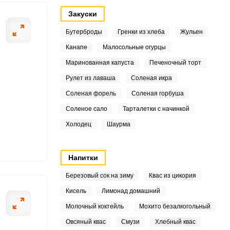
4
Закуски
1
Бутерброды
Гренки из хлеба
Жульен
0
Канапе
Малосольные огурцы
Маринованная капуста
Печеночный торт
7
ОТПРАВИТЬ СООБЩЕНИЕ
Рулет из лаваша
Соленая икра
.4
Соленая форель
Соленая горбуша
Соленое сало
Тарталетки с начинкой
4
Холодец
Шаурма
7
ет луковицы от шелухи,
Берем помидоры
.4
Напитки
Березовый сок на зиму
Квас из цикория
10
Кисель
Лимонад домашний
6
Молочный коктейль
Мохито безалкогольный
3
Овсяный квас
Смузи
Хлебный квас