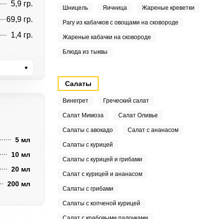
5,9 гр.
Шницель
Яичница
Жареные креветки
69,9 гр.
Рагу из кабачков с овощами на сковороде
1,4 гр.
Жареные кабачки на сковороде
Блюда из тыквы
Салаты
Винегрет
Греческий салат
Салат Мимоза
Салат Оливье
Салаты с авокадо
Салат с ананасом
5 мл
Салаты с курицей
10 мл
Салаты с курицей и грибами
20 мл
Салат с курицей и ананасом
200 мл
Салаты с грибами
Салаты с копченой курицей
Салат с крабовыми палочками