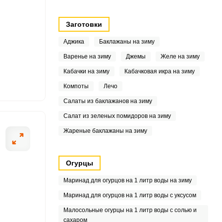
5
Заготовки
6
Аджика
Баклажаны на зиму
7.6
Варенье на зиму
Джемы
Желе на зиму
Кабачки на зиму
Кабачковая икра на зиму
9
Компоты
Лечо
5
Салаты из баклажанов на зиму
Салат из зеленых помидоров на зиму
.3
Жареные баклажаны на зиму
4
2
Огурцы
Маринад для огурцов на 1 литр воды на зиму
0
Маринад для огурцов на 1 литр воды с уксусом
7
Малосольные огурцы на 1 литр воды с солью и
сахаром