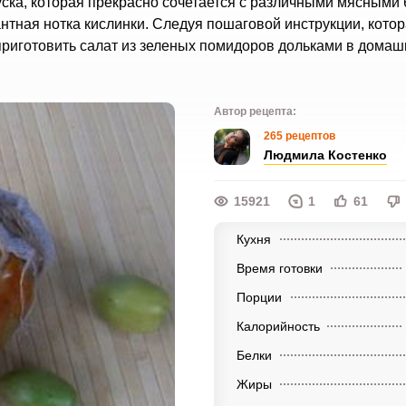
уска, которая прекрасно сочетается с различными мясными
нтная нотка кислинки. Следуя пошаговой инструкции, кото
приготовить салат из зеленых помидоров дольками в домаш
Автор рецепта:
265 рецептов
Людмила Костенко
15921
1
61
Кухня
Время готовки
Порции
Калорийность
Белки
Жиры