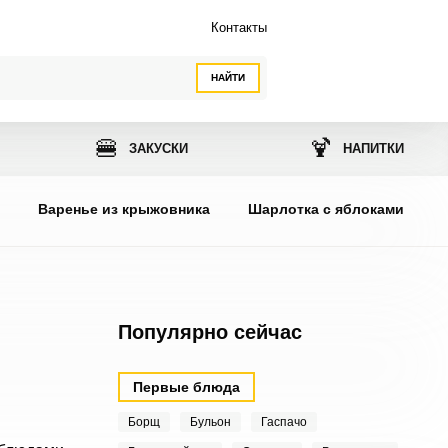
Контакты
НАЙТИ
🍔
🍹
ЗАКУСКИ
НАПИТКИ
ы
Варенье из крыжовника
Шарлотка с яблоками
Популярно сейчас
Первые блюда
Борщ
Бульон
Гаспачо