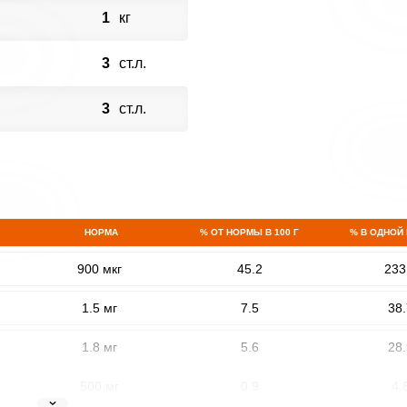
1
кг
3
ст.л.
3
ст.л.
НОРМА
% ОТ НОРМЫ В 100 Г
% В ОДНОЙ
900 мкг
45.2
233
1.5 мг
7.5
38.
1.8 мг
5.6
28.
500 мг
0.9
4.