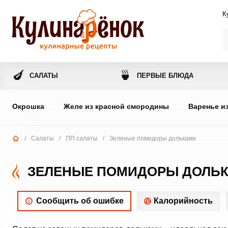
К
🍆
🍵
САЛАТЫ
ПЕРВЫЕ БЛЮДА
Окрошка
Желе из красной смородины
Варенье и
/
Салаты
/
ПП салаты
/
Зеленые помидоры дольками
ЗЕЛЕНЫЕ ПОМИДОРЫ ДОЛЬ
Сообщить об ошибке
Калорийность