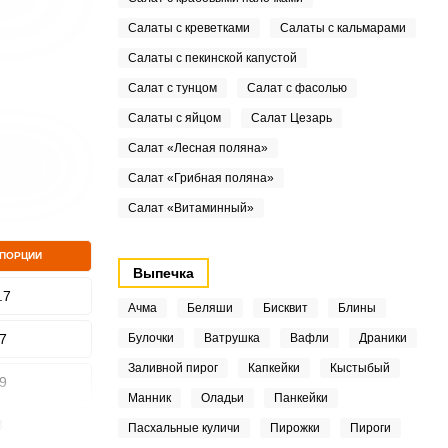
Салаты с креветками
Салаты с кальмарами
Салаты с пекинской капустой
Салат с тунцом
Салат с фасолью
Салаты с яйцом
Салат Цезарь
Салат «Лесная поляна»
Салат «Грибная поляна»
Салат «Витаминный»
 ПОРЦИИ
Выпечка
.7
Ачма
Беляши
Бисквит
Блины
7
Булочки
Ватрушка
Вафли
Драники
Заливной пирог
Капкейки
Кыстыбый
9
Манник
Оладьи
Панкейки
8
Пасхальные куличи
Пирожки
Пироги