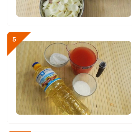
Бор
4000 мкг
Ванадий
990 мкг
Молибден
299 мкг
5