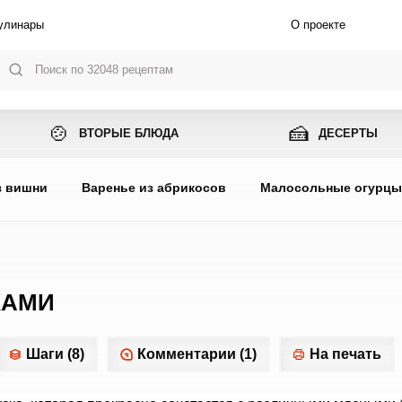
улинары
О проекте
🍲
🍰
ВТОРЫЕ БЛЮДА
ДЕСЕРТЫ
з вишни
Варенье из абрикосов
Малосольные огурц
КАМИ
Шаги (8)
Комментарии (1)
На печать