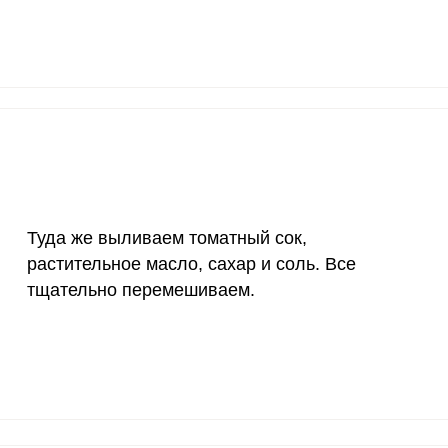
1200 мкг
6.5
33.
20 мкг
95.8
49
70 мкг
8.3
42.
Туда же выливаем томатный сок,
растительное масло, сахар и соль. Все
тщательно перемешиваем.