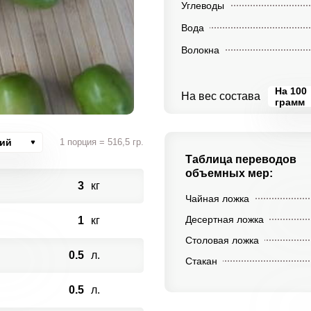
Углеводы
Вода
Волокна
На 100
На вес состава
грамм
ций
1 порция = 516,5 гр.
Таблица переводов
объемных мер:
3
кг
Чайная ложка
Десертная ложка
1
кг
Столовая ложка
0.5
л.
Стакан
0.5
л.