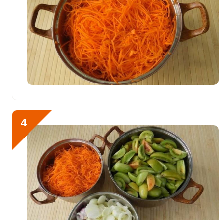
Кобальт
83.5 мкг
Литий
60 мкг
Марганец
1005.5 мкг
Медь
1894.9 мкг
Никель
90 мкг
Рубидий
6525 мкг
4
Селен
13.1 мкг
Фтор
861.8 мкг
Хром
50 мкг
Цинк
14 мг