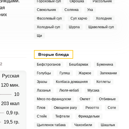
 блюдами.
Гороховый суп
Окрошка
Рассольник
рая
Свекольник
Солянка
Уха
них
Фасолевый суп
Суп харчо
Холодник
Холодный суп
Шурпа
Щавелевый суп
Щи
Вторые блюда
2
Бефстроганов
Бешбармак
Буженина
Голубцы
Гуляш
Жаркое
Запеканки
Русская
Зразы
Колбаса домашняя
Котлеты
120 мин.
Лазанья
Люля-кебаб
Мусака
10
Мясо по-французски
Омлет
Отбивные
203 ккал
Плов
Овощное рагу
Ризотто
Соте
0,9 гр.
Стейк
Тефтели
Фрикадельки
19,5 гр.
Цыпленок табака
Чахохбили
Шашлык