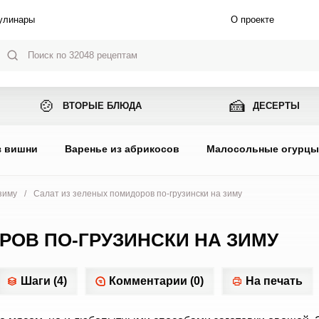
улинары
О проекте
🍲
🍰
ВТОРЫЕ БЛЮДА
ДЕСЕРТЫ
з вишни
Варенье из абрикосов
Малосольные огурц
зиму
/
Салат из зеленых помидоров по-грузински на зиму
РОВ ПО-ГРУЗИНСКИ НА ЗИМУ
Шаги (4)
Комментарии (0)
На печать