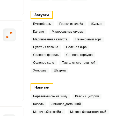
2
Закуски
.3
Бутерброды
Гренки из хлеба
Жульен
1
Канапе
Малосольные огурцы
ОТПРАВИТЬ СООБЩЕНИЕ
Маринованная капуста
Печеночный торт
3
Рулет из лаваша
Соленая икра
1
Соленая форель
Соленая горбуша
Соленое сало
Тарталетки с начинкой
рошо промытые томаты
Далее вложите 
.7
Холодец
Шаурма
ьку. Перемешайте их с 1
7
лятся и пустят сок,
5
Напитки
Березовый сок на зиму
Квас из цикория
.6
Кисель
Лимонад домашний
.9
Молочный коктейль
Мохито безалкогольный