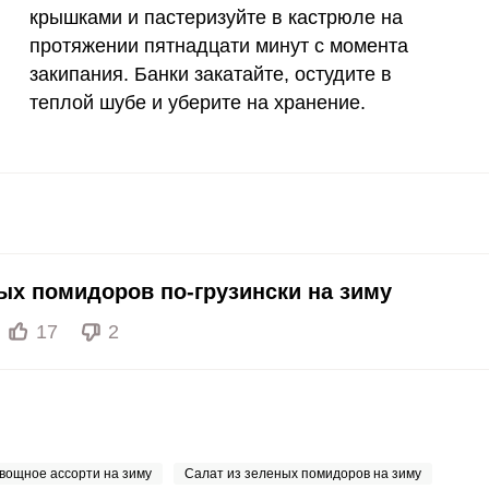
крышками и пастеризуйте в кастрюле на
протяжении пятнадцати минут с момента
12 мг
1.9
30.
закипания. Банки закатайте, остудите в
1200 мкг
0.4
6
теплой шубе и уберите на хранение.
20 мкг
0
0
70 мкг
4.1
65.
ых помидоров по-грузински на зиму
17
2
вощное ассорти на зиму
Салат из зеленых помидоров на зиму