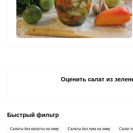
Цинк
3.7 мг
Бор
72 мкг
Ванадий
0
Молибден
46 мкг
Оценить салат из зелен
Быстрый фильтр
Салаты без капусты на зиму
Салаты без лука на зиму
Салат о