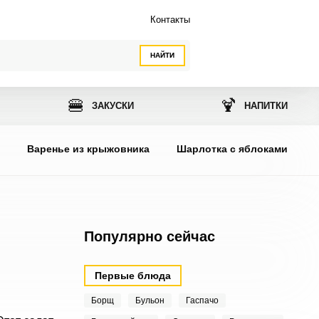
Контакты
НАЙТИ
🍔
🍹
ЗАКУСКИ
НАПИТКИ
ы
Варенье из крыжовника
Шарлотка с яблоками
Популярно сейчас
Первые блюда
Борщ
Бульон
Гаспачо