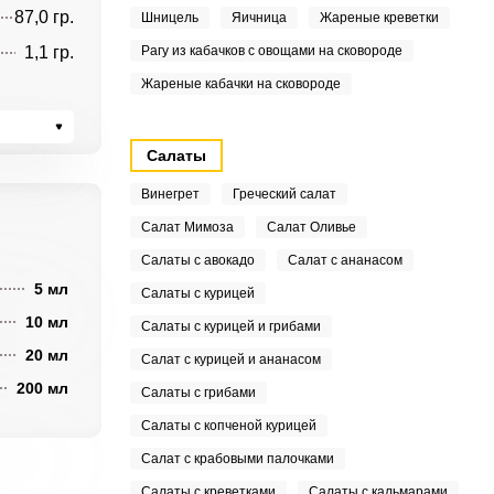
87,0 гр.
Шницель
Яичница
Жареные креветки
1,1 гр.
Рагу из кабачков с овощами на сковороде
Жареные кабачки на сковороде
Салаты
Винегрет
Греческий салат
Салат Мимоза
Салат Оливье
Салаты с авокадо
Салат с ананасом
5 мл
Салаты с курицей
10 мл
Салаты с курицей и грибами
20 мл
Салат с курицей и ананасом
200 мл
Салаты с грибами
Салаты с копченой курицей
Салат с крабовыми палочками
Салаты с креветками
Салаты с кальмарами