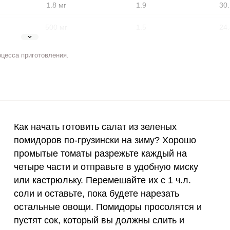
1.8 мг
1.9
30.
500 мг
1.5
24.
5 мг
8.2
131
оцесса приготовления.
2 мг
11.9
191
400 мкг
3.4
54.
3 мкг
0
0
ВХОД НА САЙТ
РЕГИСТРАЦИЯ
Как начать готовить салат из зеленых
90 мкг
102.3
164
е
помидоров по-грузински на зиму? Хорошо
Войдите
промытые томаты разрежьте каждый на
с помощью социальных сетей:
10 мкг
0
0
четыре части и отправьте в удобную миску
или кастрюльку. Перемешайте их с 1 ч.л.
15 мг
3.2
50.
соли и оставьте, пока будете нарезать
или
50 мг
0
0.
остальные овощи. Помидоры просолятся и
пустят сок, который вы должны слить и
120 мкг
27.3
438