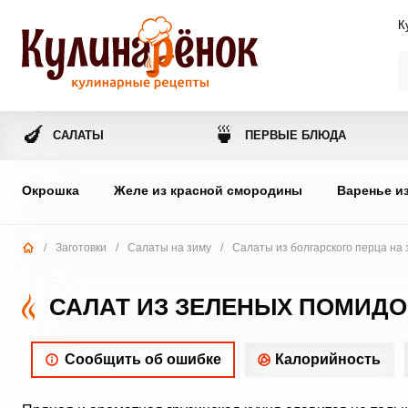
К
🍆
🍵
САЛАТЫ
ПЕРВЫЕ БЛЮДА
Окрошка
Желе из красной смородины
Варенье и
/
Заготовки
/
Салаты на зиму
/
Салаты из болгарского перца на 
САЛАТ ИЗ ЗЕЛЕНЫХ ПОМИДО
Сообщить об ошибке
Калорийность