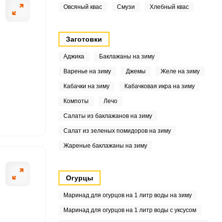
Овсяный квас
Смузи
Хлебный квас
2
0
Заготовки
2
Аджика
Баклажаны на зиму
Варенье на зиму
Джемы
Желе на зиму
.5
Кабачки на зиму
Кабачковая икра на зиму
.4
Компоты
Лечо
8
Салаты из баклажанов на зиму
Салат из зеленых помидоров на зиму
9
Жареные баклажаны на зиму
7
Огурцы
6
Маринад для огурцов на 1 литр воды на зиму
9
Маринад для огурцов на 1 литр воды с уксусом
8