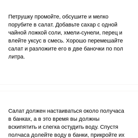
18 мг
3.9
63.
Петрушку промойте, обсушите и мелко
150 мкг
0.6
1
порубите в салат. Добавьте сахар с одной
10 мкг
11.3
18
чайной ложкой соли, хмели-сунели, перец и
влейте уксус в смесь. Хорошо перемешайте
70 мкг
37.2
597
салат и разложите его в две баночки по пол
литра.
2 мкг
7.4
118
1000 мкг
4
64.
200 мкг
0.8
12.
200 мкг
0
0.
Салат должен настаиваться около получаса
55 мкг
0.7
11.
в банках, а в это время вы должны
4000 мкг
0.1
0.
вскипятить и слегка остудить воду. Спустя
полчаса долейте воду в банки, прикройте их
50 мкг
3.6
5