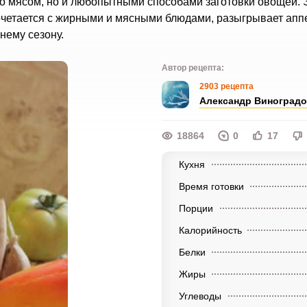
ко мясом, но и любопытными способами заготовки овощей. 
очетается с жирными и мясными блюдами, разыгрывает аппе
нему сезону.
Автор рецепта:
2903 рецепта
Александр Виноград
18864
0
17
Кухня
Время готовки
Порции
Калорийность
Белки
Жиры
Углеводы