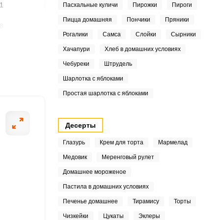
1
Пасхальные куличи
Пирожки
Пироги
Пицца домашняя
Пончики
Пряники
8
Рогалики
Самса
Слойки
Сырники
ШАГ
.6
Хачапури
Хлеб в домашних условиях
2 ИЗ 4
Чебуреки
Штрудель
.4
Шарлотка с яблоками
7
Простая шарлотка с яблоками
Десерты
2.5
Глазурь
Крем для торта
Мармелад
Медовик
Меренговый рулет
Домашнее мороженое
9
Пастила в домашних условиях
2
Печенье домашнее
Тирамису
Торты
.2
Чизкейки
Цукаты
Эклеры