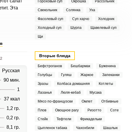
Этот салат
Гороховый суп
Окрошка
Рассольник
тит. Эта
Свекольник
Солянка
Уха
Фасолевый суп
Суп харчо
Холодник
Холодный суп
Шурпа
Щавелевый суп
Щи
ов
Вторые блюда
2
Бефстроганов
Бешбармак
Буженина
Русская
Голубцы
Гуляш
Жаркое
Запеканки
90 мин.
Зразы
Колбаса домашняя
Котлеты
1
Лазанья
Люля-кебаб
Мусака
37 ккал
Мясо по-французски
Омлет
Отбивные
1,2 гр.
Плов
Овощное рагу
Ризотто
Соте
0,2 гр.
Стейк
Тефтели
Фрикадельки
8,1 гр.
Цыпленок табака
Чахохбили
Шашлык