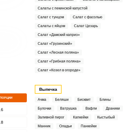
Салаты с пекинской капустой
Салат с тунцом
Салат с фасолью
Салаты с яйцом
Салат Цезарь
Салат «Дамский каприз»
Салат «Грузинский»
Салат «Лесная поляна»
Салат «Грибная поляна»
Салат «Козел в огороде»
Выпечка
 ПОРЦИИ
Ачма
Беляши
Бисквит
Блины
Булочки
Ватрушка
Вафли
Драники
.6
Заливной пирог
Капкейки
Кыстыбый
.8
Манник
Оладьи
Панкейки