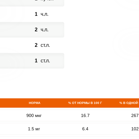
1
ч.л.
2
ч.л.
2
ст.л.
1
ст.л.
НОРМА
% ОТ НОРМЫ В 100 Г
% В ОДНОЙ
900 мкг
16.7
267
1.5 мг
6.4
102