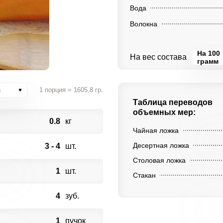
Вода
Волокна
На 100
На вес состава
грамм
я
1 порция = 1605,8 гр.
Таблица переводов
объемных мер:
0.8
кг
Чайная ложка
Десертная ложка
3 - 4
шт.
Столовая ложка
1
шт.
Стакан
4
зуб.
1
пучок