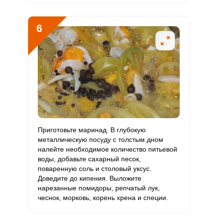
Молибден
176.4 мкг
70 мкг
6.7
25.2
6
Приготовьте маринад. В глубокую
металлическую посуду с толстым дном
налейте необходимое количество питьевой
воды, добавьте сахарный песок,
поваренную соль и столовый уксус.
Доведите до кипения. Выложите
нарезанные помидоры, репчатый лук,
чеснок, морковь, корень хрена и специи.