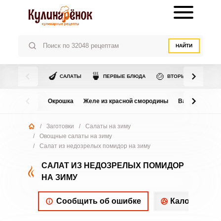
НАЙТИ
🍆
🍵
🍲
САЛАТЫ
ПЕРВЫЕ БЛЮДА
ВТОРЫЕ БЛЮДА
Окрошка
Желе из красной смородины
Варенье из в
/
Заготовки
/
Салаты на зиму
/
Овощные салаты на зиму
/
Салат из недозрелых помидор на зиму
САЛАТ ИЗ НЕДОЗРЕЛЫХ ПОМИДОР
НА ЗИМУ
Сообщить об ошибке
Калорийнос