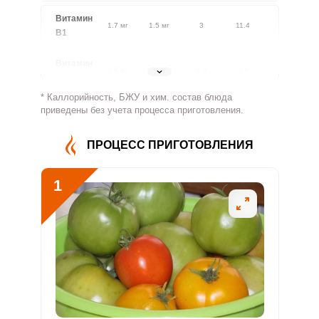
Витамин
1.7 мг
1.5 мг
3
11.4
В1
Витамин
0.6 мг
1.8 мг
0.9
3.4
В2
* Каллорийность, БЖУ и хим. состав блюда
Витамин
приведены без учета процесса приготовления.
177.7 мг
500 мг
0.9
3.6
В4
ПРОЦЕСС ПРИГОТОВЛЕНИЯ
Витамин
7.4 мг
5 мг
4
14.9
В5
1
Витамин
3.3 мг
2 мг
4.4
16.5
В6
Витамин
252.4 мкг
400 мкг
1.7
6.3
В9
Витамин
0
3 мкг
0
0
В12