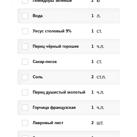
кг
Помидоры зеленые
2
л.
Вода
1
ст.
Уксус столовый 9%
1
ч.л.
Перец чёрный горошек
1
ст.
Сахар-песок
1
ст.л.
Соль
2
ч.л.
Перец душистый молотый
1
ч.л.
Горчица французская
1
шт.
Лавровый лист
2