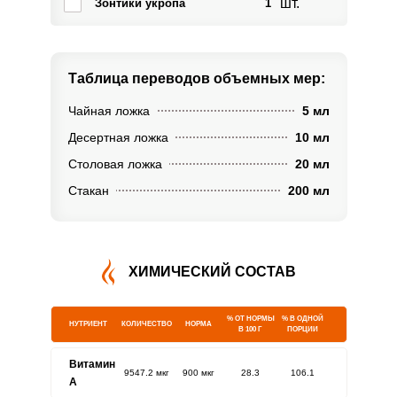
шт.
Зонтики укропа
1
Таблица переводов
объемных мер:
Чайная ложка
5 мл
Десертная ложка
10 мл
Столовая ложка
20 мл
Стакан
200 мл
ХИМИЧЕСКИЙ СОСТАВ
% ОТ НОРМЫ
% В ОДНОЙ
НУТРИЕНТ
КОЛИЧЕСТВО
НОРМА
В 100 Г
ПОРЦИИ
Витамин
9547.2 мкг
900 мкг
28.3
106.1
A