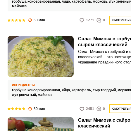
горбуша консервированная,
яйцо,
картофель,
морковь,
лук зелёный
майонез
60 мин
1271
0
СМОТРЕТЬ 
Салат Мимоза с горбу
сыром классический
Салат Мимоза с горбушей и 
классический – это настояще
украшение праздничного стол
удивительно интересное по в
блюдо, перед которым невоз
устоять. Кроме того, такая з
получается очень аппетитной
ИНГРЕДИЕНТЫ
питательной.
горбуша консервированная,
яйцо,
картофель,
сыр твердый,
морков
лук репчатый,
майонез
80 мин
2451
0
СМОТРЕТЬ 
Салат Мимоза с сайро
классический