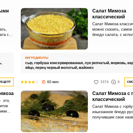
ными
Салат Мимоза
классический
Салат Мимоза классич
ать,
можно сказать, самое
ата с
блюдо салата, с испо
ервов.
рыбных консервов. С
рнатив
несколько альтернати
о в
этого салата, но в ка
тся
неизменно использует
ИНГРЕДИЕНТЫ
консервированная рыб
ь,
сыр,
горбуша консервированная,
лук репчатый,
морковь,
ка
яйцо,
перец черный молотый,
майонез
60 мин
3374
0
РЕЦЕПТ
СМО
Мимоза
Салат Мимоза с 
классический
 это,
итое
Салат Мимоза с горбу
нием
изысканное блюдо рус
ет
получившее свое назв
овления
благодаря сходству в
салата с желтками яй