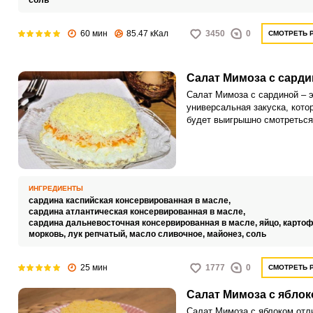
соль
дегустатору!
60 мин
85.47 кКал
3450
0
СМОТРЕТЬ 
Салат Мимоза с сард
Салат Мимоза с сардиной – 
универсальная закуска, кото
будет выигрышно смотреться,
семейном застолье, так и в
банкетном меню. Кушанье об
легкой и воздушной текстуро
благодаря чему, в буквально
смысле слова, тает во рту.
ИНГРЕДИЕНТЫ
сардина каспийская консервированная в масле,
сардина атлантическая консервированная в масле,
сардина дальневосточная консервированная в масле,
яйцо,
картоф
морковь,
лук репчатый,
масло сливочное,
майонез,
соль
25 мин
1777
0
СМОТРЕТЬ 
Салат Мимоза с ябло
Салат Мимоза с яблоком отл