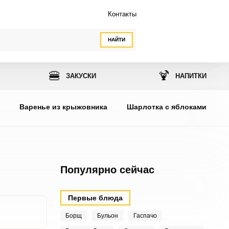
Контакты
НАЙТИ
🍔
🍹
ЗАКУСКИ
НАПИТКИ
ы
Варенье из крыжовника
Шарлотка с яблоками
Популярно сейчас
Первые блюда
Борщ
Бульон
Гаспачо