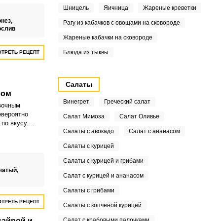
 слоев
Шницель
Яичница
Жареные креветки
ов, аккуратно
га, что
нез,
Рагу из кабачков с овощами на сковороде
визуальный
ослив
Жареные кабачки на сковороде
Блюда из тыквы
ТРЕТЬ РЕЦЕПТ
Салаты
лом
Винегрет
Греческий салат
вочным
евероятно
Салат Мимоза
Салат Оливье
по вкусу.
Салаты с авокадо
Салат с ананасом
никто не
Салаты с курицей
Салаты с курицей и грибами
чатый,
Салат с курицей и ананасом
Салаты с грибами
ТРЕТЬ РЕЦЕПТ
Салаты с копченой курицей
сайрой и
Салат с крабовыми палочками