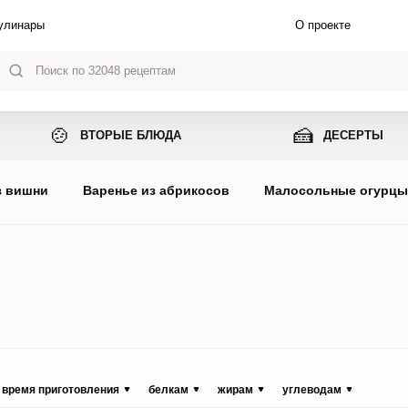
улинары
О проекте
🍲
🍰
ВТОРЫЕ БЛЮДА
ДЕСЕРТЫ
з вишни
Варенье из абрикосов
Малосольные огурц
время приготовления
белкам
жирам
углеводам