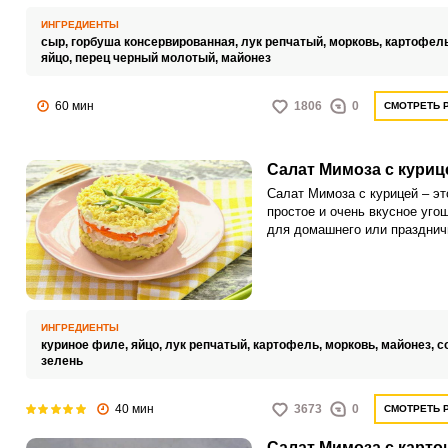
консервированная рыба.
ИНГРЕДИЕНТЫ
сыр,
горбуша консервированная,
лук репчатый,
морковь,
картофел
яйцо,
перец черный молотый,
майонез
60 мин
1806
0
СМОТРЕТЬ 
Салат Мимоза с куриц
Салат Мимоза с курицей – эт
простое и очень вкусное уго
для домашнего или празднич
стола. Такая закуска пораду
внешним видом и питательн
свойствами.
ИНГРЕДИЕНТЫ
куриное филе,
яйцо,
лук репчатый,
картофель,
морковь,
майонез,
с
зелень
40 мин
3673
0
СМОТРЕТЬ 
Салат Мимоза с карто