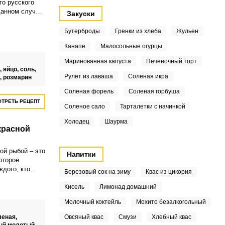
го русского
данном случае
Закуски
уется в
. Обычно салат
Бутерброды
Гренки из хлеба
Жульен
бя картофель,
Канапе
Малосольные огурцы
к, лук, курицу
Варите куриное
Маринованная капуста
Печеночный торт
оде до полной
,
яйцо,
соль,
еваривайте его,
Рулет из лаваша
Соленая икра
,
розмарин
Соленая форель
Соленая горбуша
ого филе
уриное бедро.
ТРЕТЬ РЕЦЕПТ
Соленое сало
Тарталетки с начинкой
Холодец
Шаурма
красной
ой рыбой – это
Напитки
оторое
ждого, кто
Березовый сок на зиму
Квас из цикория
ну ложечку!
занного филе
Кисель
Лимонад домашний
ми избавит
Молочный коктейль
Мохито безалкогольный
 этом не
лудке.
леная,
Овсяный квас
Смузи
Хлебный квас