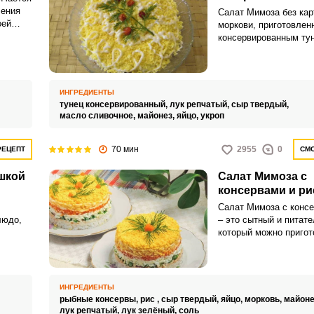
ления
Салат Мимоза без кар
оей
моркови, приготовлен
деально
консервированным ту
с
сыром и сливочным м
варных
поистине праздничная 
йте, и
которую стоит обрати
каждому кулинару. По
ИНГРЕДИЕНТЫ
кушанье к празднично
тунец консервированный,
лук репчатый,
сыр твердый,
ваши гости будут про
масло сливочное,
майонез,
яйцо,
укроп
поделиться рецептом!
70 мин
2955
0
РЕЦЕПТ
СМО
шкой
Салат Мимоза с
консервами и р
Салат Мимоза с консе
людо,
– это сытный и питате
который можно пригото
семейному обеду, так
о, для
празднования с гостям
остые и
рыбной составляющей
тем не
использовать соверш
ИНГРЕДИЕНТЫ
ими
консервированную рыб
рыбные консервы,
рис ,
сыр твердый,
яйцо,
морковь,
майоне
.
вам нравится.
лук репчатый,
лук зелёный,
соль