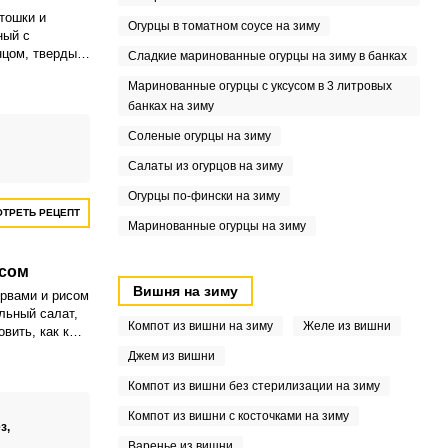
тошки и
Огурцы в томатном соусе на зиму
ный с
нцом, твердым
Сладкие маринованные огурцы на зиму в банках
аслом – это
Маринованные огурцы с уксусом в 3 литровых
закуска, на
банках на зиму
ть внимание
дайте такое
Соленые огурцы на зиму
му столу и
сить
Салаты из огурцов на зиму
Огурцы по-фински на зиму
ТРЕТЬ РЕЦЕПТ
Маринованные огурцы на зиму
исом
Вишня на зиму
рвами и рисом
льный салат,
Компот из вишни на зиму
Желе из вишни
вить, как к
 и во время
Джем из вишни
и. В качестве
, можно
Компот из вишни без стерилизации на зиму
енно любую
Компот из вишни с косточками на зиму
у, которая
з,
Варенье из вишни