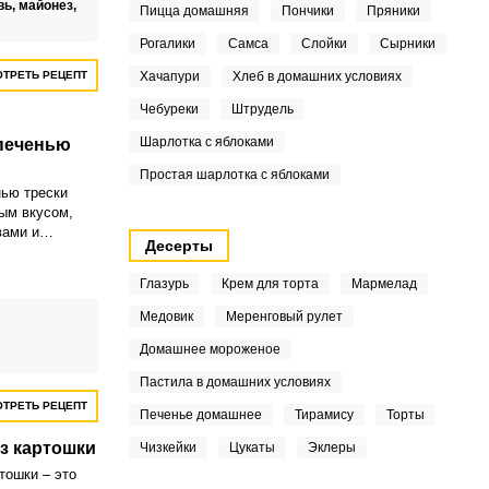
вь,
майонез,
Пицца домашняя
Пончики
Пряники
Рогалики
Самса
Слойки
Сырники
ТРЕТЬ РЕЦЕПТ
Хачапури
Хлеб в домашних условиях
Чебуреки
Штрудель
Шарлотка с яблоками
 печенью
Простая шарлотка с яблоками
ью трески
ым вкусом,
вами и
Десерты
шним видом.
ьно подойдет
Глазурь
Крем для торта
Мармелад
ика.
Медовик
Меренговый рулет
Домашнее мороженое
Пастила в домашних условиях
ТРЕТЬ РЕЦЕПТ
Печенье домашнее
Тирамису
Торты
з картошки
Чизкейки
Цукаты
Эклеры
тошки – это