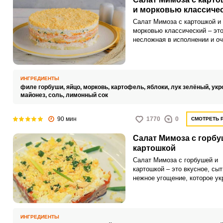
и морковью классиче
Салат Мимоза с картошкой и
морковью классический – эт
несложная в исполнении и о
вкусная закуска, которая по
как для домашнего, так и дл
праздничного стола. Если хо
порадовать себя и близких
ИНГРЕДИЕНТЫ
аппетитным угощением, то
филе горбуши,
яйцо,
морковь,
картофель,
яблоки,
лук зелёный,
укр
обязательно берите на замет
майонез,
соль,
лимонный сок
проверенный пошаговый реце
нашей кулинарной подборки.
90 мин
1770
0
СМОТРЕТЬ 
Салат Мимоза с горбу
картошкой
Салат Мимоза с горбушей и
картошкой – это вкусное, сыт
нежное угощение, которое ук
ваш домашний или празднич
стол. Закуска никого не оста
равнодушным, а приготовить
очень просто.
ИНГРЕДИЕНТЫ