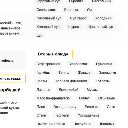
Гороховый суп
Окрошка
Рассольник
Свекольник
Солянка
Уха
Фасолевый суп
Суп харчо
Холодник
еский - это,
Холодный суп
Шурпа
Щавелевый суп
 знаменитое
льзованием
Щи
уществует
в изготовления
ждом
ся
Вторые блюда
а.
ртофель,
Бефстроганов
Бешбармак
Буженина
Голубцы
Гуляш
Жаркое
Запеканки
ТРЕТЬ РЕЦЕПТ
Зразы
Колбаса домашняя
Котлеты
горбушей
Лазанья
Люля-кебаб
Мусака
Мясо по-французски
Омлет
Отбивные
шей – это
Плов
Овощное рагу
Ризотто
Соте
ской кухни,
ание
Стейк
Тефтели
Фрикадельки
ерхних слоев
ца мимозы.
Цыпленок табака
Чахохбили
Шашлык