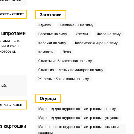
ый молотый
Заготовки
ТРЕТЬ РЕЦЕПТ
Аджика
Баклажаны на зиму
о шпротами
Варенье на зиму
Джемы
Желе на зиму
тами – это
Кабачки на зиму
Кабачковая икра на зиму
нии и очень
 которым
Компоты
Лечо
благодаря его
Салаты из баклажанов на зиму
омпонентов.
рошо
Салат из зеленых помидоров на зиму
и, яйцами и
летается с
Жареные баклажаны на зиму
ка –
тый,
Огурцы
ТРЕТЬ РЕЦЕПТ
Маринад для огурцов на 1 литр воды на зиму
Маринад для огурцов на 1 литр воды с уксусом
з картошки
Малосольные огурцы на 1 литр воды с солью и
сахаром