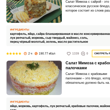
Салат Мимоза с сайрой - это
классическое русское блюдо
которое состоит из слоев ра
ингредиентов и обычно подае
праздничных и торжественны
мероприятиях. Этот салат по
свое название благодаря сво
ИНГРЕДИЕНТЫ
внешнему сходству с мимозо
картофель,
яйцо,
сайра бланшированная в масле консервированна
цветком, который растет на ю
лук репчатый,
морковь,
сыр твердый,
майонез,
соль,
России и имеет ярко-желтую
перец чёрный молотый,
зелень,
масло растительное
окраску.Постарайтесь выбрат
свежие и качественные
2 ч
190.77 кКал
1339
0
СМОТРЕТЬ 
ингредиенты.
Салат Мимоза с краб
палочками
Салат Мимоза с крабовыми
палочками – это блюдо, кото
обязательно должно быть на
праздничном столе у каждого
Потому как из самых простых
доступных компонентов, обр
настоящее буйство вкусов и
ИНГРЕДИЕНТЫ
ароматов, которое придется 
яйцо,
морковь,
картофель,
лук репчатый,
крабовые палочки,
майон
вкусу абсолютно любому