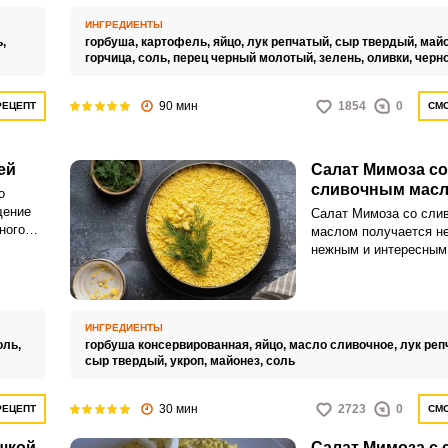
Этот салат состоит из
различных ингредиент
ИНГРЕДИЕНТЫ
уложенных друг на дру
ь,
горбуша,
картофель,
яйцо,
лук репчатый,
сыр твердый,
майо
создает уникальный 
горчица,
соль,
перец черный молотый,
зелень,
оливки,
черн
эффект.
90 мин
1854
0
РЕЦЕПТ
СМО
ей
Салат Мимоза со
сливочным мас
о
щение
Салат Мимоза со сли
ного
маслом получается н
ет ярким
нежным и интересным 
ыми
Перед такой закуской 
сможет устоять.
ИНГРЕДИЕНТЫ
оль,
горбуша консервированная,
яйцо,
масло сливочное,
лук реп
сыр твердый,
укроп,
майонез,
соль
30 мин
2723
0
РЕЦЕПТ
СМО
шкой
Салат Мимоза с 