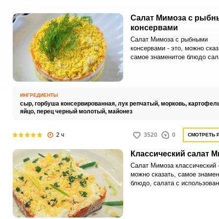
Салат Мимоза с рыб
консервами
Салат Мимоза с рыбными
консервами - это, можно сказ
самое знаменитое блюдо сал
использованием рыбных конс
Существует несколько альте
изготовления этого салата, н
каждом неизменно используе
ИНГРЕДИЕНТЫ
консервированная рыба.
сыр,
горбуша консервированная,
лук репчатый,
морковь,
картофел
яйцо,
перец черный молотый,
майонез
2 ч
3520
0
СМОТРЕТЬ 
Классический салат 
Салат Мимоза классический -
можно сказать, самое знамен
блюдо, салата с использова
рыбных консервов. Существу
несколько альтернатив изгот
этого салата, но в каждом
неизменно используется