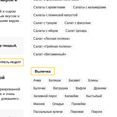
Салаты с креветками
Салаты с кальмарами
й и сыром
Салаты с пекинской капустой
ым вкусом и
шним видом.
Салат с тунцом
Салат с фасолью
ьно подойдет
ика.
Салаты с яйцом
Салат Цезарь
Салат «Лесная поляна»
р твердый,
Салат «Грибная поляна»
Салат «Витаминный»
ТРЕТЬ РЕЦЕПТ
Выпечка
ой
Ачма
Беляши
Бисквит
Блины
Булочки
Ватрушка
Вафли
Драники
ервированной
е и очень
Заливной пирог
Капкейки
Кыстыбый
я домашнего
а. Такая
Манник
Оладьи
Панкейки
им внешним
Пасхальные куличи
Пирожки
Пироги
 свойствами.