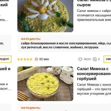
ский
сыром
Салат мимоза с сайро
о
отличается насыщенн
чень
привлекательным вне
дойдет
Такое угощение идеал
я
для семейного праздн
тите
ИНГРЕДИЕНТЫ
оп,
сайра бланшированная в масле консервированная,
яйцо,
сы
ку
лук репчатый,
масло сливочное,
майонез,
петрушка
пт из
60 мин
4024
0
РЕЦЕПТ
СМО
шей и
Салат Мимоза с
консервированн
горбушей
ное и
Салат Мимоза с конс
расит
горбушей – это просто
ный
вкусное угощение дл
вит
или праздничного стол
 ее
закуска порадует ярк
видом и питательными
ИНГРЕДИЕНТЫ