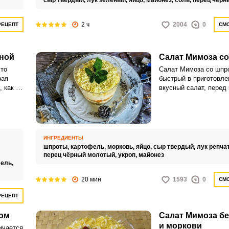
сыр твердый,
лук зелёный,
яйцо,
майонез,
соль,
перец чёрн
2 ч
2004
0
РЕЦЕПТ
СМО
иной
Салат Мимоза с
это
Салат Мимоза со шпро
рая
быстрый в приготовле
 как на
вкусный салат, перед
невозможно устоять, 
ладает
удачному сочетанию к
й
Шпроты настолько хо
м
гармонируют с овощам
сыром, что блюдо раз
ИНГРЕДИЕНТЫ
тарелок в мгновение о
шпроты,
картофель,
морковь,
яйцо,
сыр твердый,
лук репча
проверено!
перец чёрный молотый,
укроп,
майонез
ель,
20 мин
1593
0
СМО
РЕЦЕПТ
ком
Салат Мимоза бе
и моркови
ичается