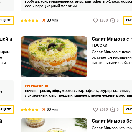
,
горбуша консервированная,
яйцо,
картофель,
яблоки,
морко
соль,
перец черный молотый
80 мин
1830
0
РЕЦЕПТ
СМО
шей и
Салат Мимоза с
трески
сыром
Салат Мимоза с печен
е
отличается насыщенн
а и
питательными свойст
кусу
привлекательным вне
ВХОД НА САЙТ
РЕГИСТРАЦИЯ
можно
Такое угощение идеал
акуска
для семейного праздн
 и
Войдите
ИНГРЕДИЕНТЫ
ь,
печень трески,
яйцо,
морковь,
картофель,
огурцы соленые,
с помощью социальных сетей:
лук зелёный,
сыр твердый,
майонез,
перец черный молотый
60 мин
2060
0
РЕЦЕПТ
СМО
или
й
Салат Мимоза бе
Салат Мимоза без кар