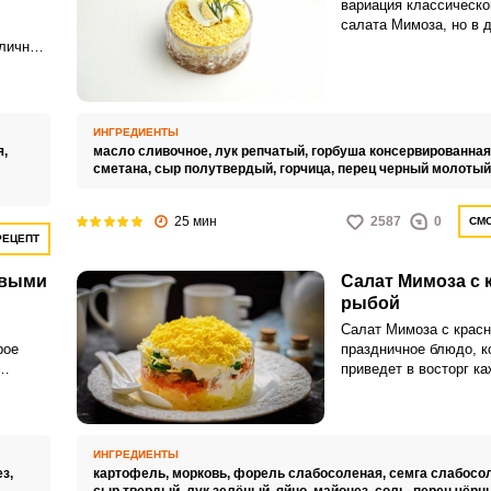
вариация классическо
салата Мимоза, но в 
,
картофель не использ
зличных
качестве ингредиента
тся на
мимоза включает в се
х
яйца, морковь, гороше
Запомнить меня
лучил
или рыбу и майонез. 
ему
ИНГРЕДИЕНТЫ
филе в подсоленной в
й,
я,
масло сливочное,
лук репчатый,
горбуша консервированная
ВХОД
готовности, но не пер
ге
сметана,
сыр полутвердый,
горчица,
перец черный молотый
чтобы оно оставалось
ЕЩЕ НЕ ЗАРЕГИСТРИРОВАННЫ?
сочным.Вместо курин
ь
25 мин
можно использовать к
2587
0
СМО
РЕЦЕПТ
Забыли пароль?
овыми
Салат Мимоза с 
рыбой
Салат Мимоза с красн
рое
праздничное блюдо, к
приведет в восторг ка
!
попробует хотя бы од
 и
Сочетание мелко наре
азуется
красной рыбы с овоща
вас от голода, но при
ИНГРЕДИЕНТЫ
по
оставит тяжести в же
ез,
картофель,
морковь,
форель слабосоленая,
семга слабосо