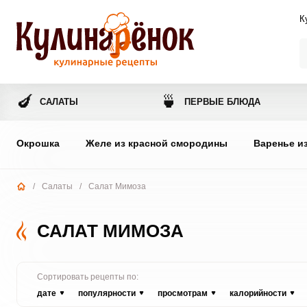
К
🍆
🍵
САЛАТЫ
ПЕРВЫЕ БЛЮДА
Окрошка
Желе из красной смородины
Варенье и
/
Салаты
/
Салат Мимоза
САЛАТ МИМОЗА
Сортировать рецепты по:
дате
популярности
просмотрам
калорийности