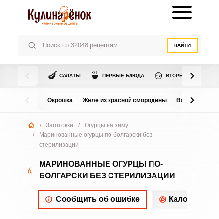
НАЙТИ
🍆
🍵
🍲
САЛАТЫ
ПЕРВЫЕ БЛЮДА
ВТОРЫЕ БЛЮДА
Окрошка
Желе из красной смородины
Варенье из в
/
Заготовки
/
Огурцы на зиму
/
Маринованные огурцы по-болгарски без
стерилизации
МАРИНОВАННЫЕ ОГУРЦЫ ПО-
БОЛГАРСКИ БЕЗ СТЕРИЛИЗАЦИИ
Сообщить об ошибке
Калорийнос