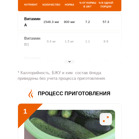
% ОТ НОРМЫ
% В ОДНОЙ
НУТРИЕНТ
КОЛИЧЕСТВО
НОРМА
В 100 Г
ПОРЦИИ
Витамин
1546.3 мкг
900 мкг
7.2
57.3
A
Витамин
0.4 мг
1.5 мг
1.1
8.9
В1
Витамин
0.5 мг
1.8 мг
1.2
9.3
В2
* Каллорийность, БЖУ и хим. состав блюда
Витамин
приведены без учета процесса приготовления.
72.3 мг
500 мг
0.6
4.8
В4
ПРОЦЕСС ПРИГОТОВЛЕНИЯ
Витамин
3.3 мг
5 мг
2.8
22.2
В5
1
Витамин
0.6 мг
2 мг
1.3
10.6
В6
Витамин