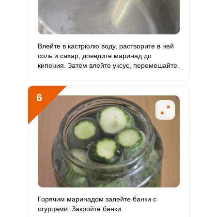
Бор
340 мкг
1200 мкг
1.2
9.4
Ванадий
69.3 мкг
20 мкг
14.5
115.5
Влейте в кастрюлю воду, растворите в ней
соль и сахар, доведите маринад до
Молибден
106 мкг
70 мкг
6.3
50.5
кипения. Затем влейте уксус, перемешайте.
6
Горячим маринадом залейте банки с
огурцами. Закройте банки