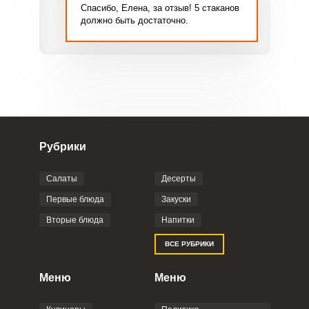
Фото до 4 шт, до 5 mb
ПРИКРЕПИТЬ
Спасибо, Елена, за отзыв! 5 стаканов
должно быть достаточно.
Отправляя эту форму, вы соглашаетесь с
Правилами сайта
,
Политикой
конфиденциальности
,
Политикой обработки
персональных данных
и
Пользовательским
соглашением
.
Рубрики
ОТПРАВИТЬ КОММЕНТАРИЙ
Салаты
Десерты
Первые блюда
Закуски
Вторые блюда
Напитки
ВСЕ РУБРИКИ
Меню
Меню